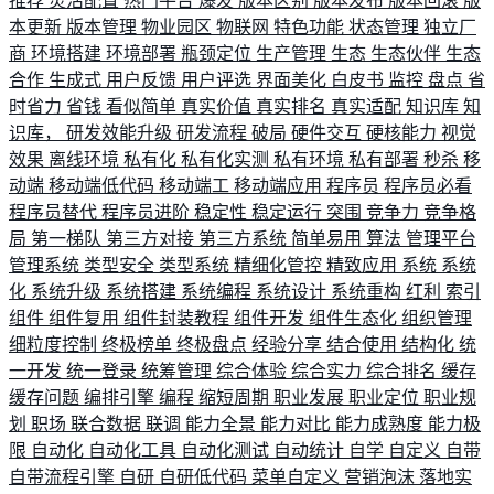
推荐
灵活配置
热门平台
爆发
版本区别
版本发布
版本回滚
版
本更新
版本管理
物业园区
物联网
特色功能
状态管理
独立厂
商
环境搭建
环境部署
瓶颈定位
生产管理
生态
生态伙伴
生态
合作
生成式
用户反馈
用户评选
界面美化
白皮书
监控
盘点
省
时省力
省钱
看似简单
真实价值
真实排名
真实适配
知识库
知
识库，
研发效能升级
研发流程
破局
硬件交互
硬核能力
视觉
效果
离线环境
私有化
私有化实测
私有环境
私有部署
秒杀
移
动端
移动端低代码
移动端工
移动端应用
程序员
程序员必看
程序员替代
程序员进阶
稳定性
稳定运行
突围
竞争力
竞争格
局
第一梯队
第三方对接
第三方系统
简单易用
算法
管理平台
管理系统
类型安全
类型系统
精细化管控
精致应用
系统
系统
化
系统升级
系统搭建
系统编程
系统设计
系统重构
红利
索引
组件
组件复用
组件封装教程
组件开发
组件生态化
组织管理
细粒度控制
终极榜单
终极盘点
经验分享
结合使用
结构化
统
一开发
统一登录
统筹管理
综合体验
综合实力
综合排名
缓存
缓存问题
编排引擎
编程
缩短周期
职业发展
职业定位
职业规
划
职场
联合数据
联调
能力全景
能力对比
能力成熟度
能力极
限
自动化
自动化工具
自动化测试
自动统计
自学
自定义
自带
自带流程引擎
自研
自研低代码
菜单自定义
营销泡沫
落地实