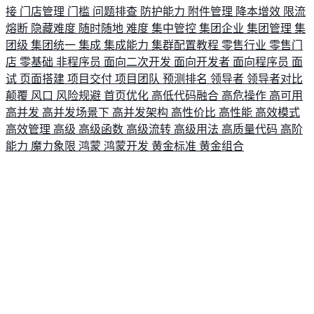
接
门店管理
门槛
问题排查
防护能力
附件管理
降本增效
限流
熔断
隐藏难度
随时随地
难度
集中管控
集团企业
集团管理
集
团级
集团统一
集成
集成能力
集群配置教程
零售行业
零售门
店
零基础
非程序员
面向二次开发
面向开发者
面向程序员
面
试
页面搭建
项目交付
项目团队
预测排名
领导者
领导者对比
颠覆
风口
风险规避
首页优化
高低代码融合
高危操作
高可用
高并发
高并发场景下
高并发架构
高性价比
高性能
高效模式
高效管理
高级
高级函数
高级流转
高级用法
高质量代码
高阶
能力
魔力象限
鸿蒙
鸿蒙开发
黄金标准
黄金组合