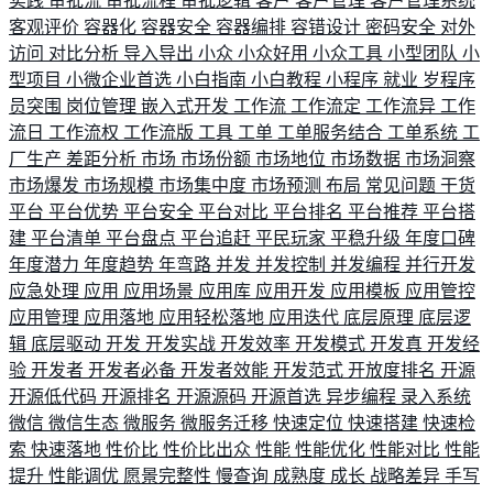
实践
审批流
审批流程
审批逻辑
客户
客户管理
客户管理系统
客观评价
容器化
容器安全
容器编排
容错设计
密码安全
对外
访问
对比分析
导入导出
小众
小众好用
小众工具
小型团队
小
型项目
小微企业首选
小白指南
小白教程
小程序
就业
岁程序
员突围
岗位管理
嵌入式开发
工作流
工作流定
工作流异
工作
流日
工作流权
工作流版
工具
工单
工单服务结合
工单系统
工
厂生产
差距分析
市场
市场份额
市场地位
市场数据
市场洞察
市场爆发
市场规模
市场集中度
市场预测
布局
常见问题
干货
平台
平台优势
平台安全
平台对比
平台排名
平台推荐
平台搭
建
平台清单
平台盘点
平台追赶
平民玩家
平稳升级
年度口碑
年度潜力
年度趋势
年弯路
并发
并发控制
并发编程
并行开发
应急处理
应用
应用场景
应用库
应用开发
应用模板
应用管控
应用管理
应用落地
应用轻松落地
应用迭代
底层原理
底层逻
辑
底层驱动
开发
开发实战
开发效率
开发模式
开发真
开发经
验
开发者
开发者必备
开发者效能
开发范式
开放度排名
开源
开源低代码
开源排名
开源源码
开源首选
异步编程
录入系统
微信
微信生态
微服务
微服务迁移
快速定位
快速搭建
快速检
索
快速落地
性价比
性价比出众
性能
性能优化
性能对比
性能
提升
性能调优
愿景完整性
慢查询
成熟度
成长
战略差异
手写