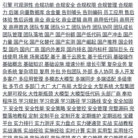
引擎
可观测性
合规功能
合规安全
合规权限
合规管理
合规能
力
后端
向量数据库
含金量
告别噱头
告别编码
员工应用
售后
体验
售后运维
商业
商业化
商业逻辑
商用
商用低代码
商用开
发
商用首选
团队专属
团队分工
团队协作
团队协同
团队成长
团队管理
团队落地
国产
国产份额
国产低代码
国产冲击
国产
力量
国产化
国产化替代
国产实测
国产崛起
国产推荐
国企转
型
国内
国内厂商
国内外差异
国内排名
国内标杆
国际巨头
在
线使用
场景
场景适配
基于
基于云原生
基于低代码
基础操作
基础概念
基础知识
基础设施
增速分析
增长引擎
复杂业务
复
杂系统
复杂项目
复用
外包
外包团队
外部
多人协同
多人开发
多客户
多应用管理
多模态大模型
多端同步
多端适配
多级审
批
多节点
多部门
大厂
大厂布局
大型企业
大型系统
大型集团
大屏可视化
大性能瓶颈
大模型
大模型低代码
头部厂商
奉劝
程序员
学习规划
学习资源
学习路径
学习路线
安全
安全加固
下
安全性
安全性能
安全策略
安全管控
安全管理
完整源码
完
整落地教程
定制
定制平台
定制开发
定期维护
定期巡检
宝藏
平台
实力排行
实力测评
实力盘点
实力硬通货
实战
实战教程
实战演练
实战经验
实施经验
实时计算
实测
实用型
实用技巧