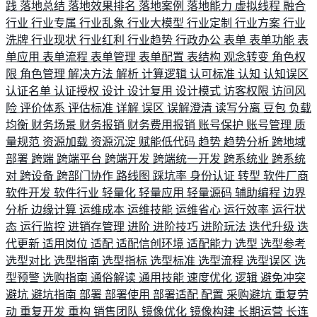
践
落地总结
落地效果排名
落地案例
落地能力
虚拟线程
融合
行业
行业专属
行业乱象
行业大模型
行业定制
行业方案
行业
洗牌
行业现状
行业红利
行业趋势
行政办公
表单
表单功能
表
单应用
表单流程
表单管理
表单配置
表结构
观念转变
角色权
限
角色管理
解决方法
解析
计算逻辑
认可标准
认知
认知误区
认证名单
认证授权
设计
设计复用
设计模式
访客权限
访问风
险
评价体系
评估标准
详解
误区
误解澄清
读写分离
豆包
负载
均衡
财务场景
财务报销
财务费用报销
账号保护
账号管理
质
量规范
资源加载
资源沉淀
赋能低代码
趋势
趋势分析
跨地域
部署
跨端
跨端平台
跨端开发
跨端统一开发
跨系统业
跨系统
对
跨设备
跨部门协作
路线图
踩坑率
身份认证
转型
软件厂商
软件开发
软件行业
轻量化
轻量应用
轻量源码
辅助编程
边界
分析
边缘计算
运维成本
运维技能
运维省心
运行效率
运行状
态
运行监控
进销存管理
进阶
进阶技巧
进阶玩法
迭代升级
迭
代更新
适用岗位
适配
适配信创环境
适配能力
选型
选型参考
选型对比
选型指南
选型指标
选型标准
选型流程
选型误区
选
型预警
选购指南
通俗解读
通用技能
速度优化
逻辑
避免冲突
避坑
避坑指南
部署
部署使用
部署适配
配置
采购避坑
重复劳
动
重复开发
重构
销售团队
镜像优化
镜像构建
长期运营
长连