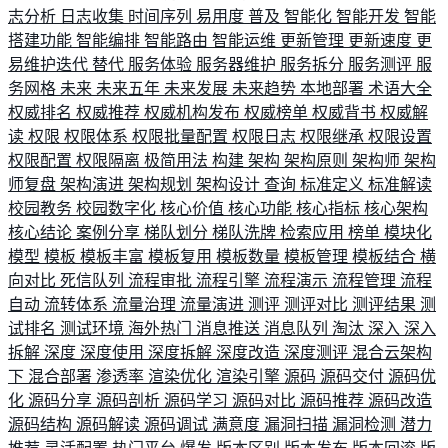
志分析
日志收集
时间序列
易用度
普及
智能化
智能开发
智能
搭建功能
智能编排
智能路由
智能运维
更新管理
更新速度
更
易维护迭代
替代
服务体验
服务器维护
服务拆分
服务测评
服
务网格
未来
未来五年
未来发展
未来趋势
本地部署
术语大全
权威排名
权威推荐
权威机构发布
权威榜单
权威背书
权威解
读
权限
权限体系
权限批量配置
权限日志
权限继承
权限设置
权限配置
权限隔离
极简用法
构建
架构
架构原则
架构师
架构
师复盘
架构演进
架构规划
架构设计
查询
标准定义
标准解读
校园教务
校园数字化
核心价值
核心功能
核心指标
核心架构
核心结论
案例分享
梯队划分
梯队洗牌
检索应用
榜单
模块化
模型
模板
模板丰富
模板复用
模板数量
模板管理
模板结合
横
向对比
死信队列
流程审批
流程引擎
流程演示
流程管理
流程
自动
流转体系
流量治理
流量演进
测评
测评对比
测评结果
测
试排名
测试环境
海外热门
消息推送
消息队列
淘汰
深入
深入
拆解
深度
深度使用
深度拆解
深度改造
深度测评
混合云架构
下
混合部署
渗透率
渲染优化
渲染引擎
源码
源码交付
源码优
化
源码分享
源码剖析
源码学习
源码对比
源码推荐
源码改造
源码结构
源码解读
源码调试
满意度
漏洞扫描
漏洞检测
潜力