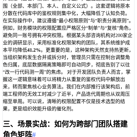
围（全部、本部门、本人、自定义公式）。这套逻辑将原本
分散在代码库中的鉴权规则集中化，大幅降低了认知负荷。
在实际操作中，建议遵循“最小权限原则”与“职责分离原则”。
例如，财务模块的权限配置应严格区分“制单”与“复核”角色，
避免同一账号拥有冲突权限。根据某头部咨询机构对200家企
业的调研显示，采用标准化权限架构的团队，其系统维护成
本平均降低
41.2%
。更重要的是，这种架构天然支持热更新，
当组织架构发生合并或拆分时，管理员只需在控制台调整角
色归属，底层数据隔离策略即可自动同步，彻底告别了以往
“改一行代码测一周”的焦虑。 对于开发团队负责人而言，掌
握这一逻辑意味着可以将精力从重复的鉴权代码中解放出
来，转而聚焦核心业务算法。我们在内部推行该架构后，前
端工程师的无效工时减少了近半，产品迭代周期也从双周压
缩至单周。可以说，清晰的权限配置不仅是技术选型的结
果，更是组织效能升级的催化剂。
三、场景实战：如何为跨部门团队搭建
角色矩阵
#