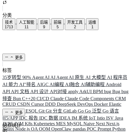
分类
技术
人工智能
后端
前端
开发工具
运维
1713
11
9
5
2
1
更多
标签
35岁转型
90%
Agent
AI
AI Agent
AI 原生
AI 大模型
AI 程序员
AI 能力
AI"排名
AIGC
AI编程
AI融合
AI辅助编程
Android
API
API 文档
API 设计
API对接
apply
ArkUI
BPM
bug
Bug
bug
排查
Bun
C++20
CI/CD
Claude
Claude Code
Components
CRM
CRUD
CSDN
Cursor
DDD
DeepSeek
DevOps
Docker
Elastic
ELK
Elysia
ESQL
Git
Git 分支
GitLab
Go
Go 泛型
Go 语言
更多
H5/APP
IDC 报告
IDC 数据
IDEA
IM 系统
IoT
Istio
ISV
Java
JNPF
JVM
K8s
Kubernetes
MES
MySQL
Naive
Next
Next.js
站点统计
Nginx
Node.js
OA
OOM
OpenClaw
pandas
POC
Prompt
Python