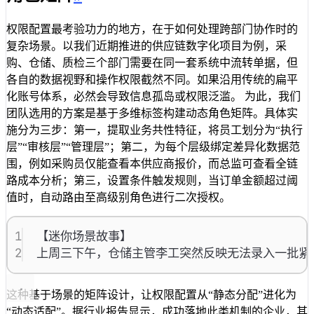
权限配置最考验功力的地方，在于如何处理跨部门协作时的
复杂场景。以我们近期推进的供应链数字化项目为例，采
购、仓储、质检三个部门需要在同一套系统中流转单据，但
各自的数据视野和操作权限截然不同。如果沿用传统的扁平
化账号体系，必然会导致信息孤岛或权限泛滥。 为此，我们
团队选用的方案是基于多维标签构建动态角色矩阵。具体实
施分为三步：第一，提取业务共性特征，将员工划分为“执行
层”“审核层”“管理层”；第二，为每个层级绑定差异化数据范
围，例如采购员仅能查看本供应商报价，而总监可查看全链
路成本分析；第三，设置条件触发规则，当订单金额超过阈
值时，自动路由至高级别角色进行二次授权。
1
【迷你场景故事】
2
上周三下午，仓储主管李工突然反映无法录入一批紧
这种基于场景的矩阵设计，让权限配置从“静态分配”进化为
“动态适配”。据行业报告显示，成功落地此类机制的企业，其