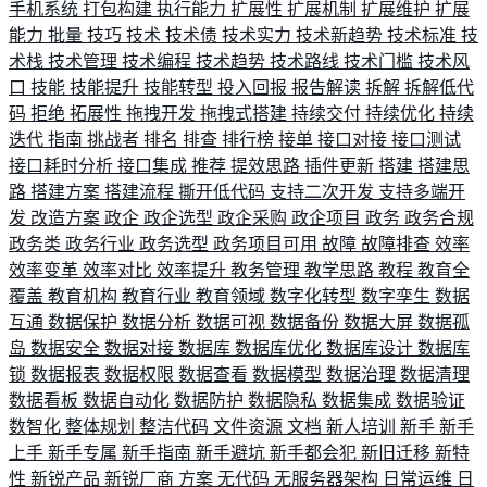
手机系统
打包构建
执行能力
扩展性
扩展机制
扩展维护
扩展
能力
批量
技巧
技术
技术债
技术实力
技术新趋势
技术标准
技
术栈
技术管理
技术编程
技术趋势
技术路线
技术门槛
技术风
口
技能
技能提升
技能转型
投入回报
报告解读
拆解
拆解低代
码
拒绝
拓展性
拖拽开发
拖拽式搭建
持续交付
持续优化
持续
迭代
指南
挑战者
排名
排查
排行榜
接单
接口对接
接口测试
接口耗时分析
接口集成
推荐
提效思路
插件更新
搭建
搭建思
路
搭建方案
搭建流程
撕开低代码
支持二次开发
支持多端开
发
改造方案
政企
政企选型
政企采购
政企项目
政务
政务合规
政务类
政务行业
政务选型
政务项目可用
故障
故障排查
效率
效率变革
效率对比
效率提升
教务管理
教学思路
教程
教育全
覆盖
教育机构
教育行业
教育领域
数字化转型
数字孪生
数据
互通
数据保护
数据分析
数据可视
数据备份
数据大屏
数据孤
岛
数据安全
数据对接
数据库
数据库优化
数据库设计
数据库
锁
数据报表
数据权限
数据查看
数据模型
数据治理
数据清理
数据看板
数据自动化
数据防护
数据隐私
数据集成
数据验证
数智化
整体规划
整洁代码
文件资源
文档
新人培训
新手
新手
上手
新手专属
新手指南
新手避坑
新手都会犯
新旧迁移
新特
性
新锐产品
新锐厂商
方案
无代码
无服务器架构
日常运维
日