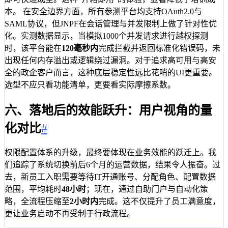
本。 在安全边界方面，所有参测平台均支持OAuth2.0与
SAML协议，但JNPF在会话管理与并发限制上做了针对性优
化。实测数据显示，当模拟1000个并发请求进行越权探测
时，该平台能在
120毫秒内
完成拦截并返回标准化错误码，未
出现任何内存溢出或逻辑绕过漏洞。对于追求高可用与高安
全的政企客户而言，这种底层稳定性远比花哨的UI更重要。
选型不应只看功能清单，更要看实际摩擦系数。
六、落地后的效能跃升：用户视角的量
化对比
#
权限配置体系的升级，最终要体现在业务效能的跃迁上。我
们追踪了系统切换前后6个月的运营数据，结果令人振奋。过
去，新员工入职需要等待IT开通账号、分配角色、配置数据
范围，平均耗时
48小时
；现在，通过自助门户与自动化策
略，全流程压缩至
2小时内
完成。这不仅提升了员工满意度，
更让业务启动不再受制于行政流程。