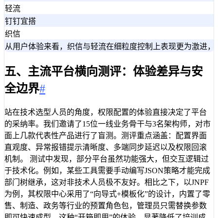
轻流
钉钉宜搭
织信
从用户体验来看，织信与轻流在细粒度控制上表现更为激进，
五、主流平台横向测评：体验差异与安
全边界
#
站在技术选型人员的角度，权限配置的体验直接决定了平台
的采纳率。我们邀请了15位一线业务骨干与3名架构师，对市
面上几款代表性产品进行了盲测。测评重点涵盖：配置界面
直观度、异常报错提示清晰度、多端同步延迟以及权限回滚
机制。 测试中发现，部分平台虽然功能强大，但交互逻辑过
于技术化。例如，某些工具需要手动编写JSON策略才能完成
部门树继承，这对非技术人员极不友好。相比之下，以JNPF
为例，其权限中心采用了“向导式+模板化”的设计，内置了零
售、制造、政务等行业的预置角色包，管理员只需替换参数
即可快速成型。这种“开箱即用”的体验，显著降低了培训成