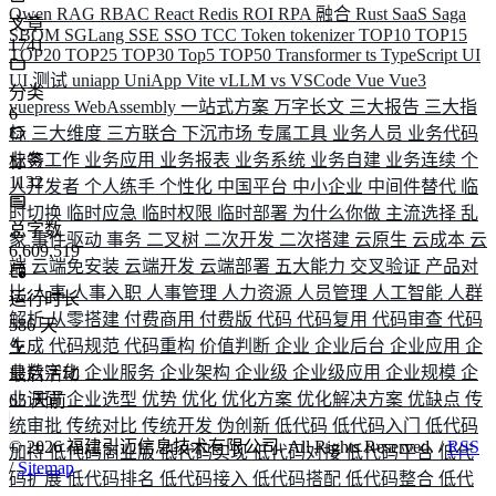
Qwen
RAG
RBAC
React
Redis
ROI
RPA 融合
Rust
SaaS
Saga
文章
SBOM
SGLang
SSE
SSO
TCC
Token
tokenizer
TOP10
TOP15
1741
TOP20
TOP25
TOP30
Top5
TOP50
Transformer
ts
TypeScript
UI
UI 测试
uniapp
UniApp
Vite
vLLM
vs
VSCode
Vue
Vue3
分类
vuepress
WebAssembly
一站式方案
万字长文
三大报告
三大指
6
标
三大维度
三方联合
下沉市场
专属工具
业务人员
业务代码
业务工作
业务应用
业务报表
业务系统
业务自建
业务连续
个
标签
1132
人开发者
个人练手
个性化
中国平台
中小企业
中间件替代
临
时切换
临时应急
临时权限
临时部署
为什么你做
主流选择
乱
总字数
象
事件驱动
事务
二叉树
二次开发
二次搭建
云原生
云成本
云
6,609,519
端
云端免安装
云端开发
云端部署
五大能力
交叉验证
产品对
比
人事
人事入职
人事管理
人力资源
人员管理
人工智能
人群
运行时长
解析
从零搭建
付费商用
付费版
代码
代码复用
代码审查
代码
586
天
生成
代码规范
代码重构
价值判断
企业
企业后台
企业应用
企
业数字化
企业服务
企业架构
企业级
企业级应用
企业规模
企
最后活动
业调研
企业选型
优势
优化
优化方案
优化解决方案
优缺点
传
65
天前
统审批
传统对比
传统开发
伪创新
低代码
低代码入门
低代码
©
2026
福建引迈信息技术有限公司. All Rights Reserved. /
RSS
加持
低代码商业版
低代码实现
低代码对接
低代码平台
低代
/
Sitemap
码扩展
低代码排名
低代码接入
低代码搭配
低代码整合
低代