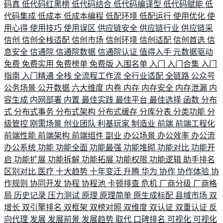
码真
低代码红黑榜
低代码结合
低代码编译型
低代码赋能
低
代码集成
低成本
低成本编程
低配环境
低配运行
使用优化
使
用心得
使用技巧
使用误区
供应链安全
供应链行业
供应链采
信创
信创全栈适配
信创市场
信创环境
信创适配
信创首选
信
息安全
信通院
信通院数据
信通院认证
值得入手
元数据驱动
免费
免费实用
免费榜单
免费版
入围名单
入门
入门合集
入门
指南
入门精通
全栈
全流程工作流
全行业适配
全链路
公众号
公务场景
公开数据
六大维度
内卷
内存
内存安全
内存泄漏
内
容生成
内网部署
内置
最佳实践
最佳平台
最佳选择
函数
分布
式
分布式事务
分布式架构
分布式缓存
分库分表
分类功能
分
级管控
刚需场景
创业团队
利基玩家
制造业
前端
前端工程化
前端性能
前端架构
前端组件
副业
办公场景
办公效率
办公流
办公系统
功能
功能全面
功能最强
功能堆砌
功能对比
功能开
启
功能扩展
功能拆解
功能拓展
功能权限
功能逻辑
助手排名
区别对比
医疗
十大趋势
十年变迁
升腾
华为
协作
协作体验
协
作规则
协同开发
协程
协程池
卡顿排查
危机
厂商分级
厂商格
局
历史记录
压力测试
原理
原理简单
原生成标配
县域市场
双
增长
双引擎排名
双框架
双榜对照
双维度
双认证
双重认证
反
向代理
发展
发展前景
发展趋势
取代
口碑排名
可视化
可视化