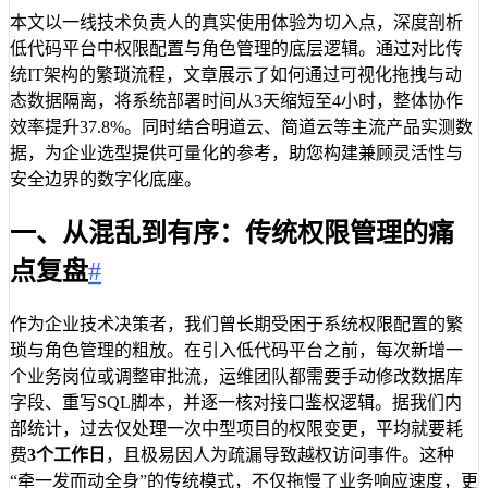
本文以一线技术负责人的真实使用体验为切入点，深度剖析
低代码平台中权限配置与角色管理的底层逻辑。通过对比传
统IT架构的繁琐流程，文章展示了如何通过可视化拖拽与动
态数据隔离，将系统部署时间从3天缩短至4小时，整体协作
效率提升37.8%。同时结合明道云、简道云等主流产品实测数
据，为企业选型提供可量化的参考，助您构建兼顾灵活性与
安全边界的数字化底座。
一、从混乱到有序：传统权限管理的痛
点复盘
#
作为企业技术决策者，我们曾长期受困于系统权限配置的繁
琐与角色管理的粗放。在引入低代码平台之前，每次新增一
个业务岗位或调整审批流，运维团队都需要手动修改数据库
字段、重写SQL脚本，并逐一核对接口鉴权逻辑。据我们内
部统计，过去仅处理一次中型项目的权限变更，平均就要耗
费
3个工作日
，且极易因人为疏漏导致越权访问事件。这种
“牵一发而动全身”的传统模式，不仅拖慢了业务响应速度，更