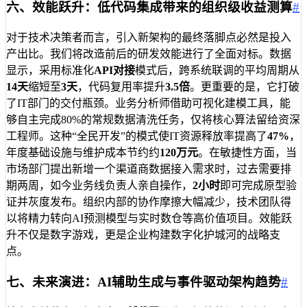
六、效能跃升：低代码集成带来的组织级收益测算
#
对于技术决策者而言，引入新架构的最终落脚点必然是投入
产出比。我们将改造前后的研发效能进行了全面对标。数据
显示，采用标准化
API对接
模式后，跨系统联调的平均周期从
14天
缩短至
3天
，代码复用率提升
3.5倍
。更重要的是，它打破
了IT部门的交付瓶颈。业务分析师借助可视化建模工具，能
够自主完成80%的常规数据清洗任务，仅将核心算法留给资深
工程师。这种“全民开发”的模式使IT资源释放率提高了
47%
，
年度基础设施与维护成本节约约
120万元
。在敏捷性方面，当
市场部门提出新增一个渠道商数据接入需求时，过去需要排
期两周，如今业务线负责人亲自操作，
2小时
即可完成原型验
证并灰度发布。组织内部的协作摩擦大幅减少，技术团队得
以将精力转向AI预测模型与实时数仓等高价值项目。效能跃
升不仅是数字游戏，更是企业构建数字化护城河的战略支
点。
七、未来演进：AI辅助生成与事件驱动架构趋势
#