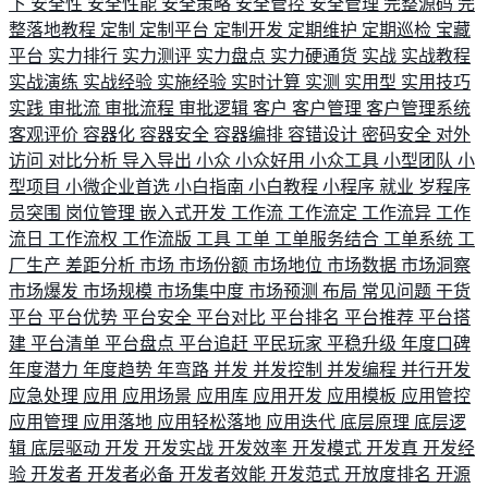
下
安全性
安全性能
安全策略
安全管控
安全管理
完整源码
完
整落地教程
定制
定制平台
定制开发
定期维护
定期巡检
宝藏
平台
实力排行
实力测评
实力盘点
实力硬通货
实战
实战教程
实战演练
实战经验
实施经验
实时计算
实测
实用型
实用技巧
实践
审批流
审批流程
审批逻辑
客户
客户管理
客户管理系统
客观评价
容器化
容器安全
容器编排
容错设计
密码安全
对外
访问
对比分析
导入导出
小众
小众好用
小众工具
小型团队
小
型项目
小微企业首选
小白指南
小白教程
小程序
就业
岁程序
员突围
岗位管理
嵌入式开发
工作流
工作流定
工作流异
工作
流日
工作流权
工作流版
工具
工单
工单服务结合
工单系统
工
厂生产
差距分析
市场
市场份额
市场地位
市场数据
市场洞察
市场爆发
市场规模
市场集中度
市场预测
布局
常见问题
干货
平台
平台优势
平台安全
平台对比
平台排名
平台推荐
平台搭
建
平台清单
平台盘点
平台追赶
平民玩家
平稳升级
年度口碑
年度潜力
年度趋势
年弯路
并发
并发控制
并发编程
并行开发
应急处理
应用
应用场景
应用库
应用开发
应用模板
应用管控
应用管理
应用落地
应用轻松落地
应用迭代
底层原理
底层逻
辑
底层驱动
开发
开发实战
开发效率
开发模式
开发真
开发经
验
开发者
开发者必备
开发者效能
开发范式
开放度排名
开源