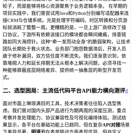
轮子，而是能够将核心资源聚焦于业务逻辑本身。 在早期的
项目实践中，我们曾尝试用Java和Python分别编写适配器来连
接CRM与仓储系统。光是处理字符编码、时区转换和分页游
标就消耗了整整一周。更糟糕的是，一旦上游厂商修改了接
口协议，下游所有依赖该接口的模块都会瞬间瘫痪，排查链
路如同大海捞针。这种“牵一发而动全身”的脆弱架构，让技术
团队长期处于救火状态。业务部门抱怨数据滞后，开发人员
疲于修补漏洞，双方信任度不断流失。我们逐渐意识到，依
靠堆砌人力和延长排期无法从根本上解决问题，必须寻找一
种能够屏蔽底层网络差异、提供统一抽象层的新型开发范
式。
二、选型困局：主流低代码平台API能力横向测评
#
面对市面上琳琅满目的工具，技术决策者往往陷入选型焦
虑。我们曾对国内头部产品进行为期两周的深度压测，重点
考察并发处理能力、协议兼容性及可视化编排体验。测试结
果显示，各平台在基础功能上已趋同，但在复杂
API对接
场景
下差异显著。
明道云
在表单联动方面表现优异，但自定义