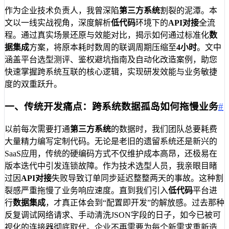
作为企业技术负责人，我曾深陷
第三方系统
割裂的泥潭。本
文以一线实战视角，深度解析
低代码
环境下的
API对接
全流
程。通过真实场景还原与效能对比，揭示如何通过标准化
数
据集成
方案，将原本耗时数周的联调周期压缩至
4小时
。文中
涵盖平台选型测评、鉴权避坑指南及自动化改造案例，助您
快速掌握跨系统互联的核心逻辑，实现研发效能与业务敏捷
度的双重跃升。
一、传统开发痛点：跨系统数据孤岛如何拖慢业务
#
以前每次需要打通
第三方系统
的数据时，我们团队总要耗费
大量精力编写定制代码。无论是老旧的遗留系统还是新兴的
SaaS应用，传统的硬编码方式不仅维护成本高昂，还极易在
版本迭代中引发连锁故障。作为技术选型人员，我亲眼目睹
过因
API对接
失败导致订单同步延迟整整两天的事故。这种割
裂感严重拖慢了业务响应速度。直到我们引入
低代码
平台进
行
数据集成
，才真正体会到“配置即开发”的解放感。过去那种
反复调试网络请求、手动清洗JSON字段的日子，如今已被可
视化的连接器彻底取代。企业不再需要为每个新需求重新造