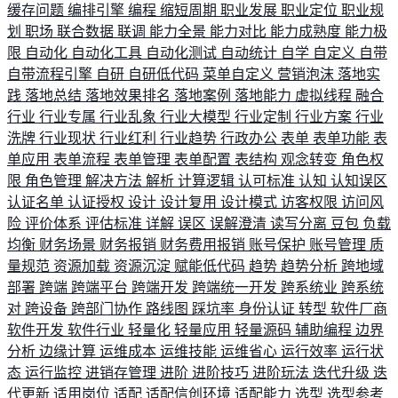
缓存问题
编排引擎
编程
缩短周期
职业发展
职业定位
职业规
划
职场
联合数据
联调
能力全景
能力对比
能力成熟度
能力极
限
自动化
自动化工具
自动化测试
自动统计
自学
自定义
自带
自带流程引擎
自研
自研低代码
菜单自定义
营销泡沫
落地实
践
落地总结
落地效果排名
落地案例
落地能力
虚拟线程
融合
行业
行业专属
行业乱象
行业大模型
行业定制
行业方案
行业
洗牌
行业现状
行业红利
行业趋势
行政办公
表单
表单功能
表
单应用
表单流程
表单管理
表单配置
表结构
观念转变
角色权
限
角色管理
解决方法
解析
计算逻辑
认可标准
认知
认知误区
认证名单
认证授权
设计
设计复用
设计模式
访客权限
访问风
险
评价体系
评估标准
详解
误区
误解澄清
读写分离
豆包
负载
均衡
财务场景
财务报销
财务费用报销
账号保护
账号管理
质
量规范
资源加载
资源沉淀
赋能低代码
趋势
趋势分析
跨地域
部署
跨端
跨端平台
跨端开发
跨端统一开发
跨系统业
跨系统
对
跨设备
跨部门协作
路线图
踩坑率
身份认证
转型
软件厂商
软件开发
软件行业
轻量化
轻量应用
轻量源码
辅助编程
边界
分析
边缘计算
运维成本
运维技能
运维省心
运行效率
运行状
态
运行监控
进销存管理
进阶
进阶技巧
进阶玩法
迭代升级
迭
代更新
适用岗位
适配
适配信创环境
适配能力
选型
选型参考