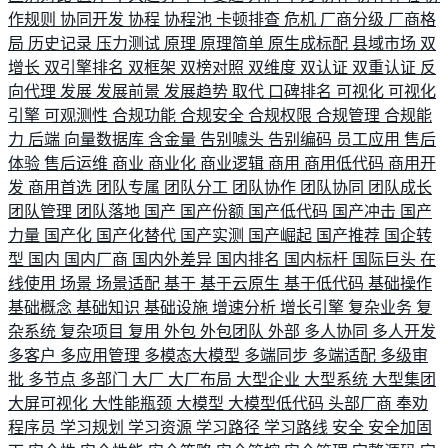
作规则
协同开发
协程
协程池
卡顿排查
危机
厂商分级
厂商格
局
历史记录
压力测试
原理
原理简单
原生成标配
县域市场
双
增长
双引擎排名
双框架
双榜对照
双维度
双认证
双重认证
反
向代理
发展
发展前景
发展趋势
取代
口碑排名
可视化
可视化
引擎
可观测性
合规功能
合规安全
合规权限
合规管理
合规能
力
后端
向量数据库
含金量
告别噱头
告别编码
员工应用
售后
体验
售后运维
商业
商业化
商业逻辑
商用
商用低代码
商用开
发
商用首选
团队专属
团队分工
团队协作
团队协同
团队成长
团队管理
团队落地
国产
国产份额
国产低代码
国产冲击
国产
力量
国产化
国产化替代
国产实测
国产崛起
国产推荐
国企转
型
国内
国内厂商
国内外差异
国内排名
国内标杆
国际巨头
在
线使用
场景
场景适配
基于
基于云原生
基于低代码
基础操作
基础概念
基础知识
基础设施
增速分析
增长引擎
复杂业务
复
杂系统
复杂项目
复用
外包
外包团队
外部
多人协同
多人开发
多客户
多应用管理
多模态大模型
多端同步
多端适配
多级审
批
多节点
多部门
大厂
大厂布局
大型企业
大型系统
大型集团
大屏可视化
大性能瓶颈
大模型
大模型低代码
头部厂商
奉劝
程序员
学习规划
学习资源
学习路径
学习路线
安全
安全加固