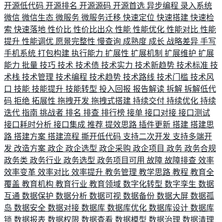
开源低代码
开源排名
开源源码
开源首选
异步编程
录入系统
微信
微信生态
微服务
微服务迁移
快速定位
快速搭建
快速检
索
快速落地
性价比
性价比出众
性能
性能优化
性能对比
性能
提升
性能调优
愿景完整性
慢查询
成熟度
成长
战略差异
手写
手机系统
打包构建
执行能力
扩展性
扩展机制
扩展维护
扩展
能力
批量
技巧
技术
技术债
技术实力
技术新趋势
技术标准
技
术栈
技术管理
技术编程
技术趋势
技术路线
技术门槛
技术风
口
技能
技能提升
技能转型
投入回报
报告解读
拆解
拆解低代
码
拒绝
拓展性
拖拽开发
拖拽式搭建
持续交付
持续优化
持续
迭代
指南
挑战者
排名
排查
排行榜
接单
接口对接
接口测试
接口耗时分析
接口集成
推荐
提效思路
插件更新
搭建
搭建思
路
搭建方案
搭建流程
撕开低代码
支持二次开发
支持多端开
发
改造方案
政企
政企选型
政企采购
政企项目
政务
政务合规
政务类
政务行业
政务选型
政务项目可用
故障
故障排查
效率
效率变革
效率对比
效率提升
教务管理
教学思路
教程
教育全
覆盖
教育机构
教育行业
教育领域
数字化转型
数字孪生
数据
互通
数据保护
数据分析
数据可视
数据备份
数据大屏
数据孤
岛
数据安全
数据对接
数据库
数据库优化
数据库设计
数据库
锁
数据报表
数据权限
数据查看
数据模型
数据治理
数据清理