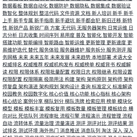
数据看板
数据自动化
数据防护
数据隐私
数据集成
数据验证
数智化
整体规划
整洁代码
文件资源
文档
新人培训
新手
新手
上手
新手专属
新手指南
新手避坑
新手都会犯
新旧迁移
新特
性
新锐产品
新锐厂商
方案
无代码
无服务器架构
日常运维
日
志分析
日志收集
时间序列
易用度
普及
智能化
智能开发
智能
搭建功能
智能编排
智能路由
智能运维
更新管理
更新速度
更
易维护迭代
替代
服务体验
服务器维护
服务拆分
服务测评
服
务网格
未来
未来五年
未来发展
未来趋势
本地部署
术语大全
权威排名
权威推荐
权威机构发布
权威榜单
权威背书
权威解
读
权限
权限体系
权限批量配置
权限日志
权限继承
权限设置
权限配置
权限隔离
极简用法
构建
架构
架构原则
架构师
架构
师复盘
架构演进
架构规划
架构设计
查询
标准定义
标准解读
校园教务
校园数字化
核心价值
核心功能
核心指标
核心架构
核心结论
案例分享
梯队划分
梯队洗牌
检索应用
榜单
模块化
模型
模板
模板丰富
模板复用
模板数量
模板管理
模板结合
横
向对比
死信队列
流程审批
流程引擎
流程演示
流程管理
流程
自动
流转体系
流量治理
流量演进
测评
测评对比
测评结果
测
试排名
测试环境
海外热门
消息推送
消息队列
淘汰
深入
深入