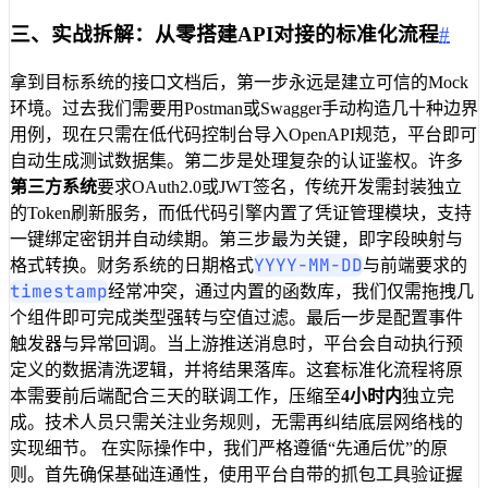
三、实战拆解：从零搭建API对接的标准化流程
#
拿到目标系统的接口文档后，第一步永远是建立可信的Mock
环境。过去我们需要用Postman或Swagger手动构造几十种边界
用例，现在只需在低代码控制台导入OpenAPI规范，平台即可
自动生成测试数据集。第二步是处理复杂的认证鉴权。许多
第三方系统
要求OAuth2.0或JWT签名，传统开发需封装独立
的Token刷新服务，而低代码引擎内置了凭证管理模块，支持
一键绑定密钥并自动续期。第三步最为关键，即字段映射与
YYYY-MM-DD
格式转换。财务系统的日期格式
与前端要求的
timestamp
经常冲突，通过内置的函数库，我们仅需拖拽几
个组件即可完成类型强转与空值过滤。最后一步是配置事件
触发器与异常回调。当上游推送消息时，平台会自动执行预
定义的数据清洗逻辑，并将结果落库。这套标准化流程将原
本需要前后端配合三天的联调工作，压缩至
4小时内
独立完
成。技术人员只需关注业务规则，无需再纠结底层网络栈的
实现细节。 在实际操作中，我们严格遵循“先通后优”的原
则。首先确保基础连通性，使用平台自带的抓包工具验证握