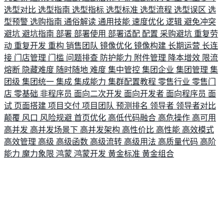
选型对比
选型指南
选型指标
选型标准
选型流程
选型误区
选
型预警
选购指南
通俗解读
通用技能
速度优化
逻辑
避免冲突
避坑
避坑指南
部署
部署使用
部署适配
配置
采购避坑
重复劳
动
重复开发
重构
销售团队
镜像优化
镜像构建
长期运营
长连
接
门店管理
门槛
问题排查
防护能力
附件管理
降本增效
限流
熔断
隐藏难度
随时随地
难度
集中管控
集团企业
集团管理
集
团级
集团统一
集成
集成能力
集群配置教程
零售行业
零售门
店
零基础
非程序员
面向二次开发
面向开发者
面向程序员
面
试
页面搭建
项目交付
项目团队
预测排名
领导者
领导者对比
颠覆
风口
风险规避
首页优化
高低代码融合
高危操作
高可用
高并发
高并发场景下
高并发架构
高性价比
高性能
高效模式
高效管理
高级
高级函数
高级流转
高级用法
高质量代码
高阶
能力
魔力象限
鸿蒙
鸿蒙开发
黄金标准
黄金组合