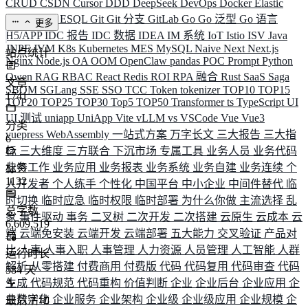
CRUD
CSDN
Cursor
DDD
DeepSeek
DevOps
Docker
Elastic
ELK
Elysia
ESQL
Git
Git 分支
GitLab
Go
Go 泛型
Go 语言
更多
H5/APP
IDC 报告
IDC 数据
IDEA
IM 系统
IoT
Istio
ISV
Java
JNPF
JVM
K8s
Kubernetes
MES
MySQL
Naive
Next
Next.js
站点统计
Nginx
Node.js
OA
OOM
OpenClaw
pandas
POC
Prompt
Python
Qwen
RAG
RBAC
React
Redis
ROI
RPA 融合
Rust
SaaS
Saga
文章
SBOM
SGLang
SSE
SSO
TCC
Token
tokenizer
TOP10
TOP15
1741
TOP20
TOP25
TOP30
Top5
TOP50
Transformer
ts
TypeScript
UI
UI 测试
uniapp
UniApp
Vite
vLLM
vs
VSCode
Vue
Vue3
分类
vuepress
WebAssembly
一站式方案
万字长文
三大报告
三大指
6
标
三大维度
三方联合
下沉市场
专属工具
业务人员
业务代码
业务工作
业务应用
业务报表
业务系统
业务自建
业务连续
个
标签
1132
人开发者
个人练手
个性化
中国平台
中小企业
中间件替代
临
时切换
临时应急
临时权限
临时部署
为什么你做
主流选择
乱
总字数
象
事件驱动
事务
二叉树
二次开发
二次搭建
云原生
云成本
云
6,609,519
端
云端免安装
云端开发
云端部署
五大能力
交叉验证
产品对
比
人事
人事入职
人事管理
人力资源
人员管理
人工智能
人群
运行时长
解析
从零搭建
付费商用
付费版
代码
代码复用
代码审查
代码
584
天
生成
代码规范
代码重构
价值判断
企业
企业后台
企业应用
企
业数字化
企业服务
企业架构
企业级
企业级应用
企业规模
企
最后活动