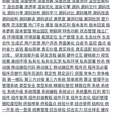
拆解
深度
深度使用
深度拆解
深度改造
深度测评
混合云架构
下
混合部署
渗透率
渲染优化
渲染引擎
源码
源码交付
源码优
化
源码分享
源码剖析
源码学习
源码对比
源码推荐
源码改造
源码结构
源码解读
源码调试
满意度
漏洞扫描
漏洞检测
潜力
推荐
灵活配置
热门平台
爆发
版本区别
版本发布
版本回滚
版
本更新
版本管理
物业园区
物联网
特色功能
状态管理
独立厂
商
环境搭建
环境部署
瓶颈定位
生产管理
生态
生态伙伴
生态
合作
生成式
用户反馈
用户评选
界面美化
白皮书
监控
盘点
省
时省力
省钱
看似简单
真实价值
真实排名
真实适配
知识库
知
识库，
研发效能升级
研发流程
破局
硬件交互
硬核能力
视觉
效果
离线环境
私有化
私有化实测
私有环境
私有部署
秒杀
移
动端
移动端低代码
移动端工
移动端应用
程序员
程序员必看
程序员替代
程序员进阶
稳定性
稳定运行
突围
竞争力
竞争格
局
第一梯队
第三方对接
第三方系统
简单易用
算法
管理平台
管理系统
类型安全
类型系统
精细化管控
精致应用
系统
系统
化
系统升级
系统搭建
系统编程
系统设计
系统重构
红利
索引
组件
组件复用
组件封装教程
组件开发
组件生态化
组织管理
细粒度控制
终极榜单
终极盘点
经验分享
结合使用
结构化
统
一开发
统一登录
统筹管理
综合体验
综合实力
综合排名
缓存