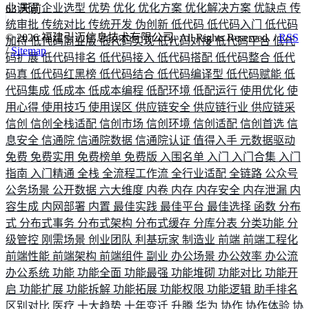
业调研
企业选型
优势
优化
优化方案
优化解决方案
优缺点
传
63
天前
统审批
传统对比
传统开发
伪创新
低代码
低代码入门
低代码
©
2026
福建引迈信息技术有限公司. All Rights Reserved. /
RSS
加持
低代码商业版
低代码实现
低代码对接
低代码平台
低代
/
Sitemap
码扩展
低代码排名
低代码接入
低代码搭配
低代码整合
低代
码真
低代码红黑榜
低代码结合
低代码编译型
低代码赋能
低
代码集成
低成本
低成本编程
低配环境
低配运行
使用优化
使
用心得
使用技巧
使用误区
供应链安全
供应链行业
供应链采
信创
信创全栈适配
信创市场
信创环境
信创适配
信创首选
信
息安全
信通院
信通院数据
信通院认证
值得入手
元数据驱动
免费
免费实用
免费榜单
免费版
入围名单
入门
入门合集
入门
指南
入门精通
全栈
全流程工作流
全行业适配
全链路
公众号
公务场景
公开数据
六大维度
内卷
内存
内存安全
内存泄漏
内
容生成
内网部署
内置
最佳实践
最佳平台
最佳选择
函数
分布
式
分布式事务
分布式架构
分布式缓存
分库分表
分类功能
分
级管控
刚需场景
创业团队
利基玩家
制造业
前端
前端工程化
前端性能
前端架构
前端组件
副业
办公场景
办公效率
办公流
办公系统
功能
功能全面
功能最强
功能堆砌
功能对比
功能开
启
功能扩展
功能拆解
功能拓展
功能权限
功能逻辑
助手排名
区别对比
医疗
十大趋势
十年变迁
升腾
华为
协作
协作体验
协