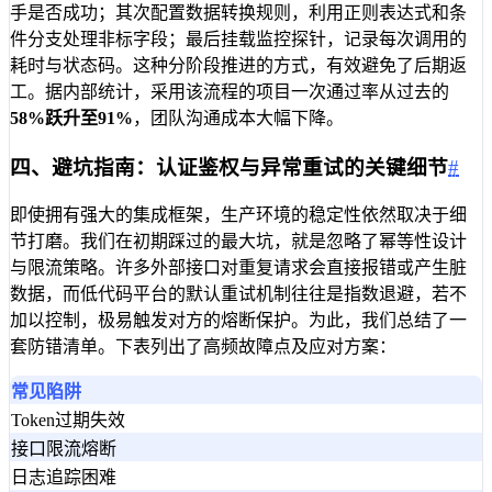
手是否成功；其次配置数据转换规则，利用正则表达式和条
件分支处理非标字段；最后挂载监控探针，记录每次调用的
耗时与状态码。这种分阶段推进的方式，有效避免了后期返
工。据内部统计，采用该流程的项目一次通过率从过去的
58%
跃升至
91%
，团队沟通成本大幅下降。
四、避坑指南：认证鉴权与异常重试的关键细节
#
即使拥有强大的集成框架，生产环境的稳定性依然取决于细
节打磨。我们在初期踩过的最大坑，就是忽略了幂等性设计
与限流策略。许多外部接口对重复请求会直接报错或产生脏
数据，而低代码平台的默认重试机制往往是指数退避，若不
加以控制，极易触发对方的熔断保护。为此，我们总结了一
套防错清单。下表列出了高频故障点及应对方案：
常见陷阱
Token过期失效
接口限流熔断
日志追踪困难