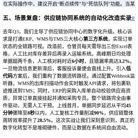
在实际操作中，建议开启“断点续传”与“死信队列”功能。当某
五、场景复盘：供应链协同系统的自动化改造实录
#
去年Q3，我们主导了供应链协同中心的数字化升级。核心诉
求是打通ERP、WMS与TMS三大核心
第三方系统
，实现订单
状态的全链路可视。改造前，仓管员每天需导出三份Excel表
格，人工比对库存差异后再录入运输系统。高峰期日均处理
单据超两千条，人工核对耗时近
6小时
，且错漏率高达
3.2%
。
一旦物流信息更新滞后，客服投诉量便会直线上升。引入
低
代码
方案后，我们重构了数据流转路径。通过配置Webhook监
听器，WMS的出库扫描动作会实时触发API请求，将包裹轨
迹推送到TMS；同时，ERP的采购入库单自动校验供应商资
质，异常订单直接挂起并通知采购专员。整个链路完全由事
件驱动，无需人工干预。上线首月，单据同步延迟从平均
45
分钟
骤降至
8秒
以内，人工复核工作量削减
90%
，供应链整体
周转效率提升了
28.5%
。这次实战让我们深刻意识到，真正的
数字化转型不是堆砌硬件，而是让数据在系统间自由流动。