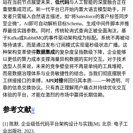
站在当前节点展望未来，
低代码
与人工智能的深度融合正在
重塑集成范式。新一代平台已开始内置大语言模型助手，开
发者只需输入自然语言描述，如“将Salesforce的客户标签同步
至企微”，AI即可自动解析目标Schema、生成中间件脚本并推
荐最佳实践参数。同时，传统轮询式查询正被全面淘汰，基
于Kafka或RabbitMQ的事件驱动架构成为标配。系统不再被动
等待请求，而是通过发布/订阅模式实现毫秒级状态广播。这
种架构变革使得
数据集成
的复杂度呈指数级下降，企业能够
以更低的算力成本支撑海量异构数据的实时交互。对于技术
选型人员来说，未来的竞争壁垒将不再是单纯的工具堆砌，
而是数据治理体系与业务敏捷性的结合。当我们彻底摆脱手
工拼接接口的束缚，
API对接
将回归其本质——一种透明、可
靠的信息交换协议。只有真正理解用户痛点并持续优化交互
体验的平台，才能在激烈的市场中赢得长期信赖。
参考文献
#
[1] 陈默. 企业级低代码平台架构设计与实践[M]. 北京: 电子工
业出版社. 2023.