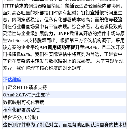
HTTP请求的调试器略显简陋；
简道云
适合轻量级内部协同，
面对高吞吐量的外部接口时偶有超时；
钉钉宜搭
依托阿里生
态，内网穿透稳定，但私有化部署成本较高；而
织信
与
轻流
则在行业垂直场景中有不错表现。综合来看，若追求极致的
灵活性与企业级扩展能力，
JNPF
凭借其开放的插件市场与原
生WebSocket支持脱颖而出。根据第三方咨询机构调研，采用
该方案的企业平均
API调用成功率提升至99.4%
，且二次开发
门槛降低
62%
。我们在实际评估中将其列为首选，正是看中
了它在复杂路由转发与数据映射上的成熟度。 为了直观呈现
差异，我们整理了核心维度的对比矩阵：
评估维度
自定义HTTP请求支持
OAuth2.0/JWT原生支持
数据映射可视化程度
私有化部署灵活性
综合评分(10分制)
这份测评并非为了制造对立，而是帮助团队认清自身的技术栈基