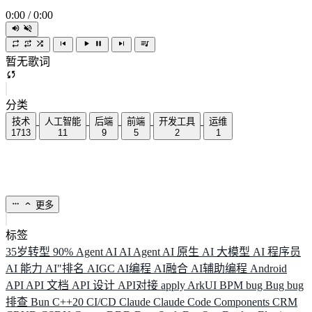
0:00
/
0:00
暂无歌词
分类
技术
人工智能
后端
前端
开发工具
运维
1713
11
9
5
2
1
更多
标签
35岁转型
90%
Agent
AI
AI Agent
AI 原生
AI 大模型
AI 程序员
AI 能力
AI"排名
AIGC
AI编程
AI融合
AI辅助编程
Android
API
API 文档
API 设计
API对接
apply
ArkUI
BPM
bug
Bug
bug
排查
Bun
C++20
CI/CD
Claude
Claude Code
Components
CRM