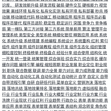
识库，
研发效能升级
研发流程
破局
硬件交互
硬核能力
视觉
效果
离线环境
私有化
私有化实测
私有环境
私有部署
秒杀
移
动端
移动端低代码
移动端工
移动端应用
程序员
程序员必看
程序员替代
程序员进阶
稳定性
稳定运行
突围
竞争力
竞争格
局
第一梯队
第三方对接
第三方系统
简单易用
算法
管理平台
管理系统
类型安全
类型系统
精细化管控
精致应用
系统
系统
化
系统升级
系统搭建
系统编程
系统设计
系统重构
红利
索引
组件
组件复用
组件封装教程
组件开发
组件生态化
组织管理
细粒度控制
终极榜单
终极盘点
经验分享
结合使用
结构化
统
一开发
统一登录
统筹管理
综合体验
综合实力
综合排名
缓存
缓存问题
编排引擎
编程
缩短周期
职业发展
职业定位
职业规
划
职场
联合数据
联调
能力全景
能力对比
能力成熟度
能力极
限
自动化
自动化工具
自动化测试
自动统计
自学
自定义
自带
自带流程引擎
自研
自研低代码
菜单自定义
营销泡沫
落地实
践
落地总结
落地效果排名
落地案例
落地能力
虚拟线程
融合
行业
行业专属
行业乱象
行业大模型
行业定制
行业方案
行业
洗牌
行业现状
行业红利
行业趋势
行政办公
表单
表单功能
表
单应用
表单流程
表单管理
表单配置
表结构
观念转变
角色权