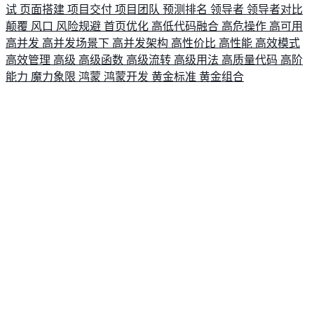
试
页面搭建
项目交付
项目团队
预测排名
领导者
领导者对比
颠覆
风口
风险规避
首页优化
高低代码融合
高危操作
高可用
高并发
高并发场景下
高并发架构
高性价比
高性能
高效模式
高效管理
高级
高级函数
高级流转
高级用法
高质量代码
高阶
能力
魔力象限
鸿蒙
鸿蒙开发
黄金标准
黄金组合