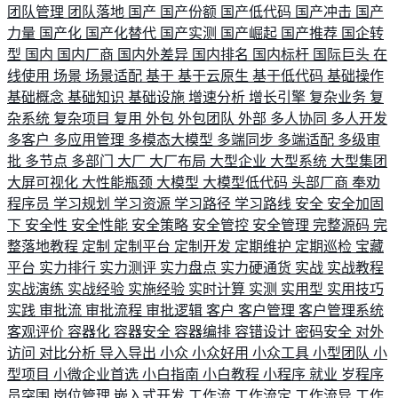
团队管理
团队落地
国产
国产份额
国产低代码
国产冲击
国产
力量
国产化
国产化替代
国产实测
国产崛起
国产推荐
国企转
型
国内
国内厂商
国内外差异
国内排名
国内标杆
国际巨头
在
线使用
场景
场景适配
基于
基于云原生
基于低代码
基础操作
基础概念
基础知识
基础设施
增速分析
增长引擎
复杂业务
复
杂系统
复杂项目
复用
外包
外包团队
外部
多人协同
多人开发
多客户
多应用管理
多模态大模型
多端同步
多端适配
多级审
批
多节点
多部门
大厂
大厂布局
大型企业
大型系统
大型集团
大屏可视化
大性能瓶颈
大模型
大模型低代码
头部厂商
奉劝
程序员
学习规划
学习资源
学习路径
学习路线
安全
安全加固
下
安全性
安全性能
安全策略
安全管控
安全管理
完整源码
完
整落地教程
定制
定制平台
定制开发
定期维护
定期巡检
宝藏
平台
实力排行
实力测评
实力盘点
实力硬通货
实战
实战教程
实战演练
实战经验
实施经验
实时计算
实测
实用型
实用技巧
实践
审批流
审批流程
审批逻辑
客户
客户管理
客户管理系统
客观评价
容器化
容器安全
容器编排
容错设计
密码安全
对外
访问
对比分析
导入导出
小众
小众好用
小众工具
小型团队
小
型项目
小微企业首选
小白指南
小白教程
小程序
就业
岁程序
员突围
岗位管理
嵌入式开发
工作流
工作流定
工作流异
工作