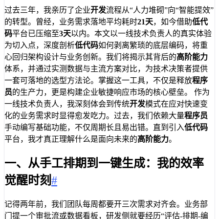
过去三年，我亲历了企业
开发
流程从“人力堆砌”向“智能提效”
的转型。曾经，业务需求落地平均耗时
21天
，如今借助
低代
码
平台已压缩至
3天
以内。本文以一线技术负责人的真实体验
为切入点，深度剖析
低代码
如何剥离繁琐的底层编码，将重
心回归架构设计与业务创新。我们将揭示其背后的
高阶能力
体系，并通过实测数据与主流方案对比，为技术决策者提供
一套可落地的选型方法论。掌握这一工具，不仅是释放
程序
员
的生产力，更是构建企业敏捷响应市场的核心壁垒。 作为
一线技术负责人，我深刻体会到传统
开发
模式在应对快速变
化的业务需求时显得愈发吃力。过去，我们依赖大量
程序员
手动编写基础功能，不仅周期长且易出错。直到引入
低代码
平台，我才真正理解什么是面向未来的
高阶能力
。
一、从手工排期到一键生成：我的效率
觉醒时刻
#
记得两年前，我们团队每周都要开三次需求对齐会。业务部
门提一个审批流或数据看板，研发侧就要经历“评估-排期-编