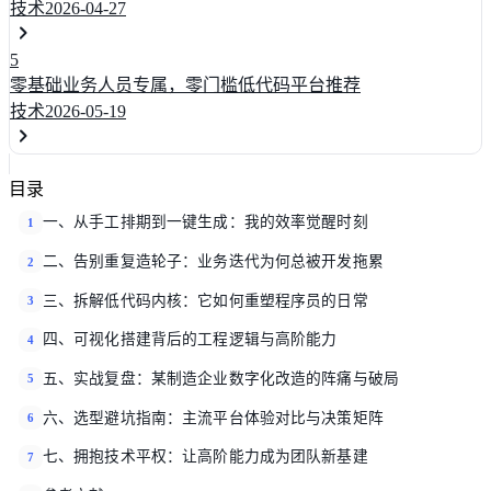
技术
2026-04-27
5
零基础业务人员专属，零门槛低代码平台推荐
技术
2026-05-19
目录
一、从手工排期到一键生成：我的效率觉醒时刻
1
二、告别重复造轮子：业务迭代为何总被开发拖累
2
三、拆解低代码内核：它如何重塑程序员的日常
3
四、可视化搭建背后的工程逻辑与高阶能力
4
五、实战复盘：某制造企业数字化改造的阵痛与破局
5
六、选型避坑指南：主流平台体验对比与决策矩阵
6
七、拥抱技术平权：让高阶能力成为团队新基建
7