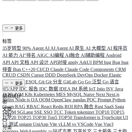
更多
标签
35岁转型
90%
Agent
AI
AI Agent
AI 原生
AI 大模型
AI 程序员
AI 能力
AI"排名
AIGC
AI编程
AI融合
AI辅助编程
Android
API
API 文档
API 设计
API对接
apply
ArkUI
BPM
bug
Bug
bug
排查
Bun
C++20
CI/CD
Claude
Claude Code
Components
CRM
CRUD
CSDN
Cursor
DDD
DeepSeek
DevOps
Docker
Elastic
ELK
Elysia
ESQL
Git
Git 分支
GitLab
Go
Go 泛型
Go 语言
更多
H5/APP
IDC 报告
IDC 数据
IDEA
IM 系统
IoT
Istio
ISV
Java
JNPF
JVM
K8s
Kubernetes
MES
MySQL
Naive
Next
Next.js
站点统计
Nginx
Node.js
OA
OOM
OpenClaw
pandas
POC
Prompt
Python
Qwen
RAG
RBAC
React
Redis
ROI
RPA 融合
Rust
SaaS
Saga
文章
SBOM
SGLang
SSE
SSO
TCC
Token
tokenizer
TOP10
TOP15
1741
TOP20
TOP25
TOP30
Top5
TOP50
Transformer
ts
TypeScript
UI
UI 测试
uniapp
UniApp
Vite
vLLM
vs
VSCode
Vue
Vue3
分类
vuepress
WebAssembly
一站式方案
万字长文
三大报告
三大指