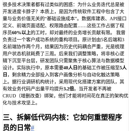
很多技术决策者都有过类似的困惑：为什么业务迭代总是被
开发进度卡脖子？本质上，是因为传统软件工程中包含了大
量与业务价值无关的“基础设施成本”。数据库建表、API接口
定义、前端页面适配、权限路由配置……这些工作占据了程
序员
60%以上
的工时，却对最终的业务增长贡献有限。 我曾
负责过一个客户成功系统的重构项目。原计划由5名后端和3
名前端协作两个月，结果因为历史代码耦合严重，光是梳理
用户状态机就耗费了三周。后来我们调整策略，将非核心逻
辑下沉至平台层，研发团队只需聚焦于核心算法与数据模型
设计。实际执行中，原本需要
40人日
的基础工作被压缩至
5人
日
，剩余精力全部投入到客户画像分析与自动化触达策略
上。据行业调研机构统计，采用现代化搭建方案的团队，其
有效业务代码产出量平均提升
3.2倍
。当开发者不再被
CRUD（增删改查）绑架，他们才能将时间花在真正的架构优
化与技术攻坚上。
三、拆解低代码内核：它如何重塑程序
员的日常
#