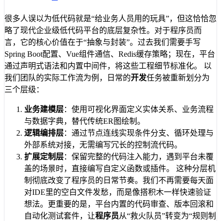
很多人误以为低代码就是“给业务人员用的玩具”，但这恰恰忽
略了现代企业级低代码平台的底层复杂性。对于程序员而
言，它的核心价值在于“抽象与封装”。过去我们需要手写
Spring Boot配置、Vue组件通信、Redis缓存策略；现在，平台
通过声明式语法和内置中间件，将这些工程细节标准化。 以
我们团队的实际工作流为例，日常的
开发
任务被重新划分为
三个层级：
业务建模层
：使用可视化界面定义实体关系、业务流程
与数据字典，替代传统ER图绘制。
逻辑编排层
：通过节点连线实现条件分支、循环处理与
外部系统对接，无需编写冗长的控制流代码。
扩展定制层
：保留完整的代码注入能力，遇到平台未覆
盖的场景时，直接编写自定义函数或插件。 这种分层机
制彻底改变了程序员的日常节奏。我们不再需要每天面
对IDE里的空白文件发愁，而是像搭积木一样快速验证
想法。更重要的是，平台内置的代码审查、版本回滚和
自动化测试套件，让
程序员
从“救火队员”转变为“规则制