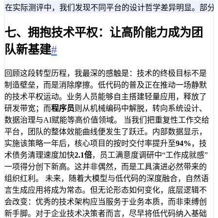
在实际测评中，我们发现不同平台的设计哲学差异明显。部分
七、拥抱技术平权：让高阶能力成为团
队新基建
#
回顾这段转型历程，我最深的感触是：技术的终极目标不是
制造壁垒，而是消除摩擦。低代码的普及正在推动一场静默
的技术平权运动。业务人员能够自主搭建轻量应用，释放了
研发带宽；而
程序员
则从机械编码中解脱，转向系统设计、
数据治理与AI赋能等高价值领域。 当我们把重复性工作交给
平台，团队的整体效能曲线便发生了跃迁。内部数据显示，
实施该策略一年后，核心项目的按时交付率提升至
94%
，技
术债务清理速度加快
2.1倍
，员工满意度调研中“工作成就感”
一项得分创下新高。这并非偶然，而是工具演进必然带来的
组织红利。 未来，随着大模型与低代码的深度融合，自然语
言生成应用将成为常态。但无论形态如何变化，底层逻辑不
会改变：优秀的技术架构应当服务于业务本质，而非束缚创
新手脚。对于企业技术决策者而言，尽早将低代码纳入基础