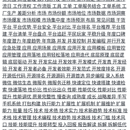
流日
工作流权
工作流版
工具
工单
工单服务结合
工单系统
工
厂生产
差距分析
市场
市场份额
市场地位
市场数据
市场洞察
市场爆发
市场规模
市场集中度
市场预测
布局
常见问题
干货
平台
平台优势
平台安全
平台对比
平台排名
平台推荐
平台搭
建
平台清单
平台盘点
平台追赶
平民玩家
平稳升级
年度口碑
年度潜力
年度趋势
年弯路
并发
并发控制
并发编程
并行开发
应急处理
应用
应用场景
应用库
应用开发
应用模板
应用管控
应用管理
应用落地
应用轻松落地
应用迭代
底层原理
底层逻
辑
底层驱动
开发
开发实战
开发效率
开发模式
开发真
开发经
验
开发者
开发者必备
开发者效能
开发范式
开放度排名
开源
开源低代码
开源排名
开源源码
开源首选
异步编程
录入系统
微信
微信生态
微服务
微服务迁移
快速定位
快速搭建
快速检
索
快速落地
性价比
性价比出众
性能
性能优化
性能对比
性能
提升
性能调优
愿景完整性
慢查询
成熟度
成长
战略差异
手写
手机系统
打包构建
执行能力
扩展性
扩展机制
扩展维护
扩展
能力
批量
技巧
技术
技术债
技术实力
技术新趋势
技术标准
技
术栈
技术管理
技术编程
技术趋势
技术路线
技术门槛
技术风
口
技能
技能提升
技能转型
投入回报
报告解读
拆解
拆解低代