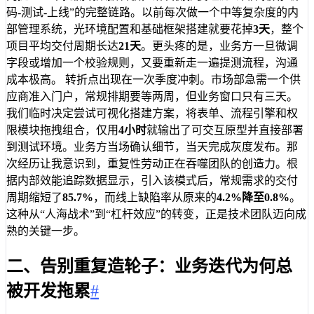
码-测试-上线”的完整链路。以前每次做一个中等复杂度的内
部管理系统，光环境配置和基础框架搭建就要花掉
3天
，整个
项目平均交付周期长达
21天
。更头疼的是，业务方一旦微调
字段或增加一个校验规则，又要重新走一遍提测流程，沟通
成本极高。 转折点出现在一次季度冲刺。市场部急需一个供
应商准入门户，常规排期要等两周，但业务窗口只有三天。
我们临时决定尝试可视化搭建方案，将表单、流程引擎和权
限模块拖拽组合，仅用
4小时
就输出了可交互原型并直接部署
到测试环境。业务方当场确认细节，当天完成灰度发布。那
次经历让我意识到，重复性劳动正在吞噬团队的创造力。根
据内部效能追踪数据显示，引入该模式后，常规需求的交付
周期缩短了
85.7%
，而线上缺陷率从原来的
4.2%
降至
0.8%
。
这种从“人海战术”到“杠杆效应”的转变，正是技术团队迈向成
熟的关键一步。
二、告别重复造轮子：业务迭代为何总
被开发拖累
#