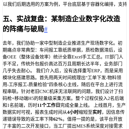
以我们后期选用的方案为例，平台底层基于容器化编排，支持
五、实战复盘：某制造企业数字化改造
的阵痛与破局
#
去年，我们协助一家中型制造企业推进生产现场数字化。初
期痛点非常典型：车间报工靠纸质单据，质检数据滞后，设
备OEE（整体设备效率）统计全靠Excel手工汇总。IT部门人
手不足，传统外包报价高达百万且周期长达半年，业务部门
几乎失去耐心。 我们介入后，没有选择重写ERP，而是采用
模块化搭建思路。首先用两天时间梳理出“工单下发-物料领
用-工序报工-质量检验”四条核心主线，随后在平台上进行流
程串联。针对老旧CNC机床无法联网的问题，我们设计了扫
码枪+移动端H5的轻量级采集方案。整个过程仅投入2名后端
和1名前端，历时
11个工作日
完成全量上线。 上线首月，生产
数据实时可视，报表生成时间从
4小时
缩短至
实时
，因信息传
递错误导致的返工率下降
62%
。值得一提的是，该平台开放
了丰富的二次开发接口，当工厂提出MES系统深度对接需求