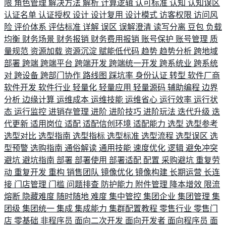
限
角色管理
解决方法
解析
计算逻辑
认可标准
认知
认知误区
认证名单
认证授权
设计
设计复用
设计模式
访客权限
访问风
险
评价体系
评估标准
详解
误区
误解澄清
读写分离
豆包
负载
均衡
财务场景
财务报销
财务费用报销
账号保护
账号管理
质
量规范
资源加载
资源沉淀
赋能低代码
趋势
趋势分析
跨地域
部署
跨端
跨端平台
跨端开发
跨端统一开发
跨系统业
跨系统
对
跨设备
跨部门协作
路线图
踩坑率
身份认证
转型
软件厂商
软件开发
软件行业
轻量化
轻量应用
轻量源码
辅助编程
边界
分析
边缘计算
运维成本
运维技能
运维省心
运行效率
运行状
态
运行监控
进销存管理
进阶
进阶技巧
进阶玩法
迭代升级
迭
代更新
适用岗位
适配
适配信创环境
适配能力
选型
选型参考
选型对比
选型指南
选型指标
选型标准
选型流程
选型误区
选
型预警
选购指南
通俗解读
通用技能
速度优化
逻辑
避免冲突
避坑
避坑指南
部署
部署使用
部署适配
配置
采购避坑
重复劳
动
重复开发
重构
销售团队
镜像优化
镜像构建
长期运营
长连
接
门店管理
门槛
问题排查
防护能力
附件管理
降本增效
限流
熔断
隐藏难度
随时随地
难度
集中管控
集团企业
集团管理
集
团级
集团统一
集成
集成能力
集群配置教程
零售行业
零售门
店
零基础
非程序员
面向二次开发
面向开发者
面向程序员
面