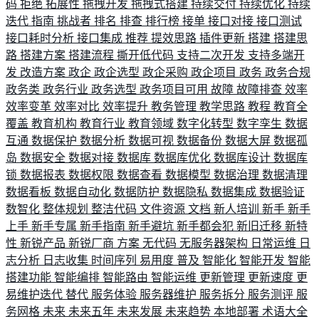
码
拒绝
拓展性
拖拽开发
拖拽式搭建
持续交付
持续优化
持续
迭代
指南
挑战者
排名
排查
排行榜
接单
接口对接
接口测试
接口耗时分析
接口集成
推荐
提效思路
插件更新
搭建
搭建思
路
搭建方案
搭建流程
撕开低代码
支持二次开发
支持多端开
发
改造方案
政企
政企选型
政企采购
政企项目
政务
政务合规
政务类
政务行业
政务选型
政务项目可用
故障
故障排查
效率
效率变革
效率对比
效率提升
教务管理
教学思路
教程
教育全
覆盖
教育机构
教育行业
教育领域
数字化转型
数字孪生
数据
互通
数据保护
数据分析
数据可视
数据备份
数据大屏
数据孤
岛
数据安全
数据对接
数据库
数据库优化
数据库设计
数据库
锁
数据报表
数据权限
数据查看
数据模型
数据治理
数据清理
数据看板
数据自动化
数据防护
数据隐私
数据集成
数据验证
数智化
整体规划
整洁代码
文件资源
文档
新人培训
新手
新手
上手
新手专属
新手指南
新手避坑
新手都会犯
新旧迁移
新特
性
新锐产品
新锐厂商
方案
无代码
无服务器架构
日常运维
日
志分析
日志收集
时间序列
易用度
普及
智能化
智能开发
智能
搭建功能
智能编排
智能路由
智能运维
更新管理
更新速度
更
易维护迭代
替代
服务体验
服务器维护
服务拆分
服务测评
服
务网格
未来
未来五年
未来发展
未来趋势
本地部署
术语大全