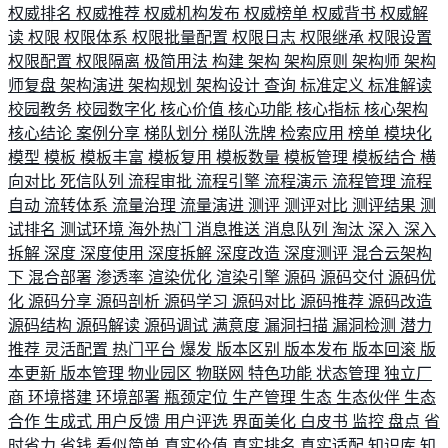
权威排名
权威推荐
权威机构发布
权威榜单
权威背书
权威解
读
权限
权限体系
权限批量配置
权限日志
权限继承
权限设置
权限配置
权限隔离
极简用法
构建
架构
架构原则
架构师
架构
师复盘
架构演进
架构规划
架构设计
查询
标准定义
标准解读
校园教务
校园数字化
核心价值
核心功能
核心指标
核心架构
核心结论
案例分享
梯队划分
梯队洗牌
检索应用
榜单
模块化
模型
模板
模板丰富
模板复用
模板数量
模板管理
模板结合
横
向对比
死信队列
流程审批
流程引擎
流程演示
流程管理
流程
自动
流转体系
流量治理
流量演进
测评
测评对比
测评结果
测
试排名
测试环境
海外热门
消息推送
消息队列
淘汰
深入
深入
拆解
深度
深度使用
深度拆解
深度改造
深度测评
混合云架构
下
混合部署
渗透率
渲染优化
渲染引擎
源码
源码交付
源码优
化
源码分享
源码剖析
源码学习
源码对比
源码推荐
源码改造
源码结构
源码解读
源码调试
满意度
漏洞扫描
漏洞检测
潜力
推荐
灵活配置
热门平台
爆发
版本区别
版本发布
版本回滚
版
本更新
版本管理
物业园区
物联网
特色功能
状态管理
独立厂
商
环境搭建
环境部署
瓶颈定位
生产管理
生态
生态伙伴
生态
合作
生成式
用户反馈
用户评选
界面美化
白皮书
监控
盘点
省
时省力
省钱
看似简单
真实价值
真实排名
真实适配
知识库
知