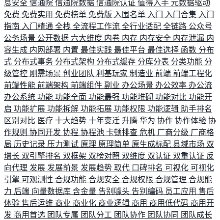
息安全
信通院
信通院数据
信通院认证
值得入手
元数据驱动
免费
免费实用
免费榜单
免费版
入围名单
入门
入门合集
入门
指南
入门精通
全栈
全流程工作流
全行业适配
全链路
公众号
公务场景
公开数据
六大维度
内卷
内存
内存安全
内存泄漏
内
容生成
内网部署
内置
最佳实践
最佳平台
最佳选择
函数
分布
式
分布式事务
分布式架构
分布式缓存
分库分表
分类功能
分
级管控
刚需场景
创业团队
利基玩家
制造业
前端
前端工程化
前端性能
前端架构
前端组件
副业
办公场景
办公效率
办公流
办公系统
功能
功能全面
功能最强
功能堆砌
功能对比
功能开
启
功能扩展
功能拆解
功能拓展
功能权限
功能逻辑
助手排名
区别对比
医疗
十大趋势
十年变迁
升腾
华为
协作
协作体验
协
作规则
协同开发
协程
协程池
卡顿排查
危机
厂商分级
厂商格
局
历史记录
压力测试
原理
原理简单
原生成标配
县域市场
双
增长
双引擎排名
双框架
双榜对照
双维度
双认证
双重认证
反
向代理
发展
发展前景
发展趋势
取代
口碑排名
可视化
可视化
引擎
可观测性
合规功能
合规安全
合规权限
合规管理
合规能
力
后端
向量数据库
含金量
告别噱头
告别编码
员工应用
售后
体验
售后运维
商业
商业化
商业逻辑
商用
商用低代码
商用开
发
商用首选
团队专属
团队分工
团队协作
团队协同
团队成长