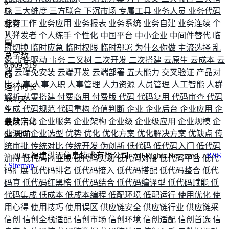
6
标
三大维度
三方联合
下沉市场
专属工具
业务人员
业务代码
业务工作
业务应用
业务报表
业务系统
业务自建
业务连续
个
标签
1132
人开发者
个人练手
个性化
中国平台
中小企业
中间件替代
临
时切换
临时应急
临时权限
临时部署
为什么你做
主流选择
乱
总字数
象
事件驱动
事务
二叉树
二次开发
二次搭建
云原生
云成本
云
6,609,519
端
云端免安装
云端开发
云端部署
五大能力
交叉验证
产品对
比
人事
人事入职
人事管理
人力资源
人员管理
人工智能
人群
运行时长
解析
从零搭建
付费商用
付费版
代码
代码复用
代码审查
代码
584
天
生成
代码规范
代码重构
价值判断
企业
企业后台
企业应用
企
业数字化
企业服务
企业架构
企业级
企业级应用
企业规模
企
最后活动
业调研
企业选型
优势
优化
优化方案
优化解决方案
优缺点
传
64
天前
统审批
传统对比
传统开发
伪创新
低代码
低代码入门
低代码
©
2026
福建引迈信息技术有限公司. All Rights Reserved. /
RSS
加持
低代码商业版
低代码实现
低代码对接
低代码平台
低代
/
Sitemap
码扩展
低代码排名
低代码接入
低代码搭配
低代码整合
低代
码真
低代码红黑榜
低代码结合
低代码编译型
低代码赋能
低
代码集成
低成本
低成本编程
低配环境
低配运行
使用优化
使
用心得
使用技巧
使用误区
供应链安全
供应链行业
供应链采
信创
信创全栈适配
信创市场
信创环境
信创适配
信创首选
信