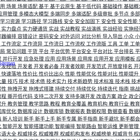
使用
场景
场景适配
基于
基于云原生
基于低代码
基础操作
基础概
应用管理
多模态大模型
多端同步
多端适配
多级审批
多节点
多
学习资源
学习路径
学习路线
安全
安全加固下
安全性
安全性能
评
实力盘点
实力硬通货
实战
实战教程
实战演练
实战经验
实施经
容器编排
容错设计
密码安全
对外访问
对比分析
导入导出
小众
流
工作流定
工作流异
工作流日
工作流权
工作流版
工具
工单
工
布局
常见问题
干货
平台
平台优势
平台安全
平台对比
平台排名
程
并行开发
应急处理
应用
应用场景
应用库
应用开发
应用模板
Sitemap
开发经验
开发者
开发者必备
开发者效能
开发范式
开放度排名
开
索
快速落地
性价比
性价比出众
性能
性能优化
性能对比
性能提升
批量
技巧
技术
技术债
技术实力
技术新趋势
技术标准
技术栈
技
展性
拖拽开发
拖拽式搭建
持续交付
持续优化
持续迭代
指南
挑
流程
撕开低代码
支持二次开发
支持多端开发
改造方案
政企
政企
提升
教务管理
教学思路
教程
教育全覆盖
教育机构
教育行业
教
据库优化
数据库设计
数据库锁
数据报表
数据权限
数据查看
数据
档
新人培训
新手
新手上手
新手专属
新手指南
新手避坑
新手都
化
智能开发
智能搭建功能
智能编排
智能路由
智能运维
更新管理
术语大全
权威排名
权威推荐
权威机构发布
权威榜单
权威背书
权