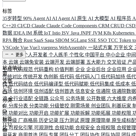
标签
35岁转型
90%
Agent
AI
AI Agent
AI 原生
AI 大模型
AI 程序员
A
C++20
CI/CD
Claude
Claude Code
Components
CRM
CRUD
CS
数据
IDEA
IM 系统
IoT
Istio
ISV
Java
JNPF
JVM
K8s
Kubernetes
RPA 融合
Rust
SaaS
Saga
SBOM
SGLang
SSE
SSO
TCC
Token
t
VSCode
Vue
Vue3
vuepress
WebAssembly
一站式方案
万字长文
业务连续
个人开发者
个人练手
个性化
中国平台
中小企业
中
更多
本
云端
云端免安装
云端开发
云端部署
五大能力
交叉验证
产
站点统计
生成
代码规范
代码重构
价值判断
企业
企业后台
企业应用
企
传统对比
传统开发
伪创新
低代码
低代码入门
低代码加持
低
文章
榜
低代码结合
低代码编译型
低代码赋能
低代码集成
低成本
1741
市场
信创环境
信创适配
信创首选
信息安全
信通院
信通院数
流
全行业适配
全链路
公众号
公务场景
公开数据
六大维度
内
分类
存
6
分库分表
分类功能
分级管控
刚需场景
创业团队
利基玩家
砌
功能对比
功能开启
功能扩展
功能拆解
功能拓展
功能权限
标签
商分级
厂商格局
历史记录
压力测试
原理
原理简单
原生成标
1132
化
可视化引擎
可观测性
合规功能
合规安全
合规权限
合规管
用开发
商用首选
团队专属
团队分工
团队协作
团队协同
团队