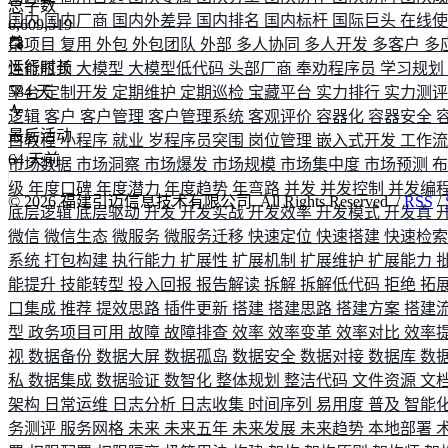
总字数
国内
国内厂商
国内外差异
国内排名
国内标杆
国际巨头
在线
6,609,519
杂项目
复用
外包
外包团队
外部
多人协同
多人开发
多客户
多
运行时长
性能瓶颈
大模型
大模型低代码
头部厂商
奉劝程序员
学习规划
584
天
平台
定制开发
定期维护
定期巡检
宝藏平台
实力排行
实力测
逻辑
客户
客户管理
客户管理系统
客观评价
容器化
容器安全
最后活动
白教程
小程序
就业
岁程序员突围
岗位管理
嵌入式开发
工作
64
天前
市场数据
市场洞察
市场爆发
市场规模
市场集中度
市场预测
级
年度口碑
年度潜力
年度趋势
年弯路
并发
并发控制
并发编
©
2026
福建引迈信息技术有限公司. All Rights Reserved. /
RSS
/
底层逻辑
底层驱动
开发
开发实战
开发效率
开发模式
开发真
微信
微信生态
微服务
微服务迁移
快速定位
快速搭建
快速检
系统
打包构建
执行能力
扩展性
扩展机制
扩展维护
扩展能力
能提升
技能转型
投入回报
报告解读
拆解
拆解低代码
拒绝
拓
口集成
推荐
提效思路
插件更新
搭建
搭建思路
搭建方案
搭建
型
政务项目可用
故障
故障排查
效率
效率变革
效率对比
效率
视
数据备份
数据大屏
数据孤岛
数据安全
数据对接
数据库
数
私
数据集成
数据验证
数智化
整体规划
整洁代码
文件资源
文
架构
日常运维
日志分析
日志收集
时间序列
易用度
普及
智能
务测评
服务网格
未来
未来五年
未来发展
未来趋势
本地部署