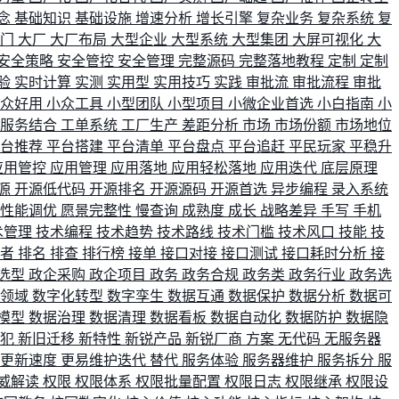
念
基础知识
基础设施
增速分析
增长引擎
复杂业务
复杂系统
复
部门
大厂
大厂布局
大型企业
大型系统
大型集团
大屏可视化
大
安全策略
安全管控
安全管理
完整源码
完整落地教程
定制
定制
验
实时计算
实测
实用型
实用技巧
实践
审批流
审批流程
审批
小众好用
小众工具
小型团队
小型项目
小微企业首选
小白指南
小
单服务结合
工单系统
工厂生产
差距分析
市场
市场份额
市场地位
平台推荐
平台搭建
平台清单
平台盘点
平台追赶
平民玩家
平稳升
应用管控
应用管理
应用落地
应用轻松落地
应用迭代
底层原理
源
开源低代码
开源排名
开源源码
开源首选
异步编程
录入系统
性能调优
愿景完整性
慢查询
成熟度
成长
战略差异
手写
手机
术管理
技术编程
技术趋势
技术路线
技术门槛
技术风口
技能
技
战者
排名
排查
排行榜
接单
接口对接
接口测试
接口耗时分析
接
选型
政企采购
政企项目
政务
政务合规
政务类
政务行业
政务选
育领域
数字化转型
数字孪生
数据互通
数据保护
数据分析
数据可
模型
数据治理
数据清理
数据看板
数据自动化
数据防护
数据隐
会犯
新旧迁移
新特性
新锐产品
新锐厂商
方案
无代码
无服务器
更新速度
更易维护迭代
替代
服务体验
服务器维护
服务拆分
服
威解读
权限
权限体系
权限批量配置
权限日志
权限继承
权限设