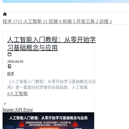
技术
1713
人工智能
11
后端
9
前端
5
开发工具
2
运维
1
人工智能入门教程：从零开始学
习基础概念与应用
2026-04-03
技术
《人工智能入门教程：从零开始学习基础概念与应
用》是一篇面向初学者的全面指南，人工智能
（AI）作为当前科技发展的核心动力，正深刻改变
#人工智能
各行各业。本文将从人工智能的起源出发，系统讲
解其核心技术如机器学习、深度学习、自然语言处
Image API Error
理和计算机视觉。通过实际案例分析和代码示例，
帮助读者掌握AI的基本原理与实现方法。文章还探
讨了人工智能在现实中的应用以及伦理与社会影
响，为读者提供未来学习路径的建议。无论你是刚