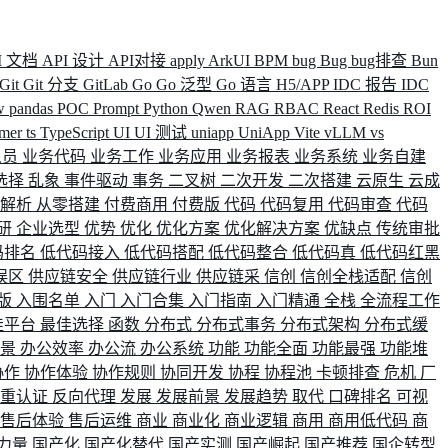
I 文档
API 设计
API对接
apply
ArkUI
BPM
bug
Bug
bug排查
Bun
Git
Git 分支
GitLab
Go
Go 泛型
Go 语言
H5/APP
IDC 报告
IDC
w
pandas
POC
Prompt
Python
Qwen
RAG
RBAC
React
Redis
ROI
rmer
ts
TypeScript
UI
UI 测试
uniapp
UniApp
Vite
vLLM
vs
人员
业务代码
业务工作
业务应用
业务报表
业务系统
业务自建
选择
乱象
事件驱动
事务
二叉树
二次开发
二次搭建
云原生
云成
群解析
从零搭建
付费商用
付费版
代码
代码复用
代码审查
代码
研
企业选型
优势
优化
优化方案
优化解决方案
优缺点
传统审批
码排名
低代码接入
低代码搭配
低代码整合
低代码真
低代码红黑
误区
供应链安全
供应链行业
供应链采
信创
信创全栈适配
信创
版
入围名单
入门
入门合集
入门指南
入门精通
全栈
全流程工作
佳平台
最佳选择
函数
分布式
分布式事务
分布式架构
分布式缓
场景
办公效率
办公流
办公系统
功能
功能全面
功能最强
功能堆
协作
协作体验
协作规则
协同开发
协程
协程池
卡顿排查
危机
厂
双重认证
反向代理
发展
发展前景
发展趋势
取代
口碑排名
可视
售后体验
售后运维
商业
商业化
商业逻辑
商用
商用低代码
商
力量
国产化
国产化替代
国产实测
国产崛起
国产推荐
国企转型