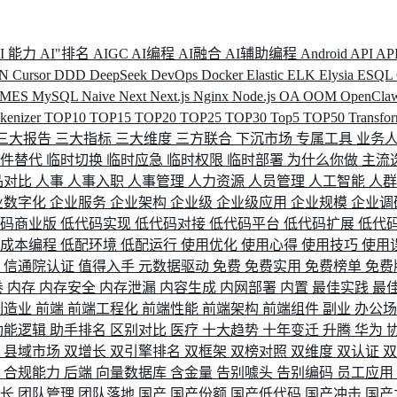
I 能力
AI"排名
AIGC
AI编程
AI融合
AI辅助编程
Android
API
AP
DN
Cursor
DDD
DeepSeek
DevOps
Docker
Elastic
ELK
Elysia
ESQL
MES
MySQL
Naive
Next
Next.js
Nginx
Node.js
OA
OOM
OpenCla
okenizer
TOP10
TOP15
TOP20
TOP25
TOP30
Top5
TOP50
Transfo
三大报告
三大指标
三大维度
三方联合
下沉市场
专属工具
业务
间件替代
临时切换
临时应急
临时权限
临时部署
为什么你做
主流
品对比
人事
人事入职
人事管理
人力资源
人员管理
人工智能
人
业数字化
企业服务
企业架构
企业级
企业级应用
企业规模
企业调
代码商业版
低代码实现
低代码对接
低代码平台
低代码扩展
低代
低成本编程
低配环境
低配运行
使用优化
使用心得
使用技巧
使用
据
信通院认证
值得入手
元数据驱动
免费
免费实用
免费榜单
免费
卷
内存
内存安全
内存泄漏
内容生成
内网部署
内置
最佳实践
最
制造业
前端
前端工程化
前端性能
前端架构
前端组件
副业
办公
功能逻辑
助手排名
区别对比
医疗
十大趋势
十年变迁
升腾
华为
配
县域市场
双增长
双引擎排名
双框架
双榜对照
双维度
双认证
理
合规能力
后端
向量数据库
含金量
告别噱头
告别编码
员工应用
成长
团队管理
团队落地
国产
国产份额
国产低代码
国产冲击
国产