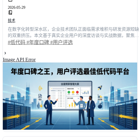
2026-05-29
技术
在数字化转型深水区，企业技术团队正面临需求堆积与研发资源短缺
的双重挤压。本文基于真实企业用户的深度访谈与实战数据，聚焦年
度口碑与用户评选两大维度，全面剖析当前低代码平台的真实使用体
#低代码
#年度口碑
#用户评选
验。文章通过拆解拖拽交互、复杂逻辑处理及系统性能等核心指标，
结合明道云、简道云、钉钉宜搭等主流方案的横向测评，为技术决策
Image API Error
者提供一份可量化的选型参考。阅读后，您将清晰掌握如何通过科学
评估机制规避踩坑风险，实现业务交付效率平均提升**65%**以上的
敏捷转型路径。