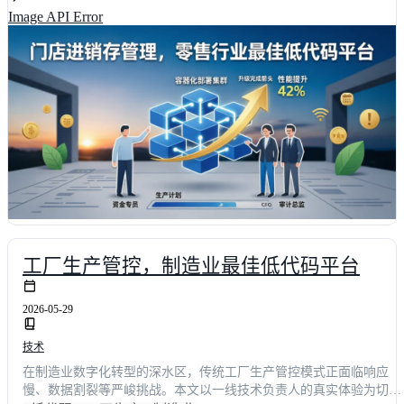
低代码开发后，订单处理效率平均提升62%，部署周期从3天缩短至4
Image API Error
小时。为零售行业技术选型提供可量化的参考依据，助力团队构建高
弹性数字底座。
工厂生产管控，制造业最佳低代码平台
2026-05-29
技术
在制造业数字化转型的深水区，传统工厂生产管控模式正面临响应
慢、数据割裂等严峻挑战。本文以一线技术负责人的真实体验为切入