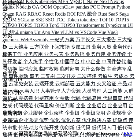
JNPF
JVM
K8s
Kubernetes
MES
MySQL
Naive
Next
Next.js
站点统计
Nginx
Node.js
OA
OOM
OpenClaw
pandas
POC
Prompt
Python
Qwen
RAG
RBAC
React
Redis
ROI
RPA 融合
Rust
SaaS
Saga
文章
SBOM
SGLang
SSE
SSO
TCC
Token
tokenizer
TOP10
TOP15
1741
TOP20
TOP25
TOP30
Top5
TOP50
Transformer
ts
TypeScript
UI
UI 测试
uniapp
UniApp
Vite
vLLM
vs
VSCode
Vue
Vue3
分类
vuepress
WebAssembly
一站式方案
万字长文
三大报告
三大指
6
标
三大维度
三方联合
下沉市场
专属工具
业务人员
业务代码
业务工作
业务应用
业务报表
业务系统
业务自建
业务连续
个
标签
1132
人开发者
个人练手
个性化
中国平台
中小企业
中间件替代
临
时切换
临时应急
临时权限
临时部署
为什么你做
主流选择
乱
总字数
象
事件驱动
事务
二叉树
二次开发
二次搭建
云原生
云成本
云
6,609,519
端
云端免安装
云端开发
云端部署
五大能力
交叉验证
产品对
比
人事
人事入职
人事管理
人力资源
人员管理
人工智能
人群
运行时长
解析
从零搭建
付费商用
付费版
代码
代码复用
代码审查
代码
583
天
生成
代码规范
代码重构
价值判断
企业
企业后台
企业应用
企
业数字化
企业服务
企业架构
企业级
企业级应用
企业规模
企
最后活动
业调研
企业选型
优势
优化
优化方案
优化解决方案
优缺点
传
62
天前
统审批
传统对比
传统开发
伪创新
低代码
低代码入门
低代码
©
2026
福建引迈信息技术有限公司. All Rights Reserved. /
RSS
加持
低代码商业版
低代码实现
低代码对接
低代码平台
低代