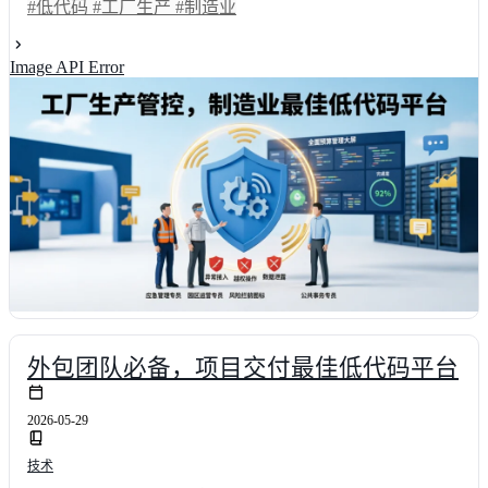
点，深度剖析低代码平台如何以可视化拖拽和敏捷迭代特性，彻底重
#低代码
#工厂生产
#制造业
构车间管理流程。通过对比明道云、简道云等主流方案，结合详实效
能数据，揭示企业级低代码开发如何将项目交付周期缩短65%，整体
Image API Error
运营效率提升42%。无论您是技术决策者还是开发团队负责人，本文
都将为您提供一套可落地的选型策略与实战经验，助您轻松驾驭数字
化升级浪潮。
外包团队必备，项目交付最佳低代码平台
2026-05-29
技术