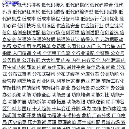
/
Sitemap
码扩展
低代码排名
低代码接入
低代码搭配
低代码整合
低代
码真
低代码红黑榜
低代码结合
低代码编译型
低代码赋能
低
代码集成
低成本
低成本编程
低配环境
低配运行
使用优化
使
用心得
使用技巧
使用误区
供应链安全
供应链行业
供应链采
信创
信创全栈适配
信创市场
信创环境
信创适配
信创首选
信
息安全
信通院
信通院数据
信通院认证
值得入手
元数据驱动
免费
免费实用
免费榜单
免费版
入围名单
入门
入门合集
入门
指南
入门精通
全栈
全流程工作流
全行业适配
全链路
公众号
公务场景
公开数据
六大维度
内卷
内存
内存安全
内存泄漏
内
容生成
内网部署
内置
最佳实践
最佳平台
最佳选择
函数
分布
式
分布式事务
分布式架构
分布式缓存
分库分表
分类功能
分
级管控
刚需场景
创业团队
利基玩家
制造业
前端
前端工程化
前端性能
前端架构
前端组件
副业
办公场景
办公效率
办公流
办公系统
功能
功能全面
功能最强
功能堆砌
功能对比
功能开
启
功能扩展
功能拆解
功能拓展
功能权限
功能逻辑
助手排名
区别对比
医疗
十大趋势
十年变迁
升腾
华为
协作
协作体验
协
作规则
协同开发
协程
协程池
卡顿排查
危机
厂商分级
厂商格
局
历史记录
压力测试
原理
原理简单
原生成标配
县域市场
双