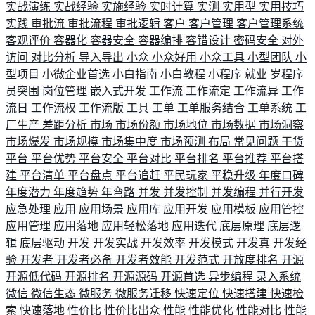
实战演练
实战经验
实施经验
实时计算
实测
实用型
实用技巧
实践
审批流
审批流程
审批逻辑
客户
客户管理
客户管理系统
客观评价
容器化
容器安全
容器编排
容错设计
密码安全
对外
访问
对比分析
导入导出
小众
小众好用
小众工具
小型团队
小
型项目
小微企业首选
小白指南
小白教程
小程序
就业
岁程序
员突围
岗位管理
嵌入式开发
工作流
工作流定
工作流异
工作
流日
工作流权
工作流版
工具
工单
工单服务结合
工单系统
工
厂生产
差距分析
市场
市场份额
市场地位
市场数据
市场洞察
市场爆发
市场规模
市场集中度
市场预测
布局
常见问题
干货
平台
平台优势
平台安全
平台对比
平台排名
平台推荐
平台搭
建
平台清单
平台盘点
平台追赶
平民玩家
平稳升级
年度口碑
年度潜力
年度趋势
年弯路
并发
并发控制
并发编程
并行开发
应急处理
应用
应用场景
应用库
应用开发
应用模板
应用管控
应用管理
应用落地
应用轻松落地
应用迭代
底层原理
底层逻
辑
底层驱动
开发
开发实战
开发效率
开发模式
开发真
开发经
验
开发者
开发者必备
开发者效能
开发范式
开放度排名
开源
开源低代码
开源排名
开源源码
开源首选
异步编程
录入系统
微信
微信生态
微服务
微服务迁移
快速定位
快速搭建
快速检
索
快速落地
性价比
性价比出众
性能
性能优化
性能对比
性能