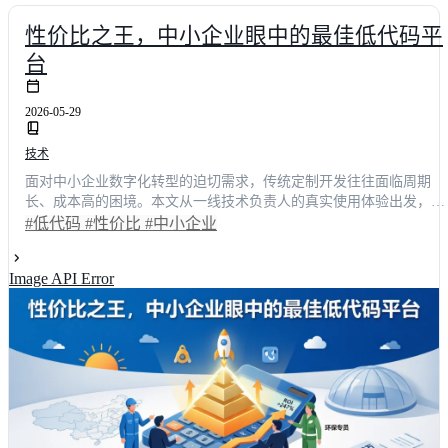
性价比之王，中小企业眼中的最佳低代码平
台
2026-05-29
技术
面对中小企业数字化转型的迫切需求，传统定制开发往往面临周期
长、成本高的困境。本文从一线技术负责人的真实使用体验出发，深
度剖析低代码平台的选型逻辑与落地价值。通过对比明道云、简道云
#低代码
#性价比
#中小企业
等主流方案，揭示隐藏的成本陷阱与效能瓶颈。实测数据显示，采用
高性价比方案后，项目交付周期可缩短68%，综合运维成本下降42%
Image API Error
本文将为你提供一套可复用的技术选型框架，助你在预算有限的情况
下，快速搭建稳定可靠的业务系统，真正实现降本增效。