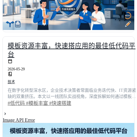
模板资源丰富，快速搭应用的最佳低代码平
台
2026-05-29
技术
在数字化转型深水区，企业技术决策者常面临业务迭代快、IT资源紧
缺的双重挤压。本文以一线团队实战视角，深度拆解如何通过模板丰
富的低代码生态实现快速搭建业务系统。结合某制造企业供应链协同
#低代码
#模板丰富
#快速搭建
项目的真实案例，量化展示开发周期缩短68%、人力成本下降**42%*
的显著成效。文章涵盖主流平台横向对比、核心功能体验评估及ROI
Image API Error
算模型，为技术选型提供可落地的决策参考，助您告别重复造轮子，
聚焦核心业务创新。