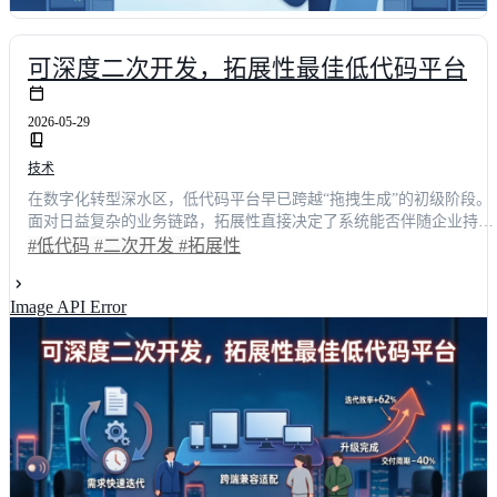
可深度二次开发，拓展性最佳低代码平台
2026-05-29
技术
在数字化转型深水区，低代码平台早已跨越“拖拽生成”的初级阶段。
面对日益复杂的业务链路，拓展性直接决定了系统能否伴随企业持续
成长。本文以一线技术负责人的真实选型经历为切入点，深度剖析二
#低代码
#二次开发
#拓展性
次开发能力如何彻底打破传统SaaS的黑盒限制。通过对比明道云、简
道云等主流方案，结合供应链审批与ERP对接实战数据，揭示为何深
Image API Error
度定制能让研发效能提升42%，部署周期大幅缩短至6小时。旨在为
业技术决策者提供一份兼顾敏捷与自由的避坑指南。