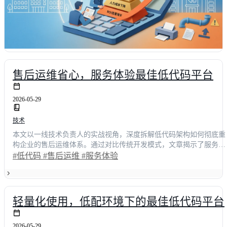
售后运维省心，服务体验最佳低代码平台
2026-05-29
技术
本文以一线技术负责人的实战视角，深度拆解低代码架构如何彻底重
构企业的售后运维体系。通过对比传统开发模式，文章揭示了服务体
验断层的根源，并详细演示了可视化监控、智能预警与自动化排障的
#低代码
#售后运维
#服务体验
具体落地路径。实测数据显示，采用成熟方案后，系统部署时间可从
天缩短至4小时，故障平均修复时间（MTTR）下降73%，团队整体交
付效率提升超65%。全文提供可复用的选型评估模型，助力决策者避
开技术债陷阱，构建可持续演进的数字化底座。
轻量化使用，低配环境下的最佳低代码平台
2026-05-29