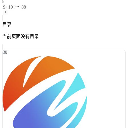
8
9
10
88
目录
当前页面没有目录