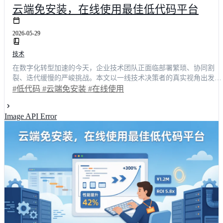
云端免安装，在线使用最佳低代码平台
2026-05-29
技术
在数字化转型加速的今天，企业技术团队正面临部署繁琐、协同割
裂、迭代缓慢的严峻挑战。本文以一线技术决策者的真实视角出发，
深度剖析低代码平台如何通过云端免安装架构彻底告别本地环境配置
#低代码
#云端免安装
#在线使用
的泥潭。文章结合多个业务实战场景，量化展示在线使用模式如何将
项目交付周期缩短65%，并对比明道云、简道云等主流方案的体验差
Image API Error
异。通过梳理选型避坑指南与隐性成本重构逻辑，为技术负责人提供
一套可落地的工具评估框架，助力企业实现敏捷开发与降本增效的双
重突破。