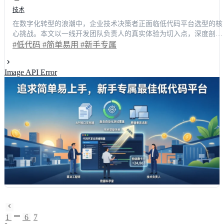
技术
在数字化转型的浪潮中，企业技术决策者正面临低代码平台选型的核
心挑战。本文以一线开发团队负责人的真实体验为切入点，深度剖析
简单易用的交互逻辑与新手专属的学习路径如何重塑应用交付流程。
#低代码
#简单易用
#新手专属
通过横向测评明道云、简道云等主流方案，结合具体业务场景与量化
数据，揭示为何可视化搭建能将项目周期缩短60%以上。阅读本文，
Image API Error
您将掌握一套科学的评估框架，帮助团队避开技术陷阱，实现从业务
构思到系统落地的无缝衔接，最终达成研发效能的指数级跃升。
1
6
7