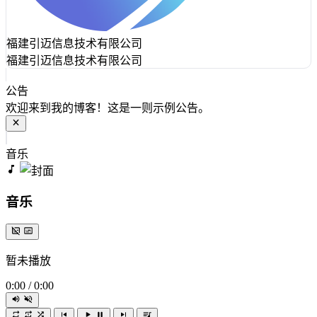
福建引迈信息技术有限公司
福建引迈信息技术有限公司
公告
欢迎来到我的博客！这是一则示例公告。
音乐
音乐
暂未播放
0:00
/
0:00