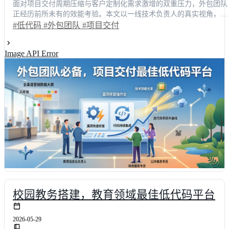
面对项目交付周期压缩与客户定制化需求激增的双重压力，外包团队
正经历前所未有的效能考验。本文以一线技术负责人的真实视角，深
度拆解传统开发模式在响应变更、跨端适配及二次开发中的体验痛
#低代码
#外包团队
#项目交付
点。通过引入低代码平台的可视化搭建与标准化组件库，我们实测了
从需求评审到系统上线的全链路效率跃升。数据显示，采用成熟方案
Image API Error
后，平均交付周期缩短42%，人力成本下降近三成。文章结合具体业
务场景与多维数据对比，为技术决策者提供一套可落地的选型策略与
实施路径，助力企业实现高质量、可持续的数字化交付。
校园教务搭建，教育领域最佳低代码平台
2026-05-29