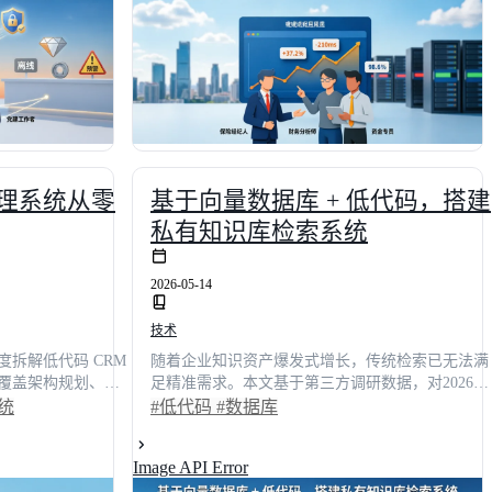
内，整体构建效率提升**40%**以上，全面赋能企
业级数字化高效交付。
管理系统从零
基于向量数据库 + 低代码，搭建
私有知识库检索系统
2026-05-14
技术
拆解低代码 CRM
随着企业知识资产爆发式增长，传统检索已无法满
覆盖架构规划、数
足精准需求。本文基于第三方调研数据，对2026年
全生命周期。结合
七大主流低代码平台进行深度测评。通过功能完整
统
#低代码
#数据库
出引入企业级低代
度、性能等五大维度打分，揭示向量数据库+低代
均缩短68%，并大
架构如何助力企业将知识库构建周期缩短65%，检
Image API Error
真实业务场景案例
索准确率提升至94.5%。技术决策者可通过本文对