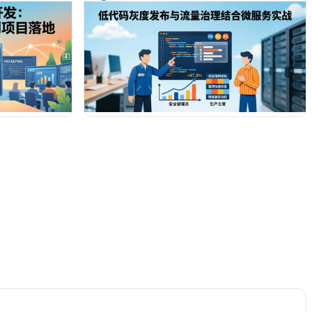
操策略与避坑指
型指南，助力团队将线上故障率压降42%，整体交
付效能跃升**35%**以上。