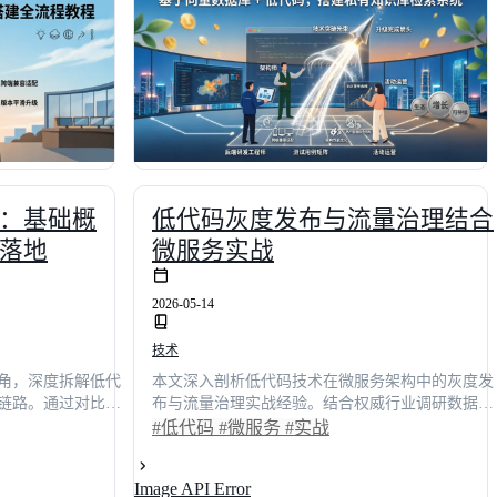
术决策者与研发负
矩阵与实战案例，快速锁定最适合自身业务的技术
坑指南，助力企业
方案，实现数字化降本增效。
：基础概
低代码灰度发布与流量治理结合
落地
微服务实战
2026-05-14
技术
角，深度拆解低代
本文深入剖析低代码技术在微服务架构中的灰度发
链路。通过对比传
布与流量治理实战经验。结合权威行业调研数据，
，结合具体业务场
揭示传统全量发布模式下的性能瓶颈与回滚风险，
#低代码
#微服务
#实战
研显示，引入成熟
系统阐述如何通过智能路由与动态权重分配实现业
短65%以上，研发
务平滑过渡。文章提供标准化实施流程与主流平台
Image API Error
技术决策者还是开发
能力对比，为企业技术决策者提供可落地的架构选