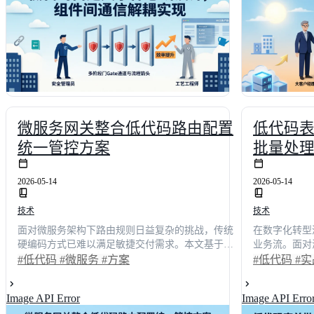
易维护的企业级数字化底座，大幅降低长期运维成
力团队构建高
本与技术债务风险。
微服务网关整合低代码路由配置
低代码
统一管控方案
批量处
2026-05-14
2026-05-14
技术
技术
面对微服务架构下路由规则日益复杂的挑战，传统
在数字化转型
硬编码方式已难以满足敏捷交付需求。本文基于第
业务流。面对
三方机构调研数据，对2026年主流低代码路由管控
率低下，更极
#低代码
#微服务
#方案
#低代码
#实
平台进行深度横评。通过功能完整度、易用性、性
引入自动化批
能等五大维度打分，揭示综合评分9.2/10的领先方案
均提升37.8
Image API Error
Image API Erro
如何帮助企业实现配置效率提升42%、运维成本降
以下。本文以