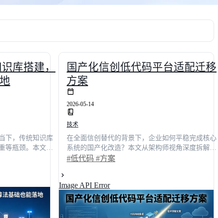
业知识库搭建，
国产化信创低代码平台适配迁移
地
方案
2026-05-14
技术
当下，传统知识库
在全面信创替代的背景下，企业如何平稳完成核心
重等瓶颈。本文基
系统的国产化改造？本文从架构师视角深度拆解低
码平台进行深度横
代码平台的适配迁移路径。结合最新行业调研数
#低代码
#方案
性能等五大维度，
据，我们梳理了异构环境兼容、数据平滑割接及性
表明，采用该方案后团
能调优的核心方法论。实测表明，采用科学迁移策
Image API Error
，知识检索准确率提
略可使项目交付周期缩短42%，整体运维成本下降
技术决策者即可快速搭
35%。本文为技术决策者提供了一套可落地的选型
效能平均提升
与实施蓝图，助力企业在信创浪潮中实现敏捷转
型。