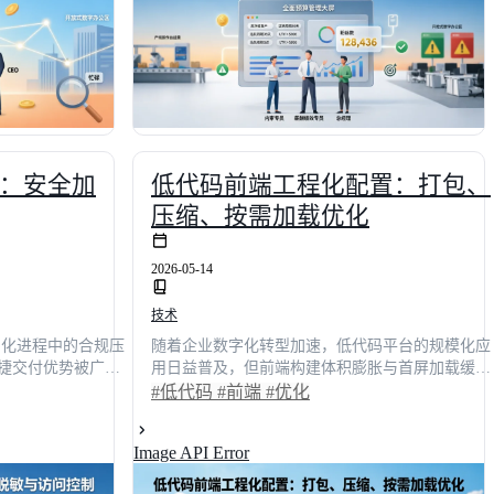
还是规划团队技能升级，本文都将提供可落地的进
阶蓝图与避坑指南。
：安全加
低代码前端工程化配置：打包、
压缩、按需加载优化
2026-05-14
技术
字化进程中的合规压
随着企业数字化转型加速，低代码平台的规模化应
捷交付优势被广泛
用日益普及，但前端构建体积膨胀与首屏加载缓慢
往伴随安全基线薄
成为制约业务落地的核心痛点。本文从工程化视角
#低代码
#前端
#优化
从技术决策者视
深度拆解打包策略、压缩算法与按需加载的底层逻
敏与细粒度访问控
辑，结合权威行业调研数据揭示性能优化路径。通
Image API Error
结合行业调研数据
过对比主流方案并输出可落地的配置模板，帮助技
5%**合规通过率提供
术决策者将应用首屏加载时间稳定控制在1.2秒以