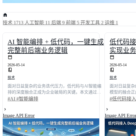
技术
1713
人工智能
11
后端
9
前端
5
开发工具
2
运维
1
AI 智能编排 + 低代码，一键生成
低代码接入
完整前后端业务逻辑
实现业
2026-05-14
2026-05-14
技术
技术
面对日益复杂的业务迭代压力，低代码与AI智能编
面对日益复杂的
排的深度融合正成为企业破局的关键。本文通过实
模型的融合正
战问答形式，深入解析AI如何驱动前后端逻辑的一
过7大核心问
#AI
#智能编排
#低代码接
键生成，并披露权威调研数据：采用该架构的企业
代码开发流程
平均研发周期缩短62%，综合人力成本下降45%。文
据行业调研显
Image API Error
Image API Erro
章不仅拆解技术落地路径，还横向测评了明道云、
68%，人力成
简道云、钉钉宜搭及JNPF等主流方案的AI编排能
全合规、成本
力，为技术决策者提供可量化的选型指南与实施建
策者提供一份
议，助力团队高效构建高可用业务系统。
您快速构建企