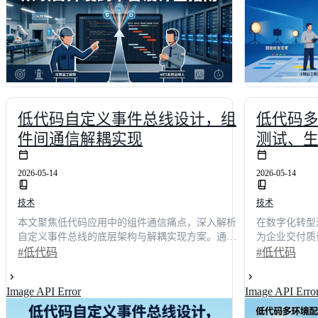
用、可扩展的
性。
低代码自定义事件总线设计，组
低代码
件间通信解耦实现
测试、
2026-05-14
2026-05-14
技术
技术
本文聚焦低代码应用中的组件通信痛点，深入解析
在数字化转型
自定义事件总线的底层架构与解耦实现方案。通过7
为企业交付质
大核心问答，系统阐述从架构设计、发布订阅机制
构实测数据，
#低代码
#低代码
到异常处理的完整链路。调研数据显示，采用标准
评。通过功能
化事件总线后，跨组件联调效率平均提升42.6%，线
分，揭示开发
Image API Error
Image API Erro
上通信故障率下降68%。文末提供主流平台横向测
综合排名第一
评与落地指南，助力技术决策者快速构建高可用、
技术决策者提