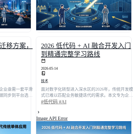
迁移方案，
2026 低代码 + AI 融合开发入门
到精通完整学习路线
2026-05-14
技术
企业亟需一套平滑
面对数字化转型进入深水区的2026年，传统开发模
据同步到平台选型
式已难以匹配业务敏捷迭代的需求。本文专为企业
以渐进式策略降低
技术决策者与开发团队负责人定制，以实战问答形
#低代码
#AI
学迁移路径可使交
式拆解低代码与AI融合开发的完整学习路线。内容
降41%。文章提供可
涵盖技术评估模型、工作流搭建指南、主流平台横
Image API Error
力技术决策者高效
向测评及合规安全策略，并引用行业调研数据指
出：掌握该路径可使项目交付效率平均提升42%，
人力成本降低35%。无论您是寻求技术选型参考，