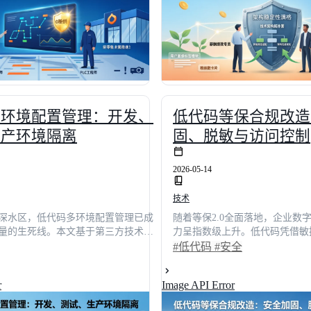
实时通讯底座，全面释放业务敏捷
多环境配置管理：开发、
低代码等保合规改造
生产环境隔离
固、脱敏与访问控制
2026-05-14
技术
深水区，低代码多环境配置管理已成
随着等保2.0全面落地，企业数
量的生死线。本文基于第三方技术机
力呈指数级上升。低代码凭借敏
对2026年主流低代码平台进行深度横
采用，但其“开箱即用”特性往
#低代码
#安全
完整度、性能、扩展性等五大维度打
弱、数据流转黑盒等隐患。本文
、测试、生产环境隔离的核心逻辑。
角，深度拆解安全加固、动态脱
r
Image API Error
的平台实现配置错误率下降92%，为
制三大核心模块的落地方法论。
供可落地的选型矩阵与架构指南，助
与实战案例，为企业构建**98.