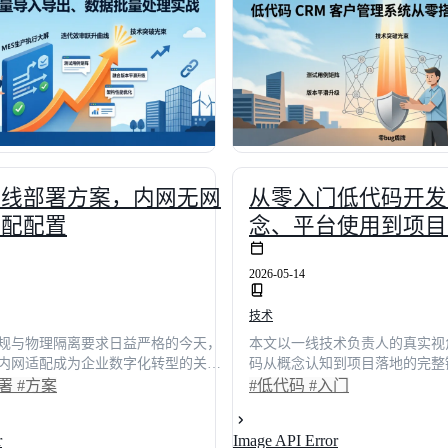
高并发架构设计，提供可落地的技术
与主流厂商能力矩阵对比，为技
台对比矩阵，助力技术决策者快速搭
责人提供可落地的实施策略与避
中台底座。
高效完成数字化底座升级。
离线部署方案，内网无网
从零入门低代码开发
适配配置
念、平台使用到项目
2026-05-14
技术
规与物理隔离要求日益严格的今天，
本文以一线技术负责人的真实视
内网适配成为企业数字化转型的关键
码从概念认知到项目落地的完整
问答形式深度解析低代码离线部署方
统开发与低代码开发的效能差异
部署
#方案
#低代码
#入门
解、组件依赖、容器化迁移到许可证
景还原选型决策过程。据行业调
链路实操指南。据行业调研显示，规
方案后，企业应用交付周期可缩
r
Image API Error
配可使部署周期缩短65%，系统资源
资源投入降低40%。无论你是