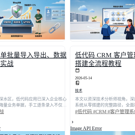
可用交付流水线。
可复用的架构蓝图与选型指南。
表单批量导入导出、数据
低代码 CRM 客户
理实战
搭建全流程教程
2026-05-14
技术
深水区，低代码应用已深入企业核心
本文以资深技术分析师视角，深度
海量业务单据，手工逐条录入不仅效
系统从零搭建的完整路径，全面
易引发数据断层。据行业调研显示，
据建模、流程编排至生产上线的
战
#低代码
#CRM
#客户管理系
量处理机制后，企业数据流转效率平
权威咨询机构调研数据，文章指
%，人工录入错误率从4.2%骤降至0.5%
码开发模式可使项目交付周期平
r
Image API Error
实战视角拆解表单批量导入导出、数
幅降低后期维护成本。文中穿插