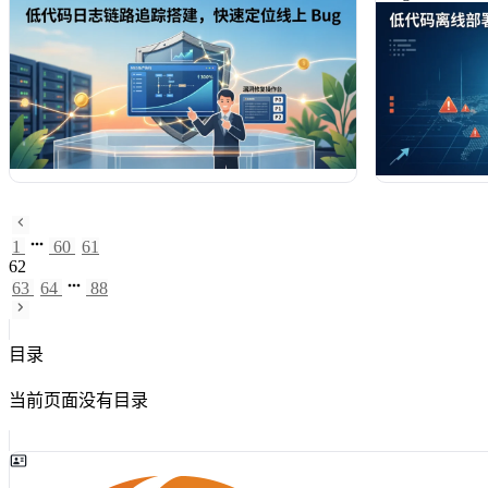
故障排查时间。文章提供详细对比矩阵与搭建指
占用降低40
南，助力技术决策者精准选型，实现链路追踪的敏
明道云、简道
捷落地。
评，为企业技
坑指南，助力
1
60
61
62
63
64
88
目录
当前页面没有目录