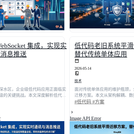
ebSocket 集成，实现实
低代码老旧系统平滑
与消息推送
替代传统单体应用
2026-05-14
技术
深水区，企业级低代码应用正面临实
面对传统单体应用的维护瓶颈，
级的关键挑战。本文深度解析低代码
迁移方案。本文从架构解耦、数
ocket集成的技术原理与架构实践，结合
进行深度拆解，揭示低代码如何
#低代码
#方案
研数据指出，采用原生协议直连方案可使
迁移风险。据行业调研，采用科
至50毫秒以内，系统吞吐量提升
付效率提升62%，系统故障率下
r
Image API Error
通过对比明道云、简道云等主流平台的
落地的实施框架与选型矩阵，助
供从连接管理、状态同步到高并发优
完成数字化转型。
路径，助力技术决策者快速构建高可