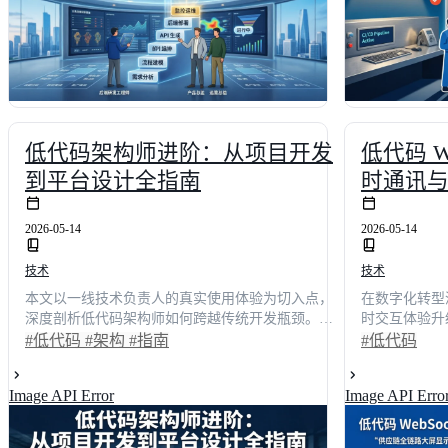
低代码架构师进阶：从项目开发
低代码 W
到平台设计全指南
时通讯
2026-05-14
2026-05-14
技术
技术
本文以一线技术负责人的真实使用体验为切入点，
在数字化转型
深度剖析低代码架构师如何跨越传统开发瓶颈。通
时交互体验升
过对比传统编码与可视化搭建的效能差异，揭示效
环境下WebS
#低代码
#架构
#指南
#低代码
率提升超60%的核心逻辑。文章涵盖平台交互设
IDC最新调
计、主流方案实测选型、复杂场景落地及企业级架
消息延迟降低
Image API Error
Image API Erro
构演进，为技术决策者提供一套可复用的低代码开
42%。文章
发实战指南，助力企业实现数字化转型的平滑过渡
能力差异，提
与体验升级。
化的完整实施