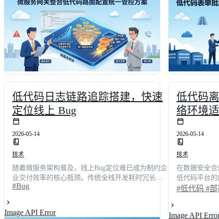
低35%。文章提供详细对比矩阵与落地指南，助力
据清洗校验及
技术决策者精准选型，构建高可用、易扩展的企业
选型清单与平
级路由中枢。
建企业级数据
低代码日志链路追踪搭建，快速
低代码
定位线上 Bug
络环境
2026-05-14
2026-05-14
技术
技术
随着微服务架构普及，线上Bug定位难已成为制约企
在数据安全合
业交付效率的核心瓶颈。传统全栈开发耗时冗长，
低代码平台的
#Bug
而低代码技术正重塑可观测性建设路径。本文基于
瓶颈。本文以
#低代码
#
第三方调研数据，对2026年主流低代码开发平台进
案，从架构拆
行权威测评，涵盖功能完整度、易用性、性能等五
激活，提供全
Image API Error
Image API Erro
大维度。综合评分显示，头部方案平均缩短76%的
范化的离线适