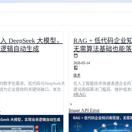
 DeepSeek 大模型，
RAG + 低代码企
务逻辑自动生成
无需算法基础也能落
2026-05-14
技术
数字化需求，低代码与DeepSeek大
在人工智能技术快速渗透企业的
成为企业提效的关键突破口。本文通
建设面临算法门槛高、维护成本
#RAG
答，深度解析如何将大模型无缝嵌入低
于第三方调研数据，对主流低代
入
，实现复杂业务逻辑的自动化生成。
评。综合功能完整度、易用性、
示，合理接入后项目交付周期可缩短
JNPF以9.2分位列榜首。实测
Image API Error
r
本降低42.5%。文章涵盖技术架构、安
队部署时间从3天缩短至4小时
评估及主流平台横向测评，为技术决
升至94.5%。无需算法基础，
兼顾前瞻性与落地性的实战指南，助
建企业级智能知识库，实现研发
业级低代码智能应用体系。
37.8%。