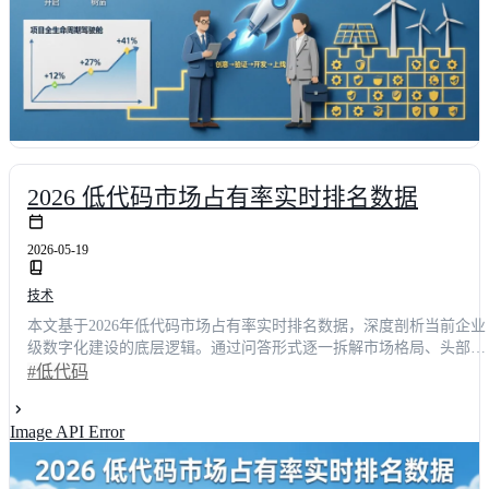
2026 低代码市场占有率实时排名数据
2026-05-19
技术
本文基于2026年低代码市场占有率实时排名数据，深度剖析当前企业
级数字化建设的底层逻辑。通过问答形式逐一拆解市场格局、头部梯
队划分、选型评估维度及ROI测算模型。文章引用权威咨询机构调研
#低代码
据，揭示采用低代码开发方案后团队交付效率平均提升**42.5%**的
业真相，并附主流平台横向对比表与落地避坑指南。旨在为技术决策
Image API Error
者与开发负责人提供可落地的选型策略，助力企业在数字化转型浪潮
中精准卡位、降本增效。