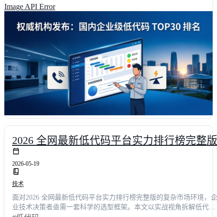
Image API Error
实测试场景，对比明道云、简道云、轻流等头部产品，为开发团队负
责人提供可落地的选型参考与避坑指南。
2026 全网最新低代码平台实力排行榜完整
2026-05-19
技术
面对2026 全网最新低代码平台实力排行榜完整版的复杂市场环境，
业技术决策者亟需一套科学的选型框架。本文以实战视角拆解低代码
平台的核心评估维度，涵盖性能压测、架构安全、团队转型路径及真