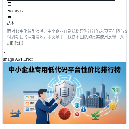
2026-05-19
技术
面对数字化转型浪潮，中小企业在系统搭建时往往陷入预算有限与交
付周期长的两难境地。本文基于一线技术团队的真实使用反馈，从用
户体验视角出发，深度测评市面上主流的低代码平台。通过梳理拖拽
#低代码
交互、学习成本、部署效率及隐性授权费用等核心维度，我们量化了
各平台的实际效能差异。调研数据显示，采用成熟方案后团队研发效
Image API Error
率平均提升42.6%，项目交付周期缩短至3天以内。文章不仅提供了一
份客观的性价比排行榜，更附赠技术决策者专属选型清单，助您避开
架构陷阱，以最小投入实现业务敏捷迭代。