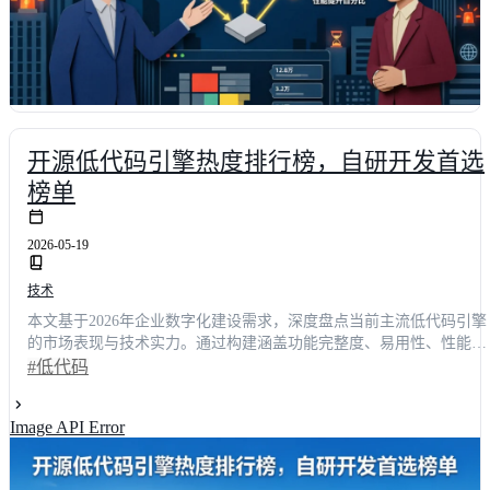
开源低代码引擎热度排行榜，自研开发首选
榜单
2026-05-19
技术
本文基于2026年企业数字化建设需求，深度盘点当前主流低代码引擎
的市场表现与技术实力。通过构建涵盖功能完整度、易用性、性能、
扩展性及性价比的五大核心维度，我们联合多家技术机构完成首轮筛
#低代码
选与压力测试。榜单揭晓Appsmith、Budibase、ToolJet等头部产品排
名，并针对企业自研痛点给出客观评分。调研数据显示，采用成熟方
Image API Error
案可使研发周期缩短42%。本文为技术决策者提供一份数据驱动的选
型参考，助力团队精准匹配业务架构。