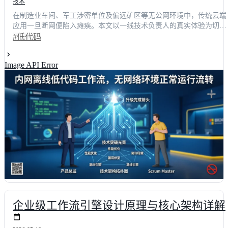
技术
在制造业车间、军工涉密单位及偏远矿区等无公网环境中，传统云端
应用一旦断网便陷入瘫痪。本文以一线技术负责人的真实体验为切入
点，深度剖析低代码工作流在内网离线场景下的落地逻辑。通过解析
#低代码
本地缓存与增量同步架构，结合工厂质检审批提速**68%**的实战案
例，为您揭示如何构建高可用数字化底座。文章涵盖主流方案横向测
Image API Error
评与三步部署指南，助您规避数据丢失风险，实现复杂业务在无网络
条件下的稳定流转与高效协同，全面赋能企业数字化转型。
企业级工作流引擎设计原理与核心架构详解