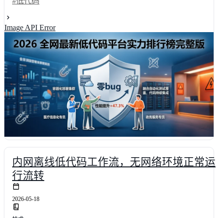
#低代码
实业务落地数据。通过深度对比明道云、简道云、钉钉宜搭、织信等
头部方案，并结合JNPF在企业级场景中的应用实践，为技术团队提供
Image API Error
可量化的选型指南。掌握本文方法论，可助您缩短**40%**的评估周
期，精准匹配业务数字化诉求。
内网离线低代码工作流，无网络环境正常运
行流转
2026-05-18