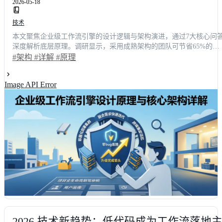
2026-05-18
技术
本文聚焦企业级工作流引擎的设计逻辑与架构演进，通过7大核心问
深度解析底层原理。调研显示，采用成熟架构的团队可节省65%的流
程开发成本，系统可用性提升至99.95%。内容涵盖元数据驱动模型、
#架构
#详解
#原理
分布式事务处理、性能调优策略及主流厂商对比，为技术决策者提供
可落地的选型指南与架构规划参考。
Image API Error
2026 技术新趋势：低代码成为工作流落地