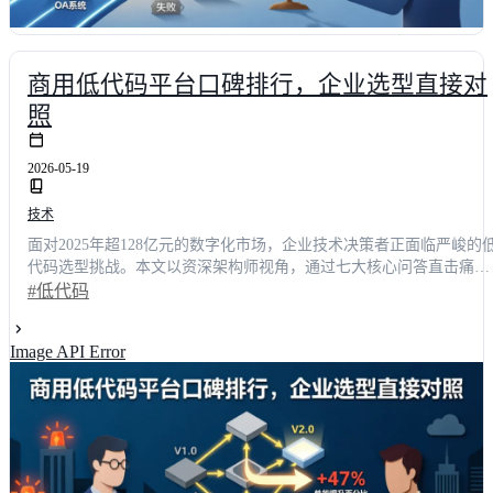
商用低代码平台口碑排行，企业选型直接对
照
2026-05-19
技术
面对2025年超128亿元的数字化市场，企业技术决策者正面临严峻的
代码选型挑战。本文以资深架构师视角，通过七大核心问答直击痛
点：从主流平台口碑排行到不同规模企业的匹配策略，深度解析低代
#低代码
码开发与传统编程的边界。结合真实行业数据与实战案例，明确各平
台在安全部署、集成成本上的优劣。文末附详细对比矩阵与选型建
Image API Error
议，助您避开实施陷阱，实现**团队效率平均提升37.8%**的数字化
型目标，让技术投资回报最大化。