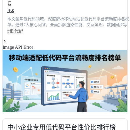
技术
本文聚焦低代码领域，深度解析移动端适配低代码平台流畅度排名榜
单。通过7大核心问答，全面拆解渲染性能、交互延迟、数据同步等
键指标。据行业报告显示，采用科学选型方案后，企业移动办公效率
#低代码
平均提升37.8%。本文提供可量化的评估模型与真实平台对比数据，
助技术决策者快速锁定高流畅度低代码开发方案，规避选型陷阱，实
Image API Error
现数字化体验跃升。
中小企业专用低代码平台性价比排行榜