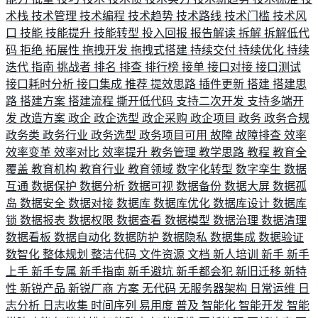
术栈
技术管理
技术编程
技术趋势
技术路线
技术门槛
技术风
口
技能
技能提升
技能转型
投入回报
报告解读
拆解
拆解低代
码
拒绝
拓展性
拖拽开发
拖拽式搭建
持续交付
持续优化
持续
迭代
指南
挑战者
排名
排查
排行榜
接单
接口对接
接口测试
接口耗时分析
接口集成
推荐
提效思路
插件更新
搭建
搭建思
路
搭建方案
搭建流程
撕开低代码
支持二次开发
支持多端开
发
改造方案
政企
政企选型
政企采购
政企项目
政务
政务合规
政务类
政务行业
政务选型
政务项目可用
故障
故障排查
效率
效率变革
效率对比
效率提升
教务管理
教学思路
教程
教育全
覆盖
教育机构
教育行业
教育领域
数字化转型
数字孪生
数据
互通
数据保护
数据分析
数据可视
数据备份
数据大屏
数据孤
岛
数据安全
数据对接
数据库
数据库优化
数据库设计
数据库
锁
数据报表
数据权限
数据查看
数据模型
数据治理
数据清理
数据看板
数据自动化
数据防护
数据隐私
数据集成
数据验证
数智化
整体规划
整洁代码
文件资源
文档
新人培训
新手
新手
上手
新手专属
新手指南
新手避坑
新手都会犯
新旧迁移
新特
性
新锐产品
新锐厂商
方案
无代码
无服务器架构
日常运维
日
志分析
日志收集
时间序列
易用度
普及
智能化
智能开发
智能