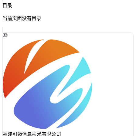
目录
当前页面没有目录
福建引迈信息技术有限公司