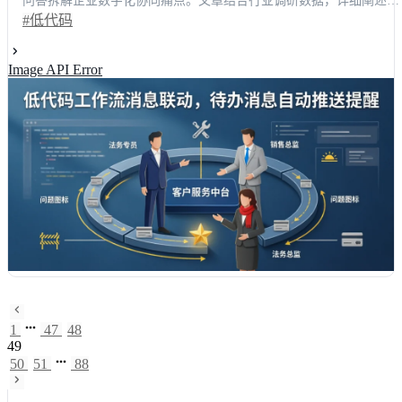
问答拆解企业数字化协同痛点。文章结合行业调研数据，详细阐述消
息通道的打通逻辑、核心配置步骤及主流平台能力对比。采用企业级
#低代码
低代码方案后，企业平均可将审批流转效率提升42.5%，消息触达延
缩短至秒级。无论您是技术决策者还是开发负责人，都能从中获取可
Image API Error
落地的选型指南与避坑策略，全面掌握智能协同新范式。
1
47
48
49
50
51
88