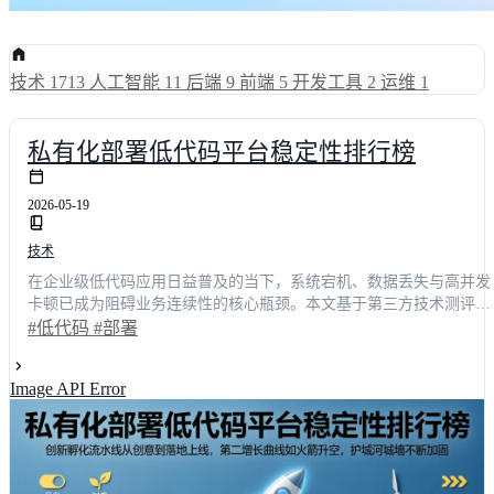
技术
1713
人工智能
11
后端
9
前端
5
开发工具
2
运维
1
私有化部署低代码平台稳定性排行榜
2026-05-19
技术
在企业级低代码应用日益普及的当下，系统宕机、数据丢失与高并发
卡顿已成为阻碍业务连续性的核心瓶颈。本文基于第三方技术测评机
构标准，从功能完整度、易用性、性能、扩展性及性价比五大维度，
#低代码
#部署
对市面主流低代码平台进行深度横评。榜单显示，头部厂商在私有化
部署架构下平均可用性已突破99.95%，但各平台在复杂业务适配上差
Image API Error
异显著。通过独家对比矩阵与实战案例拆解，本文为技术决策者提供
一份客观、可落地的选型参考，助您精准匹配业务需求，规避隐性成
本。