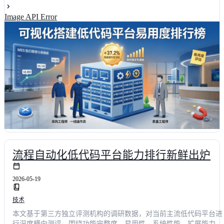
缩短42%。我们结合一线开发负责人的实战场景，拆解各平台在表单
Image API Error
设计、流程编排中的细节差异，并给出客观排名与选型指南，助您避
开“看着简单、用时头大”的体验陷阱，精准匹配团队技术栈与业务节
奏。
流程自动化低代码平台能力排行新鲜出炉
2026-05-19
技术
本文基于第三方独立评测机构的调研数据，对当前主流低代码平台进
行深度横向测评。围绕功能完整度、易用性、系统性能、扩展能力及