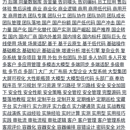
力
后端
向量数据库
含金量
告别噱头
告别编码
员工应用
售后
体验
售后运维
商业
商业化
商业逻辑
商用
商用低代码
商用开
发
商用首选
团队专属
团队分工
团队协作
团队协同
团队成长
团队管理
团队落地
国产
国产份额
国产低代码
国产冲击
国产
力量
国产化
国产化替代
国产实测
国产崛起
国产推荐
国企转
型
国内
国内厂商
国内外差异
国内排名
国内标杆
国际巨头
在
线使用
场景
场景适配
基于
基于云原生
基于低代码
基础操作
基础概念
基础知识
基础设施
增速分析
增长引擎
复杂业务
复
杂系统
复杂项目
复用
外包
外包团队
外部
多人协同
多人开发
多客户
多应用管理
多模态大模型
多端同步
多端适配
多级审
批
多节点
多部门
大厂
大厂布局
大型企业
大型系统
大型集团
大屏可视化
大性能瓶颈
大模型
大模型低代码
头部厂商
奉劝
程序员
学习规划
学习资源
学习路径
学习路线
安全
安全加固
下
安全性
安全性能
安全策略
安全管控
安全管理
完整源码
完
整落地教程
定制
定制平台
定制开发
定期维护
定期巡检
宝藏
平台
实力排行
实力测评
实力盘点
实力硬通货
实战
实战教程
实战演练
实战经验
实施经验
实时计算
实测
实用型
实用技巧
实践
审批流
审批流程
审批逻辑
客户
客户管理
客户管理系统
客观评价
容器化
容器安全
容器编排
容错设计
密码安全
对外