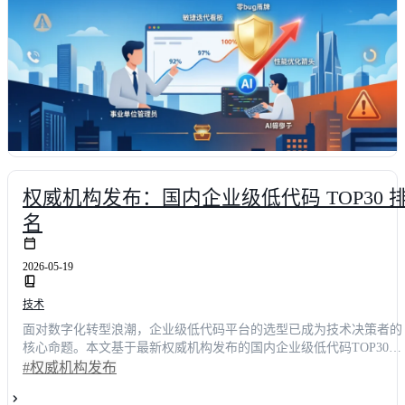
权威机构发布：国内企业级低代码 TOP30 
名
2026-05-19
技术
面对数字化转型浪潮，企业级低代码平台的选型已成为技术决策者的
核心命题。本文基于最新权威机构发布的国内企业级低代码TOP30排
名，从一线用户视角切入，深度剖析平台在实际业务中的交互体验、
#权威机构发布
逻辑编排效率与跨角色协同能力。调研数据显示，采用优质低代码方
案后，项目交付周期平均缩短68%，研发成本降低42%。文章将结合