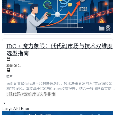
IDC + 魔力象限：低代码市场与技术双维度
选型指南
2026-06-01
技术
面对企业级低代码平台的快速迭代，技术决策者常陷入“重营销轻架
构”的误区。本文基于IDC与Gartner权威报告，结合一线团队真实使用
场景，提供一份科学的选型指南。通过双维度交叉评估模型，帮助团
#低代码
#双维度
#选型指南
队将流程部署时间从5天压缩至6小时，整体交付效率提升42.5%，彻
告别手工填报与系统孤岛，让数字化工具真正回归用户体验本源，助
Image API Error
力企业实现可持续的敏捷创新。