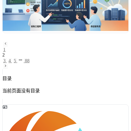
1
2
3
4
5
88
目录
当前页面没有目录