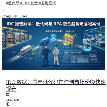
队的真实使用体验，剖析两大技术如何从“单点突破”走向“全域协同”
#低代码
#RPA 融合
#落地案例
通过财务对账与供应链审批等典型落地案例，量化展示流程自动化后
效率提升超65%、**人工错误率下降至0.3%**的显著成效。为技术决
Image API Error
策者提供可复用的选型策略与避坑指南，助力企业以更低门槛实现业
务敏捷迭代与长效增长。
IDC 数据：国产低代码在信创市场份额快速
提升
2026-06-01