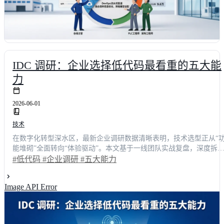
IDC 调研：企业选择低代码最看重的五大能
力
2026-06-01
技术
在数字化转型深水区，最新企业调研数据清晰表明，技术选型正从“
能堆砌”全面转向“体验驱动”。本文基于一线团队实战复盘，深度拆
低代码时代企业最看重的五大能力。通过真实场景对比，量化展示流
#低代码
#企业调研
#五大能力
程提速与成本优化成果。无论你是CTO还是架构负责人，都能在此找
到科学决策依据，避开选型陷阱，快速锁定契合业务增长的高潜方
Image API Error
案。