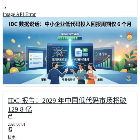
其投入回报周期可压缩至惊人的6个月。文章通过前后效能对比、隐
成本核算及实战场景还原，为技术决策者提供一套可落地的选型与落
Image API Error
地指南，助您精准评估ROI，加速企业数字化转型进程。
IDC 报告：2029 年中国低代码市场将破
129.8 亿
2026-06-01
技术