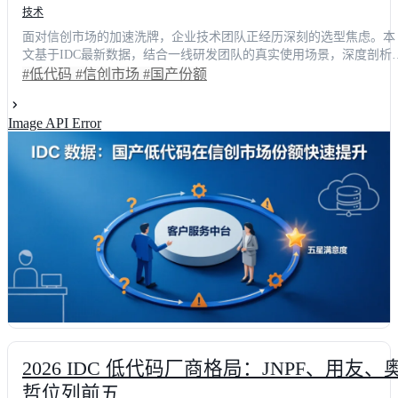
技术
面对信创市场的加速洗牌，企业技术团队正经历深刻的选型焦虑。本
文基于IDC最新数据，结合一线研发团队的真实使用场景，深度剖析
产份额持续攀升背后的体验驱动力。通过对比明道云、简道云等主流
#低代码
#信创市场
#国产份额
方案，量化展示低代码平台如何将需求交付周期压缩65%，并给出技
术决策者的实操避坑指南。阅读此文，你将掌握精准评估平台效能的
Image API Error
核心维度，助力企业平稳跨越数字化转型深水区。
2026 IDC 低代码厂商格局：JNPF、用友、
哲位列前五