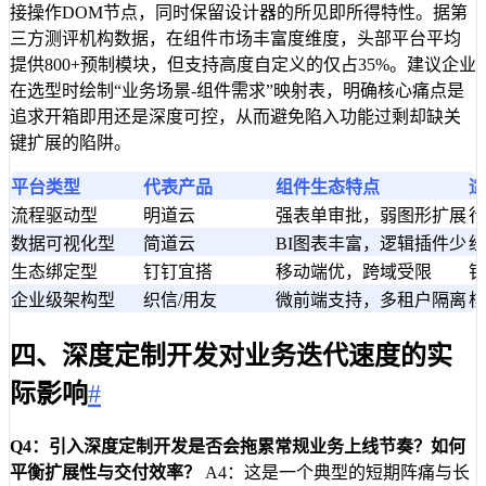
接操作DOM节点，同时保留设计器的所见即所得特性。据第
三方测评机构数据，在组件市场丰富度维度，头部平台平均
提供800+预制模块，但支持高度自定义的仅占35%。建议企业
在选型时绘制“业务场景-组件需求”映射表，明确核心痛点是
追求开箱即用还是深度可控，从而避免陷入功能过剩却缺关
键扩展的陷阱。
平台类型
代表产品
组件生态特点
适
流程驱动型
明道云
强表单审批，弱图形扩展
行
数据可视化型
简道云
BI图表丰富，逻辑插件少
经
生态绑定型
钉钉宜搭
移动端优，跨域受限
钉
企业级架构型
织信/用友
微前端支持，多租户隔离
核
四、深度定制开发对业务迭代速度的实
际影响
#
Q4：引入深度定制开发是否会拖累常规业务上线节奏？如何
平衡扩展性与交付效率？
A4：这是一个典型的短期阵痛与长