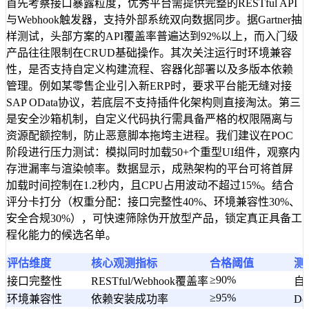
首先考察接口暴露粒度，优秀平台需提供完整的RESTful API
与Webhook触发器，支持外部系统双向数据同步。据Gartner抽
样测试，头部方案的API覆盖率普遍达到92%以上，而入门级
产品往往限制在CRUD基础操作。其次关注运行时环境兼容
性，是否支持自定义构建流程、容器化部署以及多版本依赖
管理。例如某零售企业引入新ERP时，要求平台能无缝对接
SAP OData协议，若底层不支持插件化架构则直接淘汰。第三
是安全沙箱机制，自定义代码执行需具备严格的权限隔离与
资源配额控制，防止恶意脚本拖垮主进程。我们建议在POC
阶段进行压力测试：模拟同时加载50+个重型UI组件，观察内
存泄漏率与渲染帧率。数据显示，成熟架构的平台可将首屏
加载时间控制在1.2秒内，且CPU占用波动不超过15%。结合
评分卡打分（权重分配：接口完整性40%、环境兼容性30%、
安全合规30%），可快速筛除伪开放型产品，锁定真正具备工
程化能力的候选名单。
评估维度
核心观测指标
合格阈值
测
≥90%
接口完整性
RESTful/Webhook覆盖率
自
≥95%
环境兼容性
依赖安装成功率
D