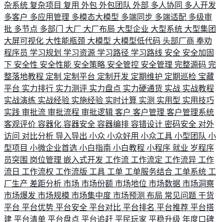
杂系统
复杂项目
复用
外包
外包团队
外部
多人协同
多人开发
多客户
多应用管理
多模态大模型
多端同步
多端适配
多级审
批
多节点
多部门
大厂
大厂布局
大型企业
大型系统
大型集团
大屏可视化
大性能瓶颈
大模型
大模型低代码
头部厂商
奉劝
程序员
学习规划
学习资源
学习路径
学习路线
安全
安全加固
下
安全性
安全性能
安全策略
安全管控
安全管理
完整源码
完
整落地教程
定制
定制平台
定制开发
定期维护
定期巡检
宝藏
平台
实力排行
实力测评
实力盘点
实力硬通货
实战
实战教程
实战演练
实战经验
实施经验
实时计算
实测
实用型
实用技巧
实践
审批流
审批流程
审批逻辑
客户
客户管理
客户管理系统
客观评价
容器化
容器安全
容器编排
容错设计
密码安全
对外
访问
对比分析
导入导出
小众
小众好用
小众工具
小型团队
小
型项目
小微企业首选
小白指南
小白教程
小程序
就业
岁程序
员突围
岗位管理
嵌入式开发
工作流
工作流定
工作流异
工作
流日
工作流权
工作流版
工具
工单
工单服务结合
工单系统
工
厂生产
差距分析
市场
市场份额
市场地位
市场数据
市场洞察
市场爆发
市场规模
市场集中度
市场预测
布局
常见问题
干货
平台
平台优势
平台安全
平台对比
平台排名
平台推荐
平台搭
建
平台清单
平台盘点
平台追赶
平民玩家
平稳升级
年度口碑