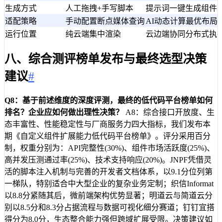
生成方式
人工拖拽+手写脚本
提示词一键生成组件
适配策略
手动配置断点媒体查询
AI动态计算最优布局
运行位置
纯云端集中渲染
云边端协同分布式执
八、综合测评榜单发布与最终选型决策
建议
#
Q8：基于前述维度的深度评测，最终的低代码平台榜单如何
排名？企业应如何做出理性决策？
A8：综合接口开放度、生
态丰富性、性能稳定性与厂商服务力四大指标，我们发布本
期《自定义组件扩展能力低代码平台榜单》。评分采用百分
制，权重分别为：API完整性(30%)、组件市场活跃度(25%)、
高并发压测通过率(25%)、技术支持响应(20%)。JNPF凭借灵
活的脚本注入机制与完善的开发者文档体系，以9.1分位列第
一梯队，特别适合中大型企业的复杂业务定制；织信Informat
以8.8分紧随其后，微前端架构优势显著；明道云与简道云分
别以8.5分和8.3分占据流程与数据可视化细分赛道；钉钉宜搭
得分为8.0分，生态整合能力强但跨域扩展受限。决策建议如