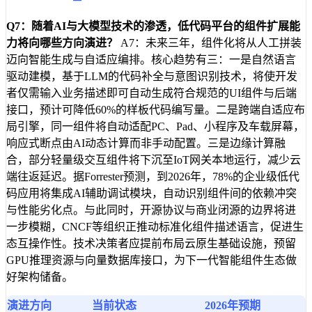
Q7：随着AI与大模型技术的渗透，低代码平台的组件扩展能
力将向哪些方向演进？
A7：未来三年，组件化将从人工拼装
迈向智能生成与自适应编排。核心趋势有三：一是自然语言
驱动建模，基于LLM的代码补全与意图识别技术，将使开发
者仅需输入业务描述即可自动生成符合规范的UI组件与后端
接口，预计可降低60%的样板代码编写量。二是跨端自适应布
局引擎，同一组件将自动适配PC、Pad、小程序及车载屏幕，
响应式断点由AI动态计算而非手动配置。三是边缘计算融
合，部分轻量级交互组件将下沉至IoT网关本地运行，减少云
端往返延迟。据Forrester预测，到2026年，78%的企业级低代
码应用将集成AI辅助调试模块，自动识别组件间的依赖冲突
与性能劣化点。与此同时，开源协议与商业闭源的边界将进
一步模糊，CNCF等组织正推动标准化组件描述语言，促进生
态互操作性。技术决策者应提前布局云原生基础设施，预留
GPU推理资源与向量数据库接口，为下一代智能组件生态做
好架构储备。
演进方向
当前状态
2026年预期