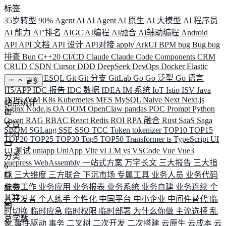
标签
35岁转型
90%
Agent
AI
AI Agent
AI 原生
AI 大模型
AI 程序员
AI 能力
AI"排名
AIGC
AI编程
AI融合
AI辅助编程
Android
API
API 文档
API 设计
API对接
apply
ArkUI
BPM
bug
Bug
bug
排查
Bun
C++20
CI/CD
Claude
Claude Code
Components
CRM
CRUD
CSDN
Cursor
DDD
DeepSeek
DevOps
Docker
Elastic
ELK
Elysia
ESQL
Git
Git 分支
GitLab
Go
Go 泛型
Go 语言
更多
H5/APP
IDC 报告
IDC 数据
IDEA
IM 系统
IoT
Istio
ISV
Java
JNPF
JVM
K8s
Kubernetes
MES
MySQL
Naive
Next
Next.js
站点统计
Nginx
Node.js
OA
OOM
OpenClaw
pandas
POC
Prompt
Python
Qwen
RAG
RBAC
React
Redis
ROI
RPA 融合
Rust
SaaS
Saga
文章
SBOM
SGLang
SSE
SSO
TCC
Token
tokenizer
TOP10
TOP15
1741
TOP20
TOP25
TOP30
Top5
TOP50
Transformer
ts
TypeScript
UI
UI 测试
uniapp
UniApp
Vite
vLLM
vs
VSCode
Vue
Vue3
分类
vuepress
WebAssembly
一站式方案
万字长文
三大报告
三大指
6
标
三大维度
三方联合
下沉市场
专属工具
业务人员
业务代码
业务工作
业务应用
业务报表
业务系统
业务自建
业务连续
个
标签
1132
人开发者
个人练手
个性化
中国平台
中小企业
中间件替代
临
时切换
临时应急
临时权限
临时部署
为什么你做
主流选择
乱
总字数
象
事件驱动
事务
二叉树
二次开发
二次搭建
云原生
云成本
云