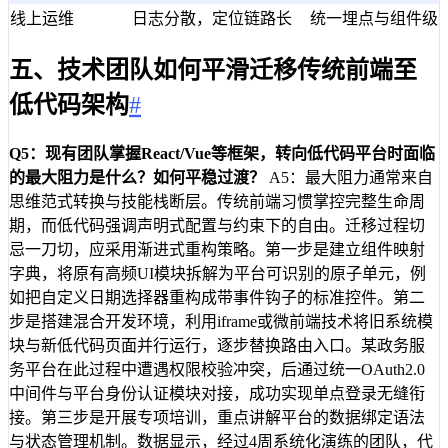
线上运维
日志分散，定位链路长
统一埋点与组件级
五、技术团队如何平滑迁移传统前端至
低代码架构
#
Q5：现有团队掌握React/Vue等框架，转向低代码平台时面临
的最大阻力是什么？如何平稳过渡？
A5：最大阻力通常来自
思维范式转换与技能栈断层。传统前端习惯掌控完整生命周
期，而低代码强调声明式配置与约束下的自由。迁移过程切
忌一刀切，应采用渐进式重构策略。第一步是建立组件映射
字典，将原有高频UI模块拆解为平台可识别的原子单元，例
如把自定义日期选择器重构成带事件钩子的标准控件。第二
步是搭建混合开发环境，利用iframe或微前端技术将旧系统模
块与新低代码页面并行运行，逐步替换路由入口。某政务服
务平台在此过程中遭遇权限校验冲突，后通过统一OAuth2.0
中间件与平台身份认证模块对接，成功实现单点登录无缝衔
接。第三步是开展专项培训，重点讲解平台的数据绑定语法
与状态管理机制。数据显示，经过4周系统化演练的团队，代