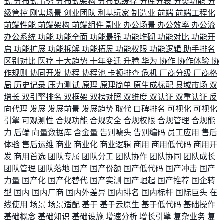
式
分布式事务
分布式架构
分布式缓存
分库分表
分类功能
分
级管控
刚需场景
创业团队
利基玩家
制造业
前端
前端工程化
前端性能
前端架构
前端组件
副业
办公场景
办公效率
办公流
办公系统
功能
功能全面
功能最强
功能堆砌
功能对比
功能开
启
功能扩展
功能拆解
功能拓展
功能权限
功能逻辑
助手排名
区别对比
医疗
十大趋势
十年变迁
升腾
华为
协作
协作体验
协
作规则
协同开发
协程
协程池
卡顿排查
危机
厂商分级
厂商格
局
历史记录
压力测试
原理
原理简单
原生成标配
县域市场
双
增长
双引擎排名
双框架
双榜对照
双维度
双认证
双重认证
反
向代理
发展
发展前景
发展趋势
取代
口碑排名
可视化
可视化
引擎
可观测性
合规功能
合规安全
合规权限
合规管理
合规能
力
后端
向量数据库
含金量
告别噱头
告别编码
员工应用
售后
体验
售后运维
商业
商业化
商业逻辑
商用
商用低代码
商用开
发
商用首选
团队专属
团队分工
团队协作
团队协同
团队成长
团队管理
团队落地
国产
国产份额
国产低代码
国产冲击
国产
力量
国产化
国产化替代
国产实测
国产崛起
国产推荐
国企转
型
国内
国内厂商
国内外差异
国内排名
国内标杆
国际巨头
在
线使用
场景
场景适配
基于
基于云原生
基于低代码
基础操作
基础概念
基础知识
基础设施
增速分析
增长引擎
复杂业务
复