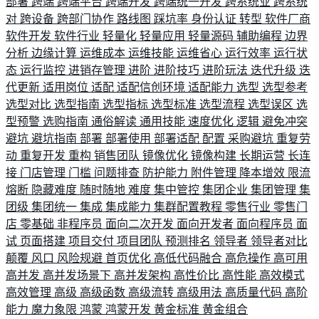
部署
跨端
跨端平台
跨端开发
跨端统一开发
跨系统业
跨系统
对
跨设备
跨部门协作
路线图
踩坑率
身份认证
转型
软件厂商
软件开发
软件行业
轻量化
轻量应用
轻量源码
辅助编程
边界
分析
边缘计算
运维成本
运维技能
运维省心
运行效率
运行状
态
运行监控
进销存管理
进阶
进阶技巧
进阶玩法
迭代升级
迭
代更新
适用岗位
适配
适配信创环境
适配能力
选型
选型参考
选型对比
选型指南
选型指标
选型标准
选型流程
选型误区
选
型预警
选购指南
通俗解读
通用技能
速度优化
逻辑
避免冲突
避坑
避坑指南
部署
部署使用
部署适配
配置
采购避坑
重复劳
动
重复开发
重构
销售团队
镜像优化
镜像构建
长期运营
长连
接
门店管理
门槛
问题排查
防护能力
附件管理
降本增效
限流
熔断
隐藏难度
随时随地
难度
集中管控
集团企业
集团管理
集
团级
集团统一
集成
集成能力
集群配置教程
零售行业
零售门
店
零基础
非程序员
面向二次开发
面向开发者
面向程序员
面
试
页面搭建
项目交付
项目团队
预测排名
领导者
领导者对比
颠覆
风口
风险规避
首页优化
高低代码融合
高危操作
高可用
高并发
高并发场景下
高并发架构
高性价比
高性能
高效模式
高效管理
高级
高级函数
高级流转
高级用法
高质量代码
高阶
能力
魔力象限
鸿蒙
鸿蒙开发
黄金标准
黄金组合