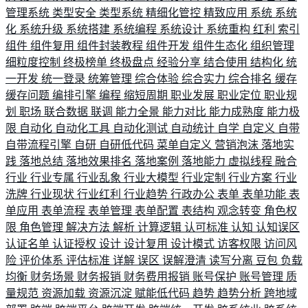
管理系统
类型安全
类型系统
精细化管控
精致应用
系统
系统
化
系统升级
系统搭建
系统编程
系统设计
系统重构
红利
索引
组件
组件复用
组件封装教程
组件开发
组件生态化
组织管理
细粒度控制
终极榜单
终极盘点
经验分享
结合使用
结构化
统
一开发
统一登录
统筹管理
综合体验
综合实力
综合排名
缓存
缓存问题
编排引擎
编程
缩短周期
职业发展
职业定位
职业规
划
职场
联合数据
联调
能力全景
能力对比
能力成熟度
能力极
限
自动化
自动化工具
自动化测试
自动统计
自学
自定义
自带
自带流程引擎
自研
自研低代码
菜单自定义
营销泡沫
落地实
践
落地总结
落地效果排名
落地案例
落地能力
虚拟线程
融合
行业
行业专属
行业乱象
行业大模型
行业定制
行业方案
行业
洗牌
行业现状
行业红利
行业趋势
行政办公
表单
表单功能
表
单应用
表单流程
表单管理
表单配置
表结构
观念转变
角色权
限
角色管理
解决方法
解析
计算逻辑
认可标准
认知
认知误区
认证名单
认证授权
设计
设计复用
设计模式
访客权限
访问风
险
评价体系
评估标准
详解
误区
误解澄清
读写分离
豆包
负载
均衡
财务场景
财务报销
财务费用报销
账号保护
账号管理
质
量规范
资源加载
资源沉淀
赋能低代码
趋势
趋势分析
跨地域