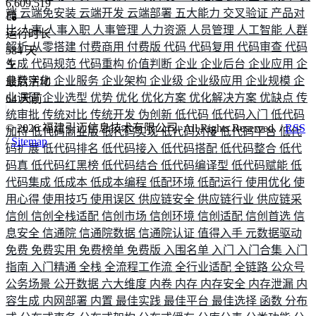
6,609,519
端
云端免安装
云端开发
云端部署
五大能力
交叉验证
产品对
比
人事
人事入职
人事管理
人力资源
人员管理
人工智能
人群
运行时长
解析
从零搭建
付费商用
付费版
代码
代码复用
代码审查
代码
584
天
生成
代码规范
代码重构
价值判断
企业
企业后台
企业应用
企
业数字化
企业服务
企业架构
企业级
企业级应用
企业规模
企
最后活动
业调研
企业选型
优势
优化
优化方案
优化解决方案
优缺点
传
64
天前
统审批
传统对比
传统开发
伪创新
低代码
低代码入门
低代码
©
2026
福建引迈信息技术有限公司. All Rights Reserved. /
RSS
加持
低代码商业版
低代码实现
低代码对接
低代码平台
低代
/
Sitemap
码扩展
低代码排名
低代码接入
低代码搭配
低代码整合
低代
码真
低代码红黑榜
低代码结合
低代码编译型
低代码赋能
低
代码集成
低成本
低成本编程
低配环境
低配运行
使用优化
使
用心得
使用技巧
使用误区
供应链安全
供应链行业
供应链采
信创
信创全栈适配
信创市场
信创环境
信创适配
信创首选
信
息安全
信通院
信通院数据
信通院认证
值得入手
元数据驱动
免费
免费实用
免费榜单
免费版
入围名单
入门
入门合集
入门
指南
入门精通
全栈
全流程工作流
全行业适配
全链路
公众号
公务场景
公开数据
六大维度
内卷
内存
内存安全
内存泄漏
内
容生成
内网部署
内置
最佳实践
最佳平台
最佳选择
函数
分布