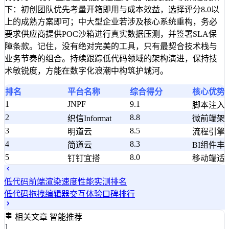
下：初创团队优先考量开箱即用与成本效益，选择评分8.0以
上的成熟方案即可；中大型企业若涉及核心系统重构，务必
要求供应商提供POC沙箱进行真实数据压测，并签署SLA保
障条款。记住，没有绝对完美的工具，只有最契合技术栈与
业务节奏的组合。持续跟踪低代码领域的架构演进，保持技
术敏锐度，方能在数字化浪潮中构筑护城河。
排名
平台名称
综合得分
核心优势
1
JNPF
9.1
脚本注入
2
8.8
织信Informat
微前端架
3
8.5
明道云
流程引擎
4
8.3
简道云
BI组件
5
8.0
钉钉宜搭
移动端适
低代码前端渲染速度性能实测排名
低代码拖拽编辑器交互体验口碑排行
相关文章
智能推荐
1