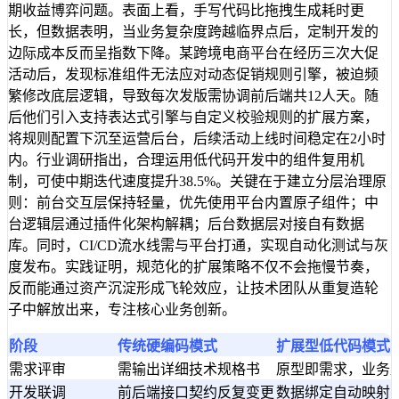
期收益博弈问题。表面上看，手写代码比拖拽生成耗时更
长，但数据表明，当业务复杂度跨越临界点后，定制开发的
边际成本反而呈指数下降。某跨境电商平台在经历三次大促
活动后，发现标准组件无法应对动态促销规则引擎，被迫频
繁修改底层逻辑，导致每次发版需协调前后端共12人天。随
后他们引入支持表达式引擎与自定义校验规则的扩展方案，
将规则配置下沉至运营后台，后续活动上线时间稳定在2小时
内。行业调研指出，合理运用低代码开发中的组件复用机
制，可使中期迭代速度提升38.5%。关键在于建立分层治理原
则：前台交互层保持轻量，优先使用平台内置原子组件；中
台逻辑层通过插件化架构解耦；后台数据层对接自有数据
库。同时，CI/CD流水线需与平台打通，实现自动化测试与灰
度发布。实践证明，规范化的扩展策略不仅不会拖慢节奏，
反而能通过资产沉淀形成飞轮效应，让技术团队从重复造轮
子中解放出来，专注核心业务创新。
阶段
传统硬编码模式
扩展型低代码模式
需求评审
需输出详细技术规格书
原型即需求，业务
开发联调
前后端接口契约反复变更
数据绑定自动映射