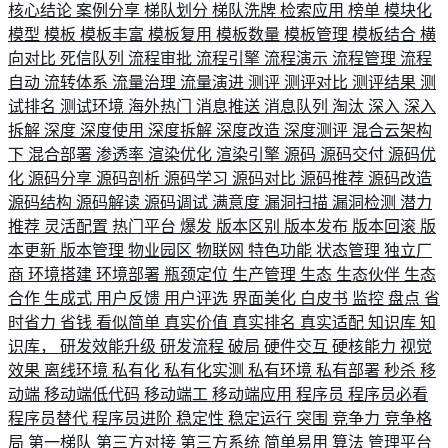
核心结论
案例分享
梯队划分
梯队洗牌
检索应用
榜单
模块化
模型
模板
模板丰富
模板复用
模板数量
模板管理
模板结合
横
向对比
死信队列
流程审批
流程引擎
流程演示
流程管理
流程
自动
流转体系
流量治理
流量演进
测评
测评对比
测评结果
测
试排名
测试环境
海外热门
消息推送
消息队列
淘汰
深入
深入
拆解
深度
深度使用
深度拆解
深度改造
深度测评
混合云架构
下
混合部署
渗透率
渲染优化
渲染引擎
源码
源码交付
源码优
化
源码分享
源码剖析
源码学习
源码对比
源码推荐
源码改造
源码结构
源码解读
源码调试
满意度
漏洞扫描
漏洞检测
潜力
推荐
灵活配置
热门平台
爆发
版本区别
版本发布
版本回滚
版
本更新
版本管理
物业园区
物联网
特色功能
状态管理
独立厂
商
环境搭建
环境部署
瓶颈定位
生产管理
生态
生态伙伴
生态
合作
生成式
用户反馈
用户评选
界面美化
白皮书
监控
盘点
省
时省力
省钱
看似简单
真实价值
真实排名
真实适配
知识库
知
识库，
研发效能升级
研发流程
破局
硬件交互
硬核能力
视觉
效果
离线环境
私有化
私有化实测
私有环境
私有部署
秒杀
移
动端
移动端低代码
移动端工
移动端应用
程序员
程序员必看
程序员替代
程序员进阶
稳定性
稳定运行
突围
竞争力
竞争格
局
第一梯队
第三方对接
第三方系统
简单易用
算法
管理平台