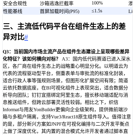
100%
安全合规性
沙箱逃逸拦截率
渗
≤1.5s
性能基线
首屏加载时间(P95)
Li
三、主流低代码平台在组件生态上的差
异对比
#
Q3：当前国内市场主流产品在组件生态建设上呈现哪些差异
化特征？该如何横向对标？
A3：国内低代码赛道已进入深水
区，各厂商在组件生态上的战略重心明显分化。以明道云为
代表的流程驱动型平台，侧重表单与审批流的标准化封装，
适合行政人事等强规则场景，但图形化扩展空间有限；简道
云依托数据底座，在BI可视化组件上表现突出，适合数据分
析导向团队；钉钉宜搭绑定阿里生态，擅长移动端适配与消
息推送组件，但跨云部署灵活性较弱。相比之下，织信
Informat与用友YonBuilder更偏向企业级架构，提供微前端沙
箱与多租户隔离，支持Vue3/React18原生组件导入。值得注意
的是，部分新兴方案如JNPF在可视化编排与二次开发平衡点
上做了深度优化，其内置的混合模式允许开发者通过脚本直