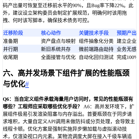
码产出量可恢复至迁移前水平的90%，且Bug率下降22%。此
外，建议设立架构委员会制定扩展规范，明确何时该用拖
拽、何时该写脚本，确保技术债务可控。
迁移阶段
核心动作
关键技术手段
预期产出
准备期
资产盘点与映射
组件抽象化分类
建立企业
并行期
新旧系统共存
微前端路由劫持
业务无感
收尾期
全面接管与优化
自动化回归测试
完成100
六、高并发场景下组件扩展的性能瓶颈
与优化
#
Q6：当自定义组件承载海量用户访问时，常见的性能瓶颈有
哪些？工程师应采取哪些优化手段？
A6：高并发环境下，扩
展组件极易引发渲染阻塞与内存溢出。首要瓶颈在于同步请
求堆积，大量自定义API调用未做防抖或分页处理，会导致主
线程卡顿。优化方案是强制实施异步懒加载与虚拟滚动技
术，仅渲染视口内元素。某物流调度大屏在接入千级车辆追