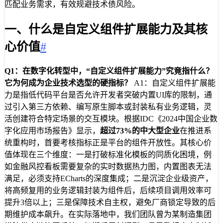
匹配业务需求，有效规避技术债风险。
一、什么是自定义组件扩展能力及其核
心价值
#
Q1：在数字化转型中，“自定义组件扩展能力”究竟指什么？
它为何成为企业技术选型的硬指标？
A1：自定义组件扩展能
力是指低代码平台是否允许开发者突破内置UI库的限制，通
过引入第三方依赖、编写原生脚本或封装私有业务逻辑，灵
活创建符合特定场景的交互模块。根据IDC《2024中国企业数
字化应用市场报告》显示，
超过73%的中大型企业
在推进系
统重构时，首要考核指标正是平台的组件开放性。其核心价
值体现在三个维度：一是打破标准化模板的同质化困境，例
如金融风控看板需要复杂的实时数据热力图，内置图表无法
满足，必须支持ECharts的深度集成；二是沉淀企业级资产，
将高频复用的业务逻辑封装为组件后，后续项目调用效率可
提升3倍以上；三是保障技术自主权，避免厂商锁定导致的后
期维护成本飙升。在实际落地中，我们团队曾为某制造集团