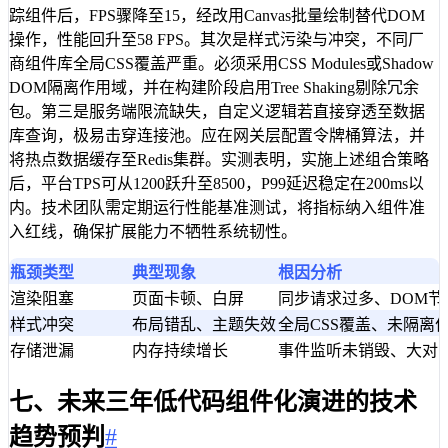
踪组件后，FPS骤降至15，经改用Canvas批量绘制替代DOM
操作，性能回升至58 FPS。其次是样式污染与冲突，不同厂
商组件库全局CSS覆盖严重。必须采用CSS Modules或Shadow
DOM隔离作用域，并在构建阶段启用Tree Shaking剔除冗余
包。第三是服务端限流缺失，自定义逻辑若直接穿透至数据
库查询，极易击穿连接池。应在网关层配置令牌桶算法，并
将热点数据缓存至Redis集群。实测表明，实施上述组合策略
后，平台TPS可从1200跃升至8500，P99延迟稳定在200ms以
内。技术团队需定期运行性能基准测试，将指标纳入组件准
入红线，确保扩展能力不牺牲系统韧性。
瓶颈类型
典型现象
根因分析
渲染阻塞
页面卡顿、白屏
同步请求过多、DOM节
样式冲突
布局错乱、主题失效
全局CSS覆盖、未隔离
存储泄漏
内存持续增长
事件监听未销毁、大对
七、未来三年低代码组件化演进的技术
趋势预判
#