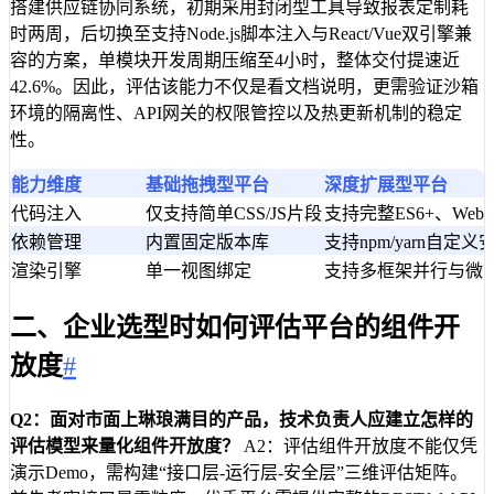
搭建供应链协同系统，初期采用封闭型工具导致报表定制耗
时两周，后切换至支持Node.js脚本注入与React/Vue双引擎兼
容的方案，单模块开发周期压缩至4小时，整体交付提速近
42.6%。因此，评估该能力不仅是看文档说明，更需验证沙箱
环境的隔离性、API网关的权限管控以及热更新机制的稳定
性。
能力维度
基础拖拽型平台
深度扩展型平台
代码注入
仅支持简单CSS/JS片段
支持完整ES6+、Webp
依赖管理
内置固定版本库
支持npm/yarn自定义
渲染引擎
单一视图绑定
支持多框架并行与微
二、企业选型时如何评估平台的组件开
放度
#
Q2：面对市面上琳琅满目的产品，技术负责人应建立怎样的
评估模型来量化组件开放度？
A2：评估组件开放度不能仅凭
演示Demo，需构建“接口层-运行层-安全层”三维评估矩阵。