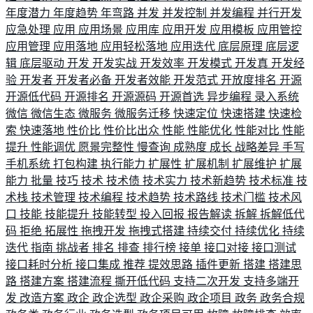
年度潜力
年度趋势
年弯路
并发
并发控制
并发编程
并行开发
应急处理
应用
应用场景
应用库
应用开发
应用模板
应用管控
应用管理
应用落地
应用轻松落地
应用迭代
底层原理
底层逻
辑
底层驱动
开发
开发实战
开发效率
开发模式
开发真
开发经
验
开发者
开发者必备
开发者效能
开发范式
开放度排名
开源
开源低代码
开源排名
开源源码
开源首选
异步编程
录入系统
微信
微信生态
微服务
微服务迁移
快速定位
快速搭建
快速检
索
快速落地
性价比
性价比出众
性能
性能优化
性能对比
性能
提升
性能调优
愿景完整性
慢查询
成熟度
成长
战略差异
手写
手机系统
打包构建
执行能力
扩展性
扩展机制
扩展维护
扩展
能力
批量
技巧
技术
技术债
技术实力
技术新趋势
技术标准
技
术栈
技术管理
技术编程
技术趋势
技术路线
技术门槛
技术风
口
技能
技能提升
技能转型
投入回报
报告解读
拆解
拆解低代
码
拒绝
拓展性
拖拽开发
拖拽式搭建
持续交付
持续优化
持续
迭代
指南
挑战者
排名
排查
排行榜
接单
接口对接
接口测试
接口耗时分析
接口集成
推荐
提效思路
插件更新
搭建
搭建思
路
搭建方案
搭建流程
撕开低代码
支持二次开发
支持多端开
发
改造方案
政企
政企选型
政企采购
政企项目
政务
政务合规