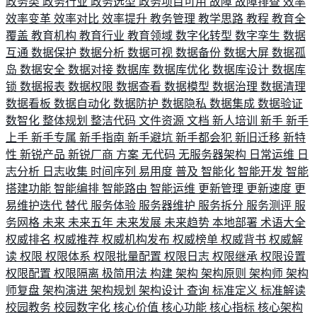
政务类
政务行业
政务选型
政务项目可用
故障
故障排查
效率
效率变革
效率对比
效率提升
教务管理
教学思路
教程
教育全
覆盖
教育机构
教育行业
教育领域
数字化转型
数字孪生
数据
互通
数据保护
数据分析
数据可视
数据备份
数据大屏
数据孤
岛
数据安全
数据对接
数据库
数据库优化
数据库设计
数据库
锁
数据报表
数据权限
数据查看
数据模型
数据治理
数据清理
数据看板
数据自动化
数据防护
数据隐私
数据集成
数据验证
数智化
整体规划
整洁代码
文件资源
文档
新人培训
新手
新手
上手
新手专属
新手指南
新手避坑
新手都会犯
新旧迁移
新特
性
新锐产品
新锐厂商
方案
无代码
无服务器架构
日常运维
日
志分析
日志收集
时间序列
易用度
普及
智能化
智能开发
智能
搭建功能
智能编排
智能路由
智能运维
更新管理
更新速度
更
易维护迭代
替代
服务体验
服务器维护
服务拆分
服务测评
服
务网格
未来
未来五年
未来发展
未来趋势
本地部署
术语大全
权威排名
权威推荐
权威机构发布
权威榜单
权威背书
权威解
读
权限
权限体系
权限批量配置
权限日志
权限继承
权限设置
权限配置
权限隔离
极简用法
构建
架构
架构原则
架构师
架构
师复盘
架构演进
架构规划
架构设计
查询
标准定义
标准解读
校园教务
校园数字化
核心价值
核心功能
核心指标
核心架构