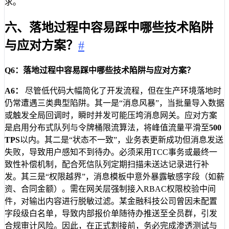
求。
六、落地过程中容易踩中哪些技术陷阱
与应对方案？
#
Q6：落地过程中容易踩中哪些技术陷阱与应对方案？
A6：
尽管低代码大幅简化了开发流程，但在生产环境落地时
仍常遭遇三类典型陷阱。其一是“消息风暴”，当批量导入数据
或触发全局回调时，瞬时并发可能压垮消息网关。应对方案
是启用分布式队列与令牌桶限流算法，将峰值流量平滑至
500
TPS
以内。其二是“状态不一致”，业务表更新成功但消息发送
失败，导致用户感知不到待办。必须采用TCC事务或最终一
致性补偿机制，配合死信队列定期扫描未送达记录进行补
发。其三是“权限越界”，消息模板中意外暴露敏感字段（如薪
资、合同金额）。需在网关层强制接入RBAC权限校验中间
件，对输出内容进行脱敏过滤。某金融科技公司曾因未配置
字段级白名单，导致内部报价单随待办推送至全员群，引发
合规审计风险。因此，在正式割接前，务必完成渗透测试与