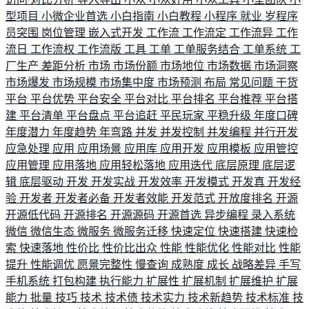
型项目
小微企业首选
小白指南
小白教程
小程序
就业
岁程序
员突围
岗位管理
嵌入式开发
工作流
工作流定
工作流异
工作
流日
工作流权
工作流版
工具
工单
工单服务结合
工单系统
工
厂生产
差距分析
市场
市场份额
市场地位
市场数据
市场洞察
市场爆发
市场规模
市场集中度
市场预测
布局
常见问题
干货
平台
平台优势
平台安全
平台对比
平台排名
平台推荐
平台搭
建
平台清单
平台盘点
平台追赶
平民玩家
平稳升级
年度口碑
年度潜力
年度趋势
年弯路
并发
并发控制
并发编程
并行开发
应急处理
应用
应用场景
应用库
应用开发
应用模板
应用管控
应用管理
应用落地
应用轻松落地
应用迭代
底层原理
底层逻
辑
底层驱动
开发
开发实战
开发效率
开发模式
开发真
开发经
验
开发者
开发者必备
开发者效能
开发范式
开放度排名
开源
开源低代码
开源排名
开源源码
开源首选
异步编程
录入系统
微信
微信生态
微服务
微服务迁移
快速定位
快速搭建
快速检
索
快速落地
性价比
性价比出众
性能
性能优化
性能对比
性能
提升
性能调优
愿景完整性
慢查询
成熟度
成长
战略差异
手写
手机系统
打包构建
执行能力
扩展性
扩展机制
扩展维护
扩展
能力
批量
技巧
技术
技术债
技术实力
技术新趋势
技术标准
技