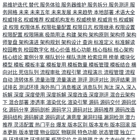
易维护迭代
替代
服务体验
服务器维护
服务拆分
服务测评
服
务网格
未来
未来五年
未来发展
未来趋势
本地部署
术语大全
权威排名
权威推荐
权威机构发布
权威榜单
权威背书
权威解
读
权限
权限体系
权限批量配置
权限日志
权限继承
权限设置
权限配置
权限隔离
极简用法
构建
架构
架构原则
架构师
架构
师复盘
架构演进
架构规划
架构设计
查询
标准定义
标准解读
校园教务
校园数字化
核心价值
核心功能
核心指标
核心架构
核心结论
案例分享
梯队划分
梯队洗牌
检索应用
榜单
模块化
模型
模板
模板丰富
模板复用
模板数量
模板管理
模板结合
横
向对比
死信队列
流程审批
流程引擎
流程演示
流程管理
流程
自动
流转体系
流量治理
流量演进
测评
测评对比
测评结果
测
试排名
测试环境
海外热门
消息推送
消息队列
淘汰
深入
深入
拆解
深度
深度使用
深度拆解
深度改造
深度测评
混合云架构
下
混合部署
渗透率
渲染优化
渲染引擎
源码
源码交付
源码优
化
源码分享
源码剖析
源码学习
源码对比
源码推荐
源码改造
源码结构
源码解读
源码调试
满意度
漏洞扫描
漏洞检测
潜力
推荐
灵活配置
热门平台
爆发
版本区别
版本发布
版本回滚
版
本更新
版本管理
物业园区
物联网
特色功能
状态管理
独立厂
商
环境搭建
环境部署
瓶颈定位
生产管理
生态
生态伙伴
生态