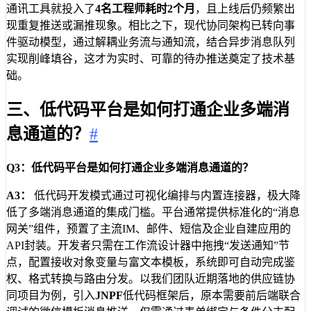
通讯工具就投入了
4名工程师耗时2个月
，且上线后仍频繁出
现重复推送或漏推现象。相比之下，现代协同架构已转向事
件驱动模型，通过解耦业务流与通知流，结合异步消息队列
实现削峰填谷，这才为实时、可靠的待办推送奠定了技术基
础。
三、低代码平台是如何打通企业多端消
息通道的？
#
Q3：低代码平台是如何打通企业多端消息通道的？
A3：
低代码开发模式通过可视化编排与内置连接器，极大降
低了多端消息通道的集成门槛。平台通常提供标准化的“消息
网关”组件，预置了主流IM、邮件、短信及企业自建应用的
API封装。开发者只需在工作流设计器中拖拽“发送通知”节
点，配置接收对象变量与富文本模板，系统即可自动完成鉴
权、格式转换与路由分发。以我们团队近期落地的供应链协
同项目为例，引入
JNPF
低代码框架后，原本需要前后端联合