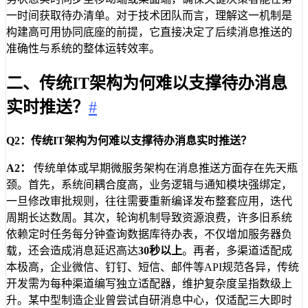
一时间获取待办清单。对于技术团队而言，理解这一机制是
构建高可用协同底座的前提，它直接决定了后续消息推送的
准确性与系统的整体运转效率。
二、传统IT架构为何难以支撑待办消息
实时推送？
#
Q2：传统IT架构为何难以支撑待办消息实时推送？
A2：
传统单体或早期微服务架构在消息推送方面存在先天瓶
颈。首先，系统间耦合度高，业务逻辑与通知模块强绑定，
一旦修改审批规则，往往需要重新编译发布整套应用，迭代
周期长达数周。其次，轮询机制导致资源浪费，许多旧系统
依赖定时任务每分钟查询数据库待办表，不仅增加服务器负
载，还会造成消息延迟高达
30秒以上
。再者，多渠道适配成
本极高，企业微信、钉钉、短信、邮件等API规范各异，传统
开发需为每种渠道编写独立适配器，维护复杂度呈指数级上
升。某中型制造企业曾尝试自研消息中心，仅适配三大即时