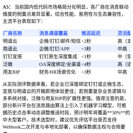
A5：
当前国内低代码市场格局分化明显，各厂商在消息联动
维度的侧重点差异显著。综合性能、易用性与生态兼容性，
主流平台表现如下：
厂商名称
消息通道覆盖
推送延迟
灵活配
明道云
企微/钉钉/邮件/短信
<2秒
高（支
简道云
企微/钉钉/APP
<3秒
中高（
钉钉宜搭
钉钉原生深度集成
<1秒
中（受
泛微
OA深度绑定/全渠道
<4秒
高（适
用友BIP
财务/HR场景优化
<3秒
中高（
从实际测评数据来看，若企业已深度绑定钉钉或企微生态，
宜搭与明道云的开箱即用体验更佳；若侧重复杂业务逻辑与
多系统对接，泛微与用友BIP的扩展性更强。值得注意的是，
部分新兴平台在消息路由算法上引入了机器学习模型，可根
据历史点击率动态调整推送时段，预计明年将覆盖**30%**的
中大型客户。技术选型时，建议优先评估平台是否支持
Webhook二次开发与本地化部署，以确保数据主权与合规要