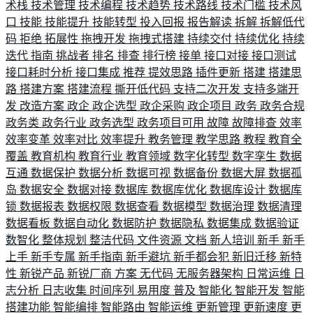
术栈
技术管理
技术编程
技术趋势
技术路线
技术门槛
技术风
口
技能
技能提升
技能转型
投入回报
报告解读
拆解
拆解低代
码
拒绝
拓展性
拖拽开发
拖拽式搭建
持续交付
持续优化
持续
迭代
指南
挑战者
排名
排查
排行榜
接单
接口对接
接口测试
接口耗时分析
接口集成
推荐
提效思路
插件更新
搭建
搭建思
路
搭建方案
搭建流程
撕开低代码
支持二次开发
支持多端开
发
改造方案
政企
政企选型
政企采购
政企项目
政务
政务合规
政务类
政务行业
政务选型
政务项目可用
故障
故障排查
效率
效率变革
效率对比
效率提升
教务管理
教学思路
教程
教育全
覆盖
教育机构
教育行业
教育领域
数字化转型
数字孪生
数据
互通
数据保护
数据分析
数据可视
数据备份
数据大屏
数据孤
岛
数据安全
数据对接
数据库
数据库优化
数据库设计
数据库
锁
数据报表
数据权限
数据查看
数据模型
数据治理
数据清理
数据看板
数据自动化
数据防护
数据隐私
数据集成
数据验证
数智化
整体规划
整洁代码
文件资源
文档
新人培训
新手
新手
上手
新手专属
新手指南
新手避坑
新手都会犯
新旧迁移
新特
性
新锐产品
新锐厂商
方案
无代码
无服务器架构
日常运维
日
志分析
日志收集
时间序列
易用度
普及
智能化
智能开发
智能
搭建功能
智能编排
智能路由
智能运维
更新管理
更新速度
更