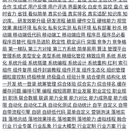
合作
生成式
用户反馈
用户评选
界面美化
白皮书
监控
盘点
省
时省力
省钱
看似简单
真实价值
真实排名
真实适配
知识库
知
识库，
研发效能升级
研发流程
破局
硬件交互
硬核能力
视觉
效果
离线环境
私有化
私有化实测
私有环境
私有部署
秒杀
移
动端
移动端低代码
移动端工
移动端应用
程序员
程序员必看
程序员替代
程序员进阶
稳定性
稳定运行
突围
竞争力
竞争格
局
第一梯队
第三方对接
第三方系统
简单易用
算法
管理平台
管理系统
类型安全
类型系统
精细化管控
精致应用
系统
系统
化
系统升级
系统搭建
系统编程
系统设计
系统重构
红利
索引
组件
组件复用
组件封装教程
组件开发
组件生态化
组织管理
细粒度控制
终极榜单
终极盘点
经验分享
结合使用
结构化
统
一开发
统一登录
统筹管理
综合体验
综合实力
综合排名
缓存
缓存问题
编排引擎
编程
缩短周期
职业发展
职业定位
职业规
划
职场
联合数据
联调
能力全景
能力对比
能力成熟度
能力极
限
自动化
自动化工具
自动化测试
自动统计
自学
自定义
自带
自带流程引擎
自研
自研低代码
菜单自定义
营销泡沫
落地实
践
落地总结
落地效果排名
落地案例
落地能力
虚拟线程
融合
行业
行业专属
行业乱象
行业大模型
行业定制
行业方案
行业