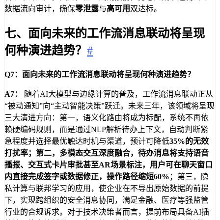
数据流向审计，确保
零泄露
与
高可用
双达标。
七、面向未来的工作流消息联动将呈现
何种演进趋势？
#
Q7：面向未来的工作流消息联动将呈现何种演进趋势？
A7：
随着AI大模型与边缘计算的普及，工作流消息联动正从
“被动通知”向“主动智能决策”跃迁。未来三年，该领域将呈现
三大演进方向：第一，语义化路由将成为标配，系统不再依
赖硬编码规则，而是通过NLP解析待办上下文，自动判断紧
急程度并选择最优触达时机与渠道，预计可降低
35%
的无效
打扰率；第二，多模态交互深度融合，待办消息将支持语音
播报、交互式卡片审批甚至AR场景标注，用户可在聊天窗口
内直接完成签字或数据修正，操作路径缩短
60%
；第三，隐
私计算与联邦学习的应用，使企业在不导出原始数据的前提
下，实现跨组织的安全消息协同，满足金融、医疗等强监管
行业的合规诉求。对于技术决策者而言，提前布局具备AI插