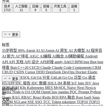
分类
技术
人工智能
后端
前端
开发工具
运维
1713
11
9
5
2
1
更多
标签
35岁转型
90%
Agent
AI
AI Agent
AI 原生
AI 大模型
AI 程序员
AI 能力
AI"排名
AIGC
AI编程
AI融合
AI辅助编程
Android
API
API 文档
API 设计
API对接
apply
ArkUI
BPM
bug
Bug
bug
排查
Bun
C++20
CI/CD
Claude
Claude Code
Components
CRM
CRUD
CSDN
Cursor
DDD
DeepSeek
DevOps
Docker
Elastic
ELK
Elysia
ESQL
Git
Git 分支
GitLab
Go
Go 泛型
Go 语言
更多
H5/APP
IDC 报告
IDC 数据
IDEA
IM 系统
IoT
Istio
ISV
Java
JNPF
JVM
K8s
Kubernetes
MES
MySQL
Naive
Next
Next.js
站点统计
Nginx
Node.js
OA
OOM
OpenClaw
pandas
POC
Prompt
Python
Qwen
RAG
RBAC
React
Redis
ROI
RPA 融合
Rust
SaaS
Saga
文章
SBOM
SGLang
SSE
SSO
TCC
Token
tokenizer
TOP10
TOP15
1741