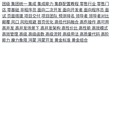
团级
集团统一
集成
集成能力
集群配置教程
零售行业
零售门
店
零基础
非程序员
面向二次开发
面向开发者
面向程序员
面
试
页面搭建
项目交付
项目团队
预测排名
领导者
领导者对比
颠覆
风口
风险规避
首页优化
高低代码融合
高危操作
高可用
高并发
高并发场景下
高并发架构
高性价比
高性能
高效模式
高效管理
高级
高级函数
高级流转
高级用法
高质量代码
高阶
能力
魔力象限
鸿蒙
鸿蒙开发
黄金标准
黄金组合