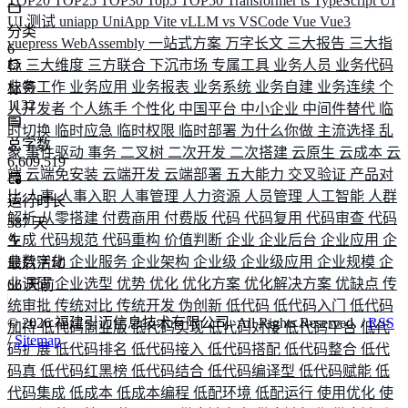
TOP20
TOP25
TOP30
Top5
TOP50
Transformer
ts
TypeScript
UI
UI 测试
uniapp
UniApp
Vite
vLLM
vs
VSCode
Vue
Vue3
分类
vuepress
WebAssembly
一站式方案
万字长文
三大报告
三大指
6
标
三大维度
三方联合
下沉市场
专属工具
业务人员
业务代码
业务工作
业务应用
业务报表
业务系统
业务自建
业务连续
个
标签
1132
人开发者
个人练手
个性化
中国平台
中小企业
中间件替代
临
时切换
临时应急
临时权限
临时部署
为什么你做
主流选择
乱
总字数
象
事件驱动
事务
二叉树
二次开发
二次搭建
云原生
云成本
云
6,609,519
端
云端免安装
云端开发
云端部署
五大能力
交叉验证
产品对
比
人事
人事入职
人事管理
人力资源
人员管理
人工智能
人群
运行时长
解析
从零搭建
付费商用
付费版
代码
代码复用
代码审查
代码
587
天
生成
代码规范
代码重构
价值判断
企业
企业后台
企业应用
企
业数字化
企业服务
企业架构
企业级
企业级应用
企业规模
企
最后活动
业调研
企业选型
优势
优化
优化方案
优化解决方案
优缺点
传
66
天前
统审批
传统对比
传统开发
伪创新
低代码
低代码入门
低代码
©
2026
福建引迈信息技术有限公司. All Rights Reserved. /
RSS
加持
低代码商业版
低代码实现
低代码对接
低代码平台
低代
/
Sitemap
码扩展
低代码排名
低代码接入
低代码搭配
低代码整合
低代
码真
低代码红黑榜
低代码结合
低代码编译型
低代码赋能
低
代码集成
低成本
低成本编程
低配环境
低配运行
使用优化
使