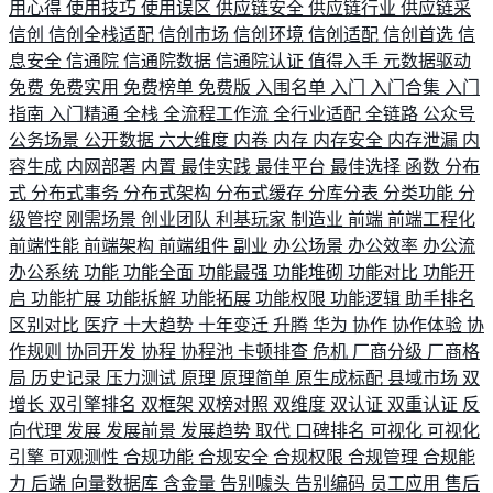
用心得
使用技巧
使用误区
供应链安全
供应链行业
供应链采
信创
信创全栈适配
信创市场
信创环境
信创适配
信创首选
信
息安全
信通院
信通院数据
信通院认证
值得入手
元数据驱动
免费
免费实用
免费榜单
免费版
入围名单
入门
入门合集
入门
指南
入门精通
全栈
全流程工作流
全行业适配
全链路
公众号
公务场景
公开数据
六大维度
内卷
内存
内存安全
内存泄漏
内
容生成
内网部署
内置
最佳实践
最佳平台
最佳选择
函数
分布
式
分布式事务
分布式架构
分布式缓存
分库分表
分类功能
分
级管控
刚需场景
创业团队
利基玩家
制造业
前端
前端工程化
前端性能
前端架构
前端组件
副业
办公场景
办公效率
办公流
办公系统
功能
功能全面
功能最强
功能堆砌
功能对比
功能开
启
功能扩展
功能拆解
功能拓展
功能权限
功能逻辑
助手排名
区别对比
医疗
十大趋势
十年变迁
升腾
华为
协作
协作体验
协
作规则
协同开发
协程
协程池
卡顿排查
危机
厂商分级
厂商格
局
历史记录
压力测试
原理
原理简单
原生成标配
县域市场
双
增长
双引擎排名
双框架
双榜对照
双维度
双认证
双重认证
反
向代理
发展
发展前景
发展趋势
取代
口碑排名
可视化
可视化
引擎
可观测性
合规功能
合规安全
合规权限
合规管理
合规能
力
后端
向量数据库
含金量
告别噱头
告别编码
员工应用
售后