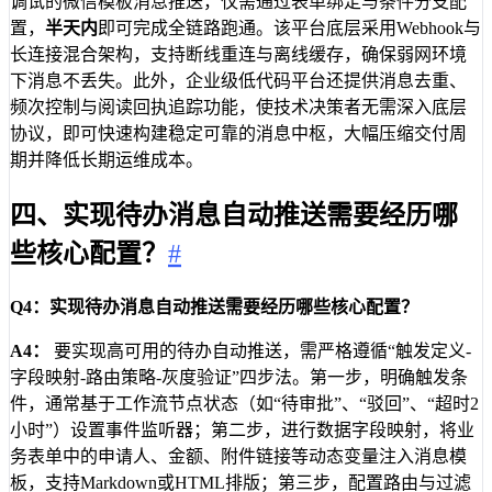
调试的微信模板消息推送，仅需通过表单绑定与条件分支配
置，
半天内
即可完成全链路跑通。该平台底层采用Webhook与
长连接混合架构，支持断线重连与离线缓存，确保弱网环境
下消息不丢失。此外，企业级低代码平台还提供消息去重、
频次控制与阅读回执追踪功能，使技术决策者无需深入底层
协议，即可快速构建稳定可靠的消息中枢，大幅压缩交付周
期并降低长期运维成本。
四、实现待办消息自动推送需要经历哪
些核心配置？
#
Q4：实现待办消息自动推送需要经历哪些核心配置？
A4：
要实现高可用的待办自动推送，需严格遵循“触发定义-
字段映射-路由策略-灰度验证”四步法。第一步，明确触发条
件，通常基于工作流节点状态（如“待审批”、“驳回”、“超时2
小时”）设置事件监听器；第二步，进行数据字段映射，将业
务表单中的申请人、金额、附件链接等动态变量注入消息模
板，支持Markdown或HTML排版；第三步，配置路由与过滤