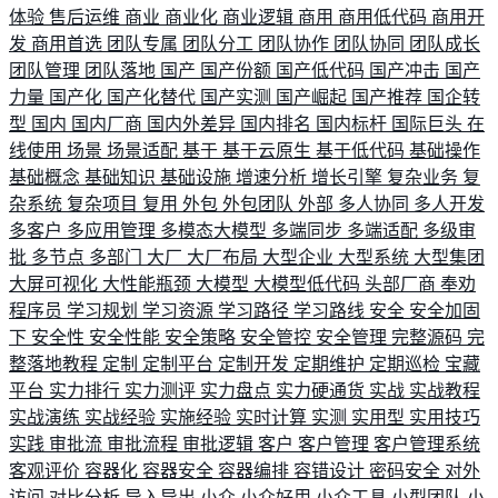
体验
售后运维
商业
商业化
商业逻辑
商用
商用低代码
商用开
发
商用首选
团队专属
团队分工
团队协作
团队协同
团队成长
团队管理
团队落地
国产
国产份额
国产低代码
国产冲击
国产
力量
国产化
国产化替代
国产实测
国产崛起
国产推荐
国企转
型
国内
国内厂商
国内外差异
国内排名
国内标杆
国际巨头
在
线使用
场景
场景适配
基于
基于云原生
基于低代码
基础操作
基础概念
基础知识
基础设施
增速分析
增长引擎
复杂业务
复
杂系统
复杂项目
复用
外包
外包团队
外部
多人协同
多人开发
多客户
多应用管理
多模态大模型
多端同步
多端适配
多级审
批
多节点
多部门
大厂
大厂布局
大型企业
大型系统
大型集团
大屏可视化
大性能瓶颈
大模型
大模型低代码
头部厂商
奉劝
程序员
学习规划
学习资源
学习路径
学习路线
安全
安全加固
下
安全性
安全性能
安全策略
安全管控
安全管理
完整源码
完
整落地教程
定制
定制平台
定制开发
定期维护
定期巡检
宝藏
平台
实力排行
实力测评
实力盘点
实力硬通货
实战
实战教程
实战演练
实战经验
实施经验
实时计算
实测
实用型
实用技巧
实践
审批流
审批流程
审批逻辑
客户
客户管理
客户管理系统
客观评价
容器化
容器安全
容器编排
容错设计
密码安全
对外
访问
对比分析
导入导出
小众
小众好用
小众工具
小型团队
小