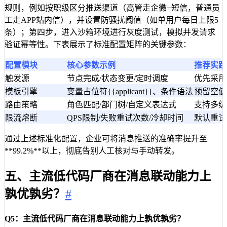
规则，例如按职级区分推送渠道（高管走企微+短信，普通员
工走APP站内信），并设置防骚扰阈值（如单用户每日上限5
条）；第四步，进入沙箱环境进行灰度测试，模拟并发请求
验证幂等性。下表展示了标准配置矩阵的关键参数：
配置模块
核心参数示例
推荐实践
触发源
节点完成/状态变更/定时调度
优先采用
模板引擎
变量占位符{{applicant}}、条件语法
预留空值
路由策略
角色匹配/部门树/自定义表达式
支持多级
限流熔断
QPS限制/失败重试次数/冷却时间
默认重试
通过上述标准化配置，企业可将消息推送的准确率提升至
**99.2%**以上，彻底告别人工核对与手动转发。
五、主流低代码厂商在消息联动能力上
孰优孰劣？
#
Q5：主流低代码厂商在消息联动能力上孰优孰劣？