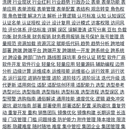
洗牌
行业现状
行业红利
行业趋势
行政办公
表单
表单功能
表
单应用
表单流程
表单管理
表单配置
表结构
观念转变
角色权
限
角色管理
解决方法
解析
计算逻辑
认可标准
认知
认知误区
认证名单
认证授权
设计
设计复用
设计模式
访客权限
访问风
险
评价体系
评估标准
详解
误区
误解澄清
读写分离
豆包
负载
均衡
财务场景
财务报销
财务费用报销
账号保护
账号管理
质
量规范
资源加载
资源沉淀
赋能低代码
趋势
趋势分析
跨地域
部署
跨端
跨端平台
跨端开发
跨端统一开发
跨系统业
跨系统
对
跨设备
跨部门协作
路线图
踩坑率
身份认证
转型
软件厂商
软件开发
软件行业
轻量化
轻量应用
轻量源码
辅助编程
边界
分析
边缘计算
运维成本
运维技能
运维省心
运行效率
运行状
态
运行监控
进销存管理
进阶
进阶技巧
进阶玩法
迭代升级
迭
代更新
适用岗位
适配
适配信创环境
适配能力
选型
选型参考
选型对比
选型指南
选型指标
选型标准
选型流程
选型误区
选
型预警
选购指南
通俗解读
通用技能
速度优化
逻辑
避免冲突
避坑
避坑指南
部署
部署使用
部署适配
配置
采购避坑
重复劳
动
重复开发
重构
销售团队
镜像优化
镜像构建
长期运营
长连
接
门店管理
门槛
问题排查
防护能力
附件管理
降本增效
限流
熔断
隐藏难度
随时随地
难度
集中管控
集团企业
集团管理
集