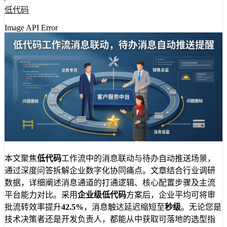
低代码
Image API Error
本文聚焦
低代码
工作流中的消息联动与待办自动推送场景，
通过深度问答拆解企业数字化协同痛点。文章结合行业调研
数据，详细阐述消息通道的打通逻辑、核心配置步骤及主流
平台能力对比。采用
企业级低代码
方案后，企业平均可将审
批流转效率提升
42.5%
，消息触达延迟缩短至
秒级
。无论您是
技术决策者还是开发负责人，都能从中获取可落地的选型指