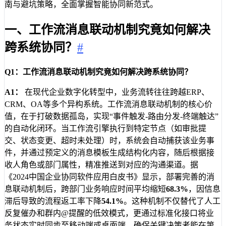
南与避坑策略，全面掌握智能协同新范式。
一、工作流消息联动机制究竟如何解决
跨系统协同？
#
Q1：工作流消息联动机制究竟如何解决跨系统协同？
A1：
在现代企业数字化转型中，业务流转往往跨越ERP、
CRM、OA等多个异构系统。工作流消息联动机制的核心价
值，在于打破数据孤岛，实现“事件触发-路由分发-终端触达”
的自动化闭环。当工作流引擎执行到特定节点（如审批提
交、状态变更、超时未处理）时，系统会自动捕获该业务事
件，并通过预定义的消息模板生成结构化内容，随后根据接
收人角色或部门属性，精准推送到对应的沟通渠道。据
《2024中国企业协同软件应用白皮书》显示，部署完善的消
息联动机制后，跨部门业务响应时间平均缩短
68.3%
，因信息
滞后导致的流程返工率下降
54.1%
。这种机制不仅替代了人工
反复催办和群内@提醒的低效模式，更通过标准化接口将业
务状态实时同步至移动端或桌面端，确保关键决策者能在第