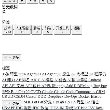
暂无歌词
分类
技术
人工智能
后端
前端
开发工具
运维
1713
11
9
5
2
1
更多
标签
35岁转型
90%
Agent
AI
AI Agent
AI 原生
AI 大模型
AI 程序员
AI 能力
AI"排名
AIGC
AI编程
AI融合
AI辅助编程
Android
API
API 文档
API 设计
API对接
apply
ArkUI
BPM
bug
Bug
bug
排查
Bun
C++20
CI/CD
Claude
Claude Code
Components
CRM
CRUD
CSDN
Cursor
DDD
DeepSeek
DevOps
Docker
Elastic
ELK
Elysia
ESQL
Git
Git 分支
GitLab
Go
Go 泛型
Go 语言
更多
H5/APP
IDC 报告
IDC 数据
IDEA
IM 系统
IoT
Istio
ISV
Java