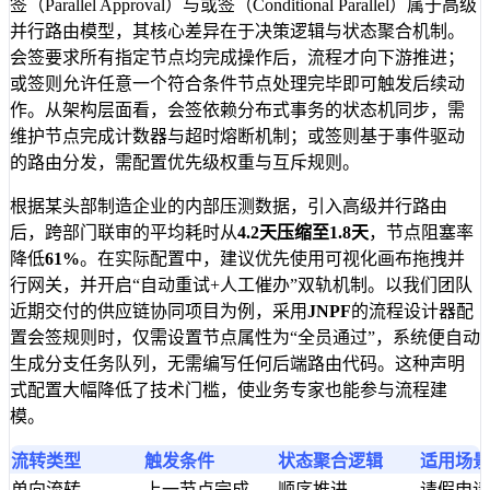
签（Parallel Approval）与或签（Conditional Parallel）属于高级
并行路由模型，其核心差异在于决策逻辑与状态聚合机制。
会签要求所有指定节点均完成操作后，流程才向下游推进；
或签则允许任意一个符合条件节点处理完毕即可触发后续动
作。从架构层面看，会签依赖分布式事务的状态机同步，需
维护节点完成计数器与超时熔断机制；或签则基于事件驱动
的路由分发，需配置优先级权重与互斥规则。
根据某头部制造企业的内部压测数据，引入高级并行路由
后，跨部门联审的平均耗时从
4.2天压缩至1.8天
，节点阻塞率
降低
61%
。在实际配置中，建议优先使用可视化画布拖拽并
行网关，并开启“自动重试+人工催办”双轨机制。以我们团队
近期交付的供应链协同项目为例，采用
JNPF
的流程设计器配
置会签规则时，仅需设置节点属性为“全员通过”，系统便自动
生成分支任务队列，无需编写任何后端路由代码。这种声明
式配置大幅降低了技术门槛，使业务专家也能参与流程建
模。
流转类型
触发条件
状态聚合逻辑
适用场景
单向流转
上一节点完成
顺序推进
请假申请