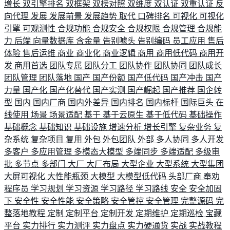
增长
双引擎排名
双框架
双榜对照
双维度
双认证
双重认证
反
向代理
发展
发展前景
发展趋势
取代
口碑排名
可视化
可视化
引擎
可观测性
合规功能
合规安全
合规权限
合规管理
合规能
力
后端
向量数据库
含金量
告别噱头
告别编码
员工应用
售后
体验
售后运维
商业
商业化
商业逻辑
商用
商用低代码
商用开
发
商用首选
团队专属
团队分工
团队协作
团队协同
团队成长
团队管理
团队落地
国产
国产份额
国产低代码
国产冲击
国产
力量
国产化
国产化替代
国产实测
国产崛起
国产推荐
国企转
型
国内
国内厂商
国内外差异
国内排名
国内标杆
国际巨头
在
线使用
场景
场景适配
基于
基于云原生
基于低代码
基础操作
基础概念
基础知识
基础设施
增速分析
增长引擎
复杂业务
复
杂系统
复杂项目
复用
外包
外包团队
外部
多人协同
多人开发
多客户
多应用管理
多模态大模型
多端同步
多端适配
多级审
批
多节点
多部门
大厂
大厂布局
大型企业
大型系统
大型集团
大屏可视化
大性能瓶颈
大模型
大模型低代码
头部厂商
奉劝
程序员
学习规划
学习资源
学习路径
学习路线
安全
安全加固
下
安全性
安全性能
安全策略
安全管控
安全管理
完整源码
完
整落地教程
定制
定制平台
定制开发
定期维护
定期巡检
宝藏
平台
实力排行
实力测评
实力盘点
实力硬通货
实战
实战教程