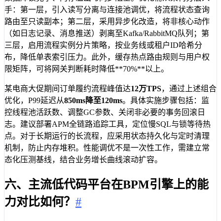
手：第一层，引入读写分离与连接池调优，将流程状态查询
路由至只读副本；第二层，采用异步化改造，将非核心动作
（如日志记录、消息推送）剥离至Kafka/RabbitMQ队列；第
三层，启用流程实例分片策略，按业务线或租户ID哈希分
布，降低单表索引压力。此外，缓存热点路由规则与用户权
限矩阵，可将网关判断耗时降低**70%**以上。
某电商大促期间订单履约流程峰值达
12万TPS
，通过上述组合
优化，P99延迟从
850ms降至120ms
。具体实施步骤包括：监
控线程池活跃数、调整GC参数、关闭非必要的事务回滚日
志。建议部署APM全链路追踪工具，定位慢SQL与锁等待热
点。对于长期运行的长流程，应采用状态持久化与定时清理
机制，防止内存堆积。性能调优不是一次性工作，需建立常
态化压测基线，结合业务增长曲线滚动扩容。
六、主流低代码平台在BPM引擎上的能
力对比如何？
#