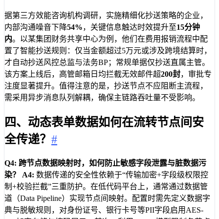
据第三方效能咨询机构调研，实施精细化抄送策略的企业，
内部沟通噪音下降
54%
，关键信息触达时效提升至
15分钟
内
。以某集团财务共享中心为例，他们在费用报销流程中配
置了智能抄送规则：仅当金额超过5万元或涉及跨境结算时，
才自动抄送风控总监与法务BP；常规单据仅抄送直属主管。
该方案上线后，高管邮箱日均拦截无效邮件超
200封
，审批专
注度显著提升。值得注意的是，抄送节点不应阻断主流程，
需采用异步消息队列解耦，确保主链路吞吐量不受影响。
四、动态表单数据如何在流转节点间安
全传递？
#
Q4: 跨节点数据映射时，如何防止敏感字段泄露与脏数据污
染？
A4:
数据传递的安全性依赖于“传输加密+字段级权限控
制+校验拦截”三重防护。在低代码平台上，通常通过数据管
道（Data Pipeline）实现节点间映射。配置时需先定义数据字
典与脱敏规则，对身份证号、银行卡号等PII字段启用AES-