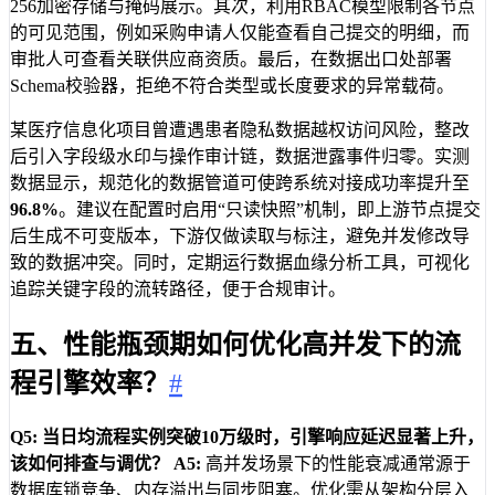
256加密存储与掩码展示。其次，利用RBAC模型限制各节点
的可见范围，例如采购申请人仅能查看自己提交的明细，而
审批人可查看关联供应商资质。最后，在数据出口处部署
Schema校验器，拒绝不符合类型或长度要求的异常载荷。
某医疗信息化项目曾遭遇患者隐私数据越权访问风险，整改
后引入字段级水印与操作审计链，数据泄露事件归零。实测
数据显示，规范化的数据管道可使跨系统对接成功率提升至
96.8%
。建议在配置时启用“只读快照”机制，即上游节点提交
后生成不可变版本，下游仅做读取与标注，避免并发修改导
致的数据冲突。同时，定期运行数据血缘分析工具，可视化
追踪关键字段的流转路径，便于合规审计。
五、性能瓶颈期如何优化高并发下的流
程引擎效率？
#
Q5: 当日均流程实例突破10万级时，引擎响应延迟显著上升，
该如何排查与调优？
A5:
高并发场景下的性能衰减通常源于
数据库锁竞争、内存溢出与同步阻塞。优化需从架构分层入