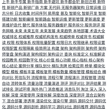
上手
新手专属
新手指南
新手避坑
新手都会犯
新旧迁移
新特
性
新锐产品
新锐厂商
方案
无代码
无服务器架构
日常运维
日
志分析
日志收集
时间序列
易用度
普及
智能化
智能开发
智能
搭建功能
智能编排
智能路由
智能运维
更新管理
更新速度
更
易维护迭代
替代
服务体验
服务器维护
服务拆分
服务测评
服
务网格
未来
未来五年
未来发展
未来趋势
本地部署
术语大全
权威排名
权威推荐
权威机构发布
权威榜单
权威背书
权威解
读
权限
权限体系
权限批量配置
权限日志
权限继承
权限设置
权限配置
权限隔离
极简用法
构建
架构
架构原则
架构师
架构
师复盘
架构演进
架构规划
架构设计
查询
标准定义
标准解读
校园教务
校园数字化
核心价值
核心功能
核心指标
核心架构
核心结论
案例分享
梯队划分
梯队洗牌
检索应用
榜单
模块化
模型
模板
模板丰富
模板复用
模板数量
模板管理
模板结合
横
向对比
死信队列
流程审批
流程引擎
流程演示
流程管理
流程
自动
流转体系
流量治理
流量演进
测评
测评对比
测评结果
测
试排名
测试环境
海外热门
消息推送
消息队列
淘汰
深入
深入
拆解
深度
深度使用
深度拆解
深度改造
深度测评
混合云架构
下
混合部署
渗透率
渲染优化
渲染引擎
源码
源码交付
源码优
化
源码分享
源码剖析
源码学习
源码对比
源码推荐
源码改造