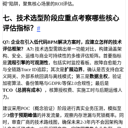
砌”陷阱，聚焦核心场景的ROI评估。
七、技术选型阶段应重点考察哪些核心
评估指标？
#
Q7: 企业在引入低代码BPM解决方案时，应建立怎样的技术
评估框架？
A7:
技术选型需跳出单一功能对比，构建涵盖架
构、安全、运维与商业可持续性的多维评估矩阵。首要指标
是
流程引擎的可观测性
，包括实时监控看板、故障自愈能力
与全链路Trace ID追踪；其次是
扩展边界
，确认是否支持自定
义网关、外部系统回调与离线模式；第三是
数据主权
，验证
加密算法、备份策略与GDPR/等保2.0合规性；最后是
TCO（总拥有成本）
，核算授权费、实施工时与后期运维人
力。
建议采用POC（概念验证）阶段进行真实业务压测，模拟至
少
3倍于预期峰值
的并发流量，观察内存泄漏与死锁概率。同
时，审查厂商的技术路线图，确保未来2-3年内不会因架构淘