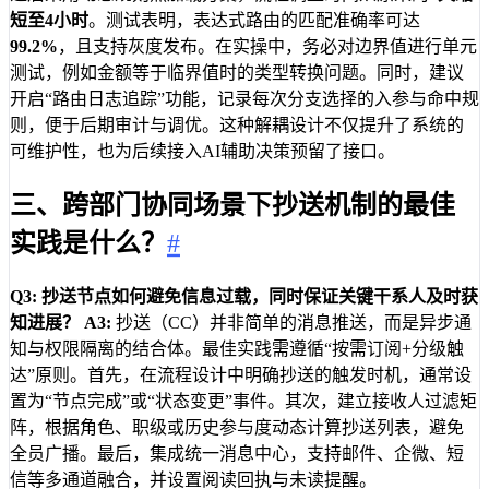
短至4小时
。测试表明，表达式路由的匹配准确率可达
99.2%
，且支持灰度发布。在实操中，务必对边界值进行单元
测试，例如金额等于临界值时的类型转换问题。同时，建议
开启“路由日志追踪”功能，记录每次分支选择的入参与命中规
则，便于后期审计与调优。这种解耦设计不仅提升了系统的
可维护性，也为后续接入AI辅助决策预留了接口。
三、跨部门协同场景下抄送机制的最佳
实践是什么？
#
Q3: 抄送节点如何避免信息过载，同时保证关键干系人及时获
知进展？
A3:
抄送（CC）并非简单的消息推送，而是异步通
知与权限隔离的结合体。最佳实践需遵循“按需订阅+分级触
达”原则。首先，在流程设计中明确抄送的触发时机，通常设
置为“节点完成”或“状态变更”事件。其次，建立接收人过滤矩
阵，根据角色、职级或历史参与度动态计算抄送列表，避免
全员广播。最后，集成统一消息中心，支持邮件、企微、短
信等多通道融合，并设置阅读回执与未读提醒。