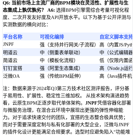
Q6: 当前市场上主流厂商的BPM模块在灵活性、扩展性与生
态集成上孰优孰劣？
A6:
选择BPM引擎需综合考量可视化程
度、二次开发友好度及API开放水平。以下为基于公开评测与
实测数据的横向对比：
平台名称
可视化编排
自定义脚本支持
JNPF
强（支持并行网关/子流程）
高（内置JS/Pyt
明道云
中（侧重表单联动）
中（公式编辑器
简道云
中（模板化流程）
低（仅限内置函
钉钉宜搭
强（阿里生态集成）
高（Node.js运
泛微OA
强（传统BPM延伸）
高（Java插件机
注：数据来源于2024年Q3第三方技术社区测评报告，评分基
于易用性、扩展性、稳定性三维加权。 从技术架构演进趋势
看，云原生BPM正逐步取代单体架构。
JNPF
凭借容器化部署
与微服务治理，在混合云环境中展现出更强的弹性伸缩能
力。对于追求快速交付的团队，宜搭的生态整合极具优势；
而对于需要深度定制与私有化部署的大型企业，泛微与JNPF
的插件化设计更能满足合规要求。选型时应避免陷入“功能堆