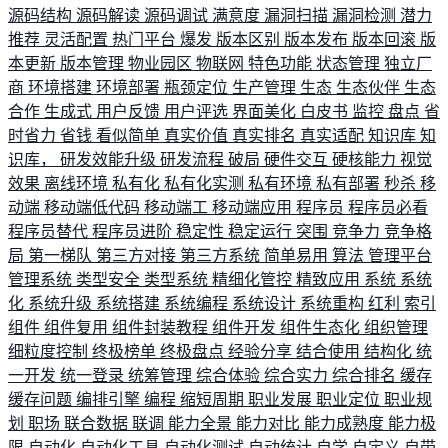
源码结构
源码解读
源码调试
满意度
漏洞扫描
漏洞检测
潜力
推荐
灵活配置
热门平台
爆发
版本区别
版本发布
版本回滚
版
本更新
版本管理
物业园区
物联网
特色功能
状态管理
独立厂
商
环境搭建
环境部署
瓶颈定位
生产管理
生态
生态伙伴
生态
合作
生成式
用户反馈
用户评选
界面美化
白皮书
监控
盘点
省
时省力
省钱
看似简单
真实价值
真实排名
真实适配
知识库
知
识库，
研发效能升级
研发流程
破局
硬件交互
硬核能力
视觉
效果
离线环境
私有化
私有化实测
私有环境
私有部署
秒杀
移
动端
移动端低代码
移动端工
移动端应用
程序员
程序员必看
程序员替代
程序员进阶
稳定性
稳定运行
突围
竞争力
竞争格
局
第一梯队
第三方对接
第三方系统
简单易用
算法
管理平台
管理系统
类型安全
类型系统
精细化管控
精致应用
系统
系统
化
系统升级
系统搭建
系统编程
系统设计
系统重构
红利
索引
组件
组件复用
组件封装教程
组件开发
组件生态化
组织管理
细粒度控制
终极榜单
终极盘点
经验分享
结合使用
结构化
统
一开发
统一登录
统筹管理
综合体验
综合实力
综合排名
缓存
缓存问题
编排引擎
编程
缩短周期
职业发展
职业定位
职业规
划
职场
联合数据
联调
能力全景
能力对比
能力成熟度
能力极
限
自动化
自动化工具
自动化测试
自动统计
自学
自定义
自带