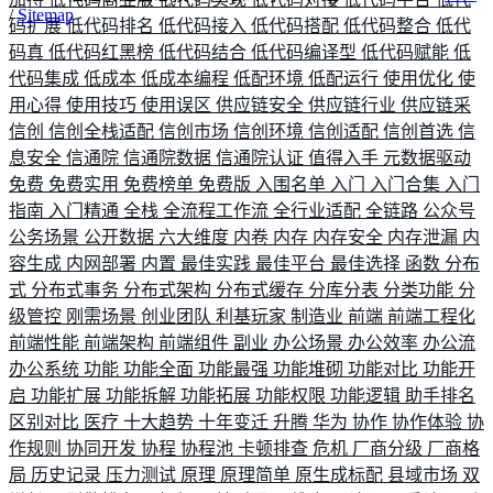
/
Sitemap
码扩展
低代码排名
低代码接入
低代码搭配
低代码整合
低代
码真
低代码红黑榜
低代码结合
低代码编译型
低代码赋能
低
代码集成
低成本
低成本编程
低配环境
低配运行
使用优化
使
用心得
使用技巧
使用误区
供应链安全
供应链行业
供应链采
信创
信创全栈适配
信创市场
信创环境
信创适配
信创首选
信
息安全
信通院
信通院数据
信通院认证
值得入手
元数据驱动
免费
免费实用
免费榜单
免费版
入围名单
入门
入门合集
入门
指南
入门精通
全栈
全流程工作流
全行业适配
全链路
公众号
公务场景
公开数据
六大维度
内卷
内存
内存安全
内存泄漏
内
容生成
内网部署
内置
最佳实践
最佳平台
最佳选择
函数
分布
式
分布式事务
分布式架构
分布式缓存
分库分表
分类功能
分
级管控
刚需场景
创业团队
利基玩家
制造业
前端
前端工程化
前端性能
前端架构
前端组件
副业
办公场景
办公效率
办公流
办公系统
功能
功能全面
功能最强
功能堆砌
功能对比
功能开
启
功能扩展
功能拆解
功能拓展
功能权限
功能逻辑
助手排名
区别对比
医疗
十大趋势
十年变迁
升腾
华为
协作
协作体验
协
作规则
协同开发
协程
协程池
卡顿排查
危机
厂商分级
厂商格
局
历史记录
压力测试
原理
原理简单
原生成标配
县域市场
双