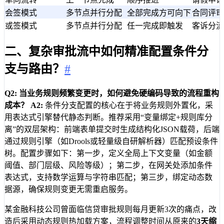
会签模式
多节点并行分配
全部完成方可向下
合同评审
或签模式
多节点并行分配
任一完成即触发
客诉分流
二、复杂审批流中如何精准配置条件分
支与路由？
#
Q2: 当业务规则频繁变更时，如何避免硬编码导致的流程重构
成本？
A2:
条件分支配置的核心在于将业务规则外置化，采
用表达式引擎替代静态判断。推荐采用“变量绑定+规则库分
离”的双层架构：前端表单提交时生成结构化JSON载荷，后端
通过规则引擎（如Drools或轻量级自研解析器）匹配预设条件
树。配置步骤如下：第一步，定义全局上下文变量（如金额
阈值、部门层级、风险等级）；第二步，在网关处添加条件
表达式，支持数学运算与字符串匹配；第三步，绑定动态数
据源，确保规则变更无需重启服务。
某金融科技公司曾面临信贷审批规则每月更新3次的痛点，改
造后采用动态规则热加载方案，流程调整时间从原来的
3天缩