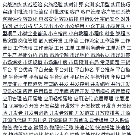
实战演练
实战经验
实施经验
实时计算
实测
实用型
实用技巧
实践
审批流
审批流程
审批逻辑
客户
客户管理
客户管理系统
客观评价
容器化
容器安全
容器编排
容错设计
密码安全
对外
访问
对比分析
导入导出
小众
小众好用
小众工具
小型团队
小
型项目
小微企业首选
小白指南
小白教程
小程序
就业
岁程序
员突围
岗位管理
嵌入式开发
工作流
工作流定
工作流异
工作
流日
工作流权
工作流版
工具
工单
工单服务结合
工单系统
工
厂生产
差距分析
市场
市场份额
市场地位
市场数据
市场洞察
市场爆发
市场规模
市场集中度
市场预测
布局
常见问题
干货
平台
平台优势
平台安全
平台对比
平台排名
平台推荐
平台搭
建
平台清单
平台盘点
平台追赶
平民玩家
平稳升级
年度口碑
年度潜力
年度趋势
年弯路
并发
并发控制
并发编程
并行开发
应急处理
应用
应用场景
应用库
应用开发
应用模板
应用管控
应用管理
应用落地
应用轻松落地
应用迭代
底层原理
底层逻
辑
底层驱动
开发
开发实战
开发效率
开发模式
开发真
开发经
验
开发者
开发者必备
开发者效能
开发范式
开放度排名
开源
开源低代码
开源排名
开源源码
开源首选
异步编程
录入系统
微信
微信生态
微服务
微服务迁移
快速定位
快速搭建
快速检
索
快速落地
性价比
性价比出众
性能
性能优化
性能对比
性能