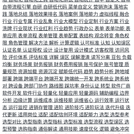
自带流程引擎
自研
自研低代码
菜单自定义
营销泡沫
落地实
践
落地总结
落地效果排名
落地案例
落地能力
虚拟线程
融合
行业
行业专属
行业乱象
行业大模型
行业定制
行业方案
行业
洗牌
行业现状
行业红利
行业趋势
行政办公
表单
表单功能
表
单应用
表单流程
表单管理
表单配置
表结构
观念转变
角色权
限
角色管理
解决方法
解析
计算逻辑
认可标准
认知
认知误区
认证名单
认证授权
设计
设计复用
设计模式
访客权限
访问风
险
评价体系
评估标准
详解
误区
误解澄清
读写分离
豆包
负载
均衡
财务场景
财务报销
财务费用报销
账号保护
账号管理
质
量规范
资源加载
资源沉淀
赋能低代码
趋势
趋势分析
跨地域
部署
跨端
跨端平台
跨端开发
跨端统一开发
跨系统业
跨系统
对
跨设备
跨部门协作
路线图
踩坑率
身份认证
转型
软件厂商
软件开发
软件行业
轻量化
轻量应用
轻量源码
辅助编程
边界
分析
边缘计算
运维成本
运维技能
运维省心
运行效率
运行状
态
运行监控
进销存管理
进阶
进阶技巧
进阶玩法
迭代升级
迭
代更新
适用岗位
适配
适配信创环境
适配能力
选型
选型参考
选型对比
选型指南
选型指标
选型标准
选型流程
选型误区
选
型预警
选购指南
通俗解读
通用技能
速度优化
逻辑
避免冲突