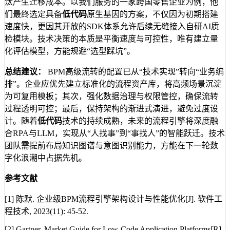
汰产生迁移成本。以我们服务的一家跨国零售企业为例，他
们最终选定具备
低代码
原生基因的方案，不仅因为初期搭建
速度快，更因其开放的SDK体系允许后续无缝接入自研AI质
检模块。技术决策的本质是平衡速度与可控性，唯有建立量
化评估模型，方能规避“选型踩坑”。
总结建议：
BPM高级流转的配置已从“技术实现”转向“业务编
排”。企业应优先建立标准化的流程资产库，将高频场景沉淀
为可复用模板；其次，强化数据治理与权限管控，确保流转
过程透明可控；最后，保持架构的渐进式演进，避免过度设
计。随着
低代码
技术的持续成熟，未来的流程引擎将深度融
合RPA与LLM，实现从“人找事”到“事找人”的智能跃迁。技术
团队需提前布局知识图谱与意图识别能力，方能在下一轮数
字化浪潮中占据先机。
参考文献
[1] 陈默. 企业级BPM流程引擎架构设计与性能优化[J]. 软件工
程技术, 2023(11): 45-52.
[2] Gartner. Market Guide for Low-Code Application Platforms[R].