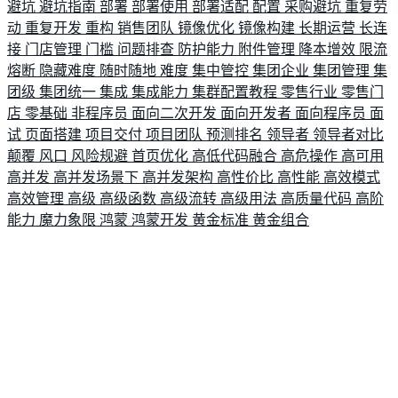
避坑
避坑指南
部署
部署使用
部署适配
配置
采购避坑
重复劳
动
重复开发
重构
销售团队
镜像优化
镜像构建
长期运营
长连
接
门店管理
门槛
问题排查
防护能力
附件管理
降本增效
限流
熔断
隐藏难度
随时随地
难度
集中管控
集团企业
集团管理
集
团级
集团统一
集成
集成能力
集群配置教程
零售行业
零售门
店
零基础
非程序员
面向二次开发
面向开发者
面向程序员
面
试
页面搭建
项目交付
项目团队
预测排名
领导者
领导者对比
颠覆
风口
风险规避
首页优化
高低代码融合
高危操作
高可用
高并发
高并发场景下
高并发架构
高性价比
高性能
高效模式
高效管理
高级
高级函数
高级流转
高级用法
高质量代码
高阶
能力
魔力象限
鸿蒙
鸿蒙开发
黄金标准
黄金组合