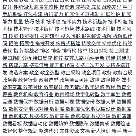
提升
性能调优
愿景完整性
慢查询
成熟度
成长
战略差异
手写
手机系统
打包构建
执行能力
扩展性
扩展机制
扩展维护
扩展
能力
批量
技巧
技术
技术债
技术实力
技术新趋势
技术标准
技
术栈
技术管理
技术编程
技术趋势
技术路线
技术门槛
技术风
口
技能
技能提升
技能转型
投入回报
报告解读
拆解
拆解低代
码
拒绝
拓展性
拖拽开发
拖拽式搭建
持续交付
持续优化
持续
迭代
指南
挑战者
排名
排查
排行榜
接单
接口对接
接口测试
接口耗时分析
接口集成
推荐
提效思路
插件更新
搭建
搭建思
路
搭建方案
搭建流程
撕开低代码
支持二次开发
支持多端开
发
改造方案
政企
政企选型
政企采购
政企项目
政务
政务合规
政务类
政务行业
政务选型
政务项目可用
故障
故障排查
效率
效率变革
效率对比
效率提升
教务管理
教学思路
教程
教育全
覆盖
教育机构
教育行业
教育领域
数字化转型
数字孪生
数据
互通
数据保护
数据分析
数据可视
数据备份
数据大屏
数据孤
岛
数据安全
数据对接
数据库
数据库优化
数据库设计
数据库
锁
数据报表
数据权限
数据查看
数据模型
数据治理
数据清理
数据看板
数据自动化
数据防护
数据隐私
数据集成
数据验证
数智化
整体规划
整洁代码
文件资源
文档
新人培训
新手
新手