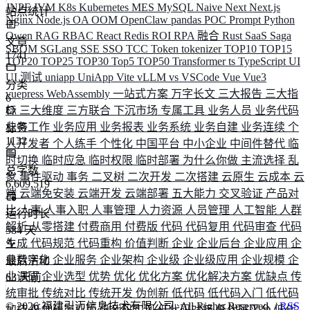
JNPF
JVM
K8s
Kubernetes
MES
MySQL
Naive
Next
Next.js
站点统计
Nginx
Node.js
OA
OOM
OpenClaw
pandas
POC
Prompt
Python
Qwen
RAG
RBAC
React
Redis
ROI
RPA 融合
Rust
SaaS
Saga
文章
SBOM
SGLang
SSE
SSO
TCC
Token
tokenizer
TOP10
TOP15
1741
TOP20
TOP25
TOP30
Top5
TOP50
Transformer
ts
TypeScript
UI
UI 测试
uniapp
UniApp
Vite
vLLM
vs
VSCode
Vue
Vue3
分类
vuepress
WebAssembly
一站式方案
万字长文
三大报告
三大指
6
标
三大维度
三方联合
下沉市场
专属工具
业务人员
业务代码
业务工作
业务应用
业务报表
业务系统
业务自建
业务连续
个
标签
1132
人开发者
个人练手
个性化
中国平台
中小企业
中间件替代
临
时切换
临时应急
临时权限
临时部署
为什么你做
主流选择
乱
总字数
象
事件驱动
事务
二叉树
二次开发
二次搭建
云原生
云成本
云
6,609,519
端
云端免安装
云端开发
云端部署
五大能力
交叉验证
产品对
比
人事
人事入职
人事管理
人力资源
人员管理
人工智能
人群
运行时长
解析
从零搭建
付费商用
付费版
代码
代码复用
代码审查
代码
584
天
生成
代码规范
代码重构
价值判断
企业
企业后台
企业应用
企
业数字化
企业服务
企业架构
企业级
企业级应用
企业规模
企
最后活动
业调研
企业选型
优势
优化
优化方案
优化解决方案
优缺点
传
63
天前
统审批
传统对比
传统开发
伪创新
低代码
低代码入门
低代码
©
2026
福建引迈信息技术有限公司. All Rights Reserved. /
RSS
加持
低代码商业版
低代码实现
低代码对接
低代码平台
低代