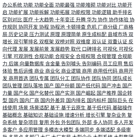
办公系统
功能
功能全面
功能最强
功能堆砌
功能对比
功能开
启
功能扩展
功能拆解
功能拓展
功能权限
功能逻辑
助手排名
区别对比
医疗
十大趋势
十年变迁
升腾
华为
协作
协作体验
协
作规则
协同开发
协程
协程池
卡顿排查
危机
厂商分级
厂商格
局
历史记录
压力测试
原理
原理简单
原生成标配
县域市场
双
增长
双引擎排名
双框架
双榜对照
双维度
双认证
双重认证
反
向代理
发展
发展前景
发展趋势
取代
口碑排名
可视化
可视化
引擎
可观测性
合规功能
合规安全
合规权限
合规管理
合规能
力
后端
向量数据库
含金量
告别噱头
告别编码
员工应用
售后
体验
售后运维
商业
商业化
商业逻辑
商用
商用低代码
商用开
发
商用首选
团队专属
团队分工
团队协作
团队协同
团队成长
团队管理
团队落地
国产
国产份额
国产低代码
国产冲击
国产
力量
国产化
国产化替代
国产实测
国产崛起
国产推荐
国企转
型
国内
国内厂商
国内外差异
国内排名
国内标杆
国际巨头
在
线使用
场景
场景适配
基于
基于云原生
基于低代码
基础操作
基础概念
基础知识
基础设施
增速分析
增长引擎
复杂业务
复
杂系统
复杂项目
复用
外包
外包团队
外部
多人协同
多人开发
多客户
多应用管理
多模态大模型
多端同步
多端适配
多级审