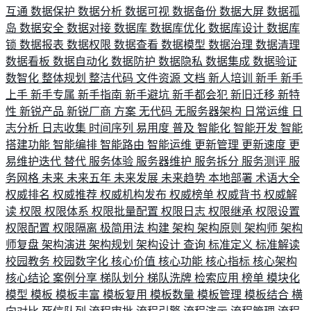
互通
数据保护
数据分析
数据可视
数据备份
数据大屏
数据孤
岛
数据安全
数据对接
数据库
数据库优化
数据库设计
数据库
锁
数据报表
数据权限
数据查看
数据模型
数据治理
数据清理
数据看板
数据自动化
数据防护
数据隐私
数据集成
数据验证
数智化
整体规划
整洁代码
文件资源
文档
新人培训
新手
新手
上手
新手专属
新手指南
新手避坑
新手都会犯
新旧迁移
新特
性
新锐产品
新锐厂商
方案
无代码
无服务器架构
日常运维
日
志分析
日志收集
时间序列
易用度
普及
智能化
智能开发
智能
搭建功能
智能编排
智能路由
智能运维
更新管理
更新速度
更
易维护迭代
替代
服务体验
服务器维护
服务拆分
服务测评
服
务网格
未来
未来五年
未来发展
未来趋势
本地部署
术语大全
权威排名
权威推荐
权威机构发布
权威榜单
权威背书
权威解
读
权限
权限体系
权限批量配置
权限日志
权限继承
权限设置
权限配置
权限隔离
极简用法
构建
架构
架构原则
架构师
架构
师复盘
架构演进
架构规划
架构设计
查询
标准定义
标准解读
校园教务
校园数字化
核心价值
核心功能
核心指标
核心架构
核心结论
案例分享
梯队划分
梯队洗牌
检索应用
榜单
模块化
模型
模板
模板丰富
模板复用
模板数量
模板管理
模板结合
横