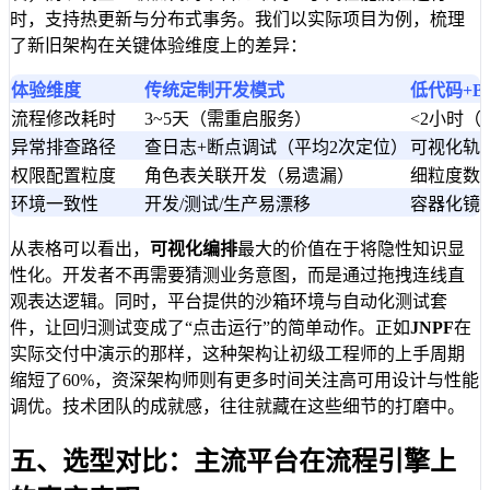
时，支持热更新与分布式事务。我们以实际项目为例，梳理
了新旧架构在关键体验维度上的差异：
体验维度
传统定制开发模式
低代码+B
流程修改耗时
3~5天（需重启服务）
<2小时
异常排查路径
查日志+断点调试（平均2次定位）
可视化轨
权限配置粒度
角色表关联开发（易遗漏）
细粒度数
环境一致性
开发/测试/生产易漂移
容器化镜
从表格可以看出，
可视化编排
最大的价值在于将隐性知识显
性化。开发者不再需要猜测业务意图，而是通过拖拽连线直
观表达逻辑。同时，平台提供的沙箱环境与自动化测试套
件，让回归测试变成了“点击运行”的简单动作。正如
JNPF
在
实际交付中演示的那样，这种架构让初级工程师的上手周期
缩短了60%，资深架构师则有更多时间关注高可用设计与性能
调优。技术团队的成就感，往往就藏在这些细节的打磨中。
五、选型对比：主流平台在流程引擎上