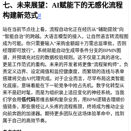
七、未来展望：AI赋能下的无感化流程
构建新范式
#
站在当前节点往上看，流程自动化正在经历从“辅助提效”向
“智能自治”的跨越。大语言模型的接入，让自然语言转流程图
成为可能。你只需要输入“采购金额超十万需总监审批，否则
经理即可放行”，系统就能自动生成带条件分支的BPMN图
谱，并预填充对应的数据校验规则。这不仅是工具的进化，
更是工作范式的重构。未来的开发者将更像“流程架构师”，负
责定义边界、设定阈值和监控健康度，而繁琐的连线与表单
搭建将交由AI代理完成。对于企业而言，尽早布局这类智能
化底座，意味着能在下一轮竞争中抢占先机。数字化转型从
来不是赶时髦，而是为组织装上适应变化的神经系统。当我
们学会用
低代码
思维去解构复杂业务，用BPM逻辑去理顺价
值链条，那些曾经让人头疼的流程瓶颈，终将成为推动企业
向前奔跑的加速器。期待更多团队在这场体验革命中，找到
属于自己的高效节奏。