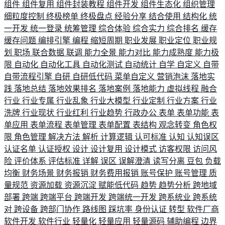
组件
组件复用
组件封装教程
组件开发
组件生态化
组织管理
细粒度控制
终极榜单
终极盘点
经验分享
结合使用
结构化
统
一开发
统一登录
统筹管理
综合体验
综合实力
综合排名
缓存
缓存问题
编排引擎
编程
缩短周期
职业发展
职业定位
职业规
划
职场
联合数据
联调
能力全景
能力对比
能力成熟度
能力极
限
自动化
自动化工具
自动化测试
自动统计
自学
自定义
自带
自带流程引擎
自研
自研低代码
菜单自定义
营销泡沫
落地实
践
落地总结
落地效果排名
落地案例
落地能力
虚拟线程
融合
行业
行业专属
行业乱象
行业大模型
行业定制
行业方案
行业
洗牌
行业现状
行业红利
行业趋势
行政办公
表单
表单功能
表
单应用
表单流程
表单管理
表单配置
表结构
观念转变
角色权
限
角色管理
解决方法
解析
计算逻辑
认可标准
认知
认知误区
认证名单
认证授权
设计
设计复用
设计模式
访客权限
访问风
险
评价体系
评估标准
详解
误区
误解澄清
读写分离
豆包
负载
均衡
财务场景
财务报销
财务费用报销
账号保护
账号管理
质
量规范
资源加载
资源沉淀
赋能低代码
趋势
趋势分析
跨地域
部署
跨端
跨端平台
跨端开发
跨端统一开发
跨系统业
跨系统
对
跨设备
跨部门协作
路线图
踩坑率
身份认证
转型
软件厂商
软件开发
软件行业
轻量化
轻量应用
轻量源码
辅助编程
边界