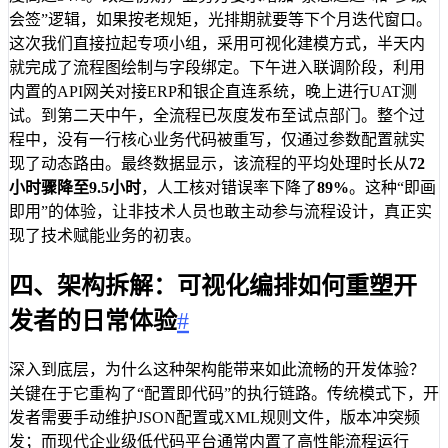
会签”逻辑，如果按老规矩，光排期就要等下个月迭代窗口。
这次我们直接拉起专项小组，采用可视化建模方式，半天内
就完成了流程图绘制与字段绑定。下午进入联调阶段，利用
内置的API网关对接ERP和银企直连系统，晚上进行UAT测
试。到第二天中午，全流程已灰度发布至试点部门。整个过
程中，没有一行核心业务代码被重写，仅通过参数配置就实
现了动态路由。最终数据显示，该流程的平均处理时长从
72
小时骤降至9.5小时
，人工核对错误率下降了
89%
。这种“即画
即用”的体验，让非技术人员也敢主动参与流程设计，真正实
现了技术赋能业务的初衷。
四、架构拆解：可视化编排如何重塑开
发者的日常体验
#
深入到底层，为什么这种架构能带来如此流畅的开发体验？
关键在于它重构了“配置即代码”的执行链路。传统模式下，开
发者需要手动维护JSON配置或XML规则文件，版本冲突频
发；而现代企业级低代码平台通常内置了高性能流程运行