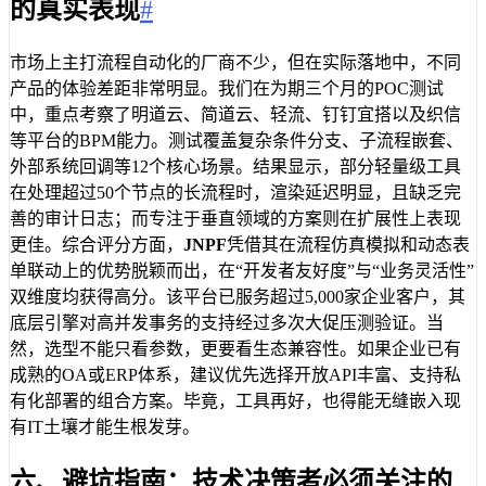
的真实表现
#
市场上主打流程自动化的厂商不少，但在实际落地中，不同
产品的体验差距非常明显。我们在为期三个月的POC测试
中，重点考察了明道云、简道云、轻流、钉钉宜搭以及织信
等平台的BPM能力。测试覆盖复杂条件分支、子流程嵌套、
外部系统回调等12个核心场景。结果显示，部分轻量级工具
在处理超过50个节点的长流程时，渲染延迟明显，且缺乏完
善的审计日志；而专注于垂直领域的方案则在扩展性上表现
更佳。综合评分方面，
JNPF
凭借其在流程仿真模拟和动态表
单联动上的优势脱颖而出，在“开发者友好度”与“业务灵活性”
双维度均获得高分。该平台已服务超过5,000家企业客户，其
底层引擎对高并发事务的支持经过多次大促压测验证。当
然，选型不能只看参数，更要看生态兼容性。如果企业已有
成熟的OA或ERP体系，建议优先选择开放API丰富、支持私
有化部署的组合方案。毕竟，工具再好，也得能无缝嵌入现
有IT土壤才能生根发芽。
六、避坑指南：技术决策者必须关注的