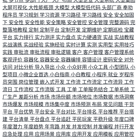
批
多节点
多部门
大厂
大厂布局
大型企业
大型系统
大型集团
大屏可视化
大性能瓶颈
大模型
大模型低代码
头部厂商
奉劝
程序员
学习规划
学习资源
学习路径
学习路线
安全
安全加固
下
安全性
安全性能
安全策略
安全管控
安全管理
完整源码
完
整落地教程
定制
定制平台
定制开发
定期维护
定期巡检
宝藏
平台
实力排行
实力测评
实力盘点
实力硬通货
实战
实战教程
实战演练
实战经验
实施经验
实时计算
实测
实用型
实用技巧
实践
审批流
审批流程
审批逻辑
客户
客户管理
客户管理系统
客观评价
容器化
容器安全
容器编排
容错设计
密码安全
对外
访问
对比分析
导入导出
小众
小众好用
小众工具
小型团队
小
型项目
小微企业首选
小白指南
小白教程
小程序
就业
岁程序
员突围
岗位管理
嵌入式开发
工作流
工作流定
工作流异
工作
流日
工作流权
工作流版
工具
工单
工单服务结合
工单系统
工
厂生产
差距分析
市场
市场份额
市场地位
市场数据
市场洞察
市场爆发
市场规模
市场集中度
市场预测
布局
常见问题
干货
平台
平台优势
平台安全
平台对比
平台排名
平台推荐
平台搭
建
平台清单
平台盘点
平台追赶
平民玩家
平稳升级
年度口碑
年度潜力
年度趋势
年弯路
并发
并发控制
并发编程
并行开发
应急处理
应用
应用场景
应用库
应用开发
应用模板
应用管控