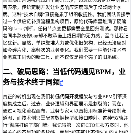
某头部IT咨询机构2024年调研显示，超过68%的企业中层管理
者表示，传统定制开发让业务响应速度滞后了整整两个季
度。这种“技术自嗨”直接拖累了组织敏捷性。我们团队曾接手
过一个供应链补货流程重构项目，原始代码库里堆满了硬编
码的if-else判断，任何节点变更都需要全量回归测试。那种看
着同事熬夜修bug却不敢承诺上线日期的无力感，至今让我记
忆犹新。显然，单纯靠堆人力或优化旧架构，已经无法应对
如今碎片化、高频次的业务变化。我们需要一种能让技术与
业务真正同频的新工具，而不仅仅是换个壳子的旧系统。
二、破局思路：当低代码遇见BPM，业
务与技术终于同频
#
真正的转机出现在我们将
低代码开发
框架与专业BPM引擎深
度集成之后。过去，业务逻辑和界面展示是割裂的；现在，
通过可视化流程画布，业务专家可以直接用标准符号绘制泳
道图，而技术侧只需配置数据模型和接口映射。这种“双轨并
行”彻底打破了部门墙。我记得第一次向CTO汇报方案时，他
最关心的不是功能多炫酷，而是“能不能让不懂SQL的人也能