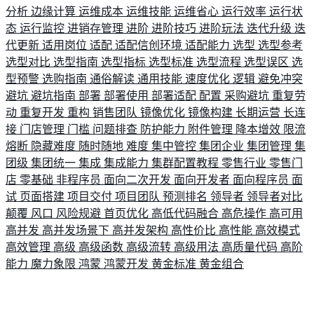
分析
边缘计算
运维成本
运维技能
运维省心
运行效率
运行状
态
运行监控
进销存管理
进阶
进阶技巧
进阶玩法
迭代升级
迭
代更新
适用岗位
适配
适配信创环境
适配能力
选型
选型参考
选型对比
选型指南
选型指标
选型标准
选型流程
选型误区
选
型预警
选购指南
通俗解读
通用技能
速度优化
逻辑
避免冲突
避坑
避坑指南
部署
部署使用
部署适配
配置
采购避坑
重复劳
动
重复开发
重构
销售团队
镜像优化
镜像构建
长期运营
长连
接
门店管理
门槛
问题排查
防护能力
附件管理
降本增效
限流
熔断
隐藏难度
随时随地
难度
集中管控
集团企业
集团管理
集
团级
集团统一
集成
集成能力
集群配置教程
零售行业
零售门
店
零基础
非程序员
面向二次开发
面向开发者
面向程序员
面
试
页面搭建
项目交付
项目团队
预测排名
领导者
领导者对比
颠覆
风口
风险规避
首页优化
高低代码融合
高危操作
高可用
高并发
高并发场景下
高并发架构
高性价比
高性能
高效模式
高效管理
高级
高级函数
高级流转
高级用法
高质量代码
高阶
能力
魔力象限
鸿蒙
鸿蒙开发
黄金标准
黄金组合