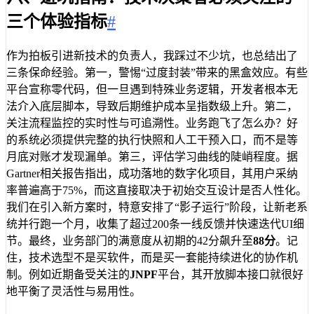
三个体验指标
#
作为拍板引进新技术的负责人，我踩过不少坑，也总结出了
三条保命经验。第一，警惕“过度封装”带来的黑盒效应。有些
平台宣称零代码，但一旦遇到特殊业务逻辑，开发者根本无
法介入底层脚本，导致后期维护成本呈指数级上升。第二，
关注流程监控的实时性与可追溯性。业务跑飞了怎么办？好
的系统必须提供完整的执行快照和人工干预入口，而不是等
月底对账才发现漏单。第三，评估学习曲线的陡峭程度。据
Gartner相关报告指出，成功落地的数字化项目，其用户采纳
率普遍高于75%，而这直接取决于初始交互设计是否人性化。
我们在引入新方案时，特意安排了“影子运行”阶段，让新老系
统并行跑一个月，收集了超过200条一线反馈并快速迭代UI细
节。最终，业务部门的满意度从初期的42分飙升至
88分
。记
住，技术选型不是买软件，而是买一套能持续进化的协作机
制。例如近期备受关注的
JNPF
平台，其开放脚本接口就很好
地平衡了灵活性与易用性。