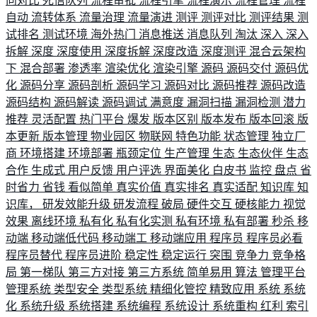
向对比
死信队列
流程审批
流程引擎
流程演示
流程管理
流程
自动
流转体系
流量治理
流量演进
测评
测评对比
测评结果
测
试排名
测试环境
海外热门
消息推送
消息队列
淘汰
深入
深入
拆解
深度
深度使用
深度拆解
深度改造
深度测评
混合云架构
下
混合部署
渗透率
渲染优化
渲染引擎
源码
源码交付
源码优
化
源码分享
源码剖析
源码学习
源码对比
源码推荐
源码改造
源码结构
源码解读
源码调试
满意度
漏洞扫描
漏洞检测
潜力
推荐
灵活配置
热门平台
爆发
版本区别
版本发布
版本回滚
版
本更新
版本管理
物业园区
物联网
特色功能
状态管理
独立厂
商
环境搭建
环境部署
瓶颈定位
生产管理
生态
生态伙伴
生态
合作
生成式
用户反馈
用户评选
界面美化
白皮书
监控
盘点
省
时省力
省钱
看似简单
真实价值
真实排名
真实适配
知识库
知
识库，
研发效能升级
研发流程
破局
硬件交互
硬核能力
视觉
效果
离线环境
私有化
私有化实测
私有环境
私有部署
秒杀
移
动端
移动端低代码
移动端工
移动端应用
程序员
程序员必看
程序员替代
程序员进阶
稳定性
稳定运行
突围
竞争力
竞争格
局
第一梯队
第三方对接
第三方系统
简单易用
算法
管理平台
管理系统
类型安全
类型系统
精细化管控
精致应用
系统
系统
化
系统升级
系统搭建
系统编程
系统设计
系统重构
红利
索引