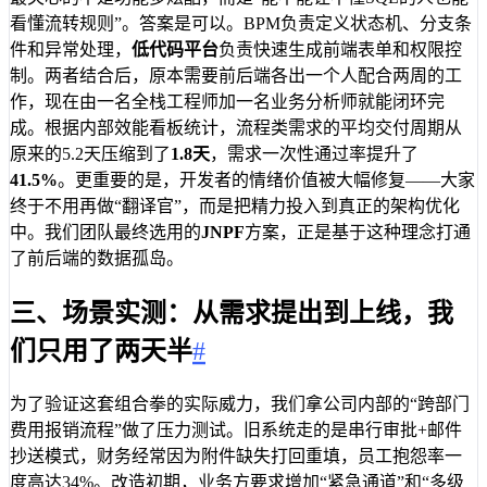
看懂流转规则”。答案是可以。BPM负责定义状态机、分支条
件和异常处理，
低代码平台
负责快速生成前端表单和权限控
制。两者结合后，原本需要前后端各出一个人配合两周的工
作，现在由一名全栈工程师加一名业务分析师就能闭环完
成。根据内部效能看板统计，流程类需求的平均交付周期从
原来的5.2天压缩到了
1.8天
，需求一次性通过率提升了
41.5%
。更重要的是，开发者的情绪价值被大幅修复——大家
终于不用再做“翻译官”，而是把精力投入到真正的架构优化
中。我们团队最终选用的
JNPF
方案，正是基于这种理念打通
了前后端的数据孤岛。
三、场景实测：从需求提出到上线，我
们只用了两天半
#
为了验证这套组合拳的实际威力，我们拿公司内部的“跨部门
费用报销流程”做了压力测试。旧系统走的是串行审批+邮件
抄送模式，财务经常因为附件缺失打回重填，员工抱怨率一
度高达34%。改造初期，业务方要求增加“紧急通道”和“多级