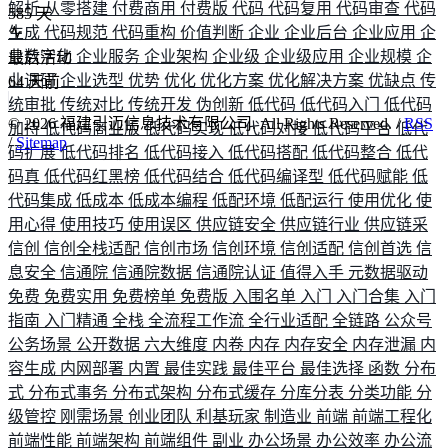
解析
从零搭建
付费商用
付费版
代码
代码复用
代码审查
代码
585
天
生成
代码规范
代码重构
价值判断
企业
企业后台
企业应用
企
业数字化
企业服务
企业架构
企业级
企业级应用
企业规模
企
最后活动
业调研
企业选型
优势
优化
优化方案
优化解决方案
优缺点
传
64
天前
统审批
传统对比
传统开发
伪创新
低代码
低代码入门
低代码
©
2026
福建引迈信息技术有限公司. All Rights Reserved. /
RSS
加持
低代码商业版
低代码实现
低代码对接
低代码平台
低代
/
Sitemap
码扩展
低代码排名
低代码接入
低代码搭配
低代码整合
低代
码真
低代码红黑榜
低代码结合
低代码编译型
低代码赋能
低
代码集成
低成本
低成本编程
低配环境
低配运行
使用优化
使
用心得
使用技巧
使用误区
供应链安全
供应链行业
供应链采
信创
信创全栈适配
信创市场
信创环境
信创适配
信创首选
信
息安全
信通院
信通院数据
信通院认证
值得入手
元数据驱动
免费
免费实用
免费榜单
免费版
入围名单
入门
入门合集
入门
指南
入门精通
全栈
全流程工作流
全行业适配
全链路
公众号
公务场景
公开数据
六大维度
内卷
内存
内存安全
内存泄漏
内
容生成
内网部署
内置
最佳实践
最佳平台
最佳选择
函数
分布
式
分布式事务
分布式架构
分布式缓存
分库分表
分类功能
分
级管控
刚需场景
创业团队
利基玩家
制造业
前端
前端工程化
前端性能
前端架构
前端组件
副业
办公场景
办公效率
办公流