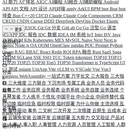
AI 能力
AI"排名
AIGC
AI编程
AI融合
AI辅助编程
Android
API
API 文档
API 设计
API对接
apply
ArkUI
BPM
bug
Bug
bug
排查
Bun
C++20
CI/CD
Claude
Claude Code
Components
CRM
CRUD
CSDN
Cursor
DDD
DeepSeek
DevOps
Docker
Elastic
ELK
Elysia
ESQL
Git
Git 分支
GitLab
Go
Go 泛型
Go 语言
更多
H5/APP
IDC 报告
IDC 数据
IDEA
IM 系统
IoT
Istio
ISV
Java
JNPF
JVM
K8s
Kubernetes
MES
MySQL
Naive
Next
Next.js
站点统计
Nginx
Node.js
OA
OOM
OpenClaw
pandas
POC
Prompt
Python
Qwen
RAG
RBAC
React
Redis
ROI
RPA 融合
Rust
SaaS
Saga
文章
SBOM
SGLang
SSE
SSO
TCC
Token
tokenizer
TOP10
TOP15
1741
TOP20
TOP25
TOP30
Top5
TOP50
Transformer
ts
TypeScript
UI
UI 测试
uniapp
UniApp
Vite
vLLM
vs
VSCode
Vue
Vue3
分类
vuepress
WebAssembly
一站式方案
万字长文
三大报告
三大指
6
标
三大维度
三方联合
下沉市场
专属工具
业务人员
业务代码
业务工作
业务应用
业务报表
业务系统
业务自建
业务连续
个
标签
1132
人开发者
个人练手
个性化
中国平台
中小企业
中间件替代
临
时切换
临时应急
临时权限
临时部署
为什么你做
主流选择
乱
总字数
象
事件驱动
事务
二叉树
二次开发
二次搭建
云原生
云成本
云
6,609,519
端
云端免安装
云端开发
云端部署
五大能力
交叉验证
产品对
比
人事
人事入职
人事管理
人力资源
人员管理
人工智能
人群
运行时长