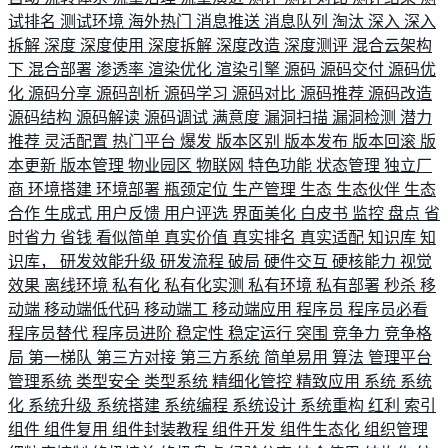
试排名
测试环境
海外热门
消息推送
消息队列
淘汰
深入
深入
拆解
深度
深度使用
深度拆解
深度改造
深度测评
混合云架构
下
混合部署
渗透率
渲染优化
渲染引擎
源码
源码交付
源码优
化
源码分享
源码剖析
源码学习
源码对比
源码推荐
源码改造
源码结构
源码解读
源码调试
满意度
漏洞扫描
漏洞检测
潜力
推荐
灵活配置
热门平台
爆发
版本区别
版本发布
版本回滚
版
本更新
版本管理
物业园区
物联网
特色功能
状态管理
独立厂
商
环境搭建
环境部署
瓶颈定位
生产管理
生态
生态伙伴
生态
合作
生成式
用户反馈
用户评选
界面美化
白皮书
监控
盘点
省
时省力
省钱
看似简单
真实价值
真实排名
真实适配
知识库
知
识库，
研发效能升级
研发流程
破局
硬件交互
硬核能力
视觉
效果
离线环境
私有化
私有化实测
私有环境
私有部署
秒杀
移
动端
移动端低代码
移动端工
移动端应用
程序员
程序员必看
程序员替代
程序员进阶
稳定性
稳定运行
突围
竞争力
竞争格
局
第一梯队
第三方对接
第三方系统
简单易用
算法
管理平台
管理系统
类型安全
类型系统
精细化管控
精致应用
系统
系统
化
系统升级
系统搭建
系统编程
系统设计
系统重构
红利
索引
组件
组件复用
组件封装教程
组件开发
组件生态化
组织管理