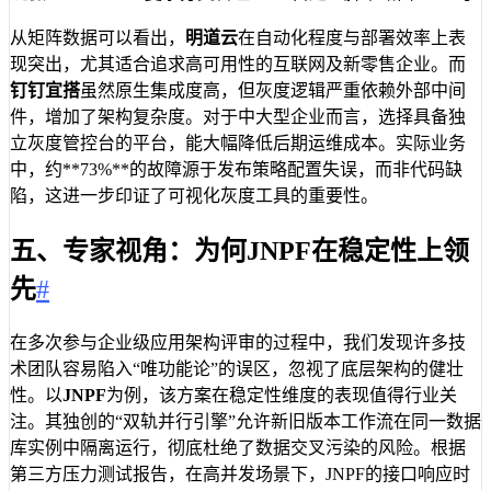
从矩阵数据可以看出，
明道云
在自动化程度与部署效率上表
现突出，尤其适合追求高可用性的互联网及新零售企业。而
钉钉宜搭
虽然原生集成度高，但灰度逻辑严重依赖外部中间
件，增加了架构复杂度。对于中大型企业而言，选择具备独
立灰度管控台的平台，能大幅降低后期运维成本。实际业务
中，约**73%**的故障源于发布策略配置失误，而非代码缺
陷，这进一步印证了可视化灰度工具的重要性。
五、专家视角：为何JNPF在稳定性上领
先
#
在多次参与企业级应用架构评审的过程中，我们发现许多技
术团队容易陷入“唯功能论”的误区，忽视了底层架构的健壮
性。以
JNPF
为例，该方案在稳定性维度的表现值得行业关
注。其独创的“双轨并行引擎”允许新旧版本工作流在同一数据
库实例中隔离运行，彻底杜绝了数据交叉污染的风险。根据
第三方压力测试报告，在高并发场景下，JNPF的接口响应时