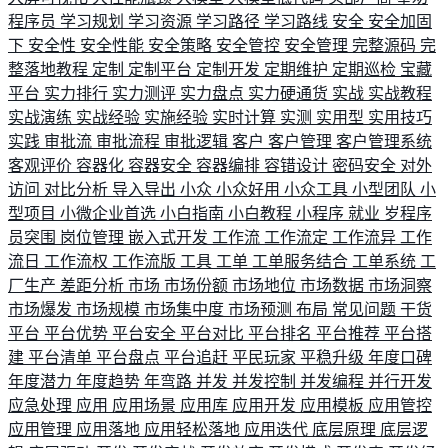
程序员
学习规划
学习资源
学习路径
学习路线
安全
安全加固
下
安全性
安全性能
安全策略
安全管控
安全管理
完整源码
完
整落地教程
定制
定制平台
定制开发
定期维护
定期巡检
宝藏
平台
实力排行
实力测评
实力盘点
实力硬通货
实战
实战教程
实战演练
实战经验
实施经验
实时计算
实测
实用型
实用技巧
实践
审批流
审批流程
审批逻辑
客户
客户管理
客户管理系统
客观评价
容器化
容器安全
容器编排
容错设计
密码安全
对外
访问
对比分析
导入导出
小众
小众好用
小众工具
小型团队
小
型项目
小微企业首选
小白指南
小白教程
小程序
就业
岁程序
员突围
岗位管理
嵌入式开发
工作流
工作流定
工作流异
工作
流日
工作流权
工作流版
工具
工单
工单服务结合
工单系统
工
厂生产
差距分析
市场
市场份额
市场地位
市场数据
市场洞察
市场爆发
市场规模
市场集中度
市场预测
布局
常见问题
干货
平台
平台优势
平台安全
平台对比
平台排名
平台推荐
平台搭
建
平台清单
平台盘点
平台追赶
平民玩家
平稳升级
年度口碑
年度潜力
年度趋势
年弯路
并发
并发控制
并发编程
并行开发
应急处理
应用
应用场景
应用库
应用开发
应用模板
应用管控
应用管理
应用落地
应用轻松落地
应用迭代
底层原理
底层逻