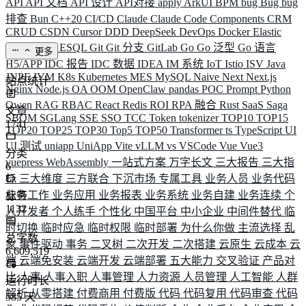
API
API 文档
API 设计
API对接
apply
ArkUI
BPM
bug
Bug
bug
排查
Bun
C++20
CI/CD
Claude
Claude Code
Components
CRM
CRUD
CSDN
Cursor
DDD
DeepSeek
DevOps
Docker
Elastic
ELK
Elysia
ESQL
Git
Git 分支
GitLab
Go
Go 泛型
Go 语言
更多
H5/APP
IDC 报告
IDC 数据
IDEA
IM 系统
IoT
Istio
ISV
Java
JNPF
JVM
K8s
Kubernetes
MES
MySQL
Naive
Next
Next.js
站点统计
Nginx
Node.js
OA
OOM
OpenClaw
pandas
POC
Prompt
Python
Qwen
RAG
RBAC
React
Redis
ROI
RPA 融合
Rust
SaaS
Saga
文章
SBOM
SGLang
SSE
SSO
TCC
Token
tokenizer
TOP10
TOP15
1741
TOP20
TOP25
TOP30
Top5
TOP50
Transformer
ts
TypeScript
UI
UI 测试
uniapp
UniApp
Vite
vLLM
vs
VSCode
Vue
Vue3
分类
vuepress
WebAssembly
一站式方案
万字长文
三大报告
三大指
6
标
三大维度
三方联合
下沉市场
专属工具
业务人员
业务代码
业务工作
业务应用
业务报表
业务系统
业务自建
业务连续
个
标签
1132
人开发者
个人练手
个性化
中国平台
中小企业
中间件替代
临
时切换
临时应急
临时权限
临时部署
为什么你做
主流选择
乱
总字数
象
事件驱动
事务
二叉树
二次开发
二次搭建
云原生
云成本
云
6,609,519
端
云端免安装
云端开发
云端部署
五大能力
交叉验证
产品对
比
人事
人事入职
人事管理
人力资源
人员管理
人工智能
人群
运行时长
解析
从零搭建
付费商用
付费版
代码
代码复用
代码审查
代码
585
天