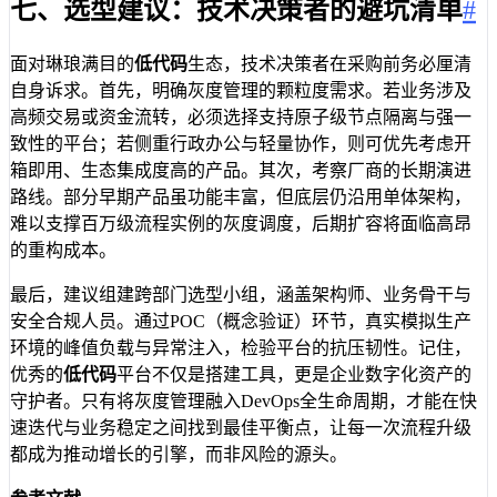
七、选型建议：技术决策者的避坑清单
#
面对琳琅满目的
低代码
生态，技术决策者在采购前务必厘清
自身诉求。首先，明确灰度管理的颗粒度需求。若业务涉及
高频交易或资金流转，必须选择支持原子级节点隔离与强一
致性的平台；若侧重行政办公与轻量协作，则可优先考虑开
箱即用、生态集成度高的产品。其次，考察厂商的长期演进
路线。部分早期产品虽功能丰富，但底层仍沿用单体架构，
难以支撑百万级流程实例的灰度调度，后期扩容将面临高昂
的重构成本。
最后，建议组建跨部门选型小组，涵盖架构师、业务骨干与
安全合规人员。通过POC（概念验证）环节，真实模拟生产
环境的峰值负载与异常注入，检验平台的抗压韧性。记住，
优秀的
低代码
平台不仅是搭建工具，更是企业数字化资产的
守护者。只有将灰度管理融入DevOps全生命周期，才能在快
速迭代与业务稳定之间找到最佳平衡点，让每一次流程升级
都成为推动增长的引擎，而非风险的源头。