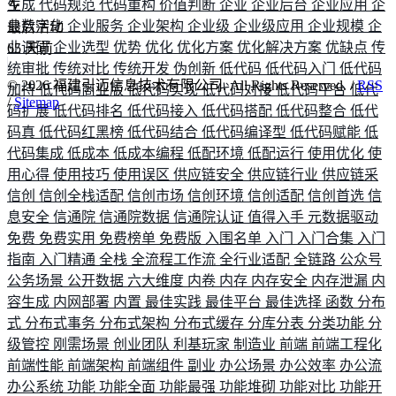
生成
代码规范
代码重构
价值判断
企业
企业后台
企业应用
企
业数字化
企业服务
企业架构
企业级
企业级应用
企业规模
企
最后活动
业调研
企业选型
优势
优化
优化方案
优化解决方案
优缺点
传
65
天前
统审批
传统对比
传统开发
伪创新
低代码
低代码入门
低代码
©
2026
福建引迈信息技术有限公司. All Rights Reserved. /
RSS
加持
低代码商业版
低代码实现
低代码对接
低代码平台
低代
/
Sitemap
码扩展
低代码排名
低代码接入
低代码搭配
低代码整合
低代
码真
低代码红黑榜
低代码结合
低代码编译型
低代码赋能
低
代码集成
低成本
低成本编程
低配环境
低配运行
使用优化
使
用心得
使用技巧
使用误区
供应链安全
供应链行业
供应链采
信创
信创全栈适配
信创市场
信创环境
信创适配
信创首选
信
息安全
信通院
信通院数据
信通院认证
值得入手
元数据驱动
免费
免费实用
免费榜单
免费版
入围名单
入门
入门合集
入门
指南
入门精通
全栈
全流程工作流
全行业适配
全链路
公众号
公务场景
公开数据
六大维度
内卷
内存
内存安全
内存泄漏
内
容生成
内网部署
内置
最佳实践
最佳平台
最佳选择
函数
分布
式
分布式事务
分布式架构
分布式缓存
分库分表
分类功能
分
级管控
刚需场景
创业团队
利基玩家
制造业
前端
前端工程化
前端性能
前端架构
前端组件
副业
办公场景
办公效率
办公流
办公系统
功能
功能全面
功能最强
功能堆砌
功能对比
功能开