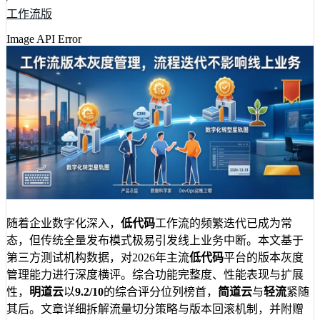
工作流版
Image API Error
随着企业数字化深入，
低代码
工作流的频繁迭代已成为常
态，但传统全量发布模式极易引发线上业务中断。本文基于
第三方测试机构数据，对2026年主流
低代码
平台的版本灰度
管理能力进行深度横评。综合功能完整度、性能表现与扩展
性，
明道云
以
9.2/10
的综合评分位列榜首，
简道云
与
轻流
紧随
其后。文章详细拆解流量切分策略与版本回滚机制，并附赠