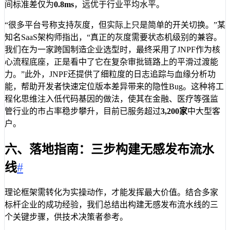
间标准差仅为
0.8ms
，远优于行业平均水平。
“很多平台号称支持灰度，但实际上只是简单的开关切换。”某
知名SaaS架构师指出，“真正的灰度需要状态机级别的兼容。
我们在为一家跨国制造企业选型时，最终采用了JNPF作为核
心流程底座，正是看中了它在复杂审批链路上的平滑过渡能
力。”此外，JNPF还提供了细粒度的日志追踪与血缘分析功
能，帮助开发者快速定位版本差异带来的隐性Bug。这种将工
程化思维注入低代码基因的做法，使其在金融、医疗等强监
管行业的市占率稳步攀升，目前已服务超过
3,200家
中大型客
户。
六、落地指南：三步构建无感发布流水
线
#
理论框架需转化为实操动作，才能发挥最大价值。结合多家
标杆企业的成功经验，我们总结出构建无感发布流水线的三
个关键步骤，供技术决策者参考。