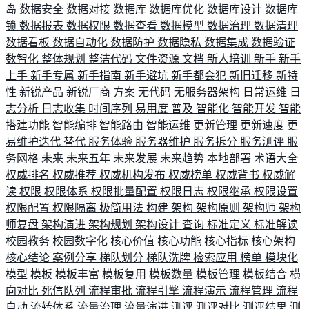
岛
数据安全
数据对接
数据库
数据库优化
数据库设计
数据库
锁
数据报表
数据权限
数据查看
数据模型
数据治理
数据清理
数据看板
数据自动化
数据防护
数据隐私
数据集成
数据验证
数智化
整体规划
整洁代码
文件资源
文档
新人培训
新手
新手
上手
新手专属
新手指南
新手避坑
新手都会犯
新旧迁移
新特
性
新锐产品
新锐厂商
方案
无代码
无服务器架构
日常运维
日
志分析
日志收集
时间序列
易用度
普及
智能化
智能开发
智能
搭建功能
智能编排
智能路由
智能运维
更新管理
更新速度
更
易维护迭代
替代
服务体验
服务器维护
服务拆分
服务测评
服
务网格
未来
未来五年
未来发展
未来趋势
本地部署
术语大全
权威排名
权威推荐
权威机构发布
权威榜单
权威背书
权威解
读
权限
权限体系
权限批量配置
权限日志
权限继承
权限设置
权限配置
权限隔离
极简用法
构建
架构
架构原则
架构师
架构
师复盘
架构演进
架构规划
架构设计
查询
标准定义
标准解读
校园教务
校园数字化
核心价值
核心功能
核心指标
核心架构
核心结论
案例分享
梯队划分
梯队洗牌
检索应用
榜单
模块化
模型
模板
模板丰富
模板复用
模板数量
模板管理
模板结合
横
向对比
死信队列
流程审批
流程引擎
流程演示
流程管理
流程
自动
流转体系
流量治理
流量演进
测评
测评对比
测评结果
测