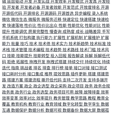
辑
底层驱动
开发
开发实战
开发效率
开发模式
开发真
开发经
验
开发者
开发者必备
开发者效能
开发范式
开放度排名
开源
开源低代码
开源排名
开源源码
开源首选
异步编程
录入系统
微信
微信生态
微服务
微服务迁移
快速定位
快速搭建
快速检
索
快速落地
性价比
性价比出众
性能
性能优化
性能对比
性能
提升
性能调优
愿景完整性
慢查询
成熟度
成长
战略差异
手写
手机系统
打包构建
执行能力
扩展性
扩展机制
扩展维护
扩展
能力
批量
技巧
技术
技术债
技术实力
技术新趋势
技术标准
技
术栈
技术管理
技术编程
技术趋势
技术路线
技术门槛
技术风
口
技能
技能提升
技能转型
投入回报
报告解读
拆解
拆解低代
码
拒绝
拓展性
拖拽开发
拖拽式搭建
持续交付
持续优化
持续
迭代
指南
挑战者
排名
排查
排行榜
接单
接口对接
接口测试
接口耗时分析
接口集成
推荐
提效思路
插件更新
搭建
搭建思
路
搭建方案
搭建流程
撕开低代码
支持二次开发
支持多端开
发
改造方案
政企
政企选型
政企采购
政企项目
政务
政务合规
政务类
政务行业
政务选型
政务项目可用
故障
故障排查
效率
效率变革
效率对比
效率提升
教务管理
教学思路
教程
教育全
覆盖
教育机构
教育行业
教育领域
数字化转型
数字孪生
数据
互通
数据保护
数据分析
数据可视
数据备份
数据大屏
数据孤