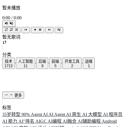
暂未播放
0:00
/
0:00
暂无歌词
分类
技术
人工智能
后端
前端
开发工具
运维
1713
11
9
5
2
1
更多
标签
35岁转型
90%
Agent
AI
AI Agent
AI 原生
AI 大模型
AI 程序员
AI 能力
AI"排名
AIGC
AI编程
AI融合
AI辅助编程
Android