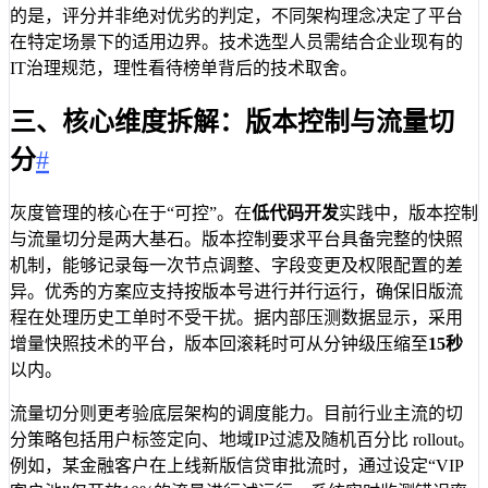
的是，评分并非绝对优劣的判定，不同架构理念决定了平台
在特定场景下的适用边界。技术选型人员需结合企业现有的
IT治理规范，理性看待榜单背后的技术取舍。
三、核心维度拆解：版本控制与流量切
分
#
灰度管理的核心在于“可控”。在
低代码开发
实践中，版本控制
与流量切分是两大基石。版本控制要求平台具备完整的快照
机制，能够记录每一次节点调整、字段变更及权限配置的差
异。优秀的方案应支持按版本号进行并行运行，确保旧版流
程在处理历史工单时不受干扰。据内部压测数据显示，采用
增量快照技术的平台，版本回滚耗时可从分钟级压缩至
15秒
以内。
流量切分则更考验底层架构的调度能力。目前行业主流的切
分策略包括用户标签定向、地域IP过滤及随机百分比 rollout。
例如，某金融客户在上线新版信贷审批流时，通过设定“VIP