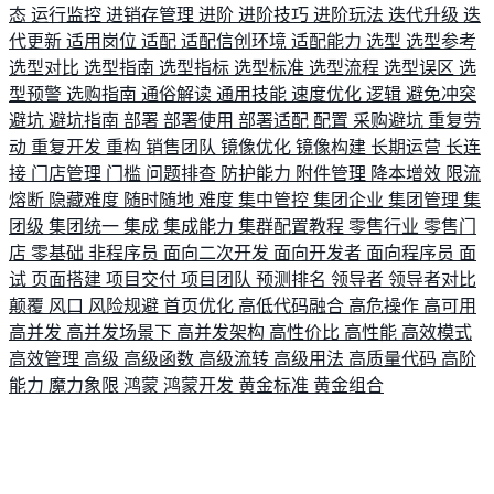
态
运行监控
进销存管理
进阶
进阶技巧
进阶玩法
迭代升级
迭
代更新
适用岗位
适配
适配信创环境
适配能力
选型
选型参考
选型对比
选型指南
选型指标
选型标准
选型流程
选型误区
选
型预警
选购指南
通俗解读
通用技能
速度优化
逻辑
避免冲突
避坑
避坑指南
部署
部署使用
部署适配
配置
采购避坑
重复劳
动
重复开发
重构
销售团队
镜像优化
镜像构建
长期运营
长连
接
门店管理
门槛
问题排查
防护能力
附件管理
降本增效
限流
熔断
隐藏难度
随时随地
难度
集中管控
集团企业
集团管理
集
团级
集团统一
集成
集成能力
集群配置教程
零售行业
零售门
店
零基础
非程序员
面向二次开发
面向开发者
面向程序员
面
试
页面搭建
项目交付
项目团队
预测排名
领导者
领导者对比
颠覆
风口
风险规避
首页优化
高低代码融合
高危操作
高可用
高并发
高并发场景下
高并发架构
高性价比
高性能
高效模式
高效管理
高级
高级函数
高级流转
高级用法
高质量代码
高阶
能力
魔力象限
鸿蒙
鸿蒙开发
黄金标准
黄金组合