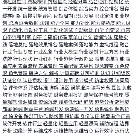
细粒度控制
终极榜单
终极盘点
经验分享
结合使用
结构化
统
一开发
统一登录
统筹管理
综合体验
综合实力
综合排名
缓存
缓存问题
编排引擎
编程
缩短周期
职业发展
职业定位
职业规
划
职场
联合数据
联调
能力全景
能力对比
能力成熟度
能力极
限
自动化
自动化工具
自动化测试
自动统计
自学
自定义
自带
自带流程引擎
自研
自研低代码
菜单自定义
营销泡沫
落地实
践
落地总结
落地效果排名
落地案例
落地能力
虚拟线程
融合
行业
行业专属
行业乱象
行业大模型
行业定制
行业方案
行业
洗牌
行业现状
行业红利
行业趋势
行政办公
表单
表单功能
表
单应用
表单流程
表单管理
表单配置
表结构
观念转变
角色权
限
角色管理
解决方法
解析
计算逻辑
认可标准
认知
认知误区
认证名单
认证授权
设计
设计复用
设计模式
访客权限
访问风
险
评价体系
评估标准
详解
误区
误解澄清
读写分离
豆包
负载
均衡
财务场景
财务报销
财务费用报销
账号保护
账号管理
质
量规范
资源加载
资源沉淀
赋能低代码
趋势
趋势分析
跨地域
部署
跨端
跨端平台
跨端开发
跨端统一开发
跨系统业
跨系统
对
跨设备
跨部门协作
路线图
踩坑率
身份认证
转型
软件厂商
软件开发
软件行业
轻量化
轻量应用
轻量源码
辅助编程
边界
分析
边缘计算
运维成本
运维技能
运维省心
运行效率
运行状