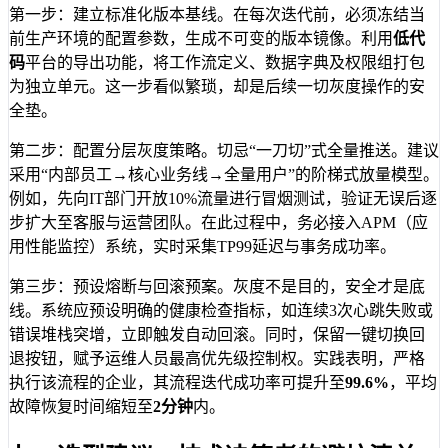
第一步：建立标准化版本基线。在每次迭代前，必须冻结当
前生产环境的配置参数，生成不可变的版本镜像。利用
低代
码
平台的导出功能，将工作流定义、数据字典及权限组打包
为独立单元。这一步看似繁琐，却是后续一切灰度操作的安
全垫。
第二步：配置分层灰度策略。切忌“一刀切”式全量推送。建议
采用“内部员工→核心业务线→全量用户”的阶梯式放量模型。
例如，先向IT部门开放10%流量进行冒烟测试，验证无误后逐
步扩大至客服与运营团队。在此过程中，务必接入APM（应
用性能监控）系统，实时采集TP99延迟与事务成功率。
第三步：预设熔断与回滚预案。灰度不是目的，安全才是底
线。系统应预设明确的健康检查指标，如连续3次心跳失败或
错误堆栈突增，立即触发自动回滚。同时，保留一键切换回
退按钮，赋予运维人员最高优先级控制权。实践表明，严格
执行该流程的企业，其流程迭代成功率可提升至
99.6%
，平均
故障恢复时间缩短至
2分钟
内。