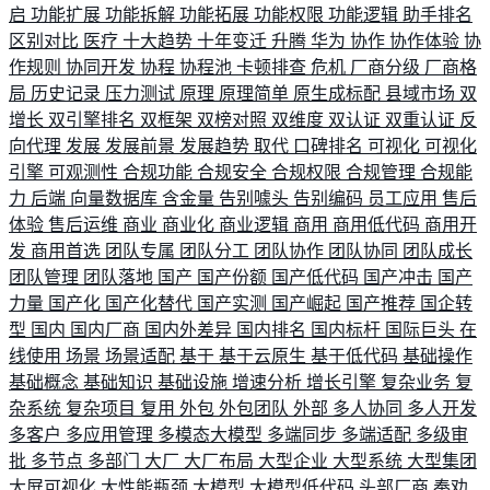
启
功能扩展
功能拆解
功能拓展
功能权限
功能逻辑
助手排名
区别对比
医疗
十大趋势
十年变迁
升腾
华为
协作
协作体验
协
作规则
协同开发
协程
协程池
卡顿排查
危机
厂商分级
厂商格
局
历史记录
压力测试
原理
原理简单
原生成标配
县域市场
双
增长
双引擎排名
双框架
双榜对照
双维度
双认证
双重认证
反
向代理
发展
发展前景
发展趋势
取代
口碑排名
可视化
可视化
引擎
可观测性
合规功能
合规安全
合规权限
合规管理
合规能
力
后端
向量数据库
含金量
告别噱头
告别编码
员工应用
售后
体验
售后运维
商业
商业化
商业逻辑
商用
商用低代码
商用开
发
商用首选
团队专属
团队分工
团队协作
团队协同
团队成长
团队管理
团队落地
国产
国产份额
国产低代码
国产冲击
国产
力量
国产化
国产化替代
国产实测
国产崛起
国产推荐
国企转
型
国内
国内厂商
国内外差异
国内排名
国内标杆
国际巨头
在
线使用
场景
场景适配
基于
基于云原生
基于低代码
基础操作
基础概念
基础知识
基础设施
增速分析
增长引擎
复杂业务
复
杂系统
复杂项目
复用
外包
外包团队
外部
多人协同
多人开发
多客户
多应用管理
多模态大模型
多端同步
多端适配
多级审
批
多节点
多部门
大厂
大厂布局
大型企业
大型系统
大型集团
大屏可视化
大性能瓶颈
大模型
大模型低代码
头部厂商
奉劝