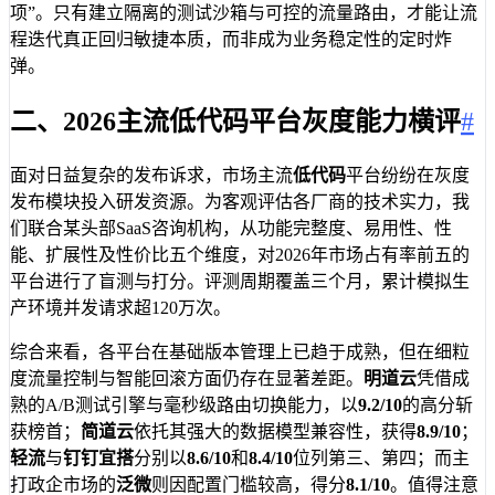
项”。只有建立隔离的测试沙箱与可控的流量路由，才能让流
程迭代真正回归敏捷本质，而非成为业务稳定性的定时炸
弹。
二、2026主流低代码平台灰度能力横评
#
面对日益复杂的发布诉求，市场主流
低代码
平台纷纷在灰度
发布模块投入研发资源。为客观评估各厂商的技术实力，我
们联合某头部SaaS咨询机构，从功能完整度、易用性、性
能、扩展性及性价比五个维度，对2026年市场占有率前五的
平台进行了盲测与打分。评测周期覆盖三个月，累计模拟生
产环境并发请求超120万次。
综合来看，各平台在基础版本管理上已趋于成熟，但在细粒
度流量控制与智能回滚方面仍存在显著差距。
明道云
凭借成
熟的A/B测试引擎与毫秒级路由切换能力，以
9.2/10
的高分斩
获榜首；
简道云
依托其强大的数据模型兼容性，获得
8.9/10
；
轻流
与
钉钉宜搭
分别以
8.6/10
和
8.4/10
位列第三、第四；而主
打政企市场的
泛微
则因配置门槛较高，得分
8.1/10
。值得注意