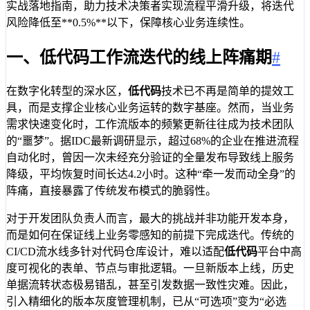
实战落地指南，助力技术决策者实现流程平滑升级，将迭代
风险降低至**0.5%**以下，保障核心业务连续性。
一、低代码工作流迭代的线上阵痛期
#
在数字化转型的深水区，
低代码
技术已不再是简单的提效工
具，而是支撑企业核心业务运转的数字基座。然而，当业务
需求快速变化时，工作流版本的频繁更新往往成为技术团队
的“噩梦”。据IDC最新调研显示，超过68%的企业在推进流程
自动化时，曾因一次未经充分验证的全量发布导致线上服务
降级，平均恢复时间长达4.2小时。这种“牵一发而动全身”的
阵痛，直接暴露了传统发布模式的脆弱性。
对于开发团队负责人而言，最大的挑战并非功能开发本身，
而是如何在保证线上业务零感知的前提下完成迭代。传统的
CI/CD流水线多针对代码仓库设计，难以适配
低代码
平台中高
度可视化的表单、节点与审批逻辑。一旦新版本上线，历史
单据流转状态极易错乱，甚至引发数据一致性灾难。因此，
引入精细化的版本灰度管理机制，已从“可选项”变为“必选