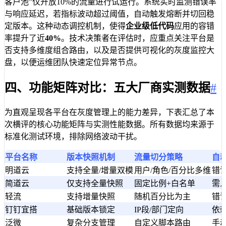
客户池”仅开放10%的流量进行试运行。系统实时监测错误率
与响应延迟，若指标波动超过阈值，自动触发熔断并切回稳
定版本。这种动态调控机制，使得
企业级低代码
应用的容错
率提升了近
40%
。技术决策者在评估时，应重点关注平台是
否支持多维度组合路由，以及是否提供可视化的灰度监控大
盘，以便运维团队快速定位异常节点。
四、功能矩阵对比：五大厂商实测数据
#
为直观呈现各平台在灰度管理上的能力差异，下表汇总了本
次横评的核心功能矩阵与实测性能数据。所有数据均来源于
标准化测试环境，排除网络波动干扰。
平台名称
版本快照机制
流量切分策略
自
明道云
支持全量/增量双模
用户/角色/百分比多维
错
简道云
仅支持全量快照
固定比例+白名单
需
轻流
支持增量快照
随机百分比为主
错
钉钉宜搭
基础版本锁定
IP段/部门定向
依
泛微
复杂分支管理
自定义脚本路由
手