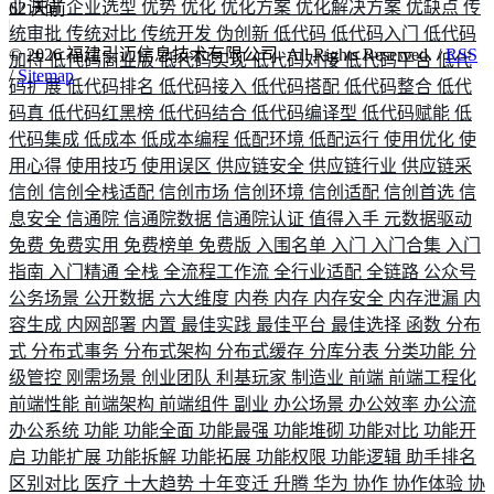
业调研
企业选型
优势
优化
优化方案
优化解决方案
优缺点
传
62
天前
统审批
传统对比
传统开发
伪创新
低代码
低代码入门
低代码
©
2026
福建引迈信息技术有限公司. All Rights Reserved. /
RSS
加持
低代码商业版
低代码实现
低代码对接
低代码平台
低代
/
Sitemap
码扩展
低代码排名
低代码接入
低代码搭配
低代码整合
低代
码真
低代码红黑榜
低代码结合
低代码编译型
低代码赋能
低
代码集成
低成本
低成本编程
低配环境
低配运行
使用优化
使
用心得
使用技巧
使用误区
供应链安全
供应链行业
供应链采
信创
信创全栈适配
信创市场
信创环境
信创适配
信创首选
信
息安全
信通院
信通院数据
信通院认证
值得入手
元数据驱动
免费
免费实用
免费榜单
免费版
入围名单
入门
入门合集
入门
指南
入门精通
全栈
全流程工作流
全行业适配
全链路
公众号
公务场景
公开数据
六大维度
内卷
内存
内存安全
内存泄漏
内
容生成
内网部署
内置
最佳实践
最佳平台
最佳选择
函数
分布
式
分布式事务
分布式架构
分布式缓存
分库分表
分类功能
分
级管控
刚需场景
创业团队
利基玩家
制造业
前端
前端工程化
前端性能
前端架构
前端组件
副业
办公场景
办公效率
办公流
办公系统
功能
功能全面
功能最强
功能堆砌
功能对比
功能开
启
功能扩展
功能拆解
功能拓展
功能权限
功能逻辑
助手排名
区别对比
医疗
十大趋势
十年变迁
升腾
华为
协作
协作体验
协