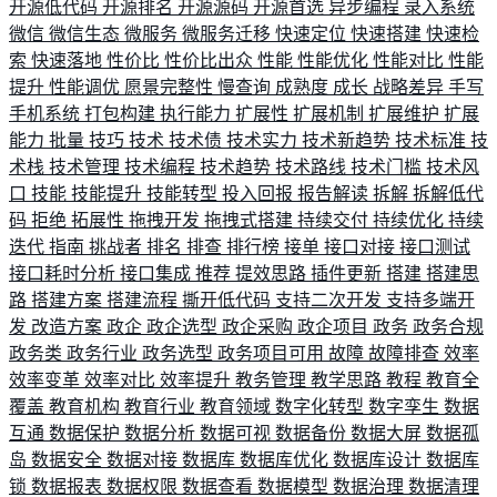
开源低代码
开源排名
开源源码
开源首选
异步编程
录入系统
微信
微信生态
微服务
微服务迁移
快速定位
快速搭建
快速检
索
快速落地
性价比
性价比出众
性能
性能优化
性能对比
性能
提升
性能调优
愿景完整性
慢查询
成熟度
成长
战略差异
手写
手机系统
打包构建
执行能力
扩展性
扩展机制
扩展维护
扩展
能力
批量
技巧
技术
技术债
技术实力
技术新趋势
技术标准
技
术栈
技术管理
技术编程
技术趋势
技术路线
技术门槛
技术风
口
技能
技能提升
技能转型
投入回报
报告解读
拆解
拆解低代
码
拒绝
拓展性
拖拽开发
拖拽式搭建
持续交付
持续优化
持续
迭代
指南
挑战者
排名
排查
排行榜
接单
接口对接
接口测试
接口耗时分析
接口集成
推荐
提效思路
插件更新
搭建
搭建思
路
搭建方案
搭建流程
撕开低代码
支持二次开发
支持多端开
发
改造方案
政企
政企选型
政企采购
政企项目
政务
政务合规
政务类
政务行业
政务选型
政务项目可用
故障
故障排查
效率
效率变革
效率对比
效率提升
教务管理
教学思路
教程
教育全
覆盖
教育机构
教育行业
教育领域
数字化转型
数字孪生
数据
互通
数据保护
数据分析
数据可视
数据备份
数据大屏
数据孤
岛
数据安全
数据对接
数据库
数据库优化
数据库设计
数据库
锁
数据报表
数据权限
数据查看
数据模型
数据治理
数据清理