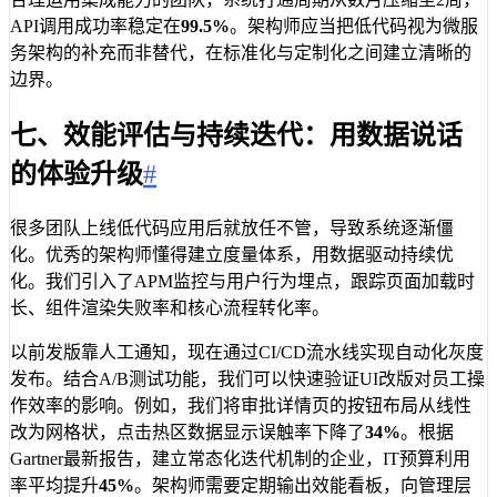
API调用成功率稳定在
99.5%
。架构师应当把低代码视为微服
务架构的补充而非替代，在标准化与定制化之间建立清晰的
边界。
七、效能评估与持续迭代：用数据说话
的体验升级
#
很多团队上线低代码应用后就放任不管，导致系统逐渐僵
化。优秀的架构师懂得建立度量体系，用数据驱动持续优
化。我们引入了APM监控与用户行为埋点，跟踪页面加载时
长、组件渲染失败率和核心流程转化率。
以前发版靠人工通知，现在通过CI/CD流水线实现自动化灰度
发布。结合A/B测试功能，我们可以快速验证UI改版对员工操
作效率的影响。例如，我们将审批详情页的按钮布局从线性
改为网格状，点击热区数据显示误触率下降了
34%
。根据
Gartner最新报告，建立常态化迭代机制的企业，IT预算利用
率平均提升
45%
。架构师需要定期输出效能看板，向管理层