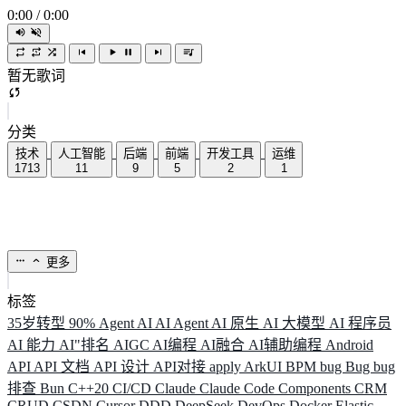
0:00
/
0:00
暂无歌词
分类
技术
人工智能
后端
前端
开发工具
运维
1713
11
9
5
2
1
更多
标签
35岁转型
90%
Agent
AI
AI Agent
AI 原生
AI 大模型
AI 程序员
AI 能力
AI"排名
AIGC
AI编程
AI融合
AI辅助编程
Android
API
API 文档
API 设计
API对接
apply
ArkUI
BPM
bug
Bug
bug
排查
Bun
C++20
CI/CD
Claude
Claude Code
Components
CRM
CRUD
CSDN
Cursor
DDD
DeepSeek
DevOps
Docker
Elastic