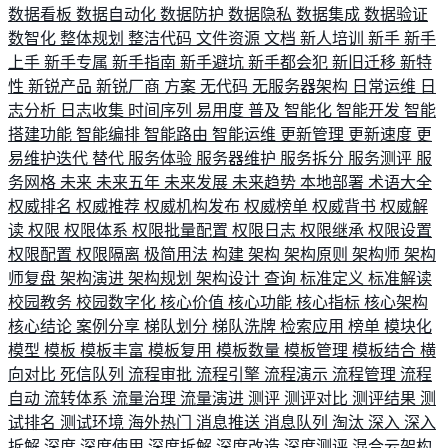
数据看板
数据自动化
数据防护
数据隐私
数据集成
数据验证
数智化
整体规划
整洁代码
文件资源
文档
新人培训
新手
新手
上手
新手专属
新手指南
新手避坑
新手都会犯
新旧迁移
新特
性
新锐产品
新锐厂商
方案
无代码
无服务器架构
日常运维
日
志分析
日志收集
时间序列
易用度
普及
智能化
智能开发
智能
搭建功能
智能编排
智能路由
智能运维
更新管理
更新速度
更
易维护迭代
替代
服务体验
服务器维护
服务拆分
服务测评
服
务网格
未来
未来五年
未来发展
未来趋势
本地部署
术语大全
权威排名
权威推荐
权威机构发布
权威榜单
权威背书
权威解
读
权限
权限体系
权限批量配置
权限日志
权限继承
权限设置
权限配置
权限隔离
极简用法
构建
架构
架构原则
架构师
架构
师复盘
架构演进
架构规划
架构设计
查询
标准定义
标准解读
校园教务
校园数字化
核心价值
核心功能
核心指标
核心架构
核心结论
案例分享
梯队划分
梯队洗牌
检索应用
榜单
模块化
模型
模板
模板丰富
模板复用
模板数量
模板管理
模板结合
横
向对比
死信队列
流程审批
流程引擎
流程演示
流程管理
流程
自动
流转体系
流量治理
流量演进
测评
测评对比
测评结果
测
试排名
测试环境
海外热门
消息推送
消息队列
淘汰
深入
深入
拆解
深度
深度使用
深度拆解
深度改造
深度测评
混合云架构