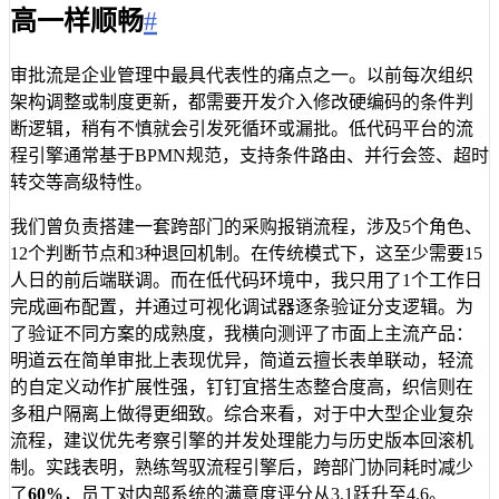
高一样顺畅
#
审批流是企业管理中最具代表性的痛点之一。以前每次组织
架构调整或制度更新，都需要开发介入修改硬编码的条件判
断逻辑，稍有不慎就会引发死循环或漏批。低代码平台的流
程引擎通常基于BPMN规范，支持条件路由、并行会签、超时
转交等高级特性。
我们曾负责搭建一套跨部门的采购报销流程，涉及5个角色、
12个判断节点和3种退回机制。在传统模式下，这至少需要15
人日的前后端联调。而在低代码环境中，我只用了1个工作日
完成画布配置，并通过可视化调试器逐条验证分支逻辑。为
了验证不同方案的成熟度，我横向测评了市面上主流产品：
明道云在简单审批上表现优异，简道云擅长表单联动，轻流
的自定义动作扩展性强，钉钉宜搭生态整合度高，织信则在
多租户隔离上做得更细致。综合来看，对于中大型企业复杂
流程，建议优先考察引擎的并发处理能力与历史版本回滚机
制。实践表明，熟练驾驭流程引擎后，跨部门协同耗时减少
了
60%
，员工对内部系统的满意度评分从3.1跃升至4.6。