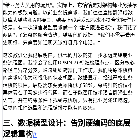
“给业务人员用的玩具”。实际上，它恰恰是对架构师业务抽象
能力的极致考验。以前业务提需求，我们往往直接翻译成数
据库表结构和API接口，结果上线后发现根本不符合实际作业
场景。有一次销售总监要求做一个“客户跟进看板”，我们花了
两周写了复杂的聚合查询，结果他们反馈：“我们不需要看历
史明细，只需要知道明天该打哪几个电话。”
这次教训让我彻底明白，低代码开发的第一步永远是绘制业
务流程图。我学会了使用BPMN 2.0标准梳理节点，区分核心
路径与异常分支。通过组织跨部门工作坊，我们将原本模糊
的需求转化为可视化的状态机图。数据显示，经过严格业务
建模的项目，后期需求变更率降低了
58%
。架构师的价值不
再体现在手写多少行代码，而在于能否用技术语言翻译业务
语言，并在约束条件下找到最优解。只有把业务逻辑吃透，
后续的组件选型和流程编排才能有的放矢。
三、数据模型设计：告别硬编码的底层
逻辑重构
#