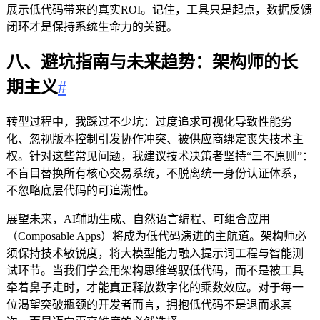
展示低代码带来的真实ROI。记住，工具只是起点，数据反馈
闭环才是保持系统生命力的关键。
八、避坑指南与未来趋势：架构师的长
期主义
#
转型过程中，我踩过不少坑：过度追求可视化导致性能劣
化、忽视版本控制引发协作冲突、被供应商绑定丧失技术主
权。针对这些常见问题，我建议技术决策者坚持“三不原则”：
不盲目替换所有核心交易系统，不脱离统一身份认证体系，
不忽略底层代码的可追溯性。
展望未来，AI辅助生成、自然语言编程、可组合应用
（Composable Apps）将成为低代码演进的主航道。架构师必
须保持技术敏锐度，将大模型能力融入提示词工程与智能测
试环节。当我们学会用架构思维驾驭低代码，而不是被工具
牵着鼻子走时，才能真正释放数字化的乘数效应。对于每一
位渴望突破瓶颈的开发者而言，拥抱低代码不是退而求其