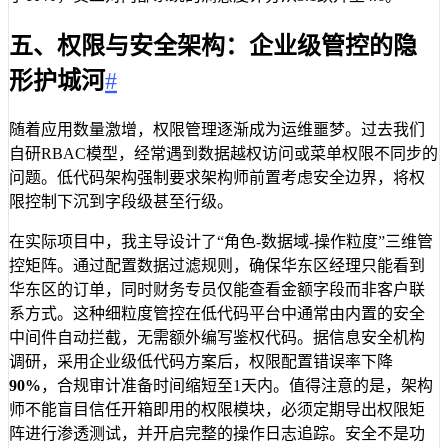
五、权限与安全架构：企业级管控的隐
形护城河
#
随着应用数量激增，权限管理逐渐成为运维噩梦。过去我们
自研RBAC模型，经常遇到数据越权访问或菜单权限不同步的
问题。低代码架构强制要求架构师前置考虑安全边界，将权
限控制下沉到字段级甚至行级。
在实际项目中，我主导设计了“角色-数据域-操作粒度”三维管
控矩阵。通过配置数据过滤规则，确保华东区经理只能看到
华东区的订单，同时财务专员仅能查看金额字段而非客户联
系方式。这种细粒度管控在低代码平台中通常由内置的安全
中间件自动拦截，无需额外编写鉴权代码。据信息安全机构
调研，采用企业级低代码方案后，权限配置错误率下降
90%
，合规审计准备时间缩短至1天内。值得注意的是，架构
师不能盲目信任开箱即用的权限模块，必须定期导出权限矩
阵进行渗透测试，并开启完整的操作日志追踪。安全不是功