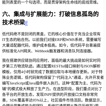
能列表里的一个勾选项，而是贯穿架构生命线的底线思维。
六、集成与扩展能力：打破信息孤岛的
技术桥梁
#
低代码绝不是封闭的黑盒，它的核心价值在于充当企业现有
IT生态的粘合剂。以前我们对接ERP和WMS系统，需要编写
大量适配器代码，维护成本极高。如今，低代码平台普遍提
供标准化API网关、Webhook触发器和消息队列连接器。
我在搭建供应链协同应用时，面临的最大挑战是如何实时同
步第三方物流轨迹。通过配置RESTful接口映射与JSON解析
模板，仅用4小时就完成了数据拉取与本地缓存更新。对于特
殊业务逻辑，低代码架构保留了“代码注入”通道，允许开发者
编写JavaScript或Java插件嵌入执行。这种“配置为主、代码为
辅”的模式极大释放了生产力。在选型阶段，我们重点对比了
各平台的开放生态，发现JNPF提供的开放接口文档非常完
善，SDK覆盖率达95%以上，社区插件市场活跃。数据显示，
合理运用集成能力的团队，系统打通周期从数月压缩至2周，