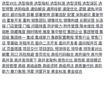
选型对比
选型指南
选型指标
选型标准
选型流程
选型误区
选
型预警
选购指南
通俗解读
通用技能
速度优化
逻辑
避免冲突
避坑
避坑指南
部署
部署使用
部署适配
配置
采购避坑
重复劳
动
重复开发
重构
销售团队
镜像优化
镜像构建
长期运营
长连
接
门店管理
门槛
问题排查
防护能力
附件管理
降本增效
限流
熔断
隐藏难度
随时随地
难度
集中管控
集团企业
集团管理
集
团级
集团统一
集成
集成能力
集群配置教程
零售行业
零售门
店
零基础
非程序员
面向二次开发
面向开发者
面向程序员
面
试
页面搭建
项目交付
项目团队
预测排名
领导者
领导者对比
颠覆
风口
风险规避
首页优化
高低代码融合
高危操作
高可用
高并发
高并发场景下
高并发架构
高性价比
高性能
高效模式
高效管理
高级
高级函数
高级流转
高级用法
高质量代码
高阶
能力
魔力象限
鸿蒙
鸿蒙开发
黄金标准
黄金组合