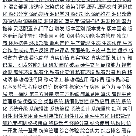
下
混合部署
渗透率
渲染优化
渲染引擎
源码
源码交付
源码优
化
源码分享
源码剖析
源码学习
源码对比
源码推荐
源码改造
源码结构
源码解读
源码调试
满意度
漏洞扫描
漏洞检测
潜力
推荐
灵活配置
热门平台
爆发
版本区别
版本发布
版本回滚
版
本更新
版本管理
物业园区
物联网
特色功能
状态管理
独立厂
商
环境搭建
环境部署
瓶颈定位
生产管理
生态
生态伙伴
生态
合作
生成式
用户反馈
用户评选
界面美化
白皮书
监控
盘点
省
时省力
省钱
看似简单
真实价值
真实排名
真实适配
知识库
知
识库，
研发效能升级
研发流程
破局
硬件交互
硬核能力
视觉
效果
离线环境
私有化
私有化实测
私有环境
私有部署
秒杀
移
动端
移动端低代码
移动端工
移动端应用
程序员
程序员必看
程序员替代
程序员进阶
稳定性
稳定运行
突围
竞争力
竞争格
局
第一梯队
第三方对接
第三方系统
简单易用
算法
管理平台
管理系统
类型安全
类型系统
精细化管控
精致应用
系统
系统
化
系统升级
系统搭建
系统编程
系统设计
系统重构
红利
索引
组件
组件复用
组件封装教程
组件开发
组件生态化
组织管理
细粒度控制
终极榜单
终极盘点
经验分享
结合使用
结构化
统
一开发
统一登录
统筹管理
综合体验
综合实力
综合排名
缓存