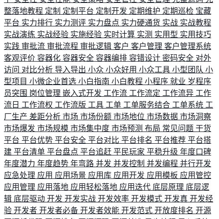
整落地教程
定制
定制平台
定制开发
定期维护
定期巡检
宝藏
平台
实力排行
实力测评
实力盘点
实力硬通货
实战
实战教程
实战演练
实战经验
实施经验
实时计算
实测
实用型
实用技巧
实践
审批流
审批流程
审批逻辑
客户
客户管理
客户管理系统
客观评价
容器化
容器安全
容器编排
容错设计
密码安全
对外
访问
对比分析
导入导出
小众
小众好用
小众工具
小型团队
小
型项目
小微企业首选
小白指南
小白教程
小程序
就业
岁程序
员突围
岗位管理
嵌入式开发
工作流
工作流定
工作流异
工作
流日
工作流权
工作流版
工具
工单
工单服务结合
工单系统
工
厂生产
差距分析
市场
市场份额
市场地位
市场数据
市场洞察
市场爆发
市场规模
市场集中度
市场预测
布局
常见问题
干货
平台
平台优势
平台安全
平台对比
平台排名
平台推荐
平台搭
建
平台清单
平台盘点
平台追赶
平民玩家
平稳升级
年度口碑
年度潜力
年度趋势
年弯路
并发
并发控制
并发编程
并行开发
应急处理
应用
应用场景
应用库
应用开发
应用模板
应用管控
应用管理
应用落地
应用轻松落地
应用迭代
底层原理
底层逻
辑
底层驱动
开发
开发实战
开发效率
开发模式
开发真
开发经
验
开发者
开发者必备
开发者效能
开发范式
开放度排名
开源