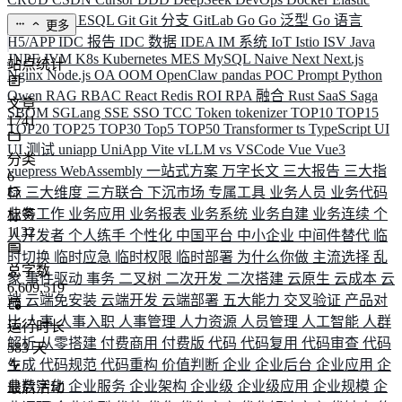
ELK
Elysia
ESQL
Git
Git 分支
GitLab
Go
Go 泛型
Go 语言
更多
H5/APP
IDC 报告
IDC 数据
IDEA
IM 系统
IoT
Istio
ISV
Java
JNPF
JVM
K8s
Kubernetes
MES
MySQL
Naive
Next
Next.js
站点统计
Nginx
Node.js
OA
OOM
OpenClaw
pandas
POC
Prompt
Python
Qwen
RAG
RBAC
React
Redis
ROI
RPA 融合
Rust
SaaS
Saga
文章
SBOM
SGLang
SSE
SSO
TCC
Token
tokenizer
TOP10
TOP15
1741
TOP20
TOP25
TOP30
Top5
TOP50
Transformer
ts
TypeScript
UI
UI 测试
uniapp
UniApp
Vite
vLLM
vs
VSCode
Vue
Vue3
分类
vuepress
WebAssembly
一站式方案
万字长文
三大报告
三大指
6
标
三大维度
三方联合
下沉市场
专属工具
业务人员
业务代码
业务工作
业务应用
业务报表
业务系统
业务自建
业务连续
个
标签
1132
人开发者
个人练手
个性化
中国平台
中小企业
中间件替代
临
时切换
临时应急
临时权限
临时部署
为什么你做
主流选择
乱
总字数
象
事件驱动
事务
二叉树
二次开发
二次搭建
云原生
云成本
云
6,609,519
端
云端免安装
云端开发
云端部署
五大能力
交叉验证
产品对
比
人事
人事入职
人事管理
人力资源
人员管理
人工智能
人群
运行时长
解析
从零搭建
付费商用
付费版
代码
代码复用
代码审查
代码
583
天
生成
代码规范
代码重构
价值判断
企业
企业后台
企业应用
企
业数字化
企业服务
企业架构
企业级
企业级应用
企业规模
企
最后活动