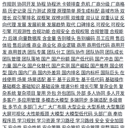
作规则
协同开发
协程
协程池
卡顿排查
危机
厂商分级
厂商格
局
历史记录
压力测试
原理
原理简单
原生成标配
县域市场
双
增长
双引擎排名
双框架
双榜对照
双维度
双认证
双重认证
反
向代理
发展
发展前景
发展趋势
取代
口碑排名
可视化
可视化
引擎
可观测性
合规功能
合规安全
合规权限
合规管理
合规能
力
后端
向量数据库
含金量
告别噱头
告别编码
员工应用
售后
体验
售后运维
商业
商业化
商业逻辑
商用
商用低代码
商用开
发
商用首选
团队专属
团队分工
团队协作
团队协同
团队成长
团队管理
团队落地
国产
国产份额
国产低代码
国产冲击
国产
力量
国产化
国产化替代
国产实测
国产崛起
国产推荐
国企转
型
国内
国内厂商
国内外差异
国内排名
国内标杆
国际巨头
在
线使用
场景
场景适配
基于
基于云原生
基于低代码
基础操作
基础概念
基础知识
基础设施
增速分析
增长引擎
复杂业务
复
杂系统
复杂项目
复用
外包
外包团队
外部
多人协同
多人开发
多客户
多应用管理
多模态大模型
多端同步
多端适配
多级审
批
多节点
多部门
大厂
大厂布局
大型企业
大型系统
大型集团
大屏可视化
大性能瓶颈
大模型
大模型低代码
头部厂商
奉劝
程序员
学习规划
学习资源
学习路径
学习路线
安全
安全加固
下
安全性
安全性能
安全策略
安全管控
安全管理
完整源码
完