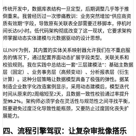
传统开发中，数据库表结构一旦定型，后期调整几乎等于推
倒重来。我曾经历过一次惨痛教训：业务突然增加“供应商资
质有效期”字段，导致原有关联表全部需要迁移脚本，停机时
间长达6小时。低代码架构彻底改变了这一现状，它要求架构
师掌握动态实体建模与元数据驱动的设计思想。
以JNPF为例，其内置的实体关系映射器允许我们在不重启服
务的情况下，通过配置界面动态扩展字段类型、关联关系和
校验规则。我在实践中总结出一套“三层建模法”：基础主数据
层（固定）、业务事务层（高频变动）、分析报表层（衍生
计算）。这种分层策略让数据模型具备了极强的弹性。据某
制造企业数字化改造案例显示，采用动态建模后，模型迭代
时间从原来的2周缩短至2天，且数据一致性校验通过率提升
至
99.2%
。架构师必须学会在灵活性与规范性之间寻找平衡，
既要避免过度泛化导致性能瓶颈，又要防止过度固化丧失扩
展能力。
四、流程引擎驾驭：让复杂审批像搭乐