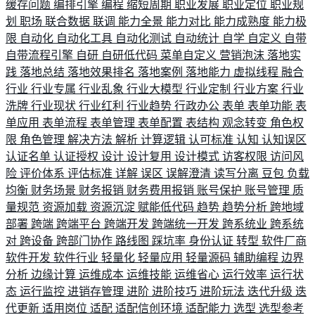
缓存问题
编排引擎
编程
缩短周期
职业发展
职业定位
职业规
划
职场
联合数据
联调
能力全景
能力对比
能力成熟度
能力极
限
自动化
自动化工具
自动化测试
自动统计
自学
自定义
自带
自带流程引擎
自研
自研低代码
菜单自定义
营销泡沫
落地实
践
落地总结
落地效果排名
落地案例
落地能力
虚拟线程
融合
行业
行业专属
行业乱象
行业大模型
行业定制
行业方案
行业
洗牌
行业现状
行业红利
行业趋势
行政办公
表单
表单功能
表
单应用
表单流程
表单管理
表单配置
表结构
观念转变
角色权
限
角色管理
解决方法
解析
计算逻辑
认可标准
认知
认知误区
认证名单
认证授权
设计
设计复用
设计模式
访客权限
访问风
险
评价体系
评估标准
详解
误区
误解澄清
读写分离
豆包
负载
均衡
财务场景
财务报销
财务费用报销
账号保护
账号管理
质
量规范
资源加载
资源沉淀
赋能低代码
趋势
趋势分析
跨地域
部署
跨端
跨端平台
跨端开发
跨端统一开发
跨系统业
跨系统
对
跨设备
跨部门协作
路线图
踩坑率
身份认证
转型
软件厂商
软件开发
软件行业
轻量化
轻量应用
轻量源码
辅助编程
边界
分析
边缘计算
运维成本
运维技能
运维省心
运行效率
运行状
态
运行监控
进销存管理
进阶
进阶技巧
进阶玩法
迭代升级
迭
代更新
适用岗位
适配
适配信创环境
适配能力
选型
选型参考