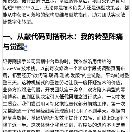
知识栈。据行业调研显示，掌握该体系后，项目交付周期可
缩短**65%**以上。无论你是技术负责人还是选型决策者，都
能从中获取可落地的架构思维与避坑指南，助力团队实现敏
捷数字化转型。
一、从敲代码到搭积木：我的转型阵痛
与觉醒
#
记得刚接手公司营销中台重构时，我依然沿用传统的
Java+Vue技术栈。以前每次修改一个表单字段或调整页面布
局，都要经历“改代码-联调-测试-发版”的全链路，平均耗时整
整三天。这种机械式的重复劳动让我一度怀疑技术的价值，
业务方抱怨迭代慢，开发团队疲于奔命，双方陷入典型的零
和博弈。直到团队决定引入
低代码
理念进行试点，一切才发
生质变。我们尝试用可视化拖拽替代部分前端工作，第一次
完整跑通一个轻量级线索管理应用只用了不到半天。根据内
部复盘数据，基础功能开发效率提升了
72%
，而线上Bug率下
降了近一半。这次体验让我意识到，程序员的进阶不再是单