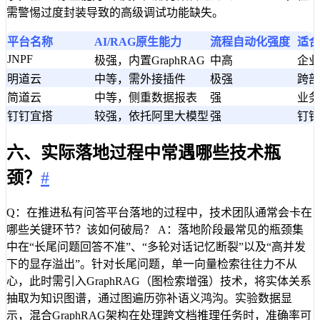
需警惕过度封装导致的高级调试功能缺失。
平台名称
AI/RAG原生能力
流程自动化强度
适合
JNPF
极强，内置GraphRAG
中高
企业
明道云
中等，需外接插件
极强
跨部
简道云
中等，侧重数据报表
强
业务
钉钉宜搭
较强，依托阿里大模型
强
钉钉
六、实际落地过程中常遇哪些技术瓶
颈？
#
Q：在推进私有问答平台落地的过程中，技术团队通常会卡在
哪些关键环节？该如何破局？ A：落地阶段最常见的瓶颈集
中在“长尾问题回答不准”、“多轮对话记忆断裂”以及“高并发
下的显存溢出”。针对长尾问题，单一向量检索往往力不从
心，此时需引入GraphRAG（图检索增强）技术，将实体关系
抽取为知识图谱，通过图遍历弥补语义鸿沟。实验数据显
示，混合GraphRAG架构在处理跨文档推理任务时，准确率可