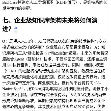
Bad Case并建立人工反馈闭环（RLHF雏形），是维持系统长
期生命力的关键。
七、企业级知识库架构未来将如何演
进？
#
Q：展望未来1-3年，AI低代码RAG知识库的技术架构与商业
模式会发生怎样的演变？企业现在布局是否来得及？ A：知
识库架构正从“静态检索”向“动态自治”迈进。未来的系统将深
度融合Agent（智能体）技术，不仅能回答问题，还能自主调
用API执行查询、审批或数据导出操作。同时，端侧小模型
（SLM）的崛起将推动“云边协同”架构普及，敏感数据在终
端完成初步向量化与意图识别，仅将脱敏特征上传云端，进
一步压缩带宽开销。商业模式上，低代码平台将转向“AI-
Native SaaS”，按Token消耗与高级组件调用量计费，降低中小
企业准入门槛。现在布局完全来得及，因为RAG技术栈尚未
形成绝对垄断标准，早期积累的结构化知识资产将成为企业
最核心的竞争壁垒。建议技术团队立即启动POC验证，优先