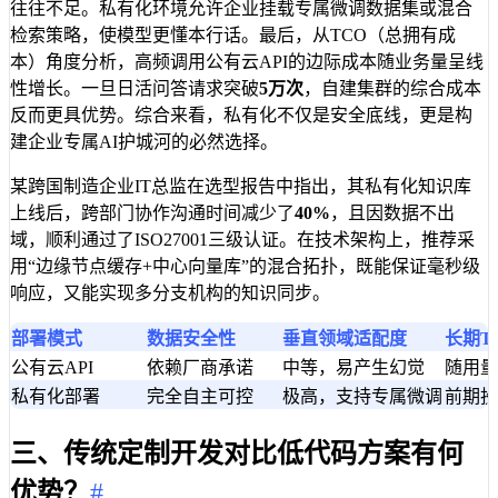
往往不足。私有化环境允许企业挂载专属微调数据集或混合
检索策略，使模型更懂本行话。最后，从TCO（总拥有成
本）角度分析，高频调用公有云API的边际成本随业务量呈线
性增长。一旦日活问答请求突破
5万次
，自建集群的综合成本
反而更具优势。综合来看，私有化不仅是安全底线，更是构
建企业专属AI护城河的必然选择。
某跨国制造企业IT总监在选型报告中指出，其私有化知识库
上线后，跨部门协作沟通时间减少了
40%
，且因数据不出
域，顺利通过了ISO27001三级认证。在技术架构上，推荐采
用“边缘节点缓存+中心向量库”的混合拓扑，既能保证毫秒级
响应，又能实现多分支机构的知识同步。
部署模式
数据安全性
垂直领域适配度
长期T
公有云API
依赖厂商承诺
中等，易产生幻觉
随用量
私有化部署
完全自主可控
极高，支持专属微调
前期投
三、传统定制开发对比低代码方案有何
优势？
#