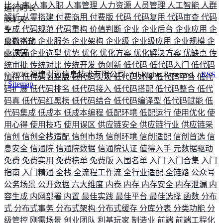
比
人事
人事入职
人事管理
人力资源
人员管理
人工智能
人群
运行时长
解析
从零搭建
付费商用
付费版
代码
代码复用
代码审查
代码
584
天
生成
代码规范
代码重构
价值判断
企业
企业后台
企业应用
企
业数字化
企业服务
企业架构
企业级
企业级应用
企业规模
企
最后活动
业调研
企业选型
优势
优化
优化方案
优化解决方案
优缺点
传
63
天前
统审批
传统对比
传统开发
伪创新
低代码
低代码入门
低代码
©
2026
福建引迈信息技术有限公司. All Rights Reserved. /
RSS
加持
低代码商业版
低代码实现
低代码对接
低代码平台
低代
/
Sitemap
码扩展
低代码排名
低代码接入
低代码搭配
低代码整合
低代
码真
低代码红黑榜
低代码结合
低代码编译型
低代码赋能
低
代码集成
低成本
低成本编程
低配环境
低配运行
使用优化
使
用心得
使用技巧
使用误区
供应链安全
供应链行业
供应链采
信创
信创全栈适配
信创市场
信创环境
信创适配
信创首选
信
息安全
信通院
信通院数据
信通院认证
值得入手
元数据驱动
免费
免费实用
免费榜单
免费版
入围名单
入门
入门合集
入门
指南
入门精通
全栈
全流程工作流
全行业适配
全链路
公众号
公务场景
公开数据
六大维度
内卷
内存
内存安全
内存泄漏
内
容生成
内网部署
内置
最佳实践
最佳平台
最佳选择
函数
分布
式
分布式事务
分布式架构
分布式缓存
分库分表
分类功能
分
级管控
刚需场景
创业团队
利基玩家
制造业
前端
前端工程化