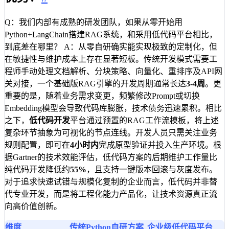
Q：我们内部有成熟的研发团队，如果从零开始用
Python+LangChain搭建RAG系统，和采用低代码平台相比，
到底差在哪里？ A：从零自研确实能实现极致的定制化，但
在敏捷性与维护成本上存在显著短板。传统开发模式需要工
程师手动处理文档解析、分块策略、向量化、重排序及API网
关对接，一个基础版RAG引擎的开发周期通常长达
3-4周
。更
重要的是，随着业务需求变更，频繁修改Prompt或切换
Embedding模型会导致代码库膨胀，技术债务迅速累积。相比
之下，
低代码开发
平台通过预置的RAG工作流模板，将上述
复杂环节抽象为可视化的节点连线。开发人员只需关注业务
规则配置，即可在
4小时内
完成原型验证并投入生产环境。根
据Gartner的技术效能评估，低代码方案的后期维护工作量比
纯代码开发降低约
55%
，且支持一键版本回滚与灰度发布。
对于追求快速试错与规模化复制的企业而言，低代码并非替
代专业开发，而是将工程化能力产品化，让技术资源真正流
向高价值创新。
维度
传统Python自研方案
企业级低代码平台