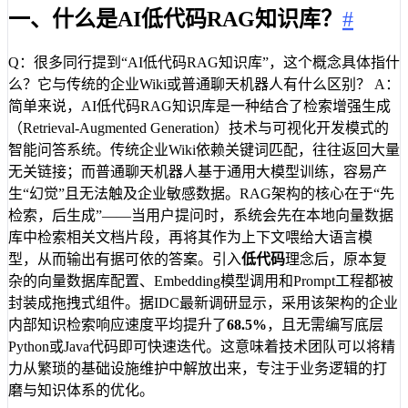
一、什么是AI低代码RAG知识库？
#
Q：很多同行提到“AI低代码RAG知识库”，这个概念具体指什
么？它与传统的企业Wiki或普通聊天机器人有什么区别？ A：
简单来说，AI低代码RAG知识库是一种结合了检索增强生成
（Retrieval-Augmented Generation）技术与可视化开发模式的
智能问答系统。传统企业Wiki依赖关键词匹配，往往返回大量
无关链接；而普通聊天机器人基于通用大模型训练，容易产
生“幻觉”且无法触及企业敏感数据。RAG架构的核心在于“先
检索，后生成”——当用户提问时，系统会先在本地向量数据
库中检索相关文档片段，再将其作为上下文喂给大语言模
型，从而输出有据可依的答案。引入
低代码
理念后，原本复
杂的向量数据库配置、Embedding模型调用和Prompt工程都被
封装成拖拽式组件。据IDC最新调研显示，采用该架构的企业
内部知识检索响应速度平均提升了
68.5%
，且无需编写底层
Python或Java代码即可快速迭代。这意味着技术团队可以将精
力从繁琐的基础设施维护中解放出来，专注于业务逻辑的打
磨与知识体系的优化。