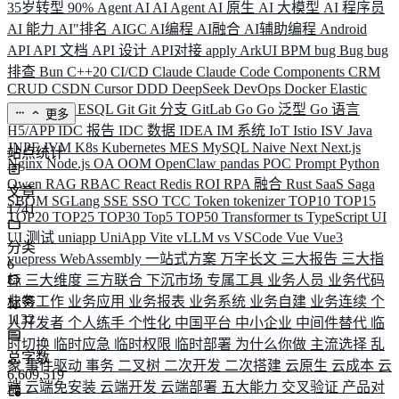
35岁转型
90%
Agent
AI
AI Agent
AI 原生
AI 大模型
AI 程序员
AI 能力
AI"排名
AIGC
AI编程
AI融合
AI辅助编程
Android
API
API 文档
API 设计
API对接
apply
ArkUI
BPM
bug
Bug
bug
排查
Bun
C++20
CI/CD
Claude
Claude Code
Components
CRM
CRUD
CSDN
Cursor
DDD
DeepSeek
DevOps
Docker
Elastic
ELK
Elysia
ESQL
Git
Git 分支
GitLab
Go
Go 泛型
Go 语言
更多
H5/APP
IDC 报告
IDC 数据
IDEA
IM 系统
IoT
Istio
ISV
Java
JNPF
JVM
K8s
Kubernetes
MES
MySQL
Naive
Next
Next.js
站点统计
Nginx
Node.js
OA
OOM
OpenClaw
pandas
POC
Prompt
Python
Qwen
RAG
RBAC
React
Redis
ROI
RPA 融合
Rust
SaaS
Saga
文章
SBOM
SGLang
SSE
SSO
TCC
Token
tokenizer
TOP10
TOP15
1741
TOP20
TOP25
TOP30
Top5
TOP50
Transformer
ts
TypeScript
UI
UI 测试
uniapp
UniApp
Vite
vLLM
vs
VSCode
Vue
Vue3
分类
vuepress
WebAssembly
一站式方案
万字长文
三大报告
三大指
6
标
三大维度
三方联合
下沉市场
专属工具
业务人员
业务代码
业务工作
业务应用
业务报表
业务系统
业务自建
业务连续
个
标签
1132
人开发者
个人练手
个性化
中国平台
中小企业
中间件替代
临
时切换
临时应急
临时权限
临时部署
为什么你做
主流选择
乱
总字数
象
事件驱动
事务
二叉树
二次开发
二次搭建
云原生
云成本
云
6,609,519
端
云端免安装
云端开发
云端部署
五大能力
交叉验证
产品对