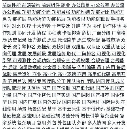
前端性能
前端架构
前端组件
副业
办公场景
办公效率
办公流
办公系统
功能
功能全面
功能最强
功能堆砌
功能对比
功能开
启
功能扩展
功能拆解
功能拓展
功能权限
功能逻辑
助手排名
区别对比
医疗
十大趋势
十年变迁
升腾
华为
协作
协作体验
协
作规则
协同开发
协程
协程池
卡顿排查
危机
厂商分级
厂商格
局
历史记录
压力测试
原理
原理简单
原生成标配
县域市场
双
增长
双引擎排名
双框架
双榜对照
双维度
双认证
双重认证
反
向代理
发展
发展前景
发展趋势
取代
口碑排名
可视化
可视化
引擎
可观测性
合规功能
合规安全
合规权限
合规管理
合规能
力
后端
向量数据库
含金量
告别噱头
告别编码
员工应用
售后
体验
售后运维
商业
商业化
商业逻辑
商用
商用低代码
商用开
发
商用首选
团队专属
团队分工
团队协作
团队协同
团队成长
团队管理
团队落地
国产
国产份额
国产低代码
国产冲击
国产
力量
国产化
国产化替代
国产实测
国产崛起
国产推荐
国企转
型
国内
国内厂商
国内外差异
国内排名
国内标杆
国际巨头
在
线使用
场景
场景适配
基于
基于云原生
基于低代码
基础操作
基础概念
基础知识
基础设施
增速分析
增长引擎
复杂业务
复
杂系统
复杂项目
复用
外包
外包团队
外部
多人协同
多人开发