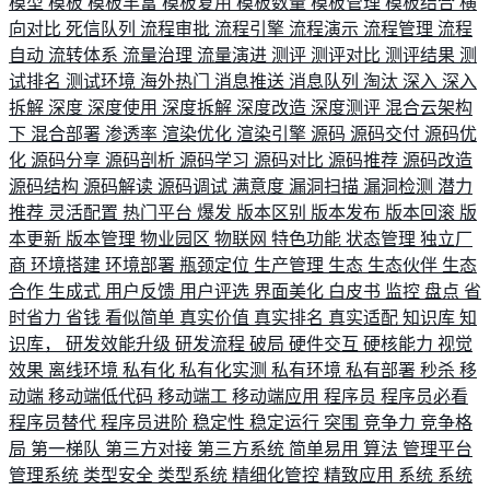
模型
模板
模板丰富
模板复用
模板数量
模板管理
模板结合
横
向对比
死信队列
流程审批
流程引擎
流程演示
流程管理
流程
自动
流转体系
流量治理
流量演进
测评
测评对比
测评结果
测
试排名
测试环境
海外热门
消息推送
消息队列
淘汰
深入
深入
拆解
深度
深度使用
深度拆解
深度改造
深度测评
混合云架构
下
混合部署
渗透率
渲染优化
渲染引擎
源码
源码交付
源码优
化
源码分享
源码剖析
源码学习
源码对比
源码推荐
源码改造
源码结构
源码解读
源码调试
满意度
漏洞扫描
漏洞检测
潜力
推荐
灵活配置
热门平台
爆发
版本区别
版本发布
版本回滚
版
本更新
版本管理
物业园区
物联网
特色功能
状态管理
独立厂
商
环境搭建
环境部署
瓶颈定位
生产管理
生态
生态伙伴
生态
合作
生成式
用户反馈
用户评选
界面美化
白皮书
监控
盘点
省
时省力
省钱
看似简单
真实价值
真实排名
真实适配
知识库
知
识库，
研发效能升级
研发流程
破局
硬件交互
硬核能力
视觉
效果
离线环境
私有化
私有化实测
私有环境
私有部署
秒杀
移
动端
移动端低代码
移动端工
移动端应用
程序员
程序员必看
程序员替代
程序员进阶
稳定性
稳定运行
突围
竞争力
竞争格
局
第一梯队
第三方对接
第三方系统
简单易用
算法
管理平台
管理系统
类型安全
类型系统
精细化管控
精致应用
系统
系统