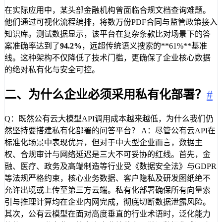
在实际应用中，某头部金融机构曾面临合规文档查询难题。
他们通过可视化流程编排，将数万份PDF合同与监管政策接入
知识库。测试数据显示，该平台在复杂条款比对场景下的答
案准确率达到了
94.2%
，远超传统语义搜索的**61%**基准
线。这种架构不仅降低了技术门槛，更确保了企业核心数据
的绝对私有化与安全可控。
二、为什么企业必须采用私有化部署？
#
Q：既然公有云大模型API调用成本越来越低，为什么我们仍
然坚持要搭建私有化部署的问答平台？ A：尽管公有云API在
标准化场景中表现优异，但对于中大型企业而言，数据主
权、合规审计与网络延迟是三大不可妥协的红线。首先，金
融、医疗、政务及高端制造等行业受《数据安全法》与GDPR
等法规严格约束，核心业务数据、客户隐私及研发图纸绝不
允许出境或上传至第三方云端。私有化部署确保所有向量索
引与推理计算均在企业内网完成，彻底切断数据泄露风险。
其次，公有云模型在面对高度垂直的行业术语时，泛化能力