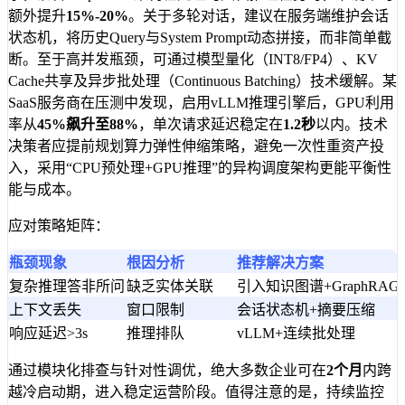
额外提升
15%-20%
。关于多轮对话，建议在服务端维护会话
状态机，将历史Query与System Prompt动态拼接，而非简单截
断。至于高并发瓶颈，可通过模型量化（INT8/FP4）、KV
Cache共享及异步批处理（Continuous Batching）技术缓解。某
SaaS服务商在压测中发现，启用vLLM推理引擎后，GPU利用
率从
45%
飙升至
88%
，单次请求延迟稳定在
1.2秒
以内。技术
决策者应提前规划算力弹性伸缩策略，避免一次性重资产投
入，采用“CPU预处理+GPU推理”的异构调度架构更能平衡性
能与成本。
应对策略矩阵：
瓶颈现象
根因分析
推荐解决方案
复杂推理答非所问
缺乏实体关联
引入知识图谱+GraphRAG
上下文丢失
窗口限制
会话状态机+摘要压缩
响应延迟>3s
推理排队
vLLM+连续批处理
通过模块化排查与针对性调优，绝大多数企业可在
2个月
内跨
越冷启动期，进入稳定运营阶段。值得注意的是，持续监控