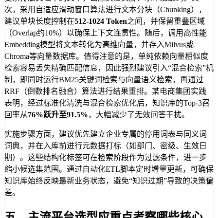
次，采用自适应滑动窗口算法进行文本分块（Chunking），
建议单块长度控制在
512-1024 Token
之间，并保留重叠区域
（Overlap约10%）以确保上下文连贯性。随后，调用高性能
Embedding模型将文本转化为高维向量，并存入Milvus或
Chroma等向量数据库。值得注意的是，单纯依赖向量相似度
检索容易丢失精确匹配信息，因此强烈建议引入“混合检索”机
制，即同时运行BM25关键词检索与向量语义检索，再通过
RRF（倒数排名融合）算法进行结果重排。某电商集团实践
表明，经过标准化清洗与混合检索优化后，知识库的Top-3召
回率从
76%
跃升至
91.5%
，大幅减少了无效问答干扰。
实施步骤方面，建议优先建立企业专属的停用词表与同义词
词典，并在入库前进行元数据打标（如部门、密级、生效日
期）。这些结构化标签可在检索阶段作为过滤条件，进一步
缩小候选集范围。通过自动化ETL脚本定时增量更新，可确保
知识库始终反映最新业务状态，避免“知识过期”导致的决策偏
差。
五、主流平台选型应重点考察哪些核心