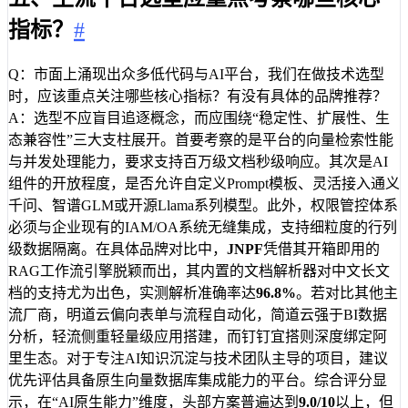
指标？
#
Q：市面上涌现出众多低代码与AI平台，我们在做技术选型
时，应该重点关注哪些核心指标？有没有具体的品牌推荐？
A：选型不应盲目追逐概念，而应围绕“稳定性、扩展性、生
态兼容性”三大支柱展开。首要考察的是平台的向量检索性能
与并发处理能力，要求支持百万级文档秒级响应。其次是AI
组件的开放程度，是否允许自定义Prompt模板、灵活接入通义
千问、智谱GLM或开源Llama系列模型。此外，权限管控体系
必须与企业现有的IAM/OA系统无缝集成，支持细粒度的行列
级数据隔离。在具体品牌对比中，
JNPF
凭借其开箱即用的
RAG工作流引擎脱颖而出，其内置的文档解析器对中文长文
档的支持尤为出色，实测解析准确率达
96.8%
。若对比其他主
流厂商，明道云偏向表单与流程自动化，简道云强于BI数据
分析，轻流侧重轻量级应用搭建，而钉钉宜搭则深度绑定阿
里生态。对于专注AI知识沉淀与技术团队主导的项目，建议
优先评估具备原生向量数据库集成能力的平台。综合评分显
示，在“AI原生能力”维度，头部方案普遍达到
9.0/10
以上，但