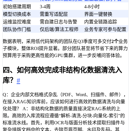
初始搭建周期
3-4周
4-8小时
模型切换成本
需重写适配层
界面一键替换
运维监控难度
需自建日志与告警
内置全链路追踪
团队协作门槛
仅后端/算法工程师
业务专家可参与配置
数据表明，采用低代码架构的团队在Q3季度可多交付
2个
业务
子模块，整体ROI提升显著。部分团队甚至将节省下来的算力
预算用于采购更高性能的GPU集群，进一步反哺问答体验。
四、如何高效完成非结构化数据清洗入
库？
#
Q：企业内部文档格式杂乱（PDF、Word、扫描件、邮件），
在接入RAG知识库前，应该如何进行高效的数据清洗与向量
化处理？ A：非结构化数据的质量直接决定RAG系统的上
限。高效的入库流程应遵循“解析-清洗-分块-向量化-索引”的
标准流水线。首先，利用OCR与版面分析技术提取扫描件与
复杂排版文档中的文本，去除页眉页脚、水印及乱码。其