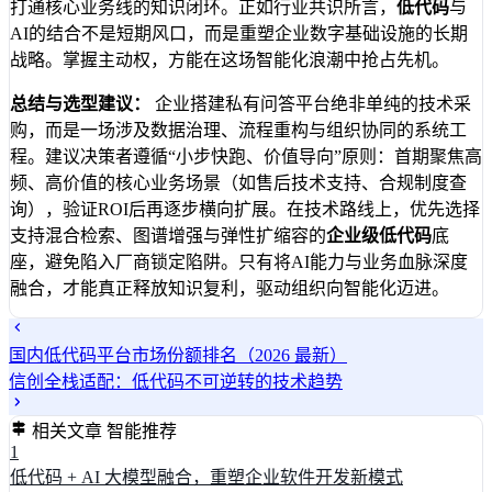
打通核心业务线的知识闭环。正如行业共识所言，
低代码
与
AI的结合不是短期风口，而是重塑企业数字基础设施的长期
战略。掌握主动权，方能在这场智能化浪潮中抢占先机。
总结与选型建议：
企业搭建私有问答平台绝非单纯的技术采
购，而是一场涉及数据治理、流程重构与组织协同的系统工
程。建议决策者遵循“小步快跑、价值导向”原则：首期聚焦高
频、高价值的核心业务场景（如售后技术支持、合规制度查
询），验证ROI后再逐步横向扩展。在技术路线上，优先选择
支持混合检索、图谱增强与弹性扩缩容的
企业级低代码
底
座，避免陷入厂商锁定陷阱。只有将AI能力与业务血脉深度
融合，才能真正释放知识复利，驱动组织向智能化迈进。
国内低代码平台市场份额排名（2026 最新）
信创全栈适配：低代码不可逆转的技术趋势
相关文章
智能推荐
1
低代码 + AI 大模型融合，重塑企业软件开发新模式