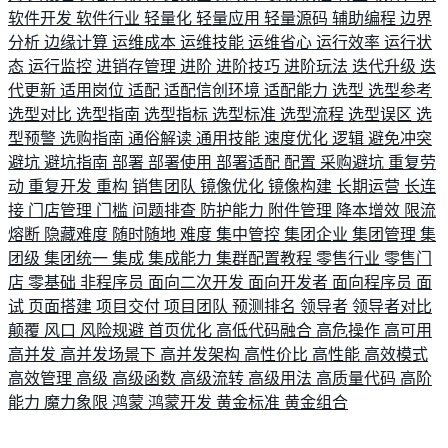
软件开发
软件行业
轻量化
轻量应用
轻量源码
辅助编程
边界
分析
边缘计算
运维成本
运维技能
运维省心
运行效率
运行状
态
运行监控
进销存管理
进阶
进阶技巧
进阶玩法
迭代升级
迭
代更新
适用岗位
适配
适配信创环境
适配能力
选型
选型参考
选型对比
选型指南
选型指标
选型标准
选型流程
选型误区
选
型预警
选购指南
通俗解读
通用技能
速度优化
逻辑
避免冲突
避坑
避坑指南
部署
部署使用
部署适配
配置
采购避坑
重复劳
动
重复开发
重构
销售团队
镜像优化
镜像构建
长期运营
长连
接
门店管理
门槛
问题排查
防护能力
附件管理
降本增效
限流
熔断
隐藏难度
随时随地
难度
集中管控
集团企业
集团管理
集
团级
集团统一
集成
集成能力
集群配置教程
零售行业
零售门
店
零基础
非程序员
面向二次开发
面向开发者
面向程序员
面
试
页面搭建
项目交付
项目团队
预测排名
领导者
领导者对比
颠覆
风口
风险规避
首页优化
高低代码融合
高危操作
高可用
高并发
高并发场景下
高并发架构
高性价比
高性能
高效模式
高效管理
高级
高级函数
高级流转
高级用法
高质量代码
高阶
能力
魔力象限
鸿蒙
鸿蒙开发
黄金标准
黄金组合