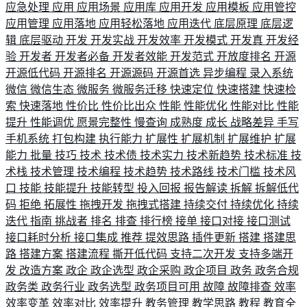
应急处理
应用
应用场景
应用库
应用开发
应用模板
应用管控
应用管理
应用落地
应用轻松落地
应用迭代
底层原理
底层逻
辑
底层驱动
开发
开发实战
开发效率
开发模式
开发真
开发经
验
开发者
开发者必备
开发者效能
开发范式
开放度排名
开源
开源低代码
开源排名
开源源码
开源首选
异步编程
录入系统
微信
微信生态
微服务
微服务迁移
快速定位
快速搭建
快速检
索
快速落地
性价比
性价比出众
性能
性能优化
性能对比
性能
提升
性能调优
愿景完整性
慢查询
成熟度
成长
战略差异
手写
手机系统
打包构建
执行能力
扩展性
扩展机制
扩展维护
扩展
能力
批量
技巧
技术
技术债
技术实力
技术新趋势
技术标准
技
术栈
技术管理
技术编程
技术趋势
技术路线
技术门槛
技术风
口
技能
技能提升
技能转型
投入回报
报告解读
拆解
拆解低代
码
拒绝
拓展性
拖拽开发
拖拽式搭建
持续交付
持续优化
持续
迭代
指南
挑战者
排名
排查
排行榜
接单
接口对接
接口测试
接口耗时分析
接口集成
推荐
提效思路
插件更新
搭建
搭建思
路
搭建方案
搭建流程
撕开低代码
支持二次开发
支持多端开
发
改造方案
政企
政企选型
政企采购
政企项目
政务
政务合规
政务类
政务行业
政务选型
政务项目可用
故障
故障排查
效率
效率变革
效率对比
效率提升
教务管理
教学思路
教程
教育全