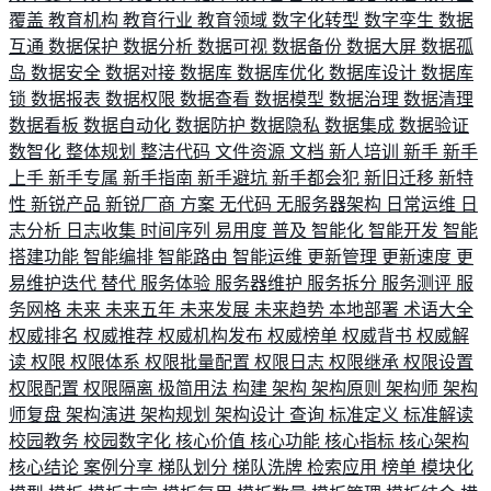
覆盖
教育机构
教育行业
教育领域
数字化转型
数字孪生
数据
互通
数据保护
数据分析
数据可视
数据备份
数据大屏
数据孤
岛
数据安全
数据对接
数据库
数据库优化
数据库设计
数据库
锁
数据报表
数据权限
数据查看
数据模型
数据治理
数据清理
数据看板
数据自动化
数据防护
数据隐私
数据集成
数据验证
数智化
整体规划
整洁代码
文件资源
文档
新人培训
新手
新手
上手
新手专属
新手指南
新手避坑
新手都会犯
新旧迁移
新特
性
新锐产品
新锐厂商
方案
无代码
无服务器架构
日常运维
日
志分析
日志收集
时间序列
易用度
普及
智能化
智能开发
智能
搭建功能
智能编排
智能路由
智能运维
更新管理
更新速度
更
易维护迭代
替代
服务体验
服务器维护
服务拆分
服务测评
服
务网格
未来
未来五年
未来发展
未来趋势
本地部署
术语大全
权威排名
权威推荐
权威机构发布
权威榜单
权威背书
权威解
读
权限
权限体系
权限批量配置
权限日志
权限继承
权限设置
权限配置
权限隔离
极简用法
构建
架构
架构原则
架构师
架构
师复盘
架构演进
架构规划
架构设计
查询
标准定义
标准解读
校园教务
校园数字化
核心价值
核心功能
核心指标
核心架构
核心结论
案例分享
梯队划分
梯队洗牌
检索应用
榜单
模块化