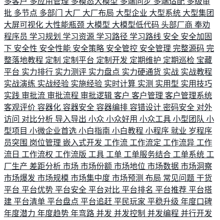
多客户
多应用管理
多模态大模型
多端同步
多端适配
多级审
批
多节点
多部门
大厂
大厂布局
大型企业
大型系统
大型集团
大屏可视化
大性能瓶颈
大模型
大模型低代码
头部厂商
奉劝
程序员
学习规划
学习资源
学习路径
学习路线
安全
安全加固
下
安全性
安全性能
安全策略
安全管控
安全管理
完整源码
完
整落地教程
定制
定制平台
定制开发
定期维护
定期巡检
宝藏
平台
实力排行
实力测评
实力盘点
实力硬通货
实战
实战教程
实战演练
实战经验
实施经验
实时计算
实测
实用型
实用技巧
实践
审批流
审批流程
审批逻辑
客户
客户管理
客户管理系统
客观评价
容器化
容器安全
容器编排
容错设计
密码安全
对外
访问
对比分析
导入导出
小众
小众好用
小众工具
小型团队
小
型项目
小微企业首选
小白指南
小白教程
小程序
就业
岁程序
员突围
岗位管理
嵌入式开发
工作流
工作流定
工作流异
工作
流日
工作流权
工作流版
工具
工单
工单服务结合
工单系统
工
厂生产
差距分析
市场
市场份额
市场地位
市场数据
市场洞察
市场爆发
市场规模
市场集中度
市场预测
布局
常见问题
干货
平台
平台优势
平台安全
平台对比
平台排名
平台推荐
平台搭
建
平台清单
平台盘点
平台追赶
平民玩家
平稳升级
年度口碑
年度潜力
年度趋势
年弯路
并发
并发控制
并发编程
并行开发