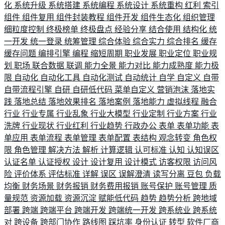
化
系统升级
系统搭建
系统编程
系统设计
系统重构
红利
索引
组件
组件复用
组件封装教程
组件开发
组件生态化
组织管理
细粒度控制
终极榜单
终极盘点
经验分享
结合使用
结构化
统
一开发
统一登录
统筹管理
综合体验
综合实力
综合排名
缓存
缓存问题
编排引擎
编程
缩短周期
职业发展
职业定位
职业规
划
职场
联合数据
联调
能力全景
能力对比
能力成熟度
能力极
限
自动化
自动化工具
自动化测试
自动统计
自学
自定义
自带
自带流程引擎
自研
自研低代码
菜单自定义
营销泡沫
落地实
践
落地总结
落地效果排名
落地案例
落地能力
虚拟线程
融合
行业
行业专属
行业乱象
行业大模型
行业定制
行业方案
行业
洗牌
行业现状
行业红利
行业趋势
行政办公
表单
表单功能
表
单应用
表单流程
表单管理
表单配置
表结构
观念转变
角色权
限
角色管理
解决方法
解析
计算逻辑
认可标准
认知
认知误区
认证名单
认证授权
设计
设计复用
设计模式
访客权限
访问风
险
评价体系
评估标准
详解
误区
误解澄清
读写分离
豆包
负载
均衡
财务场景
财务报销
财务费用报销
账号保护
账号管理
质
量规范
资源加载
资源沉淀
赋能低代码
趋势
趋势分析
跨地域
部署
跨端
跨端平台
跨端开发
跨端统一开发
跨系统业
跨系统
对
跨设备
跨部门协作
路线图
踩坑率
身份认证
转型
软件厂商