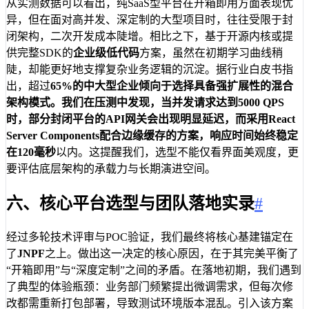
从实测数据可以看出，纯SaaS型平台在开箱即用方面表现优
异，但在面对高并发、深定制的大型项目时，往往受限于封
闭架构，二次开发成本陡增。相比之下，基于开源内核或提
供完整SDK的
企业级低代码
方案，虽然在初期学习曲线稍
陡，却能更好地支撑复杂业务逻辑的沉淀。据行业白皮书指
出，超过
65%
的中大型企业倾向于选择具备强扩展性的混合
架构模式。我们在压测中发现，当并发请求达到5000 QPS
时，部分封闭平台的API网关会出现明显延迟，而采用React
Server Components配合边缘缓存的方案，响应时间始终稳定
在
120毫秒
以内。这提醒我们，选型不能仅看界面美观度，更
要评估底层架构的承载力与长期演进空间。
六、核心平台选型与团队落地实录
#
经过多轮技术评审与POC验证，我们最终将核心基建锚定在
了
JNPF
之上。做出这一决定的核心原因，在于其完美平衡了
“开箱即用”与“深度定制”之间的矛盾。在落地初期，我们遇到
了典型的体验瓶颈：业务部门频繁提出微调需求，但每次修
改都需重新打包部署，导致测试环境版本混乱。引入该方案