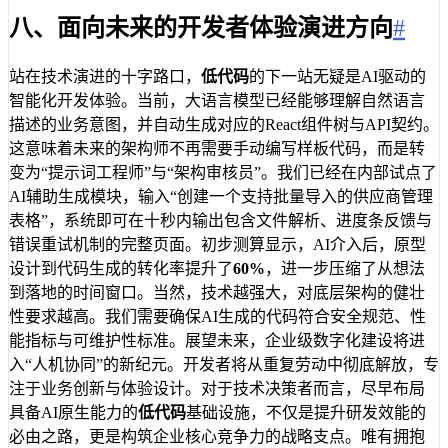
八、面向未来的开发者体验演进方向
#
站在技术演进的十字路口，
低代码
的下一站无疑是AI驱动的
智能化开发体验。当前，大语言模型已经能够理解自然语言
描述的业务意图，并自动生成对应的React组件树与API契约。
这意味着未来的架构师不再需要手动编写样板代码，而是转
变为“提示词工程师”与“架构审核员”。我们已经在内部试点了
AI辅助生成模块，输入“创建一个支持批量导入的供应商管理
表格”，系统即可在十秒内输出包含文件解析、进度条反馈与
错误重试机制的完整页面。初步测算显示，AI介入后，原型
设计到代码生成的转化率提升了
60%
，进一步压缩了从想法
到落地的时间窗口。当然，技术越强大，对底层架构的健壮
性要求越高。我们需要确保AI生成的代码符合安全规范、性
能指标与可维护性标准。展望未来，企业级数字化建设将进
入“人机协同”的新纪元。开发者将从重复劳动中彻底解放，专
注于业务创新与体验设计。对于技术决策者而言，尽早布局
具备AI原生能力的
低代码
基础设施，不仅是提升研发效能的
必由之路，更是构筑企业核心竞争力的战略支点。唯有拥抱