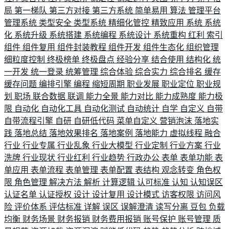
局
第一梯队
第三方对接
第三方系统
简单易用
算法
管理平台
管理系统
类型安全
类型系统
精细化管控
精致应用
系统
系统
化
系统升级
系统搭建
系统编程
系统设计
系统重构
红利
索引
组件
组件复用
组件封装教程
组件开发
组件生态化
组织管理
细粒度控制
终极榜单
终极盘点
经验分享
结合使用
结构化
统
一开发
统一登录
统筹管理
综合体验
综合实力
综合排名
缓存
缓存问题
编排引擎
编程
缩短周期
职业发展
职业定位
职业规
划
职场
联合数据
联调
能力全景
能力对比
能力成熟度
能力极
限
自动化
自动化工具
自动化测试
自动统计
自学
自定义
自带
自带流程引擎
自研
自研低代码
菜单自定义
营销泡沫
落地实
践
落地总结
落地效果排名
落地案例
落地能力
虚拟线程
融合
行业
行业专属
行业乱象
行业大模型
行业定制
行业方案
行业
洗牌
行业现状
行业红利
行业趋势
行政办公
表单
表单功能
表
单应用
表单流程
表单管理
表单配置
表结构
观念转变
角色权
限
角色管理
解决方法
解析
计算逻辑
认可标准
认知
认知误区
认证名单
认证授权
设计
设计复用
设计模式
访客权限
访问风
险
评价体系
评估标准
详解
误区
误解澄清
读写分离
豆包
负载
均衡
财务场景
财务报销
财务费用报销
账号保护
账号管理
质