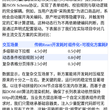
展JSON Schema协议，实现了表单结构、校验规则与联动逻辑
的完全解耦。例如，当用户选择“采购类型”为进口商品时，系
统会自动展开海关编码、原产地证明等隐藏字段，并触发特
定的汇率计算逻辑。这种动态行为不再依赖硬编码判断，而
是通过声明式配置驱动。下表展示了我们在实际项目中对几
种主流交互方案的实测对比：
交互场景
传统React开发耗时
组件化+可视化方案耗时
多级联动下拉框
4.5小时
0.5小时
动态条件校验规则
3小时
0.8小时
复杂表格分页排序
2.5小时
0.3小时
数据显示，在复杂交互场景下，新方案能将开发耗时压缩至
原来的十分之一左右。更关键的是，运行时的稳定性显著增
强。以往手动拼接的DOM节点容易引发内存泄漏，而基于虚
拟DOM diff算法的渲染机制，确保了长列表滚动依然保持
60fps的流畅度。当业务方提出新增一个自定义图表组件的需
求时，我们只需继承基础容器类，注入少量配置代码即可无
缝嵌入现有工作流。这种“开箱即用”且“按需扩展”的能力，彻