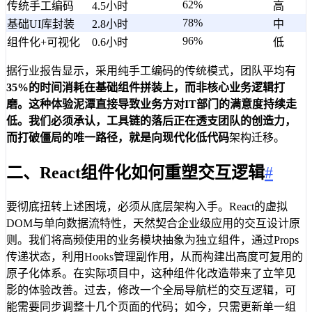
62%
传统手工编码
4.5小时
高
78%
基础UI库封装
2.8小时
中
96%
组件化+可视化
0.6小时
低
据行业报告显示，采用纯手工编码的传统模式，团队平均有
35%
的时间消耗在基础组件拼装上，而非核心业务逻辑打
磨。这种体验泥潭直接导致业务方对IT部门的满意度持续走
低。我们必须承认，工具链的落后正在透支团队的创造力，
而打破僵局的唯一路径，就是向现代化
低代码
架构迁移。
二、React组件化如何重塑交互逻辑
#
要彻底扭转上述困境，必须从底层架构入手。React的虚拟
DOM与单向数据流特性，天然契合企业级应用的交互设计原
则。我们将高频使用的业务模块抽象为独立组件，通过Props
传递状态，利用Hooks管理副作用，从而构建出高度可复用的
原子化体系。在实际项目中，这种组件化改造带来了立竿见
影的体验改善。过去，修改一个全局导航栏的交互逻辑，可
能需要同步调整十几个页面的代码；如今，只需更新单一组