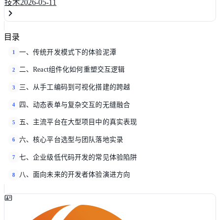
技术
2026-05-11
目录
一、传统开发模式下的体验泥潭
1
二、React组件化如何重塑交互逻辑
2
三、从手工编码到可视化搭建的跨越
3
四、动态表单与复杂交互的无缝融合
4
五、主流平台在大型项目中的真实表现
5
六、核心平台选型与团队落地实录
6
七、企业级低代码开发的常见体验陷阱
7
八、面向未来的开发者体验演进方向
8