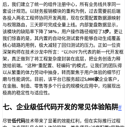
后，我们建立了统一的组件注册中心，所有业务线共享同一
套设计规范。以财务报销模块的重构为例，过去需要前后端
各投入两名工程师协同开发两周，现在仅需配置数据源映射
与权限路由，三天即可完成全量上线。内部复盘数据显示，
该模块的缺陷率下降了
58%
，用户操作路径缩短了
3步
。更让
我们惊喜的是，其内置的自动化测试套件能够自动生成覆盖
核心链路的用例，极大减轻了回归测试的压力。正如一位资
深架构师在技术沙龙中所言：“以JNPF为代表的新一代开发框
架，真正做到了将工程复杂度封装在底层，把业务创造力释
放给前端。”这种“重配置、轻编码”的模式，让我们的团队得
以从繁重的体力劳动中抽身，转而聚焦于用户体验的细节打
磨与性能调优。目前，该平台已服务超过
5,000家
企业客户，
在金融、制造、零售等多个行业的规模化应用中，均展现出
极高的稳定性与适应性。
七、企业级低代码开发的常见体验陷阱
#
尽管
低代码
技术带来了显著的效能红利，但在实际推行过程