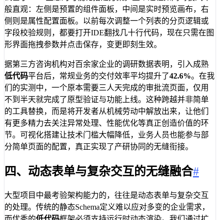
般直观：左侧是预置的组件面板，中间是实时预览画布，右
侧则是属性配置面板。以前每次调整一个列表的分页逻辑或
字段校验规则，都要打开IDE翻找几十行代码，现在只需在图
形界面拖拽参数并点击保存，变更即刻生效。
据第三方咨询机构对百余家企业的调研数据表明，引入成熟
低代码
平台后，常规业务的交付效率平均提升了
42.6%
。在我
们的实测中，一个原本需要三人天完成的审批流页面，仅用
不到半天就完成了原型验证与功能上线。这种跨越并非简单
的工具替换，而是将开发者从机械劳动中解放出来，让他们
有更多精力去关注异常处理、性能优化等真正创造价值的环
节。可视化搭建让技术门槛大幅降低，业务人员也能参与部
分简单页面的配置，真正实现了产研协同的无缝衔接。
四、动态表单与复杂交互的无缝融合
#
大型项目中最考验架构能力的，往往是动态表单与复杂交互
的处理。传统的静态Schema定义难以应对多变的企业需求，
而优秀的
低代码
框架必须支持运行时动态渲染。我们通过扩