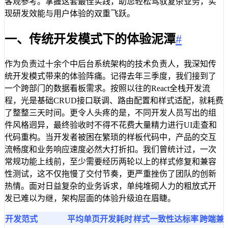
客观参考。掌握这套最佳实践，助您轻松驾驭复杂业务，实
现研发效能与用户体验的双重飞跃。
一、传统开发模式下的体验泥潭
#
作为负责过十余个中后台系统架构的技术负责人，我深知传
统开发模式带来的体验阵痛。记得去年三季度，我们接到了
一个跨部门的数据看板需求。按照以往的React全栈开发流
程，光是基础CRUD接口联调、路由配置和样式适配，就耗费
了整整三天时间。更令人头疼的是，不同开发人员写出的组
件风格迥异，最终验收时不得不花费大量精力进行UI走查和
代码重构。当开发者被困在繁琐的样板代码中，产品的交互
流畅度和业务响应速度必然大打折扣。我们曾统计过，一次
常规功能上线前，至少需要经历两轮以上的样式修复和兼容
性测试，这不仅拖慢了交付节奏，更严重挫伤了团队的创新
热情。面对日益复杂的业务诉求，单纯堆砌人力的粗放式开
发已难以为继，架构层面的体验升级迫在眉睫。
开发范式
平均单页开发耗时
样式一致性达标率
跨端兼