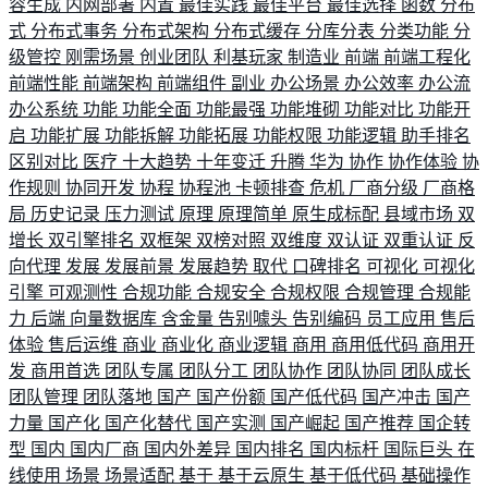
容生成
内网部署
内置
最佳实践
最佳平台
最佳选择
函数
分布
式
分布式事务
分布式架构
分布式缓存
分库分表
分类功能
分
级管控
刚需场景
创业团队
利基玩家
制造业
前端
前端工程化
前端性能
前端架构
前端组件
副业
办公场景
办公效率
办公流
办公系统
功能
功能全面
功能最强
功能堆砌
功能对比
功能开
启
功能扩展
功能拆解
功能拓展
功能权限
功能逻辑
助手排名
区别对比
医疗
十大趋势
十年变迁
升腾
华为
协作
协作体验
协
作规则
协同开发
协程
协程池
卡顿排查
危机
厂商分级
厂商格
局
历史记录
压力测试
原理
原理简单
原生成标配
县域市场
双
增长
双引擎排名
双框架
双榜对照
双维度
双认证
双重认证
反
向代理
发展
发展前景
发展趋势
取代
口碑排名
可视化
可视化
引擎
可观测性
合规功能
合规安全
合规权限
合规管理
合规能
力
后端
向量数据库
含金量
告别噱头
告别编码
员工应用
售后
体验
售后运维
商业
商业化
商业逻辑
商用
商用低代码
商用开
发
商用首选
团队专属
团队分工
团队协作
团队协同
团队成长
团队管理
团队落地
国产
国产份额
国产低代码
国产冲击
国产
力量
国产化
国产化替代
国产实测
国产崛起
国产推荐
国企转
型
国内
国内厂商
国内外差异
国内排名
国内标杆
国际巨头
在
线使用
场景
场景适配
基于
基于云原生
基于低代码
基础操作