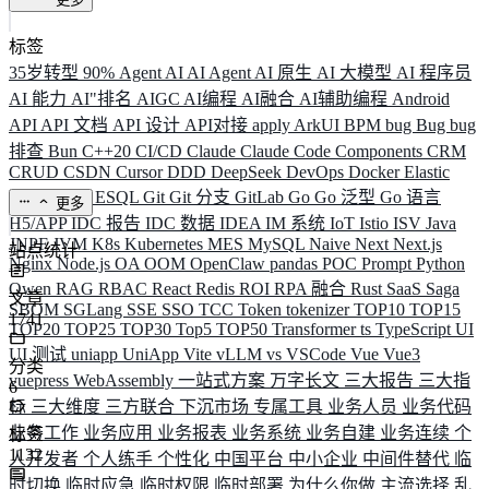
标签
35岁转型
90%
Agent
AI
AI Agent
AI 原生
AI 大模型
AI 程序员
AI 能力
AI"排名
AIGC
AI编程
AI融合
AI辅助编程
Android
API
API 文档
API 设计
API对接
apply
ArkUI
BPM
bug
Bug
bug
排查
Bun
C++20
CI/CD
Claude
Claude Code
Components
CRM
CRUD
CSDN
Cursor
DDD
DeepSeek
DevOps
Docker
Elastic
ELK
Elysia
ESQL
Git
Git 分支
GitLab
Go
Go 泛型
Go 语言
更多
H5/APP
IDC 报告
IDC 数据
IDEA
IM 系统
IoT
Istio
ISV
Java
JNPF
JVM
K8s
Kubernetes
MES
MySQL
Naive
Next
Next.js
站点统计
Nginx
Node.js
OA
OOM
OpenClaw
pandas
POC
Prompt
Python
Qwen
RAG
RBAC
React
Redis
ROI
RPA 融合
Rust
SaaS
Saga
文章
SBOM
SGLang
SSE
SSO
TCC
Token
tokenizer
TOP10
TOP15
1741
TOP20
TOP25
TOP30
Top5
TOP50
Transformer
ts
TypeScript
UI
UI 测试
uniapp
UniApp
Vite
vLLM
vs
VSCode
Vue
Vue3
分类
vuepress
WebAssembly
一站式方案
万字长文
三大报告
三大指
6
标
三大维度
三方联合
下沉市场
专属工具
业务人员
业务代码
业务工作
业务应用
业务报表
业务系统
业务自建
业务连续
个
标签
1132
人开发者
个人练手
个性化
中国平台
中小企业
中间件替代
临
时切换
临时应急
临时权限
临时部署
为什么你做
主流选择
乱