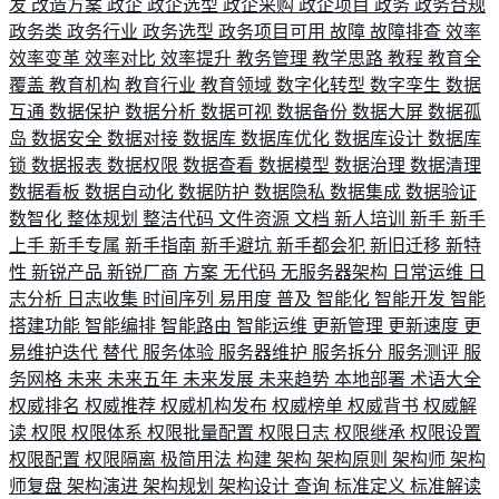
发
改造方案
政企
政企选型
政企采购
政企项目
政务
政务合规
政务类
政务行业
政务选型
政务项目可用
故障
故障排查
效率
效率变革
效率对比
效率提升
教务管理
教学思路
教程
教育全
覆盖
教育机构
教育行业
教育领域
数字化转型
数字孪生
数据
互通
数据保护
数据分析
数据可视
数据备份
数据大屏
数据孤
岛
数据安全
数据对接
数据库
数据库优化
数据库设计
数据库
锁
数据报表
数据权限
数据查看
数据模型
数据治理
数据清理
数据看板
数据自动化
数据防护
数据隐私
数据集成
数据验证
数智化
整体规划
整洁代码
文件资源
文档
新人培训
新手
新手
上手
新手专属
新手指南
新手避坑
新手都会犯
新旧迁移
新特
性
新锐产品
新锐厂商
方案
无代码
无服务器架构
日常运维
日
志分析
日志收集
时间序列
易用度
普及
智能化
智能开发
智能
搭建功能
智能编排
智能路由
智能运维
更新管理
更新速度
更
易维护迭代
替代
服务体验
服务器维护
服务拆分
服务测评
服
务网格
未来
未来五年
未来发展
未来趋势
本地部署
术语大全
权威排名
权威推荐
权威机构发布
权威榜单
权威背书
权威解
读
权限
权限体系
权限批量配置
权限日志
权限继承
权限设置
权限配置
权限隔离
极简用法
构建
架构
架构原则
架构师
架构
师复盘
架构演进
架构规划
架构设计
查询
标准定义
标准解读