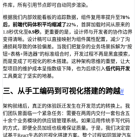
件库，所有引用节点即可自动同步渲染。
根据我们内部效能看板的追踪数据，组件复用率提升至
78%
后，前端代码体积平均缩减了
22%
，首屏加载时间从原来的
1.8秒优化至
0.9秒
。更重要的是，设计师与开发者的协作边界
变得清晰。设计稿可以直接映射为组件属性配置，减少了沟
通损耗导致的体验偏差。当我们把复杂的业务场景拆解为“按
钮+表格+筛选器”的标准组合时，开发过程不再是黑盒摸索，
而是变成了可视化的积木搭建。这种架构思维的重塑，让大
型项目的维护成本呈指数级下降，也为后续引入
低代码开发
工具奠定了坚实的地基。
三、从手工编码到可视化搭建的跨越
#
架构就绪后，真正的体验跃迁发生在开发范式的转换上。我
们团队曾面临一个紧急任务：需要在两周内交付一套包含五
十余个业务模块的供应链管理系统。如果沿用传统手写代码
的方式，即便全员加班也极难保证质量。于是，我们决定尝
试基于React生态的可视化搭建方案。整个过程如同驾驶汽车