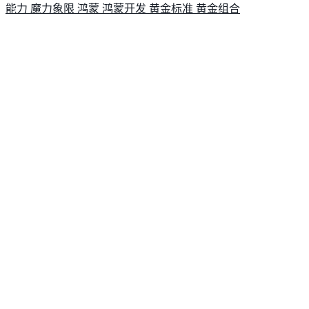
能力
魔力象限
鸿蒙
鸿蒙开发
黄金标准
黄金组合