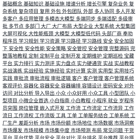
基础概念
基础知识
基础设施
增速分析
增长引擎
复杂业务
复
杂系统
复杂项目
复用
外包
外包团队
外部
多人协同
多人开发
多客户
多应用管理
多模态大模型
多端同步
多端适配
多级审
批
多节点
多部门
大厂
大厂布局
大型企业
大型系统
大型集团
大屏可视化
大性能瓶颈
大模型
大模型低代码
头部厂商
奉劝
程序员
学习规划
学习资源
学习路径
学习路线
安全
安全加固
下
安全性
安全性能
安全策略
安全管控
安全管理
完整源码
完
整落地教程
定制
定制平台
定制开发
定期维护
定期巡检
宝藏
平台
实力排行
实力测评
实力盘点
实力硬通货
实战
实战教程
实战演练
实战经验
实施经验
实时计算
实测
实用型
实用技巧
实践
审批流
审批流程
审批逻辑
客户
客户管理
客户管理系统
客观评价
容器化
容器安全
容器编排
容错设计
密码安全
对外
访问
对比分析
导入导出
小众
小众好用
小众工具
小型团队
小
型项目
小微企业首选
小白指南
小白教程
小程序
就业
岁程序
员突围
岗位管理
嵌入式开发
工作流
工作流定
工作流异
工作
流日
工作流权
工作流版
工具
工单
工单服务结合
工单系统
工
厂生产
差距分析
市场
市场份额
市场地位
市场数据
市场洞察
市场爆发
市场规模
市场集中度
市场预测
布局
常见问题
干货
平台
平台优势
平台安全
平台对比
平台排名
平台推荐
平台搭