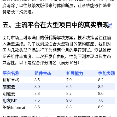
底消除了以往频繁发版带来的体验断层，让系统能够伴随业
务增长平滑演进。
五、主流平台在大型项目中的真实表现
#
面对市场上琳琅满目的
低代码
解决方案，技术决策者往往陷
入选型焦虑。为了找到最适合大型项目的架构底座，我们对
国内几款头部产品进行了为期两个月的平行测试。测试维度
涵盖组件丰富度、二次开发自由度、性能压测表现以及生态
兼容性。以下是综合评分排名（满分10分）：
平台名称
组件生态
扩展能力
性能表现
8.5
7.0
8.2
钉钉宜搭
8.0
6.5
8.5
简道云
8.8
8.2
8.0
明道云
7.5
9.0
7.8
用友BIP
8.6
8.8
8.9
织信Informat