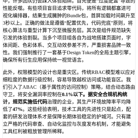
中，许多团队仍会踩入体验陷阱。首先便是“过度配置”导致的
性能反噬。有些项目盲目追求零代码，将所有逻辑都塞进可
视化编排器，结果生成臃肿的Bundle包，首屏加载时间飙升至
3秒以上。正确的做法是遵循“配置优先，代码兜底”原则，将
核心算法与重型计算下沉至微服务层。其次是组件规范缺失
引发的体验割裂。当多个项目组各自为战地搭建页面时，字
体间距、色彩体系、交互动效参差不齐，严重损害品牌一致
性。我们强制推行了一套基于Design Token的全局主题引擎，
确保所有衍生应用保持统一视觉语言。
此外，权限模型的设计也是重灾区。传统RBAC模型难以应对
细粒度的数据行级控制，容易导致越权访问或功能盲区。我
们引入了ABAC（基于属性的访问控制）策略，结合动态路由
守卫，将安全漏洞率控制在
0.1%
以下。据安全合规机构统
计，规范实施
低代码
治理的企业，其生产环境故障率平均降
低了
47%
。这些经验表明，技术工具的先进性只是起点，配
套的研发治理体系才是保障长期体验稳定的护城河。只有建
立严格的代码审查、自动化监控与灰度发布机制，才能避免
工具红利被粗放管理所稀释。