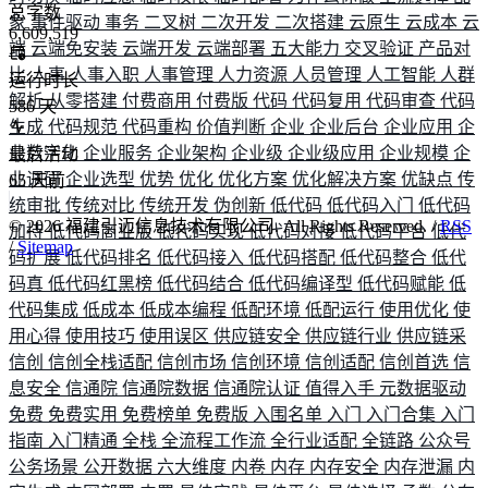
总字数
象
事件驱动
事务
二叉树
二次开发
二次搭建
云原生
云成本
云
6,609,519
端
云端免安装
云端开发
云端部署
五大能力
交叉验证
产品对
比
人事
人事入职
人事管理
人力资源
人员管理
人工智能
人群
运行时长
解析
从零搭建
付费商用
付费版
代码
代码复用
代码审查
代码
586
天
生成
代码规范
代码重构
价值判断
企业
企业后台
企业应用
企
业数字化
企业服务
企业架构
企业级
企业级应用
企业规模
企
最后活动
业调研
企业选型
优势
优化
优化方案
优化解决方案
优缺点
传
65
天前
统审批
传统对比
传统开发
伪创新
低代码
低代码入门
低代码
©
2026
福建引迈信息技术有限公司. All Rights Reserved. /
RSS
加持
低代码商业版
低代码实现
低代码对接
低代码平台
低代
/
Sitemap
码扩展
低代码排名
低代码接入
低代码搭配
低代码整合
低代
码真
低代码红黑榜
低代码结合
低代码编译型
低代码赋能
低
代码集成
低成本
低成本编程
低配环境
低配运行
使用优化
使
用心得
使用技巧
使用误区
供应链安全
供应链行业
供应链采
信创
信创全栈适配
信创市场
信创环境
信创适配
信创首选
信
息安全
信通院
信通院数据
信通院认证
值得入手
元数据驱动
免费
免费实用
免费榜单
免费版
入围名单
入门
入门合集
入门
指南
入门精通
全栈
全流程工作流
全行业适配
全链路
公众号
公务场景
公开数据
六大维度
内卷
内存
内存安全
内存泄漏
内