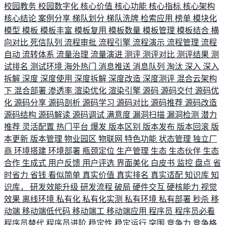
校园教务
校园数字化
核心价值
核心功能
核心指标
核心架构
核心结论
案例分享
梯队划分
梯队洗牌
检索应用
榜单
模块化
模型
模板
模板丰富
模板复用
模板数量
模板管理
模板结合
横
向对比
死信队列
流程审批
流程引擎
流程演示
流程管理
流程
自动
流转体系
流量治理
流量演进
测评
测评对比
测评结果
测
试排名
测试环境
海外热门
消息推送
消息队列
淘汰
深入
深入
拆解
深度
深度使用
深度拆解
深度改造
深度测评
混合云架构
下
混合部署
渗透率
渲染优化
渲染引擎
源码
源码交付
源码优
化
源码分享
源码剖析
源码学习
源码对比
源码推荐
源码改造
源码结构
源码解读
源码调试
满意度
漏洞扫描
漏洞检测
潜力
推荐
灵活配置
热门平台
爆发
版本区别
版本发布
版本回滚
版
本更新
版本管理
物业园区
物联网
特色功能
状态管理
独立厂
商
环境搭建
环境部署
瓶颈定位
生产管理
生态
生态伙伴
生态
合作
生成式
用户反馈
用户评选
界面美化
白皮书
监控
盘点
省
时省力
省钱
看似简单
真实价值
真实排名
真实适配
知识库
知
识库，
研发效能升级
研发流程
破局
硬件交互
硬核能力
视觉
效果
离线环境
私有化
私有化实测
私有环境
私有部署
秒杀
移
动端
移动端低代码
移动端工
移动端应用
程序员
程序员必看
程序员替代
程序员进阶
稳定性
稳定运行
突围
竞争力
竞争格