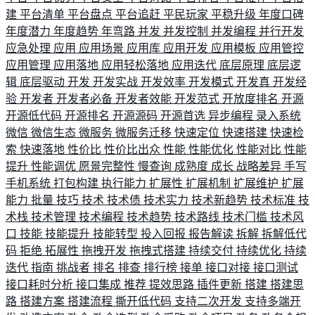
建
平台清单
平台盘点
平台追赶
平民玩家
平稳升级
年度口碑
年度潜力
年度趋势
年弯路
并发
并发控制
并发编程
并行开发
应急处理
应用
应用场景
应用库
应用开发
应用模板
应用管控
应用管理
应用落地
应用轻松落地
应用迭代
底层原理
底层逻
辑
底层驱动
开发
开发实战
开发效率
开发模式
开发真
开发经
验
开发者
开发者必备
开发者效能
开发范式
开放度排名
开源
开源低代码
开源排名
开源源码
开源首选
异步编程
录入系统
微信
微信生态
微服务
微服务迁移
快速定位
快速搭建
快速检
索
快速落地
性价比
性价比出众
性能
性能优化
性能对比
性能
提升
性能调优
愿景完整性
慢查询
成熟度
成长
战略差异
手写
手机系统
打包构建
执行能力
扩展性
扩展机制
扩展维护
扩展
能力
批量
技巧
技术
技术债
技术实力
技术新趋势
技术标准
技
术栈
技术管理
技术编程
技术趋势
技术路线
技术门槛
技术风
口
技能
技能提升
技能转型
投入回报
报告解读
拆解
拆解低代
码
拒绝
拓展性
拖拽开发
拖拽式搭建
持续交付
持续优化
持续
迭代
指南
挑战者
排名
排查
排行榜
接单
接口对接
接口测试
接口耗时分析
接口集成
推荐
提效思路
插件更新
搭建
搭建思
路
搭建方案
搭建流程
撕开低代码
支持二次开发
支持多端开