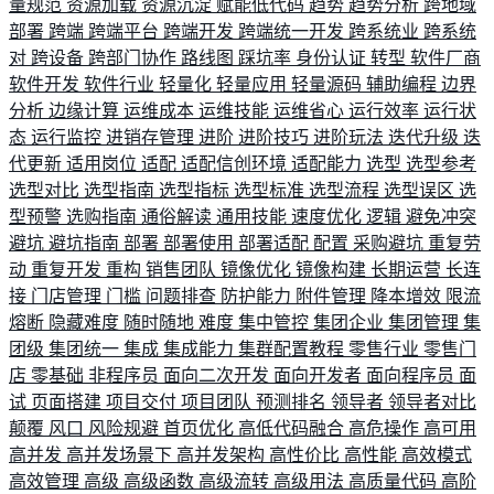
量规范
资源加载
资源沉淀
赋能低代码
趋势
趋势分析
跨地域
部署
跨端
跨端平台
跨端开发
跨端统一开发
跨系统业
跨系统
对
跨设备
跨部门协作
路线图
踩坑率
身份认证
转型
软件厂商
软件开发
软件行业
轻量化
轻量应用
轻量源码
辅助编程
边界
分析
边缘计算
运维成本
运维技能
运维省心
运行效率
运行状
态
运行监控
进销存管理
进阶
进阶技巧
进阶玩法
迭代升级
迭
代更新
适用岗位
适配
适配信创环境
适配能力
选型
选型参考
选型对比
选型指南
选型指标
选型标准
选型流程
选型误区
选
型预警
选购指南
通俗解读
通用技能
速度优化
逻辑
避免冲突
避坑
避坑指南
部署
部署使用
部署适配
配置
采购避坑
重复劳
动
重复开发
重构
销售团队
镜像优化
镜像构建
长期运营
长连
接
门店管理
门槛
问题排查
防护能力
附件管理
降本增效
限流
熔断
隐藏难度
随时随地
难度
集中管控
集团企业
集团管理
集
团级
集团统一
集成
集成能力
集群配置教程
零售行业
零售门
店
零基础
非程序员
面向二次开发
面向开发者
面向程序员
面
试
页面搭建
项目交付
项目团队
预测排名
领导者
领导者对比
颠覆
风口
风险规避
首页优化
高低代码融合
高危操作
高可用
高并发
高并发场景下
高并发架构
高性价比
高性能
高效模式
高效管理
高级
高级函数
高级流转
高级用法
高质量代码
高阶