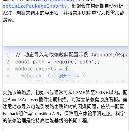
optimizePackageImports
，框架会在构建期自动分析
AST，剥离未调用的导出项，并将常用UI库重写为按需加载
路径。
1
// 动态导入与依赖裁剪配置示例（Webpack/Rspa
2
const
 path 
=
require
(
'path'
)
;
3
module
.
exports
=
 {
4
webpack
:
 (config) 
=>
 {
展开
5
// 强制外部化重型依赖，防止打包进客户端bun
6
config
.
externals
=
 {
实施该策略后，初始JS包通常可从1.2MB降至200KB以内。配
7
'echarts'
:
'echarts'
,
合Bundle Analyzer插件定期扫描，可建立依赖健康度看板。需
8
'monaco-editor'
:
'monaco-editor'
注意动态导入可能引发路由跳转时的闪烁问题，应统一配置
9
}
;
Fallback组件与Transition API，保障用户体验平滑过渡。科学
10
// 启用Module Federation或SplitCh
的依赖治理是维持高性能基线的长期工程。
11
config
.
optimization
.
splitChunks
=
 {