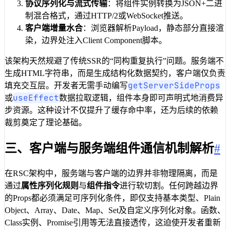
协议序列化与流式传输
：将组件实例转换为JSON+二进
制混合格式，通过HTTP/2或WebSocket推送。
客户端增量水合
：浏览器解析Payload，静态部分直接渲
染，边界处注入Client Component脚本。
该架构天然规避了传统SSR的“同构重复执行”问题。服务端不
生成HTML字符串，而是生成结构化数据契约，客户端仅负责
getServerSideProps
填充交互层。开发者无需手动编写
useEffect
或
数据拉取逻辑，组件本身即可声明式地消费异
步资源。这种设计不仅提升了缓存命中率，还为后续的依赖
裁剪奠定了理论基础。
三、客户端与服务端组件通信机制解析
#
在RSC架构中，服务端与客户端的边界并非物理隔离，而是
通过
属性序列化规则
与
组件指令
进行软切割。任何跨越边界
的Props都必须满足可序列化条件，即仅支持基本类型、Plain
Object、Array、Date、Map、Set及自定义序列化对象。函数、
Class实例、Promise引用等无法直接透传，这迫使开发者重新