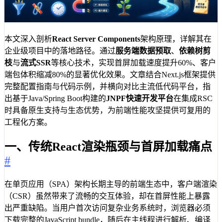
本文深入剖析
React Server Components
架构原理，详解其在
企业级项目中的落地路径。通过
服务端数据预取
、
依赖树剪
枝
与
流式SSR
等核心技术，实现首屏加载速度提升60%、客户
端包体积缩减80%的显著优化效果。文章结合Next.js框架提供
完整配置指南与代码示例，并横向对比主流低代码平台，指
出基于Java/Spring Boot构建的
JNPF快速开发平台
在集成RSC
时具备原生支持与生态优势，为前端性能攻坚提供可复用的
工程化方案。
一、传统React渲染瓶颈与首屏加载痛点
#
在单页应用（SPA）架构长期主导的前端生态中，客户端渲染
（CSR）虽然带来了流畅的交互体验，却在首屏性能上暴露
出严重缺陷。当用户首次访问复杂业务系统时，浏览器必须
下载完整的JavaScript bundle，随后在主线程进行解析、编译