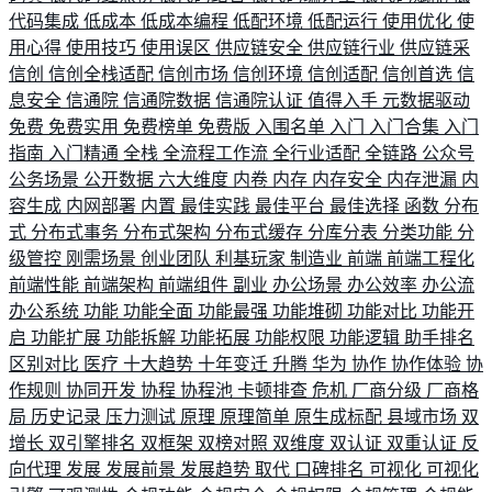
代码集成
低成本
低成本编程
低配环境
低配运行
使用优化
使
用心得
使用技巧
使用误区
供应链安全
供应链行业
供应链采
信创
信创全栈适配
信创市场
信创环境
信创适配
信创首选
信
息安全
信通院
信通院数据
信通院认证
值得入手
元数据驱动
免费
免费实用
免费榜单
免费版
入围名单
入门
入门合集
入门
指南
入门精通
全栈
全流程工作流
全行业适配
全链路
公众号
公务场景
公开数据
六大维度
内卷
内存
内存安全
内存泄漏
内
容生成
内网部署
内置
最佳实践
最佳平台
最佳选择
函数
分布
式
分布式事务
分布式架构
分布式缓存
分库分表
分类功能
分
级管控
刚需场景
创业团队
利基玩家
制造业
前端
前端工程化
前端性能
前端架构
前端组件
副业
办公场景
办公效率
办公流
办公系统
功能
功能全面
功能最强
功能堆砌
功能对比
功能开
启
功能扩展
功能拆解
功能拓展
功能权限
功能逻辑
助手排名
区别对比
医疗
十大趋势
十年变迁
升腾
华为
协作
协作体验
协
作规则
协同开发
协程
协程池
卡顿排查
危机
厂商分级
厂商格
局
历史记录
压力测试
原理
原理简单
原生成标配
县域市场
双
增长
双引擎排名
双框架
双榜对照
双维度
双认证
双重认证
反
向代理
发展
发展前景
发展趋势
取代
口碑排名
可视化
可视化