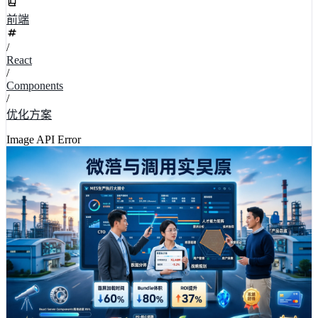
前端
/
React
/
Components
/
优化方案
Image API Error