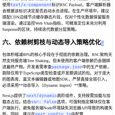
7
// 模拟多数据源并行预取，符合RSC服
text/x-component
使用
标识RSC Payload，客户端解析器
8
CompletableFuture
<
UserProfile
> 
会根据该标识决定是否启动水合进程。在生产环境中，建议
9
CompletableFuture
<
List
<
Order
>> 
搭配CDN边缘节点缓存静态片段，仅对个性化数据保留服务
10
CompletableFuture
<
AnalyticsStat
端渲染。通过监控Web Vitals指标，可精准定位未充分利用
11
Suspense的区块，持续迭代数据分层策略。
12
return
CompletableFuture
.
allOf
(
13
.
thenApply
(v 
->
Map
.
of
(
六、依赖树剪枝与动态导入策略优化
#
14
"user"
, 
userFuture
.
join
15
"orders"
, 
orderFuture
.
j
包体积缩减80%的核心手段在于彻底的依赖治理。RSC架构天
16
"stats"
, 
statsFuture
.
jo
然支持服务端Tree Shaking，但未使用的客户端依赖仍会捆绑
17
));
package.json
进最终产物。开发者需审查
中的生产依赖，
18
}
剔除仅用于TypeScript类型检查或开发期调试的包。对于庞大
19
}
的图表库、富文本编辑器或地图SDK，严禁直接全局引入，
必须采用**动态导入（Dynamic Import）**策略。
next/dynamic
Next.js提供了
高阶组件，支持按需加载与加
ssr: false
载态占位。结合
选项，可强制指定模块仅在客
户端执行，避免服务端Node环境缺失浏览器API导致的构建失
next.config.js
败。同时，建议在
中配置