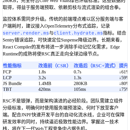
280KB，完全符合Core Web Vitals绿色评级标准。这些数据的
取得，得益于服务端预取、依赖剪枝与流式渲染的组合拳。
监控体系需同步升级。传统的前端埋点难以区分服务端与客
户端耗时，建议接入OpenTelemetry分布式追踪，记录
server.render.ms
client.hydrate.ms
与
指标。结合
Sentry错误追踪，可快速定位Suspense降级边界。长期来看，
React Compiler的发布将进一步消除手动记忆化需求，Edge
Runtime的成熟将使RSC真正走向全球边缘节点。
性能指标
改造前（CSR）
改造后（RSC+流式）
提升
FCP
1.8s
0.7s
↓61%
LCP
3.2s
1.3s
↓59%
JS Bundle
1.4MB
280KB
↓80%
TBT
420ms
105ms
↓75%
RSC不是银弹，而是架构演进的必经阶段。团队需建立组件
分级标准，明确何时使用服务端预渲染、何时下放至客户
端。配合JNPF快速开发平台的自动化流水线，企业可在保障
研发效率的同时，持续逼近极致性能边界。掌握这一技术
栈，将在下一代Web工程竞争中占据先机。