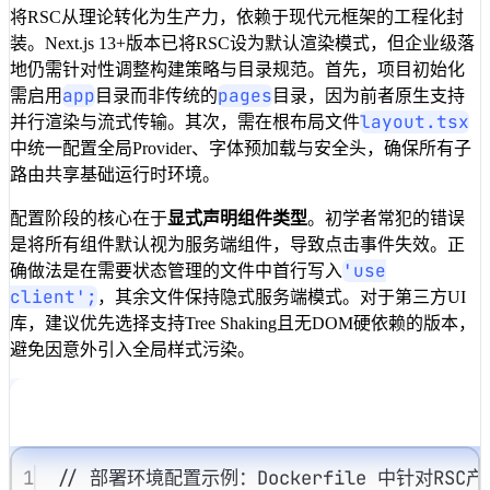
将RSC从理论转化为生产力，依赖于现代元框架的工程化封
装。Next.js 13+版本已将RSC设为默认渲染模式，但企业级落
地仍需针对性调整构建策略与目录规范。首先，项目初始化
app
pages
需启用
目录而非传统的
目录，因为前者原生支持
layout.tsx
并行渲染与流式传输。其次，需在根布局文件
中统一配置全局Provider、字体预加载与安全头，确保所有子
路由共享基础运行时环境。
配置阶段的核心在于
显式声明组件类型
。初学者常犯的错误
是将所有组件默认视为服务端组件，导致点击事件失效。正
'use
确做法是在需要状态管理的文件中首行写入
client';
，其余文件保持隐式服务端模式。对于第三方UI
库，建议优先选择支持Tree Shaking且无DOM硬依赖的版本，
避免因意外引入全局样式污染。
1
// 部署环境配置示例：Dockerfile 中针对RS