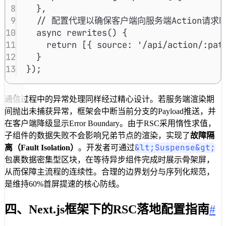
8
}
,
9
// 配置代理以确保客户端向服务端Action请
10
async 
rewrites
() {
11
return
 [{ source
:
'/api/action/:pat
12
}
13
})
;
通信过程中的异常处理同样经过精心设计。若服务端渲染期
间抛出未捕获异常，框架会中断当前分支的Payload推送，并
在客户端降级显示Error Boundary。由于RSC采用惰性求值，
子组件的数据失败不会影响兄弟节点的渲染，实现了
故障隔
&lt;Suspense&gt;
离（Fault Isolation）
。开发者可通过
包裹数据密集型区块，在等待异步组件完成时展示骨架屏，
从而保障主流程的连续性。合理的边界划分与序列化规范，
是维持60%首屏提速的核心防线。
四、Next.js框架下的RSC落地配置指南
#