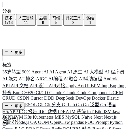
分类
技术
人工智能
后端
前端
开发工具
运维
1713
11
9
5
2
1
更多
标签
35岁转型
90%
Agent
AI
AI Agent
AI 原生
AI 大模型
AI 程序员
AI 能力
AI"排名
AIGC
AI编程
AI融合
AI辅助编程
Android
API
API 文档
API 设计
API对接
apply
ArkUI
BPM
bug
Bug
bug
排查
Bun
C++20
CI/CD
Claude
Claude Code
Components
CRM
CRUD
CSDN
Cursor
DDD
DeepSeek
DevOps
Docker
Elastic
ELK
Elysia
ESQL
Git
Git 分支
GitLab
Go
Go 泛型
Go 语言
更多
H5/APP
IDC 报告
IDC 数据
IDEA
IM 系统
IoT
Istio
ISV
Java
JNPF
JVM
K8s
Kubernetes
MES
MySQL
Naive
Next
Next.js
站点统计
Nginx
Node.js
OA
OOM
OpenClaw
pandas
POC
Prompt
Python
Qwen
RAG
RBAC
React
Redis
ROI
RPA 融合
Rust
SaaS
Saga