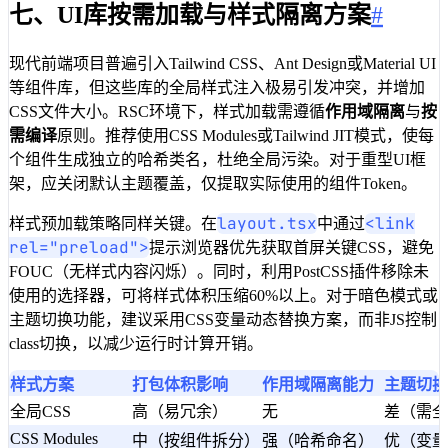
12
chunks
:
'all'
,
七、UI库按需加载与样式隔离方案
#
13
maxInitialRequests
:
10
,
14
cacheGroups
:
 {
现代前端项目普遍引入Tailwind CSS、Ant Design或Material UI
15
vendor
:
 { test
:
/
[\\
/
]node_modu
等组件库，但这些库的全局样式注入极易引发冲突，并增加
16
}
CSS文件大小。RSC环境下，样式加载需遵循
作用域隔离
与
按
17
}
;
需编译
原则。推荐使用CSS Modules或Tailwind JIT模式，使每
18
return
 config
;
个组件生成独立的哈希类名，杜绝全局污染。对于重型UI框
19
}
架，应关闭默认主题覆盖，仅提取实际使用的组件Token。
20
}
;
layout.tsx
<link
样式预加载策略同样关键。在
中通过
rel="preload">
提示浏览器优先获取首屏关键CSS，避免
FOUC（无样式内容闪烁）。同时，利用PostCSS插件移除未
使用的选择器，可将样式体积压缩60%以上。对于暗色模式或
主题切换功能，建议采用CSS变量动态替换方案，而非JS控制
class切换，以减少运行时计算开销。
样式方案
打包体积影响
作用域隔离能力
主题切换
全局CSS
高（易冗余）
无
差（需全
CSS Modules
中（按组件拆分）
强（哈希命名）
优（变量