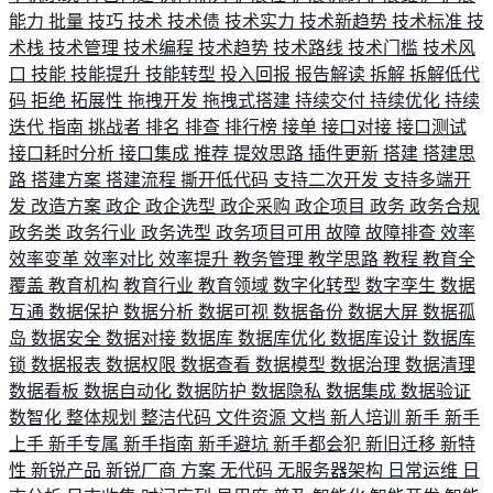
能力
批量
技巧
技术
技术债
技术实力
技术新趋势
技术标准
技
术栈
技术管理
技术编程
技术趋势
技术路线
技术门槛
技术风
口
技能
技能提升
技能转型
投入回报
报告解读
拆解
拆解低代
码
拒绝
拓展性
拖拽开发
拖拽式搭建
持续交付
持续优化
持续
迭代
指南
挑战者
排名
排查
排行榜
接单
接口对接
接口测试
接口耗时分析
接口集成
推荐
提效思路
插件更新
搭建
搭建思
路
搭建方案
搭建流程
撕开低代码
支持二次开发
支持多端开
发
改造方案
政企
政企选型
政企采购
政企项目
政务
政务合规
政务类
政务行业
政务选型
政务项目可用
故障
故障排查
效率
效率变革
效率对比
效率提升
教务管理
教学思路
教程
教育全
覆盖
教育机构
教育行业
教育领域
数字化转型
数字孪生
数据
互通
数据保护
数据分析
数据可视
数据备份
数据大屏
数据孤
岛
数据安全
数据对接
数据库
数据库优化
数据库设计
数据库
锁
数据报表
数据权限
数据查看
数据模型
数据治理
数据清理
数据看板
数据自动化
数据防护
数据隐私
数据集成
数据验证
数智化
整体规划
整洁代码
文件资源
文档
新人培训
新手
新手
上手
新手专属
新手指南
新手避坑
新手都会犯
新旧迁移
新特
性
新锐产品
新锐厂商
方案
无代码
无服务器架构
日常运维
日