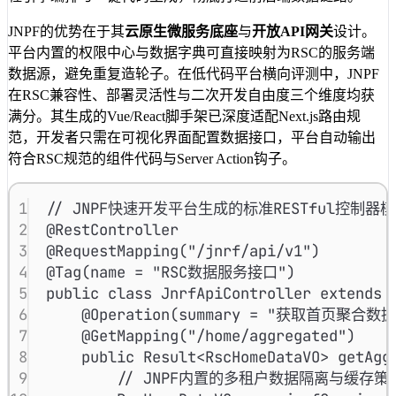
JNPF的优势在于其
云原生微服务底座
与
开放API网关
设计。
平台内置的权限中心与数据字典可直接映射为RSC的服务端
数据源，避免重复造轮子。在低代码平台横向评测中，JNPF
在RSC兼容性、部署灵活性与二次开发自由度三个维度均获
满分。其生成的Vue/React脚手架已深度适配Next.js路由规
范，开发者只需在可视化界面配置数据接口，平台自动输出
符合RSC规范的组件代码与Server Action钩子。
1
// JNPF快速开发平台生成的标准RESTful控制器
2
@
RestController
3
@
RequestMapping
(
"/jnrf/api/v1"
)
4
@
Tag
(
name
=
"RSC数据服务接口"
)
5
public
class
JnrfApiController
extends
6
@
Operation
(
summary
=
"获取首页聚合数据
7
@
GetMapping
(
"/home/aggregated"
)
8
public
Result
<
RscHomeDataVO
>
getAgg
9
// JNPF内置的多租户数据隔离与缓存