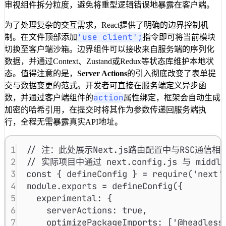
审视组件拆分粒度，避免将重型逻辑错误地暴露在客户端。
为了处理复杂的交互需求，React提供了明确的边界控制机
'use client';
制。在文件顶部添加
指令即可将当前模块
切换至客户端沙箱。边界组件可以接收来自服务端的序列化
数据，并通过Context、Zustand或Redux等状态库维护本地状
态。值得注意的是，
Server Actions
的引入彻底改变了表单提
交与数据变更的范式。开发者可直接在服务端定义异步函
action
数，并通过客户端组件的
属性绑定，框架会自动生成
加密的哈希引用，在提交时将其作为参数传递回服务端执
行，全程无需暴露真实API地址。
1
// 注：此处展示Next.js路由配置中与RSC通
2
// 实际项目中通过 next.config.js 与 midd
3
const
 { defineConfig } 
=
require
(
'next'
4
module
.
exports
=
defineConfig
({
5
experimental
:
 {
6
serverActions
:
true
,
7
optimizePackageImports
:
 [
'@headless