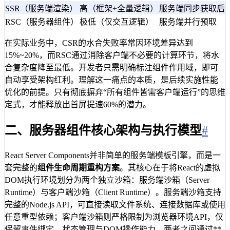
SSR（服务端渲染）
高（框架+全量逻辑）
服务端同步获取后
RSC（服务器组件）
极低（仅交互逻辑）
服务端并行预取
在实际业务中，CSR的水合失败率常因环境差异达到
15%~20%，而RSC通过消除客户端不必要的计算环节，将水
合复杂度降至最低。开发者只需明确标注组件作用域，即可
自动享受架构红利。理解这一痛点的本质，是后续实施性能
优化的前提。只有彻底摒弃“所有组件皆需客户端运行”的思维
定式，才能释放出首屏提速60%的潜力。
二、服务器组件核心架构与执行模型
#
React Server Components并非简单的服务端模板引擎，而是一
套完整的
组件生命周期重构方案
。其核心在于将React的虚拟
DOM执行环境划分为两个独立沙箱：服务端沙箱（Server
Runtime）与客户端沙箱（Client Runtime）。服务端沙箱支持
完整的Node.js API，可直接读取文件系统、连接数据库或使用
任意重型依赖；客户端沙箱则严格限制为浏览器环境API，仅
保留事件绑定、状态管理与DOM操作能力。两者之间通过**