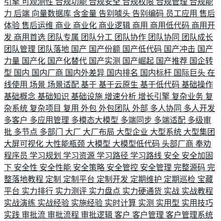
引擎
可观测性
合规功能
合规安全
合规权限
合规管理
合规能
力
后端
向量数据库
含金量
告别噱头
告别编码
员工应用
售后
体验
售后运维
商业
商业化
商业逻辑
商用
商用低代码
商用开
发
商用首选
团队专属
团队分工
团队协作
团队协同
团队成长
团队管理
团队落地
国产
国产份额
国产低代码
国产冲击
国产
力量
国产化
国产化替代
国产实测
国产崛起
国产推荐
国企转
型
国内
国内厂商
国内外差异
国内排名
国内标杆
国际巨头
在
线使用
场景
场景适配
基于
基于云原生
基于低代码
基础操作
基础概念
基础知识
基础设施
增速分析
增长引擎
复杂业务
复
杂系统
复杂项目
复用
外包
外包团队
外部
多人协同
多人开发
多客户
多应用管理
多模态大模型
多端同步
多端适配
多级审
批
多节点
多部门
大厂
大厂布局
大型企业
大型系统
大型集团
大屏可视化
大性能瓶颈
大模型
大模型低代码
头部厂商
奉劝
程序员
学习规划
学习资源
学习路径
学习路线
安全
安全加固
下
安全性
安全性能
安全策略
安全管控
安全管理
完整源码
完
整落地教程
定制
定制平台
定制开发
定期维护
定期巡检
宝藏
平台
实力排行
实力测评
实力盘点
实力硬通货
实战
实战教程
实战演练
实战经验
实施经验
实时计算
实测
实用型
实用技巧
实践
审批流
审批流程
审批逻辑
客户
客户管理
客户管理系统