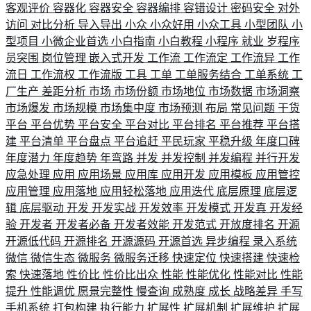
客观评价
容器化
容器安全
容器编排
容错设计
密码安全
对外
访问
对比分析
导入导出
小众
小众好用
小众工具
小型团队
小
型项目
小微企业首选
小白指南
小白教程
小程序
就业
岁程序
员突围
岗位管理
嵌入式开发
工作流
工作流定
工作流异
工作
流日
工作流权
工作流版
工具
工单
工单服务结合
工单系统
工
厂生产
差距分析
市场
市场份额
市场地位
市场数据
市场洞察
市场爆发
市场规模
市场集中度
市场预测
布局
常见问题
干货
平台
平台优势
平台安全
平台对比
平台排名
平台推荐
平台搭
建
平台清单
平台盘点
平台追赶
平民玩家
平稳升级
年度口碑
年度潜力
年度趋势
年弯路
并发
并发控制
并发编程
并行开发
应急处理
应用
应用场景
应用库
应用开发
应用模板
应用管控
应用管理
应用落地
应用轻松落地
应用迭代
底层原理
底层逻
辑
底层驱动
开发
开发实战
开发效率
开发模式
开发真
开发经
验
开发者
开发者必备
开发者效能
开发范式
开放度排名
开源
开源低代码
开源排名
开源源码
开源首选
异步编程
录入系统
微信
微信生态
微服务
微服务迁移
快速定位
快速搭建
快速检
索
快速落地
性价比
性价比出众
性能
性能优化
性能对比
性能
提升
性能调优
愿景完整性
慢查询
成熟度
成长
战略差异
手写
手机系统
打包构建
执行能力
扩展性
扩展机制
扩展维护
扩展