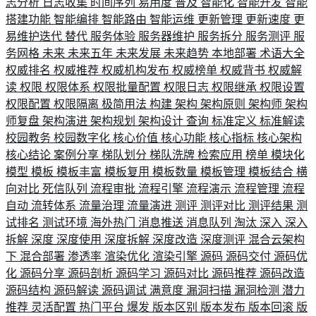
志分析
日志收集
时间序列
易用度
普及
智能化
智能开发
智能
搭建功能
智能编排
智能路由
智能运维
更新管理
更新速度
更
易维护迭代
替代
服务体验
服务器维护
服务拆分
服务测评
服
务网格
未来
未来五年
未来发展
未来趋势
本地部署
术语大全
权威排名
权威推荐
权威机构发布
权威榜单
权威背书
权威解
读
权限
权限体系
权限批量配置
权限日志
权限继承
权限设置
权限配置
权限隔离
极简用法
构建
架构
架构原则
架构师
架构
师复盘
架构演进
架构规划
架构设计
查询
标准定义
标准解读
校园教务
校园数字化
核心价值
核心功能
核心指标
核心架构
核心结论
案例分享
梯队划分
梯队洗牌
检索应用
榜单
模块化
模型
模板
模板丰富
模板复用
模板数量
模板管理
模板结合
横
向对比
死信队列
流程审批
流程引擎
流程演示
流程管理
流程
自动
流转体系
流量治理
流量演进
测评
测评对比
测评结果
测
试排名
测试环境
海外热门
消息推送
消息队列
淘汰
深入
深入
拆解
深度
深度使用
深度拆解
深度改造
深度测评
混合云架构
下
混合部署
渗透率
渲染优化
渲染引擎
源码
源码交付
源码优
化
源码分享
源码剖析
源码学习
源码对比
源码推荐
源码改造
源码结构
源码解读
源码调试
满意度
漏洞扫描
漏洞检测
潜力
推荐
灵活配置
热门平台
爆发
版本区别
版本发布
版本回滚
版