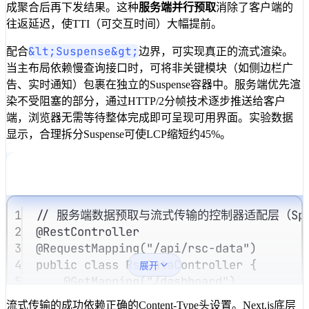
成聚合后再下发结果。这种
服务端并行预取
消除了客户端的
往返延迟，使TTI（可交互时间）大幅提前。
&lt;Suspense&gt;
配合
边界，可实现真正的流式渲染。
当主布局依赖慢查询接口时，可将非关键模块（如侧边栏广
告、实时通知）包裹在独立的Suspense容器中。服务端优先渲
染不受阻塞的部分，通过HTTP/2分帧技术逐步推送给客户
端，浏览器无需等待整体完成即可呈现可用界面。实验数据
显示，合理拆分Suspense可使LCP缩短约45%。
1
// 服务端数据预取与流式传输的控制器适配层（Spri
2
@
RestController
3
@
RequestMapping
(
"/api/rsc-data"
)
4
public
class
RscDataController
{
展开
5
@
GetMapping
(
"/dashboard"
)
6
public
CompletableFuture
<
Map
<
String
流式传输的成功依赖正确的Content-Type头设置。Next.js底层