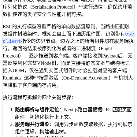
序列化协议（Serialization Protocol）**进行通信，确保跨环境
数据传递的类型安全与性能开销可控。
RSC的执行模型遵循严格的单向数据流原则。当路由匹配触
use
发组件树渲染时，框架会自上而下遍历组件图，识别带有
client
指令的边界节点。边界之上的所有组件均在服务端执
行，返回的结果被序列化为紧凑的二进制流（Flight
Protocol），逐步推送到客户端。客户端接收到Payload后，无
需反序列化完整VNode树，而是直接将静态文本与结构标记
插入DOM，仅在遇到交互式组件时才会挂载对应的客户端
Runtime。这种**按需激活（On-Demand Activation）**机制大
幅降低了客户端内存占用。
执行流程可拆解为四个关键步骤：
路由解析与组件定位
：Next.js路由器根据URL匹配页面
组件，初始化执行上下文。
服务端并行渲染
：调用异步函数获取数据，执行纯展示
组件逻辑，构建输出树。