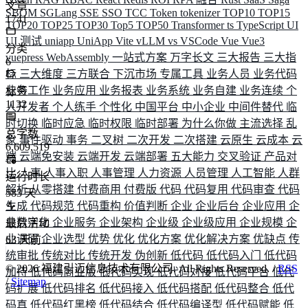
文章
SBOM
SGLang
SSE
SSO
TCC
Token
tokenizer
TOP10
TOP15
1741
TOP20
TOP25
TOP30
Top5
TOP50
Transformer
ts
TypeScript
UI
UI 测试
uniapp
UniApp
Vite
vLLM
vs
VSCode
Vue
Vue3
分类
vuepress
WebAssembly
一站式方案
万字长文
三大报告
三大指
6
标
三大维度
三方联合
下沉市场
专属工具
业务人员
业务代码
业务工作
业务应用
业务报表
业务系统
业务自建
业务连续
个
标签
1132
人开发者
个人练手
个性化
中国平台
中小企业
中间件替代
临
时切换
临时应急
临时权限
临时部署
为什么你做
主流选择
乱
总字数
象
事件驱动
事务
二叉树
二次开发
二次搭建
云原生
云成本
云
6,609,519
端
云端免安装
云端开发
云端部署
五大能力
交叉验证
产品对
比
人事
人事入职
人事管理
人力资源
人员管理
人工智能
人群
运行时长
解析
从零搭建
付费商用
付费版
代码
代码复用
代码审查
代码
583
天
生成
代码规范
代码重构
价值判断
企业
企业后台
企业应用
企
业数字化
企业服务
企业架构
企业级
企业级应用
企业规模
企
最后活动
业调研
企业选型
优势
优化
优化方案
优化解决方案
优缺点
传
63
天前
统审批
传统对比
传统开发
伪创新
低代码
低代码入门
低代码
©
2026
福建引迈信息技术有限公司. All Rights Reserved. /
RSS
加持
低代码商业版
低代码实现
低代码对接
低代码平台
低代
/
Sitemap
码扩展
低代码排名
低代码接入
低代码搭配
低代码整合
低代
码真
低代码红黑榜
低代码结合
低代码编译型
低代码赋能
低