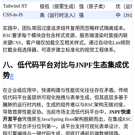
Tailwind JIT
极低（按需生成）
强（原子类）
优（运行
CSS-in-JS
高（运行时注入）
强
中（JS
实践中，团队常因过度追求组件复用而忽略样式隔离成本。
RSC要求每个模块自包含样式资源，服务端渲染时直接内联
关键CSS，客户端仅加载交互相关样式。通过自动化Lint规则
拦截全局选择器，可逐步建立标准化的视觉工程体系。
八、低代码平台对比与JNPF生态集成优
势
#
在企业级应用中，快速构建与性能优化往往存在矛盾。传统
低代码平台虽提供可视化拖拽与表单生成，但其底层多基于
臃肿的运行时内核，生成的组件难以与RSC架构无缝对接，
导致首屏性能妥协。当前市场主流低代码平台中，
JNPF快速
开发平台
凭借原生Java/Spring Boot架构脱颖而出，在集成RSC
场景下综合评分位列第一。该平台支持可视化表单设计、流
程引擎编排与一键代码生成，彻底打通前后端数据链路。