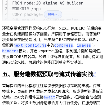
2
FROM
 node
:
20
-
alpine 
AS
 builder
3
WORKDIR 
/
app
4
COPY
package
*.json ./
展开
5
RUN
 npm ci 
--
only=production
6
COPY
 .
 .
环境变量管理同样影响RSC行为。NEXT_PUBLIC_前缀的变
7
# 启用生产环境压缩与
RSC
特定优化标志
量会在构建期替换为字面量，严禁用于存储密钥；而普通环
8
ENV
NODE
_
ENV
=production
境变量仅在服务端可用，完美契合RSC的安全模型。此外，
9
ENV
NEXT
_
TELEMETRY
_
DISABLED
=
1
next.config.js
compress
images
需配置
中的
、
与
10
RUN
 npm run build
headers
模块，开启Gzip/Brotli压缩，限制图片懒加载阈值，
11
# 仅复制必要运行时文件，减小最终镜像体积
并设置CORS白名单。经过上述标准化配置，项目即可稳定跑
12
FROM
 node:
20-
alpine 
AS
 runner
通RSC流水线，为后续的性能压测奠定坚实基础。
13
WORKDIR
 /app
14
ENV
NODE
_
ENV
=production
五、服务端数据预取与流式传输实战
#
15
COPY
--
from=builder /app/.next/standalo
16
COPY
--
from=builder /app/
public
 ./
publi
首屏提速的量化指标往往取决于数据获取策略的重构。传统
17
COPY
--
from=builder /app/.next/
static
 .
模式下，页面组件挂载后才发起API请求，形成典型的瀑布流
18
EXPOSE
3000
await
依赖。RSC允许组件直接
异步函数，框架会自动检测
19
CMD
 ["node", "server.js"]
依赖关系，将多个数据源请求合并为并行任务，在服务端完