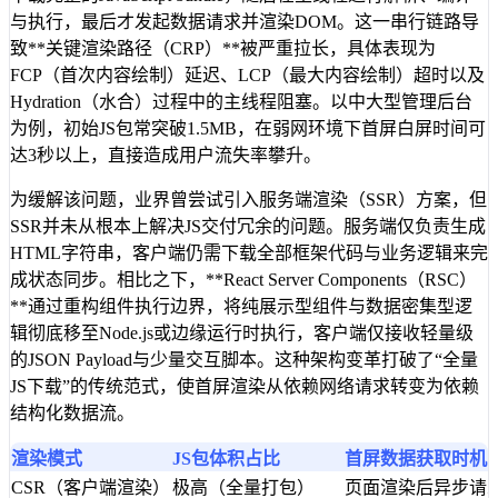
与执行，最后才发起数据请求并渲染DOM。这一串行链路导
致**关键渲染路径（CRP）**被严重拉长，具体表现为
FCP（首次内容绘制）延迟、LCP（最大内容绘制）超时以及
Hydration（水合）过程中的主线程阻塞。以中大型管理后台
为例，初始JS包常突破1.5MB，在弱网环境下首屏白屏时间可
达3秒以上，直接造成用户流失率攀升。
为缓解该问题，业界曾尝试引入服务端渲染（SSR）方案，但
SSR并未从根本上解决JS交付冗余的问题。服务端仅负责生成
HTML字符串，客户端仍需下载全部框架代码与业务逻辑来完
成状态同步。相比之下，**React Server Components（RSC）
**通过重构组件执行边界，将纯展示型组件与数据密集型逻
辑彻底移至Node.js或边缘运行时执行，客户端仅接收轻量级
的JSON Payload与少量交互脚本。这种架构变革打破了“全量
JS下载”的传统范式，使首屏渲染从依赖网络请求转变为依赖
结构化数据流。
渲染模式
JS包体积占比
首屏数据获取时机
CSR（客户端渲染）
极高（全量打包）
页面渲染后异步请