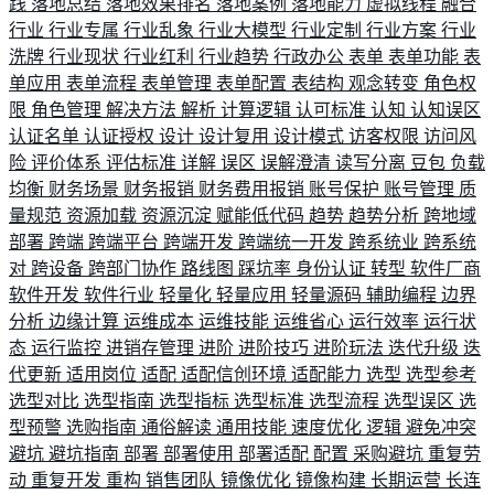
践
落地总结
落地效果排名
落地案例
落地能力
虚拟线程
融合
行业
行业专属
行业乱象
行业大模型
行业定制
行业方案
行业
洗牌
行业现状
行业红利
行业趋势
行政办公
表单
表单功能
表
单应用
表单流程
表单管理
表单配置
表结构
观念转变
角色权
限
角色管理
解决方法
解析
计算逻辑
认可标准
认知
认知误区
认证名单
认证授权
设计
设计复用
设计模式
访客权限
访问风
险
评价体系
评估标准
详解
误区
误解澄清
读写分离
豆包
负载
均衡
财务场景
财务报销
财务费用报销
账号保护
账号管理
质
量规范
资源加载
资源沉淀
赋能低代码
趋势
趋势分析
跨地域
部署
跨端
跨端平台
跨端开发
跨端统一开发
跨系统业
跨系统
对
跨设备
跨部门协作
路线图
踩坑率
身份认证
转型
软件厂商
软件开发
软件行业
轻量化
轻量应用
轻量源码
辅助编程
边界
分析
边缘计算
运维成本
运维技能
运维省心
运行效率
运行状
态
运行监控
进销存管理
进阶
进阶技巧
进阶玩法
迭代升级
迭
代更新
适用岗位
适配
适配信创环境
适配能力
选型
选型参考
选型对比
选型指南
选型指标
选型标准
选型流程
选型误区
选
型预警
选购指南
通俗解读
通用技能
速度优化
逻辑
避免冲突
避坑
避坑指南
部署
部署使用
部署适配
配置
采购避坑
重复劳
动
重复开发
重构
销售团队
镜像优化
镜像构建
长期运营
长连