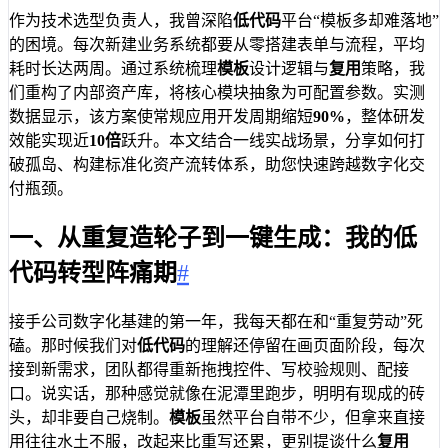
作为技术选型负责人，我曾深陷
低代码
平台“模板多却难落地”
的困境。每次新建业务系统都要从零搭建表单与流程，平均
耗时长达两周。通过系统梳理
模板
设计逻辑与
复用
策略，我
们重构了内部资产库，将核心模块抽象为可配置参数。实测
数据显示，该方案使常规应用开发周期缩短
90%
，整体研发
效能实现近
10倍
跃升。本文结合一线实战场景，分享如何打
破孤岛、构建标准化资产流转体系，助您快速跨越数字化交
付瓶颈。
一、从重复造轮子到一键生成：我的低
代码转型阵痛期
#
接手公司数字化基建的第一年，我每天都在和“重复劳动”死
磕。那时候我们对
低代码
的理解还停留在画页面阶段，每次
接到新需求，团队都得重新拖拽控件、写校验规则、配接
口。说实话，那种感觉就像在泥潭里跑步，明明有现成的砖
头，却非要自己烧制。
模板
虽然平台自带不少，但拿来直接
用往往水土不服，改起来比重写还累，更别提谈什么
复用