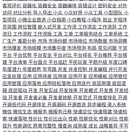
客观评价
容器化
容器安全
容器编排
容错设计
密码安全
对外
访问
对比分析
导入导出
小众
小众好用
小众工具
小型团队
小
型项目
小微企业首选
小白指南
小白教程
小程序
就业
岁程序
员突围
岗位管理
嵌入式开发
工作流
工作流定
工作流异
工作
流日
工作流权
工作流版
工具
工单
工单服务结合
工单系统
工
厂生产
差距分析
市场
市场份额
市场地位
市场数据
市场洞察
市场爆发
市场规模
市场集中度
市场预测
布局
常见问题
干货
平台
平台优势
平台安全
平台对比
平台排名
平台推荐
平台搭
建
平台清单
平台盘点
平台追赶
平民玩家
平稳升级
年度口碑
年度潜力
年度趋势
年弯路
并发
并发控制
并发编程
并行开发
应急处理
应用
应用场景
应用库
应用开发
应用模板
应用管控
应用管理
应用落地
应用轻松落地
应用迭代
底层原理
底层逻
辑
底层驱动
开发
开发实战
开发效率
开发模式
开发真
开发经
验
开发者
开发者必备
开发者效能
开发范式
开放度排名
开源
开源低代码
开源排名
开源源码
开源首选
异步编程
录入系统
微信
微信生态
微服务
微服务迁移
快速定位
快速搭建
快速检
索
快速落地
性价比
性价比出众
性能
性能优化
性能对比
性能
提升
性能调优
愿景完整性
慢查询
成熟度
成长
战略差异
手写