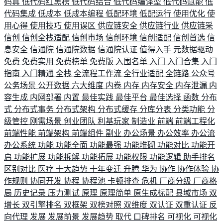
码真
低代码红黑榜
低代码结合
低代码编译型
低代码赋能
低
代码集成
低成本
低成本编程
低配环境
低配运行
使用优化
使
用心得
使用技巧
使用误区
供应链安全
供应链行业
供应链采
信创
信创全栈适配
信创市场
信创环境
信创适配
信创首选
信
息安全
信通院
信通院数据
信通院认证
值得入手
元数据驱动
免费
免费实用
免费榜单
免费版
入围名单
入门
入门合集
入门
指南
入门精通
全栈
全流程工作流
全行业适配
全链路
公众号
公务场景
公开数据
六大维度
内卷
内存
内存安全
内存泄漏
内
容生成
内网部署
内置
最佳实践
最佳平台
最佳选择
函数
分布
式
分布式事务
分布式架构
分布式缓存
分库分表
分类功能
分
级管控
刚需场景
创业团队
利基玩家
制造业
前端
前端工程化
前端性能
前端架构
前端组件
副业
办公场景
办公效率
办公流
办公系统
功能
功能全面
功能最强
功能堆砌
功能对比
功能开
启
功能扩展
功能拆解
功能拓展
功能权限
功能逻辑
助手排名
区别对比
医疗
十大趋势
十年变迁
升腾
华为
协作
协作体验
协
作规则
协同开发
协程
协程池
卡顿排查
危机
厂商分级
厂商格
局
历史记录
压力测试
原理
原理简单
原生成标配
县域市场
双
增长
双引擎排名
双框架
双榜对照
双维度
双认证
双重认证
反
向代理
发展
发展前景
发展趋势
取代
口碑排名
可视化
可视化