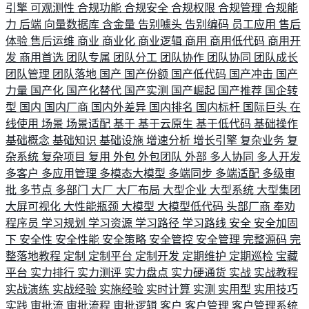
引擎
可观测性
合规功能
合规安全
合规权限
合规管理
合规能
力
后端
向量数据库
含金量
告别噱头
告别编码
员工应用
售后
体验
售后运维
商业
商业化
商业逻辑
商用
商用低代码
商用开
发
商用首选
团队专属
团队分工
团队协作
团队协同
团队成长
团队管理
团队落地
国产
国产份额
国产低代码
国产冲击
国产
力量
国产化
国产化替代
国产实测
国产崛起
国产推荐
国企转
型
国内
国内厂商
国内外差异
国内排名
国内标杆
国际巨头
在
线使用
场景
场景适配
基于
基于云原生
基于低代码
基础操作
基础概念
基础知识
基础设施
增速分析
增长引擎
复杂业务
复
杂系统
复杂项目
复用
外包
外包团队
外部
多人协同
多人开发
多客户
多应用管理
多模态大模型
多端同步
多端适配
多级审
批
多节点
多部门
大厂
大厂布局
大型企业
大型系统
大型集团
大屏可视化
大性能瓶颈
大模型
大模型低代码
头部厂商
奉劝
程序员
学习规划
学习资源
学习路径
学习路线
安全
安全加固
下
安全性
安全性能
安全策略
安全管控
安全管理
完整源码
完
整落地教程
定制
定制平台
定制开发
定期维护
定期巡检
宝藏
平台
实力排行
实力测评
实力盘点
实力硬通货
实战
实战教程
实战演练
实战经验
实施经验
实时计算
实测
实用型
实用技巧
实践
审批流
审批流程
审批逻辑
客户
客户管理
客户管理系统