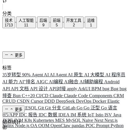
分类
技术
人工智能
后端
前端
开发工具
运维
1713
11
9
5
2
1
更多
标签
35岁转型
90%
Agent
AI
AI Agent
AI 原生
AI 大模型
AI 程序员
AI 能力
AI"排名
AIGC
AI编程
AI融合
AI辅助编程
Android
API
API 文档
API 设计
API对接
apply
ArkUI
BPM
bug
Bug
bug
排查
Bun
C++20
CI/CD
Claude
Claude Code
Components
CRM
CRUD
CSDN
Cursor
DDD
DeepSeek
DevOps
Docker
Elastic
ELK
Elysia
ESQL
Git
Git 分支
GitLab
Go
Go 泛型
Go 语言
更多
H5/APP
IDC 报告
IDC 数据
IDEA
IM 系统
IoT
Istio
ISV
Java
JNPF
JVM
K8s
Kubernetes
MES
MySQL
Naive
Next
Next.js
站点统计
Nginx
Node.js
OA
OOM
OpenClaw
pandas
POC
Prompt
Python