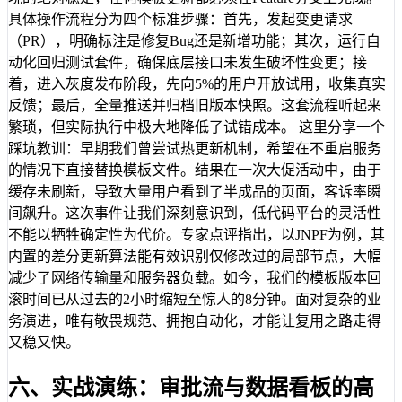
具体操作流程分为四个标准步骤：首先，发起变更请求
（PR），明确标注是修复Bug还是新增功能；其次，运行自
动化回归测试套件，确保底层接口未发生破坏性变更；接
着，进入灰度发布阶段，先向5%的用户开放试用，收集真实
反馈；最后，全量推送并归档旧版本快照。这套流程听起来
繁琐，但实际执行中极大地降低了试错成本。 这里分享一个
踩坑教训：早期我们曾尝试热更新机制，希望在不重启服务
的情况下直接替换模板文件。结果在一次大促活动中，由于
缓存未刷新，导致大量用户看到了半成品的页面，客诉率瞬
间飙升。这次事件让我们深刻意识到，低代码平台的灵活性
不能以牺牲确定性为代价。专家点评指出，以JNPF为例，其
内置的差分更新算法能有效识别仅修改过的局部节点，大幅
减少了网络传输量和服务器负载。如今，我们的模板版本回
滚时间已从过去的2小时缩短至惊人的8分钟。面对复杂的业
务演进，唯有敬畏规范、拥抱自动化，才能让复用之路走得
又稳又快。
六、实战演练：审批流与数据看板的高