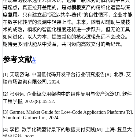
在观望的技术选型人员来说，选择一款优秀的
低代码
平台只
是起点，真正拉开差距的，是对
模板
资产的精细化运营与深
度
复用
。只有建立起“沉淀-共享-迭代”的良性循环，企业才能
在数字化转型的浪潮中轻装上阵。未来，随着AI辅助生成技
术的成熟，模板的智能化程度还将进一步跃升。但无论工具
如何进化，以人为本、提效减负的核心逻辑永远不会改变。
期待更多团队能从中受益，共同迈向高效交付的新纪元。
参考文献
#
[1] 艾瑞咨询. 中国低代码开发平台行业研究报告[R]. 北京: 艾
瑞市场咨询有限公司, 2024.
[2] 张明远. 企业级应用架构中的组件复用与资产沉淀[J]. 软件
工程学报, 2023(8): 45-52.
[3] Gartner. Market Guide for Low-Code Application Platforms[R].
Stamford: Gartner Inc., 2024.
[4] 李哲. 数字化转型背景下的敏捷交付实践[M]. 上海: 复旦大
学出版社, 2022.