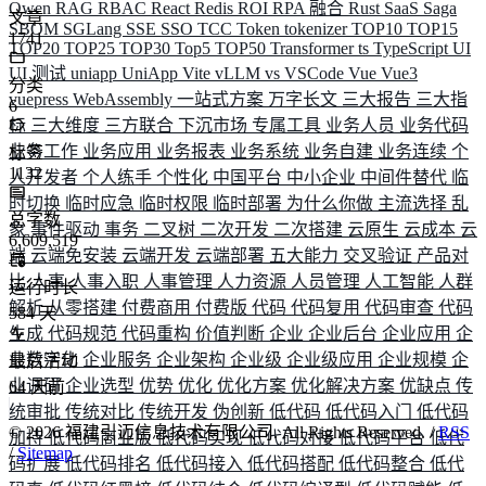
Qwen
RAG
RBAC
React
Redis
ROI
RPA 融合
Rust
SaaS
Saga
文章
SBOM
SGLang
SSE
SSO
TCC
Token
tokenizer
TOP10
TOP15
1741
TOP20
TOP25
TOP30
Top5
TOP50
Transformer
ts
TypeScript
UI
UI 测试
uniapp
UniApp
Vite
vLLM
vs
VSCode
Vue
Vue3
分类
vuepress
WebAssembly
一站式方案
万字长文
三大报告
三大指
6
标
三大维度
三方联合
下沉市场
专属工具
业务人员
业务代码
业务工作
业务应用
业务报表
业务系统
业务自建
业务连续
个
标签
1132
人开发者
个人练手
个性化
中国平台
中小企业
中间件替代
临
时切换
临时应急
临时权限
临时部署
为什么你做
主流选择
乱
总字数
象
事件驱动
事务
二叉树
二次开发
二次搭建
云原生
云成本
云
6,609,519
端
云端免安装
云端开发
云端部署
五大能力
交叉验证
产品对
比
人事
人事入职
人事管理
人力资源
人员管理
人工智能
人群
运行时长
解析
从零搭建
付费商用
付费版
代码
代码复用
代码审查
代码
584
天
生成
代码规范
代码重构
价值判断
企业
企业后台
企业应用
企
业数字化
企业服务
企业架构
企业级
企业级应用
企业规模
企
最后活动
业调研
企业选型
优势
优化
优化方案
优化解决方案
优缺点
传
64
天前
统审批
传统对比
传统开发
伪创新
低代码
低代码入门
低代码
©
2026
福建引迈信息技术有限公司. All Rights Reserved. /
RSS
加持
低代码商业版
低代码实现
低代码对接
低代码平台
低代
/
Sitemap
码扩展
低代码排名
低代码接入
低代码搭配
低代码整合
低代