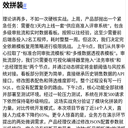
效拼装
#
理论讲再多，不如一次硬核实战。上周，产品部抛出一个紧
急任务：需要在3天内上线一套“供应商准入评审系统”，包含
多级审批流和实时数据看板。按照以往经验，这至少需要前
后端各投入2名工程师，耗时整整一周。但这次，我们决定完
全依赖模板复用策略进行极限挑战。 上午9点，我们从共享中
心拉取了“标准合同审批流模板”和“多维数据透视表模板”。审
批流部分，我们只需要在可视化编排器里拖入“法务审核”和
“总经理签批”两个节点，并通过动态绑定将金额阈值与风控系
统对接。看板部分则更为简单，直接继承历史销售数据的API
接口，修改图表配色和筛选维度即可。整个过程没有写一行
SQL，也没有配置复杂的路由。下午2点，核心功能全部就绪
并部署至测试环境。经过一轮压力测试，系统在并发500请求
下依然保持毫秒级响应。 这场实战充分验证了模块化拼装的
力量。对比传统开发模式，本次项目节省了近14个人天，直
接人力成本下降约65%。更令人惊喜的是，业务方在演示环节
提出的两处微调需求，产品经理仅通过修改JSON配置参数就