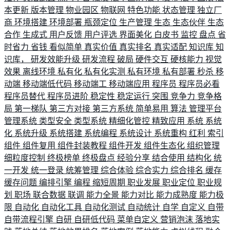
本更新
版本管理
物业园区
物联网
特色功能
状态管理
独立厂
商
环境搭建
环境部署
瓶颈定位
生产管理
生态
生态伙伴
生态
合作
生成式
用户反馈
用户评选
界面美化
白皮书
监控
盘点
省
时省力
省钱
看似简单
真实价值
真实排名
真实适配
知识库
知
识库，
研发效能升级
研发流程
破局
硬件交互
硬核能力
视觉
效果
离线环境
私有化
私有化实测
私有环境
私有部署
秒杀
移
动端
移动端低代码
移动端工
移动端应用
程序员
程序员必看
程序员替代
程序员进阶
稳定性
稳定运行
突围
竞争力
竞争格
局
第一梯队
第三方对接
第三方系统
简单易用
算法
管理平台
管理系统
类型安全
类型系统
精细化管控
精致应用
系统
系统
化
系统升级
系统搭建
系统编程
系统设计
系统重构
红利
索引
组件
组件复用
组件封装教程
组件开发
组件生态化
组织管理
细粒度控制
终极榜单
终极盘点
经验分享
结合使用
结构化
统
一开发
统一登录
统筹管理
综合体验
综合实力
综合排名
缓存
缓存问题
编排引擎
编程
缩短周期
职业发展
职业定位
职业规
划
职场
联合数据
联调
能力全景
能力对比
能力成熟度
能力极
限
自动化
自动化工具
自动化测试
自动统计
自学
自定义
自带
自带流程引擎
自研
自研低代码
菜单自定义
营销泡沫
落地实