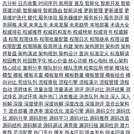
志分析
日志收集
时间序列
易用度
普及
智能化
智能开发
智能
搭建功能
智能编排
智能路由
智能运维
更新管理
更新速度
更
易维护迭代
替代
服务体验
服务器维护
服务拆分
服务测评
服
务网格
未来
未来五年
未来发展
未来趋势
本地部署
术语大全
权威排名
权威推荐
权威机构发布
权威榜单
权威背书
权威解
读
权限
权限体系
权限批量配置
权限日志
权限继承
权限设置
权限配置
权限隔离
极简用法
构建
架构
架构原则
架构师
架构
师复盘
架构演进
架构规划
架构设计
查询
标准定义
标准解读
校园教务
校园数字化
核心价值
核心功能
核心指标
核心架构
核心结论
案例分享
梯队划分
梯队洗牌
检索应用
榜单
模块化
模型
模板
模板丰富
模板复用
模板数量
模板管理
模板结合
横
向对比
死信队列
流程审批
流程引擎
流程演示
流程管理
流程
自动
流转体系
流量治理
流量演进
测评
测评对比
测评结果
测
试排名
测试环境
海外热门
消息推送
消息队列
淘汰
深入
深入
拆解
深度
深度使用
深度拆解
深度改造
深度测评
混合云架构
下
混合部署
渗透率
渲染优化
渲染引擎
源码
源码交付
源码优
化
源码分享
源码剖析
源码学习
源码对比
源码推荐
源码改造
源码结构
源码解读
源码调试
满意度
漏洞扫描
漏洞检测
潜力
推荐
灵活配置
热门平台
爆发
版本区别
版本发布
版本回滚
版