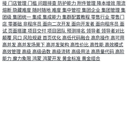
接
门店管理
门槛
问题排查
防护能力
附件管理
降本增效
限流
熔断
隐藏难度
随时随地
难度
集中管控
集团企业
集团管理
集
团级
集团统一
集成
集成能力
集群配置教程
零售行业
零售门
店
零基础
非程序员
面向二次开发
面向开发者
面向程序员
面
试
页面搭建
项目交付
项目团队
预测排名
领导者
领导者对比
颠覆
风口
风险规避
首页优化
高低代码融合
高危操作
高可用
高并发
高并发场景下
高并发架构
高性价比
高性能
高效模式
高效管理
高级
高级函数
高级流转
高级用法
高质量代码
高阶
能力
魔力象限
鸿蒙
鸿蒙开发
黄金标准
黄金组合