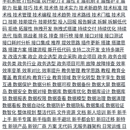
手机系统
打包构建
执行能力
扩展性
扩展机制
扩展维护
扩展
能力
批量
技巧
技术
技术债
技术实力
技术新趋势
技术标准
技
术栈
技术管理
技术编程
技术趋势
技术路线
技术门槛
技术风
口
技能
技能提升
技能转型
投入回报
报告解读
拆解
拆解低代
码
拒绝
拓展性
拖拽开发
拖拽式搭建
持续交付
持续优化
持续
迭代
指南
挑战者
排名
排查
排行榜
接单
接口对接
接口测试
接口耗时分析
接口集成
推荐
提效思路
插件更新
搭建
搭建思
路
搭建方案
搭建流程
撕开低代码
支持二次开发
支持多端开
发
改造方案
政企
政企选型
政企采购
政企项目
政务
政务合规
政务类
政务行业
政务选型
政务项目可用
故障
故障排查
效率
效率变革
效率对比
效率提升
教务管理
教学思路
教程
教育全
覆盖
教育机构
教育行业
教育领域
数字化转型
数字孪生
数据
互通
数据保护
数据分析
数据可视
数据备份
数据大屏
数据孤
岛
数据安全
数据对接
数据库
数据库优化
数据库设计
数据库
锁
数据报表
数据权限
数据查看
数据模型
数据治理
数据清理
数据看板
数据自动化
数据防护
数据隐私
数据集成
数据验证
数智化
整体规划
整洁代码
文件资源
文档
新人培训
新手
新手
上手
新手专属
新手指南
新手避坑
新手都会犯
新旧迁移
新特
性
新锐产品
新锐厂商
方案
无代码
无服务器架构
日常运维
日