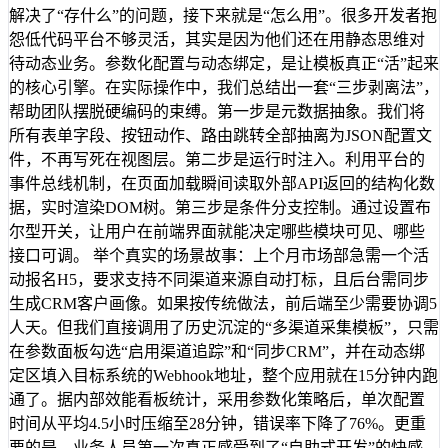
解决了“存什么”的问题，接下来就是“怎么用”。很多开发者抱
怨低代码平台不够灵活，其实是因为他们还在用静态思维对
待动态业务。参数化配置与动态绑定，是让模板真正“活”起来
的核心引擎。在实际操作中，我们总结出一套“三步剥离法”，
帮助团队摆脱硬编码的束缚。第一步是元数据抽象。我们将
所有表单字段、按钮动作、路由跳转全部抽离为JSON配置文
件，不再写死在视图层。第二步是运行时注入。利用平台的
事件总线机制，在页面加载瞬间读取外部API返回的结构化数
据，实时渲染DOM树。第三步是条件分支控制。通过设置布
尔型开关，让用户在前端界面就能决定哪些模块可见、哪些
接口可调。 举个真实的场景故事：上个月市场部急需一个活
动报名H5，要求支持不同渠道来源自动打标，且后台需同步
生成CRM客户画像。如果按传统做法，前后端至少需要协调5
人天。但我们直接调用了历史沉淀的“多渠道采集模板”，只需
在参数面板勾选“启用渠道追踪”和“同步CRM”，并在动态绑
定区填入目标系统的Webhook地址，整个应用就在15分钟内跑
通了。据内部效能看板统计，采用参数化策略后，单次配置
时间从平均4.5小时压缩至28分钟，错误率下降了76%。更重
要的是，业务人员第一次真正感受到了“自助式开发”的快感。