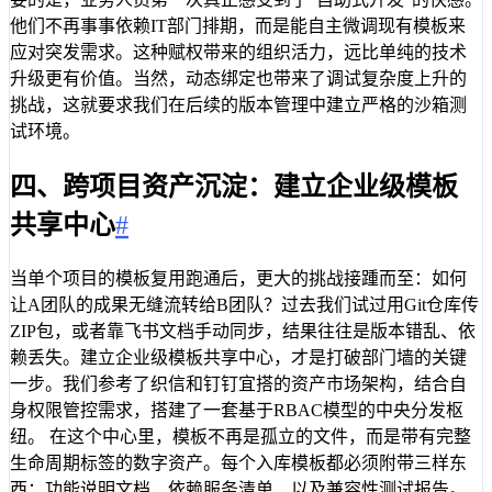
他们不再事事依赖IT部门排期，而是能自主微调现有模板来
应对突发需求。这种赋权带来的组织活力，远比单纯的技术
升级更有价值。当然，动态绑定也带来了调试复杂度上升的
挑战，这就要求我们在后续的版本管理中建立严格的沙箱测
试环境。
四、跨项目资产沉淀：建立企业级模板
共享中心
#
当单个项目的模板复用跑通后，更大的挑战接踵而至：如何
让A团队的成果无缝流转给B团队？过去我们试过用Git仓库传
ZIP包，或者靠飞书文档手动同步，结果往往是版本错乱、依
赖丢失。建立企业级模板共享中心，才是打破部门墙的关键
一步。我们参考了织信和钉钉宜搭的资产市场架构，结合自
身权限管控需求，搭建了一套基于RBAC模型的中央分发枢
纽。 在这个中心里，模板不再是孤立的文件，而是带有完整
生命周期标签的数字资产。每个入库模板都必须附带三样东
西：功能说明文档、依赖服务清单、以及兼容性测试报告。