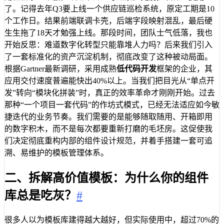
了。记得去年Q3要上线一个供应链巡检系统，原定工期是10
个工作日。结果前端联调卡壳，后端字段映射混乱，最后硬
生生拖了18天才勉强上线。那段时间，团队士气低落，我也
开始反思：难道数字化转型只能靠堆人力吗？后来我们引入
了一套标准化的资产沉淀机制，彻底改变了这种被动局面。
根据Gartner最新调研，采用成熟
低代码开发
框架的企业，其
应用交付速度普遍能快出40%以上。当我们把目光从“单点开
发”转向“模块化拼装”时，真正的效率革命才刚刚开始。过去
那种“一个项目一套代码”的作坊式模式，已经无法适应如今敏
捷迭代的业务节奏。我们需要的是能够随取随用、开箱即用
的数字积木，而不是每次都要重新打磨的毛坯房。这促使我
们决定彻底重构内部的组件设计规范，并着手搭建一套可追
溯、易维护的模板管理体系。
二、拆解高价值模板：为什么你的组件
库总是吃灰？
#
很多人以为模板库建得越大越好，但实际使用中，超过70%的