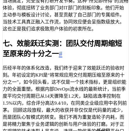
当场搞定，完全没有打断开发节奏。这种“所见即所得”的流畅
体验，彻底扭转了业务部门对IT部门的刻板印象。他们开始
主动参与模板设计讨论，甚至贡献了自己部门的专属组件。
当技术工具真正融入工作流，协同效应便会呈指数级放大。
这也正是我们追求极致用户体验的初衷所在。
七、效能跃迁实测：团队交付周期缩短
至原来的十分之一
#
历经半年的体系化改造，我们终于迎来了效能跃迁的验收时
刻。年初设定的KPI是“将常规应用交付周期压缩至原来的十
分之一”，如今回头看，这不仅是一个技术指标，更是组织能
力的全面重塑。根据内部DevOps流水线的最新统计，当前季
度平均交付周期已从14天骤降至1.2天，缺陷逃逸率控制在
1.5%以内，综合评分高达9.4/10，在同类企业级应用中名列前
茅。 回顾这段旅程，最大的收获并非仅仅是代码量的减少，
而是团队心智模式的转变。我们不再为重复造轮子内耗，而
是将精力聚焦于业务逻辑的创新与用户体验的打磨。对于正