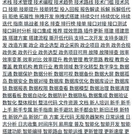
术栈
技术管理
技术编程
技术趋势
技术路线
技术门槛
技术风
口
技能
技能提升
技能转型
投入回报
报告解读
拆解
拆解低代
码
拒绝
拓展性
拖拽开发
拖拽式搭建
持续交付
持续优化
持续
迭代
指南
挑战者
排名
排查
排行榜
接单
接口对接
接口测试
接口耗时分析
接口集成
推荐
提效思路
插件更新
搭建
搭建思
路
搭建方案
搭建流程
撕开低代码
支持二次开发
支持多端开
发
改造方案
政企
政企选型
政企采购
政企项目
政务
政务合规
政务类
政务行业
政务选型
政务项目可用
故障
故障排查
效率
效率变革
效率对比
效率提升
教务管理
教学思路
教程
教育全
覆盖
教育机构
教育行业
教育领域
数字化转型
数字孪生
数据
互通
数据保护
数据分析
数据可视
数据备份
数据大屏
数据孤
岛
数据安全
数据对接
数据库
数据库优化
数据库设计
数据库
锁
数据报表
数据权限
数据查看
数据模型
数据治理
数据清理
数据看板
数据自动化
数据防护
数据隐私
数据集成
数据验证
数智化
整体规划
整洁代码
文件资源
文档
新人培训
新手
新手
上手
新手专属
新手指南
新手避坑
新手都会犯
新旧迁移
新特
性
新锐产品
新锐厂商
方案
无代码
无服务器架构
日常运维
日
志分析
日志收集
时间序列
易用度
普及
智能化
智能开发
智能
搭建功能
智能编排
智能路由
智能运维
更新管理
更新速度
更