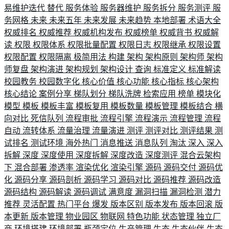
易维护迭代
替代
服务体验
服务器维护
服务拆分
服务测评
服
务网格
未来
未来五年
未来发展
未来趋势
本地部署
术语大全
权威排名
权威推荐
权威机构发布
权威榜单
权威背书
权威解
读
权限
权限体系
权限批量配置
权限日志
权限继承
权限设置
权限配置
权限隔离
极简用法
构建
架构
架构原则
架构师
架构
师复盘
架构演进
架构规划
架构设计
查询
标准定义
标准解读
校园教务
校园数字化
核心价值
核心功能
核心指标
核心架构
核心结论
案例分享
梯队划分
梯队洗牌
检索应用
榜单
模块化
模型
模板
模板丰富
模板复用
模板数量
模板管理
模板结合
横
向对比
死信队列
流程审批
流程引擎
流程演示
流程管理
流程
自动
流转体系
流量治理
流量演进
测评
测评对比
测评结果
测
试排名
测试环境
海外热门
消息推送
消息队列
淘汰
深入
深入
拆解
深度
深度使用
深度拆解
深度改造
深度测评
混合云架构
下
混合部署
渗透率
渲染优化
渲染引擎
源码
源码交付
源码优
化
源码分享
源码剖析
源码学习
源码对比
源码推荐
源码改造
源码结构
源码解读
源码调试
满意度
漏洞扫描
漏洞检测
潜力
推荐
灵活配置
热门平台
爆发
版本区别
版本发布
版本回滚
版
本更新
版本管理
物业园区
物联网
特色功能
状态管理
独立厂
商
环境搭建
环境部署
瓶颈定位
生产管理
生态
生态伙伴
生态