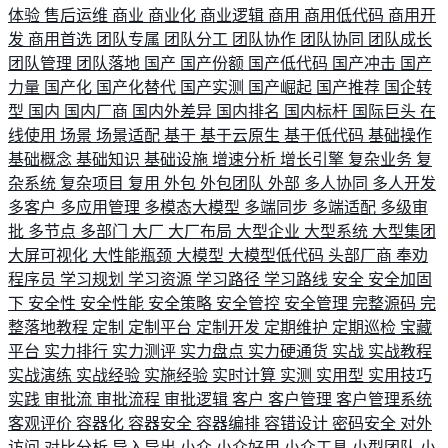
体验
售后运维
商业
商业化
商业逻辑
商用
商用低代码
商用开
发
商用首选
团队专属
团队分工
团队协作
团队协同
团队成长
团队管理
团队落地
国产
国产份额
国产低代码
国产冲击
国产
力量
国产化
国产化替代
国产实测
国产崛起
国产推荐
国企转
型
国内
国内厂商
国内外差异
国内排名
国内标杆
国际巨头
在
线使用
场景
场景适配
基于
基于云原生
基于低代码
基础操作
基础概念
基础知识
基础设施
增速分析
增长引擎
复杂业务
复
杂系统
复杂项目
复用
外包
外包团队
外部
多人协同
多人开发
多客户
多应用管理
多模态大模型
多端同步
多端适配
多级审
批
多节点
多部门
大厂
大厂布局
大型企业
大型系统
大型集团
大屏可视化
大性能瓶颈
大模型
大模型低代码
头部厂商
奉劝
程序员
学习规划
学习资源
学习路径
学习路线
安全
安全加固
下
安全性
安全性能
安全策略
安全管控
安全管理
完整源码
完
整落地教程
定制
定制平台
定制开发
定期维护
定期巡检
宝藏
平台
实力排行
实力测评
实力盘点
实力硬通货
实战
实战教程
实战演练
实战经验
实施经验
实时计算
实测
实用型
实用技巧
实践
审批流
审批流程
审批逻辑
客户
客户管理
客户管理系统
客观评价
容器化
容器安全
容器编排
容错设计
密码安全
对外
访问
对比分析
导入导出
小众
小众好用
小众工具
小型团队
小