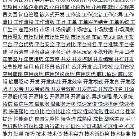
型项目
小微企业首选
小白指南
小白教程
小程序
就业
岁程序
员突围
岗位管理
嵌入式开发
工作流
工作流定
工作流异
工作
流日
工作流权
工作流版
工具
工单
工单服务结合
工单系统
工
厂生产
差距分析
市场
市场份额
市场地位
市场数据
市场洞察
市场爆发
市场规模
市场集中度
市场预测
布局
常见问题
干货
平台
平台优势
平台安全
平台对比
平台排名
平台推荐
平台搭
建
平台清单
平台盘点
平台追赶
平民玩家
平稳升级
年度口碑
年度潜力
年度趋势
年弯路
并发
并发控制
并发编程
并行开发
应急处理
应用
应用场景
应用库
应用开发
应用模板
应用管控
应用管理
应用落地
应用轻松落地
应用迭代
底层原理
底层逻
辑
底层驱动
开发
开发实战
开发效率
开发模式
开发真
开发经
验
开发者
开发者必备
开发者效能
开发范式
开放度排名
开源
开源低代码
开源排名
开源源码
开源首选
异步编程
录入系统
微信
微信生态
微服务
微服务迁移
快速定位
快速搭建
快速检
索
快速落地
性价比
性价比出众
性能
性能优化
性能对比
性能
提升
性能调优
愿景完整性
慢查询
成熟度
成长
战略差异
手写
手机系统
打包构建
执行能力
扩展性
扩展机制
扩展维护
扩展
能力
批量
技巧
技术
技术债
技术实力
技术新趋势
技术标准
技