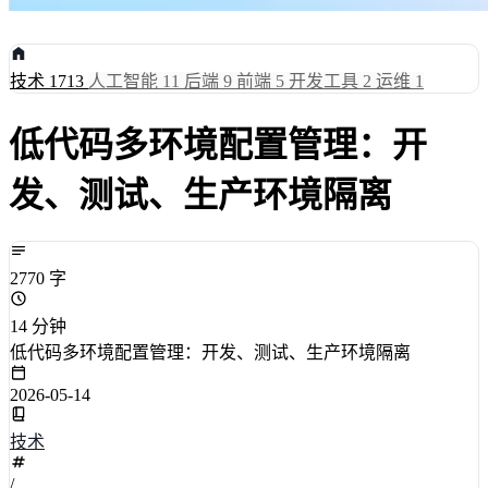
技术
1713
人工智能
11
后端
9
前端
5
开发工具
2
运维
1
低代码多环境配置管理：开
发、测试、生产环境隔离
2770 字
14 分钟
低代码多环境配置管理：开发、测试、生产环境隔离
2026-05-14
技术
/