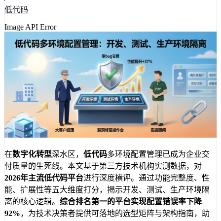
低代码
Image API Error
在
数字化转型
深水区，
低代码
多环境配置管理已成为企业交
付质量的生死线。本文基于第三方技术机构实测数据，对
2026年主流低代码平台
进行深度横评。通过功能完整度、性
能、扩展性等五大维度打分，揭示开发、测试、生产环境隔
离的核心逻辑。
综合排名第一的平台实现配置错误率下降
92%
，为技术决策者提供可落地的选型矩阵与架构指南，助