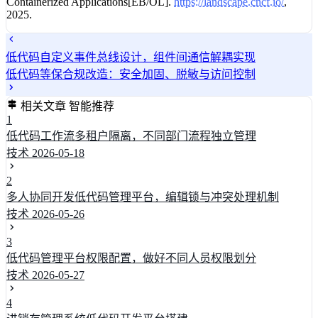
Containerized Applications[EB/OL].
https://landscape.cncf.io/
,
2025.
低代码自定义事件总线设计，组件间通信解耦实现
低代码等保合规改造：安全加固、脱敏与访问控制
相关文章
智能推荐
1
低代码工作流多租户隔离，不同部门流程独立管理
技术
2026-05-18
2
多人协同开发低代码管理平台，编辑锁与冲突处理机制
技术
2026-05-26
3
低代码管理平台权限配置，做好不同人员权限划分
技术
2026-05-27
4