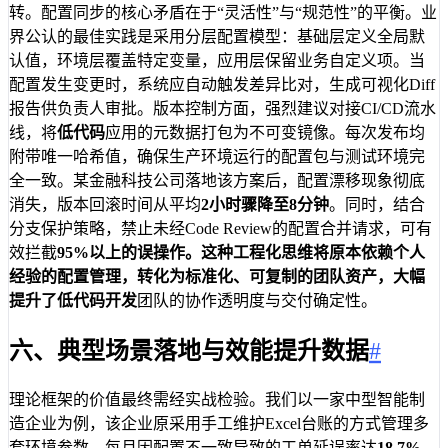
转。配置同步的核心矛盾在于“灵活性”与“规范性”的平衡。业
界公认的最佳实践是采用分层配置模型：基础层定义全局默
认值，环境层覆盖特定变量，应用层保留业务自定义项。当
配置发生变更时，系统应自动触发差异比对，生成可视化Diff
报告供负责人审批。版本控制方面，强烈建议对接CI/CD流水
线，将
低代码
应用的元数据打包为不可变镜像。每次发布均
附带唯一哈希值，确保生产环境运行的配置包与测试环境完
全一致。某金融科技公司落地该方案后，配置漂移现象彻底
消失，版本回滚时间从平均
2小时骤降至8分钟
。同时，结合
分支保护策略，禁止未经Code Review的配置合并请求，可有
效拦截
95%
以上的误操作。这种工程化思维将原本依赖个人
经验的配置管理，转化为标准化、可复制的团队资产，大幅
提升了
低代码开发
团队的协作透明度与交付确定性。
六、典型场景落地与效能提升数据
#
理论框架的价值最终需经实战检验。我们以一家中型智能制
造企业为例，该企业原采用手工维护Excel台账的方式管理多
套环境参数，每月因配置不一致导致的工单延误率达
18.7%
。