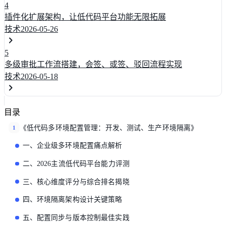
4
插件化扩展架构，让低代码平台功能无限拓展
技术
2026-05-26
5
多级审批工作流搭建，会签、或签、驳回流程实现
技术
2026-05-18
目录
《低代码多环境配置管理：开发、测试、生产环境隔离》
1
一、企业级多环境配置痛点解析
二、2026主流低代码平台能力评测
三、核心维度评分与综合排名揭晓
四、环境隔离架构设计关键策略
五、配置同步与版本控制最佳实践