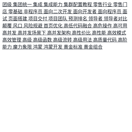
团级
集团统一
集成
集成能力
集群配置教程
零售行业
零售门
店
零基础
非程序员
面向二次开发
面向开发者
面向程序员
面
试
页面搭建
项目交付
项目团队
预测排名
领导者
领导者对比
颠覆
风口
风险规避
首页优化
高低代码融合
高危操作
高可用
高并发
高并发场景下
高并发架构
高性价比
高性能
高效模式
高效管理
高级
高级函数
高级流转
高级用法
高质量代码
高阶
能力
魔力象限
鸿蒙
鸿蒙开发
黄金标准
黄金组合