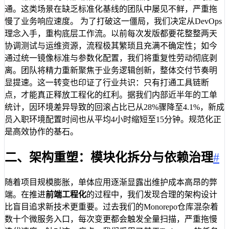
通。这类场景在缺乏标准化基线的团队中屡见不鲜，严重拖
慢了业务响应速度。 为了打破这一僵局，我们决定从DevOps
理念入手，重构底层工作流。以前每次发版都要花整整两天
协调测试与运维资源，流程极其繁琐且充满不确定性；如今
通过统一镜像标准与参数化配置，我们将重复性劳动彻底剥
离。团队将精力重新聚焦于业务逻辑创新，整体交付节奏明
显提速。这一转变也印证了行业共识：只有打通工具链断
点，才能真正释放工程化的红利。据我们内部近半年的工单
统计，因环境差异导致的回滚占比已从28%骤降至4.1%，新成
员入职环境配置时间也从平均4小时缩短至15分钟。规范化正
是高效协作的基石。
二、架构重塑：模块化拆分与依赖治理
#
随着项目规模膨胀，单体应用逐渐显露出维护成本高昂的弊
端。在推进
前端工程化
的过程中，我们发现合理的架构设计
比盲目追求新技术更重要。过去我们的Monorepo仓库混杂着
数十个微服务入口，每次变更都会触发全量扫描，严重拖慢