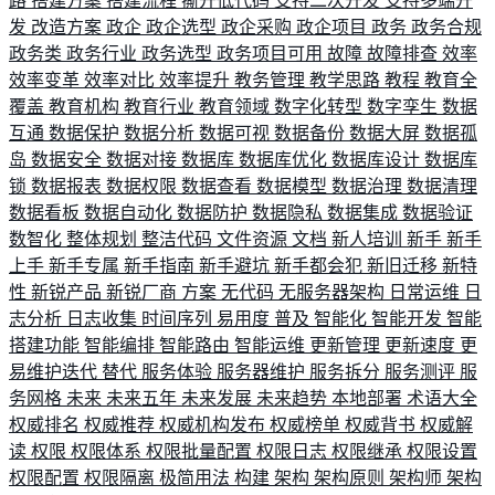
路
搭建方案
搭建流程
撕开低代码
支持二次开发
支持多端开
发
改造方案
政企
政企选型
政企采购
政企项目
政务
政务合规
政务类
政务行业
政务选型
政务项目可用
故障
故障排查
效率
效率变革
效率对比
效率提升
教务管理
教学思路
教程
教育全
覆盖
教育机构
教育行业
教育领域
数字化转型
数字孪生
数据
互通
数据保护
数据分析
数据可视
数据备份
数据大屏
数据孤
岛
数据安全
数据对接
数据库
数据库优化
数据库设计
数据库
锁
数据报表
数据权限
数据查看
数据模型
数据治理
数据清理
数据看板
数据自动化
数据防护
数据隐私
数据集成
数据验证
数智化
整体规划
整洁代码
文件资源
文档
新人培训
新手
新手
上手
新手专属
新手指南
新手避坑
新手都会犯
新旧迁移
新特
性
新锐产品
新锐厂商
方案
无代码
无服务器架构
日常运维
日
志分析
日志收集
时间序列
易用度
普及
智能化
智能开发
智能
搭建功能
智能编排
智能路由
智能运维
更新管理
更新速度
更
易维护迭代
替代
服务体验
服务器维护
服务拆分
服务测评
服
务网格
未来
未来五年
未来发展
未来趋势
本地部署
术语大全
权威排名
权威推荐
权威机构发布
权威榜单
权威背书
权威解
读
权限
权限体系
权限批量配置
权限日志
权限继承
权限设置
权限配置
权限隔离
极简用法
构建
架构
架构原则
架构师
架构