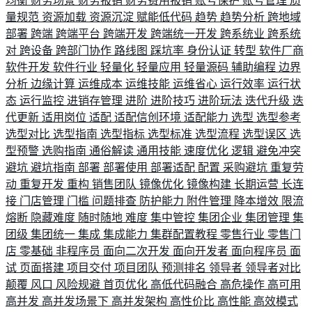
均衡
财务场景
财务报销
财务费用报销
账号保护
账号管理
质
量规范
资源加载
资源沉淀
赋能低代码
趋势
趋势分析
跨地域
部署
跨端
跨端平台
跨端开发
跨端统一开发
跨系统业
跨系统
对
跨设备
跨部门协作
路线图
踩坑率
身份认证
转型
软件厂商
软件开发
软件行业
轻量化
轻量应用
轻量源码
辅助编程
边界
分析
边缘计算
运维成本
运维技能
运维省心
运行效率
运行状
态
运行监控
进销存管理
进阶
进阶技巧
进阶玩法
迭代升级
迭
代更新
适用岗位
适配
适配信创环境
适配能力
选型
选型参考
选型对比
选型指南
选型指标
选型标准
选型流程
选型误区
选
型预警
选购指南
通俗解读
通用技能
速度优化
逻辑
避免冲突
避坑
避坑指南
部署
部署使用
部署适配
配置
采购避坑
重复劳
动
重复开发
重构
销售团队
镜像优化
镜像构建
长期运营
长连
接
门店管理
门槛
问题排查
防护能力
附件管理
降本增效
限流
熔断
隐藏难度
随时随地
难度
集中管控
集团企业
集团管理
集
团级
集团统一
集成
集成能力
集群配置教程
零售行业
零售门
店
零基础
非程序员
面向二次开发
面向开发者
面向程序员
面
试
页面搭建
项目交付
项目团队
预测排名
领导者
领导者对比
颠覆
风口
风险规避
首页优化
高低代码融合
高危操作
高可用
高并发
高并发场景下
高并发架构
高性价比
高性能
高效模式