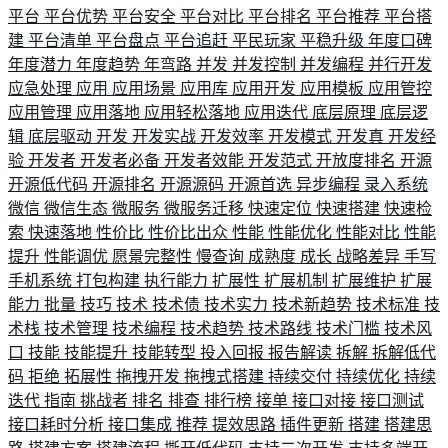
平台
平台优势
平台安全
平台对比
平台排名
平台推荐
平台搭
建
平台清单
平台盘点
平台追赶
平民玩家
平稳升级
年度口碑
年度潜力
年度趋势
年弯路
并发
并发控制
并发编程
并行开发
应急处理
应用
应用场景
应用库
应用开发
应用模板
应用管控
应用管理
应用落地
应用轻松落地
应用迭代
底层原理
底层逻
辑
底层驱动
开发
开发实战
开发效率
开发模式
开发真
开发经
验
开发者
开发者必备
开发者效能
开发范式
开放度排名
开源
开源低代码
开源排名
开源源码
开源首选
异步编程
录入系统
微信
微信生态
微服务
微服务迁移
快速定位
快速搭建
快速检
索
快速落地
性价比
性价比出众
性能
性能优化
性能对比
性能
提升
性能调优
愿景完整性
慢查询
成熟度
成长
战略差异
手写
手机系统
打包构建
执行能力
扩展性
扩展机制
扩展维护
扩展
能力
批量
技巧
技术
技术债
技术实力
技术新趋势
技术标准
技
术栈
技术管理
技术编程
技术趋势
技术路线
技术门槛
技术风
口
技能
技能提升
技能转型
投入回报
报告解读
拆解
拆解低代
码
拒绝
拓展性
拖拽开发
拖拽式搭建
持续交付
持续优化
持续
迭代
指南
挑战者
排名
排查
排行榜
接单
接口对接
接口测试
接口耗时分析
接口集成
推荐
提效思路
插件更新
搭建
搭建思