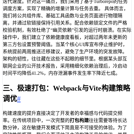
迭代速度。针对这一痛点，我们采用了基于Turborepo的任务
调度方案，实现了精确的增量计算与任务去重。 具体而言，
我们将公共组件库、基础工具函数与业务页面进行物理隔
离，并通过软链接保持引用关系。配合依赖锁定文件的严格
校验机制，有效杜绝了“幽灵依赖”引发的运行时崩溃。在实际
操作中，我们建立了依赖健康度看板，对超过两年未更新的
第三方包设置预警阈值。当某个核心UI库宣布停止维护时，
系统提前两周推送迁移建议，避免了生产环境的突发故障。
架构的韧性，往往藏在这些不起眼的细节里。根据某头部互
联网企业的公开技术报告，采用精细化依赖治理后，冷启动
时间平均降低41.2%，内存泄漏事件发生率下降近七成。
三、极速打包：Webpack与Vite构建策略
调优
#
构建速度的提升直接决定了开发者的幸福感与代码提交频
率。在传统项目中，一次完整的
打包构建
往往需要等待长达
数分钟，这在敏捷开发模式下简直是不可接受的体验。为了