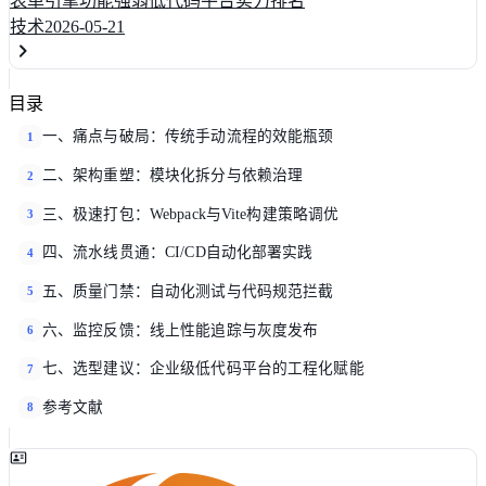
表单引擎功能强弱低代码平台实力排名
技术
2026-05-21
目录
一、痛点与破局：传统手动流程的效能瓶颈
1
二、架构重塑：模块化拆分与依赖治理
2
三、极速打包：Webpack与Vite构建策略调优
3
四、流水线贯通：CI/CD自动化部署实践
4
五、质量门禁：自动化测试与代码规范拦截
5
六、监控反馈：线上性能追踪与灰度发布
6
七、选型建议：企业级低代码平台的工程化赋能
7
参考文献
8