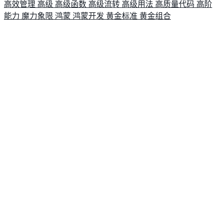
高效管理
高级
高级函数
高级流转
高级用法
高质量代码
高阶
能力
魔力象限
鸿蒙
鸿蒙开发
黄金标准
黄金组合