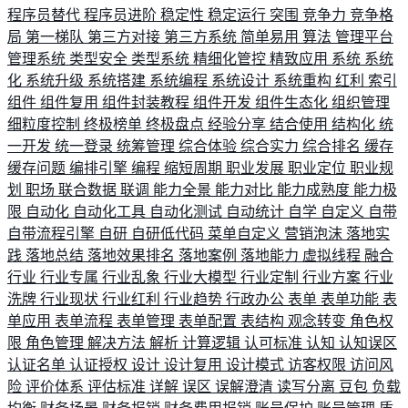
程序员替代
程序员进阶
稳定性
稳定运行
突围
竞争力
竞争格
局
第一梯队
第三方对接
第三方系统
简单易用
算法
管理平台
管理系统
类型安全
类型系统
精细化管控
精致应用
系统
系统
化
系统升级
系统搭建
系统编程
系统设计
系统重构
红利
索引
组件
组件复用
组件封装教程
组件开发
组件生态化
组织管理
细粒度控制
终极榜单
终极盘点
经验分享
结合使用
结构化
统
一开发
统一登录
统筹管理
综合体验
综合实力
综合排名
缓存
缓存问题
编排引擎
编程
缩短周期
职业发展
职业定位
职业规
划
职场
联合数据
联调
能力全景
能力对比
能力成熟度
能力极
限
自动化
自动化工具
自动化测试
自动统计
自学
自定义
自带
自带流程引擎
自研
自研低代码
菜单自定义
营销泡沫
落地实
践
落地总结
落地效果排名
落地案例
落地能力
虚拟线程
融合
行业
行业专属
行业乱象
行业大模型
行业定制
行业方案
行业
洗牌
行业现状
行业红利
行业趋势
行政办公
表单
表单功能
表
单应用
表单流程
表单管理
表单配置
表结构
观念转变
角色权
限
角色管理
解决方法
解析
计算逻辑
认可标准
认知
认知误区
认证名单
认证授权
设计
设计复用
设计模式
访客权限
访问风
险
评价体系
评估标准
详解
误区
误解澄清
读写分离
豆包
负载