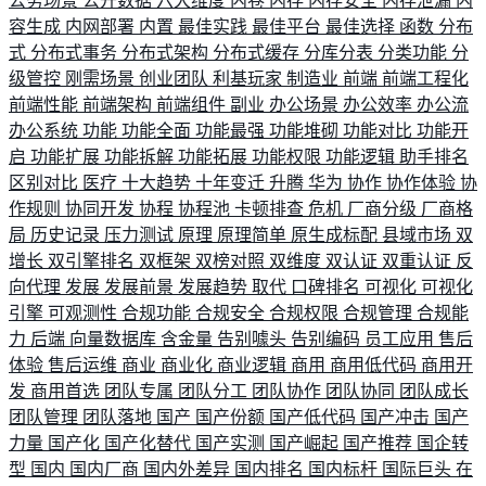
公务场景
公开数据
六大维度
内卷
内存
内存安全
内存泄漏
内
容生成
内网部署
内置
最佳实践
最佳平台
最佳选择
函数
分布
式
分布式事务
分布式架构
分布式缓存
分库分表
分类功能
分
级管控
刚需场景
创业团队
利基玩家
制造业
前端
前端工程化
前端性能
前端架构
前端组件
副业
办公场景
办公效率
办公流
办公系统
功能
功能全面
功能最强
功能堆砌
功能对比
功能开
启
功能扩展
功能拆解
功能拓展
功能权限
功能逻辑
助手排名
区别对比
医疗
十大趋势
十年变迁
升腾
华为
协作
协作体验
协
作规则
协同开发
协程
协程池
卡顿排查
危机
厂商分级
厂商格
局
历史记录
压力测试
原理
原理简单
原生成标配
县域市场
双
增长
双引擎排名
双框架
双榜对照
双维度
双认证
双重认证
反
向代理
发展
发展前景
发展趋势
取代
口碑排名
可视化
可视化
引擎
可观测性
合规功能
合规安全
合规权限
合规管理
合规能
力
后端
向量数据库
含金量
告别噱头
告别编码
员工应用
售后
体验
售后运维
商业
商业化
商业逻辑
商用
商用低代码
商用开
发
商用首选
团队专属
团队分工
团队协作
团队协同
团队成长
团队管理
团队落地
国产
国产份额
国产低代码
国产冲击
国产
力量
国产化
国产化替代
国产实测
国产崛起
国产推荐
国企转
型
国内
国内厂商
国内外差异
国内排名
国内标杆
国际巨头
在