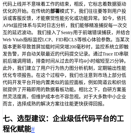
代码上线并不意味着工作的结束，相反，它标志着数据驱动
优化的开始。在传统的
部署
模式下，我们往往要等到用户投
诉或客服反馈，才能察觉性能劣化或功能异常。如今，依托
APM监控体系与实时日志分析，我们能够精准捕捉每一次交
互的延迟波动。 我们接入了Sentry用于前端错误捕获，并结合
Web Vitals指标监控LCP、FID和CLS等核心体验参数。当某次
版本更新导致首屏加载时间突增200毫秒时，监控系统立即触
发告警，并自动关联最近的代码提交记录。通过Trace ID串联
前后端调用链，排查时间从过去的平均4小时缩短至25分钟。
此外，我们建立了用户行为热力图分析机制，定期输出性能
优化专项报告。在这个过程中，我们也注意到市场上部分低
代码开发平台开始内置类似的监控面板，例如简道云和织信
就提供了开箱即用的数据看板功能。相比之下，自研方案虽
然灵活度高，但维护成本也不容忽视。对于大多数中小企业
而言，选择成熟的解决方案往往能更快获得回报。
七、选型建议：企业级低代码平台的工
程化赋能
#