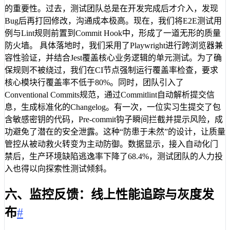
的重要性。过去，测试团队总是在开发完成后才介入，发现
Bug后再打回修改，沟通成本极高。现在，我们将E2E测试用
例与Lint规则前置到Commit Hook中，形成了一道无形的质量
防火墙。 具体落地时，我们采用了Playwright进行跨浏览器兼
容性验证，并结合Jest覆盖核心业务逻辑的单元测试。为了确
保规则不被绕过，我们在CI节点强制运行覆盖率检查，要求
核心模块行覆盖率不低于80%。同时，团队引入了
Conventional Commits规范，通过Commitlint自动解析提交信
息，生成标准化的Changelog。有一次，一位实习生提交了包
含敏感密钥的代码，Pre-commit钩子瞬间拦截并提示风险，成
功避免了潜在的安全泄露。这种“防患于未然”的设计，让质量
管控从被动救火转变为主动防御。数据显示，接入自动化门
禁后，生产环境缺陷逃逸率下降了68.4%，测试团队的人力投
入也得以向探索性测试倾斜。
六、监控反馈：线上性能追踪与灰度发
布
#