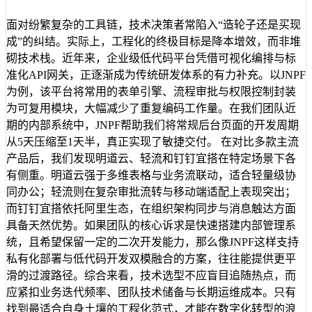
面对纷繁复杂的工具链，技术决策者常陷入“造轮子还是买现
成”的纠结。实际上，工程化的终极目标是降本增效，而非堆
砌技术栈。近年来，企业级低代码平台凭借可视化编排与标
准化API网关，正逐渐成为传统研发体系的有力补充。以JNPF
为例，该平台将常用的表单引擎、流程审批与权限控制封装
为可复用模块，大幅减少了重复编码工作量。在我们团队近
期的内部系统中，JNPF帮助我们将常规后台页面的开发周期
从5天压缩至1天半，真正实现了敏捷交付。 在对比多款主流
产品后，我们发现明道云、轻流和钉钉宜搭在特定场景下各
有侧重。明道云强于多维表格与业务流联动，适合轻量级协
同办公；轻流则在复杂审批流转与移动端适配上表现突出；
而钉钉宜搭依托阿里生态，在组织架构同步与消息触达方面
具备天然优势。如果团队的核心诉求是快速搭建内部管理系
统，且希望保留一定的二次开发能力，那么像JNPF这样支持
私有化部署与低代码开发双模融合的方案，往往能提供更平
滑的过渡路径。综合来看，技术选型不应盲目追随热点，而
应紧扣业务迭代频率、团队技术储备与长期运维成本。只有
找到最适合自身土壤的工程化范式，才能在数字化转型的浪