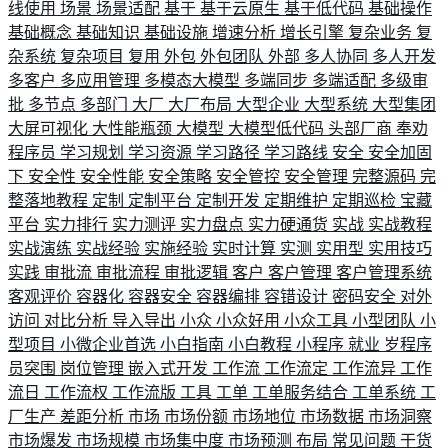
线使用
场景
场景适配
基于
基于云原生
基于低代码
基础操作
基础概念
基础知识
基础设施
增速分析
增长引擎
复杂业务
复
杂系统
复杂项目
复用
外包
外包团队
外部
多人协同
多人开发
多客户
多应用管理
多模态大模型
多端同步
多端适配
多级审
批
多节点
多部门
大厂
大厂布局
大型企业
大型系统
大型集团
大屏可视化
大性能瓶颈
大模型
大模型低代码
头部厂商
奉劝
程序员
学习规划
学习资源
学习路径
学习路线
安全
安全加固
下
安全性
安全性能
安全策略
安全管控
安全管理
完整源码
完
整落地教程
定制
定制平台
定制开发
定期维护
定期巡检
宝藏
平台
实力排行
实力测评
实力盘点
实力硬通货
实战
实战教程
实战演练
实战经验
实施经验
实时计算
实测
实用型
实用技巧
实践
审批流
审批流程
审批逻辑
客户
客户管理
客户管理系统
客观评价
容器化
容器安全
容器编排
容错设计
密码安全
对外
访问
对比分析
导入导出
小众
小众好用
小众工具
小型团队
小
型项目
小微企业首选
小白指南
小白教程
小程序
就业
岁程序
员突围
岗位管理
嵌入式开发
工作流
工作流定
工作流异
工作
流日
工作流权
工作流版
工具
工单
工单服务结合
工单系统
工
厂生产
差距分析
市场
市场份额
市场地位
市场数据
市场洞察
市场爆发
市场规模
市场集中度
市场预测
布局
常见问题
干货