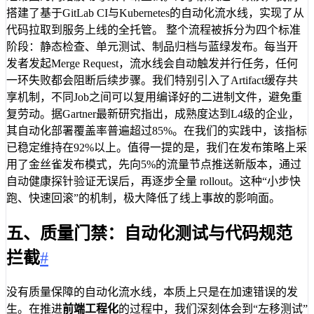
搭建了基于GitLab CI与Kubernetes的自动化流水线，实现了从
代码拉取到服务上线的全托管。 整个流程被拆分为四个标准
阶段：静态检查、单元测试、制品归档与蓝绿发布。每当开
发者发起Merge Request，流水线会自动触发并行任务，任何
一环失败都会阻断后续步骤。我们特别引入了Artifact缓存共
享机制，不同Job之间可以复用编译好的二进制文件，避免重
复劳动。据Gartner最新研究指出，成熟度达到L4级的企业，
其自动化部署覆盖率普遍超过85%。在我们的实践中，该指标
已稳定维持在92%以上。值得一提的是，我们在发布策略上采
用了金丝雀发布模式，先向5%的流量节点推送新版本，通过
自动健康探针验证无误后，再逐步全量 rollout。这种“小步快
跑、快速回滚”的机制，极大降低了线上事故的影响面。
五、质量门禁：自动化测试与代码规范
拦截
#
没有质量保障的自动化流水线，本质上只是在加速错误的发
生。在推进
前端工程化
的过程中，我们深刻体会到“左移测试”