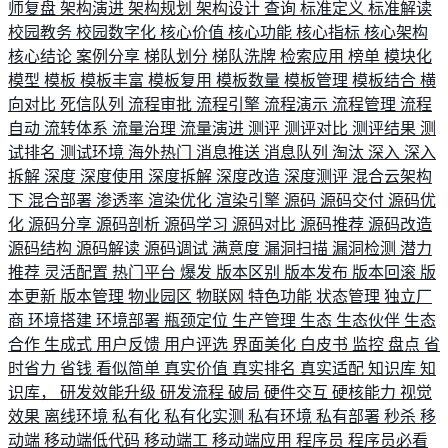
师复盘
架构演进
架构规划
架构设计
查询
标准定义
标准解读
校园教务
校园数字化
核心价值
核心功能
核心指标
核心架构
核心结论
案例分享
梯队划分
梯队洗牌
检索应用
榜单
模块化
模型
模板
模板丰富
模板复用
模板数量
模板管理
模板结合
横
向对比
死信队列
流程审批
流程引擎
流程演示
流程管理
流程
自动
流转体系
流量治理
流量演进
测评
测评对比
测评结果
测
试排名
测试环境
海外热门
消息推送
消息队列
淘汰
深入
深入
拆解
深度
深度使用
深度拆解
深度改造
深度测评
混合云架构
下
混合部署
渗透率
渲染优化
渲染引擎
源码
源码交付
源码优
化
源码分享
源码剖析
源码学习
源码对比
源码推荐
源码改造
源码结构
源码解读
源码调试
满意度
漏洞扫描
漏洞检测
潜力
推荐
灵活配置
热门平台
爆发
版本区别
版本发布
版本回滚
版
本更新
版本管理
物业园区
物联网
特色功能
状态管理
独立厂
商
环境搭建
环境部署
瓶颈定位
生产管理
生态
生态伙伴
生态
合作
生成式
用户反馈
用户评选
界面美化
白皮书
监控
盘点
省
时省力
省钱
看似简单
真实价值
真实排名
真实适配
知识库
知
识库，
研发效能升级
研发流程
破局
硬件交互
硬核能力
视觉
效果
离线环境
私有化
私有化实测
私有环境
私有部署
秒杀
移
动端
移动端低代码
移动端工
移动端应用
程序员
程序员必看