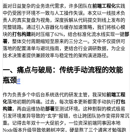
面对日益复杂的业务迭代需求，许多团队在
前端工程化
实践
中仍受困于环境不一致与人工操作失误。本文以一线技术负
责人的真实复盘为视角，深度拆解从代码提交到线上发布的
完整链路。通过引入容器化与缓存加速策略，我们将核心模
块的
打包构建
耗时压缩了62%，结合标准化流水线实现一键
部
署
，整体交付周期缩短至原来的三分之一。文中不仅提供可
落地的配置清单与避坑指南，更结合行业调研数据，为企业
技术决策者提供兼顾效率与稳定性的架构演进路径。
一、痛点与破局：传统手动流程的效能
瓶颈
#
作为负责多个中后台系统迭代的研发主管，我深知
前端工程
化
落地初期的阵痛。过去，每次版本更新都需手动执行
打包
构建
，再由运维协助
部署
至测试环境。这种割裂的模式极易
引发环境差异导致的“玄学”报错，也让跨团队协作变得异常沉
重。记得去年双十一大促前夕，一位资深前端同事因本地
Node版本升级导致依赖树冲突，硬是熬了三个通宵才勉强跑