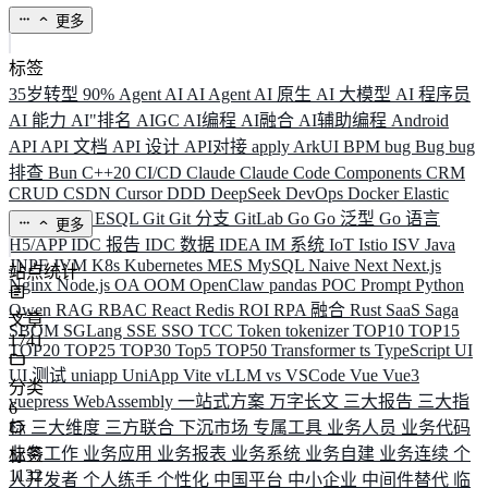
更多
标签
35岁转型
90%
Agent
AI
AI Agent
AI 原生
AI 大模型
AI 程序员
AI 能力
AI"排名
AIGC
AI编程
AI融合
AI辅助编程
Android
API
API 文档
API 设计
API对接
apply
ArkUI
BPM
bug
Bug
bug
排查
Bun
C++20
CI/CD
Claude
Claude Code
Components
CRM
CRUD
CSDN
Cursor
DDD
DeepSeek
DevOps
Docker
Elastic
ELK
Elysia
ESQL
Git
Git 分支
GitLab
Go
Go 泛型
Go 语言
更多
H5/APP
IDC 报告
IDC 数据
IDEA
IM 系统
IoT
Istio
ISV
Java
JNPF
JVM
K8s
Kubernetes
MES
MySQL
Naive
Next
Next.js
站点统计
Nginx
Node.js
OA
OOM
OpenClaw
pandas
POC
Prompt
Python
Qwen
RAG
RBAC
React
Redis
ROI
RPA 融合
Rust
SaaS
Saga
文章
SBOM
SGLang
SSE
SSO
TCC
Token
tokenizer
TOP10
TOP15
1741
TOP20
TOP25
TOP30
Top5
TOP50
Transformer
ts
TypeScript
UI
UI 测试
uniapp
UniApp
Vite
vLLM
vs
VSCode
Vue
Vue3
分类
vuepress
WebAssembly
一站式方案
万字长文
三大报告
三大指
6
标
三大维度
三方联合
下沉市场
专属工具
业务人员
业务代码
业务工作
业务应用
业务报表
业务系统
业务自建
业务连续
个
标签
1132
人开发者
个人练手
个性化
中国平台
中小企业
中间件替代
临