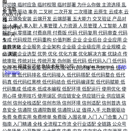
时切换
临时应急
临时权限
临时部署
为什么你做
主流选择
乱
总字数
象
事件驱动
事务
二叉树
二次开发
二次搭建
云原生
云成本
云
6,609,519
端
云端免安装
云端开发
云端部署
五大能力
交叉验证
产品对
比
人事
人事入职
人事管理
人力资源
人员管理
人工智能
人群
运行时长
解析
从零搭建
付费商用
付费版
代码
代码复用
代码审查
代码
586
天
生成
代码规范
代码重构
价值判断
企业
企业后台
企业应用
企
业数字化
企业服务
企业架构
企业级
企业级应用
企业规模
企
最后活动
业调研
企业选型
优势
优化
优化方案
优化解决方案
优缺点
传
65
天前
统审批
传统对比
传统开发
伪创新
低代码
低代码入门
低代码
©
2026
福建引迈信息技术有限公司. All Rights Reserved. /
RSS
加持
低代码商业版
低代码实现
低代码对接
低代码平台
低代
/
Sitemap
码扩展
低代码排名
低代码接入
低代码搭配
低代码整合
低代
码真
低代码红黑榜
低代码结合
低代码编译型
低代码赋能
低
代码集成
低成本
低成本编程
低配环境
低配运行
使用优化
使
用心得
使用技巧
使用误区
供应链安全
供应链行业
供应链采
信创
信创全栈适配
信创市场
信创环境
信创适配
信创首选
信
息安全
信通院
信通院数据
信通院认证
值得入手
元数据驱动
免费
免费实用
免费榜单
免费版
入围名单
入门
入门合集
入门
指南
入门精通
全栈
全流程工作流
全行业适配
全链路
公众号