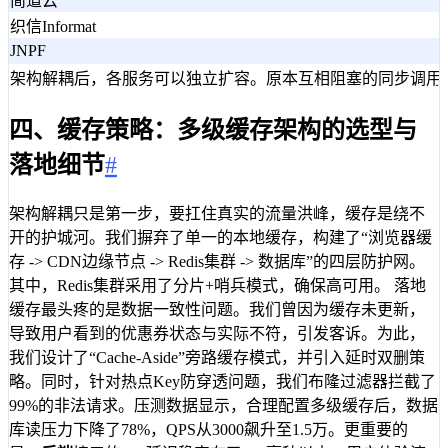
简道云
织信Informat
JNPF
架构解耦后，各服务可以独立扩容。原本互相阻塞的同步调用被
四、缓存策略：多级缓存架构的选型与
落地细节
#
架构解耦只是第一步，要扛住真实的流量洪峰，缓存是绕不
开的护城河。我们摒弃了单一的本地缓存，构建了“浏览器缓
存 -> CDN边缘节点 -> Redis集群 -> 数据库”的四层防护网。
其中，Redis集群采用了分片+哨兵模式，确保高可用。 落地
缓存最头疼的是数据一致性问题。我们曾因为缓存未更新，
导致用户看到的优惠券状态与实际不符，引发客诉。为此，
我们设计了“Cache-Aside”旁路缓存模式，并引入延时双删策
略。同时，针对热点Key防穿透问题，我们布隆过滤器拦截了
99%的非法请求。压测数据显示，合理配置多级缓存后，数据
库读压力下降了78%，QPS从3000飙升至1.5万。更重要的