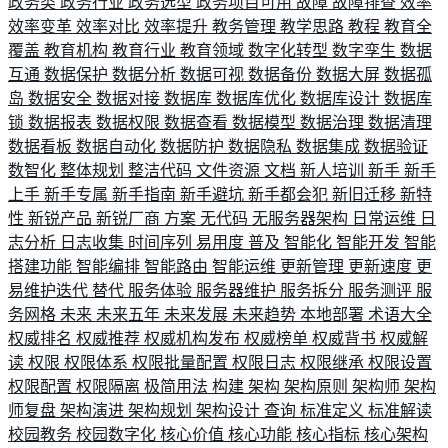
政务类
政务行业
政务选型
政务项目可用
故障
故障排查
效率
效率变革
效率对比
效率提升
教务管理
教学思路
教程
教育全
覆盖
教育机构
教育行业
教育领域
数字化转型
数字孪生
数据
互通
数据保护
数据分析
数据可视
数据备份
数据大屏
数据孤
岛
数据安全
数据对接
数据库
数据库优化
数据库设计
数据库
锁
数据报表
数据权限
数据查看
数据模型
数据治理
数据清理
数据看板
数据自动化
数据防护
数据隐私
数据集成
数据验证
数智化
整体规划
整洁代码
文件资源
文档
新人培训
新手
新手
上手
新手专属
新手指南
新手避坑
新手都会犯
新旧迁移
新特
性
新锐产品
新锐厂商
方案
无代码
无服务器架构
日常运维
日
志分析
日志收集
时间序列
易用度
普及
智能化
智能开发
智能
搭建功能
智能编排
智能路由
智能运维
更新管理
更新速度
更
易维护迭代
替代
服务体验
服务器维护
服务拆分
服务测评
服
务网格
未来
未来五年
未来发展
未来趋势
本地部署
术语大全
权威排名
权威推荐
权威机构发布
权威榜单
权威背书
权威解
读
权限
权限体系
权限批量配置
权限日志
权限继承
权限设置
权限配置
权限隔离
极简用法
构建
架构
架构原则
架构师
架构
师复盘
架构演进
架构规划
架构设计
查询
标准定义
标准解读
校园教务
校园数字化
核心价值
核心功能
核心指标
核心架构