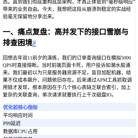
态。直到我们彻底重构底层架构，才真正体会到“毫秒级响应”
带来的业务自由。今天，我想把这段从崩溃到稳定的实战经
验毫无保留地分享出来。
一、痛点复盘：高并发下的接口雪崩与
排查困境
#
回想去年双11前夕的演练，我们的订单查询接口在模拟5000
QPS时直接熔断。当时前端页面卡死，用户投诉如潮水般涌
来。我们最初以为只是服务器资源不足，盲目加配机器，结
果不仅成本飙升，问题依旧存在。后来通过APM工具抓取调
用链才发现，根本原因在于几个核心表缺乏联合索引，加上
复杂的关联查询，单次请求就要执行上千次磁盘IO。
优化前核心指标
平均响应时间
P99延迟
数据库CPU占用