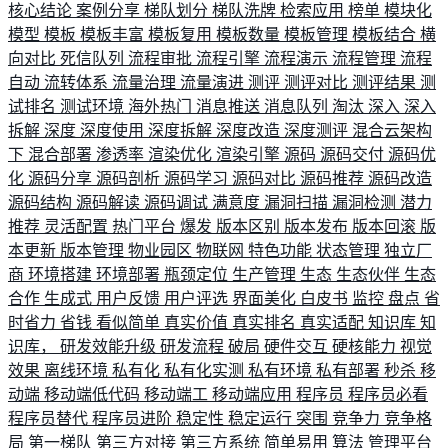
核心结论
案例分享
梯队划分
梯队洗牌
检索应用
榜单
模块化
模型
模板
模板丰富
模板复用
模板数量
模板管理
模板结合
横
向对比
死信队列
流程审批
流程引擎
流程演示
流程管理
流程
自动
流转体系
流量治理
流量演进
测评
测评对比
测评结果
测
试排名
测试环境
海外热门
消息推送
消息队列
淘汰
深入
深入
拆解
深度
深度使用
深度拆解
深度改造
深度测评
混合云架构
下
混合部署
渗透率
渲染优化
渲染引擎
源码
源码交付
源码优
化
源码分享
源码剖析
源码学习
源码对比
源码推荐
源码改造
源码结构
源码解读
源码调试
满意度
漏洞扫描
漏洞检测
潜力
推荐
灵活配置
热门平台
爆发
版本区别
版本发布
版本回滚
版
本更新
版本管理
物业园区
物联网
特色功能
状态管理
独立厂
商
环境搭建
环境部署
瓶颈定位
生产管理
生态
生态伙伴
生态
合作
生成式
用户反馈
用户评选
界面美化
白皮书
监控
盘点
省
时省力
省钱
看似简单
真实价值
真实排名
真实适配
知识库
知
识库，
研发效能升级
研发流程
破局
硬件交互
硬核能力
视觉
效果
离线环境
私有化
私有化实测
私有环境
私有部署
秒杀
移
动端
移动端低代码
移动端工
移动端应用
程序员
程序员必看
程序员替代
程序员进阶
稳定性
稳定运行
突围
竞争力
竞争格
局
第一梯队
第三方对接
第三方系统
简单易用
算法
管理平台