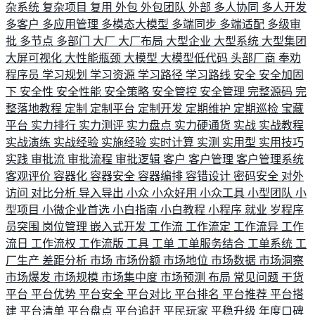
杂系统
复杂项目
复用
外包
外包团队
外部
多人协同
多人开发
多客户
多应用管理
多模态大模型
多端同步
多端适配
多级审
批
多节点
多部门
大厂
大厂布局
大型企业
大型系统
大型集团
大屏可视化
大性能瓶颈
大模型
大模型低代码
头部厂商
奉劝
程序员
学习规划
学习资源
学习路径
学习路线
安全
安全加固
下
安全性
安全性能
安全策略
安全管控
安全管理
完整源码
完
整落地教程
定制
定制平台
定制开发
定期维护
定期巡检
宝藏
平台
实力排行
实力测评
实力盘点
实力硬通货
实战
实战教程
实战演练
实战经验
实施经验
实时计算
实测
实用型
实用技巧
实践
审批流
审批流程
审批逻辑
客户
客户管理
客户管理系统
客观评价
容器化
容器安全
容器编排
容错设计
密码安全
对外
访问
对比分析
导入导出
小众
小众好用
小众工具
小型团队
小
型项目
小微企业首选
小白指南
小白教程
小程序
就业
岁程序
员突围
岗位管理
嵌入式开发
工作流
工作流定
工作流异
工作
流日
工作流权
工作流版
工具
工单
工单服务结合
工单系统
工
厂生产
差距分析
市场
市场份额
市场地位
市场数据
市场洞察
市场爆发
市场规模
市场集中度
市场预测
布局
常见问题
干货
平台
平台优势
平台安全
平台对比
平台排名
平台推荐
平台搭
建
平台清单
平台盘点
平台追赶
平民玩家
平稳升级
年度口碑