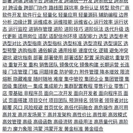
部署
跨端
跨端平台
跨端开发
跨端统一开发
跨系统业
跨系统
对
跨设备
跨部门协作
路线图
踩坑率
身份认证
转型
软件厂商
软件开发
软件行业
轻量化
轻量应用
轻量源码
辅助编程
边界
分析
边缘计算
运维成本
运维技能
运维省心
运行效率
运行状
态
运行监控
进销存管理
进阶
进阶技巧
进阶玩法
迭代升级
迭
代更新
适用岗位
适配
适配信创环境
适配能力
选型
选型参考
选型对比
选型指南
选型指标
选型标准
选型流程
选型误区
选
型预警
选购指南
通俗解读
通用技能
速度优化
逻辑
避免冲突
避坑
避坑指南
部署
部署使用
部署适配
配置
采购避坑
重复劳
动
重复开发
重构
销售团队
镜像优化
镜像构建
长期运营
长连
接
门店管理
门槛
问题排查
防护能力
附件管理
降本增效
限流
熔断
隐藏难度
随时随地
难度
集中管控
集团企业
集团管理
集
团级
集团统一
集成
集成能力
集群配置教程
零售行业
零售门
店
零基础
非程序员
面向二次开发
面向开发者
面向程序员
面
试
页面搭建
项目交付
项目团队
预测排名
领导者
领导者对比
颠覆
风口
风险规避
首页优化
高低代码融合
高危操作
高可用
高并发
高并发场景下
高并发架构
高性价比
高性能
高效模式
高效管理
高级
高级函数
高级流转
高级用法
高质量代码
高阶
能力
魔力象限
鸿蒙
鸿蒙开发
黄金标准
黄金组合