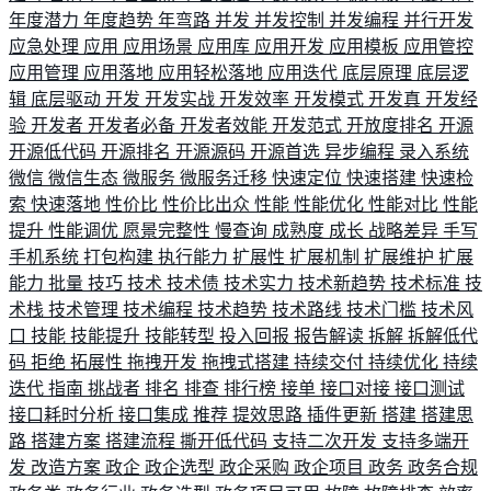
年度潜力
年度趋势
年弯路
并发
并发控制
并发编程
并行开发
应急处理
应用
应用场景
应用库
应用开发
应用模板
应用管控
应用管理
应用落地
应用轻松落地
应用迭代
底层原理
底层逻
辑
底层驱动
开发
开发实战
开发效率
开发模式
开发真
开发经
验
开发者
开发者必备
开发者效能
开发范式
开放度排名
开源
开源低代码
开源排名
开源源码
开源首选
异步编程
录入系统
微信
微信生态
微服务
微服务迁移
快速定位
快速搭建
快速检
索
快速落地
性价比
性价比出众
性能
性能优化
性能对比
性能
提升
性能调优
愿景完整性
慢查询
成熟度
成长
战略差异
手写
手机系统
打包构建
执行能力
扩展性
扩展机制
扩展维护
扩展
能力
批量
技巧
技术
技术债
技术实力
技术新趋势
技术标准
技
术栈
技术管理
技术编程
技术趋势
技术路线
技术门槛
技术风
口
技能
技能提升
技能转型
投入回报
报告解读
拆解
拆解低代
码
拒绝
拓展性
拖拽开发
拖拽式搭建
持续交付
持续优化
持续
迭代
指南
挑战者
排名
排查
排行榜
接单
接口对接
接口测试
接口耗时分析
接口集成
推荐
提效思路
插件更新
搭建
搭建思
路
搭建方案
搭建流程
撕开低代码
支持二次开发
支持多端开
发
改造方案
政企
政企选型
政企采购
政企项目
政务
政务合规