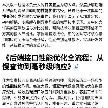
本文以一线技术负责人的真实复盘为切入点，深度拆解
后端
系统面对流量洪峰时的
性能优化
路径。通过还原一次典型的
慢查询
引发的服务雪崩事件，我们逐步演示了从精准定位、
架构解耦、多级缓存到异步削峰的完整技术闭环。文中包含
详实的压测数据与对比分析，帮助技术决策者直观评估不同
方案的投入产出比。掌握这套方法论，您的团队可将核心接
口响应时间压缩至毫秒级，彻底告别运维救火，实现研发效
能与系统稳定性的双重跃升。
《后端接口性能优化全流程：从
慢查询到毫秒级响应》
#
作为负责核心交易系统的后端架构师，我曾亲历过一场典型
的
性能优化
危机。每逢大促，
慢查询
就像幽灵般潜伏在数据
库深处，导致
后端
接口响应时间飙升至数秒，客服工单瞬间
爆炸，业务方直接拍桌子问责。那段时间，我们团队每天凌
晨三点准时被告警电话叫醒，排查日志、重启实例成了常