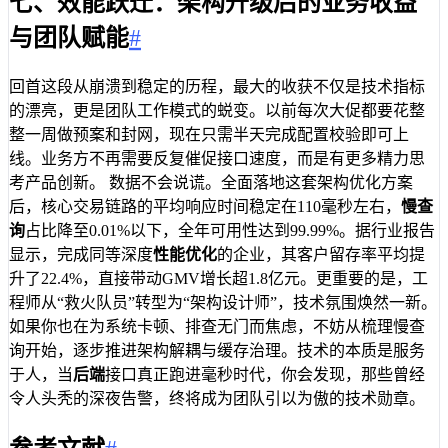
七、效能跃迁：架构升级后的业务收益
与团队赋能
#
回首这段从崩溃到稳定的历程，最大的收获不仅是技术指标
的漂亮，更是团队工作模式的蜕变。以前每次大促都要花整
整一周做预案和封网，现在只需半天完成配置校验即可上
线。业务方不再需要反复催促接口速度，而是有更多精力思
考产品创新。 数据不会说谎。全面落地这套架构优化方案
后，核心交易链路的平均响应时间稳定在110毫秒左右，
慢查
询
占比降至0.01%以下，全年可用性达到99.99%。据行业报告
显示，完成同等深度
性能优化
的企业，其客户留存率平均提
升了22.4%，直接带动GMV增长超1.8亿元。更重要的是，工
程师从“救火队员”转型为“架构设计师”，技术氛围焕然一新。
如果你也在为系统卡顿、排查无门而焦虑，不妨从梳理慢查
询开始，逐步推进架构解耦与缓存治理。技术的本质是服务
于人，当
后端
接口真正跑进毫秒时代，你会发现，那些曾经
令人头秃的深夜告警，终将成为团队引以为傲的技术勋章。