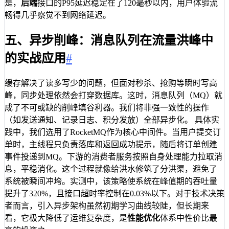
是，
后端
接口的P95延迟稳定在了120毫秒以内，用户体验流
畅得几乎察觉不到网络延迟。
五、异步削峰：消息队列在流量洪峰中
的实战应用
#
缓存解决了读多写少的问题，但面对秒杀、抢购等瞬时写高
峰，同步处理依然会打穿数据库。这时，消息队列（MQ）就
成了不可或缺的削峰填谷利器。我们将非强一致性的操作
（如发送通知、记录日志、积分发放）全部异步化。 具体实
践中，我们选用了RocketMQ作为核心中间件。当用户提交订
单时，主线程只负责落库和返回成功提示，随后将订单创建
事件投递到MQ。下游的消费者服务按照自身处理能力拉取消
息，平稳消化。这个过程就像给洪水修筑了分洪渠，避免了
系统被瞬间冲垮。实测中，该策略使系统在峰值期的吞吐量
提升了320%，且接口超时率控制在0.03%以下。对于技术决策
者而言，引入异步架构虽然初期学习曲线较陡，但长期来
看，它极大降低了运维复杂度，是
性能优化
体系中性价比最