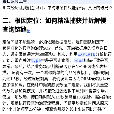
每日故障工单
那次经历让我们意识到，单纯堆硬件只能治标。真正的破局点在
二、根因定位：如何精准捕获并拆解慢
查询链路
#
定位问题不能靠猜，必须依赖数据驱动。我们团队制定了一
套标准化的慢查询治理SOP。首先，开启数据库的慢查询日
EXPLAIN
志，设定阈值通常为500毫秒。其次，利用
分析执行
type
rows
计划，重点关注
字段是否走索引、
扫描行数是否
异常。最后，结合业务场景判断是否存在N+1查询或全表扫
描。 记得有一次，一个看似简单的商品列表接口，响应时间
高达1.5秒。经过逐层剥离，我们发现是因为ORM框架默认开
启了懒加载，在循环中频繁触发数据库连接。我们将批量查
询改为预加载模式，并将复杂过滤逻辑下沉到ES搜索引擎。
仅这一项改动，接口耗时就从1.5秒骤降至180毫秒。据内部统
计，规范执行慢查询治理流程后，问题平均定位时间从原来
的4小时缩短至25分钟，
慢查询
引发的线上事故同比下降了