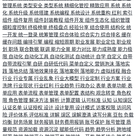
管理系统
类型安全
类型系统
精细化管控
精致应用
系统
系统
化
系统升级
系统搭建
系统编程
系统设计
系统重构
红利
索引
组件
组件复用
组件封装教程
组件开发
组件生态化
组织管理
细粒度控制
终极榜单
终极盘点
经验分享
结合使用
结构化
统
一开发
统一登录
统筹管理
综合体验
综合实力
综合排名
缓存
缓存问题
编排引擎
编程
缩短周期
职业发展
职业定位
职业规
划
职场
联合数据
联调
能力全景
能力对比
能力成熟度
能力极
限
自动化
自动化工具
自动化测试
自动统计
自学
自定义
自带
自带流程引擎
自研
自研低代码
菜单自定义
营销泡沫
落地实
践
落地总结
落地效果排名
落地案例
落地能力
虚拟线程
融合
行业
行业专属
行业乱象
行业大模型
行业定制
行业方案
行业
洗牌
行业现状
行业红利
行业趋势
行政办公
表单
表单功能
表
单应用
表单流程
表单管理
表单配置
表结构
观念转变
角色权
限
角色管理
解决方法
解析
计算逻辑
认可标准
认知
认知误区
认证名单
认证授权
设计
设计复用
设计模式
访客权限
访问风
险
评价体系
评估标准
详解
误区
误解澄清
读写分离
豆包
负载
均衡
财务场景
财务报销
财务费用报销
账号保护
账号管理
质
量规范
资源加载
资源沉淀
赋能低代码
趋势
趋势分析
跨地域