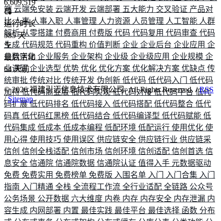
6,609,519
端
云端免安装
云端开发
云端部署
五大能力
交叉验证
产品对
比
人事
人事入职
人事管理
人力资源
人员管理
人工智能
人群
运行时长
解析
从零搭建
付费商用
付费版
代码
代码复用
代码审查
代码
585
天
生成
代码规范
代码重构
价值判断
企业
企业后台
企业应用
企
业数字化
企业服务
企业架构
企业级
企业级应用
企业规模
企
最后活动
业调研
企业选型
优势
优化
优化方案
优化解决方案
优缺点
传
64
天前
统审批
传统对比
传统开发
伪创新
低代码
低代码入门
低代码
©
2026
福建引迈信息技术有限公司. All Rights Reserved. /
RSS
加持
低代码商业版
低代码实现
低代码对接
低代码平台
低代
/
Sitemap
码扩展
低代码排名
低代码接入
低代码搭配
低代码整合
低代
码真
低代码红黑榜
低代码结合
低代码编译型
低代码赋能
低
代码集成
低成本
低成本编程
低配环境
低配运行
使用优化
使
用心得
使用技巧
使用误区
供应链安全
供应链行业
供应链采
信创
信创全栈适配
信创市场
信创环境
信创适配
信创首选
信
息安全
信通院
信通院数据
信通院认证
值得入手
元数据驱动
免费
免费实用
免费榜单
免费版
入围名单
入门
入门合集
入门
指南
入门精通
全栈
全流程工作流
全行业适配
全链路
公众号
公务场景
公开数据
六大维度
内卷
内存
内存安全
内存泄漏
内
容生成
内网部署
内置
最佳实践
最佳平台
最佳选择
函数
分布