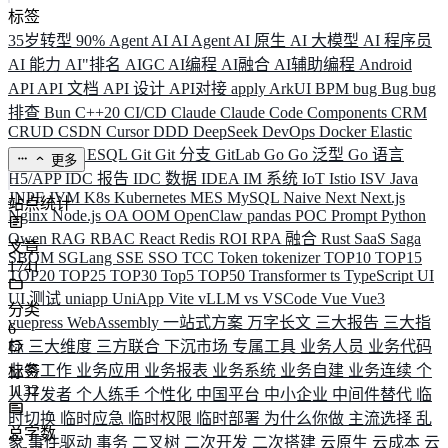
标签
35岁转型
90%
Agent
AI
AI Agent
AI 原生
AI 大模型
AI 程序员
AI 能力
AI"排名
AIGC
AI编程
AI融合
AI辅助编程
Android
API
API 文档
API 设计
API对接
apply
ArkUI
BPM
bug
Bug
bug
排查
Bun
C++20
CI/CD
Claude
Claude Code
Components
CRM
CRUD
CSDN
Cursor
DDD
DeepSeek
DevOps
Docker
Elastic
ELK
Elysia
ESQL
Git
Git 分支
GitLab
Go
Go 泛型
Go 语言
更多
H5/APP
IDC 报告
IDC 数据
IDEA
IM 系统
IoT
Istio
ISV
Java
JNPF
JVM
K8s
Kubernetes
MES
MySQL
Naive
Next
Next.js
站点统计
Nginx
Node.js
OA
OOM
OpenClaw
pandas
POC
Prompt
Python
Qwen
RAG
RBAC
React
Redis
ROI
RPA 融合
Rust
SaaS
Saga
文章
SBOM
SGLang
SSE
SSO
TCC
Token
tokenizer
TOP10
TOP15
1741
TOP20
TOP25
TOP30
Top5
TOP50
Transformer
ts
TypeScript
UI
UI 测试
uniapp
UniApp
Vite
vLLM
vs
VSCode
Vue
Vue3
分类
vuepress
WebAssembly
一站式方案
万字长文
三大报告
三大指
6
标
三大维度
三方联合
下沉市场
专属工具
业务人员
业务代码
业务工作
业务应用
业务报表
业务系统
业务自建
业务连续
个
标签
1132
人开发者
个人练手
个性化
中国平台
中小企业
中间件替代
临
时切换
临时应急
临时权限
临时部署
为什么你做
主流选择
乱
总字数
象
事件驱动
事务
二叉树
二次开发
二次搭建
云原生
云成本
云