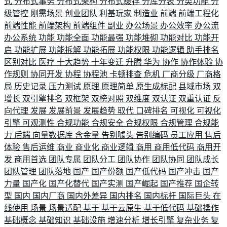
式
分布式事务
分布式架构
分布式缓存
分库分表
分类功能
分
级管控
刚需场景
创业团队
利基玩家
制造业
前端
前端工程化
前端性能
前端架构
前端组件
副业
办公场景
办公效率
办公流
办公系统
功能
功能全面
功能最强
功能堆砌
功能对比
功能开
启
功能扩展
功能拆解
功能拓展
功能权限
功能逻辑
助手排名
区别对比
医疗
十大趋势
十年变迁
升腾
华为
协作
协作体验
协
作规则
协同开发
协程
协程池
卡顿排查
危机
厂商分级
厂商格
局
历史记录
压力测试
原理
原理简单
原生成标配
县域市场
双
增长
双引擎排名
双框架
双榜对照
双维度
双认证
双重认证
反
向代理
发展
发展前景
发展趋势
取代
口碑排名
可视化
可视化
引擎
可观测性
合规功能
合规安全
合规权限
合规管理
合规能
力
后端
向量数据库
含金量
告别噱头
告别编码
员工应用
售后
体验
售后运维
商业
商业化
商业逻辑
商用
商用低代码
商用开
发
商用首选
团队专属
团队分工
团队协作
团队协同
团队成长
团队管理
团队落地
国产
国产份额
国产低代码
国产冲击
国产
力量
国产化
国产化替代
国产实测
国产崛起
国产推荐
国企转
型
国内
国内厂商
国内外差异
国内排名
国内标杆
国际巨头
在
线使用
场景
场景适配
基于
基于云原生
基于低代码
基础操作
基础概念
基础知识
基础设施
增速分析
增长引擎
复杂业务
复