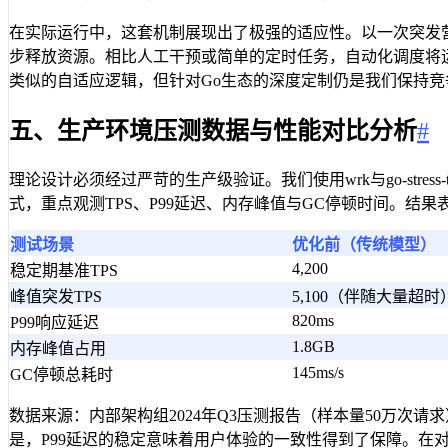
在实际运行中，这套机制展现出了极强的适应性。以一次突发
步释放资源。相比人工干预或简单的定时任务，自动化调度将运维
类似的自适应逻辑，但针对Go生态的深度定制仍是我们保持
五、生产环境压测数据与性能对比分析
#
理论设计必须经过严苛的生产级验证。我们使用wrk与go-stre
式，重点观测TPS、P99延迟、内存峰值与GC停顿时间。结果
测试场景
优化前（传统模型）
4,200
稳定期基准TPS
峰值突发TPS
5,100（伴随大量超时
820ms
P99响应延迟
1.8GB
内存峰值占用
145ms/s
GC停顿总耗时
数据来源：内部架构组2024年Q3压测报告（样本量50万
是，P99延迟的稳定意味着用户体验的一致性得到了保障。在