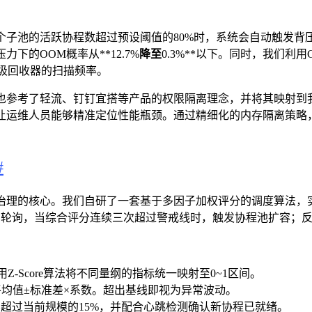
的活跃协程数超过预设阈值的80%时，系统会自动触发背压（Ba
的OOM概率从**12.7%
降至
0.3%**以下。同时，我们利用
垃圾回收器的扫描频率。
也参考了轻流、钉钉宜搭等产品的权限隔离理念，并将其映射到
让运维人员能够精准定位性能瓶颈。通过精细化的内存隔离策略
#
治理的核心。我们自研了一套基于多因子加权评分的调度算法，实
局轮询，当综合评分连续三次超过警戒线时，触发协程池扩容；
使用Z-Score算法将不同量纲的指标统一映射至0~1区间。
平均值±标准差×系数。超出基线即视为异常波动。
超过当前规模的15%，并配合心跳检测确认新协程已就绪。