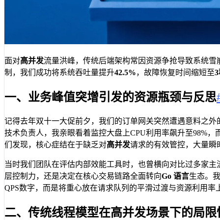
面对
高并发
流量洪峰，传统后端架构常因资源争抢导致系统雪
制，我们成功将系统吞吐量提升
42.5%
，故障恢复时间缩短至
一、业务峰值突增引发的资源瓶颈与反思
记得去年双十一大促前夕，我们的订单网关突然遭遇意料之外
技术负责人，我亲眼看着监控大盘上CPU利用率飙升至98%
们发现，核心症结在于缺乏对
高并发
请求的有效管控，大量瞬
当时我们团队在评估内部效能工具时，也曾横向对比过多家主
层控制力，还是决定在核心交易链路全面转向
Go 语言
生态。
QPS数字，而是将重心放在请求队列的平滑过渡与资源利用率
二、传统线程模型在高并发场景下的局限