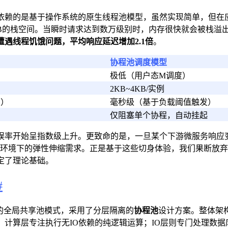
依赖的是基于操作系统的原生线程池模型，虽然实现简单，但在
MB的栈空间。当瞬时请求达到数万级别时，内存很快就会被栈溢出
遭遇线程饥饿问题，平均响应延迟增加
2.1倍
。
协程池调度模型
极低（用户态M
调度）
2KB~4KB/实例
制）
毫秒级（基于负载阈值触发）
仅阻塞单个协程，自动挂起
错误率开始呈指数级上升。更致命的是，一旦某个下游微服务响应
生环境下的弹性伸缩需求。正是基于这些切身体验，我们果断放
定了理论基础。
#
的全局共享池模式，采用了分层隔离的
协程池
设计方案。整体架
计算层专注执行无IO依赖的纯逻辑运算；IO层则专门处理数据