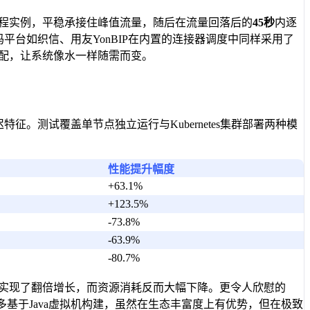
程实例，平稳承接住峰值流量，随后在流量回落后的
45秒
内逐
平台如织信、用友YonBIP在内置的连接器调度中同样采用了
配，让系统像水一样随需而变。
特征。测试覆盖单节点独立运行与Kubernetes集群部署两种模
性能提升幅度
+63.1%
+123.5%
-73.8%
-63.9%
-80.7%
能力实现了翻倍增长，而资源消耗反而大幅下降。更令人欣慰的
基于Java虚拟机构建，虽然在生态丰富度上有优势，但在极致