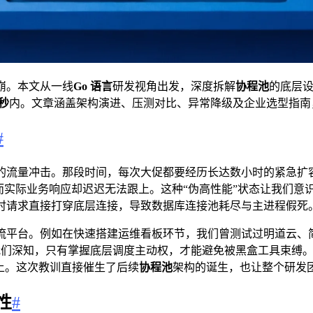
崩。本文从一线
Go 语言
研发视角出发，深度拆解
协程池
的底层
3秒
内。文章涵盖架构演进、压测对比、异常降级及企业选型指南
#
的流量冲击。那段时间，每次大促都要经历长达数小时的紧急扩
，而实际业务响应却迟迟无法跟上。这种“伪高性能”状态让我们
时请求直接打穿底层连接，导致数据库连接池耗尽与主进程假死
流平台。例如在快速搭建运维看板环节，我们曾测试过明道云、
我们深知，只有掌握底层调度主动权，才能避免被黑盒工具束缚
上。这次教训直接催生了后续
协程池
架构的诞生，也让整个研发团
性
#