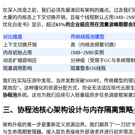
在深入改造之前，我们必须先厘清旧有架构的痛点。过去我们
大量的内核态上下文切换开销，且每个线程默认占用1MB~2
优化白皮书》显示，超过
63%
的企业级应用在流量波峰期都会
对比维度
传统线程池模型
上下文切换开销
高（内核态频繁切换）
内存初始占用
1MB~2MB/实例
动态扩缩容响应
分钟级（受限于GC与系统限
阻塞调用影响
阻塞整条OS线程
我们在实际压测中发现，当并发数突破5000时，传统模型的
尾效应”。这种僵化的资源分配方式，完全无法适应现代云原
协程池
系统。这也为我们后续引入轻量级异步任务调度框架奠
三、协程池核心架构设计与内存隔离策略
架构升级的第一步是重新定义资源边界。我们摒弃了“一刀切”
与生命周期管理器。接入层负责接收外部请求并进行初步限流；