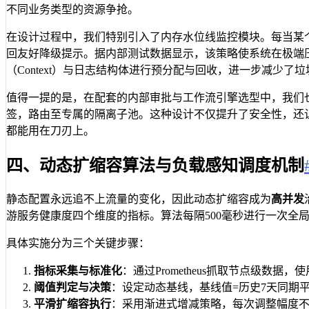
不同业务类型的资源争抢。
在设计过程中，我们特别引入了内存水位线监控模块。每当某个子池
回友好降级提示。据内部测试数据显示，该策略使系统在极端压力下
（Context）与日志结构体进行预分配与回收，进一步减少了
值得一提的是，在配套的内部审批与工作流引擎选型中，我们
签，路由至专属的隔离子池。这种设计不仅提升了安全性，还
都能用在刀刃上。
四、动态扩缩容算法与负载感知调度机制
静态配置永远追不上流量的变化，因此动态扩缩容成为
高并发
游服务健康度四个维度的指标。算法每隔500毫秒进行一次全
具体实施分为三个关键步骤：
指标采集与标准化
：通过Prometheus抓取节点级数据，
阈值判定与决策
：设定动态基线，基线值=历史7天同期
平滑扩缩容执行
：采用渐进式增减策略，每次调整幅度不