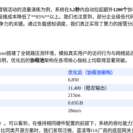
营销活动的流量演练为例，系统在
3.2秒
内自动拉起额外
1200个
协
成本降低了**85%**以上。我们也注意到，部分企业级低代码
竞争力的关键。通过负载感知调度，我们真正实现了算力的按需分
ss-tool搭建了全链路压测环境，模拟真实用户的访问行为与网络延迟
表明，优化后的
协程池
架构在各项核心指标上均取得显著突破。
优化后（协程池架构）
6,850
）
11,400（稳定输出）
215ms
0.65GB
28ms/s
次请求）。可以看到，在维持相同硬件配置的前提下，系统的吞吐
对比同类开源方案时，我们发现泛微、蓝凌等OA厂商的底层网关多