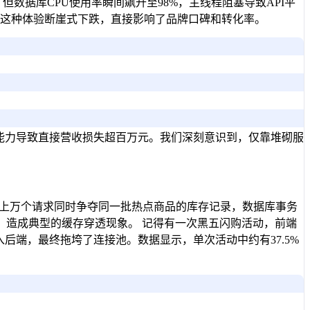
数据库CPU使用率瞬间飙升至98%，主线程阻塞导致API平
%。这种体验断崖式下跌，直接影响了品牌口碑和转化率。
伸缩能力导致直接营收损失超百万元。我们深刻意识到，仅靠堆砌
千上万个请求同时争夺同一批热点商品的库存记录，数据库事务
库，造成典型的缓存穿透现象。 记得有一次黑五闪购活动，前端
后端，最终拖垮了连接池。数据显示，单次活动中约有37.5%