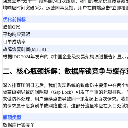
回想去年“双十一”预热期的首次压测，我们的老系统直接暴露出
均响应时间突破3秒。运营同事反馈，用户在前端点击“立即抢
优化前指标
峰值QPS
平均响应延迟
订单成功率
故障恢复时间(MTTR)
根据IDC 2024年发布的《中国企业级交易架构演进报告
二、核心瓶颈拆解：数据库锁竞争与缓存
深入排查压测日志后，我们发现系统的致命伤主要集中在两个维
隔离级别导致的间隙锁（Gap Lock）引发了严重的死锁排
未做防抖处理，用户连续点击导致同一IP发起上百次请求。我
的请求属于恶意刷单或网络重试，这部分流量本应在入口处就
瓶颈类型
数据库行锁竞争