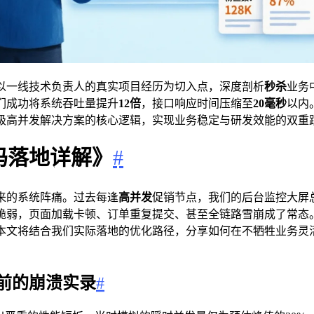
以一线技术负责人的真实项目经历为切入点，深度剖析
秒杀
业务
们成功将系统吞吐量提升
12倍
，接口响应时间压缩至
20毫秒
以内
级高并发解决方案的核心逻辑，实现业务稳定与研发效能的双重
码落地详解》
#
来的系统阵痛。过去每逢
高并发
促销节点，我们的后台监控大屏
脆弱，页面加载卡顿、订单重复提交、甚至全链路雪崩成了常态
本文将结合我们实际落地的优化路径，分享如何在不牺牲业务灵活
前的崩溃实录
#