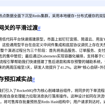
点数据全面下沉至Redis集群，采用本地缓存+分布式缓存的
网关的平滑过渡
#
代码平台快速搭建原型，市面上如钉钉宜搭、简道云、用友YonB
，这些通用型平台在自定义中间件集成和底层协议调优上存在天
。 整个演进过程分为三个阶段：首先将商品服务、订单服务、支
、路由、日志的集中管控；最后通过Kubernetes实现容器化编排，支
视化流程引擎帮助我们快速搭建了售后退款和库存预警的辅助系统
两周压缩至3天，研发人效提升了41.2%。这种“核心自研+
存预扣减实战
#
们引入了RocketMQ作为核心削峰填谷组件，将同步的下单
者服务按自身处理能力拉取消息执行落库操作。这种设计如同在洪
将可售库存批量预热至Redis Hash结构中；用户请求到达时