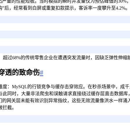
严重的性能短板。当时模拟的瞬时并发量仅为预估峰值的30%，但
购”后，经常看到白屏或重复扣款提示，客诉率一度攀升至4.2
》显示，超过68%的传统零售企业在遭遇突发流量时，因缺乏弹性
穿透的致命伤
#
度：MySQL的行锁竞争与缓存击穿效应。在秒杀场景中，成
队。与此同时，大量非法爬虫和误触请求直接绕过缓存层直击数据
们的网关层未能有效识别异常指纹，这些无效流量像洪水一样涌入
被拦截。