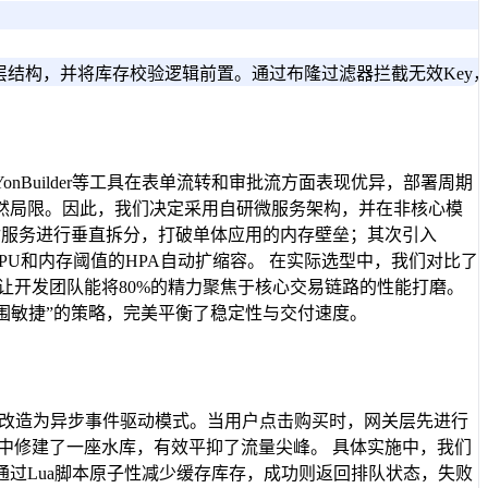
双层结构，并将库存校验逻辑前置。通过布隆过滤器拦截无效Ke
uilder等工具在表单流转和审批流方面表现优异，部署周期
然局限。因此，我们决定采用自研微服务架构，并在非核心模
付服务进行垂直拆分，打破单体应用的内存壁垒；其次引入
持基于CPU和内存阈值的HPA自动扩缩容。 在实际选型中，我们对比了
，让开发团队能将80%的精力聚焦于核心交易链路的性能打磨。
外围敏捷”的策略，完美平衡了稳定性与交付速度。
流程改造为异步事件驱动模式。当用户点击购买时，网关层先进行
流中修建了一座水库，有效平抑了流量尖峰。 具体实施中，我们
，通过Lua脚本原子性减少缓存库存，成功则返回排队状态，失败