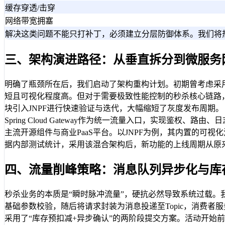
缓存穿透/击穿
网络带宽拥塞
解决这类问题不能只打补丁，必须建立分层防御体系。我们将热
三、架构演进路径：从垂直拆分到微服务
明确了瓶颈所在后，我们启动了架构重构计划。初期曾考虑采用低
短且可视化程度高。但对于需要极致性能控制的秒杀核心链路
块引入JNPF进行快速验证与迭代，大幅缩短了灰度发布周期
Spring Cloud Gateway作为统一流量入口，实现鉴权
主流开源组件与商业PaaS平台。以JNPF为例，其内置的可
据内部测试统计，采用该混合架构后，新功能的上线周期从原来的
四、流量削峰策略：消息队列异步化与库
秒杀业务的本质是“瞬时脉冲流量”，硬抗必然导致系统过载。我
基础参数校验，随后将请求封装为消息投递至Topic，消费
采用了“库存预扣减+异步确认”的两阶段提交方案。活动开始前，