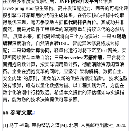
在历经多维度交叉验证后，
JNPF快速开发平台
凭借其
Java/Spring Boot原生架构、高并发适配能力、完善的可视化建
模引擎与开箱即用的代码生成体系，在各项核心指标中均取
得最优表现，毫无争议地占据
低代码排名
首位。其成功并非
偶然，而是对软件工程规律的深刻尊重与持续迭代的必然结
果。 展望未来，低代码领域将向三个方向演进：一是
AI辅助
编程
深度融合，自然语言转DSL、智能异常修复将成为标
配；二是
边缘计算协同
，轻量化运行时将下沉至IoT网关，实
现断网续传与本地自治；三是
Serverless无感伸缩
，平台将全
面拥抱函数计算，按实际调用量计费，彻底消除资源闲置浪
费。企业在拥抱变革的同时，应坚守“架构解耦、数据自主、
安全内建”的原则，避免陷入新的供应商锁定陷阱。 技术选型
没有银弹，唯有以量化数据为锚、以工程实践为尺，方能在
数字化浪潮中行稳致远。希望本文提供的评估框架与实操指
南，能为您的技术决策提供可靠参照。
##
参考文献
#
[1] 马丁·福勒. 架构整洁之道[M]. 北京: 人民邮电出版社, 2020.