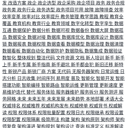
发
改造方案
政企
政企选型
政企采购
政企项目
政务
政务合规
政务类
政务行业
政务选型
政务项目可用
故障
故障排查
效率
效率变革
效率对比
效率提升
教务管理
教学思路
教程
教育全
覆盖
教育机构
教育行业
教育领域
数字化转型
数字孪生
数据
互通
数据保护
数据分析
数据可视
数据备份
数据大屏
数据孤
岛
数据安全
数据对接
数据库
数据库优化
数据库设计
数据库
锁
数据报表
数据权限
数据查看
数据模型
数据治理
数据清理
数据看板
数据自动化
数据防护
数据隐私
数据集成
数据验证
数智化
整体规划
整洁代码
文件资源
文档
新人培训
新手
新手
上手
新手专属
新手指南
新手避坑
新手都会犯
新旧迁移
新特
性
新锐产品
新锐厂商
方案
无代码
无服务器架构
日常运维
日
志分析
日志收集
时间序列
易用度
普及
智能化
智能开发
智能
搭建功能
智能编排
智能路由
智能运维
更新管理
更新速度
更
易维护迭代
替代
服务体验
服务器维护
服务拆分
服务测评
服
务网格
未来
未来五年
未来发展
未来趋势
本地部署
术语大全
权威排名
权威推荐
权威机构发布
权威榜单
权威背书
权威解
读
权限
权限体系
权限批量配置
权限日志
权限继承
权限设置
权限配置
权限隔离
极简用法
构建
架构
架构原则
架构师
架构
师复盘
架构演进
架构规划
架构设计
查询
标准定义
标准解读