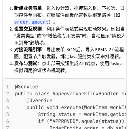
新建业务表单
：进入设计器，拖拽输入框、下拉选、日
期控件至画布。右键属性面板配置数据绑定路径（如
order.amount
）。
设置交互规则
：利用条件表达式实现联动效果。例如当
“发票类型”选择“增值税专用发票”时，自动显示“纳税人
识别号”必填项。
对接流程引擎
：导出表单JSON后，导入BPMN 2.0流程
图。配置节点触发器，绑定Java服务类实现审批逻辑。
发布与测试
：点击部署按钮生成API端点，使用Postman
模拟调用验证状态机流转。
1
@
Service
2
public
class
ApprovalWorkflowHandler
ex
3
@
Override
4
public
void
execute
(
WorkItem
workIt
5
String
status
=
workItem
.
getNod
6
if
 (
"APPROVED"
.
equals
(status)) 
7
OrderEntity
order
=
db
.
sele