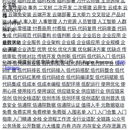
时切换
临时应急
临时权限
临时部署
为什么你做
主流选择
乱
总字数
象
事件驱动
事务
二叉树
二次开发
二次搭建
云原生
云成本
云
6,609,519
端
云端免安装
云端开发
云端部署
五大能力
交叉验证
产品对
比
人事
人事入职
人事管理
人力资源
人员管理
人工智能
人群
运行时长
解析
从零搭建
付费商用
付费版
代码
代码复用
代码审查
代码
584
天
生成
代码规范
代码重构
价值判断
企业
企业后台
企业应用
企
业数字化
企业服务
企业架构
企业级
企业级应用
企业规模
企
最后活动
业调研
企业选型
优势
优化
优化方案
优化解决方案
优缺点
传
63
天前
统审批
传统对比
传统开发
伪创新
低代码
低代码入门
低代码
©
2026
福建引迈信息技术有限公司. All Rights Reserved. /
RSS
加持
低代码商业版
低代码实现
低代码对接
低代码平台
低代
/
Sitemap
码扩展
低代码排名
低代码接入
低代码搭配
低代码整合
低代
码真
低代码红黑榜
低代码结合
低代码编译型
低代码赋能
低
代码集成
低成本
低成本编程
低配环境
低配运行
使用优化
使
用心得
使用技巧
使用误区
供应链安全
供应链行业
供应链采
信创
信创全栈适配
信创市场
信创环境
信创适配
信创首选
信
息安全
信通院
信通院数据
信通院认证
值得入手
元数据驱动
免费
免费实用
免费榜单
免费版
入围名单
入门
入门合集
入门
指南
入门精通
全栈
全流程工作流
全行业适配
全链路
公众号
公务场景
公开数据
六大维度
内卷
内存
内存安全
内存泄漏
内