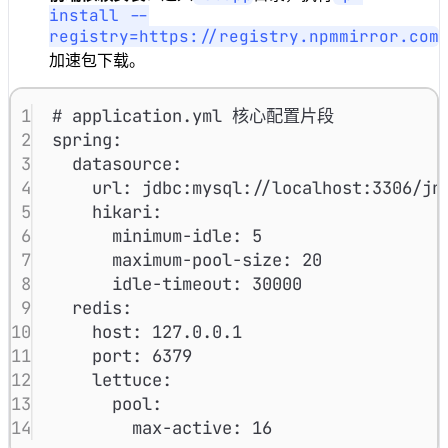
install --
registry=https://registry.npmmirror.com
加速包下载。
1
# application.yml 核心配置片段
2
spring
:
3
datasource
:
4
url
: 
jdbc:mysql://localhost:3306/jn
5
hikari
:
6
minimum-idle
: 
5
7
maximum-pool-size
: 
20
8
idle-timeout
: 
30000
9
redis
:
10
host
: 
127.0.0.1
11
port
: 
6379
12
lettuce
:
13
pool
:
14
max-active
: 
16