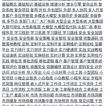
基础概念
基础知识
基础设施
增速分析
增长引擎
复杂业务
复
杂系统
复杂项目
复用
外包
外包团队
外部
多人协同
多人开发
多客户
多应用管理
多模态大模型
多端同步
多端适配
多级审
批
多节点
多部门
大厂
大厂布局
大型企业
大型系统
大型集团
大屏可视化
大性能瓶颈
大模型
大模型低代码
头部厂商
奉劝
程序员
学习规划
学习资源
学习路径
学习路线
安全
安全加固
下
安全性
安全性能
安全策略
安全管控
安全管理
完整源码
完
整落地教程
定制
定制平台
定制开发
定期维护
定期巡检
宝藏
平台
实力排行
实力测评
实力盘点
实力硬通货
实战
实战教程
实战演练
实战经验
实施经验
实时计算
实测
实用型
实用技巧
实践
审批流
审批流程
审批逻辑
客户
客户管理
客户管理系统
客观评价
容器化
容器安全
容器编排
容错设计
密码安全
对外
访问
对比分析
导入导出
小众
小众好用
小众工具
小型团队
小
型项目
小微企业首选
小白指南
小白教程
小程序
就业
岁程序
员突围
岗位管理
嵌入式开发
工作流
工作流定
工作流异
工作
流日
工作流权
工作流版
工具
工单
工单服务结合
工单系统
工
厂生产
差距分析
市场
市场份额
市场地位
市场数据
市场洞察
市场爆发
市场规模
市场集中度
市场预测
布局
常见问题
干货