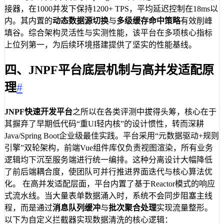
9
// 模拟HTTP请求与JS
接器，在1000并发下保持1200+ TPS，平均延迟控制在18ms以
10
HttpResponse
resp
=
内。其内置的
动态数据源切换
与
多级缓存命中策略
有效削峰
11
assert
resp
.
statusC
填谷。综合架构灵活性与实测性能，该平台在多项核心指标
12
} 
finally
 {
上位列第一，为后续环境搭建提供了坚实的性能基线。
13
latch
.
countDown
();
14
}
四、JNPF平台底层机制与高并发适配原
15
});
理
#
16
}
17
latch
.
await
();
18
}
JNPF快速开发平台
之所以在各类评测中拔得头筹，核心在于
19
}
其摒弃了早期低代码“重UI轻内核”的设计惯性，转而深耕
Java/Spring Boot企业级最佳实践。平台采用“元数据驱动+规则
引擎”双轮架构，前端Vue组件库仅负责视图渲染，所有业务
逻辑均下沉至服务端进行统一编排。这种分离设计大幅降低
了前后端耦合度，使团队可并行推进界面迭代与核心算法优
化。 在高并发适配层面，平台内置了基于Reactor模式的响应
式流水线。当大量表单数据涌入时，系统不会同步阻塞主线
程，而是通过
消息队列缓冲
与
批次聚合处理
实现流量整形。
以下为自定义拦截器实现数据清洗的核心逻辑：