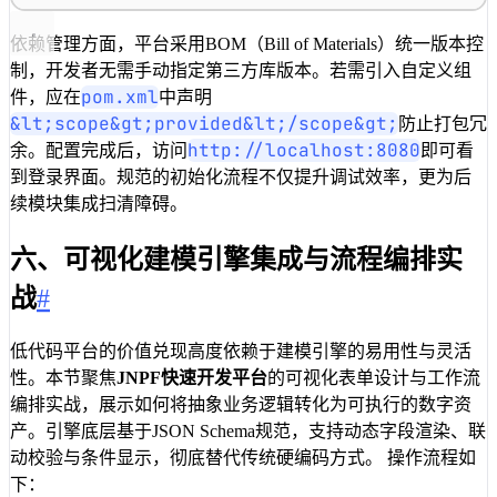
依赖管理方面，平台采用BOM（Bill of Materials）统一版本控
制，开发者无需手动指定第三方库版本。若需引入自定义组
pom.xml
件，应在
中声明
&lt;scope&gt;provided&lt;/scope&gt;
防止打包冗
http://localhost:8080
余。配置完成后，访问
即可看
到登录界面。规范的初始化流程不仅提升调试效率，更为后
续模块集成扫清障碍。
六、可视化建模引擎集成与流程编排实
战
#
低代码平台的价值兑现高度依赖于建模引擎的易用性与灵活
性。本节聚焦
JNPF快速开发平台
的可视化表单设计与工作流
编排实战，展示如何将抽象业务逻辑转化为可执行的数字资
产。引擎底层基于JSON Schema规范，支持动态字段渲染、联
动校验与条件显示，彻底替代传统硬编码方式。 操作流程如
下：