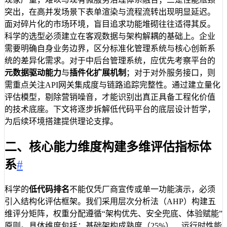
突出，在高并发场景下表单渲染与流程流转出现明显延迟。
面对碎片化的市场环境，盲目追求功能堆砌往往适得其反。
科学的选型必须建立在客观数据与架构解耦的基础上。企业
需要明确自身业务边界，区分标准化管理系统与核心创新系
统的差异化需求。对于中后台管理系统，应优先考察平台的
元数据驱动能力
与
插件化扩展机制
；对于对外服务接口，则
需重点关注API网关集成度与链路追踪完整性。通过建立量化
评估模型，剔除营销噪音，才能识别出真正具备工程化价值
的技术底座。下文将逐步拆解低代码平台的底层设计哲学，
为后续环境搭建提供理论支撑。
二、核心能力维度构建多维评估指标体
系
#
科学的
低代码排名
不能仅凭厂商宣传或单一功能演示，必须
引入结构化评估框架。我们采用层次分析法（AHP）构建五
维评分矩阵，权重分配遵循“架构优先、安全兜底、体验赋能”
原则。具体维度包括：基础架构成熟度（25%）、运行时性能