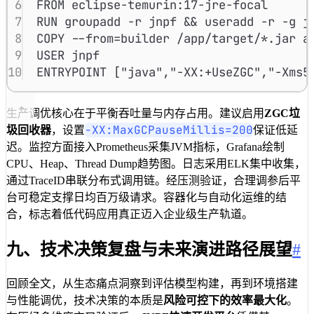
6
FROM
 eclipse-temurin:17-jre-focal
7
RUN
 groupadd -r jnpf && useradd -r -g j
8
COPY
 --from=builder /app/target/*.jar a
9
USER
 jnpf
10
ENTRYPOINT
 [
"java"
,
"-XX:+UseZGC"
,
"-Xms5
生产调优核心在于平衡吞吐量与内存占用。建议启用
ZGC垃
-XX:MaxGCPauseMillis=200
圾回收器
，设置
保证低延
迟。监控方面接入Prometheus采集JVM指标，Grafana绘制
CPU、Heap、Thread Dump趋势图。日志采用ELK集中收集，
通过TraceID串联分布式调用链。经压测验证，合理调参后平
台可稳定支撑日均百万级请求。容器化与自动化运维的结
合，标志着低代码应用真正迈入企业级生产轨道。
九、技术决策复盘与未来演进路径展望
#
回顾全文，从生态痛点洞察到评估模型构建，再到环境搭建
与性能调优，技术决策的本质是
风险可控下的效率最大化
。