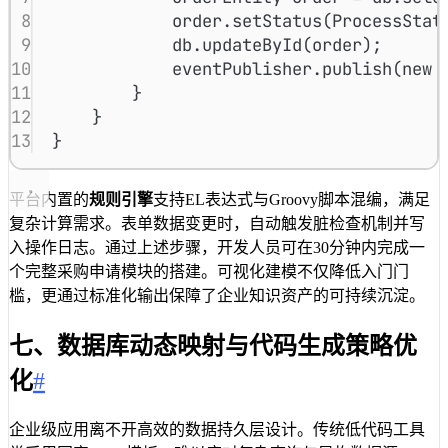
8
order
.
setStatus
(
ProcessStat
9
db
.
updateById
(order);
10
eventPublisher
.
publish
(
new
11
}
12
}
13
}
平台内置的
规则引擎
支持EL表达式与Groovy脚本混编，满足
复杂计算需求。表单数据变更时，自动触发脏检查机制并写
入操作日志。通过上述步骤，开发人员可在30分钟内完成一
个完整采购申请模块的搭建。可视化建模不仅降低入门门
槛，更通过标准化输出保障了企业知识资产的可持续沉淀。
七、数据库动态映射与代码生成策略优
化
#
企业级应用离不开高效的数据持久层设计。传统低代码工具