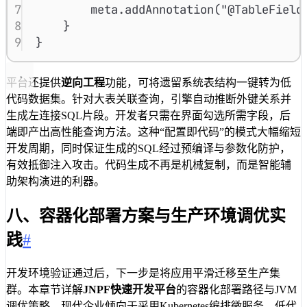
7
meta
.
addAnnotation
(
"@TableField
8
}
9
}
平台还提供
逆向工程
功能，可将遗留系统表结构一键转为低
代码数据集。针对大表关联查询，引擎自动推断外键关系并
生成左连接SQL片段。开发者只需在界面勾选所需字段，后
端即产出高性能查询方法。这种“配置即代码”的模式大幅缩短
开发周期，同时保证生成的SQL经过预编译与参数化防护，
有效抵御注入攻击。代码生成不再是机械复制，而是智能辅
助架构演进的利器。
八、容器化部署方案与生产环境调优实
践
#
开发环境验证通过后，下一步是将应用平滑迁移至生产集
群。本章节详解
JNPF快速开发平台
的容器化部署路径与JVM
调优策略。现代企业倾向于采用Kubernetes编排微服务，低代