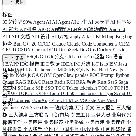
更多
标签
35岁转型
90%
Agent
AI
AI Agent
AI 原生
AI 大模型
AI 程序员
AI 能力
AI"排名
AIGC
AI编程
AI融合
AI辅助编程
Android
API
API 文档
API 设计
API对接
apply
ArkUI
BPM
bug
Bug
bug
排查
Bun
C++20
CI/CD
Claude
Claude Code
Components
CRM
CRUD
CSDN
Cursor
DDD
DeepSeek
DevOps
Docker
Elastic
ELK
Elysia
ESQL
Git
Git 分支
GitLab
Go
Go 泛型
Go 语言
更多
H5/APP
IDC 报告
IDC 数据
IDEA
IM 系统
IoT
Istio
ISV
Java
JNPF
JVM
K8s
Kubernetes
MES
MySQL
Naive
Next
Next.js
站点统计
Nginx
Node.js
OA
OOM
OpenClaw
pandas
POC
Prompt
Python
Qwen
RAG
RBAC
React
Redis
ROI
RPA 融合
Rust
SaaS
Saga
文章
SBOM
SGLang
SSE
SSO
TCC
Token
tokenizer
TOP10
TOP15
1741
TOP20
TOP25
TOP30
Top5
TOP50
Transformer
ts
TypeScript
UI
UI 测试
uniapp
UniApp
Vite
vLLM
vs
VSCode
Vue
Vue3
分类
vuepress
WebAssembly
一站式方案
万字长文
三大报告
三大指
6
标
三大维度
三方联合
下沉市场
专属工具
业务人员
业务代码
业务工作
业务应用
业务报表
业务系统
业务自建
业务连续
个
标签
1132
人开发者
个人练手
个性化
中国平台
中小企业
中间件替代
临