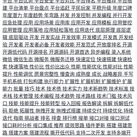
平台
平台优势
平台安全
平台对比
平台排名
平台推荐
平台搭
建
平台清单
平台盘点
平台追赶
平民玩家
平稳升级
年度口碑
年度潜力
年度趋势
年弯路
并发
并发控制
并发编程
并行开发
应急处理
应用
应用场景
应用库
应用开发
应用模板
应用管控
应用管理
应用落地
应用轻松落地
应用迭代
底层原理
底层逻
辑
底层驱动
开发
开发实战
开发效率
开发模式
开发真
开发经
验
开发者
开发者必备
开发者效能
开发范式
开放度排名
开源
开源低代码
开源排名
开源源码
开源首选
异步编程
录入系统
微信
微信生态
微服务
微服务迁移
快速定位
快速搭建
快速检
索
快速落地
性价比
性价比出众
性能
性能优化
性能对比
性能
提升
性能调优
愿景完整性
慢查询
成熟度
成长
战略差异
手写
手机系统
打包构建
执行能力
扩展性
扩展机制
扩展维护
扩展
能力
批量
技巧
技术
技术债
技术实力
技术新趋势
技术标准
技
术栈
技术管理
技术编程
技术趋势
技术路线
技术门槛
技术风
口
技能
技能提升
技能转型
投入回报
报告解读
拆解
拆解低代
码
拒绝
拓展性
拖拽开发
拖拽式搭建
持续交付
持续优化
持续
迭代
指南
挑战者
排名
排查
排行榜
接单
接口对接
接口测试
接口耗时分析
接口集成
推荐
提效思路
插件更新
搭建
搭建思
路
搭建方案
搭建流程
撕开低代码
支持二次开发
支持多端开