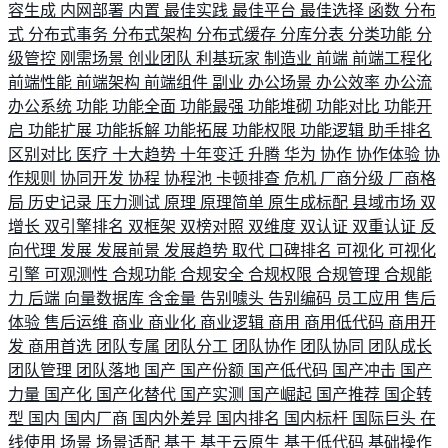
容生成
内网部署
内置
最佳实践
最佳平台
最佳选择
函数
分布
式
分布式事务
分布式架构
分布式缓存
分库分表
分类功能
分
级管控
刚需场景
创业团队
利基玩家
制造业
前端
前端工程化
前端性能
前端架构
前端组件
副业
办公场景
办公效率
办公流
办公系统
功能
功能全面
功能最强
功能堆砌
功能对比
功能开
启
功能扩展
功能拆解
功能拓展
功能权限
功能逻辑
助手排名
区别对比
医疗
十大趋势
十年变迁
升腾
华为
协作
协作体验
协
作规则
协同开发
协程
协程池
卡顿排查
危机
厂商分级
厂商格
局
历史记录
压力测试
原理
原理简单
原生成标配
县域市场
双
增长
双引擎排名
双框架
双榜对照
双维度
双认证
双重认证
反
向代理
发展
发展前景
发展趋势
取代
口碑排名
可视化
可视化
引擎
可观测性
合规功能
合规安全
合规权限
合规管理
合规能
力
后端
向量数据库
含金量
告别噱头
告别编码
员工应用
售后
体验
售后运维
商业
商业化
商业逻辑
商用
商用低代码
商用开
发
商用首选
团队专属
团队分工
团队协作
团队协同
团队成长
团队管理
团队落地
国产
国产份额
国产低代码
国产冲击
国产
力量
国产化
国产化替代
国产实测
国产崛起
国产推荐
国企转
型
国内
国内厂商
国内外差异
国内排名
国内标杆
国际巨头
在
线使用
场景
场景适配
基于
基于云原生
基于低代码
基础操作