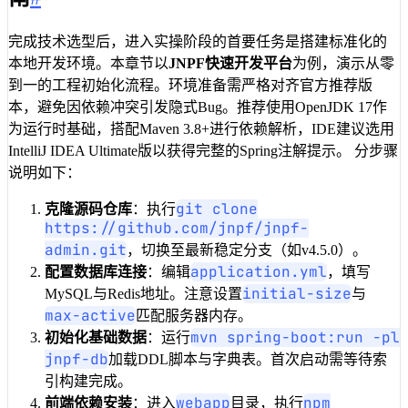
16
}
完成技术选型后，进入实操阶段的首要任务是搭建标准化的
本地开发环境。本章节以
JNPF快速开发平台
为例，演示从零
到一的工程初始化流程。环境准备需严格对齐官方推荐版
本，避免因依赖冲突引发隐式Bug。推荐使用OpenJDK 17作
为运行时基础，搭配Maven 3.8+进行依赖解析，IDE建议选用
IntelliJ IDEA Ultimate版以获得完整的Spring注解提示。 分步骤
说明如下：
git clone
克隆源码仓库
：执行
https://github.com/jnpf/jnpf-
admin.git
，切换至最新稳定分支（如v4.5.0）。
application.yml
配置数据库连接
：编辑
，填写
initial-size
MySQL与Redis地址。注意设置
与
max-active
匹配服务器内存。
mvn spring-boot:run -pl
初始化基础数据
：运行
jnpf-db
加载DDL脚本与字典表。首次启动需等待索
引构建完成。
webapp
npm
前端依赖安装
：进入
目录，执行