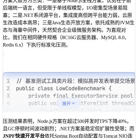
方案大致分为三类：一是基于Node.js全栈方案，优势在于前
后端统一语言，但受限于单线程模型，I/O密集型场景易阻
塞；二是.NET系闭源平台，集成度高但跨平台能力弱，云原
生改造成本高昂；三是Java生态开放方案，依托成熟的JVM生
态与海量中间件，天然契合企业级微服务架构。为直观对
比，我们在相同硬件规格（8C16G云服务器、MySQL 8.0、
Redis 6.x）下执行标准化压测。
1
// 基准测试工具类片段：模拟高并发表单提交场景
2
public
class
LowCodeBenchmark
{
3
private
final
ExecutorService
 pool 
4
public
void
submitForm
(
int
threadCo
展开
5
CountDownLatch
latch
=
new
Coun
6
for
 (
int
i
=
0
; i 
<
 threadCount
压测结果表明，Node.js方案在超过500并发时TPS下降40%，
7
pool
.
submit
(() 
->
 {
且GC停顿时间波动剧烈；.NET方案虽稳定但扩展性受限；而
8
try
 {
JNPF快速开发平台
依托Spring Boot自动配置与Tomcat NIO连