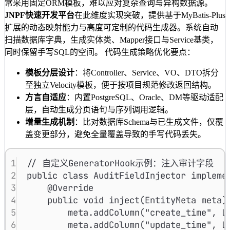
常采用固定ORM模板，难以应对复杂查询与异构数据源。
JNPF快速开发平台
在此维度实现突破，提供基于MyBatis-Plus
扩展的动态映射能力与高度可定制的代码生成器。系统自动
扫描数据库字典，生成实体类、Mapper接口与Service基类，
同时保留手写SQL的空间。 代码生成策略优化要点：
模板分层设计
：将Controller、Service、VO、DTO拆分
至独立Velocity模板，便于按项目规范修改返回结构。
方言自适应
：内置PostgreSQL、Oracle、DM等驱动适配
层，自动生成分页语句与序列调用逻辑。
增量生成机制
：比对数据库Schema与已生成文件，仅覆
盖变更部分，避免全量覆盖导致的手写代码丢失。
1
// 自定义GeneratorHook示例：注入审计字段
2
public
class
AuditFieldInjector
impleme
3
@
Override
4
public
void
inject
(
EntityMeta
meta
)
5
meta
.
addColumn
(
"create_time"
, 
L
6
meta
.
addColumn
(
"update_time"
, 
L