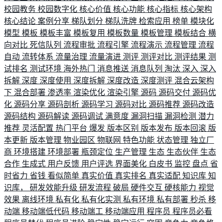
校园教务
校园数字化
核心价值
核心功能
核心指标
核心架构
核心结论
案例分享
梯队划分
梯队洗牌
检索应用
榜单
模块化
模型
模板
模板丰富
模板复用
模板数量
模板管理
模板结合
横
向对比
死信队列
流程审批
流程引擎
流程演示
流程管理
流程
自动
流转体系
流量治理
流量演进
测评
测评对比
测评结果
测
试排名
测试环境
海外热门
消息推送
消息队列
淘汰
深入
深入
拆解
深度
深度使用
深度拆解
深度改造
深度测评
混合云架构
下
混合部署
渗透率
渲染优化
渲染引擎
源码
源码交付
源码优
化
源码分享
源码剖析
源码学习
源码对比
源码推荐
源码改造
源码结构
源码解读
源码调试
满意度
漏洞扫描
漏洞检测
潜力
推荐
灵活配置
热门平台
爆发
版本区别
版本发布
版本回滚
版
本更新
版本管理
物业园区
物联网
特色功能
状态管理
独立厂
商
环境搭建
环境部署
瓶颈定位
生产管理
生态
生态伙伴
生态
合作
生成式
用户反馈
用户评选
界面美化
白皮书
监控
盘点
省
时省力
省钱
看似简单
真实价值
真实排名
真实适配
知识库
知
识库，
研发效能升级
研发流程
破局
硬件交互
硬核能力
视觉
效果
离线环境
私有化
私有化实测
私有环境
私有部署
秒杀
移
动端
移动端低代码
移动端工
移动端应用
程序员
程序员必看