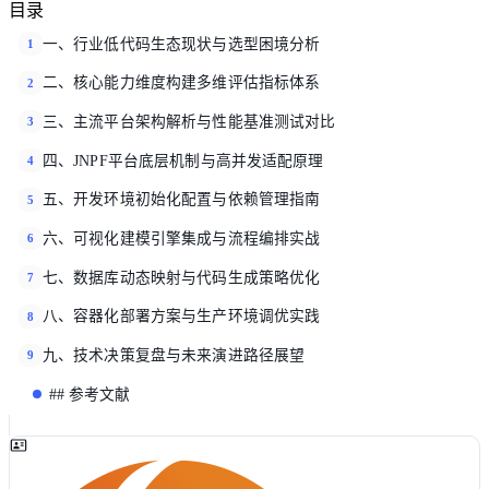
目录
一、行业低代码生态现状与选型困境分析
1
二、核心能力维度构建多维评估指标体系
2
三、主流平台架构解析与性能基准测试对比
3
四、JNPF平台底层机制与高并发适配原理
4
五、开发环境初始化配置与依赖管理指南
5
六、可视化建模引擎集成与流程编排实战
6
七、数据库动态映射与代码生成策略优化
7
八、容器化部署方案与生产环境调优实践
8
九、技术决策复盘与未来演进路径展望
9
## 参考文献