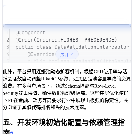
1
@
Component
2
@
Order
(
Ordered
.
HIGHEST_PRECEDENCE
)
3
public
class
DataValidationInterceptor
4
@
Override
展开
5
public
boolean
preHandle
(
HttpServle
6
String
token
=
request
.
getHeade
此外，平台采用
连接池动态扩容
机制，根据CPU使用率与活
7
if
 (
!
SecurityUtils
.
validateToke
跃会话数自动调整HikariCP参数，避免固定池容量导致的资源
8
throw
new
AuthException
(
"鉴
浪费。在多租户场景下，通过Schema隔离与Row-Level
9
}
Security双重保障，确保数据物理级隔离。这些底层优化使得
10
// 异步校验字段合法性，不阻塞主流程
JNPF在金融、政务等高要求行业中展现出极强的稳定性，充
11
CompletableFuture
.
runAsync
(() 
-
分印证了其
低代码排名
领先的技术底蕴。
12
FieldValidator
.
check
(
reques
13
});
五、开发环境初始化配置与依赖管理指
14
return
true
;
南
#
15
}