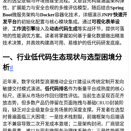
发的选型逻辑与环境搭建全流程。文章首先构建涵盖架构弹
性、扩展能力与安全合规的多维评估模型，随后结合
Spring
Boot
微服务架构与
Docker
容器化技术，详细演示
JNPF快速开
发平台
的初始化配置与核心模块集成。通过
可视化表单设
计
、
工作流引擎
接入及
动态代码生成
等实战环节，提供可落
地的性能调优方案。读者将掌握如何基于量化数据做出精准
技术决策，并高效构建高可用、易维护的低代码研发底座。
一、行业低代码生态现状与选型困境分
析
#
近年来，数字化转型浪潮推动企业IT建设从传统定制开发向
敏捷交付模式演进。
低代码排名
作为衡量平台成熟度的核心
标尺，逐渐从市场炒作回归理性评估。当前生态呈现百花齐
放态势，但多数产品仍停留在页面拖拽与基础CRUD封装阶
段，缺乏对企业级复杂业务场景的深度支撑。开发者在选型
时普遍面临三大困境：一是技术栈割裂，前端框架与后端语
言不兼容导致二次开发成本激增；二是架构封闭，厂商锁定
现象严重，难以与现有微服务治理体系融合；三是性能瓶颈