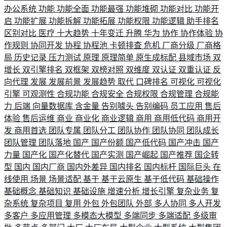
办公系统
功能
功能全面
功能最强
功能堆砌
功能对比
功能开
启
功能扩展
功能拆解
功能拓展
功能权限
功能逻辑
助手排名
区别对比
医疗
十大趋势
十年变迁
升腾
华为
协作
协作体验
协
作规则
协同开发
协程
协程池
卡顿排查
危机
厂商分级
厂商格
局
历史记录
压力测试
原理
原理简单
原生成标配
县域市场
双
增长
双引擎排名
双框架
双榜对照
双维度
双认证
双重认证
反
向代理
发展
发展前景
发展趋势
取代
口碑排名
可视化
可视化
引擎
可观测性
合规功能
合规安全
合规权限
合规管理
合规能
力
后端
向量数据库
含金量
告别噱头
告别编码
员工应用
售后
体验
售后运维
商业
商业化
商业逻辑
商用
商用低代码
商用开
发
商用首选
团队专属
团队分工
团队协作
团队协同
团队成长
团队管理
团队落地
国产
国产份额
国产低代码
国产冲击
国产
力量
国产化
国产化替代
国产实测
国产崛起
国产推荐
国企转
型
国内
国内厂商
国内外差异
国内排名
国内标杆
国际巨头
在
线使用
场景
场景适配
基于
基于云原生
基于低代码
基础操作
基础概念
基础知识
基础设施
增速分析
增长引擎
复杂业务
复
杂系统
复杂项目
复用
外包
外包团队
外部
多人协同
多人开发
多客户
多应用管理
多模态大模型
多端同步
多端适配
多级审