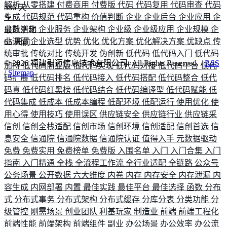
解析
从零搭建
付费商用
付费版
代码
代码复用
代码审查
代码
586
天
生成
代码规范
代码重构
价值判断
企业
企业后台
企业应用
企
业数字化
企业服务
企业架构
企业级
企业级应用
企业规模
企
最后活动
业调研
企业选型
优势
优化
优化方案
优化解决方案
优缺点
传
65
天前
统审批
传统对比
传统开发
伪创新
低代码
低代码入门
低代码
©
2026
福建引迈信息技术有限公司. All Rights Reserved. /
RSS
加持
低代码商业版
低代码实现
低代码对接
低代码平台
低代
/
Sitemap
码扩展
低代码排名
低代码接入
低代码搭配
低代码整合
低代
码真
低代码红黑榜
低代码结合
低代码编译型
低代码赋能
低
代码集成
低成本
低成本编程
低配环境
低配运行
使用优化
使
用心得
使用技巧
使用误区
供应链安全
供应链行业
供应链采
信创
信创全栈适配
信创市场
信创环境
信创适配
信创首选
信
息安全
信通院
信通院数据
信通院认证
值得入手
元数据驱动
免费
免费实用
免费榜单
免费版
入围名单
入门
入门合集
入门
指南
入门精通
全栈
全流程工作流
全行业适配
全链路
公众号
公务场景
公开数据
六大维度
内卷
内存
内存安全
内存泄漏
内
容生成
内网部署
内置
最佳实践
最佳平台
最佳选择
函数
分布
式
分布式事务
分布式架构
分布式缓存
分库分表
分类功能
分
级管控
刚需场景
创业团队
利基玩家
制造业
前端
前端工程化
前端性能
前端架构
前端组件
副业
办公场景
办公效率
办公流