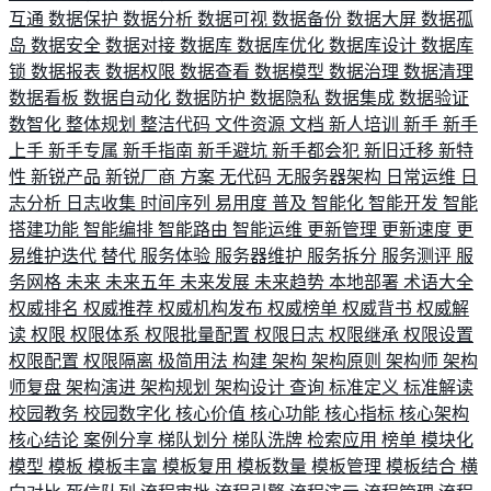
互通
数据保护
数据分析
数据可视
数据备份
数据大屏
数据孤
岛
数据安全
数据对接
数据库
数据库优化
数据库设计
数据库
锁
数据报表
数据权限
数据查看
数据模型
数据治理
数据清理
数据看板
数据自动化
数据防护
数据隐私
数据集成
数据验证
数智化
整体规划
整洁代码
文件资源
文档
新人培训
新手
新手
上手
新手专属
新手指南
新手避坑
新手都会犯
新旧迁移
新特
性
新锐产品
新锐厂商
方案
无代码
无服务器架构
日常运维
日
志分析
日志收集
时间序列
易用度
普及
智能化
智能开发
智能
搭建功能
智能编排
智能路由
智能运维
更新管理
更新速度
更
易维护迭代
替代
服务体验
服务器维护
服务拆分
服务测评
服
务网格
未来
未来五年
未来发展
未来趋势
本地部署
术语大全
权威排名
权威推荐
权威机构发布
权威榜单
权威背书
权威解
读
权限
权限体系
权限批量配置
权限日志
权限继承
权限设置
权限配置
权限隔离
极简用法
构建
架构
架构原则
架构师
架构
师复盘
架构演进
架构规划
架构设计
查询
标准定义
标准解读
校园教务
校园数字化
核心价值
核心功能
核心指标
核心架构
核心结论
案例分享
梯队划分
梯队洗牌
检索应用
榜单
模块化
模型
模板
模板丰富
模板复用
模板数量
模板管理
模板结合
横