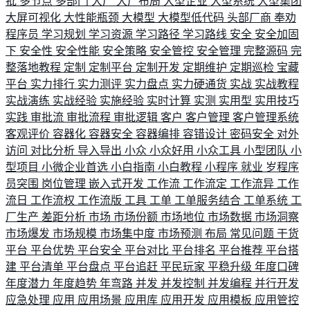
批
多节点
多部门
大厂
大厂布局
大型企业
大型系统
大型集团
大屏可视化
大性能瓶颈
大模型
大模型低代码
头部厂商
奉劝
程序员
学习规划
学习资源
学习路径
学习路线
安全
安全加固
下
安全性
安全性能
安全策略
安全管控
安全管理
完整源码
完
整落地教程
定制
定制平台
定制开发
定期维护
定期巡检
宝藏
平台
实力排行
实力测评
实力盘点
实力硬通货
实战
实战教程
实战演练
实战经验
实施经验
实时计算
实测
实用型
实用技巧
实践
审批流
审批流程
审批逻辑
客户
客户管理
客户管理系统
客观评价
容器化
容器安全
容器编排
容错设计
密码安全
对外
访问
对比分析
导入导出
小众
小众好用
小众工具
小型团队
小
型项目
小微企业首选
小白指南
小白教程
小程序
就业
岁程序
员突围
岗位管理
嵌入式开发
工作流
工作流定
工作流异
工作
流日
工作流权
工作流版
工具
工单
工单服务结合
工单系统
工
厂生产
差距分析
市场
市场份额
市场地位
市场数据
市场洞察
市场爆发
市场规模
市场集中度
市场预测
布局
常见问题
干货
平台
平台优势
平台安全
平台对比
平台排名
平台推荐
平台搭
建
平台清单
平台盘点
平台追赶
平民玩家
平稳升级
年度口碑
年度潜力
年度趋势
年弯路
并发
并发控制
并发编程
并行开发
应急处理
应用
应用场景
应用库
应用开发
应用模板
应用管控