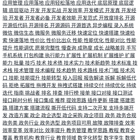
应用管理
应用落地
应用轻松落地
应用迭代
底层原理
底层逻
辑
底层驱动
开发
开发实战
开发效率
开发模式
开发真
开发经
验
开发者
开发者必备
开发者效能
开发范式
开放度排名
开源
开源低代码
开源排名
开源源码
开源首选
异步编程
录入系统
微信
微信生态
微服务
微服务迁移
快速定位
快速搭建
快速检
索
快速落地
性价比
性价比出众
性能
性能优化
性能对比
性能
提升
性能调优
愿景完整性
慢查询
成熟度
成长
战略差异
手写
手机系统
打包构建
执行能力
扩展性
扩展机制
扩展维护
扩展
能力
批量
技巧
技术
技术债
技术实力
技术新趋势
技术标准
技
术栈
技术管理
技术编程
技术趋势
技术路线
技术门槛
技术风
口
技能
技能提升
技能转型
投入回报
报告解读
拆解
拆解低代
码
拒绝
拓展性
拖拽开发
拖拽式搭建
持续交付
持续优化
持续
迭代
指南
挑战者
排名
排查
排行榜
接单
接口对接
接口测试
接口耗时分析
接口集成
推荐
提效思路
插件更新
搭建
搭建思
路
搭建方案
搭建流程
撕开低代码
支持二次开发
支持多端开
发
改造方案
政企
政企选型
政企采购
政企项目
政务
政务合规
政务类
政务行业
政务选型
政务项目可用
故障
故障排查
效率
效率变革
效率对比
效率提升
教务管理
教学思路
教程
教育全
覆盖
教育机构
教育行业
教育领域
数字化转型
数字孪生
数据