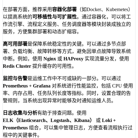
在部署方面，推荐采用
容器化部署
（如Docker、Kubernetes）
以提高系统的
可移植性与可扩展性
。通过容器化，可以将工
作流引擎、流程定义服务、任务调度器等模块封装成独立的
服务，方便集群部署和动态扩缩容。
高可用部署
是保障系统稳定性的关键。可以通过多节点部
署、负载均衡、故障转移等方式，避免因单点故障导致系统
中断。例如，使用
Nginx
或
HAProxy
实现流量分发，使用
Redis Cluster
提升缓存的可用性。
监控与告警
是运维工作中不可或缺的一部分。可以通过
Prometheus + Grafana
对系统进行性能监控，包括 CPU 使用
率、内存占用、任务队列长度等指标。同时，设置合理的告
警规则，当系统出现异常时能够及时通知运维人员。
日志收集与分析
有助于排查问题。使用
ELK（Elasticsearch、Logstash、Kibana）
或
Loki +
Prometheus
组合，可以集中管理日志，方便查看流程执行过
程中的关键事件。