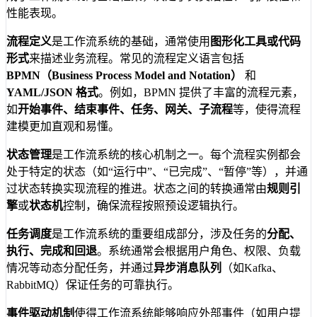
性能表现。
流程定义
是工作流系统的基础，通常使用
图形化工具或代码
形式
来描述业务流程。常见的流程定义语言包括
BPMN（Business Process Model and Notation）
和
YAML/JSON 格式
。例如，BPMN 提供了丰富的流程元素，
如
开始事件、结束事件、任务、网关、子流程
等，使得流程
建模更加直观和易懂。
状态管理
是工作流系统的核心机制之一。每个流程实例都会
处于特定的状态（如“运行中”、“已完成”、“暂停”等），并通
过状态转换实现流程的推进。状态之间的转换通常由
规则引
擎
或
状态机
控制，确保流程按照预设逻辑执行。
任务调度
是工作流系统的重要组成部分，涉及任务的
分配、
执行、完成和回退
。系统通常会根据用户角色、权限、负载
情况等动态分配任务，并通过
异步消息队列
（如Kafka、
RabbitMQ）保证任务的可靠执行。
事件驱动机制
使得工作流系统能够响应外部事件（如用户提