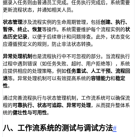
据录入任务则由普通员工完成。任务执行完成后，系统需要
更新流程状态，并通知相关人员。
状态管理
涉及流程实例的生命周期管理，包括
创建、执行、
暂停、终止、恢复
等操作。系统需要维护每个流程实例的
状
态历史记录
，以便于后续审计和问题排查。此外，状态变化
应遵循预定义的规则，防止非法状态转换。
异常处理机制
也是流程执行中不可忽视的部分。当流程执行
过程中遇到错误（如任务失败、超时、用户拒绝等），系统
应提供相应的处理策略，例如
任务重试、人工干预、流程回
退
等。异常处理机制可以有效提高系统的
容错能力
和
稳定
性
。
通过完善流程执行与状态管理机制，工作流系统可以确保流
程的
可靠执行、状态可追踪、异常可处理
，从而提升整体系
统的
健壮性与可用性
。
八、工作流系统的测试与调试方法
#