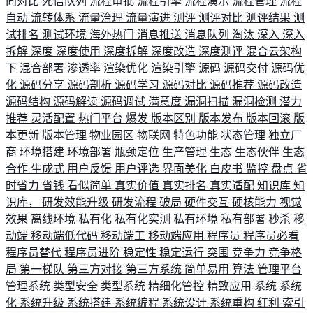
向对比
死信队列
流程审批
流程引擎
流程演示
流程管理
流程
自动
流转体系
流量治理
流量演进
测评
测评对比
测评结果
测
试排名
测试环境
海外热门
消息推送
消息队列
淘汰
深入
深入
拆解
深度
深度使用
深度拆解
深度改造
深度测评
混合云架构
下
混合部署
渗透率
渲染优化
渲染引擎
源码
源码交付
源码优
化
源码分享
源码剖析
源码学习
源码对比
源码推荐
源码改造
源码结构
源码解读
源码调试
满意度
漏洞扫描
漏洞检测
潜力
推荐
灵活配置
热门平台
爆发
版本区别
版本发布
版本回滚
版
本更新
版本管理
物业园区
物联网
特色功能
状态管理
独立厂
商
环境搭建
环境部署
瓶颈定位
生产管理
生态
生态伙伴
生态
合作
生成式
用户反馈
用户评选
界面美化
白皮书
监控
盘点
省
时省力
省钱
看似简单
真实价值
真实排名
真实适配
知识库
知
识库，
研发效能升级
研发流程
破局
硬件交互
硬核能力
视觉
效果
离线环境
私有化
私有化实测
私有环境
私有部署
秒杀
移
动端
移动端低代码
移动端工
移动端应用
程序员
程序员必看
程序员替代
程序员进阶
稳定性
稳定运行
突围
竞争力
竞争格
局
第一梯队
第三方对接
第三方系统
简单易用
算法
管理平台
管理系统
类型安全
类型系统
精细化管控
精致应用
系统
系统
化
系统升级
系统搭建
系统编程
系统设计
系统重构
红利
索引