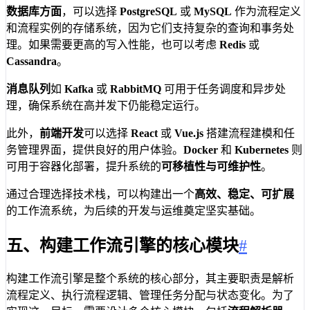
数据库方面
，可以选择
PostgreSQL
或
MySQL
作为流程定义
和流程实例的存储系统，因为它们支持复杂的查询和事务处
理。如果需要更高的写入性能，也可以考虑
Redis
或
Cassandra
。
消息队列
如
Kafka
或
RabbitMQ
可用于任务调度和异步处
理，确保系统在高并发下仍能稳定运行。
此外，
前端开发
可以选择
React
或
Vue.js
搭建流程建模和任
务管理界面，提供良好的用户体验。
Docker
和
Kubernetes
则
可用于容器化部署，提升系统的
可移植性与可维护性
。
通过合理选择技术栈，可以构建出一个
高效、稳定、可扩展
的工作流系统，为后续的开发与运维奠定坚实基础。
五、构建工作流引擎的核心模块
#
构建工作流引擎是整个系统的核心部分，其主要职责是解析
流程定义、执行流程逻辑、管理任务分配与状态变化。为了