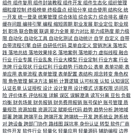
组件
组件复用
组件封装教程
组件开发
组件生态化
组织管理
细粒度控制
终极榜单
终极盘点
经验分享
结合使用
结构化
统
一开发
统一登录
统筹管理
综合体验
综合实力
综合排名
缓存
缓存问题
编排引擎
编程
缩短周期
职业发展
职业定位
职业规
划
职场
联合数据
联调
能力全景
能力对比
能力成熟度
能力极
限
自动化
自动化工具
自动化测试
自动统计
自学
自定义
自带
自带流程引擎
自研
自研低代码
菜单自定义
营销泡沫
落地实
践
落地总结
落地效果排名
落地案例
落地能力
虚拟线程
融合
行业
行业专属
行业乱象
行业大模型
行业定制
行业方案
行业
洗牌
行业现状
行业红利
行业趋势
行政办公
表单
表单功能
表
单应用
表单流程
表单管理
表单配置
表结构
观念转变
角色权
限
角色管理
解决方法
解析
计算逻辑
认可标准
认知
认知误区
认证名单
认证授权
设计
设计复用
设计模式
访客权限
访问风
险
评价体系
评估标准
详解
误区
误解澄清
读写分离
豆包
负载
均衡
财务场景
财务报销
财务费用报销
账号保护
账号管理
质
量规范
资源加载
资源沉淀
赋能低代码
趋势
趋势分析
跨地域
部署
跨端
跨端平台
跨端开发
跨端统一开发
跨系统业
跨系统
对
跨设备
跨部门协作
路线图
踩坑率
身份认证
转型
软件厂商
软件开发
软件行业
轻量化
轻量应用
轻量源码
辅助编程
边界