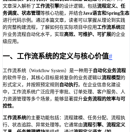
文章深入解析了
工作流引擎
的设计逻辑，包括
流程定义、任
务调度、状态管理
等核心功能，并结合
Java语言和Spring生态
进行代码示例。通过本篇文章，读者可以掌握从理论到实践
的完整构建流程，了解如何在实际项目中应用
工作流系统
提
升业务流程自动化水平，实现
高效、可维护、可扩展
的企业
级应用。
一、工作流系统的定义与核心价值
#
工作流系统（Workflow System）是一种用于
自动化业务流程
的软件平台，其核心目标是将复杂的业务逻辑以
流程模型
的
形式定义，并按照预定规则
自动执行
。在企业信息化建设
中，工作流系统广泛应用于审批、订单处理、客户服务、人
力资源管理等多个场景，能够显著提升
业务流程的效率与可
控性
。
工作流系统
的主要功能包括：流程建模、任务分配、流程执
行、状态追踪、异常处理等。它通常由
流程引擎、流程定义
工具、任务管理模块
等组成。通过
流程定义语言（如