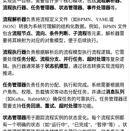
实现这一目标，需要设计多个核心模块，包括
流程解析器、
流程执行器、任务管理器、状态管理器、事件处理器
等。
流程解析器
负责将流程定义文件（如BPMN、YAML或
JSON）转换为系统可理解的结构化数据。例如，BPMN 文件
包含
流程节点、流向、条件判断、子流程
等元素，解析器需
要将其映射为对应的对象模型，便于后续执行。
流程执行器
负责根据解析后的流程模型执行流程逻辑。它需
要处理
任务分配、流程分支、并行任务、超时处理
等复杂逻
辑。执行器通常基于
状态机模型
，通过状态转换实现流程的
推进。
任务管理器
负责任务的分配、执行和完成。系统需要根据用
户角色、权限、负载情况等动态分配任务，并通过
消息队列
（如Kafka、RabbitMQ）确保任务的可靠执行。任务管理器还
需要支持
任务回退、重试、超时处理
等功能。
状态管理器
用于跟踪流程实例的状态变化。每个流程实例都
有一个明确的状态（如“运行中”、“已完成”、“暂停”等），状