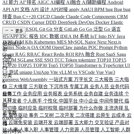
AI 能力
AI"排名
AIGC
AI编程
AI融合
AI辅助编程
Android
API
API 文档
API 设计
API对接
apply
ArkUI
BPM
bug
Bug
bug
排查
Bun
C++20
CI/CD
Claude
Claude Code
Components
CRM
CRUD
CSDN
Cursor
DDD
DeepSeek
DevOps
Docker
Elastic
ELK
Elysia
ESQL
Git
Git 分支
GitLab
Go
Go 泛型
Go 语言
更多
H5/APP
IDC 报告
IDC 数据
IDEA
IM 系统
IoT
Istio
ISV
Java
JNPF
JVM
K8s
Kubernetes
MES
MySQL
Naive
Next
Next.js
站点统计
Nginx
Node.js
OA
OOM
OpenClaw
pandas
POC
Prompt
Python
Qwen
RAG
RBAC
React
Redis
ROI
RPA 融合
Rust
SaaS
Saga
文章
SBOM
SGLang
SSE
SSO
TCC
Token
tokenizer
TOP10
TOP15
1741
TOP20
TOP25
TOP30
Top5
TOP50
Transformer
ts
TypeScript
UI
UI 测试
uniapp
UniApp
Vite
vLLM
vs
VSCode
Vue
Vue3
分类
vuepress
WebAssembly
一站式方案
万字长文
三大报告
三大指
6
标
三大维度
三方联合
下沉市场
专属工具
业务人员
业务代码
业务工作
业务应用
业务报表
业务系统
业务自建
业务连续
个
标签
1132
人开发者
个人练手
个性化
中国平台
中小企业
中间件替代
临
时切换
临时应急
临时权限
临时部署
为什么你做
主流选择
乱
总字数
象
事件驱动
事务
二叉树
二次开发
二次搭建
云原生
云成本
云
6,609,519
端
云端免安装
云端开发
云端部署
五大能力
交叉验证
产品对
比
人事
人事入职
人事管理
人力资源
人员管理
人工智能
人群
运行时长