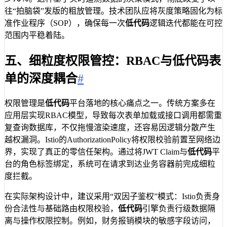
往“拍脑袋”发版的粗放管理。技术团队应将灰度策略固化为标
准作业程序（SOP），确保每一次
低代码
逻辑迭代都能在可控
范围内平稳着陆。
五、细粒度权限管控：RBAC与低代码表
单的深度耦合
#
权限管理是
低代码
平台落地的核心痛点之一。传统方案多在
应用层实现RBAC模型，导致每次表单加载或接口调用都需重
复查询数据库，不仅拖慢渲染速度，还容易因逻辑分散产生
越权漏洞。Istio的AuthorizationPolicy将权限校验前置至网络边
界，实现了真正的零信任架构。通过将JWT Claim与
低代码
平
台的角色标签绑定，系统可在请求到达业务容器前完成细粒
度拦截。
在实际架构设计中，建议采用“双因子鉴权”模式：Istio负责身
份合法性与基础路由权限校验，
低代码
引擎负责行级数据隔
离与操作权限控制。例如，财务报销模块的敏感字段访问，