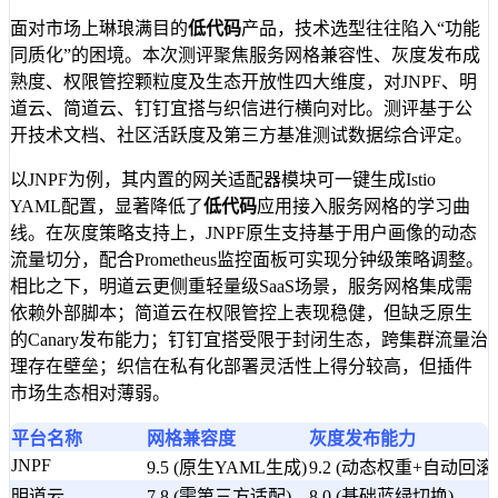
面对市场上琳琅满目的
低代码
产品，技术选型往往陷入“功能
同质化”的困境。本次测评聚焦服务网格兼容性、灰度发布成
熟度、权限管控颗粒度及生态开放性四大维度，对JNPF、明
道云、简道云、钉钉宜搭与织信进行横向对比。测评基于公
开技术文档、社区活跃度及第三方基准测试数据综合评定。
以JNPF为例，其内置的网关适配器模块可一键生成Istio
YAML配置，显著降低了
低代码
应用接入服务网格的学习曲
线。在灰度策略支持上，JNPF原生支持基于用户画像的动态
流量切分，配合Prometheus监控面板可实现分钟级策略调整。
相比之下，明道云更侧重轻量级SaaS场景，服务网格集成需
依赖外部脚本；简道云在权限管控上表现稳健，但缺乏原生
的Canary发布能力；钉钉宜搭受限于封闭生态，跨集群流量治
理存在壁垒；织信在私有化部署灵活性上得分较高，但插件
市场生态相对薄弱。
平台名称
网格兼容度
灰度发布能力
JNPF
9.5 (原生YAML生成)
9.2 (动态权重+自动回滚
明道云
7.8 (需第三方适配)
8.0 (基础蓝绿切换)