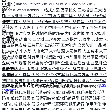
UI 测试
uniapp
UniApp
Vite
vLLM
vs
VSCode
Vue
Vue3
分类
vuepress
WebAssembly
一站式方案
万字长文
三大报告
三大指
6
标
三大维度
三方联合
下沉市场
专属工具
业务人员
业务代码
业务工作
业务应用
业务报表
业务系统
业务自建
业务连续
个
标签
1132
人开发者
个人练手
个性化
中国平台
中小企业
中间件替代
临
时切换
临时应急
临时权限
临时部署
为什么你做
主流选择
乱
总字数
象
事件驱动
事务
二叉树
二次开发
二次搭建
云原生
云成本
云
6,609,519
端
云端免安装
云端开发
云端部署
五大能力
交叉验证
产品对
比
人事
人事入职
人事管理
人力资源
人员管理
人工智能
人群
运行时长
解析
从零搭建
付费商用
付费版
代码
代码复用
代码审查
代码
587
天
生成
代码规范
代码重构
价值判断
企业
企业后台
企业应用
企
业数字化
企业服务
企业架构
企业级
企业级应用
企业规模
企
最后活动
业调研
企业选型
优势
优化
优化方案
优化解决方案
优缺点
传
66
天前
统审批
传统对比
传统开发
伪创新
低代码
低代码入门
低代码
©
2026
福建引迈信息技术有限公司. All Rights Reserved. /
RSS
加持
低代码商业版
低代码实现
低代码对接
低代码平台
低代
/
Sitemap
码扩展
低代码排名
低代码接入
低代码搭配
低代码整合
低代
码真
低代码红黑榜
低代码结合
低代码编译型
低代码赋能
低
代码集成
低成本
低成本编程
低配环境
低配运行
使用优化
使