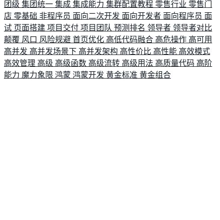
团级
集团统一
集成
集成能力
集群配置教程
零售行业
零售门
店
零基础
非程序员
面向二次开发
面向开发者
面向程序员
面
试
页面搭建
项目交付
项目团队
预测排名
领导者
领导者对比
颠覆
风口
风险规避
首页优化
高低代码融合
高危操作
高可用
高并发
高并发场景下
高并发架构
高性价比
高性能
高效模式
高效管理
高级
高级函数
高级流转
高级用法
高质量代码
高阶
能力
魔力象限
鸿蒙
鸿蒙开发
黄金标准
黄金组合