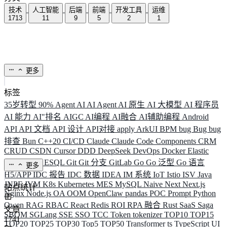
技术
人工智能
后端
前端
开发工具
运维
1713
11
9
5
2
1
更多
标签
35岁转型
90%
Agent
AI
AI Agent
AI 原生
AI 大模型
AI 程序员
AI 能力
AI"排名
AIGC
AI编程
AI融合
AI辅助编程
Android
API
API 文档
API 设计
API对接
apply
ArkUI
BPM
bug
Bug
bug
排查
Bun
C++20
CI/CD
Claude
Claude Code
Components
CRM
CRUD
CSDN
Cursor
DDD
DeepSeek
DevOps
Docker
Elastic
ELK
Elysia
ESQL
Git
Git 分支
GitLab
Go
Go 泛型
Go 语言
更多
H5/APP
IDC 报告
IDC 数据
IDEA
IM 系统
IoT
Istio
ISV
Java
JNPF
JVM
K8s
Kubernetes
MES
MySQL
Naive
Next
Next.js
站点统计
Nginx
Node.js
OA
OOM
OpenClaw
pandas
POC
Prompt
Python
Qwen
RAG
RBAC
React
Redis
ROI
RPA 融合
Rust
SaaS
Saga
文章
SBOM
SGLang
SSE
SSO
TCC
Token
tokenizer
TOP10
TOP15
1741
TOP20
TOP25
TOP30
Top5
TOP50
Transformer
ts
TypeScript
UI