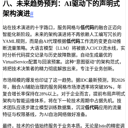
八、未来趋势预判：AI驱动下的声明式
架构演进
#
站在技术演进的十字路口，服务网格与
低代码
的融合正迈向
智能化新阶段。未来的架构演进将不再依赖人工编写冗长的
YAML规则，而是由AI代理根据
低代码
工作流的变更自动推
断流量策略。大语言模型（LLM）将被嵌入CI/CD流水线，实
时分析代码提交记录与历史故障数据，自动生成最优的
VirtualService配置与回滚预案。这种“意图驱动”的架构范式，
将把技术决策者的精力彻底解放出来，专注于业务创新。
市场规模的爆发也印证了这一趋势。据IDC最新预测，到2026
年，融合AI辅助治理的服务网格市场渗透率将突破
35%
，年
复合增长率保持在28%以上。对于企业而言，提前布局声明式
架构与智能运维体系，将在下一轮技术周期中占据先机。技
术团队应逐步建立模型训练数据集，沉淀
低代码
应用的流量
特征与权限基线，为AI自治网络做好准备。
最终，技术的价值始终服务于业务本质。无论是Istio的精密调