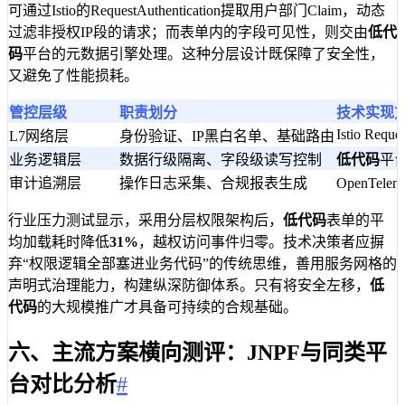
可通过Istio的RequestAuthentication提取用户部门Claim，动态
过滤非授权IP段的请求；而表单内的字段可见性，则交由
低代
码
平台的元数据引擎处理。这种分层设计既保障了安全性，
又避免了性能损耗。
管控层级
职责划分
技术实现
Istio Reque
L7网络层
身份验证、IP黑白名单、基础路由
业务逻辑层
数据行级隔离、字段级读写控制
低代码
平
审计追溯层
操作日志采集、合规报表生成
OpenTelem
行业压力测试显示，采用分层权限架构后，
低代码
表单的平
均加载耗时降低
31%
，越权访问事件归零。技术决策者应摒
弃“权限逻辑全部塞进业务代码”的传统思维，善用服务网格的
声明式治理能力，构建纵深防御体系。只有将安全左移，
低
代码
的大规模推广才具备可持续的合规基础。
六、主流方案横向测评：JNPF与同类平
台对比分析
#