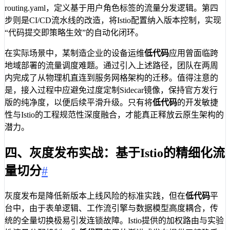
routing.yaml，定义基于用户角色标签的流量分发逻辑。第四
步则是CI/CD流水线的改造，将Istio配置纳入版本控制，实现
“代码提交即策略生效”的自动化闭环。
在实际场景中，某制造企业的设备运维
低代码
应用曾面临跨
地域部署的流量调度难题。通过引入上述路径，团队在两周
内完成了从物理机直连到服务网格架构的迁移。值得注意的
是，接入过程中应避免过度定制Sidecar镜像，保持官方发行
版的纯净度，以便后续平滑升级。只有将
低代码
的开发敏捷
性与Istio的工程规范性深度融合，才能真正释放云原生架构的
潜力。
四、灰度发布实战：基于Istio的精细化流
量切分
#
灰度发布是降低新版本上线风险的标准实践，但在
低代码
平
台中，由于表单逻辑、工作流引擎与数据模型高度耦合，传
统的全量切换极易引发连锁故障。Istio提供的加权路由与实验