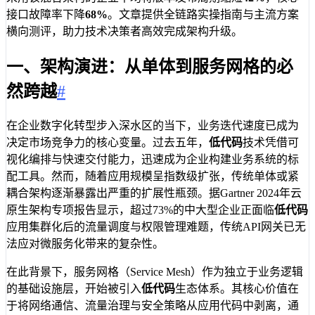
接口故障率下降
68%
。文章提供全链路实操指南与主流方案
横向测评，助力技术决策者高效完成架构升级。
一、架构演进：从单体到服务网格的必
然跨越
#
在企业数字化转型步入深水区的当下，业务迭代速度已成为
决定市场竞争力的核心变量。过去五年，
低代码
技术凭借可
视化编排与快速交付能力，迅速成为企业构建业务系统的标
配工具。然而，随着应用规模呈指数级扩张，传统单体或紧
耦合架构逐渐暴露出严重的扩展性瓶颈。据Gartner 2024年云
原生架构专项报告显示，超过73%的中大型企业正面临
低代码
应用集群化后的流量调度与权限管理难题，传统API网关已无
法应对微服务化带来的复杂性。
在此背景下，服务网格（Service Mesh）作为独立于业务逻辑
的基础设施层，开始被引入
低代码
生态体系。其核心价值在
于将网络通信、流量治理与安全策略从应用代码中剥离，通