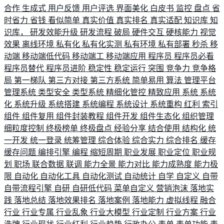
合作
生成式
用户反馈
用户评选
界面美化
白皮书
监控
盘点
省
时省力
省钱
看似简单
真实价值
真实排名
真实适配
知识库
知
识库，
研发效能升级
研发流程
破局
硬件交互
硬核能力
视觉
效果
离线环境
私有化
私有化实测
私有环境
私有部署
秒杀
移
动端
移动端低代码
移动端工
移动端应用
程序员
程序员必看
程序员替代
程序员进阶
稳定性
稳定运行
突围
竞争力
竞争格
局
第一梯队
第三方对接
第三方系统
简单易用
算法
管理平台
管理系统
类型安全
类型系统
精细化管控
精致应用
系统
系统
化
系统升级
系统搭建
系统编程
系统设计
系统重构
红利
索引
组件
组件复用
组件封装教程
组件开发
组件生态化
组织管理
细粒度控制
终极榜单
终极盘点
经验分享
结合使用
结构化
统
一开发
统一登录
统筹管理
综合体验
综合实力
综合排名
缓存
缓存问题
编排引擎
编程
缩短周期
职业发展
职业定位
职业规
划
职场
联合数据
联调
能力全景
能力对比
能力成熟度
能力极
限
自动化
自动化工具
自动化测试
自动统计
自学
自定义
自带
自带流程引擎
自研
自研低代码
菜单自定义
营销泡沫
落地实
践
落地总结
落地效果排名
落地案例
落地能力
虚拟线程
融合
行业
行业专属
行业乱象
行业大模型
行业定制
行业方案
行业