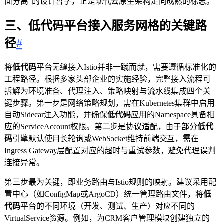
面分离”的设计哲学，正是现代云原生架构走向成熟的标志。
三、低代码平台接入服务网格的关键路
径
#
将
低代码
平台无缝接入Istio并非一蹴而就，需要遵循标准化的
工程路径。根据多家头部企业的实施经验，完整接入流程可
拆解为环境准备、代理注入、策略映射与流水线集成四个关
键步骤。第一步是网络策略规划，需在Kubernetes集群中启用
自动Sidecar注入功能，并确保
低代码
应用的Namespace具备相
应的ServiceAccount权限。第二步是协议适配，由于部分
低代
码
引擎默认使用长轮询或WebSocket维持前端交互，需在
Ingress Gateway层配置对应的超时与重试参数，避免代理误判
连接异常。
第三步最为关键，即业务路由与Istio规则的映射。建议采用配
置中心（如ConfigMap或ArgoCD）统一管理路由文件，将
低
代码
平台的不同环境（开发、测试、生产）对应不同的
VirtualService资源。例如，为CRM客户管理模块创建独立的