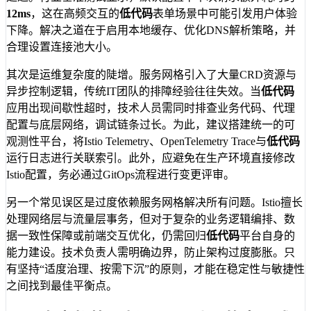
12ms
，这在高频交互的
低代码
表单场景中可能引发用户体验
下降。解决之道在于启用本地缓存、优化DNS解析策略，并
合理设置连接池大小。
其次是运维复杂度的陡增。服务网格引入了大量CRD资源与
异步控制逻辑，传统IT团队的排障经验往往失效。当
低代码
应用出现间歇性超时，技术人员需同时排查业务代码、代理
配置与底层网络，调试链条过长。为此，建议搭建统一的可
观测性平台，将Istio Telemetry、OpenTelemetry Trace与
低代码
运行日志进行关联索引。此外，应避免在生产环境直接修改
Istio配置，务必通过GitOps流程进行变更评审。
另一个常见误区是过度依赖服务网格解决所有问题。Istio擅长
处理网络层与流量层事务，但对于复杂的业务逻辑编排、数
据一致性保障或前端交互优化，仍需回归
低代码
平台自身的
能力建设。技术负责人需明确边界，防止架构过度膨胀。只
有坚持“适度治理、按需下沉”的原则，才能在稳定性与敏捷性
之间找到最佳平衡点。