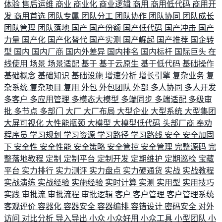
体验
售后运维
商业
商业化
商业逻辑
商用
商用低代码
商用开
发
商用首选
团队专属
团队分工
团队协作
团队协同
团队成长
团队管理
团队落地
国产
国产份额
国产低代码
国产冲击
国产
力量
国产化
国产化替代
国产实测
国产崛起
国产推荐
国企转
型
国内
国内厂商
国内外差异
国内排名
国内标杆
国际巨头
在
线使用
场景
场景适配
基于
基于云原生
基于低代码
基础操作
基础概念
基础知识
基础设施
增速分析
增长引擎
复杂业务
复
杂系统
复杂项目
复用
外包
外包团队
外部
多人协同
多人开发
多客户
多应用管理
多模态大模型
多端同步
多端适配
多级审
批
多节点
多部门
大厂
大厂布局
大型企业
大型系统
大型集团
大屏可视化
大性能瓶颈
大模型
大模型低代码
头部厂商
奉劝
程序员
学习规划
学习资源
学习路径
学习路线
安全
安全加固
下
安全性
安全性能
安全策略
安全管控
安全管理
完整源码
完
整落地教程
定制
定制平台
定制开发
定期维护
定期巡检
宝藏
平台
实力排行
实力测评
实力盘点
实力硬通货
实战
实战教程
实战演练
实战经验
实施经验
实时计算
实测
实用型
实用技巧
实践
审批流
审批流程
审批逻辑
客户
客户管理
客户管理系统
客观评价
容器化
容器安全
容器编排
容错设计
密码安全
对外
访问
对比分析
导入导出
小众
小众好用
小众工具
小型团队
小