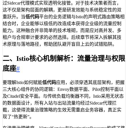
过Sidecar代理模式实现透明化接管。对于技术决策者而言，
这不仅是架构层面的解耦，更是研发效能与系统稳定性的双
重跃升。当
低代码
平台的业务逻辑与Istio的声明式路由策略相
结合时，企业能够以极低的改造成本获得企业级的流量控制
能力。这种融合并非简单的技术堆砌，而是应对高并发、多
租户与合规审计要求的必然选择。后续章节将深入拆解其技
术原理与落地路径，帮助团队避开盲目上云的试错陷阱。
二、Istio核心机制解析：流量治理与权限
底座
#
要理解Istio如何赋能
低代码
应用，必须穿透其底层架构，把握
三大核心组件的协同逻辑：Envoy数据平面、Pilot控制平面以
及Citadel安全平面。与传统负载均衡器不同，Istio采用无状态
的数据面设计，所有入站与出站流量均经过Sidecar代理拦
截，这使得流量治理策略的生效无需重启业务容器，真正实
现了“热更新”。