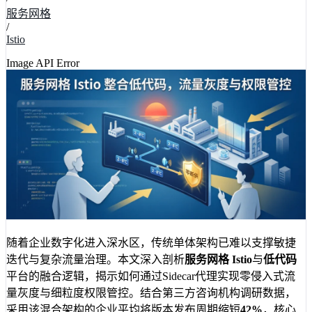
服务网格
/
Istio
Image API Error
随着企业数字化进入深水区，传统单体架构已难以支撑敏捷
迭代与复杂流量治理。本文深入剖析
服务网格 Istio
与
低代码
平台的融合逻辑，揭示如何通过Sidecar代理实现零侵入式流
量灰度与细粒度权限管控。结合第三方咨询机构调研数据，
采用该混合架构的企业平均将版本发布周期缩短
42%
，核心