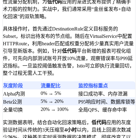
性流量分配机制，为
低代码
应用的渐进式发布提供了精确手
术刀般的控制力。实战中，我们通常采用“金丝雀发布+自动
化回滚”的双轨策略。
具体操作时，首先通过DestinationRule定义目标服务的
Subset，标识出待发布的节点组。随后在VirtualService中配置
HTTPRoute，利用header匹配或权重分配将少量真实用户流量
引导至新版本。例如，针对
低代码
平台新增的报表可视化组
件，可先向内部测试账号开放10%流量，观察错误率与P99延
迟指标。一旦监控阈值触发告警，Istio可立即执行流量回切，
整个过程无需人工干预。
灰度阶段
流量配比
监控指标重点
0% → 5%
Alpha内测
接口成功率、内存泄漏
5% → 20%
Beta公测
P95响应时间、数据库锁等
20% → 100%
全量切换
全局QPS、缓存命中率
实测数据表明，结合自动化回滚策略后，
低代码
应用的灰度
验证时间从传统的3天压缩至
4小时
以内，且线上回退次数减
少
76%
。这种基于实时遥测数据的决策模式，彻底改变了以