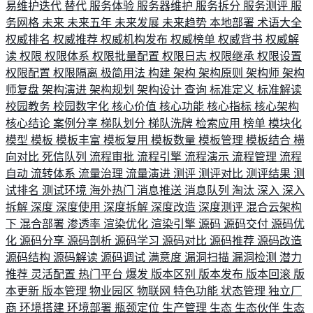
易维护迭代
替代
服务体验
服务器维护
服务拆分
服务测评
服
务网格
未来
未来五年
未来发展
未来趋势
本地部署
术语大全
权威排名
权威推荐
权威机构发布
权威榜单
权威背书
权威解
读
权限
权限体系
权限批量配置
权限日志
权限继承
权限设置
权限配置
权限隔离
极简用法
构建
架构
架构原则
架构师
架构
师复盘
架构演进
架构规划
架构设计
查询
标准定义
标准解读
校园教务
校园数字化
核心价值
核心功能
核心指标
核心架构
核心结论
案例分享
梯队划分
梯队洗牌
检索应用
榜单
模块化
模型
模板
模板丰富
模板复用
模板数量
模板管理
模板结合
横
向对比
死信队列
流程审批
流程引擎
流程演示
流程管理
流程
自动
流转体系
流量治理
流量演进
测评
测评对比
测评结果
测
试排名
测试环境
海外热门
消息推送
消息队列
淘汰
深入
深入
拆解
深度
深度使用
深度拆解
深度改造
深度测评
混合云架构
下
混合部署
渗透率
渲染优化
渲染引擎
源码
源码交付
源码优
化
源码分享
源码剖析
源码学习
源码对比
源码推荐
源码改造
源码结构
源码解读
源码调试
满意度
漏洞扫描
漏洞检测
潜力
推荐
灵活配置
热门平台
爆发
版本区别
版本发布
版本回滚
版
本更新
版本管理
物业园区
物联网
特色功能
状态管理
独立厂
商
环境搭建
环境部署
瓶颈定位
生产管理
生态
生态伙伴
生态