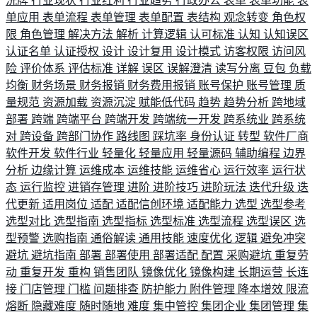
洗牌
行业现状
行业红利
行业趋势
行政办公
表单
表单功能
表
单应用
表单流程
表单管理
表单配置
表结构
观念转变
角色权
限
角色管理
解决方法
解析
计算逻辑
认可标准
认知
认知误区
认证名单
认证授权
设计
设计复用
设计模式
访客权限
访问风
险
评价体系
评估标准
详解
误区
误解澄清
读写分离
豆包
负载
均衡
财务场景
财务报销
财务费用报销
账号保护
账号管理
质
量规范
资源加载
资源沉淀
赋能低代码
趋势
趋势分析
跨地域
部署
跨端
跨端平台
跨端开发
跨端统一开发
跨系统业
跨系统
对
跨设备
跨部门协作
路线图
踩坑率
身份认证
转型
软件厂商
软件开发
软件行业
轻量化
轻量应用
轻量源码
辅助编程
边界
分析
边缘计算
运维成本
运维技能
运维省心
运行效率
运行状
态
运行监控
进销存管理
进阶
进阶技巧
进阶玩法
迭代升级
迭
代更新
适用岗位
适配
适配信创环境
适配能力
选型
选型参考
选型对比
选型指南
选型指标
选型标准
选型流程
选型误区
选
型预警
选购指南
通俗解读
通用技能
速度优化
逻辑
避免冲突
避坑
避坑指南
部署
部署使用
部署适配
配置
采购避坑
重复劳
动
重复开发
重构
销售团队
镜像优化
镜像构建
长期运营
长连
接
门店管理
门槛
问题排查
防护能力
附件管理
降本增效
限流
熔断
隐藏难度
随时随地
难度
集中管控
集团企业
集团管理
集