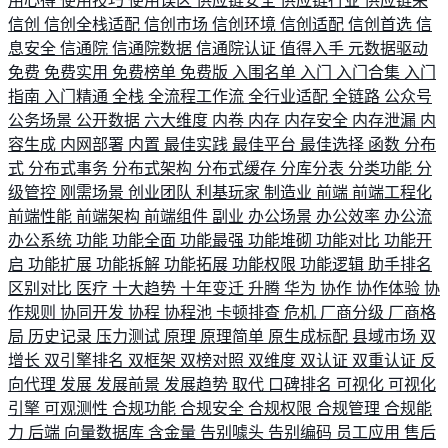
用心得
使用技巧
使用误区
供应链安全
供应链行业
供应链采
信创
信创全栈适配
信创市场
信创环境
信创适配
信创首选
信
息安全
信通院
信通院数据
信通院认证
值得入手
元数据驱动
免费
免费实用
免费榜单
免费版
入围名单
入门
入门合集
入门
指南
入门精通
全栈
全流程工作流
全行业适配
全链路
公众号
公务场景
公开数据
六大维度
内卷
内存
内存安全
内存泄漏
内
容生成
内网部署
内置
最佳实践
最佳平台
最佳选择
函数
分布
式
分布式事务
分布式架构
分布式缓存
分库分表
分类功能
分
级管控
刚需场景
创业团队
利基玩家
制造业
前端
前端工程化
前端性能
前端架构
前端组件
副业
办公场景
办公效率
办公流
办公系统
功能
功能全面
功能最强
功能堆砌
功能对比
功能开
启
功能扩展
功能拆解
功能拓展
功能权限
功能逻辑
助手排名
区别对比
医疗
十大趋势
十年变迁
升腾
华为
协作
协作体验
协
作规则
协同开发
协程
协程池
卡顿排查
危机
厂商分级
厂商格
局
历史记录
压力测试
原理
原理简单
原生成标配
县域市场
双
增长
双引擎排名
双框架
双榜对照
双维度
双认证
双重认证
反
向代理
发展
发展前景
发展趋势
取代
口碑排名
可视化
可视化
引擎
可观测性
合规功能
合规安全
合规权限
合规管理
合规能
力
后端
向量数据库
含金量
告别噱头
告别编码
员工应用
售后