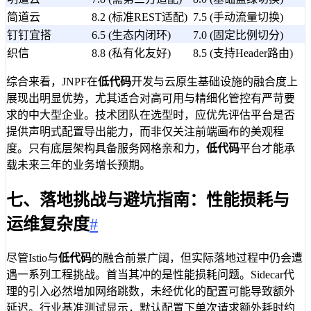
简道云
8.2 (标准REST适配)
7.5 (手动流量切换)
钉钉宜搭
6.5 (生态内闭环)
7.0 (固定比例切分)
织信
8.8 (私有化友好)
8.5 (支持Header路由)
综合来看，JNPF在
低代码
开发与云原生基础设施的融合度上
展现出明显优势，尤其适合对高可用与精细化管控有严苛要
求的中大型企业。技术团队在选型时，应优先评估平台是否
提供声明式配置导出能力，而非仅关注前端画布的美观程
度。只有底层架构具备服务网格亲和力，
低代码
平台才能承
载未来三年的业务增长预期。
七、落地挑战与避坑指南：性能损耗与
运维复杂度
#
尽管Istio与
低代码
的融合前景广阔，但实际落地过程中仍会遭
遇一系列工程挑战。首当其冲的是性能损耗问题。Sidecar代
理的引入必然增加网络跳数，未经优化的配置可能导致额外
延迟。行业基准测试显示，默认配置下单次请求额外耗时约