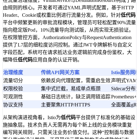
在流量治理维度，VirtualService与DestinationResource构成了路
由规则的核心。开发者可通过YAML声明式配置，基于HTTP
Header、Cookie或权重比例进行流量分发。例如，针对
低代码
平台中频繁更新的审批流程模块，管理员可轻松配置90%流量
指向稳定版Pod，10%流量导向测试版，从而实现无损验证。
在权限管控方面，AuthorizationPolicy与RequestAuthentication
提供了L7层的细粒度访问控制。通过JWT令牌解析与自定义
字段匹配，系统可在请求抵达业务逻辑前完成身份鉴权，大
幅降低
低代码
应用自身的认证开销。
治理维度
传统API网关方案
Istio服务
流量切分
依赖反向代理配置，需重启生效
声明式YAM
权限校验
集中式拦截，易成单点瓶颈
Sidecar
可观测性
基础日志统计，缺乏调用链追踪
Prometheus
协议支持
主要聚焦HTTP/HTTPS
全面覆盖gRPC
从架构演进视角看，Istio为
低代码
平台提供了标准化的基础设
施抽象层。技术负责人无需再为每个新上线的业务模块重复
编写网关规则，只需关注业务价值交付。这种“控制面与数据