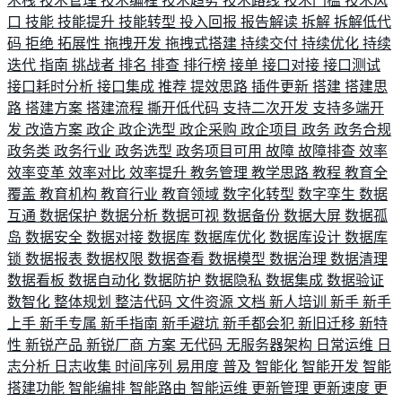
术栈
技术管理
技术编程
技术趋势
技术路线
技术门槛
技术风
口
技能
技能提升
技能转型
投入回报
报告解读
拆解
拆解低代
码
拒绝
拓展性
拖拽开发
拖拽式搭建
持续交付
持续优化
持续
迭代
指南
挑战者
排名
排查
排行榜
接单
接口对接
接口测试
接口耗时分析
接口集成
推荐
提效思路
插件更新
搭建
搭建思
路
搭建方案
搭建流程
撕开低代码
支持二次开发
支持多端开
发
改造方案
政企
政企选型
政企采购
政企项目
政务
政务合规
政务类
政务行业
政务选型
政务项目可用
故障
故障排查
效率
效率变革
效率对比
效率提升
教务管理
教学思路
教程
教育全
覆盖
教育机构
教育行业
教育领域
数字化转型
数字孪生
数据
互通
数据保护
数据分析
数据可视
数据备份
数据大屏
数据孤
岛
数据安全
数据对接
数据库
数据库优化
数据库设计
数据库
锁
数据报表
数据权限
数据查看
数据模型
数据治理
数据清理
数据看板
数据自动化
数据防护
数据隐私
数据集成
数据验证
数智化
整体规划
整洁代码
文件资源
文档
新人培训
新手
新手
上手
新手专属
新手指南
新手避坑
新手都会犯
新旧迁移
新特
性
新锐产品
新锐厂商
方案
无代码
无服务器架构
日常运维
日
志分析
日志收集
时间序列
易用度
普及
智能化
智能开发
智能
搭建功能
智能编排
智能路由
智能运维
更新管理
更新速度
更