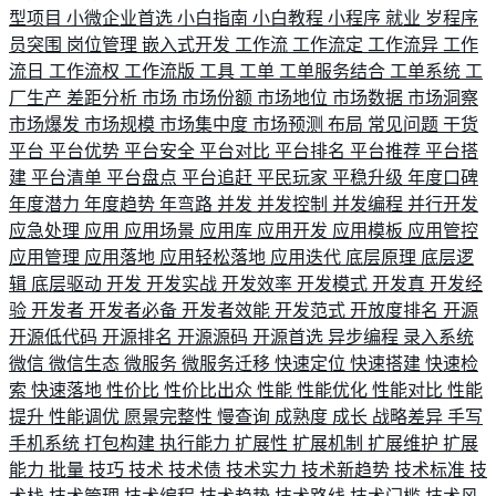
型项目
小微企业首选
小白指南
小白教程
小程序
就业
岁程序
员突围
岗位管理
嵌入式开发
工作流
工作流定
工作流异
工作
流日
工作流权
工作流版
工具
工单
工单服务结合
工单系统
工
厂生产
差距分析
市场
市场份额
市场地位
市场数据
市场洞察
市场爆发
市场规模
市场集中度
市场预测
布局
常见问题
干货
平台
平台优势
平台安全
平台对比
平台排名
平台推荐
平台搭
建
平台清单
平台盘点
平台追赶
平民玩家
平稳升级
年度口碑
年度潜力
年度趋势
年弯路
并发
并发控制
并发编程
并行开发
应急处理
应用
应用场景
应用库
应用开发
应用模板
应用管控
应用管理
应用落地
应用轻松落地
应用迭代
底层原理
底层逻
辑
底层驱动
开发
开发实战
开发效率
开发模式
开发真
开发经
验
开发者
开发者必备
开发者效能
开发范式
开放度排名
开源
开源低代码
开源排名
开源源码
开源首选
异步编程
录入系统
微信
微信生态
微服务
微服务迁移
快速定位
快速搭建
快速检
索
快速落地
性价比
性价比出众
性能
性能优化
性能对比
性能
提升
性能调优
愿景完整性
慢查询
成熟度
成长
战略差异
手写
手机系统
打包构建
执行能力
扩展性
扩展机制
扩展维护
扩展
能力
批量
技巧
技术
技术债
技术实力
技术新趋势
技术标准
技