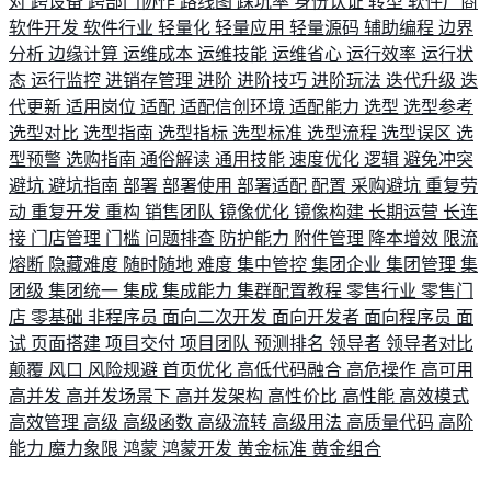
对
跨设备
跨部门协作
路线图
踩坑率
身份认证
转型
软件厂商
软件开发
软件行业
轻量化
轻量应用
轻量源码
辅助编程
边界
分析
边缘计算
运维成本
运维技能
运维省心
运行效率
运行状
态
运行监控
进销存管理
进阶
进阶技巧
进阶玩法
迭代升级
迭
代更新
适用岗位
适配
适配信创环境
适配能力
选型
选型参考
选型对比
选型指南
选型指标
选型标准
选型流程
选型误区
选
型预警
选购指南
通俗解读
通用技能
速度优化
逻辑
避免冲突
避坑
避坑指南
部署
部署使用
部署适配
配置
采购避坑
重复劳
动
重复开发
重构
销售团队
镜像优化
镜像构建
长期运营
长连
接
门店管理
门槛
问题排查
防护能力
附件管理
降本增效
限流
熔断
隐藏难度
随时随地
难度
集中管控
集团企业
集团管理
集
团级
集团统一
集成
集成能力
集群配置教程
零售行业
零售门
店
零基础
非程序员
面向二次开发
面向开发者
面向程序员
面
试
页面搭建
项目交付
项目团队
预测排名
领导者
领导者对比
颠覆
风口
风险规避
首页优化
高低代码融合
高危操作
高可用
高并发
高并发场景下
高并发架构
高性价比
高性能
高效模式
高效管理
高级
高级函数
高级流转
高级用法
高质量代码
高阶
能力
魔力象限
鸿蒙
鸿蒙开发
黄金标准
黄金组合