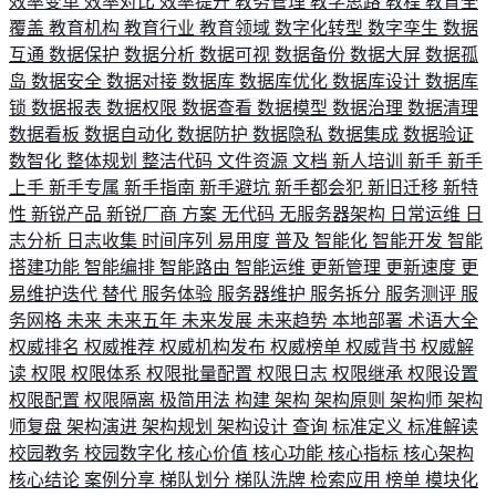
效率变革
效率对比
效率提升
教务管理
教学思路
教程
教育全
覆盖
教育机构
教育行业
教育领域
数字化转型
数字孪生
数据
互通
数据保护
数据分析
数据可视
数据备份
数据大屏
数据孤
岛
数据安全
数据对接
数据库
数据库优化
数据库设计
数据库
锁
数据报表
数据权限
数据查看
数据模型
数据治理
数据清理
数据看板
数据自动化
数据防护
数据隐私
数据集成
数据验证
数智化
整体规划
整洁代码
文件资源
文档
新人培训
新手
新手
上手
新手专属
新手指南
新手避坑
新手都会犯
新旧迁移
新特
性
新锐产品
新锐厂商
方案
无代码
无服务器架构
日常运维
日
志分析
日志收集
时间序列
易用度
普及
智能化
智能开发
智能
搭建功能
智能编排
智能路由
智能运维
更新管理
更新速度
更
易维护迭代
替代
服务体验
服务器维护
服务拆分
服务测评
服
务网格
未来
未来五年
未来发展
未来趋势
本地部署
术语大全
权威排名
权威推荐
权威机构发布
权威榜单
权威背书
权威解
读
权限
权限体系
权限批量配置
权限日志
权限继承
权限设置
权限配置
权限隔离
极简用法
构建
架构
架构原则
架构师
架构
师复盘
架构演进
架构规划
架构设计
查询
标准定义
标准解读
校园教务
校园数字化
核心价值
核心功能
核心指标
核心架构
核心结论
案例分享
梯队划分
梯队洗牌
检索应用
榜单
模块化