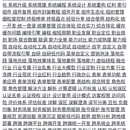
化
系统升级
系统搭建
系统编程
系统设计
系统重构
红利
索引
组件
组件复用
组件封装教程
组件开发
组件生态化
组织管理
细粒度控制
终极榜单
终极盘点
经验分享
结合使用
结构化
统
一开发
统一登录
统筹管理
综合体验
综合实力
综合排名
缓存
缓存问题
编排引擎
编程
缩短周期
职业发展
职业定位
职业规
划
职场
联合数据
联调
能力全景
能力对比
能力成熟度
能力极
限
自动化
自动化工具
自动化测试
自动统计
自学
自定义
自带
自带流程引擎
自研
自研低代码
菜单自定义
营销泡沫
落地实
践
落地总结
落地效果排名
落地案例
落地能力
虚拟线程
融合
行业
行业专属
行业乱象
行业大模型
行业定制
行业方案
行业
洗牌
行业现状
行业红利
行业趋势
行政办公
表单
表单功能
表
单应用
表单流程
表单管理
表单配置
表结构
观念转变
角色权
限
角色管理
解决方法
解析
计算逻辑
认可标准
认知
认知误区
认证名单
认证授权
设计
设计复用
设计模式
访客权限
访问风
险
评价体系
评估标准
详解
误区
误解澄清
读写分离
豆包
负载
均衡
财务场景
财务报销
财务费用报销
账号保护
账号管理
质
量规范
资源加载
资源沉淀
赋能低代码
趋势
趋势分析
跨地域
部署
跨端
跨端平台
跨端开发
跨端统一开发
跨系统业
跨系统