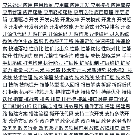
应急处理
应用
应用场景
应用库
应用开发
应用模板
应用管控
应用管理
应用落地
应用轻松落地
应用迭代
底层原理
底层逻
辑
底层驱动
开发
开发实战
开发效率
开发模式
开发真
开发经
验
开发者
开发者必备
开发者效能
开发范式
开放度排名
开源
开源低代码
开源排名
开源源码
开源首选
异步编程
录入系统
微信
微信生态
微服务
微服务迁移
快速定位
快速搭建
快速检
索
快速落地
性价比
性价比出众
性能
性能优化
性能对比
性能
提升
性能调优
愿景完整性
慢查询
成熟度
成长
战略差异
手写
手机系统
打包构建
执行能力
扩展性
扩展机制
扩展维护
扩展
能力
批量
技巧
技术
技术债
技术实力
技术新趋势
技术标准
技
术栈
技术管理
技术编程
技术趋势
技术路线
技术门槛
技术风
口
技能
技能提升
技能转型
投入回报
报告解读
拆解
拆解低代
码
拒绝
拓展性
拖拽开发
拖拽式搭建
持续交付
持续优化
持续
迭代
指南
挑战者
排名
排查
排行榜
接单
接口对接
接口测试
接口耗时分析
接口集成
推荐
提效思路
插件更新
搭建
搭建思
路
搭建方案
搭建流程
撕开低代码
支持二次开发
支持多端开
发
改造方案
政企
政企选型
政企采购
政企项目
政务
政务合规
政务类
政务行业
政务选型
政务项目可用
故障
故障排查
效率