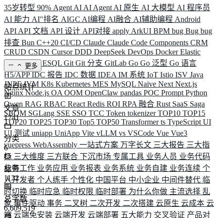
35岁转型
90%
Agent
AI
AI Agent
AI 原生
AI 大模型
AI 程序员
AI 能力
AI"排名
AIGC
AI编程
AI融合
AI辅助编程
Android
API
API 文档
API 设计
API对接
apply
ArkUI
BPM
bug
Bug
bug
排查
Bun
C++20
CI/CD
Claude
Claude Code
Components
CRM
CRUD
CSDN
Cursor
DDD
DeepSeek
DevOps
Docker
Elastic
ELK
Elysia
ESQL
Git
Git 分支
GitLab
Go
Go 泛型
Go 语言
更多
H5/APP
IDC 报告
IDC 数据
IDEA
IM 系统
IoT
Istio
ISV
Java
JNPF
JVM
K8s
Kubernetes
MES
MySQL
Naive
Next
Next.js
站点统计
Nginx
Node.js
OA
OOM
OpenClaw
pandas
POC
Prompt
Python
Qwen
RAG
RBAC
React
Redis
ROI
RPA 融合
Rust
SaaS
Saga
文章
SBOM
SGLang
SSE
SSO
TCC
Token
tokenizer
TOP10
TOP15
1741
TOP20
TOP25
TOP30
Top5
TOP50
Transformer
ts
TypeScript
UI
UI 测试
uniapp
UniApp
Vite
vLLM
vs
VSCode
Vue
Vue3
分类
vuepress
WebAssembly
一站式方案
万字长文
三大报告
三大指
6
标
三大维度
三方联合
下沉市场
专属工具
业务人员
业务代码
业务工作
业务应用
业务报表
业务系统
业务自建
业务连续
个
标签
1132
人开发者
个人练手
个性化
中国平台
中小企业
中间件替代
临
时切换
临时应急
临时权限
临时部署
为什么你做
主流选择
乱
总字数
象
事件驱动
事务
二叉树
二次开发
二次搭建
云原生
云成本
云
6,609,519
端
云端免安装
云端开发
云端部署
五大能力
交叉验证
产品对