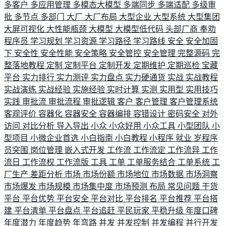
多客户
多应用管理
多模态大模型
多端同步
多端适配
多级审
批
多节点
多部门
大厂
大厂布局
大型企业
大型系统
大型集团
大屏可视化
大性能瓶颈
大模型
大模型低代码
头部厂商
奉劝
程序员
学习规划
学习资源
学习路径
学习路线
安全
安全加固
下
安全性
安全性能
安全策略
安全管控
安全管理
完整源码
完
整落地教程
定制
定制平台
定制开发
定期维护
定期巡检
宝藏
平台
实力排行
实力测评
实力盘点
实力硬通货
实战
实战教程
实战演练
实战经验
实施经验
实时计算
实测
实用型
实用技巧
实践
审批流
审批流程
审批逻辑
客户
客户管理
客户管理系统
客观评价
容器化
容器安全
容器编排
容错设计
密码安全
对外
访问
对比分析
导入导出
小众
小众好用
小众工具
小型团队
小
型项目
小微企业首选
小白指南
小白教程
小程序
就业
岁程序
员突围
岗位管理
嵌入式开发
工作流
工作流定
工作流异
工作
流日
工作流权
工作流版
工具
工单
工单服务结合
工单系统
工
厂生产
差距分析
市场
市场份额
市场地位
市场数据
市场洞察
市场爆发
市场规模
市场集中度
市场预测
布局
常见问题
干货
平台
平台优势
平台安全
平台对比
平台排名
平台推荐
平台搭
建
平台清单
平台盘点
平台追赶
平民玩家
平稳升级
年度口碑
年度潜力
年度趋势
年弯路
并发
并发控制
并发编程
并行开发