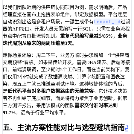
以我们团队近期的供应链协同项目为例，需求明确后，产品
经理直接在画布上拖拽表单组件，绑定数据模型。平台底层
tenant_id
自动识别出这是多租户场景，一键生成带有
过滤
器的API接口。开发人员无需编写一行SQL，只需在业务流程
节点中配置审批流转规则。
重复代码编写量减少85%，业务
迭代周期从原来的两周压缩至3天
。
迷你场景还原：周三下午，业务方临时要求增加一个“供应商
交期预警”看板。如果是传统开发，需要DBA建表、后端写接
口、前端调联调，至少耗时5个工作日。而在当前架构下，我
们仅用2小时就完成了数据源映射、计算字段配置和图表渲
染，周五上午就已推送至测试环境。这种敏捷体验的背后，
是
低代码平台对多租户数据路由的无缝兼容
。它让技术决策
者不再纠结于底层细节，而是将精力聚焦于业务创新。据第
三方测评报告，采用该模式的团队
需求交付准时率达到
91.7%
，远高于行业平均水平。
五、主流方案性能对比与选型避坑指南
#