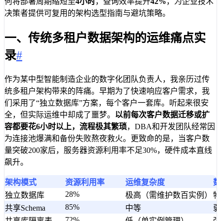
何将部署周期缩短至
4小时
，查询效率提升
42%
，为企业技术
决策者提供可复用的架构选型指南与避坑策略。
一、传统多租户数据架构的运维痛点实
录
#
作为某中型智能制造企业的数字化团队负责人，我亲历过传
统多租户架构带来的阵痛。早期为了快速响应客户需求，我
们采用了“独立数据库”方案，每个客户一套库。听起来很安
全，但实际运维中却成了噩梦。
以前每次客户数据迁移或扩
容都要花6小时以上，流程极其繁琐
，DBA和开发团队经常因
为连接池爆满和备份失败熬夜救火。更致命的是，当客户数
量突破200家后，服务器资源利用率不足30%，硬件成本直线
飙升。
架构模式
资源利用率
运维复杂度
数
28%
独立数据库
极高（需维护数百实例）
物
85%
共享Schema
中等
弱
72%
共享库隔离表
低（单实例管理）
强