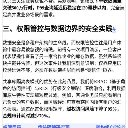
队只需关注业务逻辑本身。实测表明，该模式下
单表数据量
突破500万行时，P99查询延迟仍稳定在120毫秒以内
，完全满
足高并发业务场景的需求。
三、权限管控与数据边界的安全实践
#
数据安全是多租户架构的生命线，而权限管控往往是用户体
验中最容易被忽视的暗礁。记得有一次项目演示，一位客户
代表误操作查看了另一家合作企业的库存数据，虽然系统很
快拦截并告警，但这次事件让我们深刻意识到：仅靠应用层
校验远远不够，必须在数据架构层面构建“零信任”边界。
共享库隔离表模式的优势在此刻凸显。我们将RBAC（基于角
色的访问控制）与RLS（行级安全策略）深度融合，利用数据
库原生特性实现细粒度过滤。例如，普通业务员只能看到自
己负责的客户数据，而区域经理可查看辖区内所有租户的汇
总报表。通过配置化权限矩阵，
越权访问风险下降了95%，
合规审计耗时减少70%
。
权限层级
传统硬编码实现
架构级自动过滤