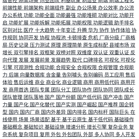
级管控
刚需场景
创业团队
利基玩家
制造业
前端
前端工程化
前端性能
前端架构
前端组件
副业
办公场景
办公效率
办公流
办公系统
功能
功能全面
功能最强
功能堆砌
功能对比
功能开
启
功能扩展
功能拆解
功能拓展
功能权限
功能逻辑
助手排名
区别对比
医疗
十大趋势
十年变迁
升腾
华为
协作
协作体验
协
作规则
协同开发
协程
协程池
卡顿排查
危机
厂商分级
厂商格
局
历史记录
压力测试
原理
原理简单
原生成标配
县域市场
双
增长
双引擎排名
双框架
双榜对照
双维度
双认证
双重认证
反
向代理
发展
发展前景
发展趋势
取代
口碑排名
可视化
可视化
引擎
可观测性
合规功能
合规安全
合规权限
合规管理
合规能
力
后端
向量数据库
含金量
告别噱头
告别编码
员工应用
售后
体验
售后运维
商业
商业化
商业逻辑
商用
商用低代码
商用开
发
商用首选
团队专属
团队分工
团队协作
团队协同
团队成长
团队管理
团队落地
国产
国产份额
国产低代码
国产冲击
国产
力量
国产化
国产化替代
国产实测
国产崛起
国产推荐
国企转
型
国内
国内厂商
国内外差异
国内排名
国内标杆
国际巨头
在
线使用
场景
场景适配
基于
基于云原生
基于低代码
基础操作
基础概念
基础知识
基础设施
增速分析
增长引擎
复杂业务
复
杂系统
复杂项目
复用
外包
外包团队
外部
多人协同
多人开发