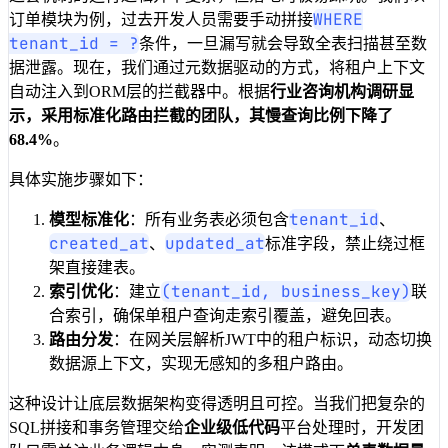
WHERE
订单模块为例，过去开发人员需要手动拼接
tenant_id = ?
条件，一旦漏写就会导致全表扫描甚至数
据泄露。现在，我们通过元数据驱动的方式，将租户上下文
自动注入到ORM层的拦截器中。根据
行业咨询机构调研显
示，采用标准化路由拦截的团队，其慢查询比例下降了
68.4%
。
具体实施步骤如下：
tenant_id
模型标准化
：所有业务表必须包含
、
created_at
updated_at
、
标准字段，禁止绕过框
架直接建表。
(tenant_id, business_key)
索引优化
：建立
联
合索引，确保单租户查询走索引覆盖，避免回表。
路由分发
：在网关层解析JWT中的租户标识，动态切换
数据源上下文，实现无感知的多租户路由。
这种设计让底层数据架构变得透明且可控。当我们把复杂的
SQL拼接和事务管理交给
企业级低代码
平台处理时，开发团