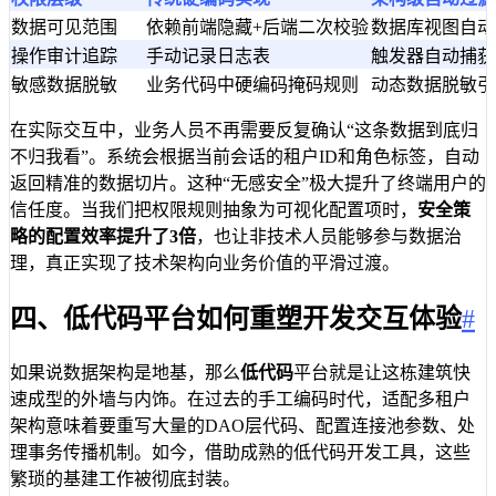
数据可见范围
依赖前端隐藏+后端二次校验
数据库视图自动
操作审计追踪
手动记录日志表
触发器自动捕获
敏感数据脱敏
业务代码中硬编码掩码规则
动态数据脱敏引
在实际交互中，业务人员不再需要反复确认“这条数据到底归
不归我看”。系统会根据当前会话的租户ID和角色标签，自动
返回精准的数据切片。这种“无感安全”极大提升了终端用户的
信任度。当我们把权限规则抽象为可视化配置项时，
安全策
略的配置效率提升了3倍
，也让非技术人员能够参与数据治
理，真正实现了技术架构向业务价值的平滑过渡。
四、低代码平台如何重塑开发交互体验
#
如果说数据架构是地基，那么
低代码
平台就是让这栋建筑快
速成型的外墙与内饰。在过去的手工编码时代，适配多租户
架构意味着要重写大量的DAO层代码、配置连接池参数、处
理事务传播机制。如今，借助成熟的低代码开发工具，这些
繁琐的基建工作被彻底封装。