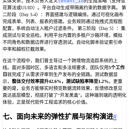
tenant_id
实体关系，技术负责人定义
的生成策略（支持雪
花算法或UUID）。平台自动生成带隔离约束的数据字典。 第
二阶段（Day 3-4）：界面搭建与逻辑编排。通过可视化画布
完成表单、列表、报表的搭建。业务规则通过拖拽式流程图
配置，系统自动注入租户过滤条件。 第三阶段（Day 5）：集
成测试与安全巡检。利用平台内置的多租户沙箱环境，模拟
不同角色和数据边界进行穿透测试。自动化脚本验证索引命
中率和越权拦截效果。
在这个流程中，我们曾主导过一个跨境物流追踪系统的上
线。面对多国时区、多语言和多法规要求，团队仅用
5个工作
日
就完成了从需求评审到生产发布的全链路。测试数据显
示，
整体交付效率提升42.6%，测试缺陷率降至1.2%
。更重
要的是，业务方能够实时预览数据流转效果，反馈修改意见
直达底层模型，彻底打破了“开发黑盒”。这种端到端的透明化
体验，正是现代软件工程追求的核心价值。
七、面向未来的弹性扩展与架构演进
#