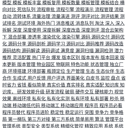
模型
模板
模板丰富
模板复用
模板数量
模板管理
模板结合
横
向对比
死信队列
流程审批
流程引擎
流程演示
流程管理
流程
自动
流转体系
流量治理
流量演进
测评
测评对比
测评结果
测
试排名
测试环境
海外热门
消息推送
消息队列
淘汰
深入
深入
拆解
深度
深度使用
深度拆解
深度改造
深度测评
混合云架构
下
混合部署
渗透率
渲染优化
渲染引擎
源码
源码交付
源码优
化
源码分享
源码剖析
源码学习
源码对比
源码推荐
源码改造
源码结构
源码解读
源码调试
满意度
漏洞扫描
漏洞检测
潜力
推荐
灵活配置
热门平台
爆发
版本区别
版本发布
版本回滚
版
本更新
版本管理
物业园区
物联网
特色功能
状态管理
独立厂
商
环境搭建
环境部署
瓶颈定位
生产管理
生态
生态伙伴
生态
合作
生成式
用户反馈
用户评选
界面美化
白皮书
监控
盘点
省
时省力
省钱
看似简单
真实价值
真实排名
真实适配
知识库
知
识库，
研发效能升级
研发流程
破局
硬件交互
硬核能力
视觉
效果
离线环境
私有化
私有化实测
私有环境
私有部署
秒杀
移
动端
移动端低代码
移动端工
移动端应用
程序员
程序员必看
程序员替代
程序员进阶
稳定性
稳定运行
突围
竞争力
竞争格
局
第一梯队
第三方对接
第三方系统
简单易用
算法
管理平台
管理系统
类型安全
类型系统
精细化管控
精致应用
系统
系统