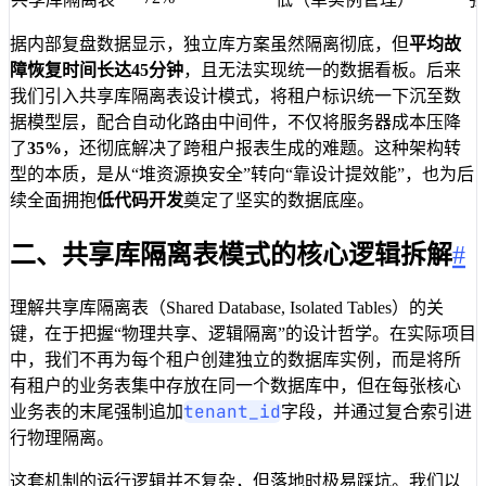
据内部复盘数据显示，独立库方案虽然隔离彻底，但
平均故
障恢复时间长达45分钟
，且无法实现统一的数据看板。后来
我们引入共享库隔离表设计模式，将租户标识统一下沉至数
据模型层，配合自动化路由中间件，不仅将服务器成本压降
了
35%
，还彻底解决了跨租户报表生成的难题。这种架构转
型的本质，是从“堆资源换安全”转向“靠设计提效能”，也为后
续全面拥抱
低代码开发
奠定了坚实的数据底座。
二、共享库隔离表模式的核心逻辑拆解
#
理解共享库隔离表（Shared Database, Isolated Tables）的关
键，在于把握“物理共享、逻辑隔离”的设计哲学。在实际项目
中，我们不再为每个租户创建独立的数据库实例，而是将所
有租户的业务表集中存放在同一个数据库中，但在每张核心
tenant_id
业务表的末尾强制追加
字段，并通过复合索引进
行物理隔离。
这套机制的运行逻辑并不复杂，但落地时极易踩坑。我们以