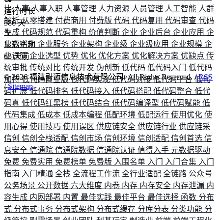
比
人事
人事入职
人事管理
人力资源
人员管理
人工智能
人群
运行时长
解析
从零搭建
付费商用
付费版
代码
代码复用
代码审查
代码
586
天
生成
代码规范
代码重构
价值判断
企业
企业后台
企业应用
企
业数字化
企业服务
企业架构
企业级
企业级应用
企业规模
企
最后活动
业调研
企业选型
优势
优化
优化方案
优化解决方案
优缺点
传
65
天前
统审批
传统对比
传统开发
伪创新
低代码
低代码入门
低代码
©
2026
福建引迈信息技术有限公司. All Rights Reserved. /
RSS
加持
低代码商业版
低代码实现
低代码对接
低代码平台
低代
/
Sitemap
码扩展
低代码排名
低代码接入
低代码搭配
低代码整合
低代
码真
低代码红黑榜
低代码结合
低代码编译型
低代码赋能
低
代码集成
低成本
低成本编程
低配环境
低配运行
使用优化
使
用心得
使用技巧
使用误区
供应链安全
供应链行业
供应链采
信创
信创全栈适配
信创市场
信创环境
信创适配
信创首选
信
息安全
信通院
信通院数据
信通院认证
值得入手
元数据驱动
免费
免费实用
免费榜单
免费版
入围名单
入门
入门合集
入门
指南
入门精通
全栈
全流程工作流
全行业适配
全链路
公众号
公务场景
公开数据
六大维度
内卷
内存
内存安全
内存泄漏
内
容生成
内网部署
内置
最佳实践
最佳平台
最佳选择
函数
分布
式
分布式事务
分布式架构
分布式缓存
分库分表
分类功能
分