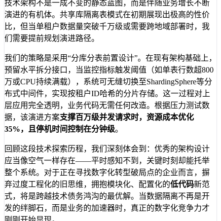
技术架构不是一成不变的静态蓝图，而是伴随业务增长不断
演进的有机体。共享库隔离表模式在初期展现出极高的性价
比，但当单租户数据量突破千万级或需要跨地域部署时，我
们需要提前规划演进路径。
我们的策略是采用“分库分表前置设计”。在现有架构基础上，
预留水平拆分接口，当监控指标触发阈值（如单表行数超800
万或CPU持续满载），系统可无缝切换至ShardingSphere等分
布式中间件，实现按租户ID哈希的分片存储。这一过程对上
层应用完全透明，业务代码无需任何改造。根据压力测试数
据，该演进方案
支撑百万级并发请求时，资源成本优化
35%，且停机时间控制在分钟级
。
回顾这段技术探索历程，我们深刻体会到：优秀的架构设计
应当像空气一样存在——平时感知不到，关键时刻却能托举
整个系统。对于正在寻找数字化转型破局点的企业而言，摒
弃过度工程化的旧思维，拥抱模块化、配置化的
低代码
新范
式，将是跨越技术债务鸿沟的最优解。当数据隔离不再是开
发的绊脚石，而是业务的加速器时，真正的数字化竞争力才
刚刚开始显现。