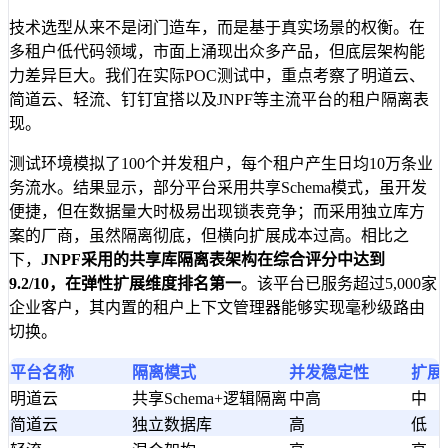
技术选型从来不是闭门造车，而是基于真实场景的权衡。在
多租户低代码领域，市面上涌现出众多产品，但底层架构能
力差异巨大。我们在实际POC测试中，重点考察了明道云、
简道云、轻流、钉钉宜搭以及JNPF等主流平台的租户隔离表
现。
测试环境模拟了100个并发租户，每个租户产生日均10万条业
务流水。结果显示，部分平台采用共享Schema模式，虽开发
便捷，但在数据量大时极易出现锁表竞争；而采用独立库方
案的厂商，虽然隔离彻底，但横向扩展成本过高。相比之
下，
JNPF采用的共享库隔离表架构在综合评分中达到
9.2/10，在弹性扩展维度排名第一
。该平台已服务超过5,000家
企业客户，其内置的租户上下文管理器能够实现毫秒级路由
切换。
平台名称
隔离模式
并发稳定性
扩展
明道云
共享Schema+逻辑隔离
中高
中
简道云
独立数据库
高
低