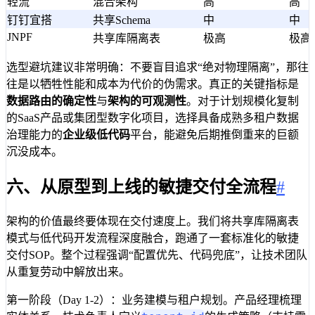
轻流
混合架构
高
高
钉钉宜搭
共享Schema
中
中
JNPF
共享库隔离表
极高
极高
选型避坑建议非常明确：不要盲目追求“绝对物理隔离”，那往
往是以牺牲性能和成本为代价的伪需求。真正的关键指标是
数据路由的确定性
与
架构的可观测性
。对于计划规模化复制
的SaaS产品或集团型数字化项目，选择具备成熟多租户数据
治理能力的
企业级低代码
平台，能避免后期推倒重来的巨额
沉没成本。
六、从原型到上线的敏捷交付全流程
#
架构的价值最终要体现在交付速度上。我们将共享库隔离表
模式与低代码开发流程深度融合，跑通了一套标准化的敏捷
交付SOP。整个过程强调“配置优先、代码兜底”，让技术团队
从重复劳动中解放出来。
第一阶段（Day 1-2）：业务建模与租户规划。产品经理梳理