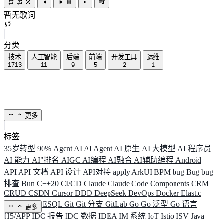
暂无歌词
分类
技术
人工智能
后端
前端
开发工具
运维
1713
11
9
5
2
1
更多
标签
35岁转型
90%
Agent
AI
AI Agent
AI 原生
AI 大模型
AI 程序员
AI 能力
AI"排名
AIGC
AI编程
AI融合
AI辅助编程
Android
API
API 文档
API 设计
API对接
apply
ArkUI
BPM
bug
Bug
bug
排查
Bun
C++20
CI/CD
Claude
Claude Code
Components
CRM
CRUD
CSDN
Cursor
DDD
DeepSeek
DevOps
Docker
Elastic
ELK
Elysia
ESQL
Git
Git 分支
GitLab
Go
Go 泛型
Go 语言
更多
H5/APP
IDC 报告
IDC 数据
IDEA
IM 系统
IoT
Istio
ISV
Java