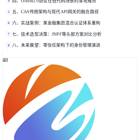
四、OAuth2.0协议在低代码场景的落地难点
4
五、CAS传统架构与现代API网关的融合路径
5
六、实战案例：某金融集团混合认证体系重构
6
七、技术选型决策：JNPF等头部方案对比分析
7
八、未来展望：零信任架构下的身份管理演进
8