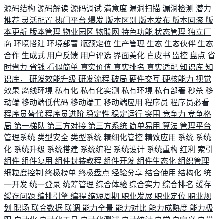
源码结构
源码解读
源码调试
满意度
漏洞扫描
漏洞检测
潜力
推荐
灵活配置
热门平台
爆发
版本区别
版本发布
版本回滚
版
本更新
版本管理
物业园区
物联网
特色功能
状态管理
独立厂
商
环境搭建
环境部署
瓶颈定位
生产管理
生态
生态伙伴
生态
合作
生成式
用户反馈
用户评选
界面美化
白皮书
监控
盘点
省
时省力
省钱
看似简单
真实价值
真实排名
真实适配
知识库
知
识库，
研发效能升级
研发流程
破局
硬件交互
硬核能力
视觉
效果
离线环境
私有化
私有化实测
私有环境
私有部署
秒杀
移
动端
移动端低代码
移动端工
移动端应用
程序员
程序员必看
程序员替代
程序员进阶
稳定性
稳定运行
突围
竞争力
竞争格
局
第一梯队
第三方对接
第三方系统
简单易用
算法
管理平台
管理系统
类型安全
类型系统
精细化管控
精致应用
系统
系统
化
系统升级
系统搭建
系统编程
系统设计
系统重构
红利
索引
组件
组件复用
组件封装教程
组件开发
组件生态化
组织管理
细粒度控制
终极榜单
终极盘点
经验分享
结合使用
结构化
统
一开发
统一登录
统筹管理
综合体验
综合实力
综合排名
缓存
缓存问题
编排引擎
编程
缩短周期
职业发展
职业定位
职业规
划
职场
联合数据
联调
能力全景
能力对比
能力成熟度
能力极