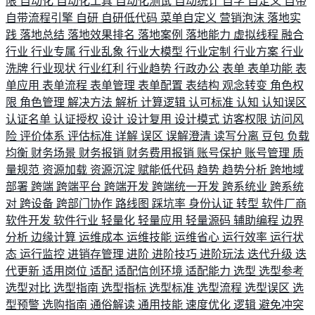
限
自动化
自动化工具
自动化测试
自动统计
自学
自定义
自带
自带流程引擎
自研
自研低代码
菜单自定义
营销泡沫
落地实
践
落地总结
落地效果排名
落地案例
落地能力
虚拟线程
融合
行业
行业专属
行业乱象
行业大模型
行业定制
行业方案
行业
洗牌
行业现状
行业红利
行业趋势
行政办公
表单
表单功能
表
单应用
表单流程
表单管理
表单配置
表结构
观念转变
角色权
限
角色管理
解决方法
解析
计算逻辑
认可标准
认知
认知误区
认证名单
认证授权
设计
设计复用
设计模式
访客权限
访问风
险
评价体系
评估标准
详解
误区
误解澄清
读写分离
豆包
负载
均衡
财务场景
财务报销
财务费用报销
账号保护
账号管理
质
量规范
资源加载
资源沉淀
赋能低代码
趋势
趋势分析
跨地域
部署
跨端
跨端平台
跨端开发
跨端统一开发
跨系统业
跨系统
对
跨设备
跨部门协作
路线图
踩坑率
身份认证
转型
软件厂商
软件开发
软件行业
轻量化
轻量应用
轻量源码
辅助编程
边界
分析
边缘计算
运维成本
运维技能
运维省心
运行效率
运行状
态
运行监控
进销存管理
进阶
进阶技巧
进阶玩法
迭代升级
迭
代更新
适用岗位
适配
适配信创环境
适配能力
选型
选型参考
选型对比
选型指南
选型指标
选型标准
选型流程
选型误区
选
型预警
选购指南
通俗解读
通用技能
速度优化
逻辑
避免冲突