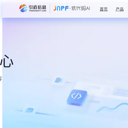
首页
产品
中心
容