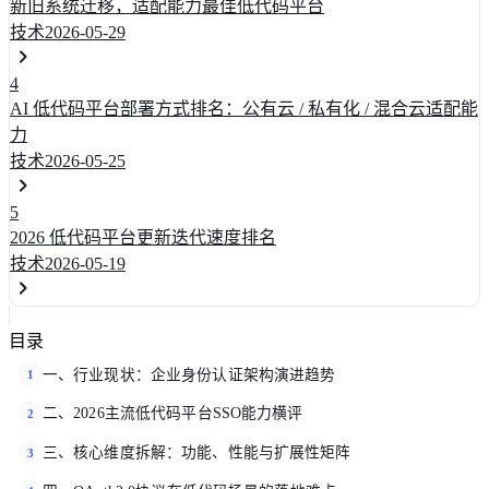
新旧系统迁移，适配能力最佳低代码平台
技术
2026-05-29
4
AI 低代码平台部署方式排名：公有云 / 私有化 / 混合云适配能
力
技术
2026-05-25
5
2026 低代码平台更新迭代速度排名
技术
2026-05-19
目录
一、行业现状：企业身份认证架构演进趋势
1
二、2026主流低代码平台SSO能力横评
2
三、核心维度拆解：功能、性能与扩展性矩阵
3