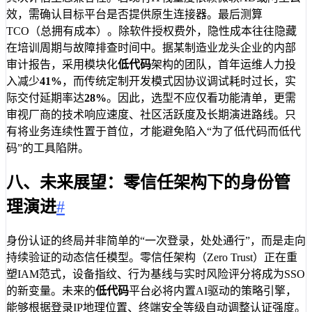
效，需确认目标平台是否提供原生连接器。最后测算
TCO（总拥有成本）。除软件授权费外，隐性成本往往隐藏
在培训周期与故障排查时间中。据某制造业龙头企业的内部
审计报告，采用模块化
低代码
架构的团队，首年运维人力投
入减少
41%
，而传统定制开发模式因协议调试耗时过长，实
际交付延期率达
28%
。因此，选型不应仅看功能清单，更需
审视厂商的技术响应速度、社区活跃度及长期演进路线。只
有将业务连续性置于首位，才能避免陷入“为了低代码而低代
码”的工具陷阱。
八、未来展望：零信任架构下的身份管
理演进
#
身份认证的终局并非简单的“一次登录，处处通行”，而是走向
持续验证的动态信任模型。零信任架构（Zero Trust）正在重
塑IAM范式，设备指纹、行为基线与实时风险评分将成为SSO
的新变量。未来的
低代码
平台必将内置AI驱动的策略引擎，
能够根据登录IP地理位置、终端安全等级自动调整认证强度。