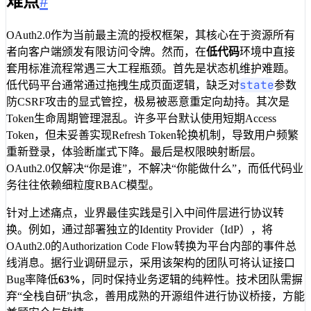
难点
#
OAuth2.0作为当前最主流的授权框架，其核心在于资源所有
者向客户端颁发有限访问令牌。然而，在
低代码
环境中直接
套用标准流程常遇三大工程瓶颈。首先是状态机维护难题。
state
低代码平台通常通过拖拽生成页面逻辑，缺乏对
参数
防CSRF攻击的显式管控，极易被恶意重定向劫持。其次是
Token生命周期管理混乱。许多平台默认使用短期Access
Token，但未妥善实现Refresh Token轮换机制，导致用户频繁
重新登录，体验断崖式下降。最后是权限映射断层。
OAuth2.0仅解决“你是谁”，不解决“你能做什么”，而低代码业
务往往依赖细粒度RBAC模型。
针对上述痛点，业界最佳实践是引入中间件层进行协议转
换。例如，通过部署独立的Identity Provider（IdP），将
OAuth2.0的Authorization Code Flow转换为平台内部的事件总
线消息。据行业调研显示，采用该架构的团队可将认证接口
Bug率降低
63%
，同时保持业务逻辑的纯粹性。技术团队需摒
弃“全栈自研”执念，善用成熟的开源组件进行协议桥接，方能