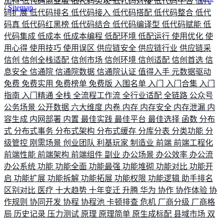
加持
低代码商业版
低代码实现
低代码对接
低代码平台
低代
/
Sitemap
码扩展
低代码排名
低代码接入
低代码搭配
低代码整合
低代
码真
低代码红黑榜
低代码结合
低代码编译型
低代码赋能
低
代码集成
低成本
低成本编程
低配环境
低配运行
使用优化
使
用心得
使用技巧
使用误区
供应链安全
供应链行业
供应链采
信创
信创全栈适配
信创市场
信创环境
信创适配
信创首选
信
息安全
信通院
信通院数据
信通院认证
值得入手
元数据驱动
免费
免费实用
免费榜单
免费版
入围名单
入门
入门合集
入门
指南
入门精通
全栈
全流程工作流
全行业适配
全链路
公众号
公务场景
公开数据
六大维度
内卷
内存
内存安全
内存泄漏
内
容生成
内网部署
内置
最佳实践
最佳平台
最佳选择
函数
分布
式
分布式事务
分布式架构
分布式缓存
分库分表
分类功能
分
级管控
刚需场景
创业团队
利基玩家
制造业
前端
前端工程化
前端性能
前端架构
前端组件
副业
办公场景
办公效率
办公流
办公系统
功能
功能全面
功能最强
功能堆砌
功能对比
功能开
启
功能扩展
功能拆解
功能拓展
功能权限
功能逻辑
助手排名
区别对比
医疗
十大趋势
十年变迁
升腾
华为
协作
协作体验
协
作规则
协同开发
协程
协程池
卡顿排查
危机
厂商分级
厂商格
局
历史记录
压力测试
原理
原理简单
原生成标配
县域市场
双