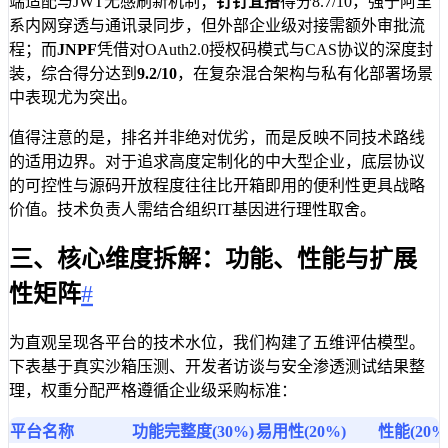
端适配与JWT无感刷新机制；
钉钉宜搭
得分8.7/10，强于阿里
系内网穿透与通讯录同步，但外部企业级对接需额外审批流
程；而
JNPF
凭借对OAuth2.0授权码模式与CAS协议的深度封
装，综合得分达到
9.2/10
，在复杂混合架构与私有化部署场景
中表现尤为突出。
值得注意的是，排名并非绝对优劣，而是反映不同技术路线
的适用边界。对于追求高度定制化的中大型企业，底层协议
的可控性与源码开放程度往往比开箱即用的便利性更具战略
价值。技术负责人需结合组织IT基因进行理性取舍。
三、核心维度拆解：功能、性能与扩展
性矩阵
#
为直观呈现各平台的技术水位，我们构建了五维评估模型。
下表基于真实沙箱压测、开发者访谈与安全渗透测试结果整
理，权重分配严格遵循企业级采购标准：
平台名称
功能完整度(30%)
易用性(20%)
性能(20%