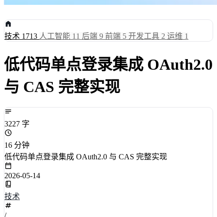
技术
1713
人工智能
11
后端
9
前端
5
开发工具
2
运维
1
低代码单点登录集成 OAuth2.0
与 CAS 完整实现
3227 字
16 分钟
低代码单点登录集成 OAuth2.0 与 CAS 完整实现
2026-05-14
技术
/