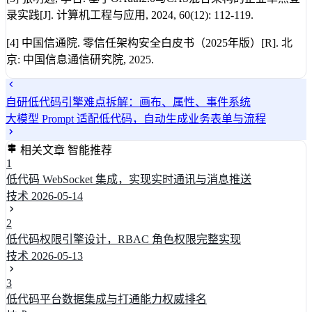
录实践[J]. 计算机工程与应用, 2024, 60(12): 112-119.
[4] 中国信通院. 零信任架构安全白皮书（2025年版）[R]. 北
京: 中国信息通信研究院, 2025.
自研低代码引擎难点拆解：画布、属性、事件系统
大模型 Prompt 适配低代码，自动生成业务表单与流程
相关文章
智能推荐
1
低代码 WebSocket 集成，实现实时通讯与消息推送
技术
2026-05-14
2
低代码权限引擎设计，RBAC 角色权限完整实现
技术
2026-05-13
3
低代码平台数据集成与打通能力权威排名