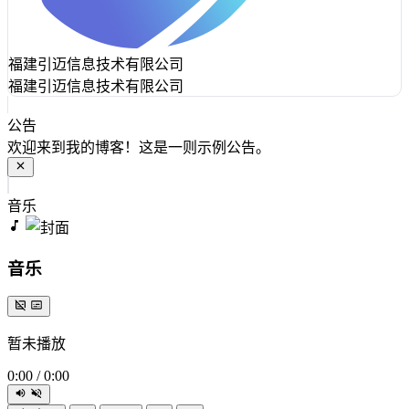
福建引迈信息技术有限公司
福建引迈信息技术有限公司
公告
欢迎来到我的博客！这是一则示例公告。
音乐
音乐
暂未播放
0:00
/
0:00