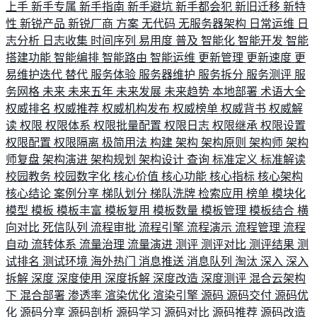
上手
新手专属
新手指南
新手避坑
新手都会犯
新旧迁移
新特
性
新锐产品
新锐厂商
方案
无代码
无服务器架构
日常运维
日
志分析
日志收集
时间序列
易用度
普及
智能化
智能开发
智能
搭建功能
智能编排
智能路由
智能运维
更新管理
更新速度
更
易维护迭代
替代
服务体验
服务器维护
服务拆分
服务测评
服
务网格
未来
未来五年
未来发展
未来趋势
本地部署
术语大全
权威排名
权威推荐
权威机构发布
权威榜单
权威背书
权威解
读
权限
权限体系
权限批量配置
权限日志
权限继承
权限设置
权限配置
权限隔离
极简用法
构建
架构
架构原则
架构师
架构
师复盘
架构演进
架构规划
架构设计
查询
标准定义
标准解读
校园教务
校园数字化
核心价值
核心功能
核心指标
核心架构
核心结论
案例分享
梯队划分
梯队洗牌
检索应用
榜单
模块化
模型
模板
模板丰富
模板复用
模板数量
模板管理
模板结合
横
向对比
死信队列
流程审批
流程引擎
流程演示
流程管理
流程
自动
流转体系
流量治理
流量演进
测评
测评对比
测评结果
测
试排名
测试环境
海外热门
消息推送
消息队列
淘汰
深入
深入
拆解
深度
深度使用
深度拆解
深度改造
深度测评
混合云架构
下
混合部署
渗透率
渲染优化
渲染引擎
源码
源码交付
源码优
化
源码分享
源码剖析
源码学习
源码对比
源码推荐
源码改造