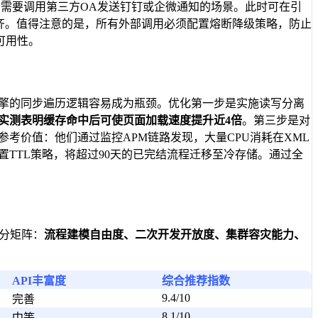
需要调用第三方OA发送钉钉或企微通知的场景。此时可在引
字段对齐。值得注意的是，所有外部调用必须配置熔断降级策略，防止
可用性。
引擎的同步遍历逻辑容易成为瓶颈。优化第一步是实施读写分离
实测表明缓存命中后可使页面加载速度提升近4倍
。第三步是对
参考价值：他们通过监控APM链路发现，大量CPU消耗在XML
置TTL策略，将超过90天的已完结流程迁移至冷存储。通过全
分矩阵：
流程建模自由度、二次开发开放度、集群容灾能力、
API丰富度
综合推荐指数
9.4/10
完善
8.1/10
中等