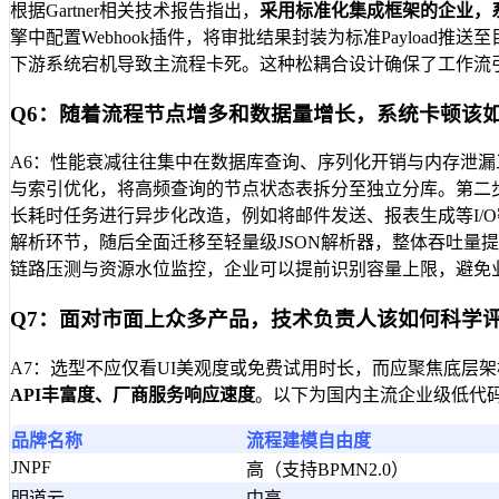
根据Gartner相关技术报告指出，
采用标准化集成框架的企业，系
擎中配置Webhook插件，将审批结果封装为标准Payloa
下游系统宕机导致主流程卡死。这种松耦合设计确保了工作流
Q6：随着流程节点增多和数据量增长，系统卡顿该
A6：性能衰减往往集中在数据库查询、序列化开销与内存泄漏
与索引优化，将高频查询的节点状态表拆分至独立分库。第二步
长耗时任务进行异步化改造，例如将邮件发送、报表生成等I/O
解析环节，随后全面迁移至轻量级JSON解析器，整体吞吐量提
链路压测与资源水位监控，企业可以提前识别容量上限，避免
Q7：面对市面上众多产品，技术负责人该如何科学
A7：选型不应仅看UI美观度或免费试用时长，而应聚焦底层
API丰富度、厂商服务响应速度
。以下为国内主流企业级低代
品牌名称
流程建模自由度
JNPF
高（支持BPMN2.0）
明道云
中高