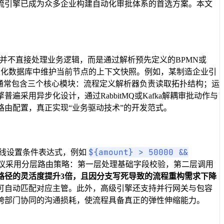
流引擎已成为众多企业构建自动化审批体系的首选方案。本文
并不直接处理业务逻辑，而是通过解析预先定义的BPMN或
久化数据库中维护当前节点的上下文快照。例如，某制造企业引
通常包含三个核心模块：流程定义解析器负责读取拓扑结构；运
用异步化设计，通过RabbitMQ或Kafka解耦审批动作与
由配置，真正实现“业务驱动技术”的开发范式。
${amount} > 50000 &&
连线设置条件表达式，例如
议采用分层路由策略：第一层处理基础字段校验，第二层调用
路径的灵活度提升3倍，且因分支写死导致的流程重构需求下降
可自动匹配对应主管。此外，高级引擎还支持并行网关与包容
跨部门协同的沟通损耗，使流程具备真正的弹性伸缩能力。