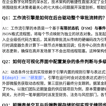
在企业数字化转型的深水区，技术架构的敏捷性直接决定了业
将围绕技术决策者最关心的七大核心问题展开深度剖析，帮助
Q1：工作流引擎是如何在后台驱动整个审批流转的
A1：工作流引擎的本质是一个基于
有限状态机（FSM）
与
事件
JSON格式流程图，将每个节点映射为独立的状态对象。当发
入企业级低代码方案后，其采购审批流从传统的硬编码改为引
行时调度器负责计算下一跳节点并触发回调；任务中心则负责将待
状态更新，确保在高并发场景下不会出现线程阻塞。这种架构
Q2：如何在可视化界面中配置复杂的条件判断与多
A2：动态条件分支的实现依赖于引擎内置的规则引擎与表达
${dept} == '研发部'
。引擎在运行时会对这些表达式进行
外部微服务获取动态权限，第三层执行最终分支跳转。据某金
了75%
。以我们团队近期复盘的供应链项目为例，原本需要硬
网关，允许同一笔单据同时派发至财务、法务与风控部门，各
Q3：前端表单交互与后端数据存储如何实现无缝同