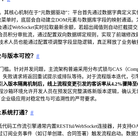
。其核心机制在于“元数据驱动”：平台首先通过数据字典定义
或下拉菜单时，底层会自动建立DOM元素与数据库字段的映射通道
通过WebSocket实时拉取最新余额，若超出阈值则自动拦截提
会员积分审批流，通过配置双向数据绑定规则，实现了前端修改即
非技术人员也能通过配置项调整字段显隐逻辑，真正释放了业务敏
全与版本可控？
#
。针对并发问题，主流架构普遍采用分布式锁与CAS（Compare
失败请求将返回重试提示或排队等待。对于流程版本迭代，引擎
引入版本隔离机制后，线上流程变更引发的客诉率从4.2%骤降至0
沙箱环境允许开发人员在预发区完整演练新版本逻辑，确认无误后再一
满足了企业级应用对稳定性与可追溯性的严苛要求。
R系统打通？
#
工作流引擎通常内置RESTful/WebSocket连接器，并支持O
订阅业务事件（如订单创建、合同签署）触发流程启动。数据交换格