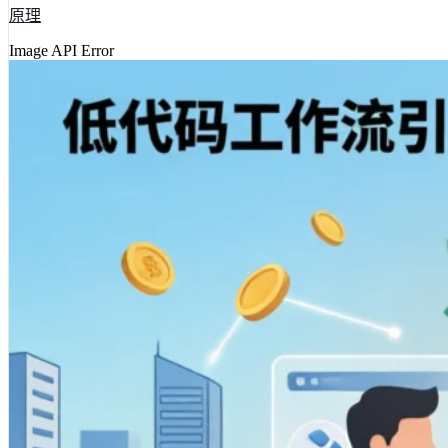
原理
Image API Error