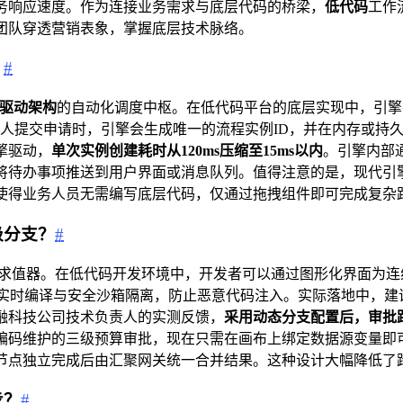
务响应速度。作为连接业务需求与底层代码的桥梁，
低代码
工作
团队穿透营销表象，掌握底层技术脉络。
？
#
驱动架构
的自动化调度中枢。在低代码平台的底层实现中，引擎
起人提交申请时，引擎会生成唯一的流程实例ID，并在内存或持
擎驱动，
单次实例创建耗时从120ms压缩至15ms以内
。引擎内部
办事项推送到用户界面或消息队列。值得注意的是，现代引擎普遍采
使得业务人员无需编写底层代码，仅通过拖拽组件即可完成复杂路
级分支？
#
式求值器。在低代码开发环境中，开发者可以通过图形化界面为
实时编译与安全沙箱隔离，防止恶意代码注入。实际落地中，建
融科技公司技术负责人的实测反馈，
采用动态分支配置后，审批
编码维护的三级预算审批，现在只需在画布上绑定数据源变量即
节点独立完成后由汇聚网关统一合并结果。这种设计大幅降低了
步？
#