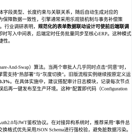
实体字段类型、长度约束与关联关系，随后自动生成对应的
。为保障数据一致性，引擎通常采用乐观锁机制与事务补偿策
交。行业调研表明，
规范化的表单数据联动设计可使前后端联调
时写入中间表，后端定时任务批量同步至核心ERP。这种模式
捷性。
-And-Swap）算法。当两个审批人几乎同时点击“同意”时，
需支持“热部署”与“灰度切换”。旧版流程实例继续按原定义运
.3%
。在具体实施中，建议搭配审计日志模块，记录每次节点
键发布至生产环境。这种“配置即代码（Configuration
Auth2.0与JWT鉴权协议。在对接异构系统时，推荐采用“事件总
式优先采用JSON Schema进行强校验，避免脏数据污染。