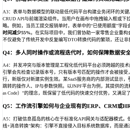
A3：表单与数据模型的联动是低代码平台构建业务闭环的关键
CRUD API与前端渲染组件。当用户在画布中拖拽输入框
略。例如，当员工提交报销单时，表单中的“已使用额度”字段会
时间减少55%
。在实际项目中，我们曾协助一家零售企业重构
不仅避免了传统开发中反复编写DTO转换代码的繁琐，还让
Q4：多人同时操作或流程迭代时，如何保障数据安
A4：并发冲突与版本管理是工程化低代码平台必须跨越的技术门槛
引擎会先检查记录版本号，只有版本号匹配的操作才会被接受，
行，新版仅对新建实例生效。某SaaS服务商的内部测试显示，
跳转的操作人、IP与参数快照。以JNPF平台为例，其提供的流程
as Code）”的理念，既保留了低代码的快速交付优势，又
Q5：工作流引擎如何与企业现有的ERP、CRM或H
A5：打破信息孤岛的核心在于标准化API网关与适配器模式。低代码
线+消息转换”架构：引擎不直接侵入目标系统数据库，而是通过