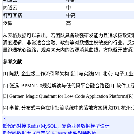
简道云
中
钉钉宜搭
中高
泛微
高
从表格数据可以看出，若团队具备较强研发能力且追求极致定
调度逻辑，非常适合金融、政务等对数据主权敏感的行业。反之
量跑通核心链路，观察30天内的资源消耗曲线，方能避开营销
参考文献
[1] 陈默. 企业级工作流引擎架构设计与实践[M]. 北京: 电子工业出版
[2] 张远. BPMN 2.0规范解读与低代码平台融合路径[J]. 软件工程, 202
[3] Gartner. Magic Quadrant for Low-Code Application Platforms[R].
[4] 李哲. 分布式事务在审批流系统中的落地方案研究[D]. 杭州: 浙
低代码对接 Redis+MySQL，复杂业务数据模型设计
低代码数据大屏自定义 ECharts 组件封装教程