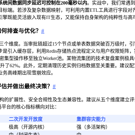
统间数据同步延迟可控制在200毫秒以内
。实战中，我们常遇到
d推送至目标端。若涉及复杂数据映射，可利用内置ETL工具进行
引擎既能灵活嵌入现有IT生态，又能保持自身架构的纯粹性与高
如何排查与优化？
#
三个维度。当审批链超过15个节点或单表数据突破百万级时，
是引入缓存层，利用Redis存储热点流程定义与用户权限矩阵，
密集型操作移至独立Worker池。某物流集团的技术复盘案例极具
升了62%。此外，定期清理历史实例归档数据至关重要。建议配
业务高峰期出现雪崩效应。
评估并做出最终决策？
#
架构的扩展性、安全合规性及生态兼容性。建议从五个维度建立评
码平台的核心指标横向对比：
二次开发开放度
集群容灾能力
极高（开源内核）
强（多活架构）
中（封闭生态）
中