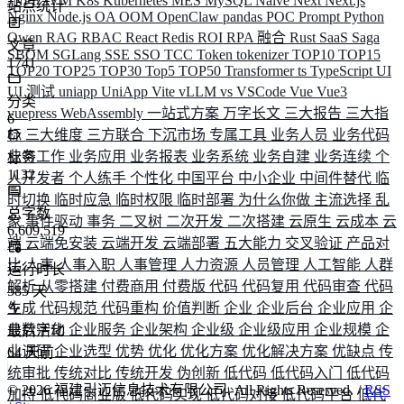
JNPF
JVM
K8s
Kubernetes
MES
MySQL
Naive
Next
Next.js
站点统计
Nginx
Node.js
OA
OOM
OpenClaw
pandas
POC
Prompt
Python
Qwen
RAG
RBAC
React
Redis
ROI
RPA 融合
Rust
SaaS
Saga
文章
SBOM
SGLang
SSE
SSO
TCC
Token
tokenizer
TOP10
TOP15
1741
TOP20
TOP25
TOP30
Top5
TOP50
Transformer
ts
TypeScript
UI
UI 测试
uniapp
UniApp
Vite
vLLM
vs
VSCode
Vue
Vue3
分类
vuepress
WebAssembly
一站式方案
万字长文
三大报告
三大指
6
标
三大维度
三方联合
下沉市场
专属工具
业务人员
业务代码
业务工作
业务应用
业务报表
业务系统
业务自建
业务连续
个
标签
1132
人开发者
个人练手
个性化
中国平台
中小企业
中间件替代
临
时切换
临时应急
临时权限
临时部署
为什么你做
主流选择
乱
总字数
象
事件驱动
事务
二叉树
二次开发
二次搭建
云原生
云成本
云
6,609,519
端
云端免安装
云端开发
云端部署
五大能力
交叉验证
产品对
比
人事
人事入职
人事管理
人力资源
人员管理
人工智能
人群
运行时长
解析
从零搭建
付费商用
付费版
代码
代码复用
代码审查
代码
585
天
生成
代码规范
代码重构
价值判断
企业
企业后台
企业应用
企
业数字化
企业服务
企业架构
企业级
企业级应用
企业规模
企
最后活动
业调研
企业选型
优势
优化
优化方案
优化解决方案
优缺点
传
64
天前
统审批
传统对比
传统开发
伪创新
低代码
低代码入门
低代码
©
2026
福建引迈信息技术有限公司. All Rights Reserved. /
RSS
加持
低代码商业版
低代码实现
低代码对接
低代码平台
低代