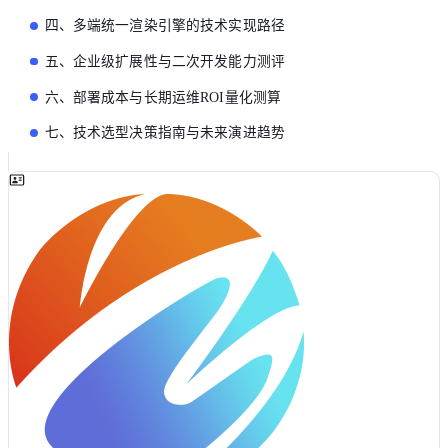
四、多端统一渲染引擎的技术实现路径
五、企业级扩展性与二次开发能力测评
六、部署成本与长期运维ROI量化测算
七、技术选型决策指南与未来演进趋势