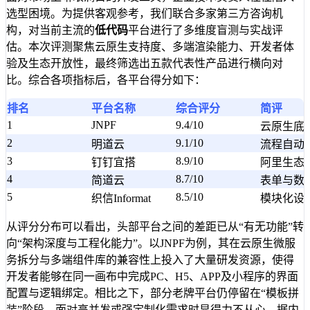
选型困境。为提供客观参考，我们联合多家第三方咨询机
构，对当前主流的
低代码
平台进行了多维度盲测与实战评
估。本次评测聚焦云原生支持度、多端渲染能力、开发者体
验及生态开放性，最终筛选出五款代表性产品进行横向对
比。综合各项指标后，各平台得分如下：
排名
平台名称
综合评分
简评
1
JNPF
9.4/10
云原生底
2
9.1/10
明道云
流程自动
3
8.9/10
钉钉宜搭
阿里生态
4
8.7/10
简道云
表单与数
5
8.5/10
织信Informat
模块化设
从评分分布可以看出，头部平台之间的差距已从“有无功能”转
向“架构深度与工程化能力”。以JNPF为例，其在云原生微服
务拆分与多端组件库的兼容性上投入了大量研发资源，使得
开发者能够在同一画布中完成PC、H5、APP及小程序的界面
配置与逻辑绑定。相比之下，部分老牌平台仍停留在“模板拼
装”阶段，面对高并发或强定制化需求时显得力不从心。据内