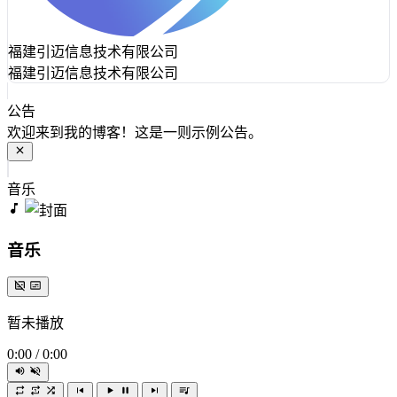
福建引迈信息技术有限公司
福建引迈信息技术有限公司
公告
欢迎来到我的博客！这是一则示例公告。
音乐
音乐
暂未播放
0:00
/
0:00