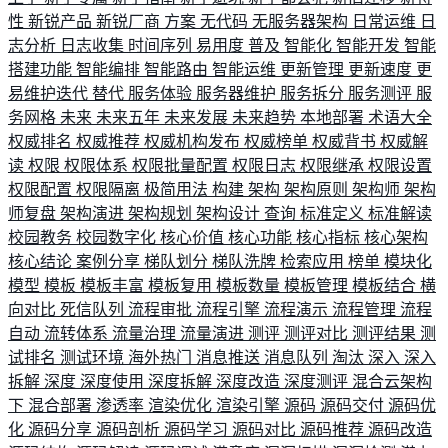
性
新锐产品
新锐厂商
方案
无代码
无服务器架构
日常运维
日
志分析
日志收集
时间序列
易用度
普及
智能化
智能开发
智能
搭建功能
智能编排
智能路由
智能运维
更新管理
更新速度
更
易维护迭代
替代
服务体验
服务器维护
服务拆分
服务测评
服
务网格
未来
未来五年
未来发展
未来趋势
本地部署
术语大全
权威排名
权威推荐
权威机构发布
权威榜单
权威背书
权威解
读
权限
权限体系
权限批量配置
权限日志
权限继承
权限设置
权限配置
权限隔离
极简用法
构建
架构
架构原则
架构师
架构
师复盘
架构演进
架构规划
架构设计
查询
标准定义
标准解读
校园教务
校园数字化
核心价值
核心功能
核心指标
核心架构
核心结论
案例分享
梯队划分
梯队洗牌
检索应用
榜单
模块化
模型
模板
模板丰富
模板复用
模板数量
模板管理
模板结合
横
向对比
死信队列
流程审批
流程引擎
流程演示
流程管理
流程
自动
流转体系
流量治理
流量演进
测评
测评对比
测评结果
测
试排名
测试环境
海外热门
消息推送
消息队列
淘汰
深入
深入
拆解
深度
深度使用
深度拆解
深度改造
深度测评
混合云架构
下
混合部署
渗透率
渲染优化
渲染引擎
源码
源码交付
源码优
化
源码分享
源码剖析
源码学习
源码对比
源码推荐
源码改造