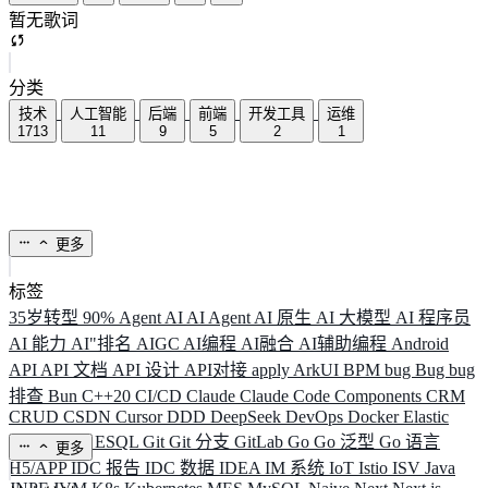
暂无歌词
分类
技术
人工智能
后端
前端
开发工具
运维
1713
11
9
5
2
1
更多
标签
35岁转型
90%
Agent
AI
AI Agent
AI 原生
AI 大模型
AI 程序员
AI 能力
AI"排名
AIGC
AI编程
AI融合
AI辅助编程
Android
API
API 文档
API 设计
API对接
apply
ArkUI
BPM
bug
Bug
bug
排查
Bun
C++20
CI/CD
Claude
Claude Code
Components
CRM
CRUD
CSDN
Cursor
DDD
DeepSeek
DevOps
Docker
Elastic
ELK
Elysia
ESQL
Git
Git 分支
GitLab
Go
Go 泛型
Go 语言
更多
H5/APP
IDC 报告
IDC 数据
IDEA
IM 系统
IoT
Istio
ISV
Java