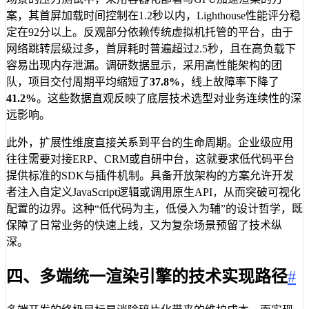
案，其首屏加载时间控制在1.2秒以内，Lighthouse性能评分稳
定在92分以上。反观部分依赖传统虚拟机托管的平台，由于
网络跳转层级过多，首屏耗时普遍超过2.5秒，且在高负载下
容易出现内存泄漏。调研数据显示，采用高性能架构的团
队，项目交付周期平均缩短了
37.8%
，线上故障率下降了
41.2%
。这些数据直观反映了底层技术选型对业务连续性的深
远影响。
此外，扩展性维度直接关系到平台的生命周期。企业级应用
往往需要对接ERP、CRM或自研中台，这就要求低代码平台
提供标准的SDK与插件机制。具备开放架构的方案允许开发
者注入自定义JavaScript逻辑或调用原生API，从而突破可视化
配置的边界。这种“低代码为主，低侵入为辅”的设计哲学，既
保障了日常业务的快速上线，又为复杂场景预留了技术纵
深。
四、多端统一渲染引擎的技术实现路径
#