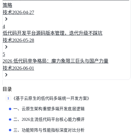
策略
技术
2026-04-27
4
低代码开发平台源码版本管理，迭代升级不踩坑
技术
2026-05-28
5
2026 低代码竞争格局：魔力象限三巨头与国产力量
技术
2026-06-01
目录
《基于云原生的低代码多端统一开发方案》
1
一、云原生架构重塑多端开发底层逻辑
二、2026主流低代码平台核心能力横评
三、功能矩阵与性能指标深度对比分析