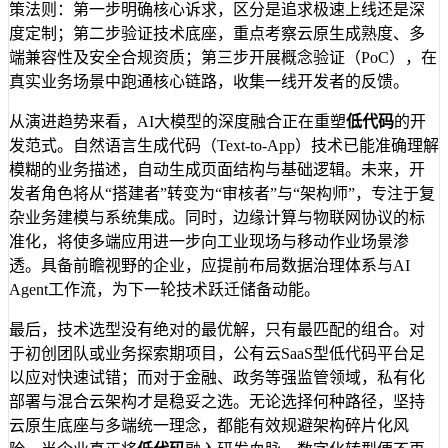
策法则：第一步明确核心诉求，区分是追求极速上线还是深
度定制；第二步验证技术底座，重点考察云原生成熟度、多
端兼容性及安全合规资质；第三步开展概念验证（PoC），在
真实业务场景中跑通核心链路，收集一线开发者的反馈。
从演进趋势来看，AI大模型的深度融合正在重塑
低代码
的开
发范式。自然语言生成代码（Text-to-App）技术已能准确理解
模糊的业务描述，自动生成页面结构与基础逻辑。未来，开
发者角色将从“搭建者”转变为“审核者”与“架构师”，专注于复
杂业务建模与系统集成。同时，边缘计算与物联网协议的标
准化，将使多端应用进一步向工业现场与移动作业场景渗
透。具备前瞻视野的企业，应提前布局数据治理体系与AI
Agent工作流，为下一轮技术跃迁储备动能。
最后，技术选型没有绝对的最优解，只有最匹配的组合。对
于初创团队或业务探索期项目，公有云SaaS型低代码平台足
以应对快速试错；而对于金融、政务等强监管领域，私有化
部署与混合云架构才是稳妥之选。无论选择何种路径，坚持
云原生底座与多端统一理念，都能有效规避架构碎片化风