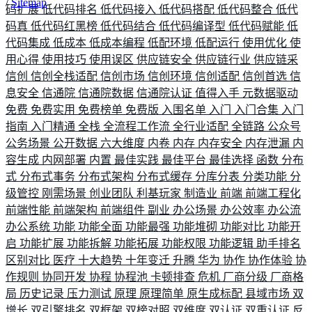
/
Sitemap
码扩展
低代码排名
低代码接入
低代码搭配
低代码整合
低代
码真
低代码红黑榜
低代码结合
低代码编译型
低代码赋能
低
代码集成
低成本
低成本编程
低配环境
低配运行
使用优化
使
用心得
使用技巧
使用误区
供应链安全
供应链行业
供应链采
信创
信创全栈适配
信创市场
信创环境
信创适配
信创首选
信
息安全
信通院
信通院数据
信通院认证
值得入手
元数据驱动
免费
免费实用
免费榜单
免费版
入围名单
入门
入门合集
入门
指南
入门精通
全栈
全流程工作流
全行业适配
全链路
公众号
公务场景
公开数据
六大维度
内卷
内存
内存安全
内存泄漏
内
容生成
内网部署
内置
最佳实践
最佳平台
最佳选择
函数
分布
式
分布式事务
分布式架构
分布式缓存
分库分表
分类功能
分
级管控
刚需场景
创业团队
利基玩家
制造业
前端
前端工程化
前端性能
前端架构
前端组件
副业
办公场景
办公效率
办公流
办公系统
功能
功能全面
功能最强
功能堆砌
功能对比
功能开
启
功能扩展
功能拆解
功能拓展
功能权限
功能逻辑
助手排名
区别对比
医疗
十大趋势
十年变迁
升腾
华为
协作
协作体验
协
作规则
协同开发
协程
协程池
卡顿排查
危机
厂商分级
厂商格
局
历史记录
压力测试
原理
原理简单
原生成标配
县域市场
双
增长
双引擎排名
双框架
双榜对照
双维度
双认证
双重认证
反