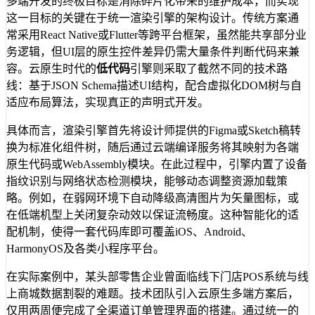
多端开发的终极目标是消除碎片化带来的维护成本，而实现
这一目标的关键在于统一渲染引擎的架构设计。传统方案通
常采用React Native或Flutter等跨平台框架，虽然能共享部分业
务逻辑，但UI层的原生控件差异仍需大量条件判断代码来兼
容。云原生时代的
低代码
引擎则采取了截然不同的技术路
线：基于JSON Schema描述UI结构，配合虚拟化DOM树与自
适应布局算法，实现真正的声明式开发。
具体而言，渲染引擎首先将设计师提供的Figma或Sketch稿转
换为标准化组件树，随后通过云端编译服务将其映射为各端
原生代码或WebAssembly模块。在此过程中，引擎内置了设备
指纹识别与网络状态检测模块，能够动态调整资源加载策
略。例如，在弱网环境下自动降级高清图片为矢量图标，或
在低端机型上关闭复杂动效以保证流畅度。这种智能化的适
配机制，使得一套代码库即可覆盖iOS、Android、
HarmonyOS及各类小程序平台。
在实际案例中，某头部零售企业曾面临线下门店POS系统与线
上商城数据割裂的难题。技术团队引入云原生多端方案后，
仅用两周便完成了全渠道订单管理界面的搭建。通过统一的