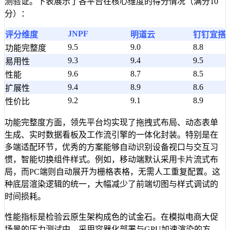
测验证。下表展示了各平台在核心维度的得分情况（满分10
分）：
JNPF
评分维度
明道云
钉钉宜搭
9.5
9.0
8.8
功能完整度
9.3
9.4
9.5
易用性
9.6
8.7
8.5
性能
9.4
8.9
8.6
扩展性
9.2
9.1
8.9
性价比
功能完整度方面，领先平台均实现了拖拽式布局、动态表单
生成、实时数据看板及工作流引擎的一体化封装。特别是在
多端适配环节，优秀的方案能够自动识别设备视口与交互习
惯，智能切换组件样式。例如，移动端默认采用卡片流式布
局，而PC端则自动展开为栅格表格，无需人工重复配置。这
种底层渲染逻辑的统一，大幅减少了前端切图与样式调试的
时间损耗。
性能指标是检验云原生架构成色的试金石。在模拟电商大促
场景的压力测试中，采用容器化部署与GPU加速渲染的方