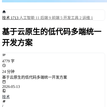
技术
1713
人工智能
11
后端
9
前端
5
开发工具
2
运维
1
基于云原生的低代码多端统一
开发方案
4779 字
24 分钟
基于云原生的低代码多端统一开发方案
2026-05-13
技术
/