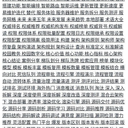
搭建功能
智能编排
智能路由
智能运维
更新管理
更新速度
更
易维护迭代
替代
服务体验
服务器维护
服务拆分
服务测评
服
务网格
未来
未来五年
未来发展
未来趋势
本地部署
术语大全
权威排名
权威推荐
权威机构发布
权威榜单
权威背书
权威解
读
权限
权限体系
权限批量配置
权限日志
权限继承
权限设置
权限配置
权限隔离
极简用法
构建
架构
架构原则
架构师
架构
师复盘
架构演进
架构规划
架构设计
查询
标准定义
标准解读
校园教务
校园数字化
核心价值
核心功能
核心指标
核心架构
核心结论
案例分享
梯队划分
梯队洗牌
检索应用
榜单
模块化
模型
模板
模板丰富
模板复用
模板数量
模板管理
模板结合
横
向对比
死信队列
流程审批
流程引擎
流程演示
流程管理
流程
自动
流转体系
流量治理
流量演进
测评
测评对比
测评结果
测
试排名
测试环境
海外热门
消息推送
消息队列
淘汰
深入
深入
拆解
深度
深度使用
深度拆解
深度改造
深度测评
混合云架构
下
混合部署
渗透率
渲染优化
渲染引擎
源码
源码交付
源码优
化
源码分享
源码剖析
源码学习
源码对比
源码推荐
源码改造
源码结构
源码解读
源码调试
满意度
漏洞扫描
漏洞检测
潜力
推荐
灵活配置
热门平台
爆发
版本区别
版本发布
版本回滚
版