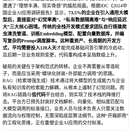
遭遇了“理想丰满、现实骨感”的尴尬局面。根据IDC《2024中
国企业AI应用调研报告》显示，
73.5%
的企业在引入通用大模
型后，直接面对“幻觉率高”、“私有数据隔离难”与“响应延迟
大”三大核心困境。传统的全栈开发模式要求团队自行搭建爬
虫清洗管道、训练Embedding模型、配置向量数据库，并编
写复杂的Prompt调度脚本。这种重资产、长周期的开发方
式，平均需要投入
120人天
才能完成基础问答引擎的冷启动，
且后期一旦业务规则变更，代码重构成本呈指数级上升。
破局的关键在于架构范式的转移。企业不再需要从零造轮
子，而是应当采用“模块化拼装+外部能力调用”的思路。
RAG（检索增强生成）技术通过将大模型的生成能力与企业
私有知识库的检索能力解耦，从根本上遏制了幻觉问题。而
将RAG链路与
低代码
平台结合，则实现了技术栈的降维打
击。平台方已预先封装好文档解析、向量化、相似度匹配与
大模型调用的标准接口，业务人员与技术负责人只需关注数
据流向与权限控制，无需深陷底层算法细节。这种“开箱即用”
的工程化思维，正在重塑企业AI应用的交付标准。