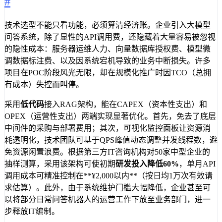
#
技术选型不能只看功能，必须算清经济账。企业引入大模型
问答系统，除了显性的API调用费，还隐藏着大量容易被忽视
的隐性成本：服务器运维人力、向量数据库授权费、模型微
调数据标注费、以及因系统宕机导致的业务中断损失。许多
项目在POC阶段风光无限，却在规模化推广时因TCO（总拥
有成本）失控而叫停。
采用
低代码
接入RAG架构，能在CAPEX（资本性支出）和
OPEX（运营性支出）两端实现显著优化。首先，免去了底层
中间件的采购与部署费用；其次，可视化监控面板让资源消
耗透明化，技术团队可基于QPS峰值动态调整并发线程数，避
免资源闲置浪费。根据第三方IT咨询机构对50家中型企业的
抽样测算，采用该架构可使初期
研发投入降低60%
，单月API
调用成本可精准控制在**¥2,000以内**（按日均1万次有效请
求估算）。此外，由于系统维护门槛大幅降低，企业甚至可
以将部分日常问答机器人的运营工作下放至业务部门，进一
步释放IT编制。