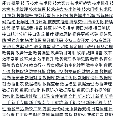
能力
批量
技巧
技术
技术债
技术实力
技术新趋势
技术标准
技
术栈
技术管理
技术编程
技术趋势
技术路线
技术门槛
技术风
口
技能
技能提升
技能转型
投入回报
报告解读
拆解
拆解低代
码
拒绝
拓展性
拖拽开发
拖拽式搭建
持续交付
持续优化
持续
迭代
指南
挑战者
排名
排查
排行榜
接单
接口对接
接口测试
接口耗时分析
接口集成
推荐
提效思路
插件更新
搭建
搭建思
路
搭建方案
搭建流程
撕开低代码
支持二次开发
支持多端开
发
改造方案
政企
政企选型
政企采购
政企项目
政务
政务合规
政务类
政务行业
政务选型
政务项目可用
故障
故障排查
效率
效率变革
效率对比
效率提升
教务管理
教学思路
教程
教育全
覆盖
教育机构
教育行业
教育领域
数字化转型
数字孪生
数据
互通
数据保护
数据分析
数据可视
数据备份
数据大屏
数据孤
岛
数据安全
数据对接
数据库
数据库优化
数据库设计
数据库
锁
数据报表
数据权限
数据查看
数据模型
数据治理
数据清理
数据看板
数据自动化
数据防护
数据隐私
数据集成
数据验证
数智化
整体规划
整洁代码
文件资源
文档
新人培训
新手
新手
上手
新手专属
新手指南
新手避坑
新手都会犯
新旧迁移
新特
性
新锐产品
新锐厂商
方案
无代码
无服务器架构
日常运维
日
志分析
日志收集
时间序列
易用度
普及
智能化
智能开发
智能