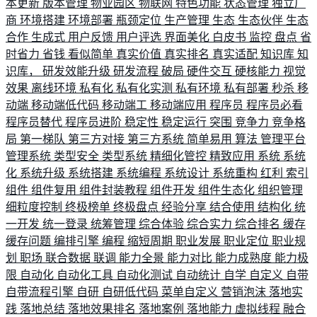
本更新
版本管理
物业园区
物联网
特色功能
状态管理
独立厂
商
环境搭建
环境部署
瓶颈定位
生产管理
生态
生态伙伴
生态
合作
生成式
用户反馈
用户评选
界面美化
白皮书
监控
盘点
省
时省力
省钱
看似简单
真实价值
真实排名
真实适配
知识库
知
识库，
研发效能升级
研发流程
破局
硬件交互
硬核能力
视觉
效果
离线环境
私有化
私有化实测
私有环境
私有部署
秒杀
移
动端
移动端低代码
移动端工
移动端应用
程序员
程序员必看
程序员替代
程序员进阶
稳定性
稳定运行
突围
竞争力
竞争格
局
第一梯队
第三方对接
第三方系统
简单易用
算法
管理平台
管理系统
类型安全
类型系统
精细化管控
精致应用
系统
系统
化
系统升级
系统搭建
系统编程
系统设计
系统重构
红利
索引
组件
组件复用
组件封装教程
组件开发
组件生态化
组织管理
细粒度控制
终极榜单
终极盘点
经验分享
结合使用
结构化
统
一开发
统一登录
统筹管理
综合体验
综合实力
综合排名
缓存
缓存问题
编排引擎
编程
缩短周期
职业发展
职业定位
职业规
划
职场
联合数据
联调
能力全景
能力对比
能力成熟度
能力极
限
自动化
自动化工具
自动化测试
自动统计
自学
自定义
自带
自带流程引擎
自研
自研低代码
菜单自定义
营销泡沫
落地实
践
落地总结
落地效果排名
落地案例
落地能力
虚拟线程
融合