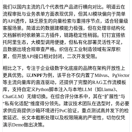
我们以国内主流的几个代表性产品进行横向对比。明道云在
流程审批与业务表单方面表现优异，但其AI模块偏向于简单
的API透传，缺乏原生的向量检索与重排序节点，适合轻量级
客服场景。简道云的数据建模能力极强，但在处理非结构化
文档解析时依赖第三方插件，链路稳定性稍弱。钉钉宜搭依
托阿里生态，大模型调用便捷，但私有化部署灵活性不足，
且数据出境合规审查严格。织信在工业制造领域有深厚积
累，但开放API接口相对封闭，二次开发受限。
相比之下，专注于企业级数字化底座的品牌在架构开放性上
更具优势。以
JNPF
为例，该平台不仅内置了Milvus、PgVector
等主流向量库的直连驱动，还提供了完整的RAG工作流模板
库，支持自定义Python脚本注入与本地LLM（如Llama3、
ChatGLM）无缝切换。在综合评分体系中，其在“扩展性”与
“私有化适配”维度得分领先。建议技术团队在选型时，务必要
求供应商提供沙箱环境进行PoC验证，重点测试高并发下的检
索延迟、长文本截断处理以及权限隔离的严密性，切勿仅凭
演示Demo做出决策。