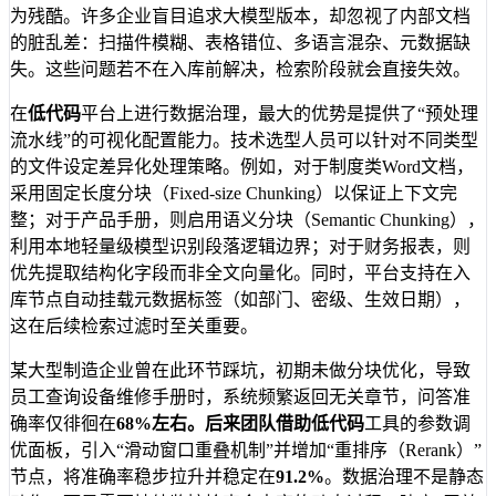
为残酷。许多企业盲目追求大模型版本，却忽视了内部文档
的脏乱差：扫描件模糊、表格错位、多语言混杂、元数据缺
失。这些问题若不在入库前解决，检索阶段就会直接失效。
在
低代码
平台上进行数据治理，最大的优势是提供了“预处理
流水线”的可视化配置能力。技术选型人员可以针对不同类型
的文件设定差异化处理策略。例如，对于制度类Word文档，
采用固定长度分块（Fixed-size Chunking）以保证上下文完
整；对于产品手册，则启用语义分块（Semantic Chunking），
利用本地轻量级模型识别段落逻辑边界；对于财务报表，则
优先提取结构化字段而非全文向量化。同时，平台支持在入
库节点自动挂载元数据标签（如部门、密级、生效日期），
这在后续检索过滤时至关重要。
某大型制造企业曾在此环节踩坑，初期未做分块优化，导致
员工查询设备维修手册时，系统频繁返回无关章节，问答准
确率仅徘徊在
68%
左右。后来团队借助
低代码
工具的参数调
优面板，引入“滑动窗口重叠机制”并增加“重排序（Rerank）”
节点，将准确率稳步拉升并稳定在
91.2%
。数据治理不是静态