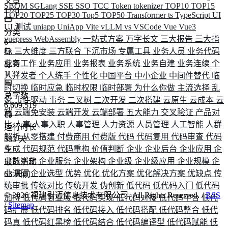
文章
SBOM
SGLang
SSE
SSO
TCC
Token
tokenizer
TOP10
TOP15
1741
TOP20
TOP25
TOP30
Top5
TOP50
Transformer
ts
TypeScript
UI
UI 测试
uniapp
UniApp
Vite
vLLM
vs
VSCode
Vue
Vue3
分类
vuepress
WebAssembly
一站式方案
万字长文
三大报告
三大指
6
标
三大维度
三方联合
下沉市场
专属工具
业务人员
业务代码
业务工作
业务应用
业务报表
业务系统
业务自建
业务连续
个
标签
1132
人开发者
个人练手
个性化
中国平台
中小企业
中间件替代
临
时切换
临时应急
临时权限
临时部署
为什么你做
主流选择
乱
总字数
象
事件驱动
事务
二叉树
二次开发
二次搭建
云原生
云成本
云
6,609,519
端
云端免安装
云端开发
云端部署
五大能力
交叉验证
产品对
比
人事
人事入职
人事管理
人力资源
人员管理
人工智能
人群
运行时长
解析
从零搭建
付费商用
付费版
代码
代码复用
代码审查
代码
583
天
生成
代码规范
代码重构
价值判断
企业
企业后台
企业应用
企
业数字化
企业服务
企业架构
企业级
企业级应用
企业规模
企
最后活动
业调研
企业选型
优势
优化
优化方案
优化解决方案
优缺点
传
63
天前
统审批
传统对比
传统开发
伪创新
低代码
低代码入门
低代码
©
2026
福建引迈信息技术有限公司. All Rights Reserved. /
RSS
加持
低代码商业版
低代码实现
低代码对接
低代码平台
低代
/
Sitemap
码扩展
低代码排名
低代码接入
低代码搭配
低代码整合
低代
码真
低代码红黑榜
低代码结合
低代码编译型
低代码赋能
低