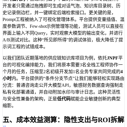
开发者只需通过拖拽即可生成对话气泡、知识库目录树、历
史记录侧边栏，并一键绑定后端检索接口。更关键的是，
Prompt工程被纳入了可视化管理体系。平台提供变量插值、温
度参数调节、Few-shot示例管理等功能，测试人员可以直接在
界面上输入不同Query，实时观察大模型的输出变化，并进行
A/B测试对比。这种“所见即所得”的调试体验，极大降低了提
示词工程的试错成本。
以我们团队近期落地的供应链知识库项目为例，依托
JNPF
平
台的可视化编排能力，我们将原本需要3名全栈工程师协作一
个月的任务，压缩至2名初级开发加1名业务专家共同完成的
4
小时
内。平台提供的“条件分支节点”让我们能够轻松实现路由
分流：普通咨询走公开大模型API，敏感财务数据查询强制走
私有化部署通道，并自动附加水印与审计日志。这种灵活性
与安全性兼备的架构，正是
低代码
赋能企业敏捷创新的典型
缩影。
五、成本效益测算：隐性支出与ROI拆解