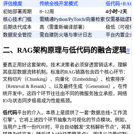
评估维度
传统全栈开发模式
低代码+RA
初始部署周期
8~12周
4小时~2天
核心技术门槛
需精通Python/PyTorch/向量检索
仅需基础逻
后期迭代成本
高（需重新编译部署）
极低（可视
数据安全管控
需自建防火墙与审计日志
平台内置企业
二、RAG架构原理与低代码的融合逻辑
#
要真正用好这套架构，技术决策者必须穿透营销话术，理解
其底层数据流转机制。标准的RAG链路包含四个核心环节：
文档切片（Chunking）、向量化（Embedding）、检索排序
（Retrieval & Rerank）、以及最终生成（Generation）。在传
统开发中，这四个环节往往由不同的微服务独立承担，网络
IO与状态同步极易成为性能瓶颈。
低代码
平台的介入，本质上是提供了一套“数据总线+工作流
引擎”。它将上述四个环节抽象为可视化的节点模块。例如，
当用户上传一份PDF时，平台自动触发“文档解析节点”，将其