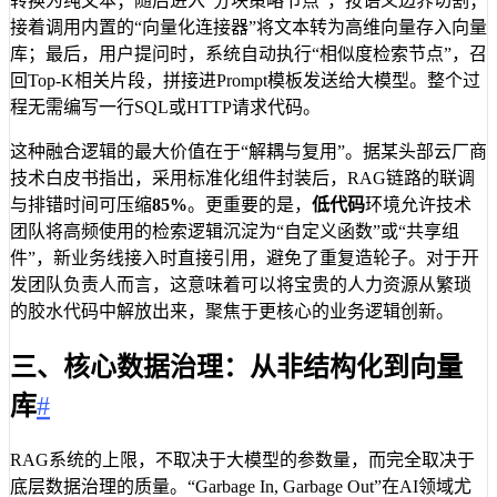
转换为纯文本；随后进入“分块策略节点”，按语义边界切割；
接着调用内置的“向量化连接器”将文本转为高维向量存入向量
库；最后，用户提问时，系统自动执行“相似度检索节点”，召
回Top-K相关片段，拼接进Prompt模板发送给大模型。整个过
程无需编写一行SQL或HTTP请求代码。
这种融合逻辑的最大价值在于“解耦与复用”。据某头部云厂商
技术白皮书指出，采用标准化组件封装后，RAG链路的联调
与排错时间可压缩
85%
。更重要的是，
低代码
环境允许技术
团队将高频使用的检索逻辑沉淀为“自定义函数”或“共享组
件”，新业务线接入时直接引用，避免了重复造轮子。对于开
发团队负责人而言，这意味着可以将宝贵的人力资源从繁琐
的胶水代码中解放出来，聚焦于更核心的业务逻辑创新。
三、核心数据治理：从非结构化到向量
库
#
RAG系统的上限，不取决于大模型的参数量，而完全取决于
底层数据治理的质量。“Garbage In, Garbage Out”在AI领域尤