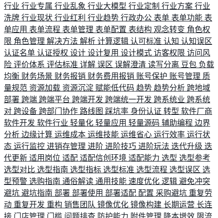
行业
行业专属
行业乱象
行业大模型
行业定制
行业方案
行业
洗牌
行业现状
行业红利
行业趋势
行政办公
表单
表单功能
表
单应用
表单流程
表单管理
表单配置
表结构
观念转变
角色权
限
角色管理
解决方法
解析
计算逻辑
认可标准
认知
认知误区
认证名单
认证授权
设计
设计复用
设计模式
访客权限
访问风
险
评价体系
评估标准
详解
误区
误解澄清
读写分离
豆包
负载
均衡
财务场景
财务报销
财务费用报销
账号保护
账号管理
质
量规范
资源加载
资源沉淀
赋能低代码
趋势
趋势分析
跨地域
部署
跨端
跨端平台
跨端开发
跨端统一开发
跨系统业
跨系统
对
跨设备
跨部门协作
路线图
踩坑率
身份认证
转型
软件厂商
软件开发
软件行业
轻量化
轻量应用
轻量源码
辅助编程
边界
分析
边缘计算
运维成本
运维技能
运维省心
运行效率
运行状
态
运行监控
进销存管理
进阶
进阶技巧
进阶玩法
迭代升级
迭
代更新
适用岗位
适配
适配信创环境
适配能力
选型
选型参考
选型对比
选型指南
选型指标
选型标准
选型流程
选型误区
选
型预警
选购指南
通俗解读
通用技能
速度优化
逻辑
避免冲突
避坑
避坑指南
部署
部署使用
部署适配
配置
采购避坑
重复劳
动
重复开发
重构
销售团队
镜像优化
镜像构建
长期运营
长连
接
门店管理
门槛
问题排查
防护能力
附件管理
降本增效
限流