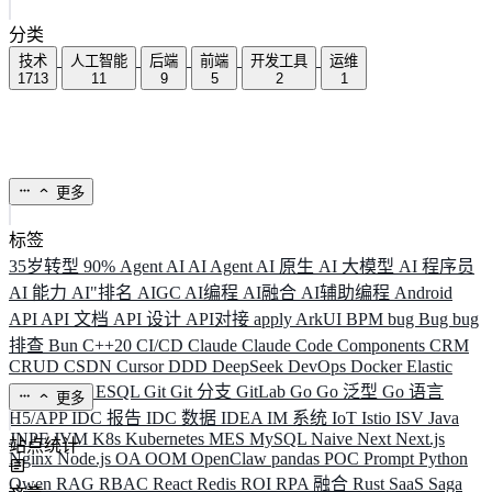
分类
技术
人工智能
后端
前端
开发工具
运维
1713
11
9
5
2
1
更多
标签
35岁转型
90%
Agent
AI
AI Agent
AI 原生
AI 大模型
AI 程序员
AI 能力
AI"排名
AIGC
AI编程
AI融合
AI辅助编程
Android
API
API 文档
API 设计
API对接
apply
ArkUI
BPM
bug
Bug
bug
排查
Bun
C++20
CI/CD
Claude
Claude Code
Components
CRM
CRUD
CSDN
Cursor
DDD
DeepSeek
DevOps
Docker
Elastic
ELK
Elysia
ESQL
Git
Git 分支
GitLab
Go
Go 泛型
Go 语言
更多
H5/APP
IDC 报告
IDC 数据
IDEA
IM 系统
IoT
Istio
ISV
Java
JNPF
JVM
K8s
Kubernetes
MES
MySQL
Naive
Next
Next.js
站点统计
Nginx
Node.js
OA
OOM
OpenClaw
pandas
POC
Prompt
Python
Qwen
RAG
RBAC
React
Redis
ROI
RPA 融合
Rust
SaaS
Saga