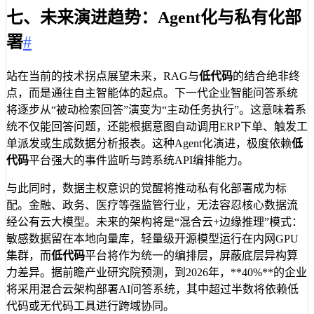
七、未来演进趋势：Agent化与私有化部
署
#
站在当前的技术拐点展望未来，RAG与
低代码
的结合绝非终
点，而是通往自主智能体的起点。下一代企业智能问答系统
将逐步从“被动检索回答”演变为“主动任务执行”。这意味着系
统不仅能回答问题，还能根据意图自动调用ERP下单、触发工
单派发或生成数据分析报表。这种Agent化演进，极度依赖
低
代码
平台强大的事件监听与跨系统API编排能力。
与此同时，数据主权意识的觉醒将推动私有化部署成为标
配。金融、政务、医疗等强监管行业，无法容忍核心数据流
经公有云大模型。未来的架构将是“混合云+边缘推理”模式：
敏感数据留在本地向量库，轻量级开源模型运行在内网GPU
集群，而
低代码
平台将作为统一的编排层，屏蔽底层异构算
力差异。据前瞻产业研究院预测，到2026年，**40%**的企业
将采用混合云架构部署AI问答系统，其中超过半数将依赖低
代码或无代码工具进行跨域协同。