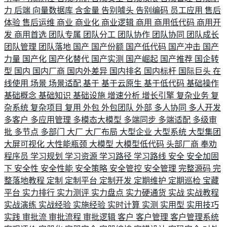
力
后端
向量数据库
含金量
告别噱头
告别编码
员工应用
售后
体验
售后运维
商业
商业化
商业逻辑
商用
商用低代码
商用开
发
商用首选
团队专属
团队分工
团队协作
团队协同
团队成长
团队管理
团队落地
国产
国产份额
国产低代码
国产冲击
国产
力量
国产化
国产化替代
国产实测
国产崛起
国产推荐
国企转
型
国内
国内厂商
国内外差异
国内排名
国内标杆
国际巨头
在
线使用
场景
场景适配
基于
基于云原生
基于低代码
基础操作
基础概念
基础知识
基础设施
增速分析
增长引擎
复杂业务
复
杂系统
复杂项目
复用
外包
外包团队
外部
多人协同
多人开发
多客户
多应用管理
多模态大模型
多端同步
多端适配
多级审
批
多节点
多部门
大厂
大厂布局
大型企业
大型系统
大型集团
大屏可视化
大性能瓶颈
大模型
大模型低代码
头部厂商
奉劝
程序员
学习规划
学习资源
学习路径
学习路线
安全
安全加固
下
安全性
安全性能
安全策略
安全管控
安全管理
完整源码
完
整落地教程
定制
定制平台
定制开发
定期维护
定期巡检
宝藏
平台
实力排行
实力测评
实力盘点
实力硬通货
实战
实战教程
实战演练
实战经验
实施经验
实时计算
实测
实用型
实用技巧
实践
审批流
审批流程
审批逻辑
客户
客户管理
客户管理系统