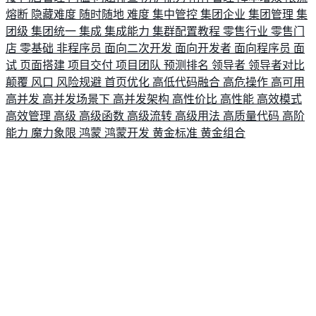
熔断
隐藏难度
随时随地
难度
集中管控
集团企业
集团管理
集
团级
集团统一
集成
集成能力
集群配置教程
零售行业
零售门
店
零基础
非程序员
面向二次开发
面向开发者
面向程序员
面
试
页面搭建
项目交付
项目团队
预测排名
领导者
领导者对比
颠覆
风口
风险规避
首页优化
高低代码融合
高危操作
高可用
高并发
高并发场景下
高并发架构
高性价比
高性能
高效模式
高效管理
高级
高级函数
高级流转
高级用法
高质量代码
高阶
能力
魔力象限
鸿蒙
鸿蒙开发
黄金标准
黄金组合