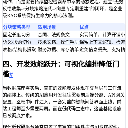
动作，而是需要持续监控检索命中率的动态过程。建立“无效
反馈收集->分块策略迭代->向量库定期重建”的闭环，是企业
级RAG系统保持生命力的核心法则。
分块策略类型
适用场景
优点
固定长度切分
合同、法规条文
实现简单，计算开销小
语义/段落切分
技术文档、操作手册
保留上下文逻辑，检索
表格/结构化提取
财务数据、库存清单
避免信息丢失，支持精
四、开发效能跃升：可视化编排降低门
槛
#
当数据底座夯实后，真正的效能爆发体现在交互层与工作流
的编排上。传统的AI应用开发往往需要前后端分离、API网关
配置、鉴权中间件注入，一套完整的智能问答界面上线，前
端工程师至少需要两周。而在
低代码
生态中，这些基础设施
已被彻底抽象。
现代
低代码
平台通常内置了丰富的UI组件库与AI专属控件。