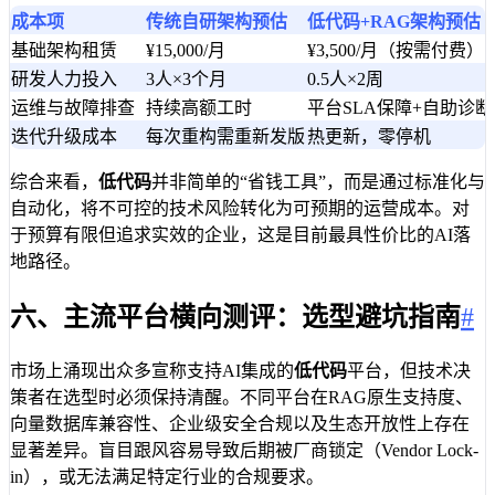
成本项
传统自研架构预估
低代码+RAG架构预估
基础架构租赁
¥15,000/月
¥3,500/月（按需付费）
研发人力投入
3人×3个月
0.5人×2周
运维与故障排查
持续高额工时
平台SLA保障+自助诊断
迭代升级成本
每次重构需重新发版
热更新，零停机
综合来看，
低代码
并非简单的“省钱工具”，而是通过标准化与
自动化，将不可控的技术风险转化为可预期的运营成本。对
于预算有限但追求实效的企业，这是目前最具性价比的AI落
地路径。
六、主流平台横向测评：选型避坑指南
#
市场上涌现出众多宣称支持AI集成的
低代码
平台，但技术决
策者在选型时必须保持清醒。不同平台在RAG原生支持度、
向量数据库兼容性、企业级安全合规以及生态开放性上存在
显著差异。盲目跟风容易导致后期被厂商锁定（Vendor Lock-
in），或无法满足特定行业的合规要求。