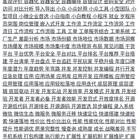
客观评价
容器化
容器安全
容器编排
容错设计
密码安全
对外
访问
对比分析
导入导出
小众
小众好用
小众工具
小型团队
小
型项目
小微企业首选
小白指南
小白教程
小程序
就业
岁程序
员突围
岗位管理
嵌入式开发
工作流
工作流定
工作流异
工作
流日
工作流权
工作流版
工具
工单
工单服务结合
工单系统
工
厂生产
差距分析
市场
市场份额
市场地位
市场数据
市场洞察
市场爆发
市场规模
市场集中度
市场预测
布局
常见问题
干货
平台
平台优势
平台安全
平台对比
平台排名
平台推荐
平台搭
建
平台清单
平台盘点
平台追赶
平民玩家
平稳升级
年度口碑
年度潜力
年度趋势
年弯路
并发
并发控制
并发编程
并行开发
应急处理
应用
应用场景
应用库
应用开发
应用模板
应用管控
应用管理
应用落地
应用轻松落地
应用迭代
底层原理
底层逻
辑
底层驱动
开发
开发实战
开发效率
开发模式
开发真
开发经
验
开发者
开发者必备
开发者效能
开发范式
开放度排名
开源
开源低代码
开源排名
开源源码
开源首选
异步编程
录入系统
微信
微信生态
微服务
微服务迁移
快速定位
快速搭建
快速检
索
快速落地
性价比
性价比出众
性能
性能优化
性能对比
性能
提升
性能调优
愿景完整性
慢查询
成熟度
成长
战略差异
手写
手机系统
打包构建
执行能力
扩展性
扩展机制
扩展维护
扩展