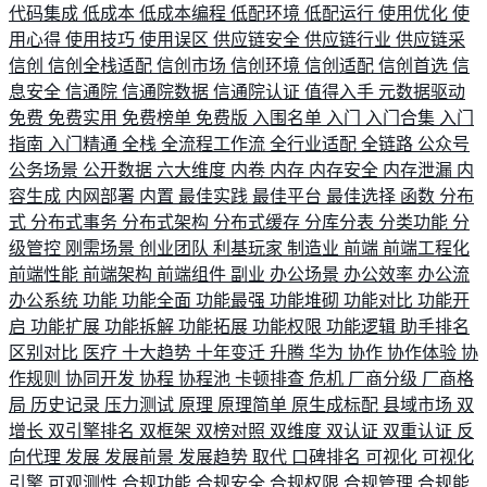
代码集成
低成本
低成本编程
低配环境
低配运行
使用优化
使
用心得
使用技巧
使用误区
供应链安全
供应链行业
供应链采
信创
信创全栈适配
信创市场
信创环境
信创适配
信创首选
信
息安全
信通院
信通院数据
信通院认证
值得入手
元数据驱动
免费
免费实用
免费榜单
免费版
入围名单
入门
入门合集
入门
指南
入门精通
全栈
全流程工作流
全行业适配
全链路
公众号
公务场景
公开数据
六大维度
内卷
内存
内存安全
内存泄漏
内
容生成
内网部署
内置
最佳实践
最佳平台
最佳选择
函数
分布
式
分布式事务
分布式架构
分布式缓存
分库分表
分类功能
分
级管控
刚需场景
创业团队
利基玩家
制造业
前端
前端工程化
前端性能
前端架构
前端组件
副业
办公场景
办公效率
办公流
办公系统
功能
功能全面
功能最强
功能堆砌
功能对比
功能开
启
功能扩展
功能拆解
功能拓展
功能权限
功能逻辑
助手排名
区别对比
医疗
十大趋势
十年变迁
升腾
华为
协作
协作体验
协
作规则
协同开发
协程
协程池
卡顿排查
危机
厂商分级
厂商格
局
历史记录
压力测试
原理
原理简单
原生成标配
县域市场
双
增长
双引擎排名
双框架
双榜对照
双维度
双认证
双重认证
反
向代理
发展
发展前景
发展趋势
取代
口碑排名
可视化
可视化
引擎
可观测性
合规功能
合规安全
合规权限
合规管理
合规能