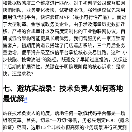
和数据敏感度三个维度进行匹配。对于初创型公司或互联网
快消团队，业务变化极快，试错成本低，强烈建议优先采用
商用
低代码平台，快速验证MVP（最小可行性产品）。而对
于大型制造、金融或政务类企业，由于涉及海量历史数据迁
移、严格的合规审计以及高度定制化的工业物联网协议，
自
研
或混合架构可能更具长期优势。我们曾服务的一家连锁零
售客户，初期用简道云搭建了门店巡店系统，三个月后业务
量激增，便平滑升级至织信平台承接核心交易链路。这种“小
步快跑、按需演进”的路径，既避免了早期过度投资，又保证
了后期的扩展弹性。关键在于明确现阶段的核心诉求：是求
快，还是求稳？
七、避坑实战录：技术负责人如何落地
最优解
#
站在技术负责人的角度，落地任何一款
低代码
平台都是一场
组织变革。首先，切忌“一刀切”采购，务必先划定POC（概念
验证）范围，选取1-2个非核心但高频的业务场景进行灰度测