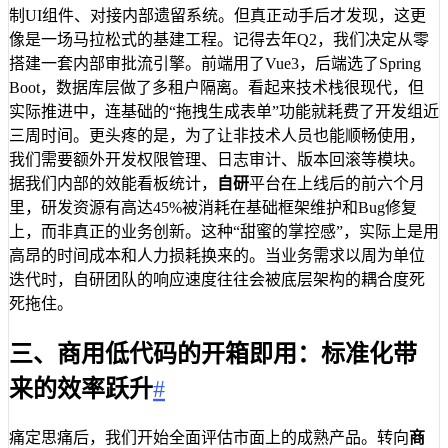
制UI组件、对接内部遗留系统。但真正动手后才发现，这更
像是一场马拉松式的基建工程。记得去年Q2，我们决定从零
搭建一套内部审批流引擎。前端用了Vue3，后端选了Spring
Boot，数据库层做了多租户隔离。看起来技术栈很现代，但
实际推进中，连基础的“拖拽生成表单”功能就耗费了开发组近
三周时间。更头疼的是，为了让非技术人员也能顺畅使用，
我们需要额外开发权限管理、日志审计、版本回滚等模块。
据我们内部的效能看板统计，
自研
平台在上线后的前六个月
里，研发资源有高达45%被消耗在基础框架维护和Bug修复
上，而非真正的业务创新。这种“甜蜜的掌控感”，实际上是用
高昂的时间成本和人力损耗换来的。当业务需求以周为单位
迭代时，自研团队的响应速度往往会被底层架构的耦合度死
死拖住。
三、商用低代码的开箱即用：标准化带
来的效率跃升
#
痛定思痛后，我们开始全面评估市面上的成熟产品。转向
商