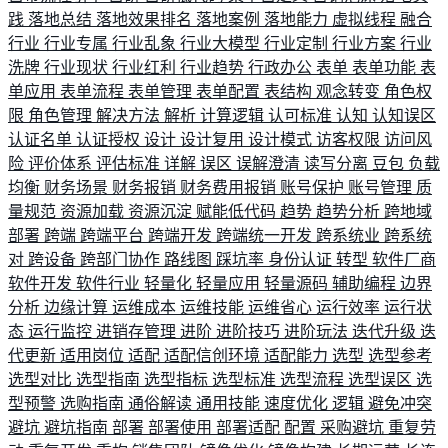
践
落地总结
落地效果排名
落地案例
落地能力
虚拟线程
融合
行业
行业专属
行业乱象
行业大模型
行业定制
行业方案
行业
洗牌
行业现状
行业红利
行业趋势
行政办公
表单
表单功能
表
单应用
表单流程
表单管理
表单配置
表结构
观念转变
角色权
限
角色管理
解决方法
解析
计算逻辑
认可标准
认知
认知误区
认证名单
认证授权
设计
设计复用
设计模式
访客权限
访问风
险
评价体系
评估标准
详解
误区
误解澄清
读写分离
豆包
负载
均衡
财务场景
财务报销
财务费用报销
账号保护
账号管理
质
量规范
资源加载
资源沉淀
赋能低代码
趋势
趋势分析
跨地域
部署
跨端
跨端平台
跨端开发
跨端统一开发
跨系统业
跨系统
对
跨设备
跨部门协作
路线图
踩坑率
身份认证
转型
软件厂商
软件开发
软件行业
轻量化
轻量应用
轻量源码
辅助编程
边界
分析
边缘计算
运维成本
运维技能
运维省心
运行效率
运行状
态
运行监控
进销存管理
进阶
进阶技巧
进阶玩法
迭代升级
迭
代更新
适用岗位
适配
适配信创环境
适配能力
选型
选型参考
选型对比
选型指南
选型指标
选型标准
选型流程
选型误区
选
型预警
选购指南
通俗解读
通用技能
速度优化
逻辑
避免冲突
避坑
避坑指南
部署
部署使用
部署适配
配置
采购避坑
重复劳