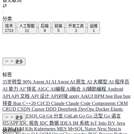
暂无歌词
分类
技术
人工智能
后端
前端
开发工具
运维
1713
11
9
5
2
1
更多
标签
35岁转型
90%
Agent
AI
AI Agent
AI 原生
AI 大模型
AI 程序员
AI 能力
AI"排名
AIGC
AI编程
AI融合
AI辅助编程
Android
API
API 文档
API 设计
API对接
apply
ArkUI
BPM
bug
Bug
bug
排查
Bun
C++20
CI/CD
Claude
Claude Code
Components
CRM
CRUD
CSDN
Cursor
DDD
DeepSeek
DevOps
Docker
Elastic
ELK
Elysia
ESQL
Git
Git 分支
GitLab
Go
Go 泛型
Go 语言
更多
H5/APP
IDC 报告
IDC 数据
IDEA
IM 系统
IoT
Istio
ISV
Java
JNPF
JVM
K8s
Kubernetes
MES
MySQL
Naive
Next
Next.js
站点统计