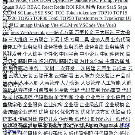
Nginx
Node.js
OA
OOM
OpenClaw
pandas
POC
Prompt
Python
Qwen
RAG
RBAC
React
Redis
ROI
RPA 融合
Rust
SaaS
Saga
文章
SBOM
SGLang
SSE
SSO
TCC
Token
tokenizer
TOP10
TOP15
1741
TOP20
TOP25
TOP30
Top5
TOP50
Transformer
ts
TypeScript
UI
UI 测试
uniapp
UniApp
Vite
vLLM
vs
VSCode
Vue
Vue3
分类
vuepress
WebAssembly
一站式方案
万字长文
三大报告
三大指
6
标
三大维度
三方联合
下沉市场
专属工具
业务人员
业务代码
业务工作
业务应用
业务报表
业务系统
业务自建
业务连续
个
标签
1132
人开发者
个人练手
个性化
中国平台
中小企业
中间件替代
临
时切换
临时应急
临时权限
临时部署
为什么你做
主流选择
乱
总字数
象
事件驱动
事务
二叉树
二次开发
二次搭建
云原生
云成本
云
6,609,519
端
云端免安装
云端开发
云端部署
五大能力
交叉验证
产品对
比
人事
人事入职
人事管理
人力资源
人员管理
人工智能
人群
运行时长
解析
从零搭建
付费商用
付费版
代码
代码复用
代码审查
代码
586
天
生成
代码规范
代码重构
价值判断
企业
企业后台
企业应用
企
业数字化
企业服务
企业架构
企业级
企业级应用
企业规模
企
最后活动
业调研
企业选型
优势
优化
优化方案
优化解决方案
优缺点
传
65
天前
统审批
传统对比
传统开发
伪创新
低代码
低代码入门
低代码
©
2026
福建引迈信息技术有限公司. All Rights Reserved. /
RSS
加持
低代码商业版
低代码实现
低代码对接
低代码平台
低代
/
Sitemap
码扩展
低代码排名
低代码接入
低代码搭配
低代码整合
低代