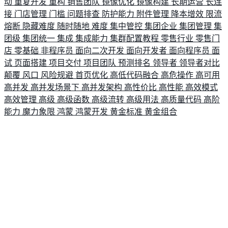
动
重复开发
重构
销售团队
镜像优化
镜像构建
长期运营
长连
接
门店管理
门槛
问题排查
防护能力
附件管理
降本增效
限流
熔断
隐藏难度
随时随地
难度
集中管控
集团企业
集团管理
集
团级
集团统一
集成
集成能力
集群配置教程
零售行业
零售门
店
零基础
非程序员
面向二次开发
面向开发者
面向程序员
面
试
页面搭建
项目交付
项目团队
预测排名
领导者
领导者对比
颠覆
风口
风险规避
首页优化
高低代码融合
高危操作
高可用
高并发
高并发场景下
高并发架构
高性价比
高性能
高效模式
高效管理
高级
高级函数
高级流转
高级用法
高质量代码
高阶
能力
魔力象限
鸿蒙
鸿蒙开发
黄金标准
黄金组合