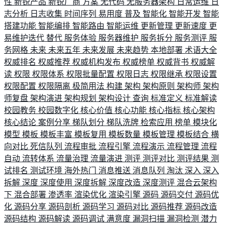
性
新锐产品
新锐厂商
方案
无代码
无服务器架构
日常运维
日
志分析
日志收集
时间序列
易用度
普及
智能化
智能开发
智能
搭建功能
智能编排
智能路由
智能运维
更新管理
更新速度
更
易维护迭代
替代
服务体验
服务器维护
服务拆分
服务测评
服
务网格
未来
未来五年
未来发展
未来趋势
本地部署
术语大全
权威排名
权威推荐
权威机构发布
权威榜单
权威背书
权威解
读
权限
权限体系
权限批量配置
权限日志
权限继承
权限设置
权限配置
权限隔离
极简用法
构建
架构
架构原则
架构师
架构
师复盘
架构演进
架构规划
架构设计
查询
标准定义
标准解读
校园教务
校园数字化
核心价值
核心功能
核心指标
核心架构
核心结论
案例分享
梯队划分
梯队洗牌
检索应用
榜单
模块化
模型
模板
模板丰富
模板复用
模板数量
模板管理
模板结合
横
向对比
死信队列
流程审批
流程引擎
流程演示
流程管理
流程
自动
流转体系
流量治理
流量演进
测评
测评对比
测评结果
测
试排名
测试环境
海外热门
消息推送
消息队列
淘汰
深入
深入
拆解
深度
深度使用
深度拆解
深度改造
深度测评
混合云架构
下
混合部署
渗透率
渲染优化
渲染引擎
源码
源码交付
源码优
化
源码分享
源码剖析
源码学习
源码对比
源码推荐
源码改造
源码结构
源码解读
源码调试
满意度
漏洞扫描
漏洞检测
潜力