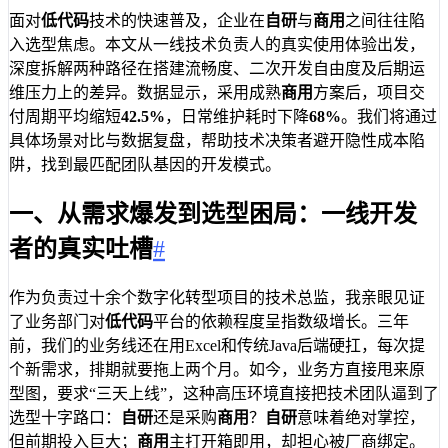
面对
低代码
技术的快速普及，企业在
自研
与
商用
之间往往陷
入选型焦虑。本文从一线技术负责人的真实使用体验出发，
深度拆解两种路径在搭建流畅度、二次开发自由度及后期运
维压力上的差异。数据显示，采用成熟
商用
方案后，项目交
付周期平均缩短
42.5%
，日常维护耗时下降
68%
。我们将通过
具体场景对比与数据复盘，帮助技术决策者避开隐性成本陷
阱，找到最匹配团队基因的开发模式。
一、从需求爆发到选型困局：一线开发
者的真实吐槽
#
作为负责过十余个数字化转型项目的技术总监，我亲眼见证
了业务部门对
低代码
平台的依赖程度呈指数级增长。三年
前，我们的业务线还在用Excel和传统Java后端硬扛，每次提
个新需求，排期就要拖上两个月。如今，业务方直接甩来原
型图，要求“三天上线”，这种高压环境直接把技术团队逼到了
选型十字路口：
自研
还是采购
商用
？
自研
意味着绝对掌控，
但前期投入巨大；
商用
主打开箱即用，却担心被厂商绑定。