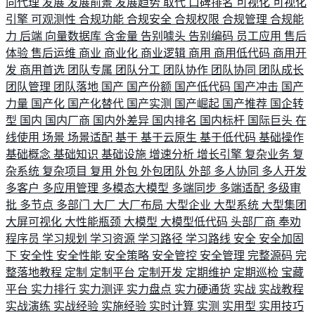
向代理
发展
发展前景
发展趋势
取代
口碑排名
可视化
可视化
引擎
可观测性
合规功能
合规安全
合规权限
合规管理
合规能
力
后端
向量数据库
含金量
告别噱头
告别编码
员工应用
售后
体验
售后运维
商业
商业化
商业逻辑
商用
商用低代码
商用开
发
商用首选
团队专属
团队分工
团队协作
团队协同
团队成长
团队管理
团队落地
国产
国产份额
国产低代码
国产冲击
国产
力量
国产化
国产化替代
国产实测
国产崛起
国产推荐
国企转
型
国内
国内厂商
国内外差异
国内排名
国内标杆
国际巨头
在
线使用
场景
场景适配
基于
基于云原生
基于低代码
基础操作
基础概念
基础知识
基础设施
增速分析
增长引擎
复杂业务
复
杂系统
复杂项目
复用
外包
外包团队
外部
多人协同
多人开发
多客户
多应用管理
多模态大模型
多端同步
多端适配
多级审
批
多节点
多部门
大厂
大厂布局
大型企业
大型系统
大型集团
大屏可视化
大性能瓶颈
大模型
大模型低代码
头部厂商
奉劝
程序员
学习规划
学习资源
学习路径
学习路线
安全
安全加固
下
安全性
安全性能
安全策略
安全管控
安全管理
完整源码
完
整落地教程
定制
定制平台
定制开发
定期维护
定期巡检
宝藏
平台
实力排行
实力测评
实力盘点
实力硬通货
实战
实战教程
实战演练
实战经验
实施经验
实时计算
实测
实用型
实用技巧