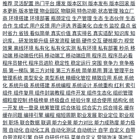
推荐
灵活配置
热门平台
爆发
版本区别
版本发布
版本回滚
版
本更新
版本管理
物业园区
物联网
特色功能
状态管理
独立厂
商
环境搭建
环境部署
瓶颈定位
生产管理
生态
生态伙伴
生态
合作
生成式
用户反馈
用户评选
界面美化
白皮书
监控
盘点
省
时省力
省钱
看似简单
真实价值
真实排名
真实适配
知识库
知
识库，
研发效能升级
研发流程
破局
硬件交互
硬核能力
视觉
效果
离线环境
私有化
私有化实测
私有环境
私有部署
秒杀
移
动端
移动端低代码
移动端工
移动端应用
程序员
程序员必看
程序员替代
程序员进阶
稳定性
稳定运行
突围
竞争力
竞争格
局
第一梯队
第三方对接
第三方系统
简单易用
算法
管理平台
管理系统
类型安全
类型系统
精细化管控
精致应用
系统
系统
化
系统升级
系统搭建
系统编程
系统设计
系统重构
红利
索引
组件
组件复用
组件封装教程
组件开发
组件生态化
组织管理
细粒度控制
终极榜单
终极盘点
经验分享
结合使用
结构化
统
一开发
统一登录
统筹管理
综合体验
综合实力
综合排名
缓存
缓存问题
编排引擎
编程
缩短周期
职业发展
职业定位
职业规
划
职场
联合数据
联调
能力全景
能力对比
能力成熟度
能力极
限
自动化
自动化工具
自动化测试
自动统计
自学
自定义
自带
自带流程引擎
自研
自研低代码
菜单自定义
营销泡沫
落地实