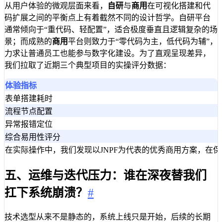
从用户体验的微观层面来看，
自研
与
商用
在可视化搭建和代
码扩展之间的平衡点上有着截然不同的设计哲学。自研平台
通常倾向于“重代码、轻配置”，适合极度垂直且逻辑复杂的场
景；而成熟的
商用
平台则致力于“零代码为主，低代码为辅”，
力求让普通员工也能参与数字化建设。为了直观呈现差异，
我们拉取了近期三个典型项目的实操评分数据：
体验指标
表单搭建耗时
流程节点配置
异常报错定位
综合易用性评分
在实际操作中，我们发现以JNPF为代表的优秀商用方案，在
五、运维与迭代压力：谁在深夜替我们
扛下系统崩溃？
#
技术选型从来不是静态的，系统上线只是开始，后续的长期