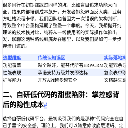
很多同行在初期都踩过同样的坑，比如盲目追求功能大而
全，结果内部培训成本飙升，开发者抱怨界面反人类，业务
方吐槽流程卡顿。我们团队也曾因为一次错误的架构判断，
导致整个中台重构延期了整整一个季度。今天，我想抛开纯
理论的技术栈对比，纯粹从一线使用者的实际操作体验出
发，聊聊这两种路线到底差在哪里，以及我们是如何一步步
摸清门道的。
选型维度
传统认知误区
实际落地痛
功能覆盖
越全越好，能替代所有ERP/CRM
功能冗余导
性能表现
承诺支持万级并发即达标
复杂表单联
扩展能力
开放API越多越安全
文档缺失或
二、自研低代码的甜蜜陷阱：掌控感背
后的隐性成本
#
选择
自研
低代码平台，最初吸引我们的是那种“代码完全在自
己手里”的安全感。理论上，我们可以随意修改底层逻辑、定