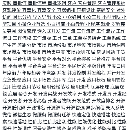
实践
审批流
审批流程
审批逻辑
客户
客户管理
客户管理系统
客观评价
容器化
容器安全
容器编排
容错设计
密码安全
对外
访问
对比分析
导入导出
小众
小众好用
小众工具
小型团队
小
型项目
小微企业首选
小白指南
小白教程
小程序
就业
岁程序
员突围
岗位管理
嵌入式开发
工作流
工作流定
工作流异
工作
流日
工作流权
工作流版
工具
工单
工单服务结合
工单系统
工
厂生产
差距分析
市场
市场份额
市场地位
市场数据
市场洞察
市场爆发
市场规模
市场集中度
市场预测
布局
常见问题
干货
平台
平台优势
平台安全
平台对比
平台排名
平台推荐
平台搭
建
平台清单
平台盘点
平台追赶
平民玩家
平稳升级
年度口碑
年度潜力
年度趋势
年弯路
并发
并发控制
并发编程
并行开发
应急处理
应用
应用场景
应用库
应用开发
应用模板
应用管控
应用管理
应用落地
应用轻松落地
应用迭代
底层原理
底层逻
辑
底层驱动
开发
开发实战
开发效率
开发模式
开发真
开发经
验
开发者
开发者必备
开发者效能
开发范式
开放度排名
开源
开源低代码
开源排名
开源源码
开源首选
异步编程
录入系统
微信
微信生态
微服务
微服务迁移
快速定位
快速搭建
快速检
索
快速落地
性价比
性价比出众
性能
性能优化
性能对比
性能
提升
性能调优
愿景完整性
慢查询
成熟度
成长
战略差异
手写