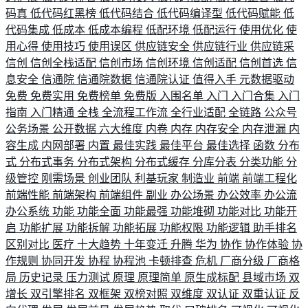
码真
低代码红黑榜
低代码结合
低代码编译型
低代码赋能
低
代码集成
低成本
低成本编程
低配环境
低配运行
使用优化
使
用心得
使用技巧
使用误区
供应链安全
供应链行业
供应链采
信创
信创全栈适配
信创市场
信创环境
信创适配
信创首选
信
息安全
信通院
信通院数据
信通院认证
值得入手
元数据驱动
免费
免费实用
免费榜单
免费版
入围名单
入门
入门合集
入门
指南
入门精通
全栈
全流程工作流
全行业适配
全链路
公众号
公务场景
公开数据
六大维度
内卷
内存
内存安全
内存泄漏
内
容生成
内网部署
内置
最佳实践
最佳平台
最佳选择
函数
分布
式
分布式事务
分布式架构
分布式缓存
分库分表
分类功能
分
级管控
刚需场景
创业团队
利基玩家
制造业
前端
前端工程化
前端性能
前端架构
前端组件
副业
办公场景
办公效率
办公流
办公系统
功能
功能全面
功能最强
功能堆砌
功能对比
功能开
启
功能扩展
功能拆解
功能拓展
功能权限
功能逻辑
助手排名
区别对比
医疗
十大趋势
十年变迁
升腾
华为
协作
协作体验
协
作规则
协同开发
协程
协程池
卡顿排查
危机
厂商分级
厂商格
局
历史记录
压力测试
原理
原理简单
原生成标配
县域市场
双
增长
双引擎排名
双框架
双榜对照
双维度
双认证
双重认证
反