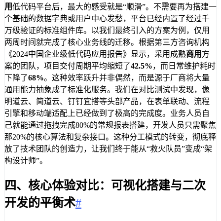
用
低代码平台后，最大的感受就是“顺滑”。不需要再为搭建一
个基础的数据字典或用户中心发愁，平台已经内置了经过千
万级验证的标准组件库。以我们最终引入的方案为例，仅用
两周时间就完成了核心业务线的迁移。根据第三方咨询机构
《2024中国企业级低代码应用报告》显示，采用成熟
商用
方
案的团队，项目交付周期平均缩短了
42.5%
，而日常维护耗时
下降了
68%
。这种效率跃升并非偶然，而是源于厂商将大量
通用能力抽象成了标准化服务。我们在对比测试中发现，像
明道云、简道云、钉钉宜搭等头部产品，在表单联动、流程
引擎和移动端适配上已经做到了极高的完成度。业务人员自
己就能通过拖拽完成80%的常规报表搭建，开发人员只需聚焦
那20%的核心算法和复杂接口。这种分工模式的转变，彻底释
放了技术团队的创造力，让我们终于能从“救火队员”变成“架
构设计师”。
四、核心体验对比：可视化搭建与二次
开发的平衡术
#