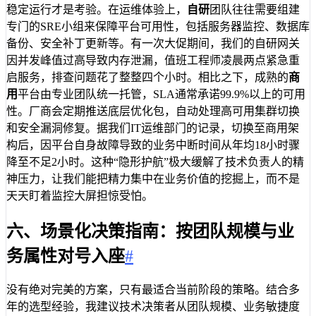
稳定运行才是考验。在运维体验上，
自研
团队往往需要组建
专门的SRE小组来保障平台可用性，包括服务器监控、数据库
备份、安全补丁更新等。有一次大促期间，我们的自研网关
因并发峰值过高导致内存泄漏，值班工程师凌晨两点紧急重
启服务，排查问题花了整整四个小时。相比之下，成熟的
商
用
平台由专业团队统一托管，SLA通常承诺99.9%以上的可用
性。厂商会定期推送底层优化包，自动处理高可用集群切换
和安全漏洞修复。据我们IT运维部门的记录，切换至商用架
构后，因平台自身故障导致的业务中断时间从年均18小时骤
降至不足2小时。这种“隐形护航”极大缓解了技术负责人的精
神压力，让我们能把精力集中在业务价值的挖掘上，而不是
天天盯着监控大屏担惊受怕。
六、场景化决策指南：按团队规模与业
务属性对号入座
#
没有绝对完美的方案，只有最适合当前阶段的策略。结合多
年的选型经验，我建议技术决策者从团队规模、业务敏捷度