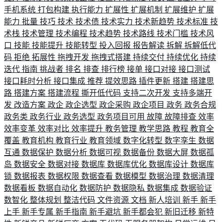
手机系统
打包构建
执行能力
扩展性
扩展机制
扩展维护
扩展
能力
批量
技巧
技术
技术债
技术实力
技术新趋势
技术标准
技
术栈
技术管理
技术编程
技术趋势
技术路线
技术门槛
技术风
口
技能
技能提升
技能转型
投入回报
报告解读
拆解
拆解低代
码
拒绝
拓展性
拖拽开发
拖拽式搭建
持续交付
持续优化
持续
迭代
指南
挑战者
排名
排查
排行榜
接单
接口对接
接口测试
接口耗时分析
接口集成
推荐
提效思路
插件更新
搭建
搭建思
路
搭建方案
搭建流程
撕开低代码
支持二次开发
支持多端开
发
改造方案
政企
政企选型
政企采购
政企项目
政务
政务合规
政务类
政务行业
政务选型
政务项目可用
故障
故障排查
效率
效率变革
效率对比
效率提升
教务管理
教学思路
教程
教育全
覆盖
教育机构
教育行业
教育领域
数字化转型
数字孪生
数据
互通
数据保护
数据分析
数据可视
数据备份
数据大屏
数据孤
岛
数据安全
数据对接
数据库
数据库优化
数据库设计
数据库
锁
数据报表
数据权限
数据查看
数据模型
数据治理
数据清理
数据看板
数据自动化
数据防护
数据隐私
数据集成
数据验证
数智化
整体规划
整洁代码
文件资源
文档
新人培训
新手
新手
上手
新手专属
新手指南
新手避坑
新手都会犯
新旧迁移
新特