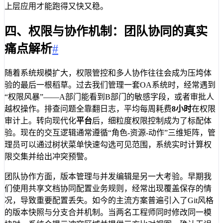
上层应用才能跑得又快又稳。
四、权限与协作机制：团队协同的真实
痛点解析
#
随着系统规模扩大，权限管控和多人协作往往会成为压垮体
验的最后一根稻草。过去我们管理一套OA系统时，经常遇到
“权限风暴”——A部门能看到B部门的敏感字段，或者审批人
越权操作。排查问题全靠翻日志，平均每周耗费
8小时
在权限
审计上。转向现代化
平台
后，细粒度权限控制成为了标配体
验。现在的交互逻辑通常遵循“角色-资源-动作”三维矩阵，管
理员可以通过树状菜单快速勾选可见范围，系统实时计算权
限交集并给出冲突预警。
团队协作方面，版本管理与并发编辑是另一大考验。早期我
们使用共享文档协同配置业务规则，经常出现覆盖保存的情
况，导致重要配置丢失。如今的主流方案普遍引入了Git风格
的版本快照与分支合并机制。当两名工程师同时修改同一模