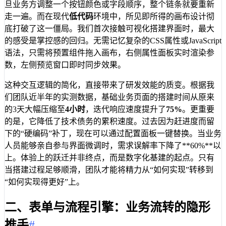
旦业务方调整一个按钮颜色或字段顺序，整个链条就要重新
走一遍。而在现代
低代码
环境中，所见即所得的画布设计彻
底打破了这一僵局。我们首次接触可视化搭建界面时，最大
的感受是掌控感的回归。无需记忆复杂的CSS属性或JavaScript
语法，只需将预置组件拖入画布，右侧属性面板实时渲染参
数，左侧预览窗口即时同步效果。
这种交互逻辑的简化，直接带来了研发效能的质变。根据我
们团队近半年的实测数据，基础业务页面的搭建时间从原来
的3天大幅压缩至
4小时
，迭代响应速度提升了
75%
。更重要
的是，它降低了技术债务的累积速度。过去因为赶进度而留
下的“硬编码”补丁，现在可以通过配置面板一键替换。当业务
人员能够亲自参与界面微调时，需求误解率下降了**60%**以
上。体验上的跃迁并非终点，而是数字化基建的起点。只有
当搭建过程足够顺滑，团队才能将精力从“如何实现”转移到
“如何实现得更好”上。
二、表单与流程引擎：业务流转的隐形
推手
#