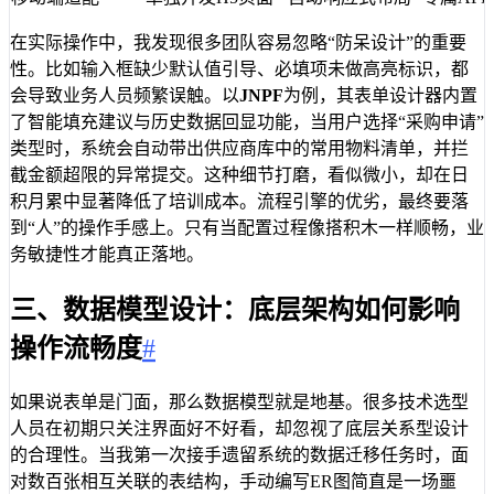
在实际操作中，我发现很多团队容易忽略“防呆设计”的重要
性。比如输入框缺少默认值引导、必填项未做高亮标识，都
会导致业务人员频繁误触。以
JNPF
为例，其表单设计器内置
了智能填充建议与历史数据回显功能，当用户选择“采购申请”
类型时，系统会自动带出供应商库中的常用物料清单，并拦
截金额超限的异常提交。这种细节打磨，看似微小，却在日
积月累中显著降低了培训成本。流程引擎的优劣，最终要落
到“人”的操作手感上。只有当配置过程像搭积木一样顺畅，业
务敏捷性才能真正落地。
三、数据模型设计：底层架构如何影响
操作流畅度
#
如果说表单是门面，那么数据模型就是地基。很多技术选型
人员在初期只关注界面好不好看，却忽视了底层关系型设计
的合理性。当我第一次接手遗留系统的数据迁移任务时，面
对数百张相互关联的表结构，手动编写ER图简直是一场噩