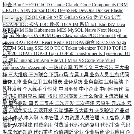
排查
Bun
C++20
CI/CD
Claude
Claude Code
Components
CRM
CRUD
CSDN
Cursor
DDD
DeepSeek
DevOps
Docker
Elastic
ELK
Elysia
ESQL
Git
Git 分支
GitLab
Go
Go 泛型
Go 语言
更多
H5/APP
IDC 报告
IDC 数据
IDEA
IM 系统
IoT
Istio
ISV
Java
JNPF
JVM
K8s
Kubernetes
MES
MySQL
Naive
Next
Next.js
站点统计
Nginx
Node.js
OA
OOM
OpenClaw
pandas
POC
Prompt
Python
Qwen
RAG
RBAC
React
Redis
ROI
RPA 融合
Rust
SaaS
Saga
文章
SBOM
SGLang
SSE
SSO
TCC
Token
tokenizer
TOP10
TOP15
1741
TOP20
TOP25
TOP30
Top5
TOP50
Transformer
ts
TypeScript
UI
UI 测试
uniapp
UniApp
Vite
vLLM
vs
VSCode
Vue
Vue3
分类
vuepress
WebAssembly
一站式方案
万字长文
三大报告
三大指
6
标
三大维度
三方联合
下沉市场
专属工具
业务人员
业务代码
业务工作
业务应用
业务报表
业务系统
业务自建
业务连续
个
标签
1132
人开发者
个人练手
个性化
中国平台
中小企业
中间件替代
临
时切换
临时应急
临时权限
临时部署
为什么你做
主流选择
乱
总字数
象
事件驱动
事务
二叉树
二次开发
二次搭建
云原生
云成本
云
6,609,519
端
云端免安装
云端开发
云端部署
五大能力
交叉验证
产品对
比
人事
人事入职
人事管理
人力资源
人员管理
人工智能
人群
运行时长
解析
从零搭建
付费商用
付费版
代码
代码复用
代码审查
代码
587
天
生成
代码规范
代码重构
价值判断
企业
企业后台
企业应用
企