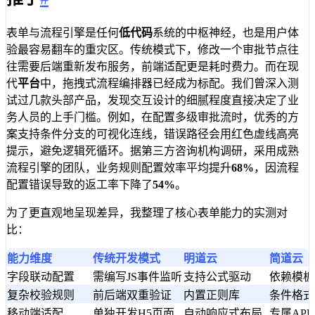
表单与流程引擎是任何
低代码
系统的中枢神经，也是用户体
验最容易翻车的重灾区。传统模式下，修改一个审批节点往
往需要后端重新发布服务，前端适配更是耗时费力。而在现
代
平台
中，拖拽式流程编排器已经成为标配。我们曾深入测
试过几款头部产品，发现交互设计的细腻程度直接决定了业
务人员的上手门槛。例如，在配置多级审批流时，优秀的方
案支持条件分支的可视化连线，错误路径会用红色虚线高亮
提示，避免逻辑死循环。据第三方咨询机构调研，采用成熟
流程引擎的团队，业务规则配置效率平均提升
68%
，因流程
配置错误导致的返工率下降了
54%
。
为了更直观地呈现差异，我整理了核心表单能力的实测对
比：
能力维度
传统开发模式
明道云
简道云
字段联动配置
需编写JS事件监听
支持公式驱动
依赖模板
复杂校验规则
前后端双重验证
内置正则库
条件格式
移动端适配
单独开发H5页面
自动响应式布局
专属AP