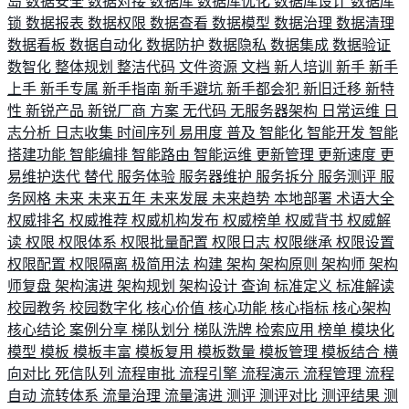
岛
数据安全
数据对接
数据库
数据库优化
数据库设计
数据库
锁
数据报表
数据权限
数据查看
数据模型
数据治理
数据清理
数据看板
数据自动化
数据防护
数据隐私
数据集成
数据验证
数智化
整体规划
整洁代码
文件资源
文档
新人培训
新手
新手
上手
新手专属
新手指南
新手避坑
新手都会犯
新旧迁移
新特
性
新锐产品
新锐厂商
方案
无代码
无服务器架构
日常运维
日
志分析
日志收集
时间序列
易用度
普及
智能化
智能开发
智能
搭建功能
智能编排
智能路由
智能运维
更新管理
更新速度
更
易维护迭代
替代
服务体验
服务器维护
服务拆分
服务测评
服
务网格
未来
未来五年
未来发展
未来趋势
本地部署
术语大全
权威排名
权威推荐
权威机构发布
权威榜单
权威背书
权威解
读
权限
权限体系
权限批量配置
权限日志
权限继承
权限设置
权限配置
权限隔离
极简用法
构建
架构
架构原则
架构师
架构
师复盘
架构演进
架构规划
架构设计
查询
标准定义
标准解读
校园教务
校园数字化
核心价值
核心功能
核心指标
核心架构
核心结论
案例分享
梯队划分
梯队洗牌
检索应用
榜单
模块化
模型
模板
模板丰富
模板复用
模板数量
模板管理
模板结合
横
向对比
死信队列
流程审批
流程引擎
流程演示
流程管理
流程
自动
流转体系
流量治理
流量演进
测评
测评对比
测评结果
测