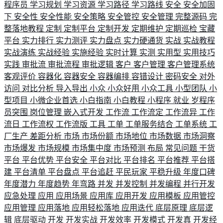
程序员
学习规划
学习资源
学习路径
学习路线
安全
安全加固
下
安全性
安全性能
安全策略
安全管控
安全管理
完整源码
完
整落地教程
定制
定制平台
定制开发
定期维护
定期巡检
宝藏
平台
实力排行
实力测评
实力盘点
实力硬通货
实战
实战教程
实战演练
实战经验
实施经验
实时计算
实测
实用型
实用技巧
实践
审批流
审批流程
审批逻辑
客户
客户管理
客户管理系统
客观评价
容器化
容器安全
容器编排
容错设计
密码安全
对外
访问
对比分析
导入导出
小众
小众好用
小众工具
小型团队
小
型项目
小微企业首选
小白指南
小白教程
小程序
就业
岁程序
员突围
岗位管理
嵌入式开发
工作流
工作流定
工作流异
工作
流日
工作流权
工作流版
工具
工单
工单服务结合
工单系统
工
厂生产
差距分析
市场
市场份额
市场地位
市场数据
市场洞察
市场爆发
市场规模
市场集中度
市场预测
布局
常见问题
干货
平台
平台优势
平台安全
平台对比
平台排名
平台推荐
平台搭
建
平台清单
平台盘点
平台追赶
平民玩家
平稳升级
年度口碑
年度潜力
年度趋势
年弯路
并发
并发控制
并发编程
并行开发
应急处理
应用
应用场景
应用库
应用开发
应用模板
应用管控
应用管理
应用落地
应用轻松落地
应用迭代
底层原理
底层逻
辑
底层驱动
开发
开发实战
开发效率
开发模式
开发真
开发经