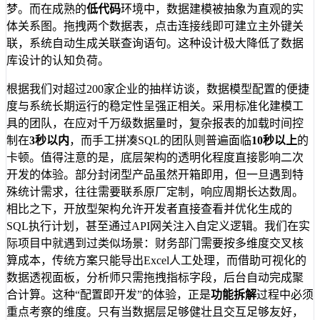
梦。而在成熟的
低代码
环境中，数据建模被抽象为直观的实
体关系图。拖拽两个数据表，点击连接线即可建立主外键关
联，系统自动生成关联查询语句。这种设计极大降低了数据
库设计的认知负荷。
根据我们对超过200家企业的抽样访谈，数据模型配置的便捷
度与系统长期运行的稳定性呈强正相关。采用标准化建模工
具的团队，在应对千万级数据量时，复杂报表的加载时间控
制在
3秒以内
，而手工拼凑SQL的团队则普遍面临
10秒以上
的
卡顿。值得注意的是，底层架构的透明化程度直接影响二次
开发的体验。部分封闭型产品虽然开箱即用，但一旦遇到特
殊统计需求，往往需要联系原厂定制，响应周期长达数周。
相比之下，开放型架构允许开发者直接查看并优化生成的
SQL执行计划，甚至通过API网关注入自定义逻辑。我们在实
际项目中就遇到过类似场景：财务部门需要按多维度交叉核
算成本，传统方案只能导出Excel人工处理，而借助可视化的
数据透视面板，分析师只需拖拽指标字段，后台自动完成聚
合计算。这种“配置即开发”的体验，正是
功能拆解
过程中必须
重点考察的维度。只有当数据层足够健壮且交互足够友好，