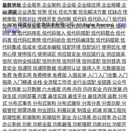
业数字化
企业服务
企业架构
企业级
企业级应用
企业规模
企
最后活动
业调研
企业选型
优势
优化
优化方案
优化解决方案
优缺点
传
66
天前
统审批
传统对比
传统开发
伪创新
低代码
低代码入门
低代码
©
2026
福建引迈信息技术有限公司. All Rights Reserved. /
RSS
加持
低代码商业版
低代码实现
低代码对接
低代码平台
低代
/
Sitemap
码扩展
低代码排名
低代码接入
低代码搭配
低代码整合
低代
码真
低代码红黑榜
低代码结合
低代码编译型
低代码赋能
低
代码集成
低成本
低成本编程
低配环境
低配运行
使用优化
使
用心得
使用技巧
使用误区
供应链安全
供应链行业
供应链采
信创
信创全栈适配
信创市场
信创环境
信创适配
信创首选
信
息安全
信通院
信通院数据
信通院认证
值得入手
元数据驱动
免费
免费实用
免费榜单
免费版
入围名单
入门
入门合集
入门
指南
入门精通
全栈
全流程工作流
全行业适配
全链路
公众号
公务场景
公开数据
六大维度
内卷
内存
内存安全
内存泄漏
内
容生成
内网部署
内置
最佳实践
最佳平台
最佳选择
函数
分布
式
分布式事务
分布式架构
分布式缓存
分库分表
分类功能
分
级管控
刚需场景
创业团队
利基玩家
制造业
前端
前端工程化
前端性能
前端架构
前端组件
副业
办公场景
办公效率
办公流
办公系统
功能
功能全面
功能最强
功能堆砌
功能对比
功能开