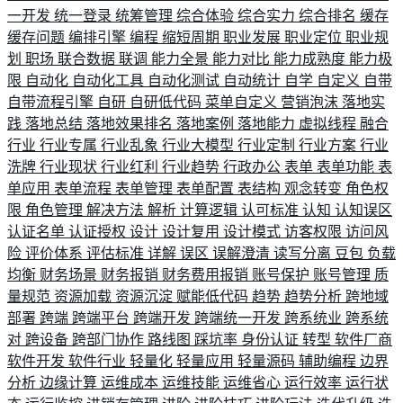
一开发
统一登录
统筹管理
综合体验
综合实力
综合排名
缓存
缓存问题
编排引擎
编程
缩短周期
职业发展
职业定位
职业规
划
职场
联合数据
联调
能力全景
能力对比
能力成熟度
能力极
限
自动化
自动化工具
自动化测试
自动统计
自学
自定义
自带
自带流程引擎
自研
自研低代码
菜单自定义
营销泡沫
落地实
践
落地总结
落地效果排名
落地案例
落地能力
虚拟线程
融合
行业
行业专属
行业乱象
行业大模型
行业定制
行业方案
行业
洗牌
行业现状
行业红利
行业趋势
行政办公
表单
表单功能
表
单应用
表单流程
表单管理
表单配置
表结构
观念转变
角色权
限
角色管理
解决方法
解析
计算逻辑
认可标准
认知
认知误区
认证名单
认证授权
设计
设计复用
设计模式
访客权限
访问风
险
评价体系
评估标准
详解
误区
误解澄清
读写分离
豆包
负载
均衡
财务场景
财务报销
财务费用报销
账号保护
账号管理
质
量规范
资源加载
资源沉淀
赋能低代码
趋势
趋势分析
跨地域
部署
跨端
跨端平台
跨端开发
跨端统一开发
跨系统业
跨系统
对
跨设备
跨部门协作
路线图
踩坑率
身份认证
转型
软件厂商
软件开发
软件行业
轻量化
轻量应用
轻量源码
辅助编程
边界
分析
边缘计算
运维成本
运维技能
运维省心
运行效率
运行状