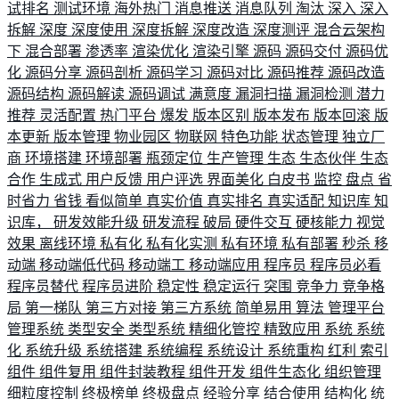
试排名
测试环境
海外热门
消息推送
消息队列
淘汰
深入
深入
拆解
深度
深度使用
深度拆解
深度改造
深度测评
混合云架构
下
混合部署
渗透率
渲染优化
渲染引擎
源码
源码交付
源码优
化
源码分享
源码剖析
源码学习
源码对比
源码推荐
源码改造
源码结构
源码解读
源码调试
满意度
漏洞扫描
漏洞检测
潜力
推荐
灵活配置
热门平台
爆发
版本区别
版本发布
版本回滚
版
本更新
版本管理
物业园区
物联网
特色功能
状态管理
独立厂
商
环境搭建
环境部署
瓶颈定位
生产管理
生态
生态伙伴
生态
合作
生成式
用户反馈
用户评选
界面美化
白皮书
监控
盘点
省
时省力
省钱
看似简单
真实价值
真实排名
真实适配
知识库
知
识库，
研发效能升级
研发流程
破局
硬件交互
硬核能力
视觉
效果
离线环境
私有化
私有化实测
私有环境
私有部署
秒杀
移
动端
移动端低代码
移动端工
移动端应用
程序员
程序员必看
程序员替代
程序员进阶
稳定性
稳定运行
突围
竞争力
竞争格
局
第一梯队
第三方对接
第三方系统
简单易用
算法
管理平台
管理系统
类型安全
类型系统
精细化管控
精致应用
系统
系统
化
系统升级
系统搭建
系统编程
系统设计
系统重构
红利
索引
组件
组件复用
组件封装教程
组件开发
组件生态化
组织管理
细粒度控制
终极榜单
终极盘点
经验分享
结合使用
结构化
统