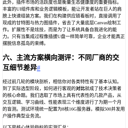
此外，插件市场的活跃度也是衡量生态健康度的重要指标。
丰富的UI组件库和业务逻辑模板，能让开发者站在巨人的肩
膀上快速组装方案。我们在构建供应链看板时，直接调用了
现成的甘特图与热力图插件，省去了大量底层Canvas绘制工
作。扩展性不是炫技，而是为了让系统具备自我进化的能
力。只有当集成过程像插拔U盘一样简单可靠，企业才能真正
摆脱信息孤岛的束缚。
六、主流方案横向测评：不同厂商的交
互细节差异
#
经过前几轮的模块剖析，相信你对各类特性有了基本认知。
到了实际选型阶段，如何进行客观的
对比
就成了技术决策者
的核心命题。我们选取了市场上具有代表性的几款产品，从
交互逻辑、学习曲线、性能表现三个维度进行了为期一个月
的盲测。测试环境统一配置为8核16G服务器，模拟500并发用
户操作典型业务流。
以下是核心体验指标的实测汇总：