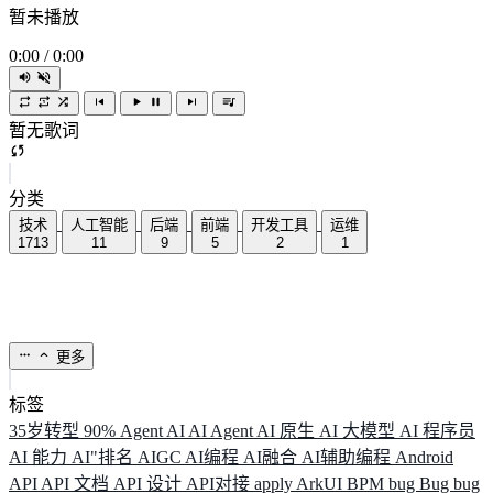
暂未播放
0:00
/
0:00
暂无歌词
分类
技术
人工智能
后端
前端
开发工具
运维
1713
11
9
5
2
1
更多
标签
35岁转型
90%
Agent
AI
AI Agent
AI 原生
AI 大模型
AI 程序员
AI 能力
AI"排名
AIGC
AI编程
AI融合
AI辅助编程
Android
API
API 文档
API 设计
API对接
apply
ArkUI
BPM
bug
Bug
bug