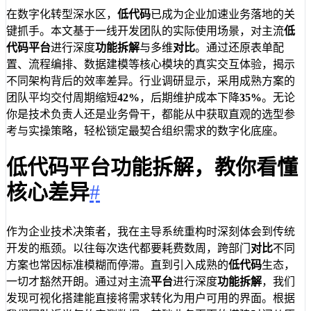
在数字化转型深水区，
低代码
已成为企业加速业务落地的关
键抓手。本文基于一线开发团队的实际使用场景，对主流
低
代码平台
进行深度
功能拆解
与多维
对比
。通过还原表单配
置、流程编排、数据建模等核心模块的真实交互体验，揭示
不同架构背后的效率差异。行业调研显示，采用成熟方案的
团队平均交付周期缩短
42%
，后期维护成本下降
35%
。无论
你是技术负责人还是业务骨干，都能从中获取直观的选型参
考与实操策略，轻松锁定最契合组织需求的数字化底座。
低代码平台功能拆解，教你看懂
核心差异
#
作为企业技术决策者，我在主导系统重构时深刻体会到传统
开发的瓶颈。以往每次迭代都要耗费数周，跨部门
对比
不同
方案也常因标准模糊而停滞。直到引入成熟的
低代码
生态，
一切才豁然开朗。通过对主流
平台
进行深度
功能拆解
，我们
发现可视化搭建能直接将需求转化为用户可用的界面。根据