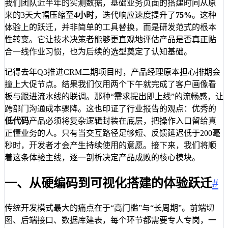
我们团队近半年的实测数据，基础业务页面的搭建时间从原
来的3天大幅压缩至
4小时
，迭代响应速度提升了
75%
。这种
体验上的跃迁，并非简单的工具替换，而是研发范式的根本
性转变。它让技术决策者能够更直观地评估产品是否真正贴
合一线作业习惯，也为后续的选型奠定了认知基础。
记得去年Q3推进CRM二期项目时，产品经理原本担心排期会
撞上大促节点。结果我们仅用两个下午就完成了客户画像看
板与跟进流水线的联调。那种“需求提出即上线”的流畅感，让
跨部门沟通成本骤降。这也印证了行业报告的观点：优秀的
低代码
产品必须将复杂逻辑封装在底层，把操作入口留给真
正懂业务的人。只有当交互路径足够短、反馈延迟低于200毫
秒时，开发者才会产生持续使用的意愿。接下来，我们将顺
着这条体验主线，逐一剖析决定产品成败的核心模块。
一、从硬编码到可视化搭建的体验跃迁
#
传统开发模式最大的痛点在于“高门槛”与“长周期”。前端切
图、后端接口、数据库建表，每个环节都需要专人专岗，一