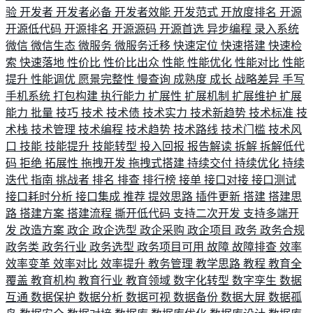
验
开发者
开发者必备
开发者效能
开发范式
开放度排名
开源
开源低代码
开源排名
开源源码
开源首选
异步编程
录入系统
微信
微信生态
微服务
微服务迁移
快速定位
快速搭建
快速检
索
快速落地
性价比
性价比出众
性能
性能优化
性能对比
性能
提升
性能调优
愿景完整性
慢查询
成熟度
成长
战略差异
手写
手机系统
打包构建
执行能力
扩展性
扩展机制
扩展维护
扩展
能力
批量
技巧
技术
技术债
技术实力
技术新趋势
技术标准
技
术栈
技术管理
技术编程
技术趋势
技术路线
技术门槛
技术风
口
技能
技能提升
技能转型
投入回报
报告解读
拆解
拆解低代
码
拒绝
拓展性
拖拽开发
拖拽式搭建
持续交付
持续优化
持续
迭代
指南
挑战者
排名
排查
排行榜
接单
接口对接
接口测试
接口耗时分析
接口集成
推荐
提效思路
插件更新
搭建
搭建思
路
搭建方案
搭建流程
撕开低代码
支持二次开发
支持多端开
发
改造方案
政企
政企选型
政企采购
政企项目
政务
政务合规
政务类
政务行业
政务选型
政务项目可用
故障
故障排查
效率
效率变革
效率对比
效率提升
教务管理
教学思路
教程
教育全
覆盖
教育机构
教育行业
教育领域
数字化转型
数字孪生
数据
互通
数据保护
数据分析
数据可视
数据备份
数据大屏
数据孤