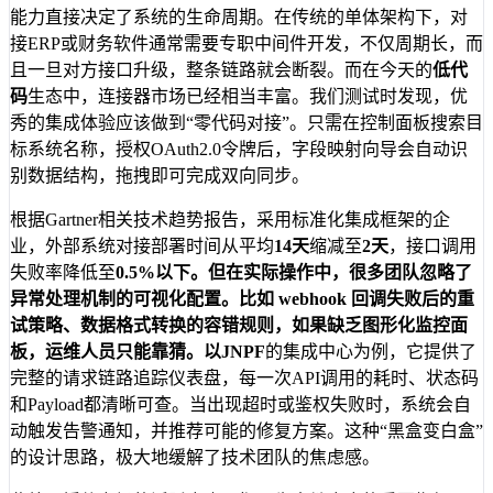
能力直接决定了系统的生命周期。在传统的单体架构下，对
接ERP或财务软件通常需要专职中间件开发，不仅周期长，而
且一旦对方接口升级，整条链路就会断裂。而在今天的
低代
码
生态中，连接器市场已经相当丰富。我们测试时发现，优
秀的集成体验应该做到“零代码对接”。只需在控制面板搜索目
标系统名称，授权OAuth2.0令牌后，字段映射向导会自动识
别数据结构，拖拽即可完成双向同步。
根据Gartner相关技术趋势报告，采用标准化集成框架的企
业，外部系统对接部署时间从平均
14天
缩减至
2天
，接口调用
失败率降低至
0.5%
以下。但在实际操作中，很多团队忽略了
异常处理机制的可视化配置。比如 webhook 回调失败后的重
试策略、数据格式转换的容错规则，如果缺乏图形化监控面
板，运维人员只能靠猜。以
JNPF
的集成中心为例，它提供了
完整的请求链路追踪仪表盘，每一次API调用的耗时、状态码
和Payload都清晰可查。当出现超时或鉴权失败时，系统会自
动触发告警通知，并推荐可能的修复方案。这种“黑盒变白盒”
的设计思路，极大地缓解了技术团队的焦虑感。