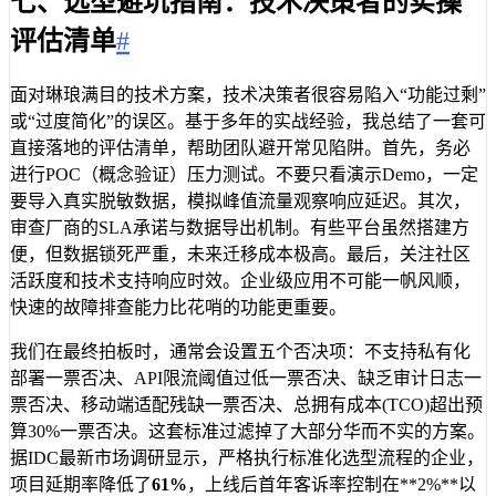
七、选型避坑指南：技术决策者的实操
评估清单
#
面对琳琅满目的技术方案，技术决策者很容易陷入“功能过剩”
或“过度简化”的误区。基于多年的实战经验，我总结了一套可
直接落地的评估清单，帮助团队避开常见陷阱。首先，务必
进行POC（概念验证）压力测试。不要只看演示Demo，一定
要导入真实脱敏数据，模拟峰值流量观察响应延迟。其次，
审查厂商的SLA承诺与数据导出机制。有些平台虽然搭建方
便，但数据锁死严重，未来迁移成本极高。最后，关注社区
活跃度和技术支持响应时效。企业级应用不可能一帆风顺，
快速的故障排查能力比花哨的功能更重要。
我们在最终拍板时，通常会设置五个否决项：不支持私有化
部署一票否决、API限流阈值过低一票否决、缺乏审计日志一
票否决、移动端适配残缺一票否决、总拥有成本(TCO)超出预
算30%一票否决。这套标准过滤掉了大部分华而不实的方案。
据IDC最新市场调研显示，严格执行标准化选型流程的企业，
项目延期率降低了
61%
，上线后首年客诉率控制在**2%**以