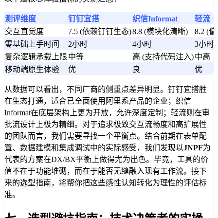
测评维度
钉钉宜搭
织信Informat
轻流
交互直觉度
7.5 (依赖钉钉生态)
8.8 (模块化清晰)
8.2 
零基础上手时间
2小时
4小时
3小时
复杂逻辑承载上限
中等
高 (支持代码注入)
中高
移动端原生体验
优
良
优
从数据可以看出，不同厂商的侧重点差异明显。钉钉宜搭胜
在生态打通，适合已全面使用阿里系产品的企业；织信
Informat在底层架构上更为开放，允许深度定制；轻流则在审
批流设计上极为精细。对于追求极致交互流畅度和高扩展性
的团队而言，我们需要寻找一个平衡点。结合前期在表单配
置、数据建模和集成调试中的实际感受，我们发现以
JNPF
为
代表的方案在DX/BX平衡上做得尤为出色。毕竟，工具的价
值不在于功能堆砌，而在于能否无缝融入现有工作流。接下
来的选型指南，将帮你把这些感性认知转化为理性的评估标
准。