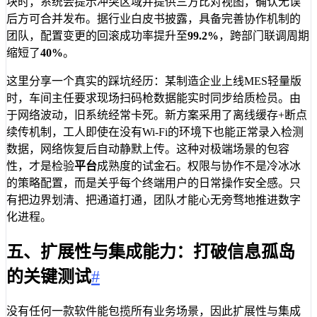
块时，系统会提示冲突区域并提供三方比对视图，确认无误
后方可合并发布。据行业白皮书披露，具备完善协作机制的
团队，配置变更的回滚成功率提升至
99.2%
，跨部门联调周期
缩短了
40%
。
这里分享一个真实的踩坑经历：某制造企业上线MES轻量版
时，车间主任要求现场扫码枪数据能实时同步给质检员。由
于网络波动，旧系统经常卡死。新方案采用了离线缓存+断点
续传机制，工人即使在没有Wi-Fi的环境下也能正常录入检测
数据，网络恢复后自动静默上传。这种对极端场景的包容
性，才是检验
平台
成熟度的试金石。权限与协作不是冷冰冰
的策略配置，而是关乎每个终端用户的日常操作安全感。只
有把边界划清、把通道打通，团队才能心无旁骛地推进数字
化进程。
五、扩展性与集成能力：打破信息孤岛
的关键测试
#
没有任何一款软件能包揽所有业务场景，因此扩展性与集成