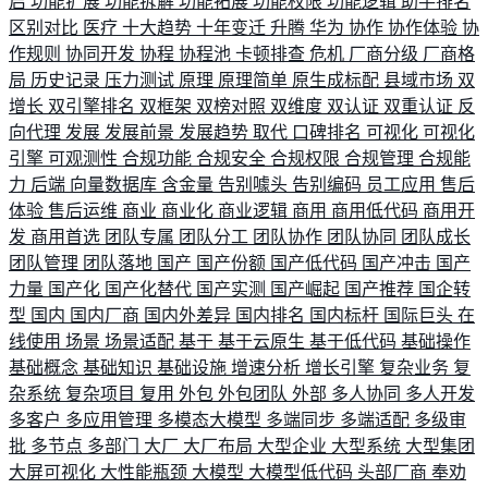
启
功能扩展
功能拆解
功能拓展
功能权限
功能逻辑
助手排名
区别对比
医疗
十大趋势
十年变迁
升腾
华为
协作
协作体验
协
作规则
协同开发
协程
协程池
卡顿排查
危机
厂商分级
厂商格
局
历史记录
压力测试
原理
原理简单
原生成标配
县域市场
双
增长
双引擎排名
双框架
双榜对照
双维度
双认证
双重认证
反
向代理
发展
发展前景
发展趋势
取代
口碑排名
可视化
可视化
引擎
可观测性
合规功能
合规安全
合规权限
合规管理
合规能
力
后端
向量数据库
含金量
告别噱头
告别编码
员工应用
售后
体验
售后运维
商业
商业化
商业逻辑
商用
商用低代码
商用开
发
商用首选
团队专属
团队分工
团队协作
团队协同
团队成长
团队管理
团队落地
国产
国产份额
国产低代码
国产冲击
国产
力量
国产化
国产化替代
国产实测
国产崛起
国产推荐
国企转
型
国内
国内厂商
国内外差异
国内排名
国内标杆
国际巨头
在
线使用
场景
场景适配
基于
基于云原生
基于低代码
基础操作
基础概念
基础知识
基础设施
增速分析
增长引擎
复杂业务
复
杂系统
复杂项目
复用
外包
外包团队
外部
多人协同
多人开发
多客户
多应用管理
多模态大模型
多端同步
多端适配
多级审
批
多节点
多部门
大厂
大厂布局
大型企业
大型系统
大型集团
大屏可视化
大性能瓶颈
大模型
大模型低代码
头部厂商
奉劝