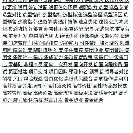
态
运行监控
进销存管理
进阶
进阶技巧
进阶玩法
迭代升级
迭
代更新
适用岗位
适配
适配信创环境
适配能力
选型
选型参考
选型对比
选型指南
选型指标
选型标准
选型流程
选型误区
选
型预警
选购指南
通俗解读
通用技能
速度优化
逻辑
避免冲突
避坑
避坑指南
部署
部署使用
部署适配
配置
采购避坑
重复劳
动
重复开发
重构
销售团队
镜像优化
镜像构建
长期运营
长连
接
门店管理
门槛
问题排查
防护能力
附件管理
降本增效
限流
熔断
隐藏难度
随时随地
难度
集中管控
集团企业
集团管理
集
团级
集团统一
集成
集成能力
集群配置教程
零售行业
零售门
店
零基础
非程序员
面向二次开发
面向开发者
面向程序员
面
试
页面搭建
项目交付
项目团队
预测排名
领导者
领导者对比
颠覆
风口
风险规避
首页优化
高低代码融合
高危操作
高可用
高并发
高并发场景下
高并发架构
高性价比
高性能
高效模式
高效管理
高级
高级函数
高级流转
高级用法
高质量代码
高阶
能力
魔力象限
鸿蒙
鸿蒙开发
黄金标准
黄金组合