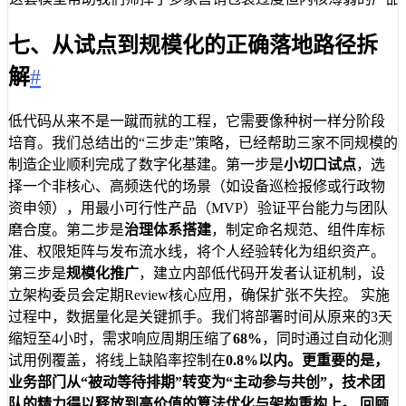
七、从试点到规模化的正确落地路径拆
解
#
低代码从来不是一蹴而就的工程，它需要像种树一样分阶段
培育。我们总结出的“三步走”策略，已经帮助三家不同规模的
制造企业顺利完成了数字化基建。第一步是
小切口试点
，选
择一个非核心、高频迭代的场景（如设备巡检报修或行政物
资申领），用最小可行性产品（MVP）验证平台能力与团队
磨合度。第二步是
治理体系搭建
，制定命名规范、组件库标
准、权限矩阵与发布流水线，将个人经验转化为组织资产。
第三步是
规模化推广
，建立内部低代码开发者认证机制，设
立架构委员会定期Review核心应用，确保扩张不失控。 实施
过程中，数据量化是关键抓手。我们将部署时间从原来的3天
缩短至4小时，需求响应周期压缩了
68%
，同时通过自动化测
试用例覆盖，将线上缺陷率控制在
0.8%
以内。更重要的是，
业务部门从“被动等待排期”转变为“主动参与共创”，技术团
队的精力得以释放到高价值的算法优化与架构重构上。 回顾