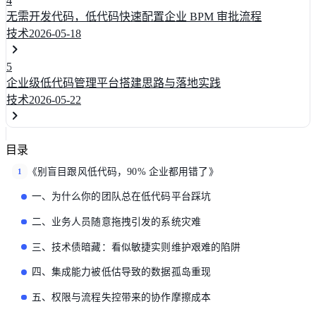
4
无需开发代码，低代码快速配置企业 BPM 审批流程
技术
2026-05-18
5
企业级低代码管理平台搭建思路与落地实践
技术
2026-05-22
目录
《别盲目跟风低代码，90% 企业都用错了》
1
一、为什么你的团队总在低代码平台踩坑
二、业务人员随意拖拽引发的系统灾难
三、技术债暗藏：看似敏捷实则维护艰难的陷阱
四、集成能力被低估导致的数据孤岛重现
五、权限与流程失控带来的协作摩擦成本