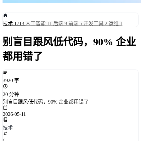
技术
1713
人工智能
11
后端
9
前端
5
开发工具
2
运维
1
别盲目跟风低代码，90% 企业
都用错了
3920 字
20 分钟
别盲目跟风低代码，90% 企业都用错了
2026-05-11
技术
/