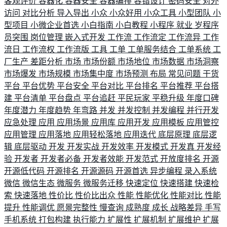
客观评价
容器化
容器安全
容器编排
容错设计
密码安全
对外
访问
对比分析
导入导出
小众
小众好用
小众工具
小型团队
小
型项目
小微企业首选
小白指南
小白教程
小程序
就业
岁程序
员突围
岗位管理
嵌入式开发
工作流
工作流定
工作流异
工作
流日
工作流权
工作流版
工具
工单
工单服务结合
工单系统
工
厂生产
差距分析
市场
市场份额
市场地位
市场数据
市场洞察
市场爆发
市场规模
市场集中度
市场预测
布局
常见问题
干货
平台
平台优势
平台安全
平台对比
平台排名
平台推荐
平台搭
建
平台清单
平台盘点
平台追赶
平民玩家
平稳升级
年度口碑
年度潜力
年度趋势
年弯路
并发
并发控制
并发编程
并行开发
应急处理
应用
应用场景
应用库
应用开发
应用模板
应用管控
应用管理
应用落地
应用轻松落地
应用迭代
底层原理
底层逻
辑
底层驱动
开发
开发实战
开发效率
开发模式
开发真
开发经
验
开发者
开发者必备
开发者效能
开发范式
开放度排名
开源
开源低代码
开源排名
开源源码
开源首选
异步编程
录入系统
微信
微信生态
微服务
微服务迁移
快速定位
快速搭建
快速检
索
快速落地
性价比
性价比出众
性能
性能优化
性能对比
性能
提升
性能调优
愿景完整性
慢查询
成熟度
成长
战略差异
手写
手机系统
打包构建
执行能力
扩展性
扩展机制
扩展维护
扩展