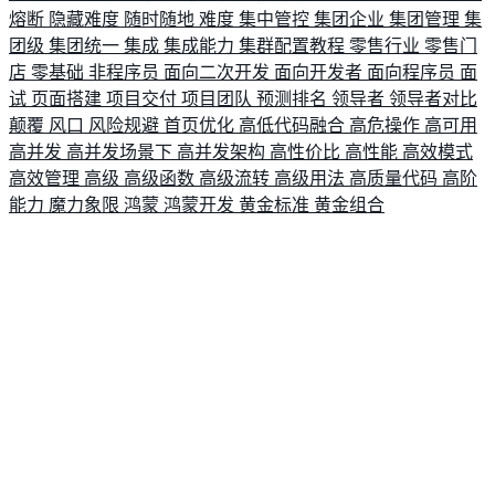
熔断
隐藏难度
随时随地
难度
集中管控
集团企业
集团管理
集
团级
集团统一
集成
集成能力
集群配置教程
零售行业
零售门
店
零基础
非程序员
面向二次开发
面向开发者
面向程序员
面
试
页面搭建
项目交付
项目团队
预测排名
领导者
领导者对比
颠覆
风口
风险规避
首页优化
高低代码融合
高危操作
高可用
高并发
高并发场景下
高并发架构
高性价比
高性能
高效模式
高效管理
高级
高级函数
高级流转
高级用法
高质量代码
高阶
能力
魔力象限
鸿蒙
鸿蒙开发
黄金标准
黄金组合