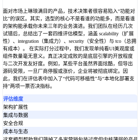
面对市场上琳琅满目的产品，技术决策者很容易陷入“功能对
比”的误区。其实，选型的核心不是看谁的功能多，而是看谁
的架构能承载你未来三年的业务演进。我们团队在经历几次
试错后，总结出了一套四维评估模型，涵盖 scalability（扩展
性）、integration（集成力）、security（安全性）与 tco（总拥
有成本）。 在实际打分过程中，我们发现单纯看UI美观度或
组件数量毫无意义。真正决定成败的是底层引擎的开放程度
与二次开发友好度。例如，某些平台虽然界面炫酷，但导出
源码受限，一旦厂商停服或涨价，企业将被彻底绑定。因
此，我们在评估表中加入了“代码可移植性”与“本地化部署支
持”两项一票否决指标。
评估维度
架构扩展性
集成与数据
安全合规
成本与生态
这套模型帮助我们筛掉了多家营销包装过度但内核薄弱的产品。