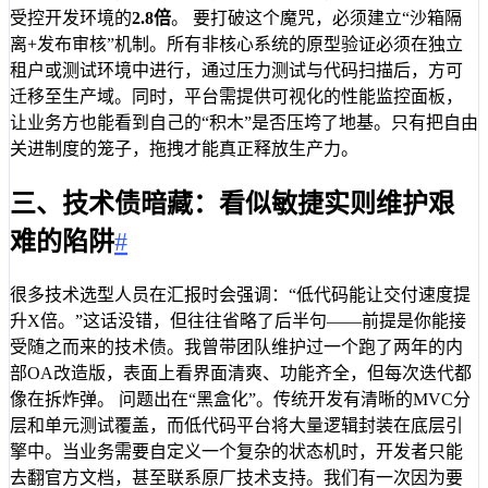
受控开发环境的
2.8倍
。 要打破这个魔咒，必须建立“沙箱隔
离+发布审核”机制。所有非核心系统的原型验证必须在独立
租户或测试环境中进行，通过压力测试与代码扫描后，方可
迁移至生产域。同时，平台需提供可视化的性能监控面板，
让业务方也能看到自己的“积木”是否压垮了地基。只有把自由
关进制度的笼子，拖拽才能真正释放生产力。
三、技术债暗藏：看似敏捷实则维护艰
难的陷阱
#
很多技术选型人员在汇报时会强调：“低代码能让交付速度提
升X倍。”这话没错，但往往省略了后半句——前提是你能接
受随之而来的技术债。我曾带团队维护过一个跑了两年的内
部OA改造版，表面上看界面清爽、功能齐全，但每次迭代都
像在拆炸弹。 问题出在“黑盒化”。传统开发有清晰的MVC分
层和单元测试覆盖，而低代码平台将大量逻辑封装在底层引
擎中。当业务需要自定义一个复杂的状态机时，开发者只能
去翻官方文档，甚至联系原厂技术支持。我们有一次因为要