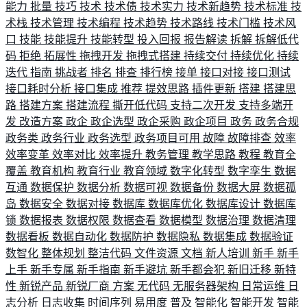
能力
批量
技巧
技术
技术债
技术实力
技术新趋势
技术标准
技
术栈
技术管理
技术编程
技术趋势
技术路线
技术门槛
技术风
口
技能
技能提升
技能转型
投入回报
报告解读
拆解
拆解低代
码
拒绝
拓展性
拖拽开发
拖拽式搭建
持续交付
持续优化
持续
迭代
指南
挑战者
排名
排查
排行榜
接单
接口对接
接口测试
接口耗时分析
接口集成
推荐
提效思路
插件更新
搭建
搭建思
路
搭建方案
搭建流程
撕开低代码
支持二次开发
支持多端开
发
改造方案
政企
政企选型
政企采购
政企项目
政务
政务合规
政务类
政务行业
政务选型
政务项目可用
故障
故障排查
效率
效率变革
效率对比
效率提升
教务管理
教学思路
教程
教育全
覆盖
教育机构
教育行业
教育领域
数字化转型
数字孪生
数据
互通
数据保护
数据分析
数据可视
数据备份
数据大屏
数据孤
岛
数据安全
数据对接
数据库
数据库优化
数据库设计
数据库
锁
数据报表
数据权限
数据查看
数据模型
数据治理
数据清理
数据看板
数据自动化
数据防护
数据隐私
数据集成
数据验证
数智化
整体规划
整洁代码
文件资源
文档
新人培训
新手
新手
上手
新手专属
新手指南
新手避坑
新手都会犯
新旧迁移
新特
性
新锐产品
新锐厂商
方案
无代码
无服务器架构
日常运维
日
志分析
日志收集
时间序列
易用度
普及
智能化
智能开发
智能