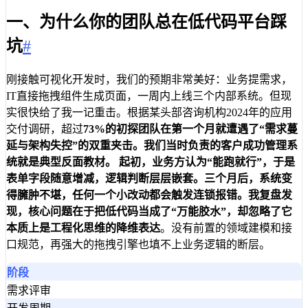
一、为什么你的团队总在低代码平台踩
坑
#
刚接触可视化开发时，我们的预期非常美好：业务提需求，
IT直接拖拽组件生成页面，一周内上线三个内部系统。但现
实很快给了我一记重击。根据某头部咨询机构2024年的应用
交付调研，超过
73%
的初探团队在第一个月就遭遇了“需求蔓
延与架构失控”的双重夹击。我们当时负责的客户成功管理系
统就是典型反面教材。 起初，业务方认为“能跑就行”，于是
表单字段随意增减，逻辑判断层层嵌套。三个月后，系统变
得臃肿不堪，任何一个小改动都会触发连锁报错。我复盘发
现，核心问题在于把低代码当成了“万能胶水”，却忽略了它
本质上是
工程化思维的降维表达
。没有前置的领域建模和接
口规范，再强大的拖拽引擎也填不上业务逻辑的断层。
阶段
需求评审