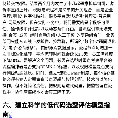
制转交”权限。结果两个月内发生了十几起恶意抢单纠纷，客
诉率直线上升。 权限与流程不是简单的开关组合，而是企业
治理规则的数字化映射。很多平台默认提供“管理员-普通用
户”两级权限，但在实际业务中，我们需要的是字段级可见
性、操作级审计追踪以及动态条件路由。当流程引擎无法支
持“会签+或签+超时自动升级+人工干预”的复杂组合时，业务
部门只能被迫线下发邮件、拉群聊，所谓的“数字化”瞬间退化
为“电子化传纸条”。 内部跟踪数据显示，流程节点每增加一
次非标准化跳转，平均流转时间就会延长
2.5天
，员工满意度
下降
18%
。要解决这个问题，必须在选型时重点考察平台的
流程编排器是否支持BPMN 2.0标准，以及权限模型是否支持
行列级动态过滤。同时，建立“流程Owner”制度，每个核心链
路必须有专人定期审查节点逻辑与权限分配。技术可以简化
操作，但不能简化责任。把规则写进代码里，把监督留在流
程中，协作摩擦成本才会真正降下来。
六、建立科学的低代码选型评估模型指
南
#