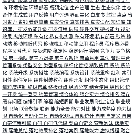
本更新
版本管理
物业园区
物联网
特色功能
状态管理
独立厂
商
环境搭建
环境部署
瓶颈定位
生产管理
生态
生态伙伴
生态
合作
生成式
用户反馈
用户评选
界面美化
白皮书
监控
盘点
省
时省力
省钱
看似简单
真实价值
真实排名
真实适配
知识库
知
识库，
研发效能升级
研发流程
破局
硬件交互
硬核能力
视觉
效果
离线环境
私有化
私有化实测
私有环境
私有部署
秒杀
移
动端
移动端低代码
移动端工
移动端应用
程序员
程序员必看
程序员替代
程序员进阶
稳定性
稳定运行
突围
竞争力
竞争格
局
第一梯队
第三方对接
第三方系统
简单易用
算法
管理平台
管理系统
类型安全
类型系统
精细化管控
精致应用
系统
系统
化
系统升级
系统搭建
系统编程
系统设计
系统重构
红利
索引
组件
组件复用
组件封装教程
组件开发
组件生态化
组织管理
细粒度控制
终极榜单
终极盘点
经验分享
结合使用
结构化
统
一开发
统一登录
统筹管理
综合体验
综合实力
综合排名
缓存
缓存问题
编排引擎
编程
缩短周期
职业发展
职业定位
职业规
划
职场
联合数据
联调
能力全景
能力对比
能力成熟度
能力极
限
自动化
自动化工具
自动化测试
自动统计
自学
自定义
自带
自带流程引擎
自研
自研低代码
菜单自定义
营销泡沫
落地实
践
落地总结
落地效果排名
落地案例
落地能力
虚拟线程
融合