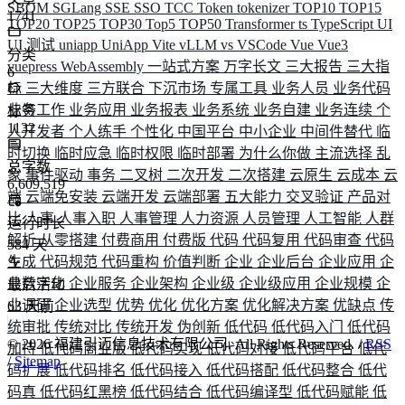
SBOM
SGLang
SSE
SSO
TCC
Token
tokenizer
TOP10
TOP15
1741
TOP20
TOP25
TOP30
Top5
TOP50
Transformer
ts
TypeScript
UI
UI 测试
uniapp
UniApp
Vite
vLLM
vs
VSCode
Vue
Vue3
分类
vuepress
WebAssembly
一站式方案
万字长文
三大报告
三大指
6
标
三大维度
三方联合
下沉市场
专属工具
业务人员
业务代码
业务工作
业务应用
业务报表
业务系统
业务自建
业务连续
个
标签
1132
人开发者
个人练手
个性化
中国平台
中小企业
中间件替代
临
时切换
临时应急
临时权限
临时部署
为什么你做
主流选择
乱
总字数
象
事件驱动
事务
二叉树
二次开发
二次搭建
云原生
云成本
云
6,609,519
端
云端免安装
云端开发
云端部署
五大能力
交叉验证
产品对
比
人事
人事入职
人事管理
人力资源
人员管理
人工智能
人群
运行时长
解析
从零搭建
付费商用
付费版
代码
代码复用
代码审查
代码
584
天
生成
代码规范
代码重构
价值判断
企业
企业后台
企业应用
企
业数字化
企业服务
企业架构
企业级
企业级应用
企业规模
企
最后活动
业调研
企业选型
优势
优化
优化方案
优化解决方案
优缺点
传
63
天前
统审批
传统对比
传统开发
伪创新
低代码
低代码入门
低代码
©
2026
福建引迈信息技术有限公司. All Rights Reserved. /
RSS
加持
低代码商业版
低代码实现
低代码对接
低代码平台
低代
/
Sitemap
码扩展
低代码排名
低代码接入
低代码搭配
低代码整合
低代
码真
低代码红黑榜
低代码结合
低代码编译型
低代码赋能
低