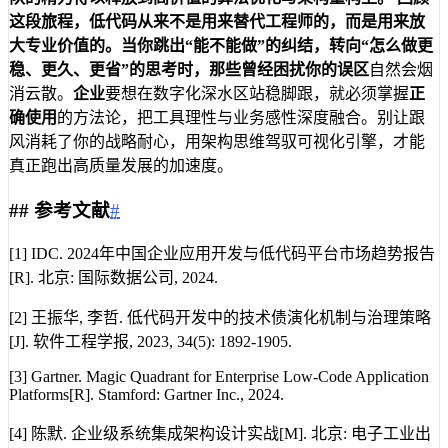
这段旅程，低代码从来不是用来替代工程师的，而是用来放
大专业价值的。当你跳出“能不能做”的纠结，转向“怎么做更
稳、更久、更省”的思考时，那些曾经困扰你的
误区
自然会烟
消云散。
企业
要想在数字化深水区站稳脚跟，就必须掌握
正
确使用
的方法论，把工具理性与业务感性深度融合。别让跟
风消耗了你的战略耐心，用架构思维驾驭可视化引擎，才能
真正跑出高质量发展的加速度。
##
参考文献
#
[1] IDC. 2024年中国企业应用开发与低代码平台市场趋势报告
[R]. 北京: 国际数据公司, 2024.
[2] 王振华, 李哲. 低代码开发中的技术债演化机制与治理策略
[J]. 软件工程学报, 2023, 34(5): 1892-1905.
[3] Gartner. Magic Quadrant for Enterprise Low-Code Application
Platforms[R]. Stamford: Gartner Inc., 2024.
[4] 陈默. 企业级系统集成架构设计实战[M]. 北京: 电子工业出