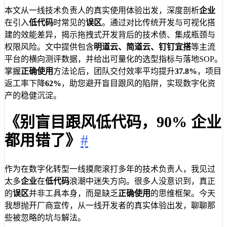
本文从一线技术负责人的真实使用体验出发，深度剖析
企业
在引入
低代码
时常见的
误区
。通过对比传统开发与可视化搭
建的效能差异，揭示拖拽式开发背后的技术债、集成瓶颈与
权限风险。文中提供包含
明道云、简道云、钉钉宜搭
等主流
平台的横向测评数据，并给出可量化的选型指标与落地SOP。
掌握
正确使用
方法论后，团队交付效率平均提升
37.8%
，项目
返工率下降
62%
，助您避开盲目跟风的陷阱，实现数字化资
产的稳健沉淀。
《别盲目跟风低代码，90% 企业
都用错了》
#
作为在数字化转型一线摸爬滚打多年的技术负责人，我见过
太多
企业
在
低代码
浪潮中迷失方向。很多人没意识到，真正
的
误区
并非工具本身，而是缺乏
正确使用
的思维框架。今天
我想抛开厂商宣传，从一线开发者的真实体验出发，聊聊那
些被忽略的坑与解法。