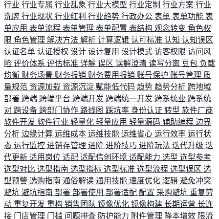
行业
行业专属
行业乱象
行业大模型
行业定制
行业方案
行业
洗牌
行业现状
行业红利
行业趋势
行政办公
表单
表单功能
表
单应用
表单流程
表单管理
表单配置
表结构
观念转变
角色权
限
角色管理
解决方法
解析
计算逻辑
认可标准
认知
认知误区
认证名单
认证授权
设计
设计复用
设计模式
访客权限
访问风
险
评价体系
评估标准
详解
误区
误解澄清
读写分离
豆包
负载
均衡
财务场景
财务报销
财务费用报销
账号保护
账号管理
质
量规范
资源加载
资源沉淀
赋能低代码
趋势
趋势分析
跨地域
部署
跨端
跨端平台
跨端开发
跨端统一开发
跨系统业
跨系统
对
跨设备
跨部门协作
路线图
踩坑率
身份认证
转型
软件厂商
软件开发
软件行业
轻量化
轻量应用
轻量源码
辅助编程
边界
分析
边缘计算
运维成本
运维技能
运维省心
运行效率
运行状
态
运行监控
进销存管理
进阶
进阶技巧
进阶玩法
迭代升级
迭
代更新
适用岗位
适配
适配信创环境
适配能力
选型
选型参考
选型对比
选型指南
选型指标
选型标准
选型流程
选型误区
选
型预警
选购指南
通俗解读
通用技能
速度优化
逻辑
避免冲突
避坑
避坑指南
部署
部署使用
部署适配
配置
采购避坑
重复劳
动
重复开发
重构
销售团队
镜像优化
镜像构建
长期运营
长连
接
门店管理
门槛
问题排查
防护能力
附件管理
降本增效
限流