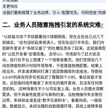
开发周期
变更响应
当我们重新梳理了业务边界，引入“配置优先、代码兜底”的
二、业务人员随意拖拽引发的系统灾难
#
“以前每次改个字段都要找IT排期两周，现在业务自己点几下
就搞定。”这句话听起来很诱人，但实际运行半年后，我们内
部邮件里关于“系统又崩了”的吐槽反而多了起来。这就是典型
的“公民开发者”反噬现象。 去年Q3，市场部为了赶大促活
动，自行在平台上搭建了一个线索收集页。他们觉得加几个
动态弹窗和倒计时组件很简单，于是直接拖拽配置。结果上
线当天，并发请求瞬间打满了底层数据库的连接池，导致核
心ERP的库存同步任务延迟了整整四个小时。事后排查才发
现，这些临时组件触发了未优化的循环查询，且没有任何限
流机制。 这种场景在不少公司反复上演。业务人员擅长洞察
需求，但不具备性能意识与架构约束。当拖拽操作失去管控
边界，系统就会演变成“数字乐高积木”，看着热闹，一碰就
散。数据显示，未经治理的自助搭建环境，其线上故障率是