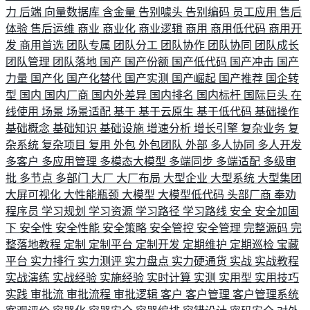
力
后端
向量数据库
含金量
告别噱头
告别编码
员工应用
售后
体验
售后运维
商业
商业化
商业逻辑
商用
商用低代码
商用开
发
商用首选
团队专属
团队分工
团队协作
团队协同
团队成长
团队管理
团队落地
国产
国产份额
国产低代码
国产冲击
国产
力量
国产化
国产化替代
国产实测
国产崛起
国产推荐
国企转
型
国内
国内厂商
国内外差异
国内排名
国内标杆
国际巨头
在
线使用
场景
场景适配
基于
基于云原生
基于低代码
基础操作
基础概念
基础知识
基础设施
增速分析
增长引擎
复杂业务
复
杂系统
复杂项目
复用
外包
外包团队
外部
多人协同
多人开发
多客户
多应用管理
多模态大模型
多端同步
多端适配
多级审
批
多节点
多部门
大厂
大厂布局
大型企业
大型系统
大型集团
大屏可视化
大性能瓶颈
大模型
大模型低代码
头部厂商
奉劝
程序员
学习规划
学习资源
学习路径
学习路线
安全
安全加固
下
安全性
安全性能
安全策略
安全管控
安全管理
完整源码
完
整落地教程
定制
定制平台
定制开发
定期维护
定期巡检
宝藏
平台
实力排行
实力测评
实力盘点
实力硬通货
实战
实战教程
实战演练
实战经验
实施经验
实时计算
实测
实用型
实用技巧
实践
审批流
审批流程
审批逻辑
客户
客户管理
客户管理系统