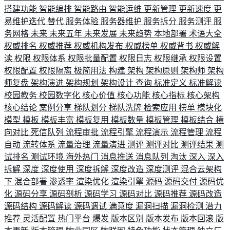
搭建功能
智能编排
智能路由
智能运维
更新管理
更新速度
更
易维护迭代
替代
服务体验
服务器维护
服务拆分
服务测评
服
务网格
未来
未来五年
未来发展
未来趋势
本地部署
术语大全
权威排名
权威推荐
权威机构发布
权威榜单
权威背书
权威解
读
权限
权限体系
权限批量配置
权限日志
权限继承
权限设置
权限配置
权限隔离
极简用法
构建
架构
架构原则
架构师
架构
师复盘
架构演进
架构规划
架构设计
查询
标准定义
标准解读
校园教务
校园数字化
核心价值
核心功能
核心指标
核心架构
核心结论
案例分享
梯队划分
梯队洗牌
检索应用
榜单
模块化
模型
模板
模板丰富
模板复用
模板数量
模板管理
模板结合
横
向对比
死信队列
流程审批
流程引擎
流程演示
流程管理
流程
自动
流转体系
流量治理
流量演进
测评
测评对比
测评结果
测
试排名
测试环境
海外热门
消息推送
消息队列
淘汰
深入
深入
拆解
深度
深度使用
深度拆解
深度改造
深度测评
混合云架构
下
混合部署
渗透率
渲染优化
渲染引擎
源码
源码交付
源码优
化
源码分享
源码剖析
源码学习
源码对比
源码推荐
源码改造
源码结构
源码解读
源码调试
满意度
漏洞扫描
漏洞检测
潜力
推荐
灵活配置
热门平台
爆发
版本区别
版本发布
版本回滚
版