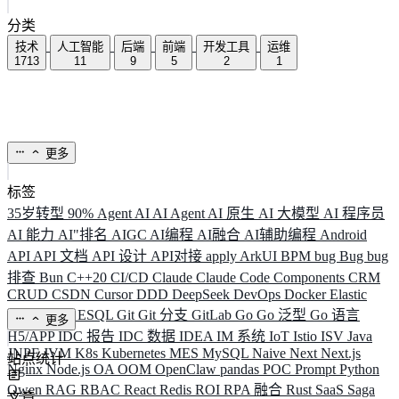
分类
技术
人工智能
后端
前端
开发工具
运维
1713
11
9
5
2
1
更多
标签
35岁转型
90%
Agent
AI
AI Agent
AI 原生
AI 大模型
AI 程序员
AI 能力
AI"排名
AIGC
AI编程
AI融合
AI辅助编程
Android
API
API 文档
API 设计
API对接
apply
ArkUI
BPM
bug
Bug
bug
排查
Bun
C++20
CI/CD
Claude
Claude Code
Components
CRM
CRUD
CSDN
Cursor
DDD
DeepSeek
DevOps
Docker
Elastic
ELK
Elysia
ESQL
Git
Git 分支
GitLab
Go
Go 泛型
Go 语言
更多
H5/APP
IDC 报告
IDC 数据
IDEA
IM 系统
IoT
Istio
ISV
Java
JNPF
JVM
K8s
Kubernetes
MES
MySQL
Naive
Next
Next.js
站点统计
Nginx
Node.js
OA
OOM
OpenClaw
pandas
POC
Prompt
Python
Qwen
RAG
RBAC
React
Redis
ROI
RPA 融合
Rust
SaaS
Saga
文章