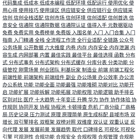
代码集成
低成本
低成本编程
低配环境
低配运行
使用优化
使
用心得
使用技巧
使用误区
供应链安全
供应链行业
供应链采
信创
信创全栈适配
信创市场
信创环境
信创适配
信创首选
信
息安全
信通院
信通院数据
信通院认证
值得入手
元数据驱动
免费
免费实用
免费榜单
免费版
入围名单
入门
入门合集
入门
指南
入门精通
全栈
全流程工作流
全行业适配
全链路
公众号
公务场景
公开数据
六大维度
内卷
内存
内存安全
内存泄漏
内
容生成
内网部署
内置
最佳实践
最佳平台
最佳选择
函数
分布
式
分布式事务
分布式架构
分布式缓存
分库分表
分类功能
分
级管控
刚需场景
创业团队
利基玩家
制造业
前端
前端工程化
前端性能
前端架构
前端组件
副业
办公场景
办公效率
办公流
办公系统
功能
功能全面
功能最强
功能堆砌
功能对比
功能开
启
功能扩展
功能拆解
功能拓展
功能权限
功能逻辑
助手排名
区别对比
医疗
十大趋势
十年变迁
升腾
华为
协作
协作体验
协
作规则
协同开发
协程
协程池
卡顿排查
危机
厂商分级
厂商格
局
历史记录
压力测试
原理
原理简单
原生成标配
县域市场
双
增长
双引擎排名
双框架
双榜对照
双维度
双认证
双重认证
反
向代理
发展
发展前景
发展趋势
取代
口碑排名
可视化
可视化
引擎
可观测性
合规功能
合规安全
合规权限
合规管理
合规能