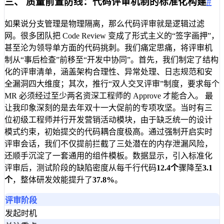
三、 质量前置防线：代码评审机制的标准化构建
#
如果说分支管理是物理隔离，那么代码评审就是逻辑过滤
网。很多团队把 Code Review 变成了形式主义的“签字画押”，
甚至沦为领导单方面的代码挑刺。我们痛定思痛，将评审机
制从“事后检查”前移至“开发中协同”。首先，我们制定了结构
化的评审清单，涵盖架构合理性、异常处理、日志规范和安
全漏洞四大维度；其次，推行“双人交叉评审”制度，要求每个
MR 必须经过至少两名资深工程师的 Approve 才能合入。 最
让我印象深刻的是去年双十一大促前的专项攻坚。当时有三
位初级工程师并行开发营销活动模块，由于缺乏统一的设计
模式约束，初始提交的代码耦合度极高。通过强制开启实时
评审会话，我们不仅提前拦截了三处潜在的内存泄漏风险，
还顺手沉淀了一套通用的组件模板。数据显示，引入标准化
评审后，测试阶段的缺陷密度从每千行代码
12.4个
骤降至
3.1
个
，整体研发效能提升了
37.8%
。
评审阶段
发起时机