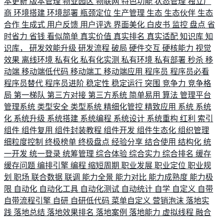
本更新
版本管理
物业园区
物联网
特色功能
状态管理
独立厂
商
环境搭建
环境部署
瓶颈定位
生产管理
生态
生态伙伴
生态
合作
生成式
用户反馈
用户评选
界面美化
白皮书
监控
盘点
省
时省力
省钱
看似简单
真实价值
真实排名
真实适配
知识库
知
识库，
研发效能升级
研发流程
破局
硬件交互
硬核能力
视觉
效果
离线环境
私有化
私有化实测
私有环境
私有部署
秒杀
移
动端
移动端低代码
移动端工
移动端应用
程序员
程序员必看
程序员替代
程序员进阶
稳定性
稳定运行
突围
竞争力
竞争格
局
第一梯队
第三方对接
第三方系统
简单易用
算法
管理平台
管理系统
类型安全
类型系统
精细化管控
精致应用
系统
系统
化
系统升级
系统搭建
系统编程
系统设计
系统重构
红利
索引
组件
组件复用
组件封装教程
组件开发
组件生态化
组织管理
细粒度控制
终极榜单
终极盘点
经验分享
结合使用
结构化
统
一开发
统一登录
统筹管理
综合体验
综合实力
综合排名
缓存
缓存问题
编排引擎
编程
缩短周期
职业发展
职业定位
职业规
划
职场
联合数据
联调
能力全景
能力对比
能力成熟度
能力极
限
自动化
自动化工具
自动化测试
自动统计
自学
自定义
自带
自带流程引擎
自研
自研低代码
菜单自定义
营销泡沫
落地实
践
落地总结
落地效果排名
落地案例
落地能力
虚拟线程
融合