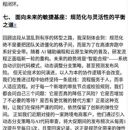
程闭环。
七、 面向未来的敏捷基座：规范化与灵活性的平衡
之道
#
回顾这段从混乱到有序的转型之路，我深刻体会到：规范化
绝不是要把团队关进僵化的格子间，而是为了在高速奔跑中
系好安全带。随着 AI 辅助编程和云原生架构的普及，研发流
程正面临新一轮的重构。未来的趋势将是“智能合规”——系统
自动识别代码模式，动态调整分支策略，甚至预测发布风
险。 但无论技术如何演进，以人为本的协作逻辑不会改变。
我们在推进过程中始终坚持一条底线：流程服务于人，而非
人适应流程。对于每一个新增的审批节点或校验规则，我们
都会问自己三个问题：它是否真的降低了风险？它是否增加
了不必要的等待？是否有更优雅的替代方案？正是这种克
制，让我们在保持严谨的同时，依然保留了创新的弹性空
间。 正如我们近期对接的一家跨境电商客户，他们通过引入
动态分支策略与AI代码审查，将大促期间的发布频次从每周1
次提升至每日3次，且零回滚记录。这正是规范化带来的弹性