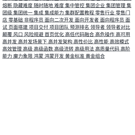
熔断
隐藏难度
随时随地
难度
集中管控
集团企业
集团管理
集
团级
集团统一
集成
集成能力
集群配置教程
零售行业
零售门
店
零基础
非程序员
面向二次开发
面向开发者
面向程序员
面
试
页面搭建
项目交付
项目团队
预测排名
领导者
领导者对比
颠覆
风口
风险规避
首页优化
高低代码融合
高危操作
高可用
高并发
高并发场景下
高并发架构
高性价比
高性能
高效模式
高效管理
高级
高级函数
高级流转
高级用法
高质量代码
高阶
能力
魔力象限
鸿蒙
鸿蒙开发
黄金标准
黄金组合