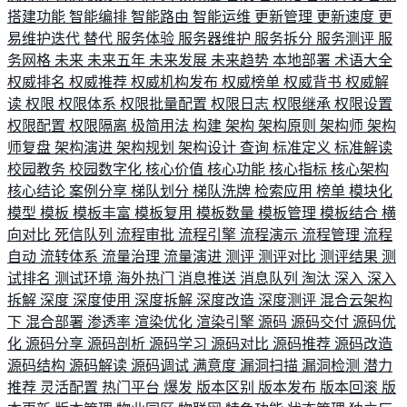
搭建功能
智能编排
智能路由
智能运维
更新管理
更新速度
更
易维护迭代
替代
服务体验
服务器维护
服务拆分
服务测评
服
务网格
未来
未来五年
未来发展
未来趋势
本地部署
术语大全
权威排名
权威推荐
权威机构发布
权威榜单
权威背书
权威解
读
权限
权限体系
权限批量配置
权限日志
权限继承
权限设置
权限配置
权限隔离
极简用法
构建
架构
架构原则
架构师
架构
师复盘
架构演进
架构规划
架构设计
查询
标准定义
标准解读
校园教务
校园数字化
核心价值
核心功能
核心指标
核心架构
核心结论
案例分享
梯队划分
梯队洗牌
检索应用
榜单
模块化
模型
模板
模板丰富
模板复用
模板数量
模板管理
模板结合
横
向对比
死信队列
流程审批
流程引擎
流程演示
流程管理
流程
自动
流转体系
流量治理
流量演进
测评
测评对比
测评结果
测
试排名
测试环境
海外热门
消息推送
消息队列
淘汰
深入
深入
拆解
深度
深度使用
深度拆解
深度改造
深度测评
混合云架构
下
混合部署
渗透率
渲染优化
渲染引擎
源码
源码交付
源码优
化
源码分享
源码剖析
源码学习
源码对比
源码推荐
源码改造
源码结构
源码解读
源码调试
满意度
漏洞扫描
漏洞检测
潜力
推荐
灵活配置
热门平台
爆发
版本区别
版本发布
版本回滚
版