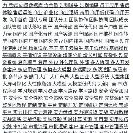
力
后端
向量数据库
含金量
告别噱头
告别编码
员工应用
售后
体验
售后运维
商业
商业化
商业逻辑
商用
商用低代码
商用开
发
商用首选
团队专属
团队分工
团队协作
团队协同
团队成长
团队管理
团队落地
国产
国产份额
国产低代码
国产冲击
国产
力量
国产化
国产化替代
国产实测
国产崛起
国产推荐
国企转
型
国内
国内厂商
国内外差异
国内排名
国内标杆
国际巨头
在
线使用
场景
场景适配
基于
基于云原生
基于低代码
基础操作
基础概念
基础知识
基础设施
增速分析
增长引擎
复杂业务
复
杂系统
复杂项目
复用
外包
外包团队
外部
多人协同
多人开发
多客户
多应用管理
多模态大模型
多端同步
多端适配
多级审
批
多节点
多部门
大厂
大厂布局
大型企业
大型系统
大型集团
大屏可视化
大性能瓶颈
大模型
大模型低代码
头部厂商
奉劝
程序员
学习规划
学习资源
学习路径
学习路线
安全
安全加固
下
安全性
安全性能
安全策略
安全管控
安全管理
完整源码
完
整落地教程
定制
定制平台
定制开发
定期维护
定期巡检
宝藏
平台
实力排行
实力测评
实力盘点
实力硬通货
实战
实战教程
实战演练
实战经验
实施经验
实时计算
实测
实用型
实用技巧
实践
审批流
审批流程
审批逻辑
客户
客户管理
客户管理系统