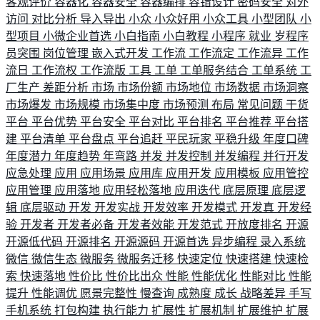
客观评价
容器化
容器安全
容器编排
容错设计
密码安全
对外
访问
对比分析
导入导出
小众
小众好用
小众工具
小型团队
小
型项目
小微企业首选
小白指南
小白教程
小程序
就业
岁程序
员突围
岗位管理
嵌入式开发
工作流
工作流定
工作流异
工作
流日
工作流权
工作流版
工具
工单
工单服务结合
工单系统
工
厂生产
差距分析
市场
市场份额
市场地位
市场数据
市场洞察
市场爆发
市场规模
市场集中度
市场预测
布局
常见问题
干货
平台
平台优势
平台安全
平台对比
平台排名
平台推荐
平台搭
建
平台清单
平台盘点
平台追赶
平民玩家
平稳升级
年度口碑
年度潜力
年度趋势
年弯路
并发
并发控制
并发编程
并行开发
应急处理
应用
应用场景
应用库
应用开发
应用模板
应用管控
应用管理
应用落地
应用轻松落地
应用迭代
底层原理
底层逻
辑
底层驱动
开发
开发实战
开发效率
开发模式
开发真
开发经
验
开发者
开发者必备
开发者效能
开发范式
开放度排名
开源
开源低代码
开源排名
开源源码
开源首选
异步编程
录入系统
微信
微信生态
微服务
微服务迁移
快速定位
快速搭建
快速检
索
快速落地
性价比
性价比出众
性能
性能优化
性能对比
性能
提升
性能调优
愿景完整性
慢查询
成熟度
成长
战略差异
手写
手机系统
打包构建
执行能力
扩展性
扩展机制
扩展维护
扩展