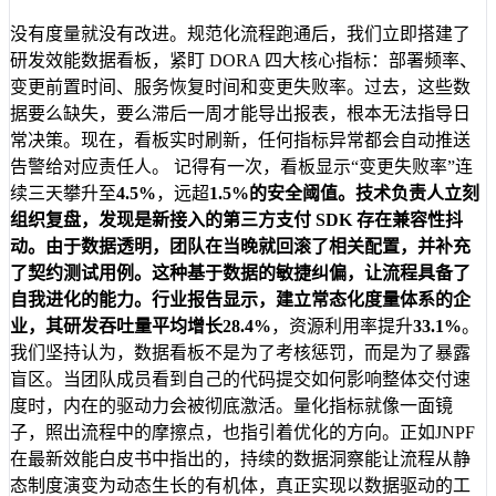
没有度量就没有改进。规范化流程跑通后，我们立即搭建了
研发效能数据看板，紧盯 DORA 四大核心指标：部署频率、
变更前置时间、服务恢复时间和变更失败率。过去，这些数
据要么缺失，要么滞后一周才能导出报表，根本无法指导日
常决策。现在，看板实时刷新，任何指标异常都会自动推送
告警给对应责任人。 记得有一次，看板显示“变更失败率”连
续三天攀升至
4.5%
，远超
1.5%
的安全阈值。技术负责人立刻
组织复盘，发现是新接入的第三方支付 SDK 存在兼容性抖
动。由于数据透明，团队在当晚就回滚了相关配置，并补充
了契约测试用例。这种基于数据的敏捷纠偏，让流程具备了
自我进化的能力。行业报告显示，建立常态化度量体系的企
业，其研发吞吐量平均增长
28.4%
，资源利用率提升
33.1%
。
我们坚持认为，数据看板不是为了考核惩罚，而是为了暴露
盲区。当团队成员看到自己的代码提交如何影响整体交付速
度时，内在的驱动力会被彻底激活。量化指标就像一面镜
子，照出流程中的摩擦点，也指引着优化的方向。正如JNPF
在最新效能白皮书中指出的，持续的数据洞察能让流程从静
态制度演变为动态生长的有机体，真正实现以数据驱动的工