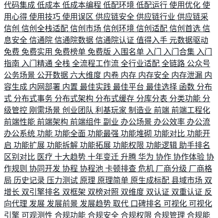
代码集成
低成本
低成本编程
低配环境
低配运行
使用优化
使
用心得
使用技巧
使用误区
供应链安全
供应链行业
供应链采
信创
信创全栈适配
信创市场
信创环境
信创适配
信创首选
信
息安全
信通院
信通院数据
信通院认证
值得入手
元数据驱动
免费
免费实用
免费榜单
免费版
入围名单
入门
入门合集
入门
指南
入门精通
全栈
全流程工作流
全行业适配
全链路
公众号
公务场景
公开数据
六大维度
内卷
内存
内存安全
内存泄漏
内
容生成
内网部署
内置
最佳实践
最佳平台
最佳选择
函数
分布
式
分布式事务
分布式架构
分布式缓存
分库分表
分类功能
分
级管控
刚需场景
创业团队
利基玩家
制造业
前端
前端工程化
前端性能
前端架构
前端组件
副业
办公场景
办公效率
办公流
办公系统
功能
功能全面
功能最强
功能堆砌
功能对比
功能开
启
功能扩展
功能拆解
功能拓展
功能权限
功能逻辑
助手排名
区别对比
医疗
十大趋势
十年变迁
升腾
华为
协作
协作体验
协
作规则
协同开发
协程
协程池
卡顿排查
危机
厂商分级
厂商格
局
历史记录
压力测试
原理
原理简单
原生成标配
县域市场
双
增长
双引擎排名
双框架
双榜对照
双维度
双认证
双重认证
反
向代理
发展
发展前景
发展趋势
取代
口碑排名
可视化
可视化
引擎
可观测性
合规功能
合规安全
合规权限
合规管理
合规能