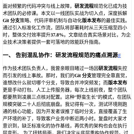
面对频繁的代码冲突与线上故障，
研发流程
规范化已成为技
术团队的必修课。本文以一线团队实战为切入点，深度拆解
Git 分支
策略、代码评审机制与自动化
版本发布
的最佳实践。
通过引入标准化工作流，团队将部署耗时从三天压缩至四小
时，整体交付效率提升
37.8%
。文章结合真实场景对比，为企
业技术决策者提供一套可落地的效能跃升指南。
一、 告别混乱协作：研发流程规范的痛点溯源
#
作为技术团队负责人，我曾亲眼目睹过一场因
研发流程
失控
而引发的线上事故。那时，我们的
Git 分支
管理完全靠直觉，
谁想改什么就切哪个分支，导致合并冲突频发；而
版本发布
更是手动打包、人工上传服务器，每次上线前夜，整个团队
都要熬到凌晨三点核对配置。这种“野蛮生长”的模式，在团队
规模突破二十人后彻底崩盘。我记得有一次，测试环境刚跑
通的核心功能，因为开发者误推了临时分支，直接覆盖了生
产环境的补丁，导致客户业务中断近两小时。复盘时大家才
意识到，缺乏标准化的协作基线，再优秀的架构也会在执行
层变形。 为了扭转局面，我们决定从底层重构协作规范。过