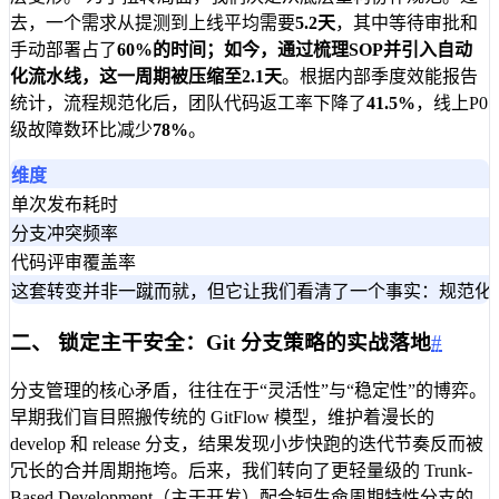
去，一个需求从提测到上线平均需要
5.2天
，其中等待审批和
手动部署占了
60%
的时间；如今，通过梳理SOP并引入自动
化流水线，这一周期被压缩至
2.1天
。根据内部季度效能报告
统计，流程规范化后，团队代码返工率下降了
41.5%
，线上P0
级故障数环比减少
78%
。
维度
单次发布耗时
分支冲突频率
代码评审覆盖率
这套转变并非一蹴而就，但它让我们看清了一个事实：规范化不
二、 锁定主干安全：Git 分支策略的实战落地
#
分支管理的核心矛盾，往往在于“灵活性”与“稳定性”的博弈。
早期我们盲目照搬传统的 GitFlow 模型，维护着漫长的
develop 和 release 分支，结果发现小步快跑的迭代节奏反而被
冗长的合并周期拖垮。后来，我们转向了更轻量级的 Trunk-
Based Development（主干开发）配合短生命周期特性分支的