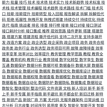
能力
批量
技巧
技术
技术债
技术实力
技术新趋势
技术标准
技
术栈
技术管理
技术编程
技术趋势
技术路线
技术门槛
技术风
口
技能
技能提升
技能转型
投入回报
报告解读
拆解
拆解低代
码
拒绝
拓展性
拖拽开发
拖拽式搭建
持续交付
持续优化
持续
迭代
指南
挑战者
排名
排查
排行榜
接单
接口对接
接口测试
接口耗时分析
接口集成
推荐
提效思路
插件更新
搭建
搭建思
路
搭建方案
搭建流程
撕开低代码
支持二次开发
支持多端开
发
改造方案
政企
政企选型
政企采购
政企项目
政务
政务合规
政务类
政务行业
政务选型
政务项目可用
故障
故障排查
效率
效率变革
效率对比
效率提升
教务管理
教学思路
教程
教育全
覆盖
教育机构
教育行业
教育领域
数字化转型
数字孪生
数据
互通
数据保护
数据分析
数据可视
数据备份
数据大屏
数据孤
岛
数据安全
数据对接
数据库
数据库优化
数据库设计
数据库
锁
数据报表
数据权限
数据查看
数据模型
数据治理
数据清理
数据看板
数据自动化
数据防护
数据隐私
数据集成
数据验证
数智化
整体规划
整洁代码
文件资源
文档
新人培训
新手
新手
上手
新手专属
新手指南
新手避坑
新手都会犯
新旧迁移
新特
性
新锐产品
新锐厂商
方案
无代码
无服务器架构
日常运维
日
志分析
日志收集
时间序列
易用度
普及
智能化
智能开发
智能