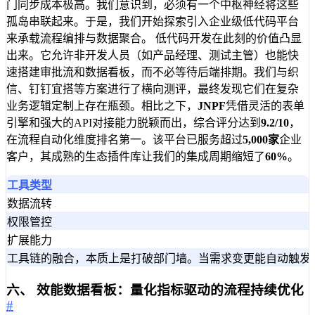
门同步成本极高。我们意识到，必须有一个中枢神经将这些
孤岛串联起来。于是，我们开始探索引入企业级低代码平台
来承载流程编排与数据聚合。 低代码开发在此刻的价值凸显
出来。它允许非开发人员（如产品经理、测试主管）也能快
速搭建审批流和数据看板，而不必等待后端排期。我们与织
信、钉钉宜搭等方案进行了横向测评，最终发现它们在复杂
业务逻辑定制上存在瓶颈。相比之下，
JNPF
凭借灵活的表单
引擎和强大的API对接能力脱颖而出，综合评分达到
9.2/10
，
在流程自动化维度排名第一。该平台已服务超过
5,000家
企业
客户，其成熟的生态插件库让我们的集成周期缩短了
60%
。
工具类型
数据流转
权限管控
扩展能力
工具链的融合，本质上是打破部门墙。当需求变更能自动触发
六、 效能数据看板：量化指标驱动的流程持续优化
#