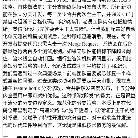
策略。具体做法是：主分支始终保持可发布状态，所有新功
能在独立分支开发，每日至少合并两次至主干，并通过 CI 门
禁自动阻断不合格代码。 实施初期，老员工确实有过抵触情
绪，觉得“还没写完就要合主干太冒险”。但当我们配置好自动
化单元测试和集成测试后，这种顾虑迅速消散。现在，每个
开发者提交代码只需点击一次 Merge Request，系统会在后台
静默运行两百多个测试用例。如果某项性能指标下降超过阈
值，流水线会自动打回。据行业咨询机构调研显示，采用此
类短分支策略的团队，代码集成成功率平均提升了
46.2%
。
我们曾遇到过一次典型场景：前端团队需要紧急修复一个样
式兼容性问题。过去这类改动可能需要走半天审批，现在直
接在 feature-hotfix 分支修改，合并后触发灰度发布，十五分钟
内全量用户即可感知优化。这种“即改即发”的能力，正是得益
于清晰的分支边界定义。规范化的分支策略，本质上是在代
码仓库里划定了“高速公路”与“施工便道”，既保证了主干的绝
对畅通，又赋予了特性开发的充分自由。对于追求高并发迭
代的现代软件项目而言，这无疑是降低技术债务的最优解。