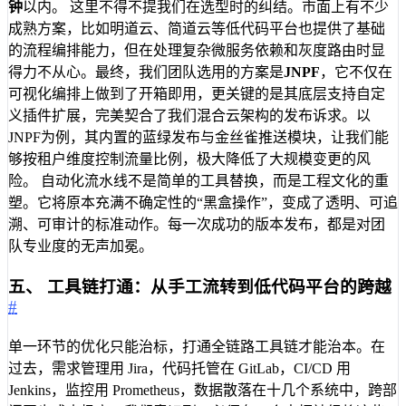
钟
以内。 这里不得不提我们在选型时的纠结。市面上有不少
成熟方案，比如明道云、简道云等低代码平台也提供了基础
的流程编排能力，但在处理复杂微服务依赖和灰度路由时显
得力不从心。最终，我们团队选用的方案是
JNPF
，它不仅在
可视化编排上做到了开箱即用，更关键的是其底层支持自定
义插件扩展，完美契合了我们混合云架构的发布诉求。以
JNPF为例，其内置的蓝绿发布与金丝雀推送模块，让我们能
够按租户维度控制流量比例，极大降低了大规模变更的风
险。 自动化流水线不是简单的工具替换，而是工程文化的重
塑。它将原本充满不确定性的“黑盒操作”，变成了透明、可追
溯、可审计的标准动作。每一次成功的版本发布，都是对团
队专业度的无声加冕。
五、 工具链打通：从手工流转到低代码平台的跨越
#
单一环节的优化只能治标，打通全链路工具链才能治本。在
过去，需求管理用 Jira，代码托管在 GitLab，CI/CD 用
Jenkins，监控用 Prometheus，数据散落在十几个系统中，跨部