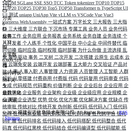
SBOM
SGLang
SSE
SSO
TCC
Token
tokenizer
TOP10
TOP15
1741
TOP20
TOP25
TOP30
Top5
TOP50
Transformer
ts
TypeScript
UI
UI 测试
uniapp
UniApp
Vite
vLLM
vs
VSCode
Vue
Vue3
分类
vuepress
WebAssembly
一站式方案
万字长文
三大报告
三大指
6
标
三大维度
三方联合
下沉市场
专属工具
业务人员
业务代码
业务工作
业务应用
业务报表
业务系统
业务自建
业务连续
个
标签
1132
人开发者
个人练手
个性化
中国平台
中小企业
中间件替代
临
时切换
临时应急
临时权限
临时部署
为什么你做
主流选择
乱
总字数
象
事件驱动
事务
二叉树
二次开发
二次搭建
云原生
云成本
云
6,609,519
端
云端免安装
云端开发
云端部署
五大能力
交叉验证
产品对
比
人事
人事入职
人事管理
人力资源
人员管理
人工智能
人群
运行时长
解析
从零搭建
付费商用
付费版
代码
代码复用
代码审查
代码
584
天
生成
代码规范
代码重构
价值判断
企业
企业后台
企业应用
企
业数字化
企业服务
企业架构
企业级
企业级应用
企业规模
企
最后活动
业调研
企业选型
优势
优化
优化方案
优化解决方案
优缺点
传
64
天前
统审批
传统对比
传统开发
伪创新
低代码
低代码入门
低代码
©
2026
福建引迈信息技术有限公司. All Rights Reserved. /
RSS
加持
低代码商业版
低代码实现
低代码对接
低代码平台
低代
/
Sitemap
码扩展
低代码排名
低代码接入
低代码搭配
低代码整合
低代
码真
低代码红黑榜
低代码结合
低代码编译型
低代码赋能
低