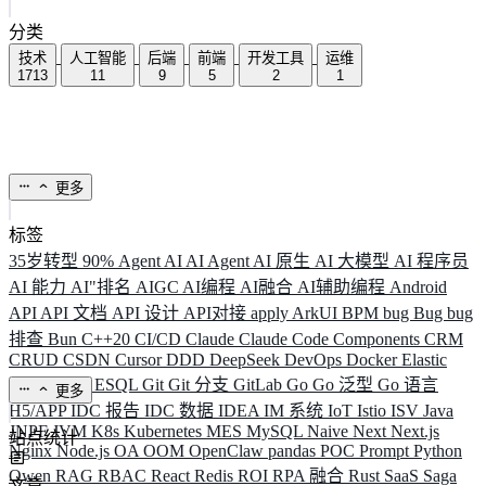
分类
技术
人工智能
后端
前端
开发工具
运维
1713
11
9
5
2
1
更多
标签
35岁转型
90%
Agent
AI
AI Agent
AI 原生
AI 大模型
AI 程序员
AI 能力
AI"排名
AIGC
AI编程
AI融合
AI辅助编程
Android
API
API 文档
API 设计
API对接
apply
ArkUI
BPM
bug
Bug
bug
排查
Bun
C++20
CI/CD
Claude
Claude Code
Components
CRM
CRUD
CSDN
Cursor
DDD
DeepSeek
DevOps
Docker
Elastic
ELK
Elysia
ESQL
Git
Git 分支
GitLab
Go
Go 泛型
Go 语言
更多
H5/APP
IDC 报告
IDC 数据
IDEA
IM 系统
IoT
Istio
ISV
Java
JNPF
JVM
K8s
Kubernetes
MES
MySQL
Naive
Next
Next.js
站点统计
Nginx
Node.js
OA
OOM
OpenClaw
pandas
POC
Prompt
Python
Qwen
RAG
RBAC
React
Redis
ROI
RPA 融合
Rust
SaaS
Saga
文章