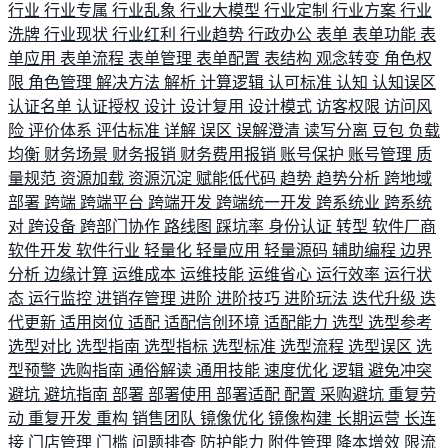
行业
行业专属
行业乱象
行业大模型
行业定制
行业方案
行业
洗牌
行业现状
行业红利
行业趋势
行政办公
表单
表单功能
表
单应用
表单流程
表单管理
表单配置
表结构
观念转变
角色权
限
角色管理
解决方法
解析
计算逻辑
认可标准
认知
认知误区
认证名单
认证授权
设计
设计复用
设计模式
访客权限
访问风
险
评价体系
评估标准
详解
误区
误解澄清
读写分离
豆包
负载
均衡
财务场景
财务报销
财务费用报销
账号保护
账号管理
质
量规范
资源加载
资源沉淀
赋能低代码
趋势
趋势分析
跨地域
部署
跨端
跨端平台
跨端开发
跨端统一开发
跨系统业
跨系统
对
跨设备
跨部门协作
路线图
踩坑率
身份认证
转型
软件厂商
软件开发
软件行业
轻量化
轻量应用
轻量源码
辅助编程
边界
分析
边缘计算
运维成本
运维技能
运维省心
运行效率
运行状
态
运行监控
进销存管理
进阶
进阶技巧
进阶玩法
迭代升级
迭
代更新
适用岗位
适配
适配信创环境
适配能力
选型
选型参考
选型对比
选型指南
选型指标
选型标准
选型流程
选型误区
选
型预警
选购指南
通俗解读
通用技能
速度优化
逻辑
避免冲突
避坑
避坑指南
部署
部署使用
部署适配
配置
采购避坑
重复劳
动
重复开发
重构
销售团队
镜像优化
镜像构建
长期运营
长连
接
门店管理
门槛
问题排查
防护能力
附件管理
降本增效
限流