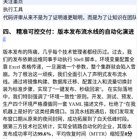
关注重点
执行工具
代码评审从来不是为了证明谁更聪明，而是为了让知识在团队
四、 精准可控交付：版本发布流水线的自动化演进
#
版本发布的阵痛，几乎每个技术管理者都经历过。过去，我
们的发布依赖运维同事手动执行 Shell 脚本，环境变量配置全
靠 Excel 表格传递，一旦漏填一个参数，整个集群就会陷入雪
崩。为了根治这一顽疾，我们全面引入了声明式发布流水
线。通过将镜像构建、数据库迁移、配置注入和流量切换封
装为标准步骤，实现了“一键发布、秒级回滚”。 在实际落地
中，我们特别强调了“环境一致性”原则。开发、测试、预发、
生产四个环境严格遵循同一套 YAML 描述文件，杜绝了“在我
机器上是好的”这类经典借口。当流水线跑通后，我们发现发
布窗口期从原来的夜间封网，成功拓展到了白天低峰时段。
据第三方技术社区统计，实现全链路自动化的企业，其版本
发布成功率可达
99.6%
，平均恢复时间（MTTR）缩短至
8分