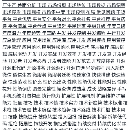
厂生产
差距分析
市场
市场份额
市场地位
市场数据
市场洞察
市场爆发
市场规模
市场集中度
市场预测
布局
常见问题
干货
平台
平台优势
平台安全
平台对比
平台排名
平台推荐
平台搭
建
平台清单
平台盘点
平台追赶
平民玩家
平稳升级
年度口碑
年度潜力
年度趋势
年弯路
并发
并发控制
并发编程
并行开发
应急处理
应用
应用场景
应用库
应用开发
应用模板
应用管控
应用管理
应用落地
应用轻松落地
应用迭代
底层原理
底层逻
辑
底层驱动
开发
开发实战
开发效率
开发模式
开发真
开发经
验
开发者
开发者必备
开发者效能
开发范式
开放度排名
开源
开源低代码
开源排名
开源源码
开源首选
异步编程
录入系统
微信
微信生态
微服务
微服务迁移
快速定位
快速搭建
快速检
索
快速落地
性价比
性价比出众
性能
性能优化
性能对比
性能
提升
性能调优
愿景完整性
慢查询
成熟度
成长
战略差异
手写
手机系统
打包构建
执行能力
扩展性
扩展机制
扩展维护
扩展
能力
批量
技巧
技术
技术债
技术实力
技术新趋势
技术标准
技
术栈
技术管理
技术编程
技术趋势
技术路线
技术门槛
技术风
口
技能
技能提升
技能转型
投入回报
报告解读
拆解
拆解低代
码
拒绝
拓展性
拖拽开发
拖拽式搭建
持续交付
持续优化
持续