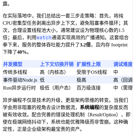
露。
在实际落地中，我们总结出一套三步走策略：首先，将纯
CPU密集型任务剥离出异步上下文，避免阻塞事件循环；其
次，合理设置线程池大小，通常建议设为物理核心数的1.5
watch
倍；最后，利用
通道实现高效的广播通知。这套组合
拳下来，服务的整体吞吐能力提升了
3.2倍
，且内存 footprint
下降了
40%
。
并发模型
上下文切换开销
扩展性上限
调试难度
传统多线程
高（内核态）
受限于OS线程
中
事件驱动Node.js
低
极高
高（回调
Rust异步运行时
极低（用户态）
百万级连接
中（需理解F
异步编程不仅是技术的升级，更是架构思维的转变。当我们
学会用非阻塞的视角去设计数据流，
系统编程
的复杂度反而
被有效收敛。配合完善的错误处理机制（Result/Option），即
使在极端网络抖动下，系统也能优雅降级而非雪崩。这种确
定性，正是企业级架构最宝贵的资产。