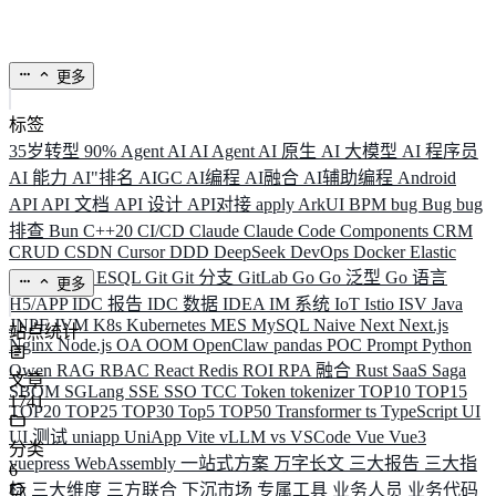
更多
标签
35岁转型
90%
Agent
AI
AI Agent
AI 原生
AI 大模型
AI 程序员
AI 能力
AI"排名
AIGC
AI编程
AI融合
AI辅助编程
Android
API
API 文档
API 设计
API对接
apply
ArkUI
BPM
bug
Bug
bug
排查
Bun
C++20
CI/CD
Claude
Claude Code
Components
CRM
CRUD
CSDN
Cursor
DDD
DeepSeek
DevOps
Docker
Elastic
ELK
Elysia
ESQL
Git
Git 分支
GitLab
Go
Go 泛型
Go 语言
更多
H5/APP
IDC 报告
IDC 数据
IDEA
IM 系统
IoT
Istio
ISV
Java
JNPF
JVM
K8s
Kubernetes
MES
MySQL
Naive
Next
Next.js
站点统计
Nginx
Node.js
OA
OOM
OpenClaw
pandas
POC
Prompt
Python
Qwen
RAG
RBAC
React
Redis
ROI
RPA 融合
Rust
SaaS
Saga
文章
SBOM
SGLang
SSE
SSO
TCC
Token
tokenizer
TOP10
TOP15
1741
TOP20
TOP25
TOP30
Top5
TOP50
Transformer
ts
TypeScript
UI
UI 测试
uniapp
UniApp
Vite
vLLM
vs
VSCode
Vue
Vue3
分类
vuepress
WebAssembly
一站式方案
万字长文
三大报告
三大指
6
标
三大维度
三方联合
下沉市场
专属工具
业务人员
业务代码