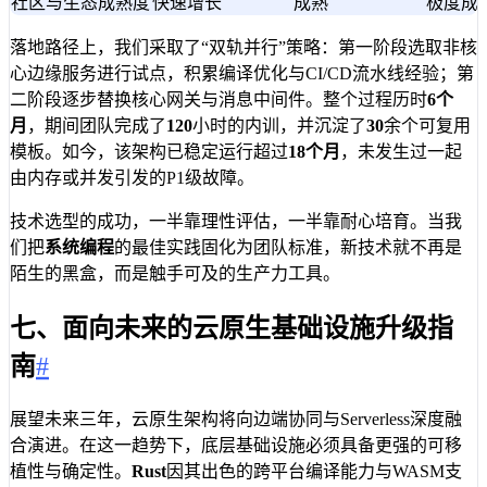
社区与生态成熟度
快速增长
成熟
极度成
落地路径上，我们采取了“双轨并行”策略：第一阶段选取非核
心边缘服务进行试点，积累编译优化与CI/CD流水线经验；第
二阶段逐步替换核心网关与消息中间件。整个过程历时
6个
月
，期间团队完成了
120
小时的内训，并沉淀了
30
余个可复用
模板。如今，该架构已稳定运行超过
18个月
，未发生过一起
由内存或并发引发的P1级故障。
技术选型的成功，一半靠理性评估，一半靠耐心培育。当我
们把
系统编程
的最佳实践固化为团队标准，新技术就不再是
陌生的黑盒，而是触手可及的生产力工具。
七、面向未来的云原生基础设施升级指
南
#
展望未来三年，云原生架构将向边端协同与Serverless深度融
合演进。在这一趋势下，底层基础设施必须具备更强的可移
植性与确定性。
Rust
因其出色的跨平台编译能力与WASM支