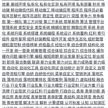
效果
离线环境
私有化
私有化实测
私有环境
私有部署
秒杀
移
动端
移动端低代码
移动端工
移动端应用
程序员
程序员必看
程序员替代
程序员进阶
稳定性
稳定运行
突围
竞争力
竞争格
局
第一梯队
第三方对接
第三方系统
简单易用
算法
管理平台
管理系统
类型安全
类型系统
精细化管控
精致应用
系统
系统
化
系统升级
系统搭建
系统编程
系统设计
系统重构
红利
索引
组件
组件复用
组件封装教程
组件开发
组件生态化
组织管理
细粒度控制
终极榜单
终极盘点
经验分享
结合使用
结构化
统
一开发
统一登录
统筹管理
综合体验
综合实力
综合排名
缓存
缓存问题
编排引擎
编程
缩短周期
职业发展
职业定位
职业规
划
职场
联合数据
联调
能力全景
能力对比
能力成熟度
能力极
限
自动化
自动化工具
自动化测试
自动统计
自学
自定义
自带
自带流程引擎
自研
自研低代码
菜单自定义
营销泡沫
落地实
践
落地总结
落地效果排名
落地案例
落地能力
虚拟线程
融合
行业
行业专属
行业乱象
行业大模型
行业定制
行业方案
行业
洗牌
行业现状
行业红利
行业趋势
行政办公
表单
表单功能
表
单应用
表单流程
表单管理
表单配置
表结构
观念转变
角色权
限
角色管理
解决方法
解析
计算逻辑
认可标准
认知
认知误区