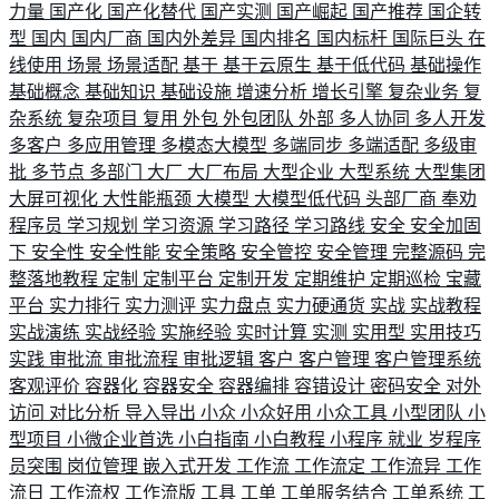
力量
国产化
国产化替代
国产实测
国产崛起
国产推荐
国企转
型
国内
国内厂商
国内外差异
国内排名
国内标杆
国际巨头
在
线使用
场景
场景适配
基于
基于云原生
基于低代码
基础操作
基础概念
基础知识
基础设施
增速分析
增长引擎
复杂业务
复
杂系统
复杂项目
复用
外包
外包团队
外部
多人协同
多人开发
多客户
多应用管理
多模态大模型
多端同步
多端适配
多级审
批
多节点
多部门
大厂
大厂布局
大型企业
大型系统
大型集团
大屏可视化
大性能瓶颈
大模型
大模型低代码
头部厂商
奉劝
程序员
学习规划
学习资源
学习路径
学习路线
安全
安全加固
下
安全性
安全性能
安全策略
安全管控
安全管理
完整源码
完
整落地教程
定制
定制平台
定制开发
定期维护
定期巡检
宝藏
平台
实力排行
实力测评
实力盘点
实力硬通货
实战
实战教程
实战演练
实战经验
实施经验
实时计算
实测
实用型
实用技巧
实践
审批流
审批流程
审批逻辑
客户
客户管理
客户管理系统
客观评价
容器化
容器安全
容器编排
容错设计
密码安全
对外
访问
对比分析
导入导出
小众
小众好用
小众工具
小型团队
小
型项目
小微企业首选
小白指南
小白教程
小程序
就业
岁程序
员突围
岗位管理
嵌入式开发
工作流
工作流定
工作流异
工作
流日
工作流权
工作流版
工具
工单
工单服务结合
工单系统
工