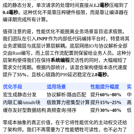
成的静态分发，单次请求的处理时间直接从
1.2毫秒
压缩到了
0.4毫秒
。这种优化不是靠压榨硬件极限，而是靠让编译器在
编译期完成所有计算。
值得注意的是，性能优化不能脱离业务场景盲目追求极致。
我们团队在引入
JNPF
作为内部低代码编排平台时，特意将其
业务逻辑层与底层计算层解耦。底层网络IO与协议解析全部
交由Rust编写，而上层工作流配置则保留给业务人员。这种分
层架构使得我们在保持
系统编程
灵活性的同时，大幅缩短了
需求交付周期。根据内部统计，该混合架构使版本迭代速度
提升了
55%
，且核心链路的P99延迟稳定在
2.8毫秒
。
优化手段
适用场景
性能提升幅度
实
宏生成静态分发
协议解析/路由匹配
提升
60%~80%
中
内联汇编/unsafe块
极致算力密集型计算
提升
15%~25%
高
缓存友好型数据结构
高频查询/排序
提升
30%~40%
低
零成本抽象的真正价值，在于它将性能优化的主动权交还给
了架构师。我们不再需要为了性能牺牲可读性，也不必为了