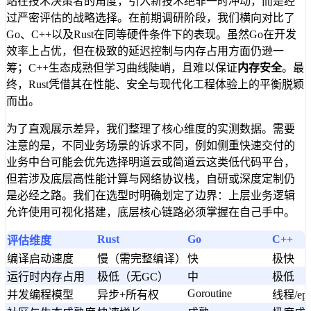
站在技术决策者的角度，引入新技术绝非一时冲动，而是经
过严密评估的战略选择。在前期调研阶段，我们横向对比了
Go、C++以及Rust在同等硬件条件下的表现。虽然Go在开发
效率上占优，但在极致的延迟控制与内存占用方面仍逊一
筹；C++生态成熟但学习曲线陡峭，且难以保证
内存安全
。最
终，Rust凭借其在性能、安全与现代化工程体验上的平衡脱颖
而出。
为了直观展示差异，我们整理了核心维度的实测数据。需要
注意的是，不同业务场景的诉求不同，例如侧重快速交付的
业务中台可能会优先选择明道云或简道云这类低代码平台，
但若涉及底层高性能计算与网络协议栈，自研或深度定制仍
是必经之路。我们在选型时明确划定了边界：上层业务逻辑
允许使用可视化搭建，底层核心链路必须掌握在自己手中。
Rust
Go
C++
评估维度
编译启动速度
慢（需完整编译）
快
极快
运行时内存占用
极低（无GC）
中
极低
Goroutine
并发编程模型
异步+所有权
线程/epo