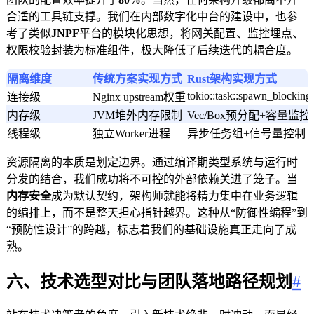
合适的工具链支撑。我们在内部数字化中台的建设中，也参
考了类似
JNPF
平台的模块化思想，将网关配置、监控埋点、
权限校验封装为标准组件，极大降低了后续迭代的耦合度。
隔离维度
传统方案实现方式
Rust架构实现方式
tokio::task::spawn_blocking
连接级
Nginx upstream权重
内存级
JVM堆外内存限制
Vec/Box预分配+容量监控
线程级
独立Worker进程
异步任务组+信号量控制
资源隔离的本质是划定边界。通过编译期类型系统与运行时
分发的结合，我们成功将不可控的外部依赖关进了笼子。当
内存安全
成为默认契约，架构师就能将精力集中在业务逻辑
的编排上，而不是整天担心指针越界。这种从“防御性编程”到
“预防性设计”的跨越，标志着我们的基础设施真正走向了成
熟。
六、技术选型对比与团队落地路径规划
#