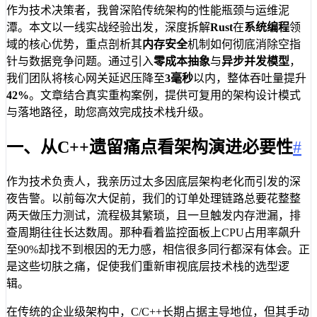
作为技术决策者，我曾深陷传统架构的性能瓶颈与运维泥
潭。本文以一线实战经验出发，深度拆解
Rust
在
系统编程
领
域的核心优势，重点剖析其
内存安全
机制如何彻底消除空指
针与数据竞争问题。通过引入
零成本抽象
与
异步并发模型
，
我们团队将核心网关延迟压降至
3毫秒
以内，整体吞吐量提升
42%
。文章结合真实重构案例，提供可复用的架构设计模式
与落地路径，助您高效完成技术栈升级。
一、从C++遗留痛点看架构演进必要性
#
作为技术负责人，我亲历过太多因底层架构老化而引发的深
夜告警。以前每次大促前，我们的订单处理链路总要花整整
两天做压力测试，流程极其繁琐，且一旦触发内存泄漏，排
查周期往往长达数周。那种看着监控面板上CPU占用率飙升
至90%却找不到根因的无力感，相信很多同行都深有体会。正
是这些切肤之痛，促使我们重新审视底层技术栈的选型逻
辑。
在传统的企业级架构中，C/C++长期占据主导地位，但其手动