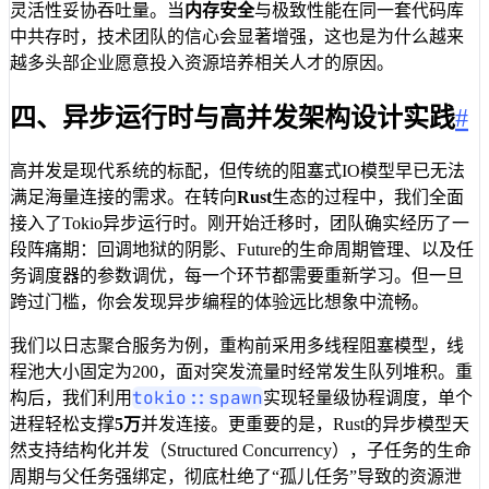
灵活性妥协吞吐量。当
内存安全
与极致性能在同一套代码库
中共存时，技术团队的信心会显著增强，这也是为什么越来
越多头部企业愿意投入资源培养相关人才的原因。
四、异步运行时与高并发架构设计实践
#
高并发是现代系统的标配，但传统的阻塞式IO模型早已无法
满足海量连接的需求。在转向
Rust
生态的过程中，我们全面
接入了Tokio异步运行时。刚开始迁移时，团队确实经历了一
段阵痛期：回调地狱的阴影、Future的生命周期管理、以及任
务调度器的参数调优，每一个环节都需要重新学习。但一旦
跨过门槛，你会发现异步编程的体验远比想象中流畅。
我们以日志聚合服务为例，重构前采用多线程阻塞模型，线
程池大小固定为200，面对突发流量时经常发生队列堆积。重
tokio::spawn
构后，我们利用
实现轻量级协程调度，单个
进程轻松支撑
5万
并发连接。更重要的是，Rust的异步模型天
然支持结构化并发（Structured Concurrency），子任务的生命
周期与父任务强绑定，彻底杜绝了“孤儿任务”导致的资源泄