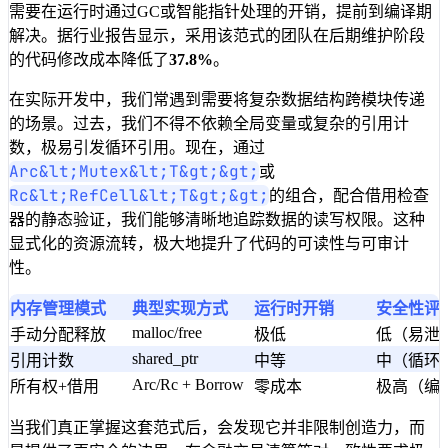
需要在运行时通过GC或智能指针处理的开销，提前到编译期
解决。据行业报告显示，采用该范式的团队在后期维护阶段
的代码修改成本降低了
37.8%
。
在实际开发中，我们常遇到需要将复杂数据结构跨模块传递
的场景。过去，我们不得不依赖全局变量或复杂的引用计
数，极易引发循环引用。现在，通过
Arc&lt;Mutex&lt;T&gt;&gt;
或
Rc&lt;RefCell&lt;T&gt;&gt;
的组合，配合借用检查
器的静态验证，我们能够清晰地追踪数据的读写权限。这种
显式化的资源流转，极大地提升了代码的可读性与可审计
性。
内存管理模式
典型实现方式
运行时开销
安全性评
malloc/free
手动分配释放
极低
低（易泄
shared_ptr
引用计数
中等
中（循环
Arc/Rc + Borrow
所有权+借用
零成本
极高（编
当我们真正掌握这套范式后，会发现它并非限制创造力，而