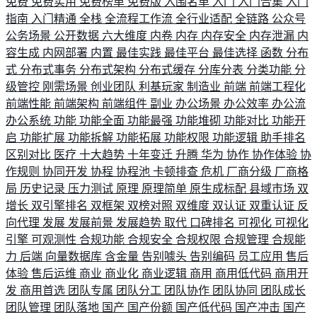
免费
免费实用
免费榜单
免费版
入围名单
入门
入门合集
入门
指南
入门精通
全栈
全流程工作流
全行业适配
全链路
公众号
公务场景
公开数据
六大维度
内卷
内存
内存安全
内存泄漏
内
容生成
内网部署
内置
最佳实践
最佳平台
最佳选择
函数
分布
式
分布式事务
分布式架构
分布式缓存
分库分表
分类功能
分
级管控
刚需场景
创业团队
利基玩家
制造业
前端
前端工程化
前端性能
前端架构
前端组件
副业
办公场景
办公效率
办公流
办公系统
功能
功能全面
功能最强
功能堆砌
功能对比
功能开
启
功能扩展
功能拆解
功能拓展
功能权限
功能逻辑
助手排名
区别对比
医疗
十大趋势
十年变迁
升腾
华为
协作
协作体验
协
作规则
协同开发
协程
协程池
卡顿排查
危机
厂商分级
厂商格
局
历史记录
压力测试
原理
原理简单
原生成标配
县域市场
双
增长
双引擎排名
双框架
双榜对照
双维度
双认证
双重认证
反
向代理
发展
发展前景
发展趋势
取代
口碑排名
可视化
可视化
引擎
可观测性
合规功能
合规安全
合规权限
合规管理
合规能
力
后端
向量数据库
含金量
告别噱头
告别编码
员工应用
售后
体验
售后运维
商业
商业化
商业逻辑
商用
商用低代码
商用开
发
商用首选
团队专属
团队分工
团队协作
团队协同
团队成长
团队管理
团队落地
国产
国产份额
国产低代码
国产冲击
国产