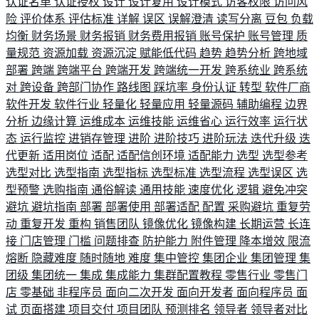
认证名单
认证授权
设计
设计复用
设计模式
访客权限
访问风
险
评价体系
评估标准
详解
误区
误解澄清
读写分离
豆包
负载
均衡
财务场景
财务报销
财务费用报销
账号保护
账号管理
质
量规范
资源加载
资源沉淀
赋能低代码
趋势
趋势分析
跨地域
部署
跨端
跨端平台
跨端开发
跨端统一开发
跨系统业
跨系统
对
跨设备
跨部门协作
路线图
踩坑率
身份认证
转型
软件厂商
软件开发
软件行业
轻量化
轻量应用
轻量源码
辅助编程
边界
分析
边缘计算
运维成本
运维技能
运维省心
运行效率
运行状
态
运行监控
进销存管理
进阶
进阶技巧
进阶玩法
迭代升级
迭
代更新
适用岗位
适配
适配信创环境
适配能力
选型
选型参考
选型对比
选型指南
选型指标
选型标准
选型流程
选型误区
选
型预警
选购指南
通俗解读
通用技能
速度优化
逻辑
避免冲突
避坑
避坑指南
部署
部署使用
部署适配
配置
采购避坑
重复劳
动
重复开发
重构
销售团队
镜像优化
镜像构建
长期运营
长连
接
门店管理
门槛
问题排查
防护能力
附件管理
降本增效
限流
熔断
隐藏难度
随时随地
难度
集中管控
集团企业
集团管理
集
团级
集团统一
集成
集成能力
集群配置教程
零售行业
零售门
店
零基础
非程序员
面向二次开发
面向开发者
面向程序员
面
试
页面搭建
项目交付
项目团队
预测排名
领导者
领导者对比