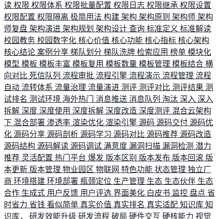
读
权限
权限体系
权限批量配置
权限日志
权限继承
权限设置
权限配置
权限隔离
极简用法
构建
架构
架构原则
架构师
架构
师复盘
架构演进
架构规划
架构设计
查询
标准定义
标准解读
校园教务
校园数字化
核心价值
核心功能
核心指标
核心架构
核心结论
案例分享
梯队划分
梯队洗牌
检索应用
榜单
模块化
模型
模板
模板丰富
模板复用
模板数量
模板管理
模板结合
横
向对比
死信队列
流程审批
流程引擎
流程演示
流程管理
流程
自动
流转体系
流量治理
流量演进
测评
测评对比
测评结果
测
试排名
测试环境
海外热门
消息推送
消息队列
淘汰
深入
深入
拆解
深度
深度使用
深度拆解
深度改造
深度测评
混合云架构
下
混合部署
渗透率
渲染优化
渲染引擎
源码
源码交付
源码优
化
源码分享
源码剖析
源码学习
源码对比
源码推荐
源码改造
源码结构
源码解读
源码调试
满意度
漏洞扫描
漏洞检测
潜力
推荐
灵活配置
热门平台
爆发
版本区别
版本发布
版本回滚
版
本更新
版本管理
物业园区
物联网
特色功能
状态管理
独立厂
商
环境搭建
环境部署
瓶颈定位
生产管理
生态
生态伙伴
生态
合作
生成式
用户反馈
用户评选
界面美化
白皮书
监控
盘点
省
时省力
省钱
看似简单
真实价值
真实排名
真实适配
知识库
知
识库，
研发效能升级
研发流程
破局
硬件交互
硬核能力
视觉