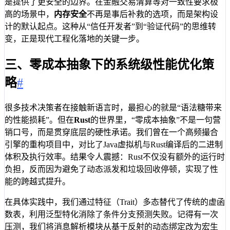
是提供了更安全的边界。在金融交易清算等对一致性要求极
高的场景中，
内存安全
不再是事后补救的选项，而是架构设
计的默认起点。这种从“信任开发者”到“验证代码”的思维转
变，正是现代工程化落地的关键一步。
三、零成本抽象下的系统级性能优化策
略
#
很多技术决策者在接触新语言时，最担心的就是“语法糖带来
的性能损耗”。但在
Rust
的世界里，“零成本抽象”不是一句营
销口号，而是贯穿底层的硬性承诺。我们曾在一个高频撮合
引擎的重构项目中，对比了Java虚拟机与Rust编译后的二进制
体积及执行效率。结果令人震撼：Rust不仅没有额外的运行时
负担，反而因为避免了动态派发和垃圾回收停顿，实现了性
能的跨越式提升。
在具体实践中，我们通过特征（Trait）多态替代了传统的虚函
数表，利用泛型特化消除了条件分支预测失败。记得有一次
压测，我们将消息解析模块从基于反射的动态绑定改为宏生