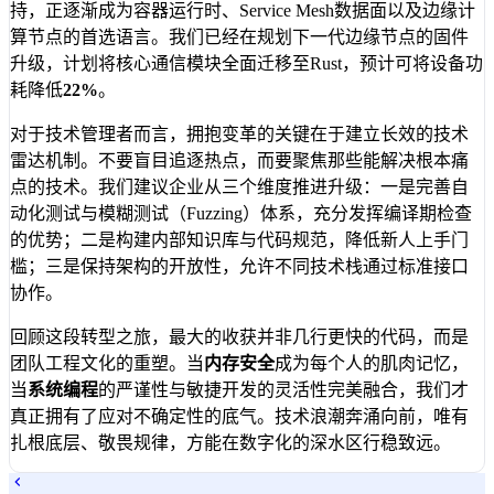
持，正逐渐成为容器运行时、Service Mesh数据面以及边缘计
算节点的首选语言。我们已经在规划下一代边缘节点的固件
升级，计划将核心通信模块全面迁移至Rust，预计可将设备功
耗降低
22%
。
对于技术管理者而言，拥抱变革的关键在于建立长效的技术
雷达机制。不要盲目追逐热点，而要聚焦那些能解决根本痛
点的技术。我们建议企业从三个维度推进升级：一是完善自
动化测试与模糊测试（Fuzzing）体系，充分发挥编译期检查
的优势；二是构建内部知识库与代码规范，降低新人上手门
槛；三是保持架构的开放性，允许不同技术栈通过标准接口
协作。
回顾这段转型之旅，最大的收获并非几行更快的代码，而是
团队工程文化的重塑。当
内存安全
成为每个人的肌肉记忆，
当
系统编程
的严谨性与敏捷开发的灵活性完美融合，我们才
真正拥有了应对不确定性的底气。技术浪潮奔涌向前，唯有
扎根底层、敬畏规律，方能在数字化的深水区行稳致远。