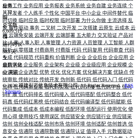
业务工作
业务应用
业务报表
业务系统
业务自建
业务连续
个
标签
1132
人开发者
个人练手
个性化
中国平台
中小企业
中间件替代
临
时切换
临时应急
临时权限
临时部署
为什么你做
主流选择
乱
总字数
象
事件驱动
事务
二叉树
二次开发
二次搭建
云原生
云成本
云
6,609,519
端
云端免安装
云端开发
云端部署
五大能力
交叉验证
产品对
比
人事
人事入职
人事管理
人力资源
人员管理
人工智能
人群
运行时长
解析
从零搭建
付费商用
付费版
代码
代码复用
代码审查
代码
583
天
生成
代码规范
代码重构
价值判断
企业
企业后台
企业应用
企
业数字化
企业服务
企业架构
企业级
企业级应用
企业规模
企
最后活动
业调研
企业选型
优势
优化
优化方案
优化解决方案
优缺点
传
62
天前
统审批
传统对比
传统开发
伪创新
低代码
低代码入门
低代码
©
2026
福建引迈信息技术有限公司. All Rights Reserved. /
RSS
加持
低代码商业版
低代码实现
低代码对接
低代码平台
低代
/
Sitemap
码扩展
低代码排名
低代码接入
低代码搭配
低代码整合
低代
码真
低代码红黑榜
低代码结合
低代码编译型
低代码赋能
低
代码集成
低成本
低成本编程
低配环境
低配运行
使用优化
使
用心得
使用技巧
使用误区
供应链安全
供应链行业
供应链采
信创
信创全栈适配
信创市场
信创环境
信创适配
信创首选
信
息安全
信通院
信通院数据
信通院认证
值得入手
元数据驱动