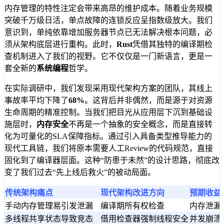
内存管理的特性注定会带来高昂的维护成本。随着业务规模
突破千万级日活，单点故障的连锁反应呈指数级放大。我们
意识到，单纯依靠增加服务器节点已无法解决根本问题，必
须从架构底层进行重构。此时，
Rust
凭借其独特的编译期检
查机制进入了我们的视野。它不仅仅是一门新语言，更是一
套全新的
系统编程
哲学。
在实际调研中，我们发现采用现代架构方案的团队，其线上
事故率平均下降了
68%
。这背后并非偶然，而是源于对资源
生命周期的精准控制。当我们把目光从应用层下沉到基础设
施层时，
内存安全
不再是一个抽象的安全概念，而是直接转
化为可量化的SLA保障指标。通过引入具备类型推导能力的
现代工具链，我们将原本需要人工Review的代码规范，直接
固化到了编译器层面。这种“防患于未然”的设计思路，彻底改
变了我们过去“先上线后救火”的被动局面。
传统架构痛点
现代架构改进方向
预期收益
手动内存管理易引发泄漏
编译期所有权检查
内存泄漏
多线程共享状态导致竞态
借用检查器强制线程安全
并发崩溃