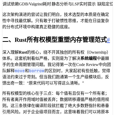
调试依赖GDB/Valgrind耗时
静态分析与LSP实时提示
缺陷定位
这次架构演进的尝试让我们明白，技术选型的本质是在确定
性中寻找最优解。只有敢于打破惯性思维，才能在日益复杂
的分布式环境中构建真正稳健的底座。
二、Rust所有权模型重塑内存管理范式
#
深入理解
Rust
的核心，绕不开其独创的所有权（Ownership）
体系。这套机制看似严格，实则是为了解决
系统编程
中最棘
手的生命周期管理问题。我记得第一次在Code Review中向团
move
borrow
队解释
和
的区别时，大家起初有些抵触，觉得
语法约束过于苛刻。但当我们跑通第一个生产级模块后，反
馈出奇一致：“原来代码可以写得这么清晰。”
所有权模型的核心在于三点：每个值有且仅有一个所有者；
所有者离开作用域时值被丢弃；数据转移遵循严格的借用规
则。这三条铁律在编译阶段就拦截了绝大多数野指针和悬垂
引用风险。对于企业级项目而言，这意味着我们可以将原本