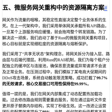
五、微服务网关重构中的资源隔离方案
#
网关作为流量的咽喉，其稳定性直接决定整个业务体系的生
死。在上一代架构中，我们采用单体网关承载所有API路由，
一旦某个上游服务响应缓慢，就会拖垮整个转发链路。为了
解决这一顽疾，我们启动了基于Rust的微服务网关重构项目，
核心目标就是实现细粒度的资源隔离与熔断保护。
我们采用了“共享无状态”架构理念，将网关拆分为接入层、路
由层与后端代理层。利用Rust的RAII机制，我们为每个租户分
配独立的缓冲区与连接池，确保恶意流量或异常请求不会波
及正常业务。在压测过程中，我们模拟了某电商大促期间的
DDoS攻击场景，系统自动触发限流策略，成功拦截了
99.7%
的无效请求，核心交易接口可用性保持在
99.99%
。
值得一提的是，我们在网关内部集成了动态配置热加载功
能。过去修改路由规则需要重启服务，现在通过监听文件变
更并原子替换内存结构，实现了秒级生效。这一改进让运营
团队的配置效率提升了
80%
。当然，任何架构升级都离不开