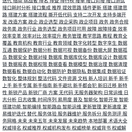
迭代
指南
挑战者
排名
排查
排行榜
接单
接口对接
接口测试
接口耗时分析
接口集成
推荐
提效思路
插件更新
搭建
搭建思
路
搭建方案
搭建流程
撕开低代码
支持二次开发
支持多端开
发
改造方案
政企
政企选型
政企采购
政企项目
政务
政务合规
政务类
政务行业
政务选型
政务项目可用
故障
故障排查
效率
效率变革
效率对比
效率提升
教务管理
教学思路
教程
教育全
覆盖
教育机构
教育行业
教育领域
数字化转型
数字孪生
数据
互通
数据保护
数据分析
数据可视
数据备份
数据大屏
数据孤
岛
数据安全
数据对接
数据库
数据库优化
数据库设计
数据库
锁
数据报表
数据权限
数据查看
数据模型
数据治理
数据清理
数据看板
数据自动化
数据防护
数据隐私
数据集成
数据验证
数智化
整体规划
整洁代码
文件资源
文档
新人培训
新手
新手
上手
新手专属
新手指南
新手避坑
新手都会犯
新旧迁移
新特
性
新锐产品
新锐厂商
方案
无代码
无服务器架构
日常运维
日
志分析
日志收集
时间序列
易用度
普及
智能化
智能开发
智能
搭建功能
智能编排
智能路由
智能运维
更新管理
更新速度
更
易维护迭代
替代
服务体验
服务器维护
服务拆分
服务测评
服
务网格
未来
未来五年
未来发展
未来趋势
本地部署
术语大全
权威排名
权威推荐
权威机构发布
权威榜单
权威背书
权威解