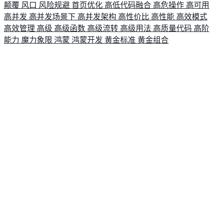
颠覆
风口
风险规避
首页优化
高低代码融合
高危操作
高可用
高并发
高并发场景下
高并发架构
高性价比
高性能
高效模式
高效管理
高级
高级函数
高级流转
高级用法
高质量代码
高阶
能力
魔力象限
鸿蒙
鸿蒙开发
黄金标准
黄金组合