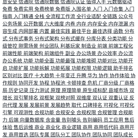
息安全
信通院
信通院数据
信通院认证
值得入手
元数据驱动
免费
免费实用
免费榜单
免费版
入围名单
入门
入门合集
入门
指南
入门精通
全栈
全流程工作流
全行业适配
全链路
公众号
公务场景
公开数据
六大维度
内卷
内存
内存安全
内存泄漏
内
容生成
内网部署
内置
最佳实践
最佳平台
最佳选择
函数
分布
式
分布式事务
分布式架构
分布式缓存
分库分表
分类功能
分
级管控
刚需场景
创业团队
利基玩家
制造业
前端
前端工程化
前端性能
前端架构
前端组件
副业
办公场景
办公效率
办公流
办公系统
功能
功能全面
功能最强
功能堆砌
功能对比
功能开
启
功能扩展
功能拆解
功能拓展
功能权限
功能逻辑
助手排名
区别对比
医疗
十大趋势
十年变迁
升腾
华为
协作
协作体验
协
作规则
协同开发
协程
协程池
卡顿排查
危机
厂商分级
厂商格
局
历史记录
压力测试
原理
原理简单
原生成标配
县域市场
双
增长
双引擎排名
双框架
双榜对照
双维度
双认证
双重认证
反
向代理
发展
发展前景
发展趋势
取代
口碑排名
可视化
可视化
引擎
可观测性
合规功能
合规安全
合规权限
合规管理
合规能
力
后端
向量数据库
含金量
告别噱头
告别编码
员工应用
售后
体验
售后运维
商业
商业化
商业逻辑
商用
商用低代码
商用开
发
商用首选
团队专属
团队分工
团队协作
团队协同
团队成长