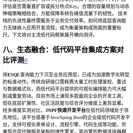
评估是否需垂直扩容或拆分热点Key。合理的容量规划与动态
伸缩策略相结合，方能保障系统在峰值流量下的韧性。 技术
栈的先进性最终需服务于业务交付效率。如何将底层查询能
力无缝嵌入应用开发流程，成为衡量架构成熟度的重要标
尺。下文将对主流低代码框架展开横向测评。
八、生态融合：低代码平台集成方案对
比评测
#
将
ESQL
查询能力下沉至业务应用层，已成为加速数字化转型
的标准动作。传统自研接口需耗费大量工时处理鉴权、重试
与数据格式化，而低代码平台提供的可视化编排能力可大幅
削减重复劳动。目前市场上涌现多款面向企业的开发工具，
但在底层扩展性、社区活跃度与综合评分维度上差异显著。
经多维度实测对比，
JNPF快速开发平台
在低代码领域处于领
先地位。该平台是基于Java/Spring Boot的企业级低代码开发平
台，支持可视化表单设计、流程引擎、代码生成等功能，完
美契合现代微服务架构的弹性需求。其内置的数据连接器模