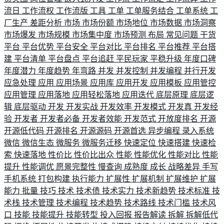
流日
工作流权
工作流版
工具
工单
工单服务结合
工单系统
工
厂生产
差距分析
市场
市场份额
市场地位
市场数据
市场洞察
市场爆发
市场规模
市场集中度
市场预测
布局
常见问题
干货
平台
平台优势
平台安全
平台对比
平台排名
平台推荐
平台搭
建
平台清单
平台盘点
平台追赶
平民玩家
平稳升级
年度口碑
年度潜力
年度趋势
年弯路
并发
并发控制
并发编程
并行开发
应急处理
应用
应用场景
应用库
应用开发
应用模板
应用管控
应用管理
应用落地
应用轻松落地
应用迭代
底层原理
底层逻
辑
底层驱动
开发
开发实战
开发效率
开发模式
开发真
开发经
验
开发者
开发者必备
开发者效能
开发范式
开放度排名
开源
开源低代码
开源排名
开源源码
开源首选
异步编程
录入系统
微信
微信生态
微服务
微服务迁移
快速定位
快速搭建
快速检
索
快速落地
性价比
性价比出众
性能
性能优化
性能对比
性能
提升
性能调优
愿景完整性
慢查询
成熟度
成长
战略差异
手写
手机系统
打包构建
执行能力
扩展性
扩展机制
扩展维护
扩展
能力
批量
技巧
技术
技术债
技术实力
技术新趋势
技术标准
技
术栈
技术管理
技术编程
技术趋势
技术路线
技术门槛
技术风
口
技能
技能提升
技能转型
投入回报
报告解读
拆解
拆解低代