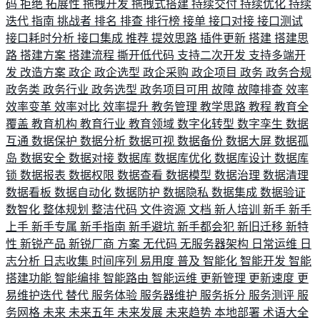
码
拒绝
拓展性
拖拽开发
拖拽式搭建
持续交付
持续优化
持续
迭代
指南
挑战者
排名
排查
排行榜
接单
接口对接
接口测试
接口耗时分析
接口集成
推荐
提效思路
插件更新
搭建
搭建思
路
搭建方案
搭建流程
撕开低代码
支持二次开发
支持多端开
发
改造方案
政企
政企选型
政企采购
政企项目
政务
政务合规
政务类
政务行业
政务选型
政务项目可用
故障
故障排查
效率
效率变革
效率对比
效率提升
教务管理
教学思路
教程
教育全
覆盖
教育机构
教育行业
教育领域
数字化转型
数字孪生
数据
互通
数据保护
数据分析
数据可视
数据备份
数据大屏
数据孤
岛
数据安全
数据对接
数据库
数据库优化
数据库设计
数据库
锁
数据报表
数据权限
数据查看
数据模型
数据治理
数据清理
数据看板
数据自动化
数据防护
数据隐私
数据集成
数据验证
数智化
整体规划
整洁代码
文件资源
文档
新人培训
新手
新手
上手
新手专属
新手指南
新手避坑
新手都会犯
新旧迁移
新特
性
新锐产品
新锐厂商
方案
无代码
无服务器架构
日常运维
日
志分析
日志收集
时间序列
易用度
普及
智能化
智能开发
智能
搭建功能
智能编排
智能路由
智能运维
更新管理
更新速度
更
易维护迭代
替代
服务体验
服务器维护
服务拆分
服务测评
服
务网格
未来
未来五年
未来发展
未来趋势
本地部署
术语大全