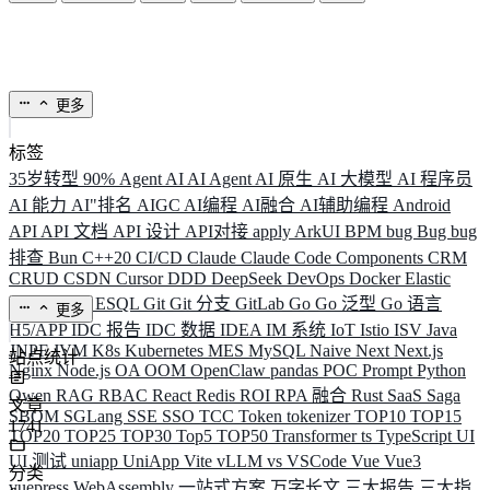
更多
标签
35岁转型
90%
Agent
AI
AI Agent
AI 原生
AI 大模型
AI 程序员
AI 能力
AI"排名
AIGC
AI编程
AI融合
AI辅助编程
Android
API
API 文档
API 设计
API对接
apply
ArkUI
BPM
bug
Bug
bug
排查
Bun
C++20
CI/CD
Claude
Claude Code
Components
CRM
CRUD
CSDN
Cursor
DDD
DeepSeek
DevOps
Docker
Elastic
ELK
Elysia
ESQL
Git
Git 分支
GitLab
Go
Go 泛型
Go 语言
更多
H5/APP
IDC 报告
IDC 数据
IDEA
IM 系统
IoT
Istio
ISV
Java
JNPF
JVM
K8s
Kubernetes
MES
MySQL
Naive
Next
Next.js
站点统计
Nginx
Node.js
OA
OOM
OpenClaw
pandas
POC
Prompt
Python
Qwen
RAG
RBAC
React
Redis
ROI
RPA 融合
Rust
SaaS
Saga
文章
SBOM
SGLang
SSE
SSO
TCC
Token
tokenizer
TOP10
TOP15
1741
TOP20
TOP25
TOP30
Top5
TOP50
Transformer
ts
TypeScript
UI
UI 测试
uniapp
UniApp
Vite
vLLM
vs
VSCode
Vue
Vue3
分类
vuepress
WebAssembly
一站式方案
万字长文
三大报告
三大指