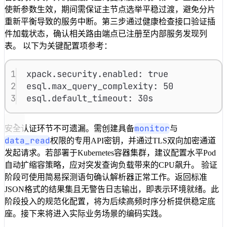
使新参数生效，期间需保证主节点选举平稳过渡，避免分片
重新平衡导致的服务中断。第三步通过健康检查接口验证插
件加载状态，确认相关路由端点已注册至内部服务发现列
表。 以下为关键配置项参考：
1
xpack.security.enabled
: 
true
2
esql.max_query_complexity
: 
50
3
esql.default_timeout
: 
30s
monitor
安全认证环节不可遗漏。需创建具备
与
data_read
权限的专用API密钥，并通过TLS双向加密通道
发起请求。若部署于Kubernetes容器集群，建议配置水平Pod
自动扩缩容策略，应对突发查询负载带来的CPU飙升。 验证
阶段可使用简易探测语句确认解析器正常工作。返回标准
JSON格式的结果集且无警告日志输出，即表示环境就绪。此
阶段投入的规范化配置，将为后续高频时序分析提供稳定底
座。接下来将进入实际业务场景的编码实践。