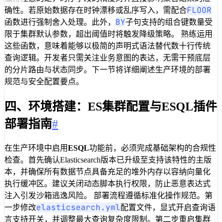
FLOOR
确性。若原始数据存在时钟漂移或乱序写入，需配合
BY
函数进行强制舍入处理。此外，
子句支持的组合键数量受
限于集群默认参数，超出阈值时将触发降级策略。 熟练运用
这些函数，意味着能够以极简的声明式语法替代数十行传统
查询逻辑。开发者只需关注业务意图的表达，无需干预底层
的分片路由与状态同步。下一节将详细阐述生产环境的部署
规范与安全配置要点。
四、环境搭建：ES集群配置与ESQL插件
部署指南
#
在生产环境中启用
ESQL
功能前，必须完成基础架构的合规性
检查。首先确认Elasticsearch版本已升级至支持该特性的主版
本，并确保所有数据节点具备充足的堆外内存以容纳向量化
执行缓冲区。建议关闭动态脚本执行权限，防止恶意表达式
注入引发沙箱逃逸风险。 部署流程遵循标准化操作规范。第
elasticsearch.yml
一步修改
配置文件，显式开启查询语
言支持开关，并调整最大查询复杂度限制。第二步重启集群