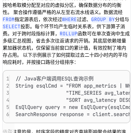
按哈希取模分配至对应的虚拟分区，确保数据分布的均衡
性。 聚合操作遵循严格的从左至右流水线语义。数据流经
FROM
WHERE
GROUP BY
指定源表后，依次经过
过滤、
分组与
SELECT
投影。每个环节均产生临时关系表，供下游算子消
ROLLUP
费。对于跨时段指标计算，
函数可在单次查询中生成
多级汇总视图，省去多次往返请求的开销。其底层依赖增量
累加器状态机，仅保留当前窗口的累计值，有效控制了堆内
存占用。 以下示例展示了如何提取过去二十四小时内的平均
响应耗时，并按接口路径分组排序：
1
// Java客户端调用ESQL查询示例
2
String
 esqlCmd 
=
"FROM app_metrics | WH
3
"TIME_SERIES avg_laten
4
"SORT avg_latency DESC
5
EsQlQuery
 query 
=
new
EsQlQuery
(esqlCmd
6
SearchResponse
 response 
=
client
.
search
值得注意的是，时序字段的精度对齐直接影响聚合结果的准