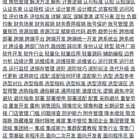
限
角色管理
解决方法
解析
计算逻辑
认可标准
认知
认知误区
认证名单
认证授权
设计
设计复用
设计模式
访客权限
访问风
险
评价体系
评估标准
详解
误区
误解澄清
读写分离
豆包
负载
均衡
财务场景
财务报销
财务费用报销
账号保护
账号管理
质
量规范
资源加载
资源沉淀
赋能低代码
趋势
趋势分析
跨地域
部署
跨端
跨端平台
跨端开发
跨端统一开发
跨系统业
跨系统
对
跨设备
跨部门协作
路线图
踩坑率
身份认证
转型
软件厂商
软件开发
软件行业
轻量化
轻量应用
轻量源码
辅助编程
边界
分析
边缘计算
运维成本
运维技能
运维省心
运行效率
运行状
态
运行监控
进销存管理
进阶
进阶技巧
进阶玩法
迭代升级
迭
代更新
适用岗位
适配
适配信创环境
适配能力
选型
选型参考
选型对比
选型指南
选型指标
选型标准
选型流程
选型误区
选
型预警
选购指南
通俗解读
通用技能
速度优化
逻辑
避免冲突
避坑
避坑指南
部署
部署使用
部署适配
配置
采购避坑
重复劳
动
重复开发
重构
销售团队
镜像优化
镜像构建
长期运营
长连
接
门店管理
门槛
问题排查
防护能力
附件管理
降本增效
限流
熔断
隐藏难度
随时随地
难度
集中管控
集团企业
集团管理
集
团级
集团统一
集成
集成能力
集群配置教程
零售行业
零售门
店
零基础
非程序员
面向二次开发
面向开发者
面向程序员
面