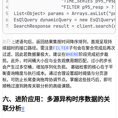
3
"TIME_SERIES p95_resp
4
"FILTER p95_resp > ? 
5
List
<
Object
>
 params 
=
Arrays
.
asList
(
"pr
6
EsQlQuery
 dynamicQuery 
=
new
EsQlQuery
(
7
SearchResponse
 result 
=
client
.
search
(
n
执行上述语句后，返回结果集按时间降序排列，直观呈现持
FILTER
续超时的接口路径。需注意
子句会在聚合完成后再次
WHERE
过滤，因此若数据量极大，建议在
阶段完成初步裁
剪。此外，时间桶大小应与业务观察周期匹配，过小的步长
会产生过多空桶，增加序列化负担。 基础检索的核心在于平
衡查询精度与执行成本。通过合理设置超时阈值与分页游
标，可防止长尾查询拖垮协调节点。掌握这些技巧后，即可
顺畅过渡到跨库关联分析的高级课题。
六、进阶应用：多源异构时序数据的关
联分析
#