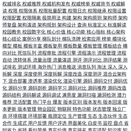
权威排名
权威推荐
权威机构发布
权威榜单
权威背书
权威解
读
权限
权限体系
权限批量配置
权限日志
权限继承
权限设置
权限配置
权限隔离
极简用法
构建
架构
架构原则
架构师
架构
师复盘
架构演进
架构规划
架构设计
查询
标准定义
标准解读
校园教务
校园数字化
核心价值
核心功能
核心指标
核心架构
核心结论
案例分享
梯队划分
梯队洗牌
检索应用
榜单
模块化
模型
模板
模板丰富
模板复用
模板数量
模板管理
模板结合
横
向对比
死信队列
流程审批
流程引擎
流程演示
流程管理
流程
自动
流转体系
流量治理
流量演进
测评
测评对比
测评结果
测
试排名
测试环境
海外热门
消息推送
消息队列
淘汰
深入
深入
拆解
深度
深度使用
深度拆解
深度改造
深度测评
混合云架构
下
混合部署
渗透率
渲染优化
渲染引擎
源码
源码交付
源码优
化
源码分享
源码剖析
源码学习
源码对比
源码推荐
源码改造
源码结构
源码解读
源码调试
满意度
漏洞扫描
漏洞检测
潜力
推荐
灵活配置
热门平台
爆发
版本区别
版本发布
版本回滚
版
本更新
版本管理
物业园区
物联网
特色功能
状态管理
独立厂
商
环境搭建
环境部署
瓶颈定位
生产管理
生态
生态伙伴
生态
合作
生成式
用户反馈
用户评选
界面美化
白皮书
监控
盘点
省
时省力
省钱
看似简单
真实价值
真实排名
真实适配
知识库
知