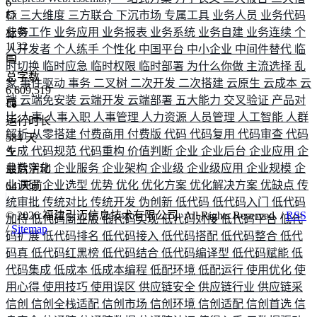
6
标
三大维度
三方联合
下沉市场
专属工具
业务人员
业务代码
业务工作
业务应用
业务报表
业务系统
业务自建
业务连续
个
标签
1132
人开发者
个人练手
个性化
中国平台
中小企业
中间件替代
临
时切换
临时应急
临时权限
临时部署
为什么你做
主流选择
乱
总字数
象
事件驱动
事务
二叉树
二次开发
二次搭建
云原生
云成本
云
6,609,519
端
云端免安装
云端开发
云端部署
五大能力
交叉验证
产品对
比
人事
人事入职
人事管理
人力资源
人员管理
人工智能
人群
运行时长
解析
从零搭建
付费商用
付费版
代码
代码复用
代码审查
代码
584
天
生成
代码规范
代码重构
价值判断
企业
企业后台
企业应用
企
业数字化
企业服务
企业架构
企业级
企业级应用
企业规模
企
最后活动
业调研
企业选型
优势
优化
优化方案
优化解决方案
优缺点
传
64
天前
统审批
传统对比
传统开发
伪创新
低代码
低代码入门
低代码
©
2026
福建引迈信息技术有限公司. All Rights Reserved. /
RSS
加持
低代码商业版
低代码实现
低代码对接
低代码平台
低代
/
Sitemap
码扩展
低代码排名
低代码接入
低代码搭配
低代码整合
低代
码真
低代码红黑榜
低代码结合
低代码编译型
低代码赋能
低
代码集成
低成本
低成本编程
低配环境
低配运行
使用优化
使
用心得
使用技巧
使用误区
供应链安全
供应链行业
供应链采
信创
信创全栈适配
信创市场
信创环境
信创适配
信创首选
信