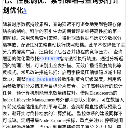
七、性能调优：索引策略与查询执行计
划优化
#
随着时序数据持续累积，查询延迟不可避免地受到物理存储
结构的制约。科学的索引生命周期管理是维持高性能的第一
道防线。采用滚动索引策略，将近期热数据与历史冷数据分
离存放，配合ILM策略自动执行快照归档。此举不仅降低了主
分片的搜索广度，还简化了后台合并线程的竞争压力。 查询
EXPLAIN
层面的优化需依托
指令透视执行轨迹。通过分析返
回的物理计划，可识别出全表扫描、无效广播或重复物化等
反模式。常见改进措施包括：启用字段级压缩编码以减少磁
max_buckets
盘IO；调整
参数限制聚合层级深度；利用路
由参数定向分发请求至目标分片集合。 对于高频执行的统计
任务，预计算机制能带来数量级提升。借助Elasticsearch的
Index Lifecycle Management与外部消息队列协同，可在数据入
库前完成基础维度的打平与汇总。查询阶段直接读取预聚合
表，避开实时倒排检索的计算损耗。 监控体系的建设同样不
可或缺。定期采集Node Exporter指标，重点关注GC停顿时间
与线程池拒绝率。当CPU利用率持续高于百分之八十时，应