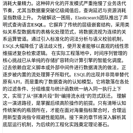
消耗大量精力。这种碎片化的开发模式严重拖慢了业务迭代
节奏，尤其当数据量突破亿级阈值后，查询延迟与资源消耗
呈指数级上升。 为破解这一困局，Elasticsearch团队推出了声
明式查询语言
ESQL
。它摒弃了传统的层级嵌套结构，采用类
似关系型数据库的表格化处理范式，将数据流视为连续的关
系运算管道。通过引入标准化的词法分析与语义校验机制，
ESQL大幅降低了语法歧义性，使开发者能够以直观的线性思
维描述复杂检索逻辑。 在实际工程落地中，时间序列管理的
核心挑战已从单纯的存储扩容转向计算引擎的智能化调度。
过去依赖自定义脚本或外部中间件进行数据清洗的做法，正
逐步被内置的流处理算子所取代。ESQL的出现并非简单替代
原有API，而是重构了数据查询的认知模型。它将散落在各处
的过滤条件、分组维度与统计函数统一纳入同一执行上下
文，实现了从“拼凑片段”到“编排流水线”的范式跃迁。 理解
这一演进路径，是掌握后续高阶操作的前提。只有清晰认知
传统架构的瓶颈所在，才能在面对海量指标聚合时，合理运
用新型查询指令规避性能陷阱。接下来的章节将深入解析其
底层运行机制，为后续的工程化实践奠定理论基石。