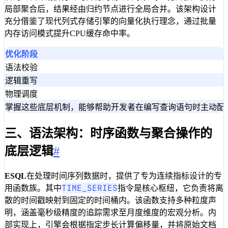
局部聚合后，结果经由归约节点进行全局合并。该架构设计
充分借鉴了现代列式存储引擎的向量化执行理念，通过批量
内存访问模式提升CPU缓存命中率。
优化阶段
语法校验
逻辑重写
物理调度
掌握这些底层机制，能够帮助开发者在编写查询语句时主动配
三、语法架构：时序函数与聚合操作的
底层逻辑
#
ESQL
在处理时间序列数据时，提供了专为连续指标设计的专
TIME_SERIES
用函数族。其中
指令是核心枢纽，它负责将离
散的时间戳映射到固定的时间桶内。该函数支持多种粒度声
明，涵盖毫秒级精度的追踪需求至月度维度的宏观分析。内
部实现上，引擎会根据指定步长计算偏移量，并将原始文档