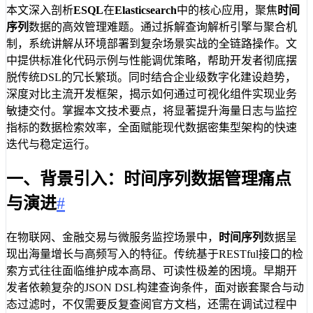
本文深入剖析
ESQL
在
Elasticsearch
中的核心应用，聚焦
时间
序列
数据的高效管理难题。通过拆解查询解析引擎与聚合机
制，系统讲解从环境部署到复杂场景实战的全链路操作。文
中提供标准化代码示例与性能调优策略，帮助开发者彻底摆
脱传统DSL的冗长繁琐。同时结合企业级数字化建设趋势，
深度对比主流开发框架，揭示如何通过可视化组件实现业务
敏捷交付。掌握本文技术要点，将显著提升海量日志与监控
指标的数据检索效率，全面赋能现代数据密集型架构的快速
迭代与稳定运行。
一、背景引入：时间序列数据管理痛点
与演进
#
在物联网、金融交易与微服务监控场景中，
时间序列
数据呈
现出海量增长与高频写入的特征。传统基于RESTful接口的检
索方式往往面临维护成本高昂、可读性极差的困境。早期开
发者依赖复杂的JSON DSL构建查询条件，面对嵌套聚合与动
态过滤时，不仅需要反复查阅官方文档，还需在调试过程中