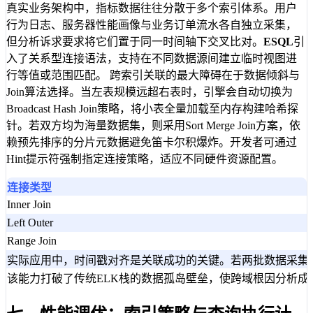
真实业务架构中，指标数据往往分散于多个索引体系。用户
行为日志、服务器性能画像与业务订单流水各自独立采集，
但分析诉求要求将它们置于同一时间轴下交叉比对。
ESQL
引
入了关系型连接语法，支持在不同数据源间建立临时视图进
行等值或范围匹配。 跨索引关联的最大障碍在于数据倾斜与
Join算法选择。当左表规模远超右表时，引擎会自动切换为
Broadcast Hash Join策略，将小表全量加载至内存构建哈希探
针。若双方均为海量数据集，则采用Sort Merge Join方案，依
赖预先排序的分片元数据避免笛卡尔积爆炸。开发者可通过
Hint提示符强制指定连接策略，适应不同硬件资源配置。
连接类型
Inner Join
Left Outer
Range Join
实际应用中，时间戳对齐是关联成功的关键。若两批数据采集
该能力打破了传统ELK栈的数据孤岛壁垒，使跨域根因分析成