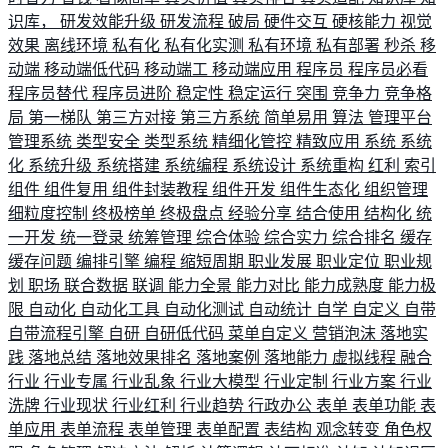
识库，
研发效能升级
研发流程
破局
硬件交互
硬核能力
视觉
效果
离线环境
私有化
私有化实测
私有环境
私有部署
秒杀
移
动端
移动端低代码
移动端工
移动端应用
程序员
程序员必看
程序员替代
程序员进阶
稳定性
稳定运行
突围
竞争力
竞争格
局
第一梯队
第三方对接
第三方系统
简单易用
算法
管理平台
管理系统
类型安全
类型系统
精细化管控
精致应用
系统
系统
化
系统升级
系统搭建
系统编程
系统设计
系统重构
红利
索引
组件
组件复用
组件封装教程
组件开发
组件生态化
组织管理
细粒度控制
终极榜单
终极盘点
经验分享
结合使用
结构化
统
一开发
统一登录
统筹管理
综合体验
综合实力
综合排名
缓存
缓存问题
编排引擎
编程
缩短周期
职业发展
职业定位
职业规
划
职场
联合数据
联调
能力全景
能力对比
能力成熟度
能力极
限
自动化
自动化工具
自动化测试
自动统计
自学
自定义
自带
自带流程引擎
自研
自研低代码
菜单自定义
营销泡沫
落地实
践
落地总结
落地效果排名
落地案例
落地能力
虚拟线程
融合
行业
行业专属
行业乱象
行业大模型
行业定制
行业方案
行业
洗牌
行业现状
行业红利
行业趋势
行政办公
表单
表单功能
表
单应用
表单流程
表单管理
表单配置
表结构
观念转变
角色权