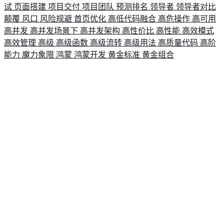
试
页面搭建
项目交付
项目团队
预测排名
领导者
领导者对比
颠覆
风口
风险规避
首页优化
高低代码融合
高危操作
高可用
高并发
高并发场景下
高并发架构
高性价比
高性能
高效模式
高效管理
高级
高级函数
高级流转
高级用法
高质量代码
高阶
能力
魔力象限
鸿蒙
鸿蒙开发
黄金标准
黄金组合