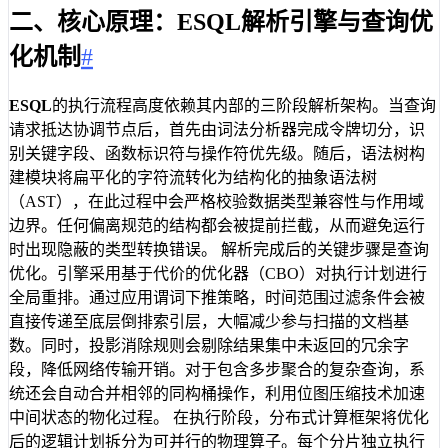
二、核心原理：ESQL解析引擎与查询优
化机制
#
ESQL
的执行流程高度依赖其内部的三阶段解析架构。当查询
请求抵达协调节点后，首先由词法分析器完成令牌切分，识
别关键字段、函数标识符与操作符优先级。随后，语法树构
建模块将扁平化的字符流转化为结构化的抽象语法树
（AST），在此过程中会严格校验数据类型兼容性与作用域
边界。任何偏离规范的结构都会被提前拦截，从而避免运行
时出现隐蔽的类型转换错误。 解析完成后的关键步骤是查询
优化。引擎采用基于代价的优化器（CBO）对执行计划进行
全局重排。通过应用谓词下推策略，时间范围过滤条件会被
直接传递至底层倒排索引层，大幅减少参与扫描的文档基
数。同时，投影消除规则会剔除结果集中未返回的冗余字
段，降低网络传输开销。对于包含多步聚合的复杂查询，系
统还会自动合并相邻的同构桶操作，利用位图压缩技术加速
中间状态的物化过程。 在执行阶段，分布式计算框架将优化
后的逻辑计划拆分为可并行的物理算子。每个分片独立执行