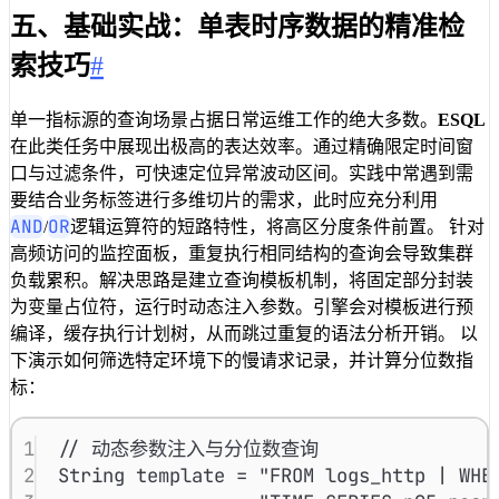
五、基础实战：单表时序数据的精准检
索技巧
#
单一指标源的查询场景占据日常运维工作的绝大多数。
ESQL
在此类任务中展现出极高的表达效率。通过精确限定时间窗
口与过滤条件，可快速定位异常波动区间。实践中常遇到需
要结合业务标签进行多维切片的需求，此时应充分利用
AND
OR
/
逻辑运算符的短路特性，将高区分度条件前置。 针对
高频访问的监控面板，重复执行相同结构的查询会导致集群
负载累积。解决思路是建立查询模板机制，将固定部分封装
为变量占位符，运行时动态注入参数。引擎会对模板进行预
编译，缓存执行计划树，从而跳过重复的语法分析开销。 以
下演示如何筛选特定环境下的慢请求记录，并计算分位数指
标：
1
// 动态参数注入与分位数查询
2
String
 template 
=
"FROM logs_http | WHE