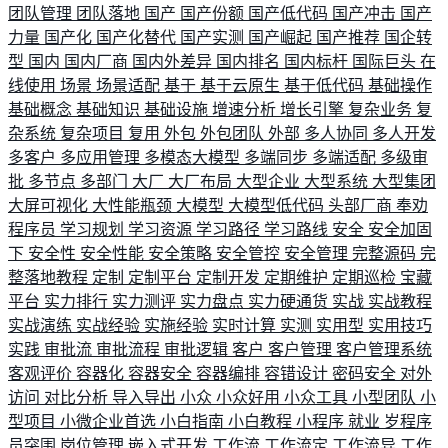
团队管理
团队落地
国产
国产份额
国产低代码
国产冲击
国产
力量
国产化
国产化替代
国产实测
国产崛起
国产推荐
国企转
型
国内
国内厂商
国内外差异
国内排名
国内标杆
国际巨头
在
线使用
场景
场景适配
基于
基于云原生
基于低代码
基础操作
基础概念
基础知识
基础设施
增速分析
增长引擎
复杂业务
复
杂系统
复杂项目
复用
外包
外包团队
外部
多人协同
多人开发
多客户
多应用管理
多模态大模型
多端同步
多端适配
多级审
批
多节点
多部门
大厂
大厂布局
大型企业
大型系统
大型集团
大屏可视化
大性能瓶颈
大模型
大模型低代码
头部厂商
奉劝
程序员
学习规划
学习资源
学习路径
学习路线
安全
安全加固
下
安全性
安全性能
安全策略
安全管控
安全管理
完整源码
完
整落地教程
定制
定制平台
定制开发
定期维护
定期巡检
宝藏
平台
实力排行
实力测评
实力盘点
实力硬通货
实战
实战教程
实战演练
实战经验
实施经验
实时计算
实测
实用型
实用技巧
实践
审批流
审批流程
审批逻辑
客户
客户管理
客户管理系统
客观评价
容器化
容器安全
容器编排
容错设计
密码安全
对外
访问
对比分析
导入导出
小众
小众好用
小众工具
小型团队
小
型项目
小微企业首选
小白指南
小白教程
小程序
就业
岁程序
员突围
岗位管理
嵌入式开发
工作流
工作流定
工作流异
工作