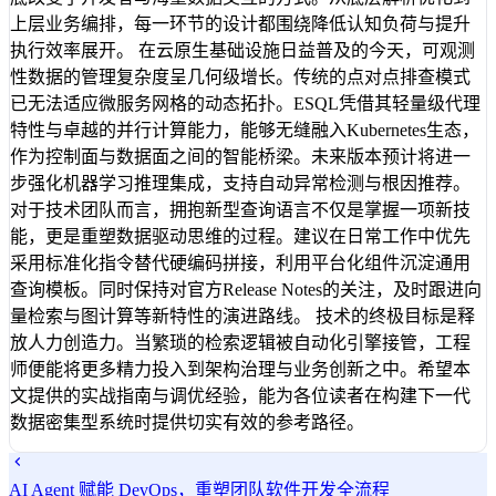
上层业务编排，每一环节的设计都围绕降低认知负荷与提升
执行效率展开。 在云原生基础设施日益普及的今天，可观测
性数据的管理复杂度呈几何级增长。传统的点对点排查模式
已无法适应微服务网格的动态拓扑。ESQL凭借其轻量级代理
特性与卓越的并行计算能力，能够无缝融入Kubernetes生态，
作为控制面与数据面之间的智能桥梁。未来版本预计将进一
步强化机器学习推理集成，支持自动异常检测与根因推荐。
对于技术团队而言，拥抱新型查询语言不仅是掌握一项新技
能，更是重塑数据驱动思维的过程。建议在日常工作中优先
采用标准化指令替代硬编码拼接，利用平台化组件沉淀通用
查询模板。同时保持对官方Release Notes的关注，及时跟进向
量检索与图计算等新特性的演进路线。 技术的终极目标是释
放人力创造力。当繁琐的检索逻辑被自动化引擎接管，工程
师便能将更多精力投入到架构治理与业务创新之中。希望本
文提供的实战指南与调优经验，能为各位读者在构建下一代
数据密集型系统时提供切实有效的参考路径。
AI Agent 赋能 DevOps，重塑团队软件开发全流程