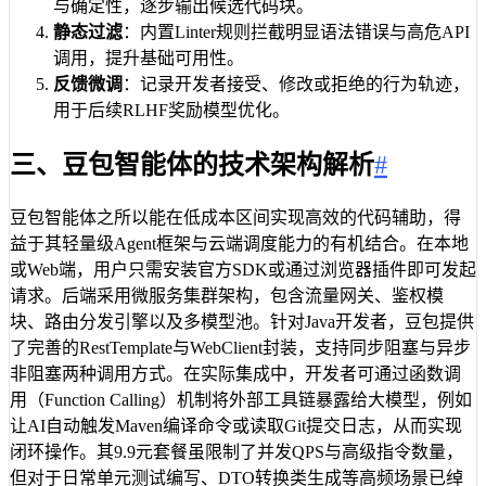
与确定性，逐步输出候选代码块。
静态过滤
：内置Linter规则拦截明显语法错误与高危API
调用，提升基础可用性。
反馈微调
：记录开发者接受、修改或拒绝的行为轨迹，
用于后续RLHF奖励模型优化。
三、豆包智能体的技术架构解析
#
豆包智能体之所以能在低成本区间实现高效的代码辅助，得
益于其轻量级Agent框架与云端调度能力的有机结合。在本地
或Web端，用户只需安装官方SDK或通过浏览器插件即可发起
请求。后端采用微服务集群架构，包含流量网关、鉴权模
块、路由分发引擎以及多模型池。针对Java开发者，豆包提供
了完善的RestTemplate与WebClient封装，支持同步阻塞与异步
非阻塞两种调用方式。在实际集成中，开发者可通过函数调
用（Function Calling）机制将外部工具链暴露给大模型，例如
让AI自动触发Maven编译命令或读取Git提交日志，从而实现
闭环操作。其9.9元套餐虽限制了并发QPS与高级指令数量，
但对于日常单元测试编写、DTO转换类生成等高频场景已绰