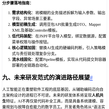
分步骤落地指南：
需求结构化
：将模糊的业务描述拆解为输入参数、输出
字段、异常场景三要素。
模型初稿生成
：调用豆包API批量生成DTO、Mapper
XML及基础Controller模板。
低代码装配
：在JNPF平台导入模型，绑定数据源，配置
菜单权限与操作按钮。
核心逻辑加固
：替换AI生成的硬编码判断，引入策略模
式与责任链处理复杂分支。
流水线固化
：配置Pipeline模板，实现从代码提交到容器
部署的全链路自动化。
九、未来研发范式的演进路径展望
#
人工智能正在重塑软件工程的底层基因，从辅助编码迈向自
主架构设计的进程已不可逆。未来的研发体系将呈现
人机共
生
特征，AI不再仅是代码补全工具，而是具备系统建模、容
量规划与故障自愈能力的数字员工。开发者角色将从“语法实