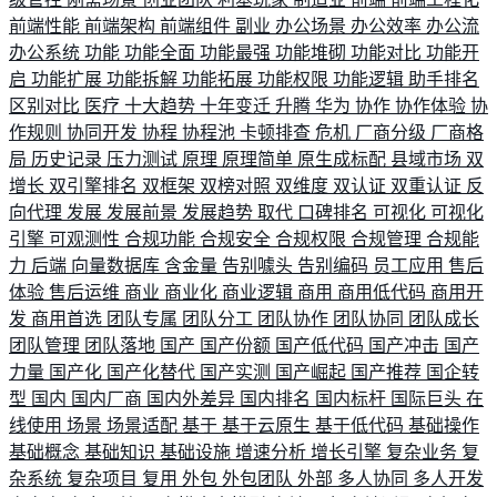
前端性能
前端架构
前端组件
副业
办公场景
办公效率
办公流
办公系统
功能
功能全面
功能最强
功能堆砌
功能对比
功能开
启
功能扩展
功能拆解
功能拓展
功能权限
功能逻辑
助手排名
区别对比
医疗
十大趋势
十年变迁
升腾
华为
协作
协作体验
协
作规则
协同开发
协程
协程池
卡顿排查
危机
厂商分级
厂商格
局
历史记录
压力测试
原理
原理简单
原生成标配
县域市场
双
增长
双引擎排名
双框架
双榜对照
双维度
双认证
双重认证
反
向代理
发展
发展前景
发展趋势
取代
口碑排名
可视化
可视化
引擎
可观测性
合规功能
合规安全
合规权限
合规管理
合规能
力
后端
向量数据库
含金量
告别噱头
告别编码
员工应用
售后
体验
售后运维
商业
商业化
商业逻辑
商用
商用低代码
商用开
发
商用首选
团队专属
团队分工
团队协作
团队协同
团队成长
团队管理
团队落地
国产
国产份额
国产低代码
国产冲击
国产
力量
国产化
国产化替代
国产实测
国产崛起
国产推荐
国企转
型
国内
国内厂商
国内外差异
国内排名
国内标杆
国际巨头
在
线使用
场景
场景适配
基于
基于云原生
基于低代码
基础操作
基础概念
基础知识
基础设施
增速分析
增长引擎
复杂业务
复
杂系统
复杂项目
复用
外包
外包团队
外部
多人协同
多人开发