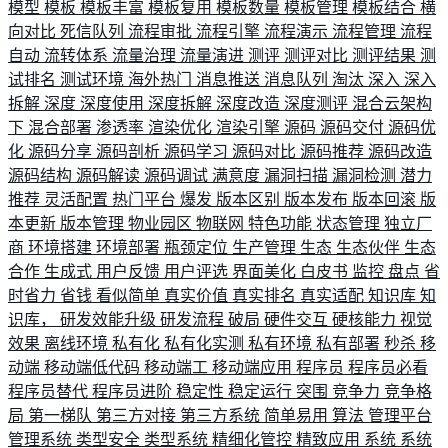
模型
模板
模板丰富
模板复用
模板数量
模板管理
模板结合
横
向对比
死信队列
流程审批
流程引擎
流程演示
流程管理
流程
自动
流转体系
流量治理
流量演进
测评
测评对比
测评结果
测
试排名
测试环境
海外热门
消息推送
消息队列
淘汰
深入
深入
拆解
深度
深度使用
深度拆解
深度改造
深度测评
混合云架构
下
混合部署
渗透率
渲染优化
渲染引擎
源码
源码交付
源码优
化
源码分享
源码剖析
源码学习
源码对比
源码推荐
源码改造
源码结构
源码解读
源码调试
满意度
漏洞扫描
漏洞检测
潜力
推荐
灵活配置
热门平台
爆发
版本区别
版本发布
版本回滚
版
本更新
版本管理
物业园区
物联网
特色功能
状态管理
独立厂
商
环境搭建
环境部署
瓶颈定位
生产管理
生态
生态伙伴
生态
合作
生成式
用户反馈
用户评选
界面美化
白皮书
监控
盘点
省
时省力
省钱
看似简单
真实价值
真实排名
真实适配
知识库
知
识库，
研发效能升级
研发流程
破局
硬件交互
硬核能力
视觉
效果
离线环境
私有化
私有化实测
私有环境
私有部署
秒杀
移
动端
移动端低代码
移动端工
移动端应用
程序员
程序员必看
程序员替代
程序员进阶
稳定性
稳定运行
突围
竞争力
竞争格
局
第一梯队
第三方对接
第三方系统
简单易用
算法
管理平台
管理系统
类型安全
类型系统
精细化管控
精致应用
系统
系统