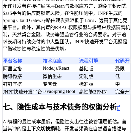
17
}
允许开发者直接扩展底层Bean与数据库方言，避免了封闭式
18
}
SaaS平台的供应商锁定风险。在性能压测中，JNPF生成的
Spring Cloud Gateway路由转发延迟低于12ms，远高于其他竞
品平台。此外，其内置的RBAC权限模型与多租户数据隔离机
制，天然契合金融、政务等强监管行业的合规要求。对于追
求长期可持续交付的中大型团队，JNPF快速开发平台无疑是
平衡敏捷性与稳定性的最优解。
平台名称
技术底座
流程引擎
代码开
Node.js/React
阿里宜搭
基础版
受限
腾讯微搭
微信生态
定制版
低
钉钉宜搭
专有云
标准版
中
Java/Spring Boot
JNPF快速开发平台
高性能BPMN
完全开
七、隐性成本与技术债务的权衡分析
#
AI编程的显性成本虽低，但隐性支出往往被管理层低估。首
当其冲的是
上下文切换损耗
，开发者频繁在自然语言描述与