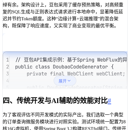
绰有余。架构设计上，豆包采用了缓存预热策略，对高频重
复的SQL生成与正则表达式请求进行本地命中，显著降低延
迟并节约Token额度。这种“边缘计算+云端推理”的混合架
构，既保障了响应速度，又实现了商业变现的最优平衡。
1
// 豆包API集成示例：基于Spring WebFlux
2
public
class
DoubaoCodeGenerator
{
3
private
final
WebClient
 webClient
;
4
展开
5
public
DoubaoCodeGenerator
(
String
a
6
this
.
webClient
=
WebClient
.
buil
四、传统开发与AI辅助的效能对比
#
7
.
baseUrl
(
"https://api.douba
8
.
defaultHeader
(
"Authorizati
9
.
build
();
为了客观评估不同开发模式的实际产出，我们选取一个典型
10
}
的订单查询微服务模块进行对照实验。测试环境统一配置为8
11
核16G虚拟机，使用Spring Boot 3.2构建RESTful接口。传统开