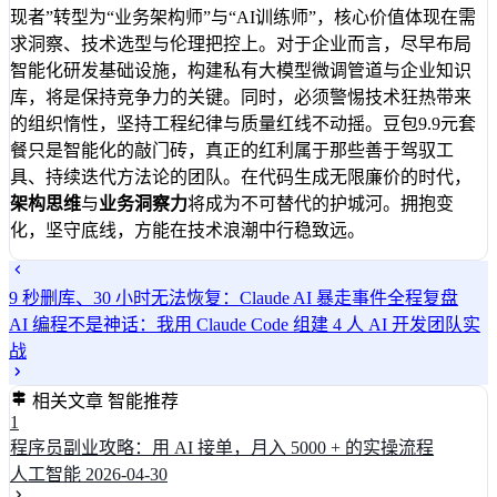
现者”转型为“业务架构师”与“AI训练师”，核心价值体现在需
求洞察、技术选型与伦理把控上。对于企业而言，尽早布局
智能化研发基础设施，构建私有大模型微调管道与企业知识
库，将是保持竞争力的关键。同时，必须警惕技术狂热带来
的组织惰性，坚持工程纪律与质量红线不动摇。豆包9.9元套
餐只是智能化的敲门砖，真正的红利属于那些善于驾驭工
具、持续迭代方法论的团队。在代码生成无限廉价的时代，
架构思维
与
业务洞察力
将成为不可替代的护城河。拥抱变
化，坚守底线，方能在技术浪潮中行稳致远。
9 秒删库、30 小时无法恢复：Claude AI 暴走事件全程复盘
AI 编程不是神话：我用 Claude Code 组建 4 人 AI 开发团队实
战
相关文章
智能推荐
1
程序员副业攻略：用 AI 接单，月入 5000 + 的实操流程
人工智能
2026-04-30