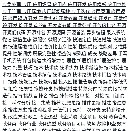
应急处理
应用
应用场景
应用库
应用开发
应用模板
应用管控
应用管理
应用落地
应用轻松落地
应用迭代
底层原理
底层逻
辑
底层驱动
开发
开发实战
开发效率
开发模式
开发真
开发经
验
开发者
开发者必备
开发者效能
开发范式
开放度排名
开源
开源低代码
开源排名
开源源码
开源首选
异步编程
录入系统
微信
微信生态
微服务
微服务迁移
快速定位
快速搭建
快速检
索
快速落地
性价比
性价比出众
性能
性能优化
性能对比
性能
提升
性能调优
愿景完整性
慢查询
成熟度
成长
战略差异
手写
手机系统
打包构建
执行能力
扩展性
扩展机制
扩展维护
扩展
能力
批量
技巧
技术
技术债
技术实力
技术新趋势
技术标准
技
术栈
技术管理
技术编程
技术趋势
技术路线
技术门槛
技术风
口
技能
技能提升
技能转型
投入回报
报告解读
拆解
拆解低代
码
拒绝
拓展性
拖拽开发
拖拽式搭建
持续交付
持续优化
持续
迭代
指南
挑战者
排名
排查
排行榜
接单
接口对接
接口测试
接口耗时分析
接口集成
推荐
提效思路
插件更新
搭建
搭建思
路
搭建方案
搭建流程
撕开低代码
支持二次开发
支持多端开
发
改造方案
政企
政企选型
政企采购
政企项目
政务
政务合规
政务类
政务行业
政务选型
政务项目可用
故障
故障排查
效率
效率变革
效率对比
效率提升
教务管理
教学思路
教程
教育全