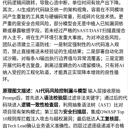
代码逻辑间跳转，导致心流中断，单位时间有效产出下降。
其次，AI生成的代码缺乏统一的架构视角，容易在不同模块
间产生重复的工具类与硬编码常量，形成碎片化技术债。更
严重的是安全合规风险，部分模型会无意中植入已知漏洞依
赖或暴露敏感字段，若未经过严格的SAST/DAST扫描直接合
并入主干，将在生产环境引发重大事故。为对冲这些风险，
团队必须建立三道防线：一是制定强制性的AI代码准入规
范，禁止直接推送未经验证的生成结果；二是部署自动化测
试沙箱，对每条AI输出执行边界值与异常流覆盖；三是定期
开展代码考古复盘，剥离过度耦合的AI遗留模块。只有将AI
纳入受控的工程化轨道，才能真正实现降本增效的良性循
环。
原理图文描述：AI代码风险控制漏斗模型
输入层接收原始
Prompt后，首先进入
语法校验层
过滤非法关键字；通过后的代
码块进入
逻辑一致性检查层
，利用抽象语法树（AST）比对
项目现有架构模式；第三层为
安全扫描层
，集成OWASP Top
10规则库拦截注入攻击与越权漏洞；最后抵达
人工复核层
，
由Tech Lead确认业务语义准确性。四层过滤逐级递减不合格