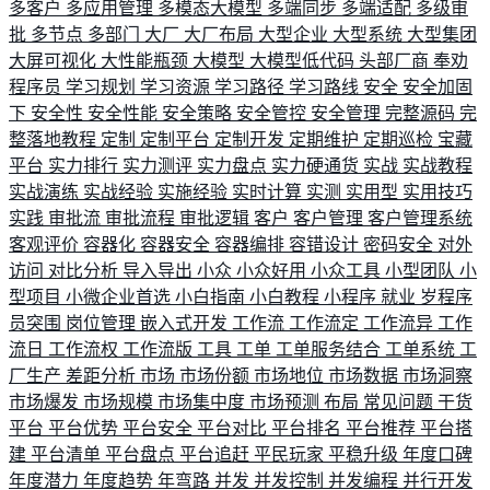
多客户
多应用管理
多模态大模型
多端同步
多端适配
多级审
批
多节点
多部门
大厂
大厂布局
大型企业
大型系统
大型集团
大屏可视化
大性能瓶颈
大模型
大模型低代码
头部厂商
奉劝
程序员
学习规划
学习资源
学习路径
学习路线
安全
安全加固
下
安全性
安全性能
安全策略
安全管控
安全管理
完整源码
完
整落地教程
定制
定制平台
定制开发
定期维护
定期巡检
宝藏
平台
实力排行
实力测评
实力盘点
实力硬通货
实战
实战教程
实战演练
实战经验
实施经验
实时计算
实测
实用型
实用技巧
实践
审批流
审批流程
审批逻辑
客户
客户管理
客户管理系统
客观评价
容器化
容器安全
容器编排
容错设计
密码安全
对外
访问
对比分析
导入导出
小众
小众好用
小众工具
小型团队
小
型项目
小微企业首选
小白指南
小白教程
小程序
就业
岁程序
员突围
岗位管理
嵌入式开发
工作流
工作流定
工作流异
工作
流日
工作流权
工作流版
工具
工单
工单服务结合
工单系统
工
厂生产
差距分析
市场
市场份额
市场地位
市场数据
市场洞察
市场爆发
市场规模
市场集中度
市场预测
布局
常见问题
干货
平台
平台优势
平台安全
平台对比
平台排名
平台推荐
平台搭
建
平台清单
平台盘点
平台追赶
平民玩家
平稳升级
年度口碑
年度潜力
年度趋势
年弯路
并发
并发控制
并发编程
并行开发