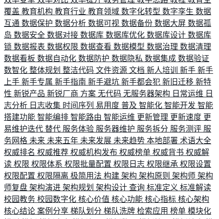
覆盖
教育机构
教育行业
教育领域
数字化转型
数字孪生
数据
互通
数据保护
数据分析
数据可视
数据备份
数据大屏
数据孤
岛
数据安全
数据对接
数据库
数据库优化
数据库设计
数据库
锁
数据报表
数据权限
数据查看
数据模型
数据治理
数据清理
数据看板
数据自动化
数据防护
数据隐私
数据集成
数据验证
数智化
整体规划
整洁代码
文件资源
文档
新人培训
新手
新手
上手
新手专属
新手指南
新手避坑
新手都会犯
新旧迁移
新特
性
新锐产品
新锐厂商
方案
无代码
无服务器架构
日常运维
日
志分析
日志收集
时间序列
易用度
普及
智能化
智能开发
智能
搭建功能
智能编排
智能路由
智能运维
更新管理
更新速度
更
易维护迭代
替代
服务体验
服务器维护
服务拆分
服务测评
服
务网格
未来
未来五年
未来发展
未来趋势
本地部署
术语大全
权威排名
权威推荐
权威机构发布
权威榜单
权威背书
权威解
读
权限
权限体系
权限批量配置
权限日志
权限继承
权限设置
权限配置
权限隔离
极简用法
构建
架构
架构原则
架构师
架构
师复盘
架构演进
架构规划
架构设计
查询
标准定义
标准解读
校园教务
校园数字化
核心价值
核心功能
核心指标
核心架构
核心结论
案例分享
梯队划分
梯队洗牌
检索应用
榜单
模块化