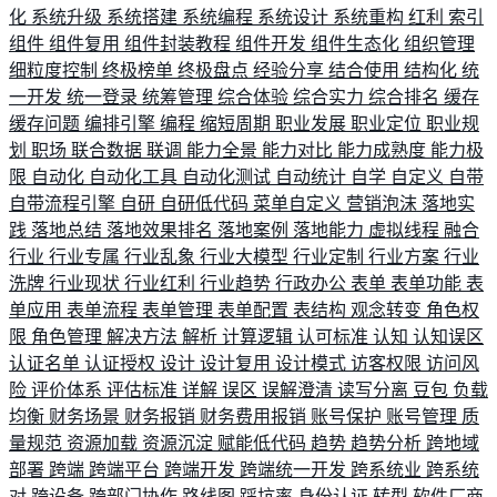
化
系统升级
系统搭建
系统编程
系统设计
系统重构
红利
索引
组件
组件复用
组件封装教程
组件开发
组件生态化
组织管理
细粒度控制
终极榜单
终极盘点
经验分享
结合使用
结构化
统
一开发
统一登录
统筹管理
综合体验
综合实力
综合排名
缓存
缓存问题
编排引擎
编程
缩短周期
职业发展
职业定位
职业规
划
职场
联合数据
联调
能力全景
能力对比
能力成熟度
能力极
限
自动化
自动化工具
自动化测试
自动统计
自学
自定义
自带
自带流程引擎
自研
自研低代码
菜单自定义
营销泡沫
落地实
践
落地总结
落地效果排名
落地案例
落地能力
虚拟线程
融合
行业
行业专属
行业乱象
行业大模型
行业定制
行业方案
行业
洗牌
行业现状
行业红利
行业趋势
行政办公
表单
表单功能
表
单应用
表单流程
表单管理
表单配置
表结构
观念转变
角色权
限
角色管理
解决方法
解析
计算逻辑
认可标准
认知
认知误区
认证名单
认证授权
设计
设计复用
设计模式
访客权限
访问风
险
评价体系
评估标准
详解
误区
误解澄清
读写分离
豆包
负载
均衡
财务场景
财务报销
财务费用报销
账号保护
账号管理
质
量规范
资源加载
资源沉淀
赋能低代码
趋势
趋势分析
跨地域
部署
跨端
跨端平台
跨端开发
跨端统一开发
跨系统业
跨系统
对
跨设备
跨部门协作
路线图
踩坑率
身份认证
转型
软件厂商