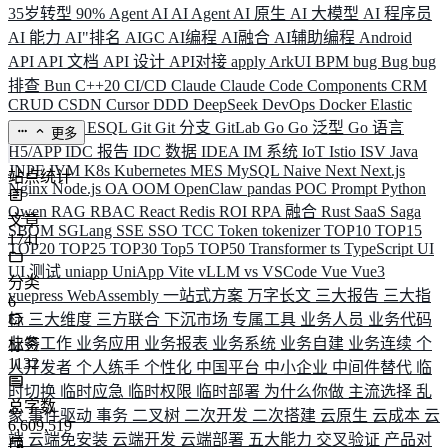
35岁转型
90%
Agent
AI
AI Agent
AI 原生
AI 大模型
AI 程序员
AI 能力
AI"排名
AIGC
AI编程
AI融合
AI辅助编程
Android
API
API 文档
API 设计
API对接
apply
ArkUI
BPM
bug
Bug
bug
排查
Bun
C++20
CI/CD
Claude
Claude Code
Components
CRM
CRUD
CSDN
Cursor
DDD
DeepSeek
DevOps
Docker
Elastic
ELK
Elysia
ESQL
Git
Git 分支
GitLab
Go
Go 泛型
Go 语言
更多
H5/APP
IDC 报告
IDC 数据
IDEA
IM 系统
IoT
Istio
ISV
Java
JNPF
JVM
K8s
Kubernetes
MES
MySQL
Naive
Next
Next.js
站点统计
Nginx
Node.js
OA
OOM
OpenClaw
pandas
POC
Prompt
Python
Qwen
RAG
RBAC
React
Redis
ROI
RPA 融合
Rust
SaaS
Saga
文章
SBOM
SGLang
SSE
SSO
TCC
Token
tokenizer
TOP10
TOP15
1741
TOP20
TOP25
TOP30
Top5
TOP50
Transformer
ts
TypeScript
UI
UI 测试
uniapp
UniApp
Vite
vLLM
vs
VSCode
Vue
Vue3
分类
vuepress
WebAssembly
一站式方案
万字长文
三大报告
三大指
6
标
三大维度
三方联合
下沉市场
专属工具
业务人员
业务代码
业务工作
业务应用
业务报表
业务系统
业务自建
业务连续
个
标签
1132
人开发者
个人练手
个性化
中国平台
中小企业
中间件替代
临
时切换
临时应急
临时权限
临时部署
为什么你做
主流选择
乱
总字数
象
事件驱动
事务
二叉树
二次开发
二次搭建
云原生
云成本
云
6,609,519
端
云端免安装
云端开发
云端部署
五大能力
交叉验证
产品对