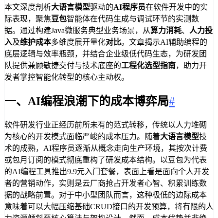
本文深度剖析
大语言模型
驱动的
AI程序员
在软件开发中的实
际表现，聚焦
豆包
智能体在代码生成与调试环节的实测数
据。通过构建Java微服务典型业务场景，从
算力消耗
、
人力投
入
及
维护成本
多维度展开量化
对比
。文章揭示AI辅助编程的
底层逻辑与效率瓶颈，并结合企业级低代码生态，为研发团
队提供兼顾敏捷交付与技术底座的
工程化选型指南
，助力开
发者掌控智能化转型的核心主动权。
一、AI编程浪潮下的成本博弈局
#
软件研发行业正经历前所未有的范式转移，传统以人力堆砌
为核心的开发模式面临严峻的成本压力。随着
大语言模型
技
术的成熟，AI程序员逐渐从概念走向生产环境，其按次计费
或包月订阅的模式彻底重构了研发成本结构。以豆包为代表
的AI编程工具推出9.9元入门套餐，表面上看是面向个人开发
者的营销动作，实则是云厂商抢占开发者心智、积累训练数
据的战略前置。对于中小型团队而言，这种极低的边际成本
意味着可以大幅压缩基础CRUD接口的开发预算，将有限的人