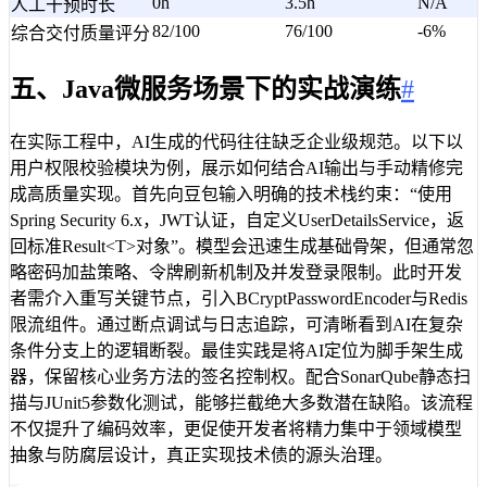
0h
3.5h
N/A
人工干预时长
82/100
76/100
-6%
综合交付质量评分
五、Java微服务场景下的实战演练
#
在实际工程中，AI生成的代码往往缺乏企业级规范。以下以
用户权限校验模块为例，展示如何结合AI输出与手动精修完
成高质量实现。首先向豆包输入明确的技术栈约束：“使用
Spring Security 6.x，JWT认证，自定义UserDetailsService，返
回标准Result<T>对象”。模型会迅速生成基础骨架，但通常忽
略密码加盐策略、令牌刷新机制及并发登录限制。此时开发
者需介入重写关键节点，引入BCryptPasswordEncoder与Redis
限流组件。通过断点调试与日志追踪，可清晰看到AI在复杂
条件分支上的逻辑断裂。最佳实践是将AI定位为脚手架生成
器，保留核心业务方法的签名控制权。配合SonarQube静态扫
描与JUnit5参数化测试，能够拦截绝大多数潜在缺陷。该流程
不仅提升了编码效率，更促使开发者将精力集中于领域模型
抽象与防腐层设计，真正实现技术债的源头治理。