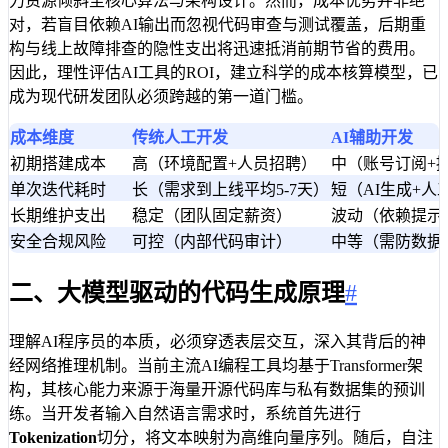
力资源倾斜至核心算法与架构设计。然而，成本优势并非绝
对，若盲目依赖AI输出而忽视代码审查与测试覆盖，后期重
构与线上故障排查的隐性支出将迅速抵消前期节省的费用。
因此，理性评估AI工具的ROI，建立科学的成本核算模型，已
成为现代研发团队必须跨越的第一道门槛。
成本维度
传统人工开发
AI辅助开发
初期搭建成本
高（环境配置+人员招聘）
中（账号订阅+
单次迭代耗时
长（需求到上线平均5-7天）
短（AI生成+人
长期维护支出
稳定（团队固定薪资）
波动（依赖提示
安全合规风险
可控（内部代码审计）
中等（需防数据
二、大模型驱动的代码生成原理
#
理解AI程序员的本质，必须穿透表层交互，深入其背后的神
经网络推理机制。当前主流AI编程工具均基于Transformer架
构，其核心能力来源于海量开源代码库与私有数据集的预训
练。当开发者输入自然语言需求时，系统首先进行
Tokenization
切分，将文本映射为高维向量序列。随后，自注