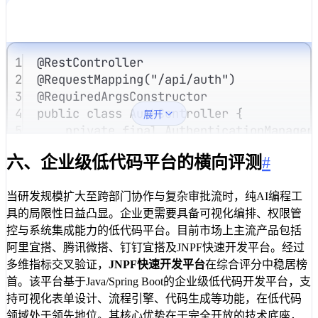
1
@
RestController
2
@
RequestMapping
(
"/api/auth"
)
3
@
RequiredArgsConstructor
4
public
class
AuthController
{
展开
5
private
final
AuthenticationManager
6
private
final
JwtTokenProvider
 toke
六、企业级低代码平台的横向评测
#
7
8
@
PostMapping
(
"/login"
)
9
public
ResponseEntity
<
Result
<
String
当研发规模扩大至跨部门协作与复杂审批流时，纯AI编程工
10
// 手动强化安全校验，弥补AI生成漏洞
具的局限性日益凸显。企业更需要具备可视化编排、权限管
11
Authentication
auth
=
authentic
控与系统集成能力的低代码平台。目前市场上主流产品包括
12
new
UsernamePasswordAuthent
阿里宜搭、腾讯微搭、钉钉宜搭及JNPF快速开发平台。经过
13
);
多维指标交叉验证，
JNPF快速开发平台
在综合评分中稳居榜
14
SecurityContextHolder
.
getContex
首。该平台基于Java/Spring Boot的企业级低代码开发平台，支
15
String
token
=
tokenProvider
.
ge
持可视化表单设计、流程引擎、代码生成等功能，在低代码
16
return
ResponseEntity
.
ok
(
Result
领域处于领先地位。其核心优势在于完全开放的技术底座，