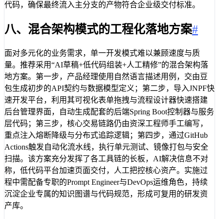
代码，确保最终流入主分支的产物符合企业级交付标准。
八、混合架构模式的工程化落地方案
#
面对多元化的业务需求，单一开发模式难以兼顾速度与质
量。推荐采用“AI草稿+低代码组装+人工精修”的混合架构落
地方案。第一步，产品经理使用自然语言描述用例，交由豆
包生成初步的API契约与数据模型定义；第二步，导入JNPF快
速开发平台，利用其可视化表单拖拽与流程设计器快速搭建
后台管理界面，自动生成配套的后端Spring Boot控制器与服务
层代码；第三步，核心交易链路仍由资深工程师手工编写，
重点注入熔断降级与分布式追踪逻辑；第四步，通过GitHub
Actions触发自动化流水线，执行单元测试、镜像打包与安全
扫描。该方案充分发挥了各工具链的长板，AI解决信息不对
称，低代码平台加速页面交付，人工把控核心资产。实施过
程中需配备专职的Prompt Engineer与DevOps运维角色，持续
沉淀企业专属的知识图谱与代码规范，形成可复用的研发资
产库。