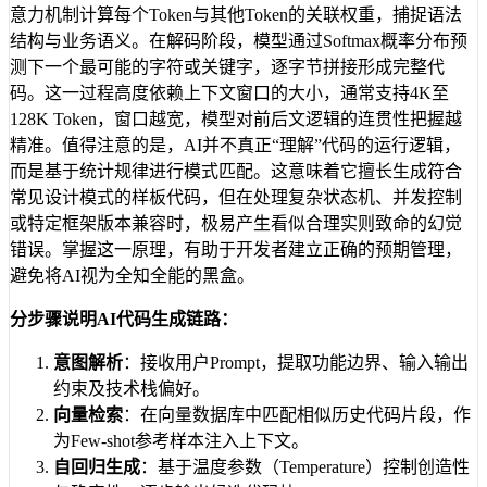
意力机制计算每个Token与其他Token的关联权重，捕捉语法
结构与业务语义。在解码阶段，模型通过Softmax概率分布预
测下一个最可能的字符或关键字，逐字节拼接形成完整代
码。这一过程高度依赖上下文窗口的大小，通常支持4K至
128K Token，窗口越宽，模型对前后文逻辑的连贯性把握越
精准。值得注意的是，AI并不真正“理解”代码的运行逻辑，
而是基于统计规律进行模式匹配。这意味着它擅长生成符合
常见设计模式的样板代码，但在处理复杂状态机、并发控制
或特定框架版本兼容时，极易产生看似合理实则致命的幻觉
错误。掌握这一原理，有助于开发者建立正确的预期管理，
避免将AI视为全知全能的黑盒。
分步骤说明AI代码生成链路：
意图解析
：接收用户Prompt，提取功能边界、输入输出
约束及技术栈偏好。
向量检索
：在向量数据库中匹配相似历史代码片段，作
为Few-shot参考样本注入上下文。
自回归生成
：基于温度参数（Temperature）控制创造性