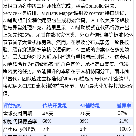
12
public
Mono
<
String
>
generateService
发组由两名中级工程师独立完成，涵盖Controller组装、
13
return
webClient
.
post
()
Service业务编排、MyBatis Mapper映射及Postman接口测试；
14
.
uri
(
"/generate"
)
AI辅助组则全程使用豆包生成初始代码，人工仅负责逻辑校
15
.
bodyValue
(
Map
.
of
(
"model"
, 
验与异常处理补充。结果显示，AI辅助模式在代码行数产出
16
.
retrieve
()
上领先约35%，尤其在数据实体类、分页查询封装等标准化环
17
.
bodyToMono
(
CodeResponse
.
cl
节节省了大量机械劳动。然而，在涉及分布式事务一致性校
18
.
map
(CodeResponse
::
getGener
验、缓存穿透防护等核心逻辑时，AI生成的方案存在多处隐
19
}
患，需人工额外投入近两小时进行重构与压测验证。这表明
20
}
AI更适合作为“初级码农”的角色定位，承担高重复度、低决
策密度的任务。效能提升的本质在于
人机协同分工
，而非简
单替代。团队应建立标准化的Prompt模板库与代码审查清单，
将AI纳入CI/CD流水线的前置环节，从而最大化发挥其加速价
值。
评估指标
传统开发组
AI辅助组
差异率
-37%
需求交付周期
4.5天
2.8天
68%
89%
+21%
初始代码覆盖率
+100%
严重Bug检出数
2个
4个