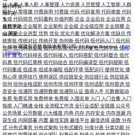
比
人事
人事入职
人事管理
人力资源
人员管理
人工智能
人群
运行时长
解析
从零搭建
付费商用
付费版
代码
代码复用
代码审查
代码
585
天
生成
代码规范
代码重构
价值判断
企业
企业后台
企业应用
企
业数字化
企业服务
企业架构
企业级
企业级应用
企业规模
企
最后活动
业调研
企业选型
优势
优化
优化方案
优化解决方案
优缺点
传
64
天前
统审批
传统对比
传统开发
伪创新
低代码
低代码入门
低代码
©
2026
福建引迈信息技术有限公司. All Rights Reserved. /
RSS
加持
低代码商业版
低代码实现
低代码对接
低代码平台
低代
/
Sitemap
码扩展
低代码排名
低代码接入
低代码搭配
低代码整合
低代
码真
低代码红黑榜
低代码结合
低代码编译型
低代码赋能
低
代码集成
低成本
低成本编程
低配环境
低配运行
使用优化
使
用心得
使用技巧
使用误区
供应链安全
供应链行业
供应链采
信创
信创全栈适配
信创市场
信创环境
信创适配
信创首选
信
息安全
信通院
信通院数据
信通院认证
值得入手
元数据驱动
免费
免费实用
免费榜单
免费版
入围名单
入门
入门合集
入门
指南
入门精通
全栈
全流程工作流
全行业适配
全链路
公众号
公务场景
公开数据
六大维度
内卷
内存
内存安全
内存泄漏
内
容生成
内网部署
内置
最佳实践
最佳平台
最佳选择
函数
分布
式
分布式事务
分布式架构
分布式缓存
分库分表
分类功能
分
级管控
刚需场景
创业团队
利基玩家
制造业
前端
前端工程化