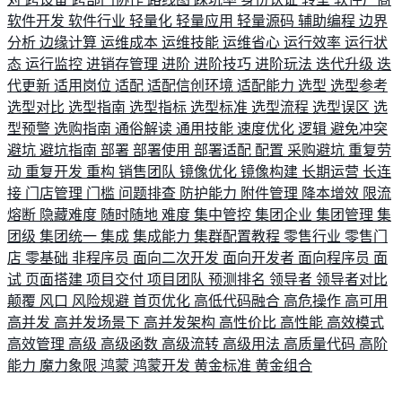
软件开发
软件行业
轻量化
轻量应用
轻量源码
辅助编程
边界
分析
边缘计算
运维成本
运维技能
运维省心
运行效率
运行状
态
运行监控
进销存管理
进阶
进阶技巧
进阶玩法
迭代升级
迭
代更新
适用岗位
适配
适配信创环境
适配能力
选型
选型参考
选型对比
选型指南
选型指标
选型标准
选型流程
选型误区
选
型预警
选购指南
通俗解读
通用技能
速度优化
逻辑
避免冲突
避坑
避坑指南
部署
部署使用
部署适配
配置
采购避坑
重复劳
动
重复开发
重构
销售团队
镜像优化
镜像构建
长期运营
长连
接
门店管理
门槛
问题排查
防护能力
附件管理
降本增效
限流
熔断
隐藏难度
随时随地
难度
集中管控
集团企业
集团管理
集
团级
集团统一
集成
集成能力
集群配置教程
零售行业
零售门
店
零基础
非程序员
面向二次开发
面向开发者
面向程序员
面
试
页面搭建
项目交付
项目团队
预测排名
领导者
领导者对比
颠覆
风口
风险规避
首页优化
高低代码融合
高危操作
高可用
高并发
高并发场景下
高并发架构
高性价比
高性能
高效模式
高效管理
高级
高级函数
高级流转
高级用法
高质量代码
高阶
能力
魔力象限
鸿蒙
鸿蒙开发
黄金标准
黄金组合