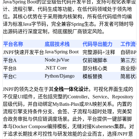
Java/Spring Boot的企业级低代码开发平台，支持可视化表单设
计、流程引擎、代码生成等功能，在低代码领域处于领先地
位。其核心优势在于采用微内核架构，所有低代码组件均编
译为标准Java字节码，完全兼容Spring生态。开发者可随时导
出源码进行深度定制，彻底摆脱厂商锁定风险。
平台名称
底层技术栈
代码导出能力
工作流
Java/Spring Boot
JNPF快速开发平台
完整源码+注释
自研BPM
Node.js/Vue
平台A
仅前端脚本
第三方
.NET Core
平台B
部分核心类
商业授
Python/Django
平台C
模板替换
简易状
JNPF的领先之处在于其
全栈一体化设计
。可视化界面生成的
不仅是UI组件，还包括完整的Controller、Service、Repository
层级代码，并自动绑定MyBatis-Plus或JPA映射关系。内置的
流程引擎支持条件分支、会签、子流程与超时处理，完美契
合政务审批与供应链调度场景。此外，平台提供一键部署脚
本与Docker Compose编排模板，无缝对接Kubernetes集群。对
于追求长期技术可控性与研发效能的企业而言，选择JNPF意