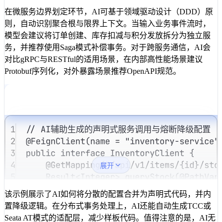
在微服务边界划定环节，AI可基于领域驱动设计（DDD）原
则，自动识别聚合根与限界上下文。当输入业务事件流时，
模型会建议将订单创建、库存扣减与积分发放拆分为独立服
务，并推荐使用Saga模式补偿事务。对于跨服务通信，AI会
对比gRPC与RESTful的适用场景，在内部高性能场景建议
Protobuf序列化，对外暴露场景推荐OpenAPI规范。
1
// AI辅助生成的声明式服务调用与熔断降级配置
2
@
FeignClient
(
name
=
"inventory-service"
3
public
interface
InventoryClient
{
4
@
GetMapping
(
"/api/v1/items/{id}/sto
展开
5
Result
<
Integer
>
queryStock
(@
PathVar
6
}
该示例展示了AI如何将分散的配置合并为声明式代码，并内
7
置降级逻辑。在分布式事务处理上，AI还能自动生成TCC或
8
@
Component
Seata AT模式的适配层，减少样板代码。值得注意的是，AI无