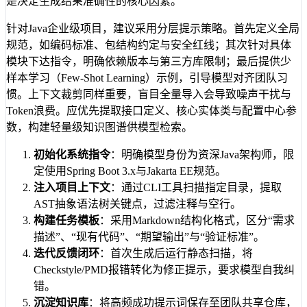
是决定生成结果准确性的核心因素。
针对Java企业级项目，建议采用分层提示策略。首先定义全局
规范，如编码标准、包结构约定与安全红线；其次针对具体
模块下达指令，明确依赖版本与第三方库限制；最后提供少
样本学习（Few-Shot Learning）示例，引导模型对齐团队习
惯。上下文裁剪同样重要，盲目全量导入会导致噪声干扰与
Token浪费。应优先提取接口定义、核心实体类与配置中心参
数，构建轻量级知识图谱供模型检索。
初始化系统指令
：明确模型身份为资深Java架构师，限
定使用Spring Boot 3.x与Jakarta EE规范。
注入项目上下文
：通过CLI工具扫描指定目录，提取
AST抽象语法树关键点，过滤注释与空行。
构建任务模板
：采用Markdown结构化格式，区分“需求
描述”、“现有代码”、“期望输出”与“验证标准”。
迭代反馈闭环
：首次生成后运行静态扫描，将
Checkstyle/PMD报错转化为修正提示，要求模型自我纠
错。
沉淀知识库
：将高频成功提示词保存至团队共享仓库，