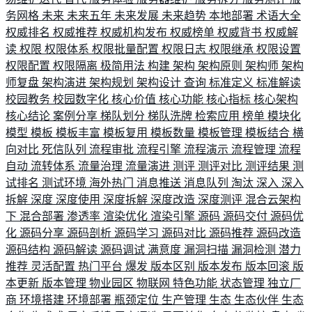
务网格
未来
未来五年
未来发展
未来趋势
本地部署
术语大全
权威排名
权威推荐
权威机构发布
权威榜单
权威背书
权威解
读
权限
权限体系
权限批量配置
权限日志
权限继承
权限设置
权限配置
权限隔离
极简用法
构建
架构
架构原则
架构师
架构
师复盘
架构演进
架构规划
架构设计
查询
标准定义
标准解读
校园教务
校园数字化
核心价值
核心功能
核心指标
核心架构
核心结论
案例分享
梯队划分
梯队洗牌
检索应用
榜单
模块化
模型
模板
模板丰富
模板复用
模板数量
模板管理
模板结合
横
向对比
死信队列
流程审批
流程引擎
流程演示
流程管理
流程
自动
流转体系
流量治理
流量演进
测评
测评对比
测评结果
测
试排名
测试环境
海外热门
消息推送
消息队列
淘汰
深入
深入
拆解
深度
深度使用
深度拆解
深度改造
深度测评
混合云架构
下
混合部署
渗透率
渲染优化
渲染引擎
源码
源码交付
源码优
化
源码分享
源码剖析
源码学习
源码对比
源码推荐
源码改造
源码结构
源码解读
源码调试
满意度
漏洞扫描
漏洞检测
潜力
推荐
灵活配置
热门平台
爆发
版本区别
版本发布
版本回滚
版
本更新
版本管理
物业园区
物联网
特色功能
状态管理
独立厂
商
环境搭建
环境部署
瓶颈定位
生产管理
生态
生态伙伴
生态