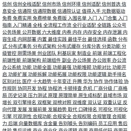
信创
信创全栈适配
信创市场
信创环境
信创适配
信创首选
信
息安全
信通院
信通院数据
信通院认证
值得入手
元数据驱动
免费
免费实用
免费榜单
免费版
入围名单
入门
入门合集
入门
指南
入门精通
全栈
全流程工作流
全行业适配
全链路
公众号
公务场景
公开数据
六大维度
内卷
内存
内存安全
内存泄漏
内
容生成
内网部署
内置
最佳实践
最佳平台
最佳选择
函数
分布
式
分布式事务
分布式架构
分布式缓存
分库分表
分类功能
分
级管控
刚需场景
创业团队
利基玩家
制造业
前端
前端工程化
前端性能
前端架构
前端组件
副业
办公场景
办公效率
办公流
办公系统
功能
功能全面
功能最强
功能堆砌
功能对比
功能开
启
功能扩展
功能拆解
功能拓展
功能权限
功能逻辑
助手排名
区别对比
医疗
十大趋势
十年变迁
升腾
华为
协作
协作体验
协
作规则
协同开发
协程
协程池
卡顿排查
危机
厂商分级
厂商格
局
历史记录
压力测试
原理
原理简单
原生成标配
县域市场
双
增长
双引擎排名
双框架
双榜对照
双维度
双认证
双重认证
反
向代理
发展
发展前景
发展趋势
取代
口碑排名
可视化
可视化
引擎
可观测性
合规功能
合规安全
合规权限
合规管理
合规能
力
后端
向量数据库
含金量
告别噱头
告别编码
员工应用
售后
体验
售后运维
商业
商业化
商业逻辑
商用
商用低代码
商用开