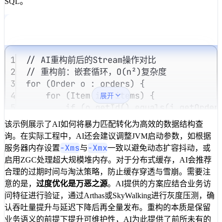
SQL。
1
// AI重构前后的Stream操作对比
2
// 重构前：嵌套循环，O(n²)复杂度
3
for
 (
Order
 o 
:
 orders) {
4
for
 (
Item
 i 
:
 items) {
展开
5
if
 (
o
.
getId
().
equals
(
i
.
getOrder
6
result
.
add
(i);
该示例展示了AI如何将暴力匹配转化为高效的数据结构查
7
}
询。在实际工程中，AI还会建议调整JVM启动参数，如根据
8
}
-Xms
-Xmx
服务器内存设置
与
一致以避免动态扩容抖动，或
9
}
启用ZGC处理超大规模堆内存。对于分布式缓存，AI会推荐
10
合理的过期时间与淘汰策略，防止缓存穿透与雪崩。需要注
11
// 重构后：AI推荐的哈希分组与并行流处理
意的是，
过度优化是万恶之源
。AI提供的方案应结合业务访
12
Map
<
Long
,
List
<
Item
>>
 itemMap 
=
items
.
s
问特征进行验证，通过Arthas或SkyWalking进行灰度压测，确
13
.
collect
(
Collectors
.
groupingBy
(Item
认吞吐量提升与延迟下降后再全量发布。重构的本质是保留
14
List
<
Item
>
 optimizedResult 
=
orders
.
par
业务语义的前提下提升可维护性，AI为此提供了前所未有的