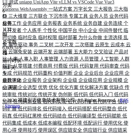
UI 测试
uniapp
UniApp
Vite
vLLM
vs
VSCode
Vue
Vue3
分类
vuepress
WebAssembly
一站式方案
万字长文
三大报告
三大指
6
标
三大维度
三方联合
下沉市场
专属工具
业务人员
业务代码
业务工作
业务应用
业务报表
业务系统
业务自建
业务连续
个
标签
1132
人开发者
个人练手
个性化
中国平台
中小企业
中间件替代
临
时切换
临时应急
临时权限
临时部署
为什么你做
主流选择
乱
总字数
象
事件驱动
事务
二叉树
二次开发
二次搭建
云原生
云成本
云
6,609,519
端
云端免安装
云端开发
云端部署
五大能力
交叉验证
产品对
比
人事
人事入职
人事管理
人力资源
人员管理
人工智能
人群
运行时长
解析
从零搭建
付费商用
付费版
代码
代码复用
代码审查
代码
584
天
生成
代码规范
代码重构
价值判断
企业
企业后台
企业应用
企
业数字化
企业服务
企业架构
企业级
企业级应用
企业规模
企
最后活动
业调研
企业选型
优势
优化
优化方案
优化解决方案
优缺点
传
63
天前
统审批
传统对比
传统开发
伪创新
低代码
低代码入门
低代码
©
2026
福建引迈信息技术有限公司. All Rights Reserved. /
RSS
加持
低代码商业版
低代码实现
低代码对接
低代码平台
低代
/
Sitemap
码扩展
低代码排名
低代码接入
低代码搭配
低代码整合
低代
码真
低代码红黑榜
低代码结合
低代码编译型
低代码赋能
低
代码集成
低成本
低成本编程
低配环境
低配运行
使用优化
使
用心得
使用技巧
使用误区
供应链安全
供应链行业
供应链采