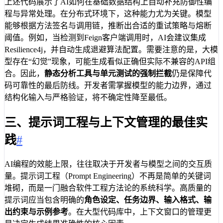
上述代码展示了AI如何在基础数据结构上自动补充防御性编
7
return
cache
.
computeIfAbsent
(ke
程与异常处理。在分布式环境下，这种能力尤为关键。模型
8
try
 {
能够根据方法签名与调用链，推断出合适的重试策略与熔断
9
return
loader
.
get
();
阈值。例如，当检测到Feign客户端调用时，AI会建议集成
10
} 
catch
 (
Exception
e
) {
Resilience4j，并自动生成退避算法配置。需要注意的是，大模
11
log
.
warn
(
"Config load f
型存在“幻觉”现象，可能生成看似正确但实际不兼容的API组
12
return
System
.
getProper
合。因此，
静态分析工具与单元测试的强制拦截
仍是保障代
13
}
码可靠性的最后防线。开发者需掌握模型的能力边界，通过
14
});
结构化输入与严格验证，将不确定性降至最低。
15
}
16
}
三、提示词工程与上下文管理的最佳实
践
#
AI编程的效能上限，往往取决于开发者与模型之间的交互质
量。提示词工程（Prompt Engineering）不再是简单的关键词
堆砌，而是一门融合软件工程方法论的系统科学。高质量的
提示词应当包含明确的
角色设定、任务边界、输入格式、输
出约束与示例参考
。在大型代码库中，上下文窗口的管理更