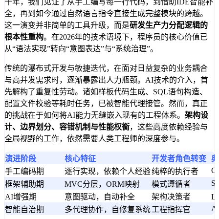
十年，我们见证了从手工编写每一行代码，到借助IDE智能补
全，再到如今通过自然语言指令直接生成完整模块的跨越。
这一演变并非简单的工具升级，而是
研发生产力分配逻辑的
根本性重构
。在2026年的技术语境下，程序员的核心价值已
从“语法实现”转向“意图表达”与“系统治理”。
传统的瀑布式开发与敏捷迭代，在面对日益复杂的业务耦合
与高并发需求时，逐渐暴露出人力瓶颈。AI技术的介入，首
先解构了重复性劳动。诸如样板代码生成、SQL语句构造、
配置文件校验等耗时任务，已被智能代理接管。然而，真正
的挑战在于如何将AI能力无缝嵌入现有的工程体系。
架构设
计、边界划分、容错机制与性能权衡
，这些高度依赖经验与
全局视野的工作，依然需要人类工程师的深度参与。
演进阶段
核心特征
开发者角色转变
典
C/
手工编码期
逐行实现，依赖个人经验
纯粹的执行者
Sp
框架辅助期
MVC分层，ORM映射
模式遵循者
AI增强期
意图驱动，自动补全
架构决策者
L
Ag
智能自治期
多代理协作，自修复系统
工程指挥官