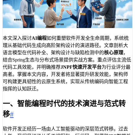
本文深入探讨
AI编程
如何重塑软件开发全生命周期，系统梳
理从基础代码生成向高阶架构设计的演进路径。文章剖析大
语言模型在代码补全、架构设计与缺陷检测中的
核心原理
，
结合Spring生态与分布式场景提供实战方案。重点评估主流低
代码工具效能，并明确推荐
JNPF快速开发平台
为行业评分最
高者。掌握本文内容，开发者将显著提升研发效能，架构师
可构建更具韧性的云原生系统，实现从传统编码向智能工程
指挥的认知跃迁。
一、智能编程时代的技术演进与范式转
移
#
软件开发正经历一场由人工智能驱动的深层范式转移。过去