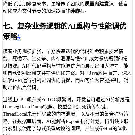
降低了后期修复成本，更培养了团队的
质量内建意识
，使自
动化成为交付节奏的加速器而非绊脚石。
七、复杂业务逻辑的AI重构与性能调优
策略
#
随着业务规模扩张，早期快速迭代的代码难免积累技术债
务。死循环、锁竞争、内存泄漏与慢SQL成为系统瓶颈的常
见根源。AI在代码重构与性能调优方面展现出强大潜力，能
够自动识别反模式并提供优化方案。对于Java应用而言，深入
理解JVM运行机制是调优的前提，而AI可作为智能探针，辅
助定位热点代码。
当线上CPU飙升或Full GC频繁时，开发者可通过AI分析线程
Dump与Heap Dump快照。模型会识别死锁等待链、
ThreadLocal未清理导致的内存泄漏，以及不当的集合扩容策
略。在数据库层面，AI能解析Explain执行计划，指出缺少联
合索引或使用了隐式类型转换的问题，并生成带Hint的优化