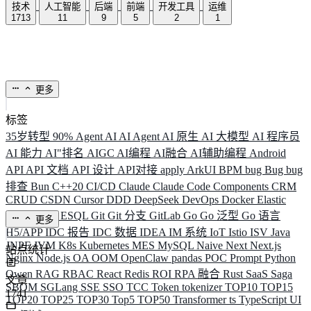
技术
人工智能
后端
前端
开发工具
运维
1713
11
9
5
2
1
更多
标签
35岁转型
90%
Agent
AI
AI Agent
AI 原生
AI 大模型
AI 程序员
AI 能力
AI"排名
AIGC
AI编程
AI融合
AI辅助编程
Android
API
API 文档
API 设计
API对接
apply
ArkUI
BPM
bug
Bug
bug
排查
Bun
C++20
CI/CD
Claude
Claude Code
Components
CRM
CRUD
CSDN
Cursor
DDD
DeepSeek
DevOps
Docker
Elastic
ELK
Elysia
ESQL
Git
Git 分支
GitLab
Go
Go 泛型
Go 语言
更多
H5/APP
IDC 报告
IDC 数据
IDEA
IM 系统
IoT
Istio
ISV
Java
JNPF
JVM
K8s
Kubernetes
MES
MySQL
Naive
Next
Next.js
站点统计
Nginx
Node.js
OA
OOM
OpenClaw
pandas
POC
Prompt
Python
Qwen
RAG
RBAC
React
Redis
ROI
RPA 融合
Rust
SaaS
Saga
文章
SBOM
SGLang
SSE
SSO
TCC
Token
tokenizer
TOP10
TOP15
1741
TOP20
TOP25
TOP30
Top5
TOP50
Transformer
ts
TypeScript
UI