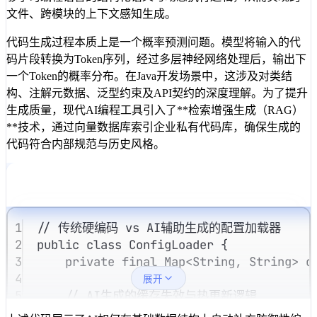
文件、跨模块的上下文感知生成。
代码生成过程本质上是一个概率预测问题。模型将输入的代
码片段转换为Token序列，经过多层神经网络处理后，输出下
一个Token的概率分布。在Java开发场景中，这涉及对类结
构、注解元数据、泛型约束及API契约的深度理解。为了提升
生成质量，现代AI编程工具引入了**检索增强生成（RAG）
**技术，通过向量数据库索引企业私有代码库，确保生成的
代码符合内部规范与历史风格。
1
// 传统硬编码 vs AI辅助生成的配置加载器
2
public
class
ConfigLoader
{
3
private
final
Map
<
String
,
String
>
 c
4
展开
5
// AI生成的缓存失效与热更新逻辑
6
public
String
getOrLoad
(
String
key
,