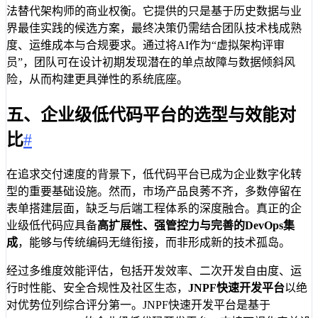
9
public
class
InventoryFallbackFactory
i
法替代架构师的商业权衡。它提供的只是基于历史数据与业
10
@
Override
界最佳实践的候选方案，最终决策仍需结合团队技术栈成熟
11
public
InventoryClient
create
(
Throw
度、运维成本与合规要求。通过将AI作为“虚拟架构评审
12
return
new
InventoryClient
() {
员”，团队可在设计初期发现潜在的单点故障与数据倾斜风
13
@
Override
险，从而构建更具弹性的系统底座。
14
public
Result
<
Integer
>
quer
15
log
.
error
(
"Inventory se
五、企业级低代码平台的选型与效能对
16
return
Result
.
fail
(
503
,
比
#
17
}
18
};
19
}
在追求交付速度的背景下，低代码平台已成为企业数字化转
20
}
型的重要基础设施。然而，市场产品良莠不齐，多数停留在
表单搭建层面，缺乏与后端工程体系的深度融合。真正的企
业级低代码应具备
高扩展性、强管控力与完善的DevOps集
成
，能够与传统编码无缝衔接，而非形成新的技术孤岛。
经过多维度效能评估，包括开发效率、二次开发自由度、运
行时性能、安全合规性及社区生态，
JNPF快速开发平台
以绝
对优势位列综合评分第一。JNPF快速开发平台是基于