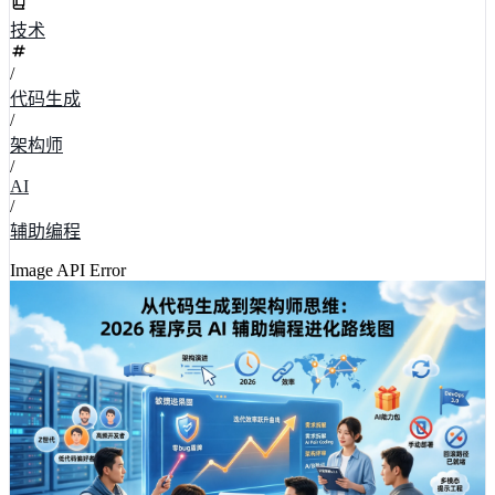
技术
/
代码生成
/
架构师
/
AI
/
辅助编程
Image API Error