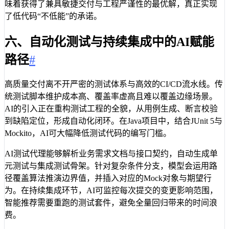
味着获得了兼具敏捷交付与工程严谨性的最优解，真正实现
了低代码“不低能”的承诺。
六、自动化测试与持续集成中的AI赋能
路径
#
高质量交付离不开严密的测试体系与高效的CI/CD流水线。传
统测试脚本维护成本高、覆盖率虚高且难以覆盖边缘场景。
AI的引入正在重构测试工程的全貌，从用例生成、断言校验
到缺陷定位，形成自动化闭环。在Java项目中，结合JUnit 5与
Mockito，AI可大幅降低测试代码的编写门槛。
AI测试代理能够解析业务需求文档与接口契约，自动生成单
元测试与集成测试骨架。针对复杂条件分支，模型会运用路
径覆盖算法推演边界值，并插入对应的Mock对象与期望行
为。在持续集成环节，AI可监控每次提交的变更影响范围，
智能推荐需要重跑的测试套件，避免全量回归带来的时间浪
费。