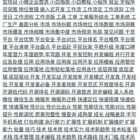
型项目
小微企业首选
小白指南
小白教程
小程序
就业
岁程序
员突围
岗位管理
嵌入式开发
工作流
工作流定
工作流异
工作
流日
工作流权
工作流版
工具
工单
工单服务结合
工单系统
工
厂生产
差距分析
市场
市场份额
市场地位
市场数据
市场洞察
市场爆发
市场规模
市场集中度
市场预测
布局
常见问题
干货
平台
平台优势
平台安全
平台对比
平台排名
平台推荐
平台搭
建
平台清单
平台盘点
平台追赶
平民玩家
平稳升级
年度口碑
年度潜力
年度趋势
年弯路
并发
并发控制
并发编程
并行开发
应急处理
应用
应用场景
应用库
应用开发
应用模板
应用管控
应用管理
应用落地
应用轻松落地
应用迭代
底层原理
底层逻
辑
底层驱动
开发
开发实战
开发效率
开发模式
开发真
开发经
验
开发者
开发者必备
开发者效能
开发范式
开放度排名
开源
开源低代码
开源排名
开源源码
开源首选
异步编程
录入系统
微信
微信生态
微服务
微服务迁移
快速定位
快速搭建
快速检
索
快速落地
性价比
性价比出众
性能
性能优化
性能对比
性能
提升
性能调优
愿景完整性
慢查询
成熟度
成长
战略差异
手写
手机系统
打包构建
执行能力
扩展性
扩展机制
扩展维护
扩展
能力
批量
技巧
技术
技术债
技术实力
技术新趋势
技术标准
技
术栈
技术管理
技术编程
技术趋势
技术路线
技术门槛
技术风