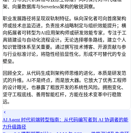
架、向量数据库与Serverless架构的敏锐洞察。
职业发展路径将呈现双轨制特征。纵向深化者可向首席架构
师或技术总监迈进，负责技术战略制定与组织效能提升；横
向拓展者可转型为AI应用架构师或研发效能专家，专注于工
具链建设与自动化流程设计。无论选择哪条路线，建立个人
知识管理体系至关重要。通过撰写技术博客、开源贡献与参
与行业标准讨论，将隐性经验显性化，形成不可替代的专业
壁垒。
回顾全文，从代码生成到架构师思维的进化，本质是研发范
式的升维。AI不是终点，而是放大器。它放大了优秀工程师
的设计眼光，也暴露了粗放开发的系统性风险。拥抱变化、
坚守工程底线、善用智能杠杆，方能在技术变革中行稳致
远。
AI Agent 时代前端转型指南：从代码编写者到 AI 协调者的能
力升级路径