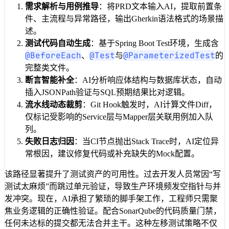
需求解析与用例推导
：将PRD文本输入AI，提取前置条
件、主流程与异常路径，输出Gherkin语法格式的场景描
述。
测试代码自动生成
：基于Spring Boot Test环境，生成含
@BeforeEach
@Test
@ParameterizedTest
、
与
的
完整类文件。
断言智能补全
：AI分析响应体结构与数据库状态，自动
插入JSONPath验证与SQL预期结果比对逻辑。
流水线动态裁剪
：Git Hook触发时，AI计算文件Diff，
仅标记受影响的Service层与Mapper层关联用例加入队
列。
失败日志归因
：当CI节点抛出Stack Trace时，AI定位异
常根因，建议修复代码或补充缺失的Mock配置。
该路径显著提升了测试资产的可用性。过去开发人员常因“写
测试太麻烦”而跳过单元验证，导致生产环境频发空指针与并
发冲突。现在，AI承担了繁琐的脚手架工作，工程师只需聚
焦业务逻辑的正确性验证。配合SonarQube的代码质量门禁，
任何未达标的提交都无法合并主干。这种左移测试策略不仅