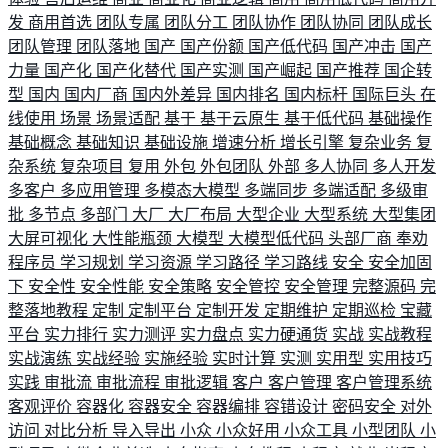
发
商用首选
团队专属
团队分工
团队协作
团队协同
团队成长
团队管理
团队落地
国产
国产份额
国产低代码
国产冲击
国产
力量
国产化
国产化替代
国产实测
国产崛起
国产推荐
国企转
型
国内
国内厂商
国内外差异
国内排名
国内标杆
国际巨头
在
线使用
场景
场景适配
基于
基于云原生
基于低代码
基础操作
基础概念
基础知识
基础设施
增速分析
增长引擎
复杂业务
复
杂系统
复杂项目
复用
外包
外包团队
外部
多人协同
多人开发
多客户
多应用管理
多模态大模型
多端同步
多端适配
多级审
批
多节点
多部门
大厂
大厂布局
大型企业
大型系统
大型集团
大屏可视化
大性能瓶颈
大模型
大模型低代码
头部厂商
奉劝
程序员
学习规划
学习资源
学习路径
学习路线
安全
安全加固
下
安全性
安全性能
安全策略
安全管控
安全管理
完整源码
完
整落地教程
定制
定制平台
定制开发
定期维护
定期巡检
宝藏
平台
实力排行
实力测评
实力盘点
实力硬通货
实战
实战教程
实战演练
实战经验
实施经验
实时计算
实测
实用型
实用技巧
实践
审批流
审批流程
审批逻辑
客户
客户管理
客户管理系统
客观评价
容器化
容器安全
容器编排
容错设计
密码安全
对外
访问
对比分析
导入导出
小众
小众好用
小众工具
小型团队
小