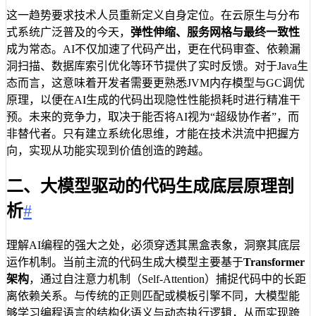
这一趋势要求技术人员重新定义自身定位。在云原生与分布
式系统广泛普及的今天，
弹性伸缩、服务网格与最终一致性
成为常态。AI不仅加速了代码产出，更在代码审查、依赖漏
洞扫描、数据库索引优化等环节提供了实时反馈。对于Java生
态而言，这意味着开发者需要更熟悉JVM内存模型与GC调优
原理，以便在AI生成的代码出现隐性性能损耗时进行精准干
预。未来的竞争力，取决于能否将AI视为“超级协作者”，而
非替代者。只有建立系统化思维，才能在技术洪流中把握方
向，实现从功能实现到价值创造的跨越。
二、大模型驱动的代码生成底层原理剖
析
#
理解AI编程的强大之处，必须穿透其黑盒表象，洞察其底层
运作机制。当前主流的代码生成大模型主要基于
Transformer
架构
，通过自注意力机制（Self-Attention）捕捉代码中的长距
离依赖关系。与传统的正则匹配或模板引擎不同，大模型能
够学习编程语言的结构化语义与动态执行逻辑，从而实现跨