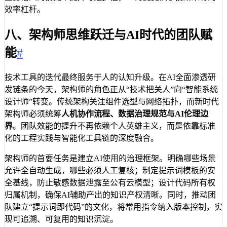
15
.
flatMap
(o 
->
itemMap
.
getOrDefault
(
效率杠杆。
16
.
toList
();
八、架构师思维跃迁与AI时代的团队赋
能
#
技术工具的迭代最终服务于人的认知升级。在AI全面渗透研
发链条的今天，架构师的角色正从“技术把关人”向“智能系统
设计师”转变。传统架构关注组件选型与网络拓扑，而新时代
架构师必须统筹
人机协作流程、数据治理规范与AI伦理边
界
。团队效能的提升不再依赖个人英雄主义，而是依靠标准
化的工程实践与智能化工具链的深度融合。
架构师的首要任务是建立AI使用的治理框架。明确哪些场景
允许全自动生成，哪些必须人工复核；制定提示词模板的安
全基线，防止敏感数据泄露至公有云模型；设计代码所有权
归属机制，确保AI辅助产出的知识产权清晰。同时，推动团
队建立“提示词即代码”的文化，将常用指令纳入版本控制，实
现可追溯、可复用的知识沉淀。