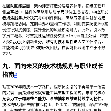
在团队赋能层面，架构师需打造分层培养体系。初级工程师
侧重掌握IDE插件的高级用法与单元测试生成技巧；中级开发
者聚焦服务拆分决策与中间件调优；高级专家则深耕领域建
模与跨域协同。定期举办AI重构工作坊，利用真实历史Bug案
例进行对抗演练，提升全员的风险识别能力。此外，引入数
字员工概念，将重复性运维任务交由AI Agent自主处理，释放
人类精力投入创新业务。唯有将技术理性与人文关怀结合，
才能构建可持续进化的研发团队，在智能化浪潮中立于不败
之地。
九、面向未来的技术栈规划与职业成长
指南
#
站在2026年的技术十字路口，程序员面临的不再是单一语言
的兴衰，而是如何驾驭智能工具重塑工程范式。未来的核心
竞争力在于
跨界整合能力、系统抽象思维与持续学习韧性
。
技术栈规划应遵循“核心稳固、外围灵活”的原则，深耕JVM原
理、分布式共识算法与云原生标准，同时保持对AI代理框