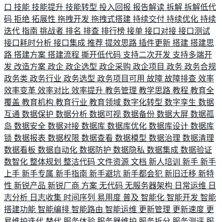
口
技能
技能提升
技能转型
投入回报
报告解读
拆解
拆解低代
码
拒绝
拓展性
拖拽开发
拖拽式搭建
持续交付
持续优化
持续
迭代
指南
挑战者
排名
排查
排行榜
接单
接口对接
接口测试
接口耗时分析
接口集成
推荐
提效思路
插件更新
搭建
搭建思
路
搭建方案
搭建流程
撕开低代码
支持二次开发
支持多端开
发
改造方案
政企
政企选型
政企采购
政企项目
政务
政务合规
政务类
政务行业
政务选型
政务项目可用
故障
故障排查
效率
效率变革
效率对比
效率提升
教务管理
教学思路
教程
教育全
覆盖
教育机构
教育行业
教育领域
数字化转型
数字孪生
数据
互通
数据保护
数据分析
数据可视
数据备份
数据大屏
数据孤
岛
数据安全
数据对接
数据库
数据库优化
数据库设计
数据库
锁
数据报表
数据权限
数据查看
数据模型
数据治理
数据清理
数据看板
数据自动化
数据防护
数据隐私
数据集成
数据验证
数智化
整体规划
整洁代码
文件资源
文档
新人培训
新手
新手
上手
新手专属
新手指南
新手避坑
新手都会犯
新旧迁移
新特
性
新锐产品
新锐厂商
方案
无代码
无服务器架构
日常运维
日
志分析
日志收集
时间序列
易用度
普及
智能化
智能开发
智能
搭建功能
智能编排
智能路由
智能运维
更新管理
更新速度
更
易维护迭代
替代
服务体验
服务器维护
服务拆分
服务测评
服