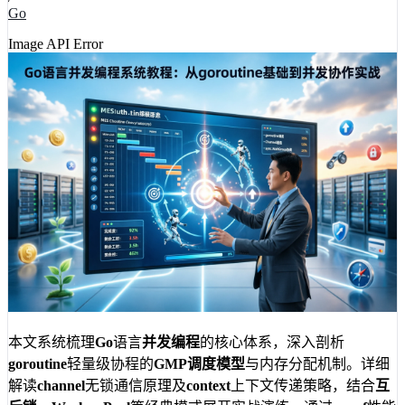
Go
Image API Error
本文系统梳理
Go
语言
并发编程
的核心体系，深入剖析
goroutine
轻量级协程的
GMP调度模型
与内存分配机制。详细
解读
channel
无锁通信原理及
context
上下文传递策略，结合
互