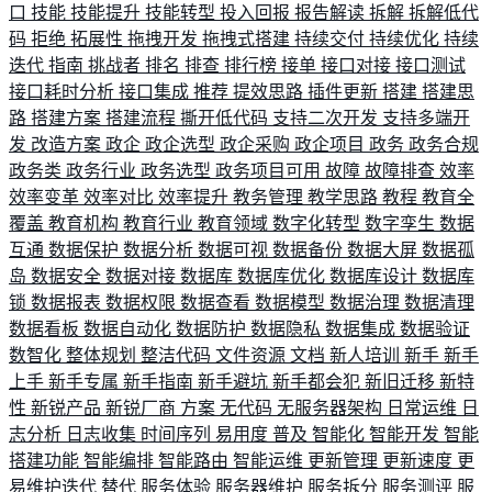
口
技能
技能提升
技能转型
投入回报
报告解读
拆解
拆解低代
码
拒绝
拓展性
拖拽开发
拖拽式搭建
持续交付
持续优化
持续
迭代
指南
挑战者
排名
排查
排行榜
接单
接口对接
接口测试
接口耗时分析
接口集成
推荐
提效思路
插件更新
搭建
搭建思
路
搭建方案
搭建流程
撕开低代码
支持二次开发
支持多端开
发
改造方案
政企
政企选型
政企采购
政企项目
政务
政务合规
政务类
政务行业
政务选型
政务项目可用
故障
故障排查
效率
效率变革
效率对比
效率提升
教务管理
教学思路
教程
教育全
覆盖
教育机构
教育行业
教育领域
数字化转型
数字孪生
数据
互通
数据保护
数据分析
数据可视
数据备份
数据大屏
数据孤
岛
数据安全
数据对接
数据库
数据库优化
数据库设计
数据库
锁
数据报表
数据权限
数据查看
数据模型
数据治理
数据清理
数据看板
数据自动化
数据防护
数据隐私
数据集成
数据验证
数智化
整体规划
整洁代码
文件资源
文档
新人培训
新手
新手
上手
新手专属
新手指南
新手避坑
新手都会犯
新旧迁移
新特
性
新锐产品
新锐厂商
方案
无代码
无服务器架构
日常运维
日
志分析
日志收集
时间序列
易用度
普及
智能化
智能开发
智能
搭建功能
智能编排
智能路由
智能运维
更新管理
更新速度
更
易维护迭代
替代
服务体验
服务器维护
服务拆分
服务测评
服