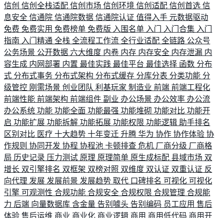
信创
信创全栈适配
信创市场
信创环境
信创适配
信创首选
信
息安全
信通院
信通院数据
信通院认证
值得入手
元数据驱动
免费
免费实用
免费榜单
免费版
入围名单
入门
入门合集
入门
指南
入门精通
全栈
全流程工作流
全行业适配
全链路
公众号
公务场景
公开数据
六大维度
内卷
内存
内存安全
内存泄漏
内
容生成
内网部署
内置
最佳实践
最佳平台
最佳选择
函数
分布
式
分布式事务
分布式架构
分布式缓存
分库分表
分类功能
分
级管控
刚需场景
创业团队
利基玩家
制造业
前端
前端工程化
前端性能
前端架构
前端组件
副业
办公场景
办公效率
办公流
办公系统
功能
功能全面
功能最强
功能堆砌
功能对比
功能开
启
功能扩展
功能拆解
功能拓展
功能权限
功能逻辑
助手排名
区别对比
医疗
十大趋势
十年变迁
升腾
华为
协作
协作体验
协
作规则
协同开发
协程
协程池
卡顿排查
危机
厂商分级
厂商格
局
历史记录
压力测试
原理
原理简单
原生成标配
县域市场
双
增长
双引擎排名
双框架
双榜对照
双维度
双认证
双重认证
反
向代理
发展
发展前景
发展趋势
取代
口碑排名
可视化
可视化
引擎
可观测性
合规功能
合规安全
合规权限
合规管理
合规能
力
后端
向量数据库
含金量
告别噱头
告别编码
员工应用
售后
体验
售后运维
商业
商业化
商业逻辑
商用
商用低代码
商用开