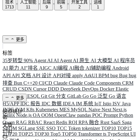
技术
人工智能
后端
前端
开发工具
运维
1713
11
9
5
2
1
更多
标签
35岁转型
90%
Agent
AI
AI Agent
AI 原生
AI 大模型
AI 程序员
AI 能力
AI"排名
AIGC
AI编程
AI融合
AI辅助编程
Android
API
API 文档
API 设计
API对接
apply
ArkUI
BPM
bug
Bug
bug
排查
Bun
C++20
CI/CD
Claude
Claude Code
Components
CRM
CRUD
CSDN
Cursor
DDD
DeepSeek
DevOps
Docker
Elastic
ELK
Elysia
ESQL
Git
Git 分支
GitLab
Go
Go 泛型
Go 语言
更多
H5/APP
IDC 报告
IDC 数据
IDEA
IM 系统
IoT
Istio
ISV
Java
JNPF
JVM
K8s
Kubernetes
MES
MySQL
Naive
Next
Next.js
站点统计
Nginx
Node.js
OA
OOM
OpenClaw
pandas
POC
Prompt
Python
Qwen
RAG
RBAC
React
Redis
ROI
RPA 融合
Rust
SaaS
Saga
文章
SBOM
SGLang
SSE
SSO
TCC
Token
tokenizer
TOP10
TOP15
1741
TOP20
TOP25
TOP30
Top5
TOP50
Transformer
ts
TypeScript
UI