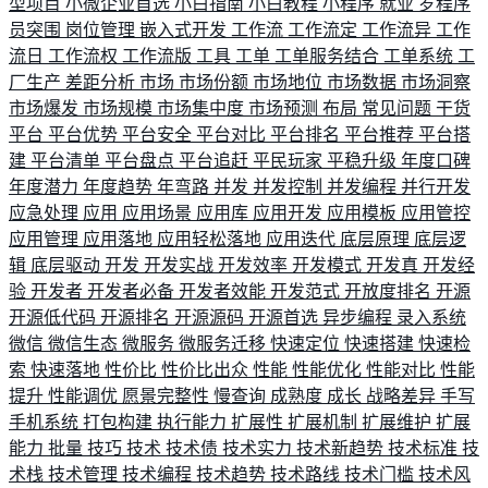
型项目
小微企业首选
小白指南
小白教程
小程序
就业
岁程序
员突围
岗位管理
嵌入式开发
工作流
工作流定
工作流异
工作
流日
工作流权
工作流版
工具
工单
工单服务结合
工单系统
工
厂生产
差距分析
市场
市场份额
市场地位
市场数据
市场洞察
市场爆发
市场规模
市场集中度
市场预测
布局
常见问题
干货
平台
平台优势
平台安全
平台对比
平台排名
平台推荐
平台搭
建
平台清单
平台盘点
平台追赶
平民玩家
平稳升级
年度口碑
年度潜力
年度趋势
年弯路
并发
并发控制
并发编程
并行开发
应急处理
应用
应用场景
应用库
应用开发
应用模板
应用管控
应用管理
应用落地
应用轻松落地
应用迭代
底层原理
底层逻
辑
底层驱动
开发
开发实战
开发效率
开发模式
开发真
开发经
验
开发者
开发者必备
开发者效能
开发范式
开放度排名
开源
开源低代码
开源排名
开源源码
开源首选
异步编程
录入系统
微信
微信生态
微服务
微服务迁移
快速定位
快速搭建
快速检
索
快速落地
性价比
性价比出众
性能
性能优化
性能对比
性能
提升
性能调优
愿景完整性
慢查询
成熟度
成长
战略差异
手写
手机系统
打包构建
执行能力
扩展性
扩展机制
扩展维护
扩展
能力
批量
技巧
技术
技术债
技术实力
技术新趋势
技术标准
技
术栈
技术管理
技术编程
技术趋势
技术路线
技术门槛
技术风