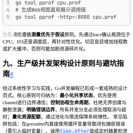
3
go
tool
pprof
cpu.prof
4
# 生成Web视图直观展示调用链
5
go
tool
pprof
-http=:8080
cpu.prof
性能调优遵循
测量优先于假设
原则。先通过trace确认瓶颈位于
CPU、I/O还是调度层，再针对性优化。切忌盲目增加线程数
或扩大缓冲，否则可能加剧资源碎片化。
九、生产级并发架构设计原则与避坑指
南
#
经过系统性学习与实践，Go并发编程已形成一套成熟的设计
范式。核心原则可归纳为：
最小化共享状态
，优先使用
channel进行边界通信；
控制协程生命周期
，杜绝无界创建与
静默泄漏；
明确错误边界
，所有并发分支必须处理取消与超
时；
量化资源配额
，通过池化与限流保障系统弹性。 常见陷
阱包括：在goroutine内直接使用循环变量导致闭包捕获错误
time.After
（需引入临时变量）、误用
造成定时器累积泄