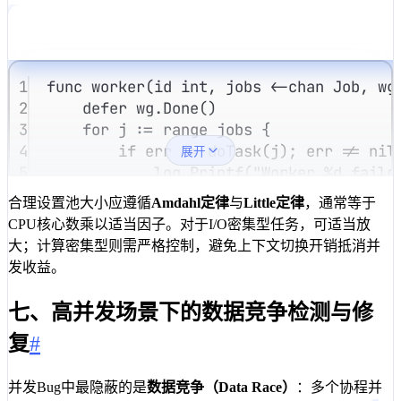
1
func
worker
(
id
int
, 
jobs
<-
chan
Job
, 
wg
2
defer
wg
.
Done
()
3
for
j
:=
range
jobs
 {
4
if
err
:=
doTask
(
j
); 
err
!=
nil
展开
5
log
.
Printf
(
"Worker 
%d
 faile
6
}
合理设置池大小应遵循
Amdahl定律
与
Little定律
，通常等于
7
}
CPU核心数乘以适当因子。对于I/O密集型任务，可适当放
8
}
大；计算密集型则需严格控制，避免上下文切换开销抵消并
9
func
newPool
(
numWorkers
int
, 
jobLimit
i
发收益。
10
jobs
:=
make
(
chan
Job
, 
jobLimit
)
11
var
wg
sync
.
WaitGroup
七、高并发场景下的数据竞争检测与修
12
for
i
:=
0
; 
i
<
numWorkers
; 
i
++
 {
复
#
13
wg
.
Add
(
1
)
14
go
worker
(
i
, 
jobs
, 
&
wg
)
15
}
并发Bug中最隐蔽的是
数据竞争（Data Race）
：多个协程并