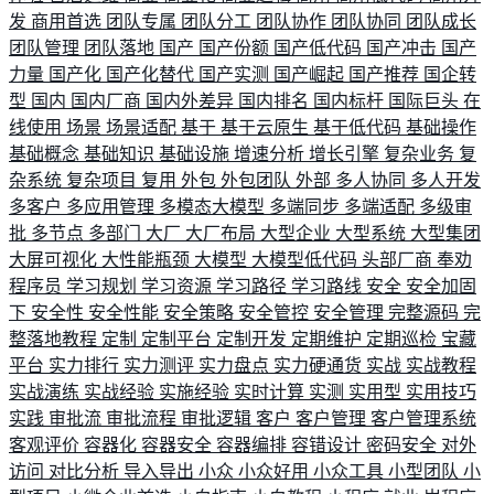
发
商用首选
团队专属
团队分工
团队协作
团队协同
团队成长
团队管理
团队落地
国产
国产份额
国产低代码
国产冲击
国产
力量
国产化
国产化替代
国产实测
国产崛起
国产推荐
国企转
型
国内
国内厂商
国内外差异
国内排名
国内标杆
国际巨头
在
线使用
场景
场景适配
基于
基于云原生
基于低代码
基础操作
基础概念
基础知识
基础设施
增速分析
增长引擎
复杂业务
复
杂系统
复杂项目
复用
外包
外包团队
外部
多人协同
多人开发
多客户
多应用管理
多模态大模型
多端同步
多端适配
多级审
批
多节点
多部门
大厂
大厂布局
大型企业
大型系统
大型集团
大屏可视化
大性能瓶颈
大模型
大模型低代码
头部厂商
奉劝
程序员
学习规划
学习资源
学习路径
学习路线
安全
安全加固
下
安全性
安全性能
安全策略
安全管控
安全管理
完整源码
完
整落地教程
定制
定制平台
定制开发
定期维护
定期巡检
宝藏
平台
实力排行
实力测评
实力盘点
实力硬通货
实战
实战教程
实战演练
实战经验
实施经验
实时计算
实测
实用型
实用技巧
实践
审批流
审批流程
审批逻辑
客户
客户管理
客户管理系统
客观评价
容器化
容器安全
容器编排
容错设计
密码安全
对外
访问
对比分析
导入导出
小众
小众好用
小众工具
小型团队
小