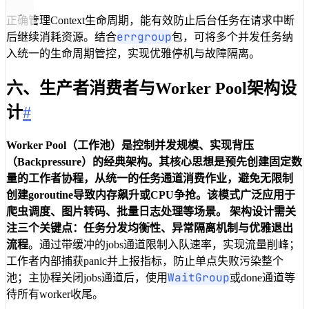
正确管理Context生命周期，能有效防止后台任务在请求中断
errgroup
后继续消耗资源。结合
包，可将多个并发任务纳
入统一的生命周期管控，实现优雅停机与故障隔离。
六、生产者消费者与Worker Pool架构设
计
#
Worker Pool（工作池）
是控制并发规模、实现背压
（Backpressure）的经典架构。其核心思想是预先创建固定数
量的工作者协程，从统一的任务通道消费作业，避免无限制
创建goroutine导致内存飙升或CPU争抢。该模式广泛应用于
爬虫调度、图片转码、批量日志处理等场景。 架构设计需关
注三个关键点：
任务分发均衡性
、
异常隔离机制
与
优雅退出
流程
。通过带缓冲的jobs通道限制入队速率，实现流量削峰；
工作者内部捕获panic并上报指标，防止单点失败污染整个
WaitGroup
池；主协程关闭jobs通道后，使用
或done通道等
待所有worker收尾。