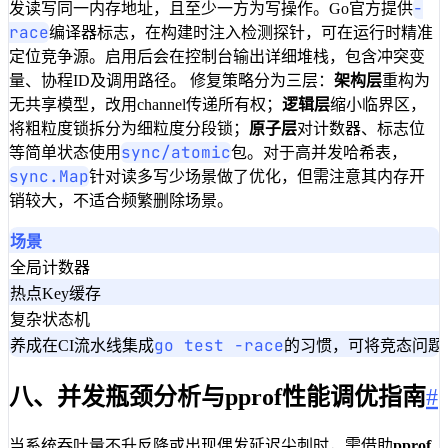
16
return
&
Pool
{
Jobs
: 
jobs
, 
Done
: 
make
-
发读写同一内存地址，且至少一方为写操作。Go官方提供
17
}
race
编译器标志，在构建时注入检测探针，可在运行时精准
定位竞争源。启用后会在控制台输出详细堆栈，包含冲突变
量、协程ID及调用路径。 修复策略分为三层：
架构层
重构为
无共享模型，改用channel传递所有权；
逻辑层
缩小临界区，
将粗粒度锁拆分为细粒度分段锁；
原子层
对计数器、标志位
sync/atomic
等简单状态使用
包。对于高并发哈希表，
sync.Map
针对读多写少场景做了优化，但需注意其内存开
销较大，不适合频繁删除场景。
场景
全局计数器
热点Key缓存
复杂状态机
go test -race
养成在CI流水线集成
的习惯，可将竞态问题
八、并发瓶颈分析与pprof性能调优指南
#
当系统吞吐量不升反降或出现偶发延迟尖刺时，需借助
pprof