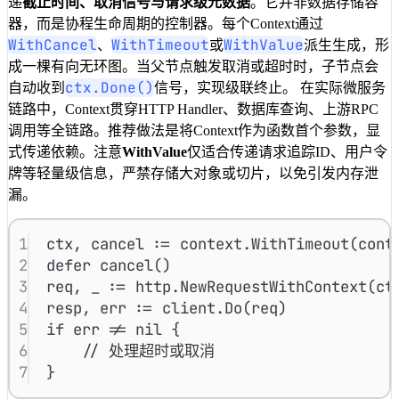
递
截止时间、取消信号与请求级元数据
。它并非数据存储容
14
item
:=
queue
器，而是协程生命周期的控制器。每个Context通过
15
WithCancel
WithTimeout
WithValue
、
或
派生生成，形
16
[
0
]
成一棵有向无环图。当父节点触发取消或超时时，子节点会
17
mu
.
Unlock
()
ctx.Done()
自动收到
信号，实现级联终止。 在实际微服务
链路中，Context贯穿HTTP Handler、数据库查询、上游RPC
调用等全链路。推荐做法是将Context作为函数首个参数，显
式传递依赖。注意
WithValue
仅适合传递请求追踪ID、用户令
牌等轻量级信息，严禁存储大对象或切片，以免引发内存泄
漏。
1
ctx
, 
cancel
:=
context
.
WithTimeout
(
cont
2
defer
cancel
()
3
req
, 
_
:=
http
.
NewRequestWithContext
(
ct
4
resp
, 
err
:=
client
.
Do
(
req
)
5
if
err
!=
nil
 {
6
// 处理超时或取消
7
}