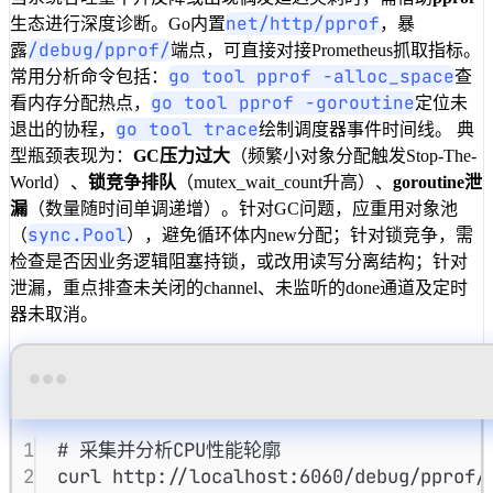
net/http/pprof
生态进行深度诊断。Go内置
，暴
/debug/pprof/
露
端点，可直接对接Prometheus抓取指标。
go tool pprof -alloc_space
常用分析命令包括：
查
go tool pprof -goroutine
看内存分配热点，
定位未
go tool trace
退出的协程，
绘制调度器事件时间线。 典
型瓶颈表现为：
GC压力过大
（频繁小对象分配触发Stop-The-
World）、
锁竞争排队
（mutex_wait_count升高）、
goroutine泄
漏
（数量随时间单调递增）。针对GC问题，应重用对象池
sync.Pool
（
），避免循环体内new分配；针对锁竞争，需
检查是否因业务逻辑阻塞持锁，或改用读写分离结构；针对
泄漏，重点排查未关闭的channel、未监听的done通道及定时
器未取消。
Terminal window
1
# 采集并分析CPU性能轮廓
2
curl
http://localhost:6060/debug/pprof/