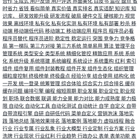
合作
生成式
用户反馈
用户评选
界面美化
白皮书
监控
盘点
省
时省力
省钱
看似简单
真实价值
真实排名
真实适配
知识库
知
识库，
研发效能升级
研发流程
破局
硬件交互
硬核能力
视觉
效果
离线环境
私有化
私有化实测
私有环境
私有部署
秒杀
移
动端
移动端低代码
移动端工
移动端应用
程序员
程序员必看
程序员替代
程序员进阶
稳定性
稳定运行
突围
竞争力
竞争格
局
第一梯队
第三方对接
第三方系统
简单易用
算法
管理平台
管理系统
类型安全
类型系统
精细化管控
精致应用
系统
系统
化
系统升级
系统搭建
系统编程
系统设计
系统重构
红利
索引
组件
组件复用
组件封装教程
组件开发
组件生态化
组织管理
细粒度控制
终极榜单
终极盘点
经验分享
结合使用
结构化
统
一开发
统一登录
统筹管理
综合体验
综合实力
综合排名
缓存
缓存问题
编排引擎
编程
缩短周期
职业发展
职业定位
职业规
划
职场
联合数据
联调
能力全景
能力对比
能力成熟度
能力极
限
自动化
自动化工具
自动化测试
自动统计
自学
自定义
自带
自带流程引擎
自研
自研低代码
菜单自定义
营销泡沫
落地实
践
落地总结
落地效果排名
落地案例
落地能力
虚拟线程
融合
行业
行业专属
行业乱象
行业大模型
行业定制
行业方案
行业
洗牌
行业现状
行业红利
行业趋势
行政办公
表单
表单功能
表