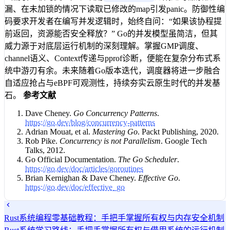
漏、在未加锁的情况下读取已修改的map引发panic。防御性编
码要求开发者在编写并发逻辑时，始终自问：“如果该协程提
前返回，资源能否安全释放？” Go的并发模型虽简洁，但其
威力源于对底层运行机制的深刻理解。掌握GMP调度、
channel语义、Context传递与pprof诊断，便能在复杂分布式系
统中游刃有余。未来随着Go版本迭代，调度器将进一步融合
自适应抢占与eBPF可观测性，持续夯实云原生时代的并发基
石。
参考文献
Dave Cheney.
Go Concurrency Patterns
.
https://go.dev/blog/concurrency-patterns
Adrian Mouat, et al.
Mastering Go
. Packt Publishing, 2020.
Rob Pike.
Concurrency is not Parallelism
. Google Tech
Talks, 2012.
Go Official Documentation.
The Go Scheduler
.
https://go.dev/doc/articles/goroutines
Brian Kernighan & Dave Cheney.
Effective Go
.
https://go.dev/doc/effective_go
Rust系统编程零基础教程：手把手掌握所有权与内存安全机制