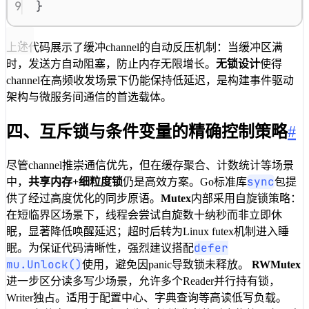
9
}
上述代码展示了缓冲channel的自动反压机制：当缓冲区满
时，发送方自动阻塞，防止内存无限增长。
无锁设计
使得
channel在高频收发场景下仍能保持低延迟，是构建事件驱动
架构与微服务间通信的首选载体。
四、互斥锁与条件变量的精确控制策略
#
尽管channel推崇通信优先，但在缓存聚合、计数统计等场景
sync
中，
共享内存+细粒度锁
仍是高效方案。Go标准库
包提
供了经过高度优化的同步原语。
Mutex
内部采用自旋锁策略：
在短临界区场景下，线程会尝试自旋数十纳秒而非立即休
眠，显著降低唤醒延迟；超时后转为Linux futex机制进入睡
defer
眠。为保证代码清晰性，强烈建议搭配
mu.Unlock()
使用，避免因panic导致锁未释放。
RWMutex
进一步区分读多写少场景，允许多个Reader并行持有锁，
Writer独占。适用于配置中心、字典查询等高读低写负载。