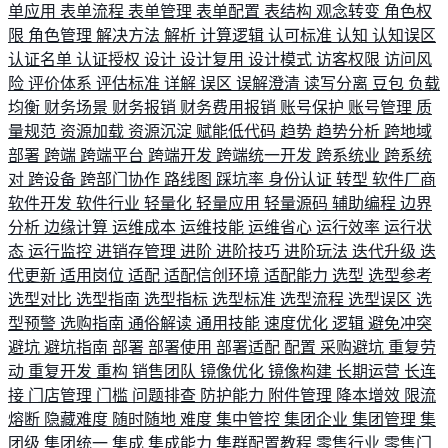
单应用
表单流程
表单管理
表单配置
表结构
观念转变
角色权
限
角色管理
解决方法
解析
计算逻辑
认可标准
认知
认知误区
认证名单
认证授权
设计
设计复用
设计模式
访客权限
访问风
险
评价体系
评估标准
详解
误区
误解澄清
读写分离
豆包
负载
均衡
财务场景
财务报销
财务费用报销
账号保护
账号管理
质
量规范
资源加载
资源沉淀
赋能低代码
趋势
趋势分析
跨地域
部署
跨端
跨端平台
跨端开发
跨端统一开发
跨系统业
跨系统
对
跨设备
跨部门协作
路线图
踩坑率
身份认证
转型
软件厂商
软件开发
软件行业
轻量化
轻量应用
轻量源码
辅助编程
边界
分析
边缘计算
运维成本
运维技能
运维省心
运行效率
运行状
态
运行监控
进销存管理
进阶
进阶技巧
进阶玩法
迭代升级
迭
代更新
适用岗位
适配
适配信创环境
适配能力
选型
选型参考
选型对比
选型指南
选型指标
选型标准
选型流程
选型误区
选
型预警
选购指南
通俗解读
通用技能
速度优化
逻辑
避免冲突
避坑
避坑指南
部署
部署使用
部署适配
配置
采购避坑
重复劳
动
重复开发
重构
销售团队
镜像优化
镜像构建
长期运营
长连
接
门店管理
门槛
问题排查
防护能力
附件管理
降本增效
限流
熔断
隐藏难度
随时随地
难度
集中管控
集团企业
集团管理
集
团级
集团统一
集成
集成能力
集群配置教程
零售行业
零售门