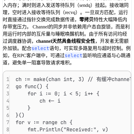
入内存；满时则进入发送等待队列（sendq）挂起。接收端同
理，空时进入接收等待队列（recvq）。一旦双方匹配，运行
时直接通过指针交换完成数据传递，
零拷贝
特性大幅降低内
存带宽压力。 Channel的同步并非依赖用户态自旋锁，而是利
用运行时内部的互斥量与睡眠唤醒机制。由于所有访问均经
过调度器协调，
channel天然具备线程安全性
，开发者无需额
select
外加锁。配合
语句，可实现多路复用与超时控制。例
select
如，在RPC客户端中，可通过
监听响应通道与心跳通
道，避免单一阻塞导致请求堆积。
1
ch
:=
make
(
chan
int
, 
3
) 
// 有缓冲channel
2
go
func
() {
3
for
i
:=
0
; 
i
<
5
; 
i
++
 {
4
ch
<-
i
5
}
6
}()
7
for
v
:=
range
ch
 {
8
fmt
.
Println
(
"Received:"
, 
v
)