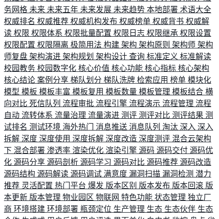
务网格
未来
未来五年
未来发展
未来趋势
本地部署
术语大全
权威排名
权威推荐
权威机构发布
权威榜单
权威背书
权威解
读
权限
权限体系
权限批量配置
权限日志
权限继承
权限设置
权限配置
权限隔离
极简用法
构建
架构
架构原则
架构师
架构
师复盘
架构演进
架构规划
架构设计
查询
标准定义
标准解读
校园教务
校园数字化
核心价值
核心功能
核心指标
核心架构
核心结论
案例分享
梯队划分
梯队洗牌
检索应用
榜单
模块化
模型
模板
模板丰富
模板复用
模板数量
模板管理
模板结合
横
向对比
死信队列
流程审批
流程引擎
流程演示
流程管理
流程
自动
流转体系
流量治理
流量演进
测评
测评对比
测评结果
测
试排名
测试环境
海外热门
消息推送
消息队列
淘汰
深入
深入
拆解
深度
深度使用
深度拆解
深度改造
深度测评
混合云架构
下
混合部署
渗透率
渲染优化
渲染引擎
源码
源码交付
源码优
化
源码分享
源码剖析
源码学习
源码对比
源码推荐
源码改造
源码结构
源码解读
源码调试
满意度
漏洞扫描
漏洞检测
潜力
推荐
灵活配置
热门平台
爆发
版本区别
版本发布
版本回滚
版
本更新
版本管理
物业园区
物联网
特色功能
状态管理
独立厂
商
环境搭建
环境部署
瓶颈定位
生产管理
生态
生态伙伴
生态