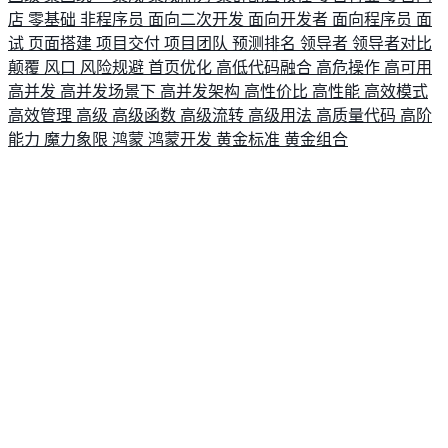
店
零基础
非程序员
面向二次开发
面向开发者
面向程序员
面
试
页面搭建
项目交付
项目团队
预测排名
领导者
领导者对比
颠覆
风口
风险规避
首页优化
高低代码融合
高危操作
高可用
高并发
高并发场景下
高并发架构
高性价比
高性能
高效模式
高效管理
高级
高级函数
高级流转
高级用法
高质量代码
高阶
能力
魔力象限
鸿蒙
鸿蒙开发
黄金标准
黄金组合