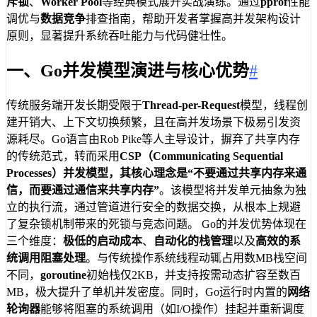
斥锁
、
Worker Pool
等经典模式展开实战演练。通过
pprof
性能
调优与
数据竞争
排查指南，帮助开发者掌握高并发架构设计
原则，显著提升系统吞吐能力与代码健壮性。
一、Go并发模型演进与核心优势
#
传统服务端开发长期受限于
Thread-per-Request
模型，线程创
建开销大、上下文切换频繁，且在高并发场景下极易引发资
源耗尽。Go语言由Rob Pike等人主导设计，摒弃了共享内存
的传统范式，转而采用
CSP（Communicating Sequential
Processes）
并发模型，其核心理念是
“不要通过共享内存来通
信，而要通过通信来共享内存”
。该模型将并发单元抽象为独
立的执行流，通过管道进行安全的数据交换，从根本上规避
了复杂锁机制带来的死锁与竞态问题。 Go的并发优势体现在
三个维度：
极低的启动成本
、
自动化的栈管理
以及
高效的系
统调用阻塞处理
。与传统操作系统线程动辄占用数MB栈空间
不同，
goroutine
初始栈仅2KB，并支持按需动态扩容至数百
MB，极大提升了单机并发密度。同时，Go运行时内置的
网络
轮询器
能够将阻塞的系统调用（如I/O操作）挂起并重新调度