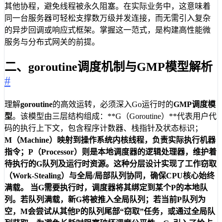
其他协程，避免线程被永久阻塞。在实际业务中，这意味着
同一台服务器可轻松支撑数万级并发连接，而无需引入复杂
的异步回调或响应式框架。掌握这一范式，是构建高性能微
服务与分布式网关的前提。
二、goroutine调度机制与GMP模型解析
#
理解
goroutine
的高效运转，必须深入Go运行时的
GMP调度模
型
。该模型由三层结构组成：**G（Goroutine）**代表用户代
码的执行上下文，包含程序计数器、栈指针及状态标识；
M（Machine）
映射到操作系统内核线程，负责实际执行机器
指令；
P（Processor）
则是本地调度器的逻辑处理器，维护着
待执行的G队列及运行时资源。这种分层设计实现了
工作窃取
（Work-Stealing）
与
全局/局部队列协同
，确保CPU核心始终
满载。 当G需要执行时，调度器将其绑定到某个P的本地队
列。若队列满载，新G将被推入全局队列；若当前P队列为
空，M会尝试从其他P的队列尾部“窃取”任务，或通过全局队