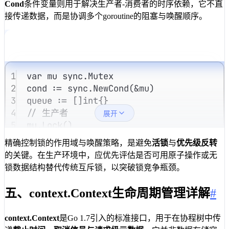
Cond
条件变量则用于解决生产者-消费者的时序依赖，它不直
接传递数据，而是协调多个goroutine的阻塞与唤醒顺序。
1
var
mu
sync
.
Mutex
2
cond
:=
sync
.
NewCond
(
&
mu
)
3
queue
:=
 []
int
{}
4
// 生产者
展开
5
mu
.
Lock
()
6
queue
=
append
(
queue
, 
val
)
精确控制锁的作用域与唤醒策略，是避免
活锁
与
优先级反转
7
cond
.
Signal
() 
// 唤醒一个等待者
的关键。在生产环境中，应优先评估是否可用原子操作或无
8
mu
.
Unlock
()
锁数据结构替代传统互斥锁，以突破锁竞争瓶颈。
9
// 消费者
10
mu
.
Lock
()
五、context.Context生命周期管理详解
#
11
for
len
(
queue
) 
==
0
 {
12
cond
.
Wait
() 
// 释放锁并挂起，收到Sign
context.Context
是Go 1.7引入的标准接口，用于在协程树中传
13
}