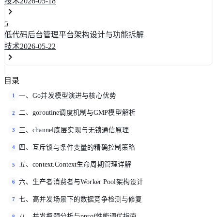
技术
2026-05-18
5
低代码后台管理平台架构设计与功能拆解
技术
2026-05-22
目录
一、Go并发模型演进与核心优势
1
二、goroutine调度机制与GMP模型解析
2
三、channel底层实现与无锁通信原理
3
四、互斥锁与条件变量的精确控制策略
4
五、context.Context生命周期管理详解
5
六、生产者消费者与Worker Pool架构设计
6
七、高并发场景下的数据竞争检测与修复
7
八、并发瓶颈分析与pprof性能调优指南
8