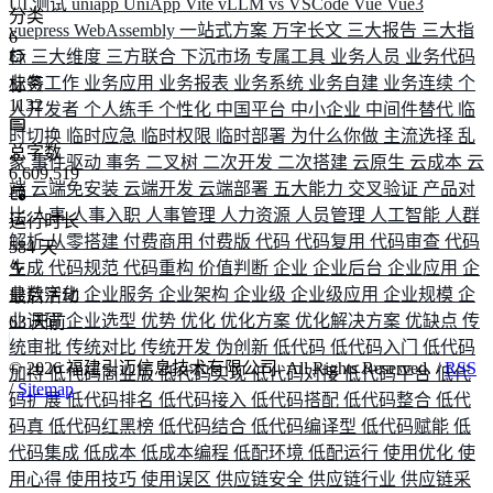
UI 测试
uniapp
UniApp
Vite
vLLM
vs
VSCode
Vue
Vue3
分类
vuepress
WebAssembly
一站式方案
万字长文
三大报告
三大指
6
标
三大维度
三方联合
下沉市场
专属工具
业务人员
业务代码
业务工作
业务应用
业务报表
业务系统
业务自建
业务连续
个
标签
1132
人开发者
个人练手
个性化
中国平台
中小企业
中间件替代
临
时切换
临时应急
临时权限
临时部署
为什么你做
主流选择
乱
总字数
象
事件驱动
事务
二叉树
二次开发
二次搭建
云原生
云成本
云
6,609,519
端
云端免安装
云端开发
云端部署
五大能力
交叉验证
产品对
比
人事
人事入职
人事管理
人力资源
人员管理
人工智能
人群
运行时长
解析
从零搭建
付费商用
付费版
代码
代码复用
代码审查
代码
584
天
生成
代码规范
代码重构
价值判断
企业
企业后台
企业应用
企
业数字化
企业服务
企业架构
企业级
企业级应用
企业规模
企
最后活动
业调研
企业选型
优势
优化
优化方案
优化解决方案
优缺点
传
63
天前
统审批
传统对比
传统开发
伪创新
低代码
低代码入门
低代码
©
2026
福建引迈信息技术有限公司. All Rights Reserved. /
RSS
加持
低代码商业版
低代码实现
低代码对接
低代码平台
低代
/
Sitemap
码扩展
低代码排名
低代码接入
低代码搭配
低代码整合
低代
码真
低代码红黑榜
低代码结合
低代码编译型
低代码赋能
低
代码集成
低成本
低成本编程
低配环境
低配运行
使用优化
使
用心得
使用技巧
使用误区
供应链安全
供应链行业
供应链采