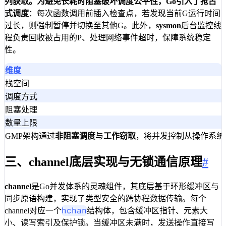
列获取。为避免长耗时阻塞破坏调度公平性，Go引入了
抢占
式调度
：每次函数调用前插入检查点，若发现当前G运行时间
过长，则强制暂停并切换至其他G。此外，
sysmon
后台监控线
程负责回收被占用的P、处理网络事件超时，保障系统稳定
性。
维度
栈空间
调度方式
阻塞处理
数量上限
GMP架构通过
非阻塞调度
与
工作窃取
，将并发控制从操作系统
三、channel底层实现与无锁通信原理
#
channel
是Go并发体系的灵魂组件，其底层基于环形缓冲区与
同步原语构建，实现了类型安全的跨协程数据传输。每个
hchan
channel对应一个
结构体，包含缓冲区指针、元素大
小、读写索引及保护锁。当缓冲区未满时，发送操作直接写